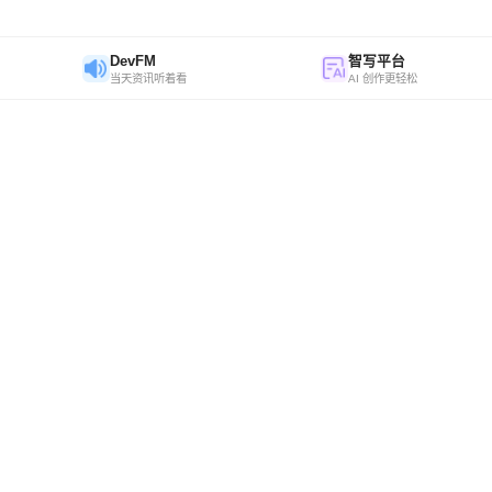
DevFM
智写平台
当天资讯听着看
AI 创作更轻松