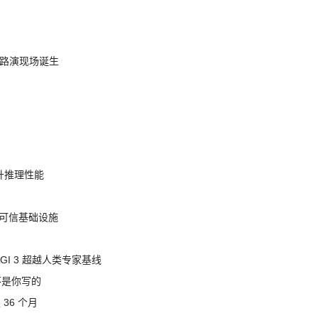
nt 路演现场诞生
提升推理性能
态的可信基础设施
AGI 3 超越人类专家基线
不是你写的
 36 个月