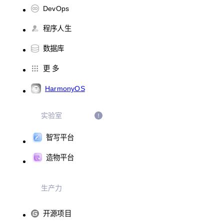
DevOps
程序人生
数据库
更 多
HarmonyOS
实验室
智写平台
造物平台
生产力
开源项目