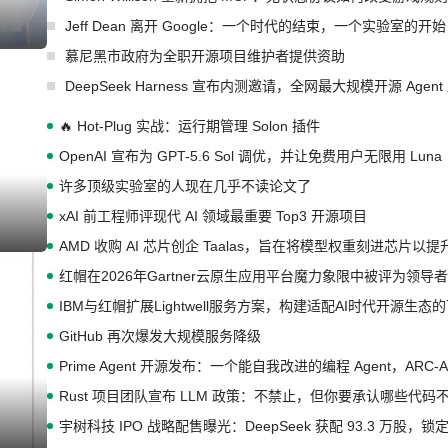
Jeff Dean 离开 Google：一个时代的结束，一个实验室的开始
I生成
慕尼黑市政府为全职开源项目维护者提供资助
DeepSeek Harness 宣布内测邀请，全网最大规模开源 Age
🔥 Hot-Plug 实战：运行期管理 Solon 插件
OpenAI 宣布为 GPT-5.6 Sol 调优，并让免费用户无限用 Luna
许多顶级实验室的人现在几乎不读论文了
xAI 前工程师评现代 AI 领域最重要 Top3 开源项目
I生成
AMD 收购 AI 芯片创企 Taalas，旨在将模型权重刻进芯片以
红帽在2026年Gartner云原生应用平台魔力象限中被评为领导者
IBM与红帽扩展Lightwell服务方案，构建适配AI时代开源生
GitHub 再次爆发大规模服务降级
Prime Agent 开源发布：一个能自我改进的编程 Agent，ARC-
Rust 项目团队宣布 LLM 政策：不禁止，但你要承认哪些代码
宇树科技 IPO 战略配售曝光：DeepSeek 获配 93.3 万股，锁定
I生成