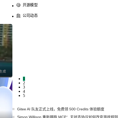
开源模型
公司动态
I生成
1
2
3
4
5
Gitee AI 队友正式上线，免费领 500 Credits 体验额度
Simon Willison 重新拥抱 MCP：无状态协议如何改变游戏规则