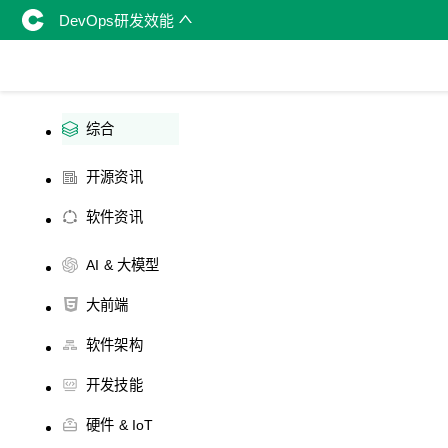
DevOps研发效能
综合
开源资讯
软件资讯
AI & 大模型
大前端
软件架构
开发技能
硬件 & IoT