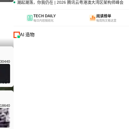
潮起潮落，你我仍在 | 2026 腾讯云粤港澳大湾区架构师峰会
TECH DAILY
阅读榜单
每日内容报纸化
每周热文看这里
AI 造物
I生成
30440
18640
I生成