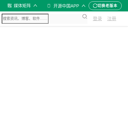
媒体矩阵
开源中国APP
切换老版本
登录
注册