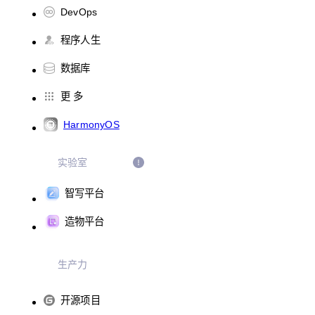
DevOps
程序人生
数据库
更 多
HarmonyOS
实验室
智写平台
造物平台
生产力
开源项目