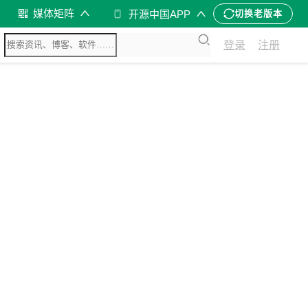
媒体矩阵
开源中国APP
切换老版本
登录
注册