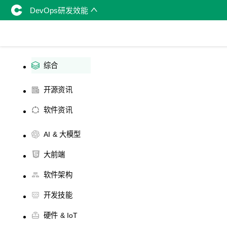
DevOps研发效能
综合
开源资讯
软件资讯
AI & 大模型
大前端
软件架构
开发技能
硬件 & IoT