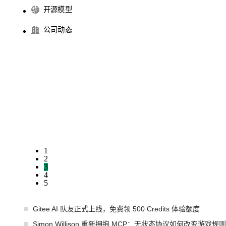
开源模型
公司动态
1
2
3
4
5
Gitee AI 队友正式上线，免费领 500 Credits 体验额度
Simon Willison 重新拥抱 MCP：无状态协议如何改变游戏规则