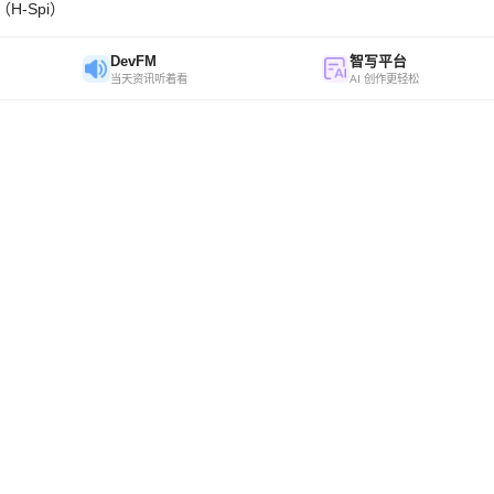
H-Spi）
DevFM
智写平台
当天资讯听着看
AI 创作更轻松