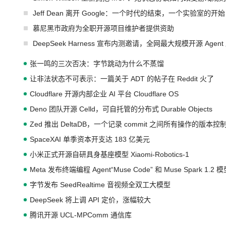
Jeff Dean 离开 Google：一个时代的结束，一个实验室的开始
慕尼黑市政府为全职开源项目维护者提供资助
DeepSeek Harness 宣布内测邀请，全网最大规模开源 Age
张一鸣的三次否决：字节跳动为什么不蒸馏
让非法状态不可表示：一篇关于 ADT 的帖子在 Reddit 火了
Cloudflare 开源内部企业 AI 平台 Cloudflare OS
Deno 团队开源 Celld，可自托管的分布式 Durable Objects
Zed 推出 DeltaDB，一个记录 commit 之间所有操作的版本控
SpaceXAI 单季资本开支达 183 亿美元
小米正式开源自研具身基座模型 Xiaomi-Robotics-1
Meta 发布终端编程 Agent“Muse Code” 和 Muse Spark 1.2 
字节发布 SeedRealtime 音视频全双工大模型
DeepSeek 将上调 API 定价，涨幅较大
腾讯开源 UCL-MPComm 通信库