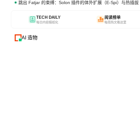
跳出 Fatjar 的束缚：Solon 插件的体外扩展（E-Spi）与热插拔（
TECH DAILY
阅读榜单
每日内容报纸化
每周热文看这里
AI 造物