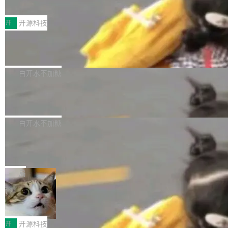
S ELITE X3D主板强化性能体验
_linux(8) 增强了对 Linux 系统调用的支持，包
完整能力版图——从IAP高价值用户的全周期经
面向AMD Ryzen X3D处理器玩家，技嘉X3D系
括 epoll（围绕 kqueue 实现）、POSIX 消息队
营、到IAA游戏的“买变一体”正循环、再到联运与
列主板阵容迎来新成员——B850 AORUS ELITE
开
开源科技
列、...
广告协同的全链路经营闭环，以及面向全球市场
X3D。作为面向主流高性能平台打造的全新主板
的出海增长布局。 华为终端云业务商业化销售负
Zadig v5.0 发布：AI 发布专员与 AI 审
产品，B850 AORUS ELITE X3D延续技嘉在X3
查专员上线
责人在开场致辞中表示，游戏开发者的核心诉求
D平台优化上的技术积累，旨在为游戏玩家带来
我们团队这几天最大的卡点不是 AI 写得不够
已不再是“多一个投放渠道”，而是一套能够持续
更稳定、更高效的装机选择。 B850 AORUS ELI
好，是 AI 写得太好了。 好到审查排期从两天的
白开水不加糖
驱动增长的体系。截至目前，搭载HarmonyOS
TE X3D基于AMD AM5平台打造，支持AMD Ry
活儿拖成了五天。PR 一堆起来没人敢合，发布
6的终端设备已突破7000万台，注册开发者数量
Dgraph v25.4.0 发布，具有图形后端的
zen 9000/8000/7000系列处理器，并针对X3D
窗口推了又推。好到合进 main 分支的代码，我
已突破 1100 万。随着鸿蒙生态汇聚越来越多的
原生 GraphQL 数据库
处理器特性进行平台级优化。其搭载X3D鸡血模
们自己都没看完。 这事不是个例。GitLab 调研
Dgraph 是一个水平可扩展的分布式 GraphQL
高质量游戏...
式2.0，可根据不同使用场景释放处理器潜力，
过 1528 名开发者，85% 说 AI 把瓶颈从写代码
数据库，有一个图形后端。作为一个原生的 Gra
白开水不加糖
帮助玩家在游戏与高负载应用中获得更充分的性
转移到了审代码。 写代码有人替你干了。但审代
phQL 数据库，它严格控制数据在磁盘上的排列
能表现。 在核心规格方面，B850 AO...
竹知了：一个零依赖的单文件 HTML，
码、把关发版这两道关，还得靠人肉扛。 V5.0
方式，以优化查询性能和吞吐量，减少集群中的
把儿时竹蝉玩具搬进浏览器
想让 AI 一起盯。
磁盘寻道和网络调用。 Dgraph v25.4.0 现已发
竹知了（zhuzhiliao）是那种小时候路边摊上几
布，具体更新内容包括： feat(zero)：Zero 现
块钱的玩意儿——一根小竹签，一个竹筒，一头
局
支持 --security superflag（token=...;whitelist
系着涂了松香的线。甩起来，竹膜震动，发出“哇
=...），与 Alpha 版本的格式一致，并据此对其
30倍效率升级：解锁医学影像数据要素
——哇”的蝉鸣声。实物越来越难找了，有开发者
价值化的真实路径
管理 HTTP 端点进行授权。 <blockquote> <p>
把它做成了 Web 玩具，放在 zhuzhiliao.imsai.c
完成一例腹部CT影像标注，张医生过去需要约1
<span><strong>警告：</strong>&nbsp;Zero
c 上，并在 GitHub 开源。 玩法很简单：按住屏
20个小时。他必须在数百张连续影像上，一笔一
开
开源科技