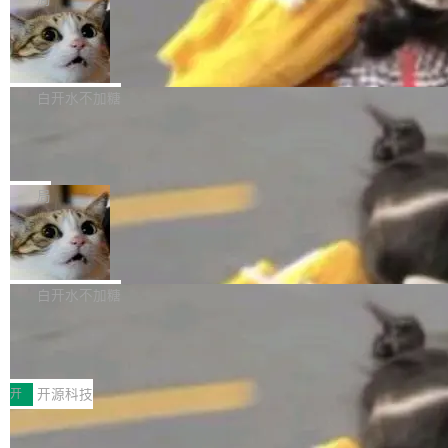
理、细节与真实世界质感； 更准确的中英文文字
所以 deb 版本的受众实际上为零。既然只有 Ub
离开 Thinking Machines Lab，说自己作为联合
生成与复杂版式组织； 更稳定的图...
untu 用户在用，那用 snap 打包就没什么可纠结
FFmpeg 9.0 发布
创始人的角色「太累了」。几天后，The Inform
的。 从 deb 到 snap 的迁移路径 hwctl 是 rust-
ation 就曝出她将重回 OpenAI，负责递归自我
FFmpeg 9.0 现已发布，包含多项改进。官方更
hwlib 硬件 API 库的一部分，命令行工具负责查
改进方向的研究。她是 Thinking Machines 过
新日志列出的 9.0 版本主要更新内容如下： 扩
白开水不加糖
询 Ubuntu 的硬件认证数据库。...
去一年内第四个离开的联合创始人。 这家由前
展 AMF 色彩转换器 (vf_vpp_amf) 的 HDR 功能
OpenAI CTO Mira Murati 创立的公司，连创始
DeepSeek V4 Flash 单日消耗 8 万亿 t
MP4 muxer 中支持 LCEVC 音轨复用 Playdate
okens 登顶热搜
团队都留不住。 但 Thinking Machines 不是唯
视频编码器和多路复用器 添加 v360_vulkan filt
8 万亿 tokens。一天。一家公司的消耗。 Open
一在人才争夺战中失血的公司。六月，Google
er HE-AAC 960 解码 (DAB+) transpose_cuda
Code 在 X 上发帖：「DeepSeek Flash did 8T
局
连失两员大将：Noam Shazeer 去了 Op...
filter 添加 AMF Frame Rate Converter (vf_frc
tokens on August 1st. 5T of free usage + 3T
_amf) filter SMPTE 2094-50 元数据支持和直
NetBSD 11.0 正式发布
on OpenCode Go.」79.8 万次浏览，连带着 #
通 ProRes RAW VideoToolbox 硬件加速器 AP
DeepSeek一天消耗了8万亿# 上了微博热搜——
NetBSD 11.0 现已正式发布，这是 NetBSD 操
V ...
注意这是 OpenCode 一家的消耗。 OpenCode
作系统的第十八个主要版本。 自 NetBSD 10.1
白开水不加糖
是 Anomaly 出品的 AI 编程工具，套餐 10 美元/
以来的变化 更新亮点： 新增对 RISC-V 处理器
月。用户交了 10 美元，就能用 DeepSeek Flas
2026 ChinaJoy鸿蒙游戏增长臻享会举
架构的支持。NetBSD 11.0 是首个支持 64 位 R
办，鲸鸿动能系统呈现游戏行业解决方
h 随便写代码，按网友说法：「怎么使劲用也用
ISC-V 平台的稳定版本，涵盖一系列基于 StarFi
8月1日，2026 ChinaJoy期间，鸿蒙游戏增长臻
案
不完。」5T 来自免费额度，3T 来自 Go...
ve JH71XX 的设备，例如 VisionFive 2、PINE
享会在上海举办。鸿蒙生态的全场景智慧营销平
开
开源科技
64 STAR64，以及 QEMU。 增强了对 POSIX.1
台鲸鸿动能协同华为游戏中心，面向游戏行业开
-2024 和 C23 编程接口标准的兼容性。 compat
技嘉X3D系列再添新成员 B850 AORU
发者及生态伙伴，系统呈现了平台在游戏领域的