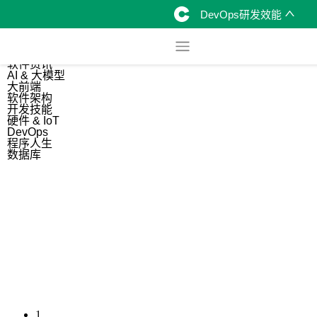
DevOps研发效能
综合
开源资讯
软件资讯
AI & 大模型
大前端
软件架构
开发技能
硬件 & IoT
DevOps
程序人生
数据库
1