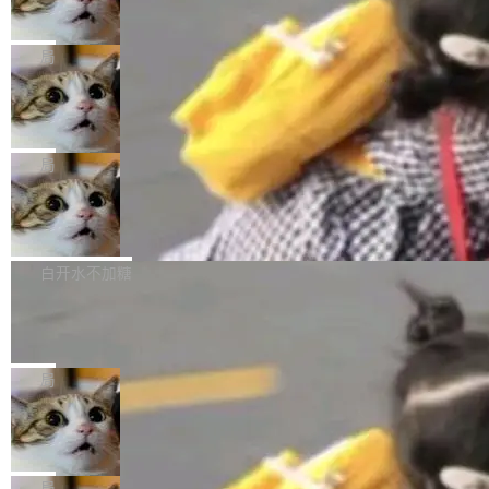
数字电视技术方向的博士生，长期从事视频、音
统，开发者工具必须开源
超出原定预算 860%。 更令人意外的是，该项目
2027 年就能追上美国前沿实验室的水平。 Dela
五年前，David Crawshaw 问过很多软件工程师
频技...
最终并未成功落地，而高额算力消耗持续运行长
ngue 把原因归结为一件事：开放协作。中国的
一个问题：你写过什么给自己用的程序？答案几
局
达 5 个月，公司直到财务对账时才察觉异常。这
AI 开发者在一个共享和协作的生态里加速迭代，
乎都是没有。工程师们整天用别人写的程序写程
意味着一个无人看管的 AI 程序，在近半年时间
而美国模型厂商在"闭门造车"。他的原话是 "buil
DeepSeek Harness 宣布内测邀请，全
序给别人用。偶尔有人自己写个博客系统、智能
里日夜不停地"烧钱"。 复盘显示，...
网最大规模开源 Agent 路演现场诞生
ding in silos"——各自为战，互不通气。 这个判
家居控制、家庭实验室，都算稀奇事。 Crawsh
一条内测招募帖，发出去的时候大概没人想到它
断从他嘴里说出来分量不同。Hugging Face 是
aw 是 Shelley 的作者，一个开源 AI coding age
会变成一场开源 Agent 生态的路演。 8月1日，
局
全球最大的开源 AI 平台，上面跑着上百万个模
nt。他最近在博客上写了一篇文章，核心论点很
DeepSeek Harness 团队负责人崔添翼（tiany
型。谁在开源赛道上领先，...
简单：开发者工具必须开源。 理由不是传统的自
商汤 SenseNova U1.5-Lite-Preview
i）在 X 上发帖： 「如果你是 Agent Harness 相
开源
由软件情怀，而是一个跟 AI agent 直接相关的
关开源项目的开发者，希望参加 DeepSeek Har
商汤科技宣布面向社区开源轻量级统一多模态模
技术判断。 两行 prompt 就能个性化任何软件 C
ness 的内测，可以回复或私信联系我。请附上
型的预览版本 SenseNova U1.5-Lite-Preview。
白开水不加糖
rawshaw 给出了两个 prompt。 第一个： "下载
GitHub id 以及开源代表作。」 DeepSeek 曾在
公告称，SenseNova U1.5-Lite-Preview并非简
某个软件的源码，在本地构建。修改 agent ...
Ubuntu 将核心系统包从 deb 转成了 s
官方招聘信息中写过一条简洁有力的公式：Mod
单的模型规模升级，而是基于 SenseNova U1
nap
el + Harness = Agent。模型负责理解和推理，
的一次系统性迭代，不仅在同一架构中贯通视觉
Ubuntu 正在把又一个核心系统包从 deb 转为 s
Harness 负责把能力落到真实环境中——调用工
理解、推理、生成与编辑，还仅以 8B-MoT 的轻
nap。这次是 hwctl——一个用来检查 Ubuntu
局
具、读写文件、管理上下文、处理错误、完成闭
量大小，将能力推进到4K、更精细的真实质感、
硬件认证状态的命令行工具。 Canonical 工程师
环。崔添翼招人的标...
Dario Amodei 担心新人来 Anthropic
更复杂的视觉控制和可持续迭代编辑。 相比 U
Alan Griffiths 在邮件列表中说得很直白：「hwc
只为金钱，不为使命
1，U1.5-Lite-Preview 在以下方向上带来了显著
tl 是一个 Ubuntu 专有的包，它和它的依赖项都
顶级 AI 研究员在两家公司之间来回跳，中间只
提升： 原生支持4K图像生成； 更精细的局部纹
是 Ubuntu 专有的，不会用在其他发行版上。」
隔了几天。 Lilian Weng 上周刚宣布因健康原因
局