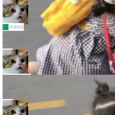
nce 的话说：「我们一生都在用 Isolate 运行代
控其挖角苹果前员工并窃取商业秘密。苹果的诉
局
码，而 AI Agent 不需要容器，它们需要的是 Iso
状把 OpenAI 描述成一个系统性地从前东家挖
HUAWEI MatePad Edge上架WorkBu
late。」 容器为什么不合适 容器的问题在于启动
人、套取机密信息的对手。 OpenAI 没发律师
ddy鸿蒙PC版，说话就能干活的AI办公
和销毁都太重了。一个 Agent 要执行的任务可能
函，也没选择庭外沉默。它在官网贴了一篇博
全能AI工作台WorkBuddy鸿蒙PC版上架HUAWE
搭子
只需要几毫秒的 CPU 时间，但容器从冷启动到
文，标题只有六个字：Apple is getting this wro
I MatePad Edge应用市场，直接下载即可使
开
开源科技
就绪要花数秒。如果未来有十...
ng。 然后，它把邮件往来和 iMessage 聊天记
用，与鸿蒙电脑上的体验一致。值得一提的是，
录全贴了出来。 他发错人了 苹果外部律师 Gabr
FFmpeg 9.0 发布：代号“Lei”，以此纪
这是目前市面上唯一支持平板接入WorkBuddy P
念中国开发者雷霄骅
iel Gross 来自 Weil 律所，2 月 23 日下午 5:53
C版的产品，搭载“人机双写”重磅功能——你写
全球知名开源多媒体框架 FFmpeg 今天正式发
给 OpenAI 总法律顾问 Che Chang 发了封邮
你的，AI写AI的，同屏协作互不干扰。一句话让
布了 9.0 版本。这个版本除了带来新一代音视频
局
件，附了一封长信，要求 OpenAI 配合调查前苹
AI帮你干活，现在开启全新体验！ 温馨提示：
处理能力和硬件加速支持之外，还有一个特殊之
果员工带走机密信...
体验WorkBuddy鸿蒙PC版前，请将 HUAWEI M
亚马逊成本失控：AI 写代码烧掉 1215
处：FFmpeg 9.0 的代号是“Lei”。 这个名字，
万元，超预算 860%
atePad Edge 升级至 HarmonyOS 6.1.0.135S
来自中国开发者雷霄骅（Lei Xiaohua）。 对于
外媒近日曝光了亚马逊的多份内部报告显示，AI
P9 patch03及以上版本。 *升级路径：设置 > 搜
很多中国音视频开发者而言，这个名字并不陌
导致公司在多个项目上超支。《金融时报》报道
白开水不加糖
索“软件更新” > 检查更新，即可搜索新版本，下
生。十年前，他通过大量中文技术文章、源码分
称，仅一个项目的成本超支就高达 180 万美元
载安装完成升级即可。 没有...
析和开源示例，让一代开发者第一次真正理解 F
Hugging Face CEO 发声：中国正在开
（约合人民币 1215 万元）。 具体来说，一名工
源模型上碾压我们
Fmpeg，也成为很多人进入音视频开发领域的
程师借助 Anthropic 旗下 Claude Sonnet 模型
"他们正在开源模型上碾压我们。" Hugging Fac
“启蒙老师”。 而今年，恰好是雷霄骅离世十周
编写程序，目标是完成电商平台作者信息与商品
e CEO Clément Delangue 在 CNBC 的采访里
局
年。FFmpeg 社区最终选择用一个大版本的名
列表的数据匹配 —— 一项常规的数据处理任
没有拐弯抹角。他说中国正在赢得 AI 竞赛，而
字，留下了这份纪念。 雷霄骅曾是中国传媒大学
务，最终却产生了 180 万美元的账单，实际支出
当 AI agent 把源码变成了最好的扩展系
且按目前的速度，中国 AI 工具预计在今年底或