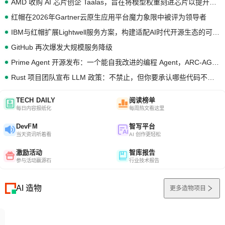
AMD 收购 AI 芯片创企 Taalas，旨在将模型权重刻进芯片以提升推理性能
红帽在2026年Gartner云原生应用平台魔力象限中被评为领导者
IBM与红帽扩展Lightwell服务方案，构建适配AI时代开源生态的可信基础设施
GitHub 再次爆发大规模服务降级
Prime Agent 开源发布：一个能自我改进的编程 Agent，ARC-AGI 3 超越人类专家基线
Rust 项目团队宣布 LLM 政策：不禁止，但你要承认哪些代码不是你写的
TECH DAILY
阅读榜单
每日内容报纸化
每周热文看这里
DevFM
智写平台
当天资讯听着看
AI 创作更轻松
激励活动
智库报告
参与活动赢源石
行业技术报告
AI 造物
更多造物项目