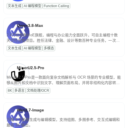
高并发、轻量化任务，适合日常对话、内容创作、基础 RAG、批量
文本生成
AI 编程模型
Function Calling
文案处理等普惠刚需场景。
Qwen3.8-Max
2.4万亿参数MoE旗舰，编程与办公能力全面跃升，可自主编程十数
天交付完整项目。胜任法律、金融、设计等数百种专业任务，一次对
话端到端交付生产级成果。原生视觉理解贯穿规划、执行与验证全流
文本生成
AI 编程模型
多模态
程，支持超长文档与长视频的深度语义解析。长程任务中自主规划与
闭环迭代，持续进化。
MinerU2.5-Pro
MinerU2.5-Pro是一款面向复杂文档解析与 OCR 场景的专业模型，能
够从图片和文档中识别文字、理解页面布局，并将非结构化内容转换
为便于存储、检索和二次处理的结构化结果。
8K
多语言
文档处理/OCR
Wan2.7-Image
万相 2.7 图像生成与编辑模型，支持组图、多图参考、交互式编辑和
最高 2K 输出。