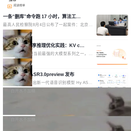
阅读榜单
一条“删库”命令跑 17 小时，算法工程
师删光 89TB 数据只为干私活
最高人民检察院8月4日公布了一起案件：北京一
名90后算法工程师王某，为了给自己接的私活腾
局
服务器空间，删光了公司AI游戏部门的全部核心
Cloudflare 分享推理优化实践：KV ca
数据。 王某2024年1月入职东城区某科技公司AI
che 量化 + 权重压缩，吞吐量提升 4
短剧部门，有互联网大厂背景。在公司内部架构
Kimi 和 GLM 是当前最强的大模型系列之一，但
1%，成本降 30%
调整期间，部门三次通知全员将数据从A集群迁
它们有一个共同的问题：太吃显存了。月之暗面
局
移到B集群，王某都回复了"收到"。 他没有迁移
的 Kimi K 系列和智谱的 GLM 都是长上下文、M
数据。2024年9月3日下午4点，他使用此前登录
腾讯混元 Hy ASR3.0preview 发布
oE 架构的大模型，好用到让人上瘾，但 GPU 显
的账号密码进入A集群，输入了一条被程序员圈
存永远不够用。 Cloudflare 的 Workers AI 团队
腾讯混元正式推出新一代语音识别模型 Hy ASR
称为"删库跑路"的命令——最高管理员权限、无
一直在跑这些模型的推理。他们在官方博客上发
3.0preview。基于最新一代大语言模型 Hy3 的
白开水不加糖
需确认、强制递归删除。17个小时后，运维人员
了一篇技术文章，详细拆解了三种让大模型在 G
语言理解能力，以及融合了高精度语音识别与深
发现异常并中止进程时，89TB数据已经没了。
PU 上跑得更省、更快的技术手段——KV cache
Pale Moon 34.3.2 发布，苍月浏览器
度语义理解能力，实现了语音识别能力的全面升
删掉的是AI游戏部门的全部开发文件，包括公司
量化、模型权重压缩、以及共享 KV cache 的完
级。 根据介绍，Hy ASR3.0preview 目标在于：
Pale Moon 34.3.2 现已发布，这是一个安全更
自研的多个文生3D和...
整性保护。效果是：吞吐量提升 41%，每 token
让语音识别不再只是听清，而是真正听懂。通过
新和少量网页兼容性修复版本。 Changes/fixe
白开水不加糖
成本降低 30%，精度不变。 FP8 省的不仅是显
先理解你的语境和意图，再把准确的文字直接给
s： 实现了URL.Parse()便捷功能 对浏览器内部
存 KV cache 是推理时最吃显...