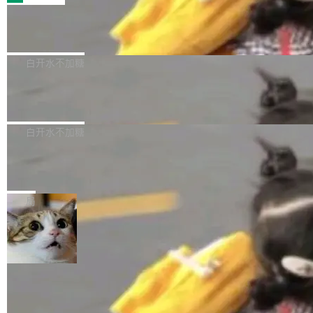
的 admin ...
幕画圈，或者直接甩手机。页面会实时显示转速
笔勾画边界，一层一层识别肌肉组织。如今，使
（圈/秒），声音来自真实竹知了录音的 1.72 秒
Apache Dubbo-go v3.3.2 正式发布
用东软飞标医学影像标注平台，同样的工作缩短
采样，无缝循环。音频解码失败时，还有一套合
至4小时，效率提升30倍。 这组数字背后，改变
这个版本面向生产环境，重心在内核稳定性。我
成兜底——锯齿波振荡器模拟脉冲，并联带通共
的不只是速度，而是把医学影像转化为AI能力的
们彻底收敛了旧配置体系，扩展了 Triple 协议与
白开水不加糖
振峰模拟竹膜和筒腔共鸣。 技术细节上，物理引
路径真正打通了。 大型医院积累的影像数据规模
泛化调用能力，加强了应用级元数据和服务治
擎是绳系质点模型：重力、弹性绳（只拉不
庞大，但不能直接用于训练模型。器官、病灶和
Calibre 9.12 发布，功能强大的开源电
理，同时集中修了并发安全、资源泄漏和热路径
推）、空气阻力，1/240 秒定步长积...
子书工具
组织边界，必须由专业医生逐层识别、标记和校
性能问题。
Calibre 开源项目是 Calibre 官方出的电子书管
正，才能成为机器能理解的高质量数据。医学影
理工具。它可以查看，转换，编辑和分类所有主
白开水不加糖
像AI落地最昂贵的环节，不是算法，是专业医生
流格式的电子书。Calibre 是个跨平台软件，可
的时间。 张医生是某三甲医院放射科副主任医
SwiftUI 问世七年了，为什么开发者还
以在 Linux、Windows 和 macOS 上运行。 Cal
师，牵头一项腹部肌肉影像课题。他需要在数百
在骂它？
ibre 9.12 现已正式发布，此次更新内容如下：
Yakov Manshin 发了一期长达 40 分钟的 YouT
张CT影像上完成像素级精细分割，让系统"...
新功能 macOS：在 Connect/Share 按钮中添加
ube 视频，标题是"SwiftUI 七年后：一个平庸的
局
通过 AirDop 共享书籍的功能 Content server：
故事"。视频核心观点很简单：SwiftUI 发布七年
支持可向服务器后端添加新端点的插件 Edit boo
了，仍然像一个永久公测版。 Manshin 从数据
k：Compress images：添加将 GIF 图像转换为
流、布局系统、API 稳定性、性能、跨平台五个
加载更多
JPEG/WebP 的选项 ToC Editor：添加一个按
维度逐一批判了 SwiftUI。最让人印象深刻的一
钮，用于对目录中的条目进...
个论据是：苹果官方的 SwiftUI 教程项目 Land
marks，用最新 Xcode 在最新 macOS 上构建