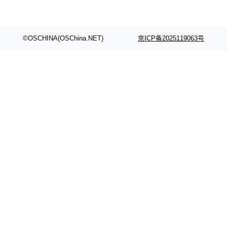
©OSCHINA(OSChina.NET)
京ICP备2025119063号