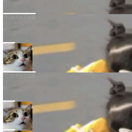
到你。从“逐字转写、单点优化”演进为“理解语
PostgreSQL 18/19 新特性深度解读
函数添加了多项边界检查，以避免潜在的越界访
境、兼容场景、一键直出”。 Hy ASR 3.0 previe
问、下溢和溢出。（DiD） 修复了加载和解析内
演讲者分享了一个有趣的实践：面对 PG 18 已
w 不要求标准普通话，方言识别覆盖粤语、吴语
容提供的字体时出现的几个问题 为避免音频加
发布的 Release Notes，他利用 AI 工具（如 Co
白开水不加糖
等 10 大方言片区和 20 余个二级小片区。在开
载、处理和播放过程中可能出现的一系列错误，
pilot）对数千条 commit 日志进行自动分析，先
源评测集中，Hy ASR 3.0 preview 在多语种的
对音频采样频率设定了下限 采样率低于 8kHz
慕尼黑市政府为全职开源项目维护者提
让模型总结出三十余条潜在特性，再逐条要求生
WER（...
供资助
（通常被认为是 "telephone"/"walkie-talkie" 音
成详细解释和代码校验，最终筛选出对用户体感
"在过去大约 10 年的大部分时间里，libexpat 的
质的最低采样率）的音频格式将被拒绝 修复了 C
最强的若干项。对于尚未正式发版的 PG 19，则
维护工作一直与我的日常工作、家务、社交生活
局
SS 圆角虚线样式中可能存在的问题 如果表单中
通过拉取过去一年内（从 PG 18 Beta1 时间点
和休闲娱乐竞争时间。" 这是 libexpat 维护者 S
的图像元素不在同一个子树中，则它们将不再关
至今）的所有 commit，同样交由 AI 分析提炼。
Firefox 153.0.3 发布
ebastian Pipping 写在博客里的话。8 月 4 日，
联 加...
经过人工复核，准确度令人满意。这一方法也为
他宣布了一个新消息：从 2026 年 8 月 1 日起，
Firefox 153.0.3 现已发布，具体更新内容如
社区爱好者提供了高效跟踪新版本的思路。
他可以全职维护 libexpat 了，最长 6 个月。发
下： New Smart Window 包含多项增强功能：
白开水不加糖
工资的是慕尼黑市政府。 libexpat 是一个 C99
<ul> <li>现在建议列表会显示更多结果，方便用
编写的流式 XML 解析器，MIT 许可证。和 libx
Cloudflare Computer 开源：你的 Age
户查找历史记录和切换到已打开的标签页。（<a
nt 需要一台电脑，而不是一个容器
ml2 一样，它是世界上使用最广泛的 XML 解析
href="https://bugzilla.mozilla.org/show_bug.c
Cloudflare 开源了名为 @cloudflare/computer
库之一。你的操作系统、浏览器、无数的基础设
gi?id=2019042">Bug&nbsp;2019042</a>）</l
的 npm 包。项目的核心论点是：容器不适合 Ag
局
施软件，很可能都在用它。而过去十年，维护它
i> <li>现在，助手可以直接使用 Exa 的网络搜索
ent 计算。真正适合的，是 Isolate。 Cloudflare
的人一直在用业余...
OpenAI 公开邮件和聊天记录回应苹果
结果回答问题，而无需将问题转交给搜索引擎。
工程师在这件事上没什么可谦虚的——他们用 W
诉讼，称“Apple is getting this wron
（<a href="https://bugzilla.mozilla.org/show_
orkers 跑了十年 Isolate。用 CEO Matthew Pri
上个月，苹果一纸诉状把 OpenAI 告上法庭，指
g”
bug.cgi?id=204...