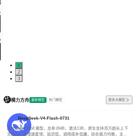
1
2
3
模力方舟
最新模型
热门模型
更多大模型
DeepSeek-V4-Flash-0731
高效轻量化MoE模型，总参284B，激活13B，原生支持百万超长上下
文能力。推理速度快、延迟低、调用成本低廉，综合能力均衡，主打