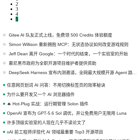
2
3
4
5
Gitee AI 队友正式上线，免费领 500 Credits 体验额度
Simon Willison 重新拥抱 MCP：无状态协议如何改变游戏规则
Jeff Dean 离开 Google：一个时代的结束，一个实验室的开始
慕尼黑市政府为全职开源项目维护者提供资助
DeepSeek Harness 宣布内测邀请，全网最大规模开源 Agent 路演现场诞生
任意网页划词 AI 问答：不用切换标签页的效率秘诀
为什么要开发又一个 AI 浏览器插件
🔥 Hot-Plug 实战：运行期管理 Solon 插件
OpenAI 宣布为 GPT-5.6 Sol 调优，并让免费用户无限用 Luna
许多顶级实验室的人现在几乎不读论文了
xAI 前工程师评现代 AI 领域最重要 Top3 开源项目