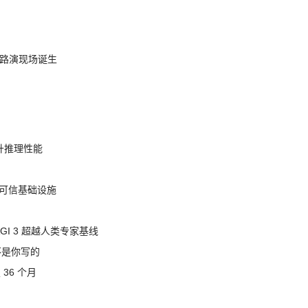
nt 路演现场诞生
提升推理性能
态的可信基础设施
AGI 3 超越人类专家基线
不是你写的
 36 个月