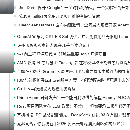
Jeff Dean 离开 Google：一个时代的结束，一个实验室的开始
I生成
慕尼黑市政府为全职开源项目维护者提供资助
DeepSeek Harness 宣布内测邀请，全网最大规模开源 Age
OpenAI 宣布为 GPT-5.6 Sol 调优，并让免费用户无限用 Luna
许多顶级实验室的人现在几乎不读论文了
xAI 前工程师评现代 AI 领域最重要 Top3 开源项目
AMD 收购 AI 芯片创企 Taalas，旨在将模型权重刻进芯片以
I生成
红帽在2026年Gartner云原生应用平台魔力象限中被评为领导者
IBM与红帽扩展Lightwell服务方案，构建适配AI时代开源生
GitHub 再次爆发大规模服务降级
Prime Agent 开源发布：一个能自我改进的编程 Agent，ARC-
Rust 项目团队宣布 LLM 政策：不禁止，但你要承认哪些代码
宇树科技 IPO 战略配售曝光：DeepSeek 获配 93.3 万股，锁定
潮起潮落，你我仍在 | 2026 腾讯云粤港澳大湾区架构师峰会
I生成