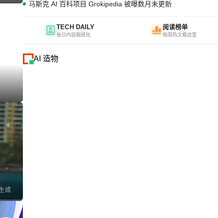
马斯克 AI 百科项目 Grokipedia 被曝数月未更新
TECH DAILY
阅读榜单
每日内容报纸化
每周热文看这里
AI 造物
I生成
I生成