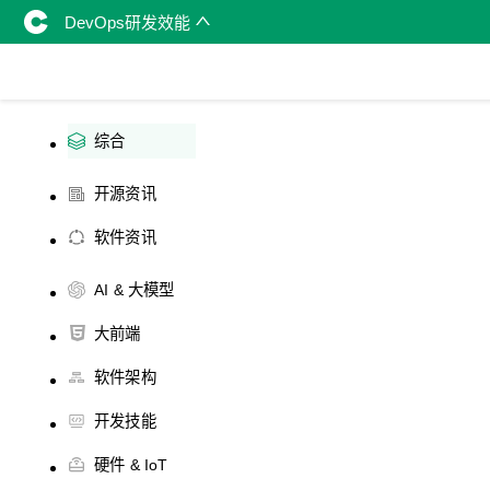
DevOps研发效能
综合
开源资讯
软件资讯
AI & 大模型
大前端
软件架构
开发技能
硬件 & IoT