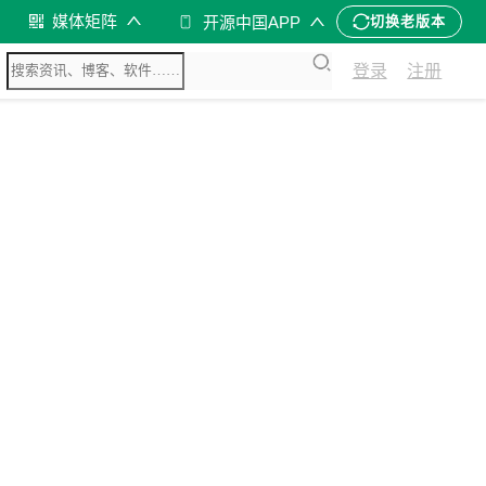
媒体矩阵
开源中国APP
切换老版本
登录
注册