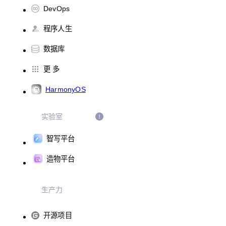
DevOps
程序人生
数据库
更 多
HarmonyOS
实验室
智写平台
造物平台
生产力
开源项目