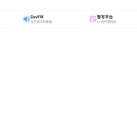
DevFM
智写平台
当天资讯听着看
AI 创作更轻松