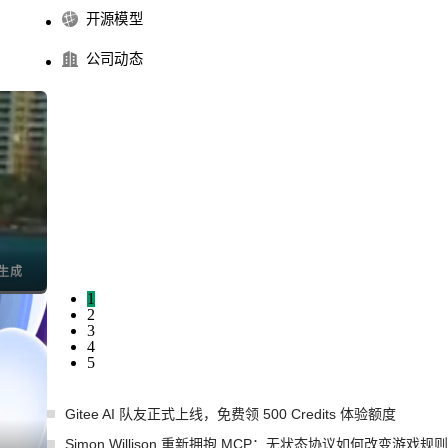
开源模型
公司动态
I生成
1
2
3
4
5
Gitee AI 队友正式上线，免费领 500 Credits 体验额度
Simon Willison 重新拥抱 MCP：无状态协议如何改变游戏规则