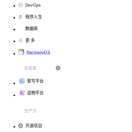
DevOps
程序人生
数据库
更 多
HarmonyOS
实验室
智写平台
造物平台
生产力
开源项目