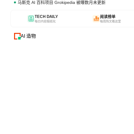
马斯克 AI 百科项目 Grokipedia 被曝数月未更新
TECH DAILY
阅读榜单
每日内容报纸化
每周热文看这里
AI 造物