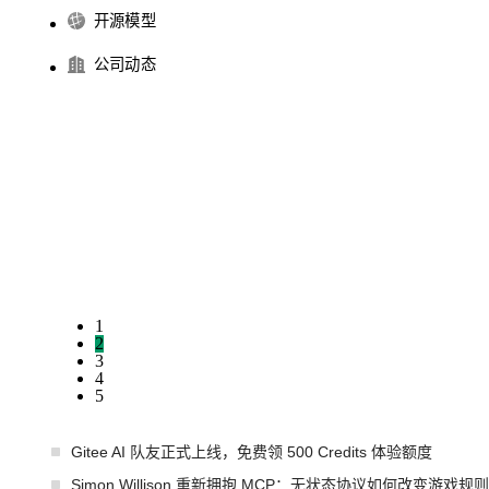
开源模型
公司动态
1
2
3
4
5
Gitee AI 队友正式上线，免费领 500 Credits 体验额度
Simon Willison 重新拥抱 MCP：无状态协议如何改变游戏规则