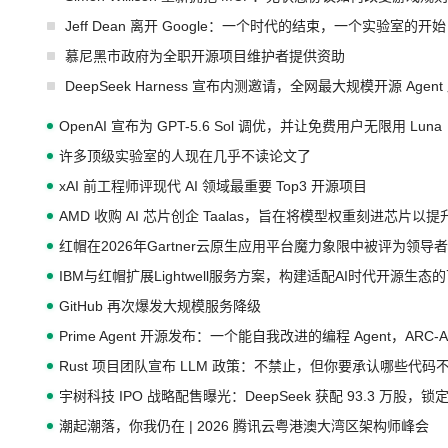
Jeff Dean 离开 Google：一个时代的结束，一个实验室的开始
慕尼黑市政府为全职开源项目维护者提供资助
DeepSeek Harness 宣布内测邀请，全网最大规模开源 Age
OpenAI 宣布为 GPT-5.6 Sol 调优，并让免费用户无限用 Luna
许多顶级实验室的人现在几乎不读论文了
xAI 前工程师评现代 AI 领域最重要 Top3 开源项目
AMD 收购 AI 芯片创企 Taalas，旨在将模型权重刻进芯片以
红帽在2026年Gartner云原生应用平台魔力象限中被评为领导者
IBM与红帽扩展Lightwell服务方案，构建适配AI时代开源生
GitHub 再次爆发大规模服务降级
Prime Agent 开源发布：一个能自我改进的编程 Agent，ARC-
Rust 项目团队宣布 LLM 政策：不禁止，但你要承认哪些代码
宇树科技 IPO 战略配售曝光：DeepSeek 获配 93.3 万股，锁定
潮起潮落，你我仍在 | 2026 腾讯云粤港澳大湾区架构师峰会