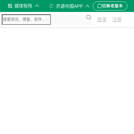
媒体矩阵
开源中国APP
切换老版本
登录
注册