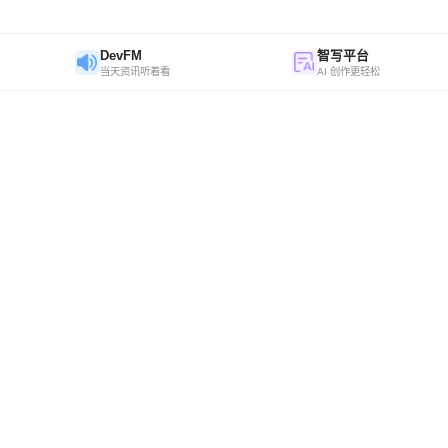
DevFM
智写平台
当天资讯听着看
AI 创作更轻松