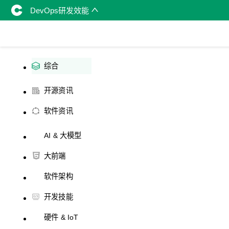
DevOps研发效能
综合
开源资讯
软件资讯
AI & 大模型
大前端
软件架构
开发技能
硬件 & IoT