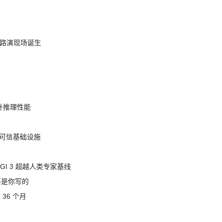
nt 路演现场诞生
提升推理性能
态的可信基础设施
AGI 3 超越人类专家基线
不是你写的
 36 个月