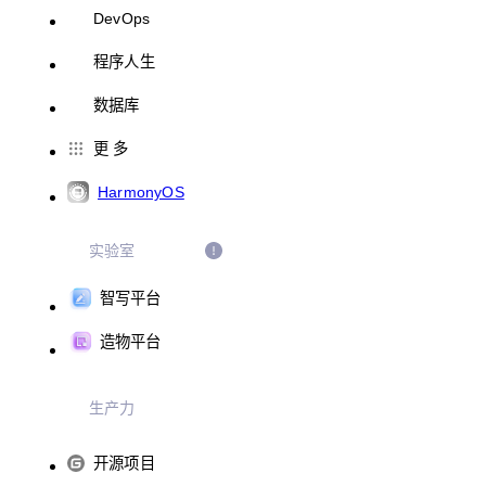
DevOps
程序人生
数据库
更 多
HarmonyOS
实验室
智写平台
造物平台
生产力
开源项目