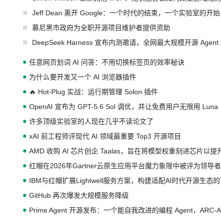
Jeff Dean 离开 Google：一个时代的结束，一个实验室的开始
慕尼黑市政府为全职开源项目维护者提供资助
DeepSeek Harness 宣布内测邀请，全网最大规模开源 Age
任意网页划词 AI 问答：不用切换标签页的效率秘诀
为什么要开发又一个 AI 浏览器插件
🔥 Hot-Plug 实战：运行期管理 Solon 插件
OpenAI 宣布为 GPT-5.6 Sol 调优，并让免费用户无限用 Luna
许多顶级实验室的人现在几乎不读论文了
xAI 前工程师评现代 AI 领域最重要 Top3 开源项目
AMD 收购 AI 芯片创企 Taalas，旨在将模型权重刻进芯片以
红帽在2026年Gartner云原生应用平台魔力象限中被评为领导者
IBM与红帽扩展Lightwell服务方案，构建适配AI时代开源生
GitHub 再次爆发大规模服务降级
Prime Agent 开源发布：一个能自我改进的编程 Agent，ARC-