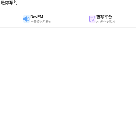
不是你写的
DevFM
智写平台
当天资讯听着看
AI 创作更轻松