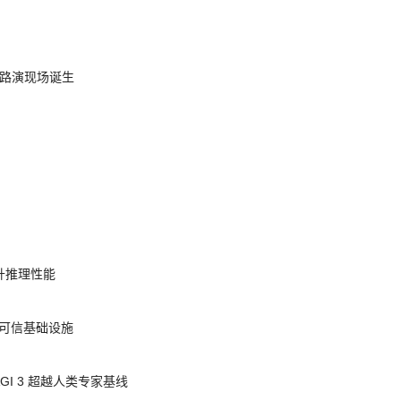
nt 路演现场诞生
提升推理性能
态的可信基础设施
AGI 3 超越人类专家基线