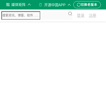
媒体矩阵
开源中国APP
切换老版本
登录
注册