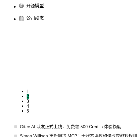
开源模型
公司动态
1
2
3
4
5
Gitee AI 队友正式上线，免费领 500 Credits 体验额度
Simon Willison 重新拥抱 MCP：无状态协议如何改变游戏规则