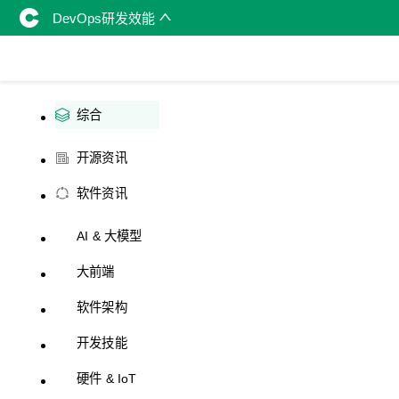
DevOps研发效能
综合
开源资讯
软件资讯
AI & 大模型
大前端
软件架构
开发技能
硬件 & IoT