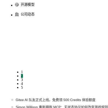
开源模型
公司动态
1
2
3
4
5
Gitee AI 队友正式上线，免费领 500 Credits 体验额度
Simon Willison 重新拥抱 MCP：无状态协议如何改变游戏规则