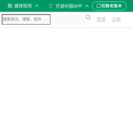
媒体矩阵
开源中国APP
切换老版本
登录
注册