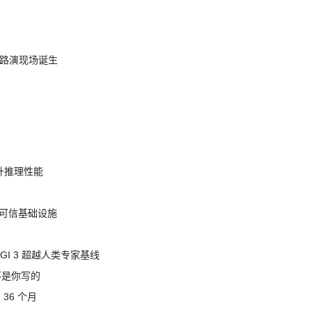
nt 路演现场诞生
提升推理性能
态的可信基础设施
AGI 3 超越人类专家基线
不是你写的
 36 个月