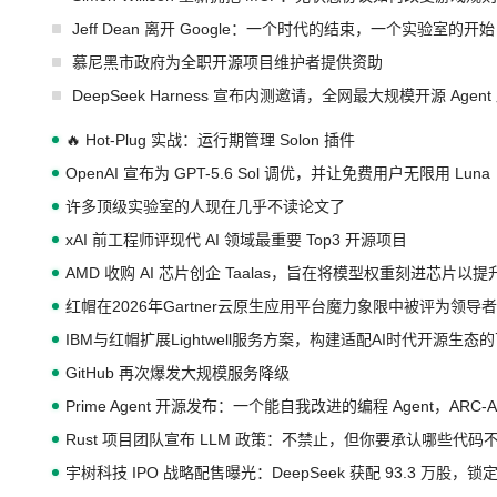
Jeff Dean 离开 Google：一个时代的结束，一个实验室的开始
慕尼黑市政府为全职开源项目维护者提供资助
DeepSeek Harness 宣布内测邀请，全网最大规模开源 Age
🔥 Hot-Plug 实战：运行期管理 Solon 插件
OpenAI 宣布为 GPT-5.6 Sol 调优，并让免费用户无限用 Luna
许多顶级实验室的人现在几乎不读论文了
xAI 前工程师评现代 AI 领域最重要 Top3 开源项目
AMD 收购 AI 芯片创企 Taalas，旨在将模型权重刻进芯片以
红帽在2026年Gartner云原生应用平台魔力象限中被评为领导者
IBM与红帽扩展Lightwell服务方案，构建适配AI时代开源生
GitHub 再次爆发大规模服务降级
Prime Agent 开源发布：一个能自我改进的编程 Agent，ARC-
Rust 项目团队宣布 LLM 政策：不禁止，但你要承认哪些代码
宇树科技 IPO 战略配售曝光：DeepSeek 获配 93.3 万股，锁定