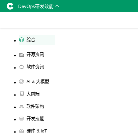
DevOps研发效能
综合
开源资讯
软件资讯
AI & 大模型
大前端
软件架构
开发技能
硬件 & IoT