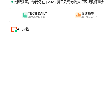
潮起潮落，你我仍在 | 2026 腾讯云粤港澳大湾区架构师峰会
TECH DAILY
阅读榜单
每日内容报纸化
每周热文看这里
AI 造物