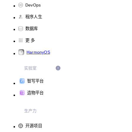
DevOps
程序人生
数据库
更 多
HarmonyOS
实验室
智写平台
造物平台
生产力
开源项目