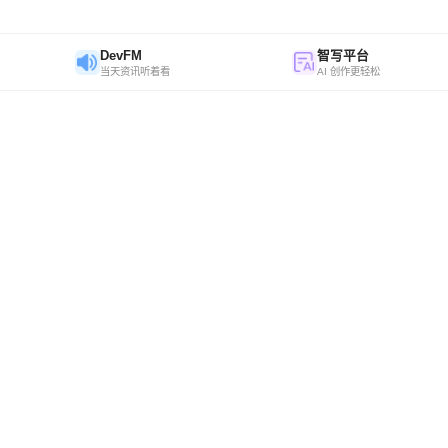
DevFM
智写平台
当天资讯听着看
AI 创作更轻松