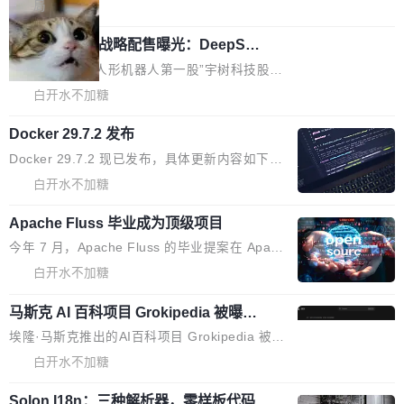
5% RHAE Best@1，超过了 ARC 报告的人类专
覆盖 rust-lang/rust 单一仓库的代码贡献。这不
局
家基线 95.4%。 不是又一个 coding agent 包装
是项目级别的官方立场，目前由五个团队采纳，
宇树科技 IPO 战略配售曝光：DeepSe
器 Prime Agent 的架构和市面上大多数 coding
但它可能是主流开源项目中关于 AI 辅助贡献最
ek 获配 93.3 万股，锁定 36 个月
agent 有本质区别。大多数 agent harness 的设
细致的一份规则。 政策的核心只有一句话：LLM
8月6日晚间，“人形机器人第一股”宇树科技股份
计是基于早期模型的能力—...
可以用来分析、提炼、审阅、建议，但不能用来
有限公司披露IPO发行价格及战略配售结果，杭
白开水不加糖
创作。 具体来说，LLM 生成的代码可以提交，
州深度求索人工智能基础技术研究有限公司（De
但必须满足五个条件：预先安排、非关键、高质
Docker 29.7.2 发布
epSeek）获配93.3399万股，按150.8元/股发行
量、充分测试、充分审查，并且必须披露。LLM
价格计算，认购金额约1.41亿元，股份锁定期为
Docker 29.7.2 现已发布，具体更新内容如下：
不得生成涉及安全性的关键变更，除非作者本身
36个月。 公告显示，本次宇树科技战略配售对
Bug fixes and enhancements 修复多次传递同
白开水不加糖
就是领域专家。即使如此，政策也"强烈不建
象主要包括长期投资机构、与公司业务具有战略
一环境变量时，docker service create和docker
议"这么做。 对于不披露的情况，审核者可以直
合作关系或长期合作愿景的大型企业、科创板保
Apache Fluss 毕业成为顶级项目
service update会发生 panic 的问题。docker/cl
接关闭 PR，无需解释。 政策作者 Jynn Ne...
荐人跟投子公司，以及公司高级管理人员和核心
i#7145 修复了 Docker Engine 29.7.0 中引入的
今年 7 月，Apache Fluss 的毕业提案在 Apach
员工参与设立的专项资产管理计划。其中，Dee
一个回归问题，该问题导致拉取镜像时会拒绝包
e 孵化器项目管理委员会（IPMC）投票中获得
白开水不加糖
pSeek作为与宇树科技具备战略合作关系的企
含绝对 hardlink 目标的镜像（此类镜像由某些镜
全票通过，随后获 Apache 软件基金会董事会批
业，获配股份数量占本次发行数量的2.31%。 除
像构建工具生成）。moby/moby#53305 修复了
马斯克 AI 百科项目 Grokipedia 被曝数
准。今天，Apache 软件基金会正式宣布 Apach
DeepSeek外，腾讯旗下上海启善投资有限公司
月未更新
Docker Engine 29.7.0 中引入的一个回归问
e Fluss 孵化毕业，成为 Apache 顶级项目（TL
埃隆·马斯克推出的AI百科项目 Grokipedia 被曝
获配9...
题，该问题可能导致在旧版 Linux 内核...
P）！这一里程碑不仅标志着 Fluss 迈入新的发
长期停止内容更新，未能实现其作为“AI版维基百
白开水不加糖
展阶段，也将进一步推动流式存储、实时湖仓与
科”替代品的目标。 据 Lawfare 最新调查，自今
AI 数据基础加速融合，为实时数据基础设施的发
Solon I18n：三种解析器，零样板代码
年4月以来，Grokipedia 页面更新功能基本停