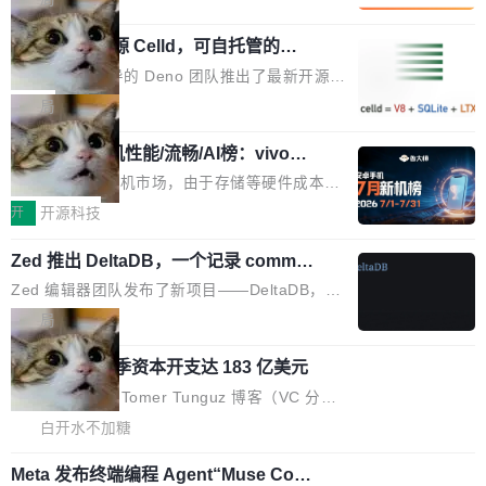
现实 过去两年，CIO们的焦虑清单上多了两项：
设置，如果用布尔值 + 可空字段来表示——bool
个"AI 知识库 + 聊天机器人"——每个大厂都在
一是如何让大模型和智能体应用安全地从PoC走
ean 表示是否可切换，nullable 的默认模式、浅
Deno 团队开源 Celld，可自托管的分
做，没什么新鲜的。 但 Kenton Varda 在 Twitte
向生产，二是如何让测试团队跟得上AI应用...
布式 Durable Objects
色方案、深色方案——会产生大量无意义的组
r 上把事情说清楚了： 今天我们发布了 Cloudfla
Ryan Dahl 领导的 Deno 团队推出了最新开源项
合。方案缺了、配置冲突了、全 null 了。要知道
re OS，一个带连接器的聊天机器人，跟其他所
目 Celld，一个能在自己机器上运行 Cloudflare
局
哪些组合有效，作者说，你得靠"文档、校验、或
有科技公司做的一样。只不过，实际上它不一
Workers 和 Durable Objects 的守护进程。 设
者部落知识"。 换个写法。Rust 的 enum，两个
样。这是 Sandstorm.io 的重制版，我十年前的
鲁大师7月新机性能/流畅/AI榜：vivo夺
计思路很直接：每个对象是一个独立的 SQLite
变体：Switchable...
性能、流畅双第一，三星Galaxy Z系列
那个创业公司。不同的是，这次它构建在 Cloudf
数据库，按名称寻址，复制到你自己的 S3 兼容
2026年7月的手机市场，由于存储等硬件成本暴
新折叠缺席
lare Workers 上——我花了九年时间搭建的平台
存储库里。节点之间只通过这个存储库协调——
增，手机厂商的日子也不好过啊，新机速度明显
开
开源科技
——并且深度集成了 AI。这基本上是我十年秘密
没有控制平面，没有共识协议。每个对象自带一
放缓，因此硝烟味淡了许多。新机参数规格除开
计划的顶峰。 十年前，Ken...
个小型数据库，应用天然按分片构建，单个数据
Zed 推出 DeltaDB，一个记录 commit
高价的三星折叠（三星Galaxy Z Fold8 Ultra / Z
之间所有操作的版本控制系统
库的竞争和爆炸半径问题在设计层面就被消除
Fold8 / Z Flip8）外，其余要么是中低端机器，
Zed 编辑器团队发布了新项目——DeltaDB，一
了。 闲置的 cell 会休眠到几乎不占资源。当 cel
例如iQOO Z11i、REDMI Note 17、REDMI No
个在 git commit 之间记录每一次编辑操作的版
局
l 迁移或唤醒时，新宿主从 S3 恢复 SQLite 数据
te 17 Pro、OPPO K15，要么是vivo X300 E这
本控制系统。目前处于 Early Access 阶段。 De
库继续执行。存储库是持久化的唯一真相...
样的次旗舰。 Galaxy Z Fold8 Ultra / Z Fold8 /
SpaceXAI 单季资本开支达 183 亿美元
ltaDB 的核心思路直接写在 landing page 最显
Z Flip8三款折叠屏新机均在7月22日发布，且全
眼的位置：「Software is made between com
根据风险投资人Tomer Tunguz 博客（VC 分
部搭载骁龙8 Elite Gen5 for Galaxy，它们本该
mits」——软件是在 commit 之间写出来的。git
析）披露的最新分析与第二季度业绩报告，Spac
白开水不加糖
是7月性...
只记录了你提交的最终状态，但真正的工作过程
eXAI在上个季度的总资本支出飙升至183.7亿美
——打字、删改、试错、agent 对话——都在 co
Meta 发布终端编程 Agent“Muse Cod
元。其中，绝大部分资金被直接用于 AI 领域，