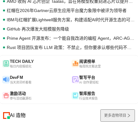
AMD 收购 AI 芯片创企 Taalas，旨在将模型权重刻进芯片以提升推理性能
红帽在2026年Gartner云原生应用平台魔力象限中被评为领导者
IBM与红帽扩展Lightwell服务方案，构建适配AI时代开源生态的可信基础设施
GitHub 再次爆发大规模服务降级
Prime Agent 开源发布：一个能自我改进的编程 Agent，ARC-AGI 3 超越人类专家基线
Rust 项目团队宣布 LLM 政策：不禁止，但你要承认哪些代码不是你写的
TECH DAILY
阅读榜单
每日内容报纸化
每周热文看这里
DevFM
智写平台
当天资讯听着看
AI 创作更轻松
激励活动
智库报告
参与活动赢源石
行业技术报告
AI 造物
更多造物项目