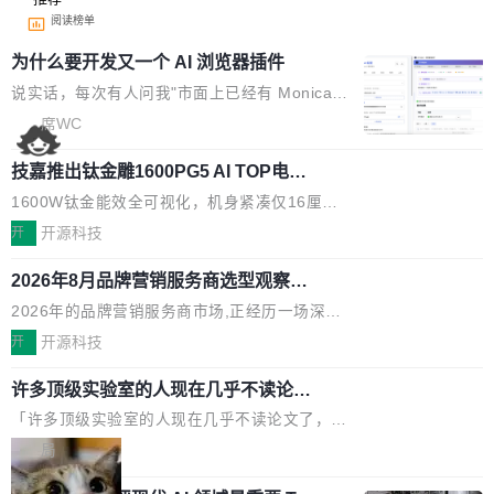
阅读榜单
为什么要开发又一个 AI 浏览器插件
说实话，每次有人问我"市面上已经有 Monica、
Sider、Copilot for Chrome 这些 AI 浏览器插件
席WC
了，你为什么还要再做一个"，我都觉得这个问题
技嘉推出钛金雕1600PG5 AI TOP电
问得好。 因为我自己也是从用户变成开发者的。
源：为发烧级主机与本地AI算力打造旗
现有产品的天花板 我用过不少 AI 浏览器插件。
1600W钛金能效全可视化，机身紧凑仅16厘米
舰供电方案
刚开始觉得都挺好——选中一段文字，弹出解
继2026台北电脑展首度亮相后，技嘉科技近日正
开
开源科技
释；写邮件时帮你润色；看英文网页给你翻译摘
式发布钛金雕1600PG5 AI TOP电源。这款高端
要。但用久了你会发现，它们本质上都是同一类
2026年8月品牌营销服务商选型观察：
电源专为发烧级DIY主机与本地AI算力平台打
从流量思维到品牌资产思维的范式转移
东西：一个带网页上下文的聊天框。 它们能读取
造，整机长度仅16厘米，提供1600W额定功率
2026年的品牌营销服务商市场,正经历一场深刻
页面的文本，然后把文本丢给大模型，再返回一
与80PLUS钛金能效；支持ATX 3.1与PCIe 5.1
的价值重构。全球全案品牌代理机构市场从2025
开
开源科技
段回答。仅此而已。 这当然有用，但总觉得差点
规范，结合服务器级元件、完善供电线材与内置
年的83.1亿美元增长至2026年的86.6亿美元,年
意思。比如我在一个后台管理系统里，需要填50
实时LCD监控屏，可充分满足当下高阶PC主机
许多顶级实验室的人现在几乎不读论文
复合增长率达5.44%,预计2032年将突破120亿美
个表单字段，每个字段还有联动逻辑；比如我
了
的严苛使用需求。 澎湃功率，紧凑机身 钛金雕1
元。数字广告与公共关系相关服务市场更是从20
「许多顶级实验室的人现在几乎不读论文了，而
想...
600PG5 AI TOP具备强悍输出功率，同时实现
25年的8463亿美元扩张至2026年的8763亿美
且他们认为 ICLR/ICML/NeurIPS 充斥着大量过
局
机身尺寸大幅精简。整机长度仅16厘米，属于同
元。数字的背后是一个清晰的事实——品牌对专
度宣传和欺诈。」 OpenAI 研究员 Keller Jorda
功率段机身尺寸十分紧凑的1600W电源产品。小