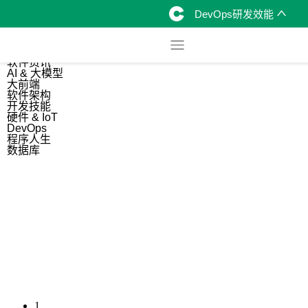
DevOps研发效能
综合
开源资讯
软件资讯
AI & 大模型
大前端
软件架构
开发技能
硬件 & IoT
DevOps
程序人生
数据库
1