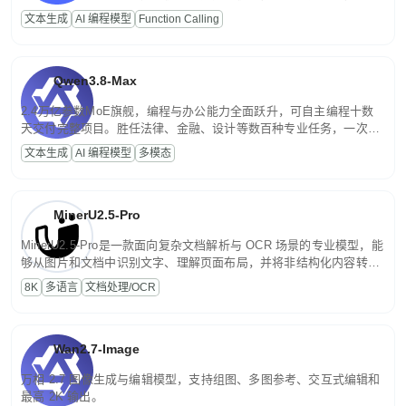
高并发、轻量化任务，适合日常对话、内容创作、基础 RAG、批量
文本生成
AI 编程模型
Function Calling
文案处理等普惠刚需场景。
Qwen3.8-Max
2.4万亿参数MoE旗舰，编程与办公能力全面跃升，可自主编程十数
天交付完整项目。胜任法律、金融、设计等数百种专业任务，一次对
话端到端交付生产级成果。原生视觉理解贯穿规划、执行与验证全流
文本生成
AI 编程模型
多模态
程，支持超长文档与长视频的深度语义解析。长程任务中自主规划与
闭环迭代，持续进化。
MinerU2.5-Pro
MinerU2.5-Pro是一款面向复杂文档解析与 OCR 场景的专业模型，能
够从图片和文档中识别文字、理解页面布局，并将非结构化内容转换
为便于存储、检索和二次处理的结构化结果。
8K
多语言
文档处理/OCR
Wan2.7-Image
万相 2.7 图像生成与编辑模型，支持组图、多图参考、交互式编辑和
最高 2K 输出。