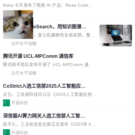
e” 和 Muse Spark 1.2 模型
mmit 之间的空隙里丢失了。 DeltaDB 要做的就
金额高达158.3亿美元，这一单项投入已经逼近
Meta 今天发布了两款 AI 产品：Muse Code，
是把这段空隙补上。 回退到任何一次编辑：Delt
微软同期总资本开支的四成。 与亚马逊、Alpha
一个在终端里运行的编程 agent；Muse Spark
局
aDB 捕获 commit 之间的每一次操作，...
bet、微软以及 Meta 等传统科技巨头相比，Spa
1.2，驱动这个 agent 的新模型。一句话概括：
ceXAI的资金消耗速度尤为引人瞩目。然而，支
美团开源 LoHoSearch，用知识图谱校
你可以用 curl -fsSL https://dev.meta.ai/install.
准 AI 能力认知
撑庞大支出的资金来源却呈现出截然不同的面
sh | bash 安装一个能在大项目里自动规划、写
机器出题的前提，是让机器拥有全局视野。整个
貌。数据显示，微软和 Meta 主要依托充沛的经
代码、验证结果的 AI 终端工具。 据介绍，Muse
构建流程可以分为四个环节：建图 → 控制难度
白开水不加糖
营现金流来覆盖资本开支，其资本支出覆盖率分
Code 是 Meta 的编程 agent 产品。它和市场上
→ 质量把关 → 数据概览。
别达到155% 和106%;而SpaceXAI的经营现金
腾讯开源 UCL-MPComm 通信库
已有的终端编程 agent 在设计理念上有几个明显
流仅能覆盖资本开支的12...
的差异点。 异步后台 agent：Muse Code 有一
腾讯网平团队宣布开源了 UCL-MPComm 通信
个主 agent 循环，外加一组后台 agent。这些后
库，并将作为transport接入Mooncake TENT。
白开水不加糖
台 agent...
该通信库针对AI Memory池化场景的数据传输需
CoStrict入选工信部2025人工智能应用
求进行了深度优化，能够实现数据中心内大规模
典型案例
计算节点间多种内存类型的高性能通信。 UCL-
近日，工信部科技司公示《2025人工智能应用典
MPComm将作为一种传输引擎接入Mooncake T
型案例入选名单》，深信服“面向企业研发场景的
开
开源科技
ENT，实现零拷贝传输性能提升30%、非零拷贝
开源 AI 编程平台 CoStrict 应用”凭借卓越的技术
传输性能最高提升5倍。UCL-MPComm底层基
深信服AI算力网关入选工信部人工智能
创新与落地成效成功入选。 全链路私有化部署，
应用典型案例！
于自研UCL-Engine通信引擎，后续腾讯网平将
助力企业AI研发安全落地 当前，越来越多企业已
前不久，工业和信息化部正式发布《2025年人工
持续开源更多基于UCL-Engine的高性能通信组
经开始引入 AI Coding 工具，通过调用公有云模
智能应用典型案例名单》，集中展示人工智能在
开
开源科技