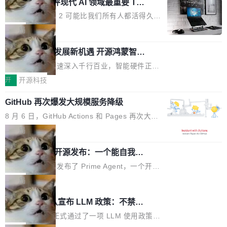
业化营销服务的需求从未如此迫切。 但市场扩容
xAI 前工程师评现代 AI 领域最重要 Top
n 这条推文引发了广泛讨论。他不是在说风凉
巧机身有效提升市面主流标准A...
3 开源项目
的同时,服务商的竞争逻辑正在改变。2026年Top
话，他是说出了一个圈内人尽皆知但很少公开捅
Flash Attention 2 可能比我们所有人都活得久。
Agency年度合辑的观察指出,“产品”这个离消费
破的事实。 Jordan 随后补充了一句软化声明：
这句话不是来自某个技术博客，而是出自 Hieu
局
者最近的载体,在整个品牌营销层面的权重显著变
「我不认为这些会议上大部分论文都在过度宣传
Pham 的一条推文。Hieu Pham 是谁？他是 xAI
高了。全域营销服务商的竞争正在从规模转向深
或造假。问题是，作为读者，如果你筛选出那些
共商智能硬件发展新机遇 开源鸿蒙智能
的早期工程师之一，在 Grok 训练基础设施团队
度,案例厚度、全域覆盖、多线协同...
硬件开发者日杭州站即将举行
看起来最令人兴奋的论文，那它们大部分都是过
工作过。近日他在 X 上发了一条帖子，列出了他
随着万物智联加速深入千行百业，智能硬件正从
度宣传的。」 这才是真正的痛点。不是所有论文
认为现代 AI 领域最重要的三个开源项目。 第一
单点设备迈向智能化、网联化、协同化发展。作
开
开源科技
都有问题，是最吸引眼球的那批论文最有问题。
个名字毫无悬念：Flash Attention 2。 Hieu 的
为面向全场景、跨终端的分布式操作系统，开源
他引用的帖子来自 Mathew Shen，一位 ICLR 2
理由很具体。FA 系列不需要解释，但 FA2 是他
GitHub 再次爆发大规模服务降级
鸿蒙通过统一技术底座和分布式能力，为不同类
026 的读者：「看了篇 ...
认为最重要的一个——复杂度恰到好处，刚好能
型智能设备的开发、连接与互联提供关键支撑，
8 月 6 日，GitHub Actions 和 Pages 再次大规
驱动你去学 CuTe，但还没被那些"邪恶的" Hopp
也为产业链企业探索产品创新与商业增长打开新
模服务降级，Actions 完全不可用超过 5 小时，
局
er++ 优化所淹没，足够容易修改和适配。 更关
的空间。 8月14日，开源鸿蒙智能硬件开发者日
webhook 停发，连自托管 runner 也因调度层故
键的是 FA2 的持久性...
（OHDD：OpenHarmony Hardware Develope
Prime Agent 开源发布：一个能自我改
障无法工作。Pages、Copilot code review、C
进的编程 Agent，ARC-AGI 3 超越人类
r Day）将在杭州启航。活动面向智能硬件产业
opilot coding agent 全部受影响。从检测到完全
Prime Intellect 发布了 Prime Agent，一个开源
专家基线
链企业和开发者，邀请行业专家与资深技术顾
恢复，大约 12 小时。 这是 2026 年 8 月的第六
的编程 Agent Harness，核心设计围绕两个抽
局
问，围绕开源鸿蒙技术能力、设备适配、芯片适
起事故，其中四起与 AI/Copilot 服务相关。 Git
象：Recursive Language Model（RLM）和 C
配、功耗与稳定性调优、兼容性测评及统一互联
Rust 项目团队宣布 LLM 政策：不禁
Hub 员工 kdaigle 在 HN 讨论中贴出了一组数
ontinual Harness。在 ARC-AGI 3 基准测试
等内容展开系统讲解和实战交流，帮助企业进一
止，但你要承认哪些代码不是你写的
据：2025 年全年 10 亿次 commit。现在，每周
上，Prime Agent + Opus 5 的组合达到了 95.
Rust 语言项目正式通过了一项 LLM 使用政策，
步了解开源鸿蒙在智能...
2.75 亿次，全年预计 140 亿次。GitHub...