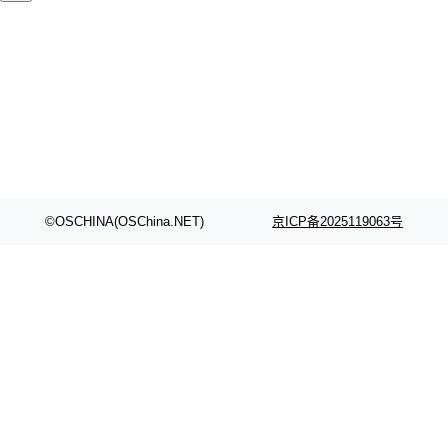
代码检索手段（如关键词匹配、目录遍历）仅能
在语法层面完成文本定位，难以触及代码的语义
内涵与结构关联，导致开发者使用代码智能体在
理解大规模代码仓时面临显著"代码仓理解"瓶
颈。 代码仓深度理解服务（以下简称" CodeBas
e深度理解服务"）是华为云码道（CodeA...
©OSCHINA(OSChina.NET)
京ICP备2025119063号