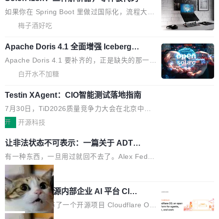
展开启新的篇章。
滞，过去三个月内没有任何条目完成更新，用户
如果你在 Spring Boot 里做过国际化，流程大概
提交的编辑请求也长期处于待处理状态。 Groki
是这样的：配 MessageSource 的 Bean、写 R
梅子酒好吃
pedia 于去年底上线，定位为由人工智能生成内
eloadableResourceBundleMessageSource、
容的百科平台，被马斯克视为传统众包百科网站
Apache Doris 4.1 全面增强 Iceberg：
声明 LocaleResolver、注册 LocaleChangeInt
支持 UPDATE、MERGE INTO 与 Iceb
维基百科的替代方案。Lawfare 调查发现，无论
erceptor…五六步之后才能看到第一行翻译文
Apache Doris 4.1 要补齐的，正是缺失的那一
erg V3
热门页面还是低关注度页面，均未出现近期更
本。 Solon 换了个方式。整个 i18n 模块围绕三
半。在已有查询能力的基础上，Doris 进一步支
白开水不加糖
新，相关问题并非局限于特定领域，而是在不同
个解析器、一个注解、一个工具类展开——没有
持了 UPDATE、DELETE、MERGE INTO 等数
主题和访问量页面中普遍存在。 调查人员最初认
XML、没有拦截器注册、没有样板配置。 资源
Testin XAgent：CIO智能测试落地指南
据修改操作、完整的表结构管理与分区演进，以
为，Grokipedia可能只是限...
文件的约定 把文件放到 resources/i18n/ 下： r
及 rewrite_data_files、expire_snapshots 等日
7月30日，TiD2026质量竞争力大会在北京中关
esources/i18n/messages.properties ...
常维护操作，并完整支持 Iceberg V3 格式。
村国家自主创新示范区会议中心开幕。本届大会
开
开源科技
由中关村智联软件服务业质量创新联盟主办，以
让非法状态不可表示：一篇关于 ADT
“智构可信·质创未来——AI原生时代的质量新范
的帖子在 Reddit 火了
式”为主题，直面AI从实验室走向规模化产业落地
有一种东西，一旦用过就回不去了。Alex Fedos
的核心质量命题。会上，《2026智能研发生产力
eev 管它叫"软件设计的基石"。 他说的东西不新
局
工具选型手册》发布，Testin云测的Testin XAge
鲜——代数数据类型（ADT），尤其是和类型
Cloudflare 开源内部企业 AI 平台 Clou
nt智能测试系统入选AI测试领域代表产品。对CI
（sum type）。但他说清楚了一件事：这不是类
dflare OS
O而言，这提示了一个转变：AI测试正在从效率
型系统的学术体操，是日常编码的思维方式。 文
Cloudflare 发布了一个开源项目 Cloudflare O
工具升级为企业的质量基础设施。 CIO面对的新
章从一个简单的例子切入。一个网站的深色主题
S。如果你只看官方博客，你会觉得这是又一
局