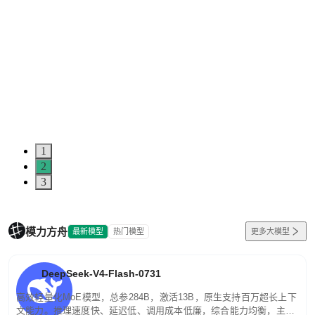
1
2
3
模力方舟
最新模型
热门模型
更多大模型
DeepSeek-V4-Flash-0731
高效轻量化MoE模型，总参284B，激活13B，原生支持百万超长上下
文能力。推理速度快、延迟低、调用成本低廉，综合能力均衡，主打