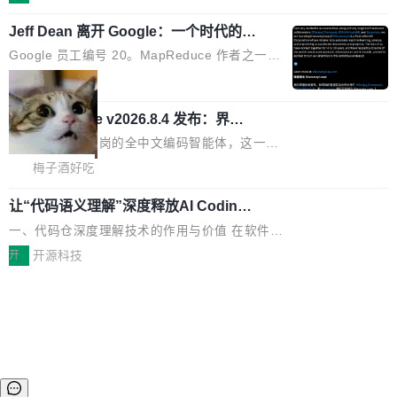
件。 腾讯网平团队在UCL-MPComm中实现了一
型或企业内部部署模型提升研发效率。但随着 AI
各领域的应用成果，覆盖技术底座、行业赋能、
个独立于业务线程的全局通信引擎（Engine），
Coding 从个人辅助工具逐步走向团队级、组织
Jeff Dean 离开 Google：一个时代的结
产品应用、支撑保障、专题等五大方向。深信服
并实...
束，一个实验室的开始
级应用，企业在规模化落地过程中，对安全性、
AI算力网关（AI创新平台）成功入选！ 随着各行
Google 员工编号 20。MapReduce 作者之一。
可控性和代码质量提出了更高要求。 首先是数据
各业的Agent走向规模化建设，算力构成形态逐
Bigtable 作者之一。TensorFlow 的作者之一。
局
安全与合规要求。对于大多数普通研发场景，公
渐丰富，用户关注的重点也在发生变化：不只是
Gemini 的架构师。Google 首席科学家。 Jeff D
有云模型能够满足快速试用和效率提升的需求。
让AI用起来，还要进一步看清混合算力时代下，
🔥 SolonCode v2026.8.4 发布：界面
ean 在 Google 工作了 27 年后，宣布离职。 他
但对于金融、能源、医疗等对数据安全要求较...
字体可调、22 种语言、记忆搜索增强
Token花在哪里、算力是否被充分利用，以及持
不是一个人走。一同离开的还有 Sanjay Ghema
打开终端就能上岗的全中文编码智能体，这一轮
续增长的AI成本该如何优化。 深信服AI算力网关
wat（Google 员工编号 23，Jeff Dean 二十多
把「看得清、用母语、记得住」三件事一次补
梅子酒好吃
正是围绕这些实际问题，从Token治理和成本治
年的编程搭档，MapReduce 和 Bigtable 的共同
齐。 SolonCode 是什么 SolonCode 是杭州无
理两个方面，让用户的每一份算力都看得清、管
作者）、Quoc Le（Google 大脑核心成员，Se
让“代码语义理解”深度释放AI Coding
耳科技研发的企业级终端编码智能体——一位全
得住、用得稳、省得下、更安全！ 一、从现在开
价值潜能：华为云码道（CodeArts）
q2Seq 和 DocAI 的共同发明人）以及 Oriol Vin
中文驱动的数字员工，自主理解需求、规划步
一、代码仓深度理解技术的作用与价值 在软件工
始，Token使用一目...
代码仓技术解析
yals（Gemini 联合负责人，AlphaSta...
骤、编写代码。不挑模型、不挑平台，curl 一行
程实践中，代码仓是企业核心知识资产的主要载
开
开源科技
装完即用。 开源地址：Gitee · GitCode · GitHu
体。企业级代码仓库通常包含数十万乃至数百万
b 安装 支持 Java 8+（8~26）、macOS / Linu
个文件，其规模远超单次模型调用可承载的上下
x / Windows / Harmony PC。 # macOS / Linu
文窗口。随着项目规模的持续扩张与代码历史的
x / Harmony PC curl -fsSL https://solon.noea
不断累积，代码仓中的模块关系、接口契约、业
r.org/solon...
务逻辑等关键信息往往分散于数十乃至数百个文
件之中，形成高度复杂的知识关联网络。传统的