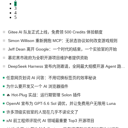
2
3
4
5
Gitee AI 队友正式上线，免费领 500 Credits 体验额度
Simon Willison 重新拥抱 MCP：无状态协议如何改变游戏规则
Jeff Dean 离开 Google：一个时代的结束，一个实验室的开始
慕尼黑市政府为全职开源项目维护者提供资助
DeepSeek Harness 宣布内测邀请，全网最大规模开源 Agent 路演现场诞生
任意网页划词 AI 问答：不用切换标签页的效率秘诀
为什么要开发又一个 AI 浏览器插件
🔥 Hot-Plug 实战：运行期管理 Solon 插件
OpenAI 宣布为 GPT-5.6 Sol 调优，并让免费用户无限用 Luna
许多顶级实验室的人现在几乎不读论文了
xAI 前工程师评现代 AI 领域最重要 Top3 开源项目