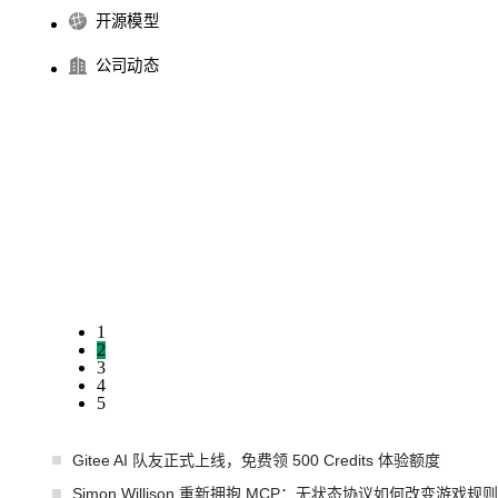
开源模型
公司动态
1
2
3
4
5
Gitee AI 队友正式上线，免费领 500 Credits 体验额度
Simon Willison 重新拥抱 MCP：无状态协议如何改变游戏规则