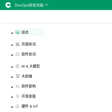
DevOps研发效能
综合
开源资讯
软件资讯
AI & 大模型
大前端
软件架构
开发技能
硬件 & IoT