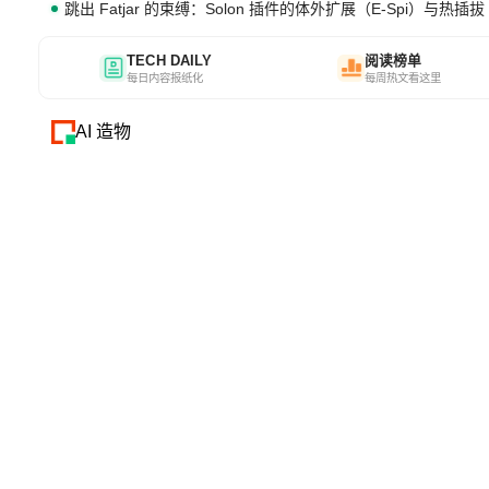
跳出 Fatjar 的束缚：Solon 插件的体外扩展（E-Spi）与热插拔（
TECH DAILY
阅读榜单
每日内容报纸化
每周热文看这里
AI 造物