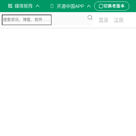
媒体矩阵
开源中国APP
切换老版本
登录
注册