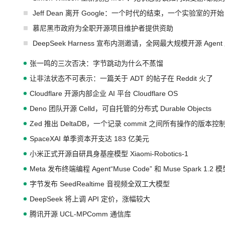
Jeff Dean 离开 Google：一个时代的结束，一个实验室的开始
慕尼黑市政府为全职开源项目维护者提供资助
DeepSeek Harness 宣布内测邀请，全网最大规模开源 Age
张一鸣的三次否决：字节跳动为什么不蒸馏
让非法状态不可表示：一篇关于 ADT 的帖子在 Reddit 火了
Cloudflare 开源内部企业 AI 平台 Cloudflare OS
Deno 团队开源 Celld，可自托管的分布式 Durable Objects
Zed 推出 DeltaDB，一个记录 commit 之间所有操作的版本控
SpaceXAI 单季资本开支达 183 亿美元
小米正式开源自研具身基座模型 Xiaomi-Robotics-1
Meta 发布终端编程 Agent“Muse Code” 和 Muse Spark 1.2 
字节发布 SeedRealtime 音视频全双工大模型
DeepSeek 将上调 API 定价，涨幅较大
腾讯开源 UCL-MPComm 通信库