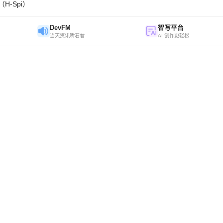
H-Spi）
DevFM
智写平台
当天资讯听着看
AI 创作更轻松