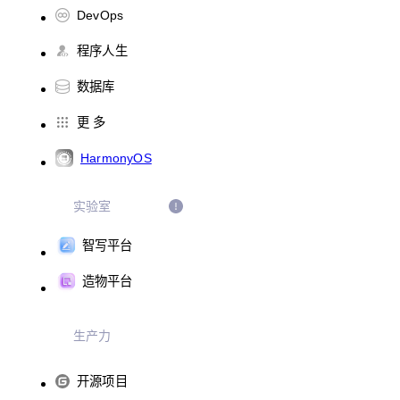
DevOps
程序人生
数据库
更 多
HarmonyOS
实验室
智写平台
造物平台
生产力
开源项目