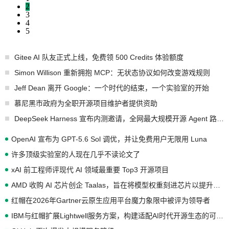
2
3
4
5
Gitee AI 队友正式上线，免费领 500 Credits 体验额度
Simon Willison 重新拥抱 MCP：无状态协议如何改变游戏规则
Jeff Dean 离开 Google：一个时代的结束，一个实验室的开始
慕尼黑市政府为全职开源项目维护者提供资助
DeepSeek Harness 宣布内测邀请，全网最大规模开源 Agent 路演现场诞生
OpenAI 宣布为 GPT-5.6 Sol 调优，并让免费用户无限用 Luna
许多顶级实验室的人现在几乎不读论文了
xAI 前工程师评现代 AI 领域最重要 Top3 开源项目
AMD 收购 AI 芯片创企 Taalas，旨在将模型权重刻进芯片以提升推理性能
红帽在2026年Gartner云原生应用平台魔力象限中被评为领导者
IBM与红帽扩展Lightwell服务方案，构建适配AI时代开源生态的可信基础设施