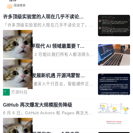
阅读榜单
许多顶级实验室的人现在几乎不读论文
了
「许多顶级实验室的人现在几乎不读论文了，而
且他们认为 ICLR/ICML/NeurIPS 充斥着大量过
局
度宣传和欺诈。」 OpenAI 研究员 Keller Jorda
xAI 前工程师评现代 AI 领域最重要 Top
n 这条推文引发了广泛讨论。他不是在说风凉
3 开源项目
话，他是说出了一个圈内人尽皆知但很少公开捅
Flash Attention 2 可能比我们所有人都活得久。
破的事实。 Jordan 随后补充了一句软化声明：
这句话不是来自某个技术博客，而是出自 Hieu
局
「我不认为这些会议上大部分论文都在过度宣传
Pham 的一条推文。Hieu Pham 是谁？他是 xAI
或造假。问题是，作为读者，如果你筛选出那些
共商智能硬件发展新机遇 开源鸿蒙智能
的早期工程师之一，在 Grok 训练基础设施团队
硬件开发者日杭州站即将举行
看起来最令人兴奋的论文，那它们大部分都是过
工作过。近日他在 X 上发了一条帖子，列出了他
随着万物智联加速深入千行百业，智能硬件正从
度宣传的。」 这才是真正的痛点。不是所有论文
认为现代 AI 领域最重要的三个开源项目。 第一
单点设备迈向智能化、网联化、协同化发展。作
开
开源科技
都有问题，是最吸引眼球的那批论文最有问题。
个名字毫无悬念：Flash Attention 2。 Hieu 的
为面向全场景、跨终端的分布式操作系统，开源
他引用的帖子来自 Mathew Shen，一位 ICLR 2
理由很具体。FA 系列不需要解释，但 FA2 是他
GitHub 再次爆发大规模服务降级
鸿蒙通过统一技术底座和分布式能力，为不同类
026 的读者：「看了篇 ...
认为最重要的一个——复杂度恰到好处，刚好能
型智能设备的开发、连接与互联提供关键支撑，
8 月 6 日，GitHub Actions 和 Pages 再次大规
驱动你去学 CuTe，但还没被那些"邪恶的" Hopp
也为产业链企业探索产品创新与商业增长打开新
模服务降级，Actions 完全不可用超过 5 小时，
局
er++ 优化所淹没，足够容易修改和适配。 更关
的空间。 8月14日，开源鸿蒙智能硬件开发者日
webhook 停发，连自托管 runner 也因调度层故
键的是 FA2 的持久性...