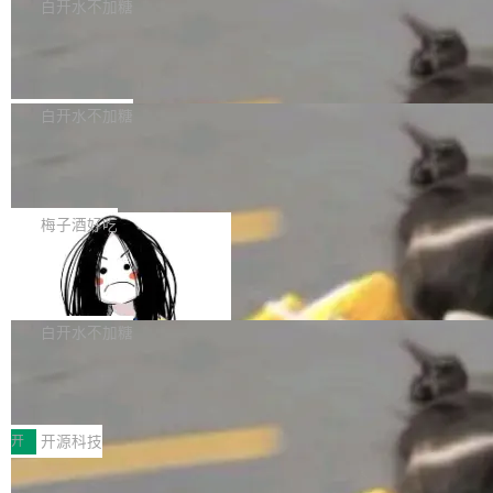
一个回归问题，该问题导致拉取镜像时会拒绝包
e 孵化器项目管理委员会（IPMC）投票中获得
白开水不加糖
pSeek作为与宇树科技具备战略合作关系的企
含绝对 hardlink 目标的镜像（此类镜像由某些镜
全票通过，随后获 Apache 软件基金会董事会批
业，获配股份数量占本次发行数量的2.31%。 除
马斯克 AI 百科项目 Grokipedia 被曝数
像构建工具生成）。moby/moby#53305 修复了
准。今天，Apache 软件基金会正式宣布 Apach
DeepSeek外，腾讯旗下上海启善投资有限公司
月未更新
Docker Engine 29.7.0 中引入的一个回归问
e Fluss 孵化毕业，成为 Apache 顶级项目（TL
埃隆·马斯克推出的AI百科项目 Grokipedia 被曝
获配9...
题，该问题可能导致在旧版 Linux 内核...
P）！这一里程碑不仅标志着 Fluss 迈入新的发
长期停止内容更新，未能实现其作为“AI版维基百
白开水不加糖
展阶段，也将进一步推动流式存储、实时湖仓与
科”替代品的目标。 据 Lawfare 最新调查，自今
AI 数据基础加速融合，为实时数据基础设施的发
Solon I18n：三种解析器，零样板代码
年4月以来，Grokipedia 页面更新功能基本停
展开启新的篇章。
滞，过去三个月内没有任何条目完成更新，用户
如果你在 Spring Boot 里做过国际化，流程大概
提交的编辑请求也长期处于待处理状态。 Groki
是这样的：配 MessageSource 的 Bean、写 R
梅子酒好吃
pedia 于去年底上线，定位为由人工智能生成内
eloadableResourceBundleMessageSource、
容的百科平台，被马斯克视为传统众包百科网站
Apache Doris 4.1 全面增强 Iceberg：
声明 LocaleResolver、注册 LocaleChangeInt
支持 UPDATE、MERGE INTO 与 Iceb
维基百科的替代方案。Lawfare 调查发现，无论
erceptor…五六步之后才能看到第一行翻译文
Apache Doris 4.1 要补齐的，正是缺失的那一
erg V3
热门页面还是低关注度页面，均未出现近期更
本。 Solon 换了个方式。整个 i18n 模块围绕三
半。在已有查询能力的基础上，Doris 进一步支
白开水不加糖
新，相关问题并非局限于特定领域，而是在不同
个解析器、一个注解、一个工具类展开——没有
持了 UPDATE、DELETE、MERGE INTO 等数
主题和访问量页面中普遍存在。 调查人员最初认
XML、没有拦截器注册、没有样板配置。 资源
Testin XAgent：CIO智能测试落地指南
据修改操作、完整的表结构管理与分区演进，以
为，Grokipedia可能只是限...
文件的约定 把文件放到 resources/i18n/ 下： r
及 rewrite_data_files、expire_snapshots 等日
7月30日，TiD2026质量竞争力大会在北京中关
esources/i18n/messages.properties ...
常维护操作，并完整支持 Iceberg V3 格式。
村国家自主创新示范区会议中心开幕。本届大会
开
开源科技
由中关村智联软件服务业质量创新联盟主办，以
让非法状态不可表示：一篇关于 ADT
“智构可信·质创未来——AI原生时代的质量新范