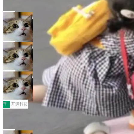
的帖子在 Reddit 火了
式”为主题，直面AI从实验室走向规模化产业落地
有一种东西，一旦用过就回不去了。Alex Fedos
的核心质量命题。会上，《2026智能研发生产力
eev 管它叫"软件设计的基石"。 他说的东西不新
局
工具选型手册》发布，Testin云测的Testin XAge
鲜——代数数据类型（ADT），尤其是和类型
nt智能测试系统入选AI测试领域代表产品。对CI
Cloudflare 开源内部企业 AI 平台 Clou
（sum type）。但他说清楚了一件事：这不是类
dflare OS
O而言，这提示了一个转变：AI测试正在从效率
型系统的学术体操，是日常编码的思维方式。 文
Cloudflare 发布了一个开源项目 Cloudflare O
工具升级为企业的质量基础设施。 CIO面对的新
章从一个简单的例子切入。一个网站的深色主题
S。如果你只看官方博客，你会觉得这是又一
局
现实 过去两年，CIO们的焦虑清单上多了两项：
设置，如果用布尔值 + 可空字段来表示——bool
个"AI 知识库 + 聊天机器人"——每个大厂都在
一是如何让大模型和智能体应用安全地从PoC走
ean 表示是否可切换，nullable 的默认模式、浅
Deno 团队开源 Celld，可自托管的分
做，没什么新鲜的。 但 Kenton Varda 在 Twitte
向生产，二是如何让测试团队跟得上AI应用...
布式 Durable Objects
色方案、深色方案——会产生大量无意义的组
r 上把事情说清楚了： 今天我们发布了 Cloudfla
Ryan Dahl 领导的 Deno 团队推出了最新开源项
合。方案缺了、配置冲突了、全 null 了。要知道
re OS，一个带连接器的聊天机器人，跟其他所
目 Celld，一个能在自己机器上运行 Cloudflare
局
哪些组合有效，作者说，你得靠"文档、校验、或
有科技公司做的一样。只不过，实际上它不一
Workers 和 Durable Objects 的守护进程。 设
者部落知识"。 换个写法。Rust 的 enum，两个
鲁大师7月新机性能/流畅/AI榜：vivo夺
样。这是 Sandstorm.io 的重制版，我十年前的
计思路很直接：每个对象是一个独立的 SQLite
变体：Switchable...
性能、流畅双第一，三星Galaxy Z系列
那个创业公司。不同的是，这次它构建在 Cloudf
数据库，按名称寻址，复制到你自己的 S3 兼容
2026年7月的手机市场，由于存储等硬件成本暴
新折叠缺席
lare Workers 上——我花了九年时间搭建的平台
存储库里。节点之间只通过这个存储库协调——
增，手机厂商的日子也不好过啊，新机速度明显
开
开源科技
——并且深度集成了 AI。这基本上是我十年秘密
没有控制平面，没有共识协议。每个对象自带一
放缓，因此硝烟味淡了许多。新机参数规格除开
计划的顶峰。 十年前，Ken...
Zed 推出 DeltaDB，一个记录 commit
个小型数据库，应用天然按分片构建，单个数据
高价的三星折叠（三星Galaxy Z Fold8 Ultra / Z
之间所有操作的版本控制系统
库的竞争和爆炸半径问题在设计层面就被消除
Fold8 / Z Flip8）外，其余要么是中低端机器，
Zed 编辑器团队发布了新项目——DeltaDB，一
了。 闲置的 cell 会休眠到几乎不占资源。当 cel
例如iQOO Z11i、REDMI Note 17、REDMI No
个在 git commit 之间记录每一次编辑操作的版
局