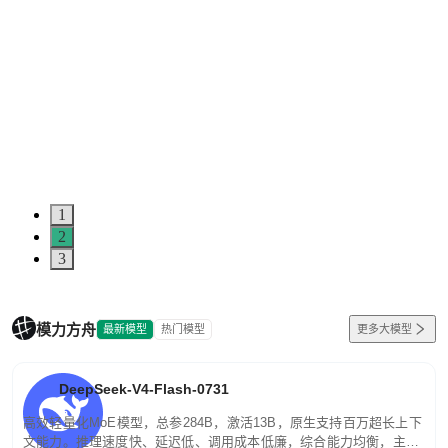
1
2
3
模力方舟
最新模型
热门模型
更多大模型
DeepSeek-V4-Flash-0731
高效轻量化MoE模型，总参284B，激活13B，原生支持百万超长上下
文能力。推理速度快、延迟低、调用成本低廉，综合能力均衡，主打