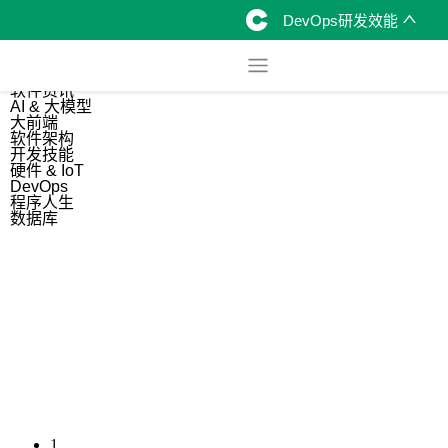
DevOps研发效能
综合
开源资讯
软件资讯
AI & 大模型
大前端
软件架构
开发技能
硬件 & IoT
DevOps
程序人生
数据库
1