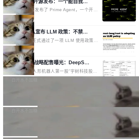
（OHDD：OpenHarmony Hardware Develope
Prime Agent 开源发布：一个能自我改
障无法工作。Pages、Copilot code review、C
进的编程 Agent，ARC-AGI 3 超越人类
r Day）将在杭州启航。活动面向智能硬件产业
opilot coding agent 全部受影响。从检测到完全
Prime Intellect 发布了 Prime Agent，一个开源
专家基线
链企业和开发者，邀请行业专家与资深技术顾
恢复，大约 12 小时。 这是 2026 年 8 月的第六
的编程 Agent Harness，核心设计围绕两个抽
局
问，围绕开源鸿蒙技术能力、设备适配、芯片适
起事故，其中四起与 AI/Copilot 服务相关。 Git
象：Recursive Language Model（RLM）和 C
配、功耗与稳定性调优、兼容性测评及统一互联
Hub 员工 kdaigle 在 HN 讨论中贴出了一组数
Rust 项目团队宣布 LLM 政策：不禁
ontinual Harness。在 ARC-AGI 3 基准测试
等内容展开系统讲解和实战交流，帮助企业进一
止，但你要承认哪些代码不是你写的
据：2025 年全年 10 亿次 commit。现在，每周
上，Prime Agent + Opus 5 的组合达到了 95.
Rust 语言项目正式通过了一项 LLM 使用政策，
步了解开源鸿蒙在智能...
2.75 亿次，全年预计 140 亿次。GitHub...
5% RHAE Best@1，超过了 ARC 报告的人类专
覆盖 rust-lang/rust 单一仓库的代码贡献。这不
局
家基线 95.4%。 不是又一个 coding agent 包装
是项目级别的官方立场，目前由五个团队采纳，
器 Prime Agent 的架构和市面上大多数 coding
宇树科技 IPO 战略配售曝光：DeepSe
但它可能是主流开源项目中关于 AI 辅助贡献最
ek 获配 93.3 万股，锁定 36 个月
agent 有本质区别。大多数 agent harness 的设
细致的一份规则。 政策的核心只有一句话：LLM
8月6日晚间，“人形机器人第一股”宇树科技股份
计是基于早期模型的能力—...
可以用来分析、提炼、审阅、建议，但不能用来
有限公司披露IPO发行价格及战略配售结果，杭
白开水不加糖
创作。 具体来说，LLM 生成的代码可以提交，
州深度求索人工智能基础技术研究有限公司（De
但必须满足五个条件：预先安排、非关键、高质
Docker 29.7.2 发布
epSeek）获配93.3399万股，按150.8元/股发行
量、充分测试、充分审查，并且必须披露。LLM
价格计算，认购金额约1.41亿元，股份锁定期为
Docker 29.7.2 现已发布，具体更新内容如下：
不得生成涉及安全性的关键变更，除非作者本身
36个月。 公告显示，本次宇树科技战略配售对
Bug fixes and enhancements 修复多次传递同
白开水不加糖
就是领域专家。即使如此，政策也"强烈不建
象主要包括长期投资机构、与公司业务具有战略
一环境变量时，docker service create和docker
议"这么做。 对于不披露的情况，审核者可以直
Apache Fluss 毕业成为顶级项目
合作关系或长期合作愿景的大型企业、科创板保
service update会发生 panic 的问题。docker/cl
接关闭 PR，无需解释。 政策作者 Jynn Ne...
荐人跟投子公司，以及公司高级管理人员和核心
i#7145 修复了 Docker Engine 29.7.0 中引入的
今年 7 月，Apache Fluss 的毕业提案在 Apach
员工参与设立的专项资产管理计划。其中，Dee