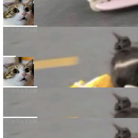
l 迁移或唤醒时，新宿主从 S3 恢复 SQLite 数据
te 17 Pro、OPPO K15，要么是vivo X300 E这
本控制系统。目前处于 Early Access 阶段。 De
库继续执行。存储库是持久化的唯一真相...
样的次旗舰。 Galaxy Z Fold8 Ultra / Z Fold8 /
SpaceXAI 单季资本开支达 183 亿美元
ltaDB 的核心思路直接写在 landing page 最显
Z Flip8三款折叠屏新机均在7月22日发布，且全
眼的位置：「Software is made between com
根据风险投资人Tomer Tunguz 博客（VC 分
部搭载骁龙8 Elite Gen5 for Galaxy，它们本该
mits」——软件是在 commit 之间写出来的。git
析）披露的最新分析与第二季度业绩报告，Spac
白开水不加糖
是7月性...
只记录了你提交的最终状态，但真正的工作过程
eXAI在上个季度的总资本支出飙升至183.7亿美
——打字、删改、试错、agent 对话——都在 co
Meta 发布终端编程 Agent“Muse Cod
元。其中，绝大部分资金被直接用于 AI 领域，
e” 和 Muse Spark 1.2 模型
mmit 之间的空隙里丢失了。 DeltaDB 要做的就
金额高达158.3亿美元，这一单项投入已经逼近
Meta 今天发布了两款 AI 产品：Muse Code，
是把这段空隙补上。 回退到任何一次编辑：Delt
微软同期总资本开支的四成。 与亚马逊、Alpha
一个在终端里运行的编程 agent；Muse Spark
局
aDB 捕获 commit 之间的每一次操作，...
bet、微软以及 Meta 等传统科技巨头相比，Spa
1.2，驱动这个 agent 的新模型。一句话概括：
ceXAI的资金消耗速度尤为引人瞩目。然而，支
美团开源 LoHoSearch，用知识图谱校
你可以用 curl -fsSL https://dev.meta.ai/install.
准 AI 能力认知
撑庞大支出的资金来源却呈现出截然不同的面
sh | bash 安装一个能在大项目里自动规划、写
机器出题的前提，是让机器拥有全局视野。整个
貌。数据显示，微软和 Meta 主要依托充沛的经
代码、验证结果的 AI 终端工具。 据介绍，Muse
构建流程可以分为四个环节：建图 → 控制难度
白开水不加糖
营现金流来覆盖资本开支，其资本支出覆盖率分
Code 是 Meta 的编程 agent 产品。它和市场上
→ 质量把关 → 数据概览。
别达到155% 和106%;而SpaceXAI的经营现金
已有的终端编程 agent 在设计理念上有几个明显
腾讯开源 UCL-MPComm 通信库
流仅能覆盖资本开支的12...
的差异点。 异步后台 agent：Muse Code 有一
腾讯网平团队宣布开源了 UCL-MPComm 通信
个主 agent 循环，外加一组后台 agent。这些后
库，并将作为transport接入Mooncake TENT。
白开水不加糖
台 agent...
该通信库针对AI Memory池化场景的数据传输需
CoStrict入选工信部2025人工智能应用
求进行了深度优化，能够实现数据中心内大规模