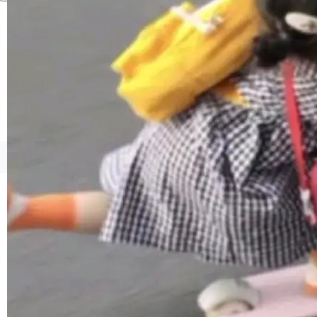
境、兼容场景、一键直出”。 Hy ASR 3.0 previe
w 不要求标准普通话，方言识别覆盖粤语、吴语
等 10 大方言片区和 20 余个二级小片区。在开
源评测集中，Hy ASR 3.0 preview 在多语种的
WER（...
©OSCHINA(OSChina.NET)
京ICP备2025119063号