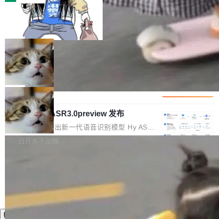
装完即用。 开源地址：Gitee · GitCode · GitHu
体。企业级代码仓库通常包含数十万乃至数百万
b 安装 支持 Java 8+（8~26）、macOS / Linu
一条“删库”命令跑 17 小时，算法工程
个文件，其规模远超单次模型调用可承载的上下
师删光 89TB 数据只为干私活
x / Windows / Harmony PC。 # macOS / Linu
文窗口。随着项目规模的持续扩张与代码历史的
最高人民检察院8月4日公布了一起案件：北京一
x / Harmony PC curl -fsSL https://solon.noea
不断累积，代码仓中的模块关系、接口契约、业
名90后算法工程师王某，为了给自己接的私活腾
局
r.org/solon...
务逻辑等关键信息往往分散于数十乃至数百个文
服务器空间，删光了公司AI游戏部门的全部核心
件之中，形成高度复杂的知识关联网络。传统的
Cloudflare 分享推理优化实践：KV ca
数据。 王某2024年1月入职东城区某科技公司AI
che 量化 + 权重压缩，吞吐量提升 4
代码检索手段（如关键词匹配、目录遍历）仅能
短剧部门，有互联网大厂背景。在公司内部架构
Kimi 和 GLM 是当前最强的大模型系列之一，但
1%，成本降 30%
在语法层面完成文本定位，难以触及代码的语义
调整期间，部门三次通知全员将数据从A集群迁
它们有一个共同的问题：太吃显存了。月之暗面
局
内涵与结构关联，导致开发者使用代码智能体在
移到B集群，王某都回复了"收到"。 他没有迁移
的 Kimi K 系列和智谱的 GLM 都是长上下文、M
理解大规模代码仓时面临显著"代码仓理解"瓶
数据。2024年9月3日下午4点，他使用此前登录
腾讯混元 Hy ASR3.0preview 发布
oE 架构的大模型，好用到让人上瘾，但 GPU 显
颈。 代码仓深度理解服务（以下简称" CodeBas
的账号密码进入A集群，输入了一条被程序员圈
存永远不够用。 Cloudflare 的 Workers AI 团队
腾讯混元正式推出新一代语音识别模型 Hy ASR
e深度理解服务"）是华为云码道（CodeA...
称为"删库跑路"的命令——最高管理员权限、无
一直在跑这些模型的推理。他们在官方博客上发
3.0preview。基于最新一代大语言模型 Hy3 的
白开水不加糖
需确认、强制递归删除。17个小时后，运维人员
了一篇技术文章，详细拆解了三种让大模型在 G
语言理解能力，以及融合了高精度语音识别与深
发现异常并中止进程时，89TB数据已经没了。
PU 上跑得更省、更快的技术手段——KV cache
度语义理解能力，实现了语音识别能力的全面升
删掉的是AI游戏部门的全部开发文件，包括公司
量化、模型权重压缩、以及共享 KV cache 的完
级。 根据介绍，Hy ASR3.0preview 目标在于：
自研的多个文生3D和...
整性保护。效果是：吞吐量提升 41%，每 token
让语音识别不再只是听清，而是真正听懂。通过
成本降低 30%，精度不变。 FP8 省的不仅是显
先理解你的语境和意图，再把准确的文字直接给
存 KV cache 是推理时最吃显...
到你。从“逐字转写、单点优化”演进为“理解语