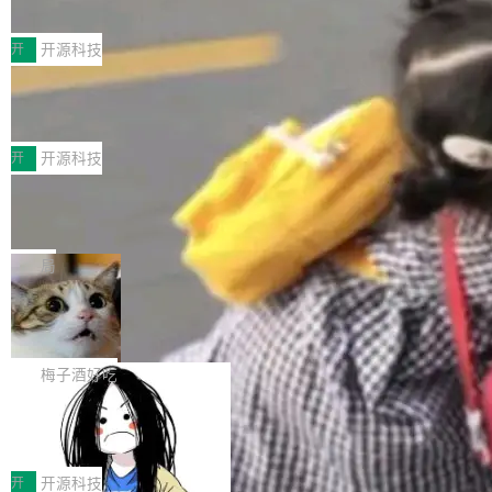
典型案例
计算节点间多种内存类型的高性能通信。 UCL-
近日，工信部科技司公示《2025人工智能应用典
MPComm将作为一种传输引擎接入Mooncake T
型案例入选名单》，深信服“面向企业研发场景的
开
开源科技
ENT，实现零拷贝传输性能提升30%、非零拷贝
开源 AI 编程平台 CoStrict 应用”凭借卓越的技术
传输性能最高提升5倍。UCL-MPComm底层基
深信服AI算力网关入选工信部人工智能
创新与落地成效成功入选。 全链路私有化部署，
应用典型案例！
于自研UCL-Engine通信引擎，后续腾讯网平将
助力企业AI研发安全落地 当前，越来越多企业已
前不久，工业和信息化部正式发布《2025年人工
持续开源更多基于UCL-Engine的高性能通信组
经开始引入 AI Coding 工具，通过调用公有云模
智能应用典型案例名单》，集中展示人工智能在
开
开源科技
件。 腾讯网平团队在UCL-MPComm中实现了一
型或企业内部部署模型提升研发效率。但随着 AI
各领域的应用成果，覆盖技术底座、行业赋能、
个独立于业务线程的全局通信引擎（Engine），
Jeff Dean 离开 Google：一个时代的结
Coding 从个人辅助工具逐步走向团队级、组织
产品应用、支撑保障、专题等五大方向。深信服
并实...
束，一个实验室的开始
级应用，企业在规模化落地过程中，对安全性、
AI算力网关（AI创新平台）成功入选！ 随着各行
Google 员工编号 20。MapReduce 作者之一。
可控性和代码质量提出了更高要求。 首先是数据
各业的Agent走向规模化建设，算力构成形态逐
Bigtable 作者之一。TensorFlow 的作者之一。
局
安全与合规要求。对于大多数普通研发场景，公
渐丰富，用户关注的重点也在发生变化：不只是
Gemini 的架构师。Google 首席科学家。 Jeff D
有云模型能够满足快速试用和效率提升的需求。
🔥 SolonCode v2026.8.4 发布：界面
让AI用起来，还要进一步看清混合算力时代下，
ean 在 Google 工作了 27 年后，宣布离职。 他
但对于金融、能源、医疗等对数据安全要求较...
字体可调、22 种语言、记忆搜索增强
Token花在哪里、算力是否被充分利用，以及持
不是一个人走。一同离开的还有 Sanjay Ghema
打开终端就能上岗的全中文编码智能体，这一轮
续增长的AI成本该如何优化。 深信服AI算力网关
wat（Google 员工编号 23，Jeff Dean 二十多
把「看得清、用母语、记得住」三件事一次补
梅子酒好吃
正是围绕这些实际问题，从Token治理和成本治
年的编程搭档，MapReduce 和 Bigtable 的共同
齐。 SolonCode 是什么 SolonCode 是杭州无
理两个方面，让用户的每一份算力都看得清、管
作者）、Quoc Le（Google 大脑核心成员，Se
让“代码语义理解”深度释放AI Coding
耳科技研发的企业级终端编码智能体——一位全
得住、用得稳、省得下、更安全！ 一、从现在开
价值潜能：华为云码道（CodeArts）
q2Seq 和 DocAI 的共同发明人）以及 Oriol Vin
中文驱动的数字员工，自主理解需求、规划步
一、代码仓深度理解技术的作用与价值 在软件工
始，Token使用一目...
代码仓技术解析
yals（Gemini 联合负责人，AlphaSta...
骤、编写代码。不挑模型、不挑平台，curl 一行
程实践中，代码仓是企业核心知识资产的主要载
开
开源科技