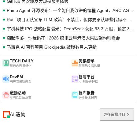
GitHub 再次爆发大规模服务降级
Prime Agent 开源发布：一个能自我改进的编程 Agent，ARC-AGI 3 超越人类专家基线
Rust 项目团队宣布 LLM 政策：不禁止，但你要承认哪些代码不是你写的
宇树科技 IPO 战略配售曝光：DeepSeek 获配 93.3 万股，锁定 36 个月
潮起潮落，你我仍在 | 2026 腾讯云粤港澳大湾区架构师峰会
马斯克 AI 百科项目 Grokipedia 被曝数月未更新
TECH DAILY
阅读榜单
每日内容报纸化
每周热文看这里
DevFM
智写平台
当天资讯听着看
AI 创作更轻松
激励活动
智库报告
参与活动赢源石
行业技术报告
AI 造物
更多造物项目