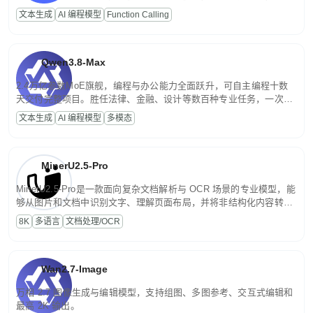
高并发、轻量化任务，适合日常对话、内容创作、基础 RAG、批量
文本生成
AI 编程模型
Function Calling
文案处理等普惠刚需场景。
Qwen3.8-Max
2.4万亿参数MoE旗舰，编程与办公能力全面跃升，可自主编程十数
天交付完整项目。胜任法律、金融、设计等数百种专业任务，一次对
话端到端交付生产级成果。原生视觉理解贯穿规划、执行与验证全流
文本生成
AI 编程模型
多模态
程，支持超长文档与长视频的深度语义解析。长程任务中自主规划与
闭环迭代，持续进化。
MinerU2.5-Pro
MinerU2.5-Pro是一款面向复杂文档解析与 OCR 场景的专业模型，能
够从图片和文档中识别文字、理解页面布局，并将非结构化内容转换
为便于存储、检索和二次处理的结构化结果。
8K
多语言
文档处理/OCR
Wan2.7-Image
万相 2.7 图像生成与编辑模型，支持组图、多图参考、交互式编辑和
最高 2K 输出。