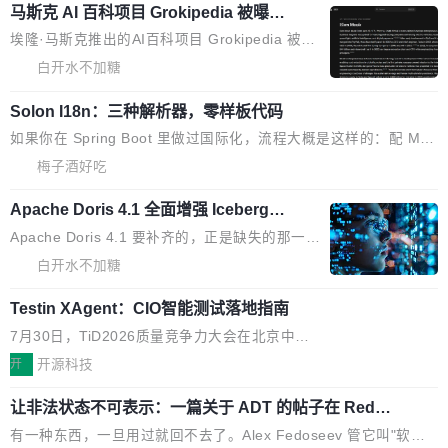
业，获配股份数量占本次发行数量的2.31%。 除
内核...
马斯克 AI 百科项目 Grokipedia 被曝数
准。今天，Apache 软件基金会正式宣布 Apach
DeepSeek外，腾讯旗下上海启善投资有限公司
月未更新
e Fluss 孵化毕业，成为 Apache 顶级项目（TL
埃隆·马斯克推出的AI百科项目 Grokipedia 被曝
获配9...
P）！这一里程碑不仅标志着 Fluss 迈入新的发
长期停止内容更新，未能实现其作为“AI版维基百
白开水不加糖
展阶段，也将进一步推动流式存储、实时湖仓与
科”替代品的目标。 据 Lawfare 最新调查，自今
AI 数据基础加速融合，为实时数据基础设施的发
Solon I18n：三种解析器，零样板代码
年4月以来，Grokipedia 页面更新功能基本停
展开启新的篇章。
滞，过去三个月内没有任何条目完成更新，用户
如果你在 Spring Boot 里做过国际化，流程大概是这样的：配 Mes
提交的编辑请求也长期处于待处理状态。 Groki
sageSource 的 Bean、写 ReloadableResourceBundleMessage
梅子酒好吃
pedia 于去年底上线，定位为由人工智能生成内
Source、声明 LocaleResolver、注册 LocaleChangeIntercepto
容的百科平台，被马斯克视为传统众包百科网站
Apache Doris 4.1 全面增强 Iceberg：
r…五六步之后才能看到第一行翻译文本。 Solon 换了个方式。整
支持 UPDATE、MERGE INTO 与 Iceb
维基百科的替代方案。Lawfare 调查发现，无论
个 i18n 模块围绕三个解析器、一个注解、一个工具类展开——没
Apache Doris 4.1 要补齐的，正是缺失的那一
erg V3
热门页面还是低关注度页面，均未出现近期更
有 XML、没有拦截器注册、没有样板配置。 资源文件的约定 把文
半。在已有查询能力的基础上，Doris 进一步支
白开水不加糖
新，相关问题并非局限于特定领域，而是在不同
件放到 resources/i18n/ 下： resources/i18n/messages.properti
持了 UPDATE、DELETE、MERGE INTO 等数
主题和访问量页面中普遍存在。 调查人员最初认
es ...
Testin XAgent：CIO智能测试落地指南
据修改操作、完整的表结构管理与分区演进，以
为，Grokipedia可能只是限...
及 rewrite_data_files、expire_snapshots 等日
7月30日，TiD2026质量竞争力大会在北京中关
常维护操作，并完整支持 Iceberg V3 格式。
村国家自主创新示范区会议中心开幕。本届大会
开
开源科技
由中关村智联软件服务业质量创新联盟主办，以
让非法状态不可表示：一篇关于 ADT 的帖子在 Reddit
“智构可信·质创未来——AI原生时代的质量新范
火了
式”为主题，直面AI从实验室走向规模化产业落地
有一种东西，一旦用过就回不去了。Alex Fedoseev 管它叫"软件