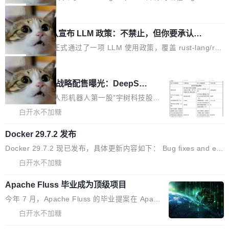
链企业和开发者，邀请行业专家与资深技术顾
GitHub 员工 kdaigle 在 HN 讨论中贴出了一组数据：2025 年全年
ness，核心设计围绕两个抽象：Recursive Language Model（RL
局
问，围绕开源鸿蒙技术能力、设备适配、芯片适
10 亿次 commit。现在，每周 2.75 亿次，全年预计 140 亿次。Gi
M）和 Continual Harness。在 ARC-AGI 3 基准测试上，Prime A
配、功耗与稳定性调优、兼容性测评及统一互联
tHub...
Rust 项目团队宣布 LLM 政策：不禁止，但你要承认哪
gent + Opus 5 的组合达到了 95.5% RHAE Best@1，超过了 AR
等内容展开系统讲解和实战交流，帮助企业进一
些代码不是你写的
C 报告的人类专家基线 95.4%。 不是又一个 coding agent 包装器
Rust 语言项目正式通过了一项 LLM 使用政策，覆盖 rust-lang/rus
步了解开源鸿蒙在智能...
Prime Agent 的架构和市面上大多数 coding agent 有本质区别。
t 单一仓库的代码贡献。这不是项目级别的官方立场，目前由五个
局
大多数 agent harness 的设计是基于早期模型的能力—...
团队采纳，但它可能是主流开源项目中关于 AI 辅助贡献最细致的一
宇树科技 IPO 战略配售曝光：DeepSe
份规则。 政策的核心只有一句话：LLM 可以用来分析、提炼、审
ek 获配 93.3 万股，锁定 36 个月
阅、建议，但不能用来创作。 具体来说，LLM 生成的代码可以提
8月6日晚间，“人形机器人第一股”宇树科技股份
交，但必须满足五个条件：预先安排、非关键、高质量、充分测
有限公司披露IPO发行价格及战略配售结果，杭
白开水不加糖
试、充分审查，并且必须披露。LLM 不得生成涉及安全性的关键变
州深度求索人工智能基础技术研究有限公司（De
Docker 29.7.2 发布
更，除非作者本身就是领域专家。即使如此，政策也"强烈不建
epSeek）获配93.3399万股，按150.8元/股发行
议"这么做。 对于不披露的情况，审核者可以直接关闭 PR，无需解
价格计算，认购金额约1.41亿元，股份锁定期为
Docker 29.7.2 现已发布，具体更新内容如下： Bug fixes and en
释。 政策作者 Jynn Ne...
36个月。 公告显示，本次宇树科技战略配售对
hancements 修复多次传递同一环境变量时，docker service crea
白开水不加糖
象主要包括长期投资机构、与公司业务具有战略
te和docker service update会发生 panic 的问题。docker/cli#714
合作关系或长期合作愿景的大型企业、科创板保
Apache Fluss 毕业成为顶级项目
5 修复了 Docker Engine 29.7.0 中引入的一个回归问题，该问题
荐人跟投子公司，以及公司高级管理人员和核心
导致拉取镜像时会拒绝包含绝对 hardlink 目标的镜像（此类镜像由
今年 7 月，Apache Fluss 的毕业提案在 Apach
员工参与设立的专项资产管理计划。其中，Dee
某些镜像构建工具生成）。moby/moby#53305 修复了 Docker En
e 孵化器项目管理委员会（IPMC）投票中获得
白开水不加糖
pSeek作为与宇树科技具备战略合作关系的企
gine 29.7.0 中引入的一个回归问题，该问题可能导致在旧版 Linux
全票通过，随后获 Apache 软件基金会董事会批