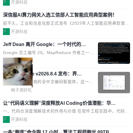
拷贝传输性能最高提升5倍。UCL-MPComm底层基于自研UCL-En
单》，深信服“面向企业研发场景的开源 AI 编程平台 CoStrict 应
开
开源科技
gine通信引擎，后续腾讯网平将持续开源更多基于UCL-Engine的
用”凭借卓越的技术创新与落地成效成功入选。 全链路私有化部
深信服AI算力网关入选工信部人工智能应用典型案例！
高性能通信组件。 腾讯网平团队在UCL-MPComm中实现了一个独
署，助力企业AI研发安全落地 当前，越来越多企业已经开始引入 AI
立于业务线程的全局通信引擎（Engine），并实...
Coding 工具，通过调用公有云模型或企业内部部署模型提升研发
前不久，工业和信息化部正式发布《2025年人工智能应用典型案例
效率。但随着 AI Coding 从个人辅助工具逐步走向团队级、组织级
名单》，集中展示人工智能在各领域的应用成果，覆盖技术底座、
开
开源科技
应用，企业在规模化落地过程中，对安全性、可控性和代码质量提
行业赋能、产品应用、支撑保障、专题等五大方向。深信服AI算力
出了更高要求。 首先是数据安全与合规要求。对于大多数普通研发
Jeff Dean 离开 Google：一个时代的结
网关（AI创新平台）成功入选！ 随着各行各业的Agent走向规模化
束，一个实验室的开始
场景，公有云模型能够满足快速试用和效率提升的需求。但对于金
建设，算力构成形态逐渐丰富，用户关注的重点也在发生变化：不
Google 员工编号 20。MapReduce 作者之一。
融、能源、医疗等对数据安全要求较...
只是让AI用起来，还要进一步看清混合算力时代下，Token花在哪
Bigtable 作者之一。TensorFlow 的作者之一。
局
里、算力是否被充分利用，以及持续增长的AI成本该如何优化。 深
Gemini 的架构师。Google 首席科学家。 Jeff D
信服AI算力网关正是围绕这些实际问题，从Token治理和成本治理
🔥 SolonCode v2026.8.4 发布：界面
ean 在 Google 工作了 27 年后，宣布离职。 他
字体可调、22 种语言、记忆搜索增强
两个方面，让用户的每一份算力都看得清、管得住、用得稳、省得
不是一个人走。一同离开的还有 Sanjay Ghema
打开终端就能上岗的全中文编码智能体，这一轮
下、更安全！ 一、从现在开始，Token使用一目...
wat（Google 员工编号 23，Jeff Dean 二十多
把「看得清、用母语、记得住」三件事一次补
梅子酒好吃
年的编程搭档，MapReduce 和 Bigtable 的共同
齐。 SolonCode 是什么 SolonCode 是杭州无
作者）、Quoc Le（Google 大脑核心成员，Se
让“代码语义理解”深度释放AI Coding价值潜能：华为
耳科技研发的企业级终端编码智能体——一位全
云码道（CodeArts）代码仓技术解析
q2Seq 和 DocAI 的共同发明人）以及 Oriol Vin
中文驱动的数字员工，自主理解需求、规划步
一、代码仓深度理解技术的作用与价值 在软件工程实践中，代码仓
yals（Gemini 联合负责人，AlphaSta...
骤、编写代码。不挑模型、不挑平台，curl 一行
是企业核心知识资产的主要载体。企业级代码仓库通常包含数十万
开
开源科技
装完即用。 开源地址：Gitee · GitCode · GitHu
乃至数百万个文件，其规模远超单次模型调用可承载的上下文窗
b 安装 支持 Java 8+（8~26）、macOS / Linu
一条“删库”命令跑 17 小时，算法工程师删光 89TB 数
口。随着项目规模的持续扩张与代码历史的不断累积，代码仓中的