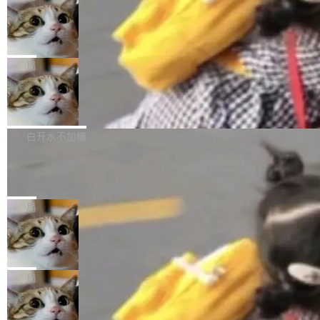
达 5 个月，公司直到财务对账时才察觉异常。这
AI 开发者在一个共享和协作的生态里加速迭代，
乎都是没有。工程师们整天用别人写的程序写程
意味着一个无人看管的 AI 程序，在近半年时间
而美国模型厂商在"闭门造车"。他的原话是 "buil
DeepSeek Harness 宣布内测邀请，全
序给别人用。偶尔有人自己写个博客系统、智能
里日夜不停地"烧钱"。 复盘显示，...
网最大规模开源 Agent 路演现场诞生
ding in silos"——各自为战，互不通气。 这个判
家居控制、家庭实验室，都算稀奇事。 Crawsh
一条内测招募帖，发出去的时候大概没人想到它
断从他嘴里说出来分量不同。Hugging Face 是
aw 是 Shelley 的作者，一个开源 AI coding age
会变成一场开源 Agent 生态的路演。 8月1日，
局
全球最大的开源 AI 平台，上面跑着上百万个模
nt。他最近在博客上写了一篇文章，核心论点很
DeepSeek Harness 团队负责人崔添翼（tiany
型。谁在开源赛道上领先，...
简单：开发者工具必须开源。 理由不是传统的自
商汤 SenseNova U1.5-Lite-Preview
i）在 X 上发帖： 「如果你是 Agent Harness 相
开源
由软件情怀，而是一个跟 AI agent 直接相关的
关开源项目的开发者，希望参加 DeepSeek Har
商汤科技宣布面向社区开源轻量级统一多模态模
技术判断。 两行 prompt 就能个性化任何软件 C
ness 的内测，可以回复或私信联系我。请附上
型的预览版本 SenseNova U1.5-Lite-Preview。
白开水不加糖
rawshaw 给出了两个 prompt。 第一个： "下载
GitHub id 以及开源代表作。」 DeepSeek 曾在
公告称，SenseNova U1.5-Lite-Preview并非简
某个软件的源码，在本地构建。修改 agent ...
官方招聘信息中写过一条简洁有力的公式：Mod
Ubuntu 将核心系统包从 deb 转成了 s
单的模型规模升级，而是基于 SenseNova U1
nap
el + Harness = Agent。模型负责理解和推理，
的一次系统性迭代，不仅在同一架构中贯通视觉
Ubuntu 正在把又一个核心系统包从 deb 转为 s
Harness 负责把能力落到真实环境中——调用工
理解、推理、生成与编辑，还仅以 8B-MoT 的轻
nap。这次是 hwctl——一个用来检查 Ubuntu
局
具、读写文件、管理上下文、处理错误、完成闭
量大小，将能力推进到4K、更精细的真实质感、
硬件认证状态的命令行工具。 Canonical 工程师
环。崔添翼招人的标...
更复杂的视觉控制和可持续迭代编辑。 相比 U
Dario Amodei 担心新人来 Anthropic
Alan Griffiths 在邮件列表中说得很直白：「hwc
只为金钱，不为使命
1，U1.5-Lite-Preview 在以下方向上带来了显著
tl 是一个 Ubuntu 专有的包，它和它的依赖项都
顶级 AI 研究员在两家公司之间来回跳，中间只
提升： 原生支持4K图像生成； 更精细的局部纹
是 Ubuntu 专有的，不会用在其他发行版上。」
隔了几天。 Lilian Weng 上周刚宣布因健康原因
局
理、细节与真实世界质感； 更准确的中英文文字
所以 deb 版本的受众实际上为零。既然只有 Ub
离开 Thinking Machines Lab，说自己作为联合
生成与复杂版式组织； 更稳定的图...
untu 用户在用，那用 snap 打包就没什么可纠结
FFmpeg 9.0 发布
创始人的角色「太累了」。几天后，The Inform