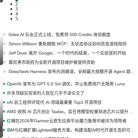
2
3
4
5
Gitee AI 队友正式上线，免费领 500 Credits 体验额度
Simon Willison 重新拥抱 MCP：无状态协议如何改变游戏规则
Jeff Dean 离开 Google：一个时代的结束，一个实验室的开始
慕尼黑市政府为全职开源项目维护者提供资助
DeepSeek Harness 宣布内测邀请，全网最大规模开源 Agent 路演现场诞生
OpenAI 宣布为 GPT-5.6 Sol 调优，并让免费用户无限用 Luna
许多顶级实验室的人现在几乎不读论文了
xAI 前工程师评现代 AI 领域最重要 Top3 开源项目
AMD 收购 AI 芯片创企 Taalas，旨在将模型权重刻进芯片以提升推理性能
红帽在2026年Gartner云原生应用平台魔力象限中被评为领导者
IBM与红帽扩展Lightwell服务方案，构建适配AI时代开源生态的可信基础设施