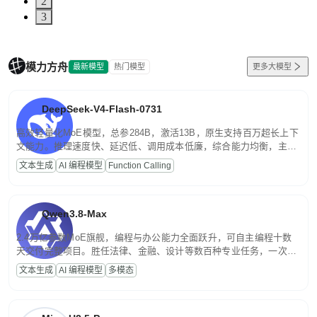
2
3
模力方舟
最新模型
热门模型
更多大模型
DeepSeek-V4-Flash-0731
高效轻量化MoE模型，总参284B，激活13B，原生支持百万超长上下
文能力。推理速度快、延迟低、调用成本低廉，综合能力均衡，主打
高并发、轻量化任务，适合日常对话、内容创作、基础 RAG、批量
文本生成
AI 编程模型
Function Calling
文案处理等普惠刚需场景。
Qwen3.8-Max
2.4万亿参数MoE旗舰，编程与办公能力全面跃升，可自主编程十数
天交付完整项目。胜任法律、金融、设计等数百种专业任务，一次对
话端到端交付生产级成果。原生视觉理解贯穿规划、执行与验证全流
文本生成
AI 编程模型
多模态
程，支持超长文档与长视频的深度语义解析。长程任务中自主规划与
闭环迭代，持续进化。