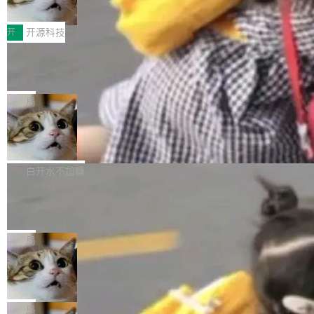
ddy鸿蒙PC版，说话就能干活的AI办公
和销毁都太重了。一个 Agent 要执行的任务可能
函，也没选择庭外沉默。它在官网贴了一篇博
全能AI工作台WorkBuddy鸿蒙PC版上架HUAWE
搭子
只需要几毫秒的 CPU 时间，但容器从冷启动到
文，标题只有六个字：Apple is getting this wro
I MatePad Edge应用市场，直接下载即可使
开
开源科技
就绪要花数秒。如果未来有十...
ng。 然后，它把邮件往来和 iMessage 聊天记
用，与鸿蒙电脑上的体验一致。值得一提的是，
录全贴了出来。 他发错人了 苹果外部律师 Gabr
FFmpeg 9.0 发布：代号“Lei”，以此纪
这是目前市面上唯一支持平板接入WorkBuddy P
念中国开发者雷霄骅
iel Gross 来自 Weil 律所，2 月 23 日下午 5:53
C版的产品，搭载“人机双写”重磅功能——你写
全球知名开源多媒体框架 FFmpeg 今天正式发
给 OpenAI 总法律顾问 Che Chang 发了封邮
你的，AI写AI的，同屏协作互不干扰。一句话让
布了 9.0 版本。这个版本除了带来新一代音视频
局
件，附了一封长信，要求 OpenAI 配合调查前苹
AI帮你干活，现在开启全新体验！ 温馨提示：
处理能力和硬件加速支持之外，还有一个特殊之
果员工带走机密信...
体验WorkBuddy鸿蒙PC版前，请将 HUAWEI M
亚马逊成本失控：AI 写代码烧掉 1215
处：FFmpeg 9.0 的代号是“Lei”。 这个名字，
万元，超预算 860%
atePad Edge 升级至 HarmonyOS 6.1.0.135S
来自中国开发者雷霄骅（Lei Xiaohua）。 对于
外媒近日曝光了亚马逊的多份内部报告显示，AI
P9 patch03及以上版本。 *升级路径：设置 > 搜
很多中国音视频开发者而言，这个名字并不陌
导致公司在多个项目上超支。《金融时报》报道
白开水不加糖
索“软件更新” > 检查更新，即可搜索新版本，下
生。十年前，他通过大量中文技术文章、源码分
称，仅一个项目的成本超支就高达 180 万美元
载安装完成升级即可。 没有...
析和开源示例，让一代开发者第一次真正理解 F
Hugging Face CEO 发声：中国正在开
（约合人民币 1215 万元）。 具体来说，一名工
源模型上碾压我们
Fmpeg，也成为很多人进入音视频开发领域的
程师借助 Anthropic 旗下 Claude Sonnet 模型
"他们正在开源模型上碾压我们。" Hugging Fac
“启蒙老师”。 而今年，恰好是雷霄骅离世十周
编写程序，目标是完成电商平台作者信息与商品
e CEO Clément Delangue 在 CNBC 的采访里
局
年。FFmpeg 社区最终选择用一个大版本的名
列表的数据匹配 —— 一项常规的数据处理任
没有拐弯抹角。他说中国正在赢得 AI 竞赛，而
字，留下了这份纪念。 雷霄骅曾是中国传媒大学
务，最终却产生了 180 万美元的账单，实际支出
当 AI agent 把源码变成了最好的扩展系
且按目前的速度，中国 AI 工具预计在今年底或
数字电视技术方向的博士生，长期从事视频、音
统，开发者工具必须开源
超出原定预算 860%。 更令人意外的是，该项目
2027 年就能追上美国前沿实验室的水平。 Dela
五年前，David Crawshaw 问过很多软件工程师
频技...
最终并未成功落地，而高额算力消耗持续运行长
ngue 把原因归结为一件事：开放协作。中国的
一个问题：你写过什么给自己用的程序？答案几
局