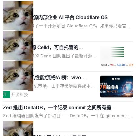
的核心质量命题。会上，《2026智能研发生产力
设计的基石"。 他说的东西不新鲜——代数数据类型（ADT），尤
局
工具选型手册》发布，Testin云测的Testin XAge
其是和类型（sum type）。但他说清楚了一件事：这不是类型系统
Cloudflare 开源内部企业 AI 平台 Cloudflare OS
nt智能测试系统入选AI测试领域代表产品。对CI
的学术体操，是日常编码的思维方式。 文章从一个简单的例子切
O而言，这提示了一个转变：AI测试正在从效率
入。一个网站的深色主题设置，如果用布尔值 + 可空字段来表示
Cloudflare 发布了一个开源项目 Cloudflare OS。如果你只看官方
工具升级为企业的质量基础设施。 CIO面对的新
——boolean 表示是否可切换，nullable 的默认模式、浅色方案、
博客，你会觉得这是又一个"AI 知识库 + 聊天机器人"——每个大厂
局
现实 过去两年，CIO们的焦虑清单上多了两项：
深色方案——会产生大量无意义的组合。方案缺了、配置冲突了、
都在做，没什么新鲜的。 但 Kenton Varda 在 Twitter 上把事情说
一是如何让大模型和智能体应用安全地从PoC走
Deno 团队开源 Celld，可自托管的分
全 null 了。要知道哪些组合有效，作者说，你得靠"文档、校验、
清楚了： 今天我们发布了 Cloudflare OS，一个带连接器的聊天机
向生产，二是如何让测试团队跟得上AI应用...
布式 Durable Objects
或者部落知识"。 换个写法。Rust 的 enum，两个变体：Switchabl
器人，跟其他所有科技公司做的一样。只不过，实际上它不一样。
Ryan Dahl 领导的 Deno 团队推出了最新开源项
e...
这是 Sandstorm.io 的重制版，我十年前的那个创业公司。不同的
目 Celld，一个能在自己机器上运行 Cloudflare
局
是，这次它构建在 Cloudflare Workers 上——我花了九年时间搭
Workers 和 Durable Objects 的守护进程。 设
建的平台——并且深度集成了 AI。这基本上是我十年秘密计划的顶
鲁大师7月新机性能/流畅/AI榜：vivo夺
计思路很直接：每个对象是一个独立的 SQLite
性能、流畅双第一，三星Galaxy Z系列
峰。 十年前，Ken...
数据库，按名称寻址，复制到你自己的 S3 兼容
2026年7月的手机市场，由于存储等硬件成本暴
新折叠缺席
存储库里。节点之间只通过这个存储库协调——
增，手机厂商的日子也不好过啊，新机速度明显
开
开源科技
没有控制平面，没有共识协议。每个对象自带一
放缓，因此硝烟味淡了许多。新机参数规格除开
个小型数据库，应用天然按分片构建，单个数据
Zed 推出 DeltaDB，一个记录 commit 之间所有操作
高价的三星折叠（三星Galaxy Z Fold8 Ultra / Z
的版本控制系统
库的竞争和爆炸半径问题在设计层面就被消除
Fold8 / Z Flip8）外，其余要么是中低端机器，
Zed 编辑器团队发布了新项目——DeltaDB，一个在 git commit 之
了。 闲置的 cell 会休眠到几乎不占资源。当 cel
例如iQOO Z11i、REDMI Note 17、REDMI No
间记录每一次编辑操作的版本控制系统。目前处于 Early Access
局
l 迁移或唤醒时，新宿主从 S3 恢复 SQLite 数据
te 17 Pro、OPPO K15，要么是vivo X300 E这
阶段。 DeltaDB 的核心思路直接写在 landing page 最显眼的位