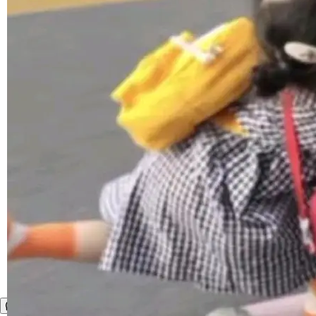
I 的属性包装器演进史...
在新 SQL 控制台中打开 AI 生成的脚本的功能</
span></li> <li><span style="color:#000000...