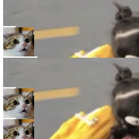
等 10 大方言片区和 20 余个二级小片区。在开
载、处理和播放过程中可能出现的一系列错误，
pilot）对数千条 commit 日志进行自动分析，先
源评测集中，Hy ASR 3.0 preview 在多语种的
对音频采样频率设定了下限 采样率低于 8kHz
慕尼黑市政府为全职开源项目维护者提
让模型总结出三十余条潜在特性，再逐条要求生
WER（...
供资助
（通常被认为是 "telephone"/"walkie-talkie" 音
成详细解释和代码校验，最终筛选出对用户体感
"在过去大约 10 年的大部分时间里，libexpat 的
质的最低采样率）的音频格式将被拒绝 修复了 C
最强的若干项。对于尚未正式发版的 PG 19，则
维护工作一直与我的日常工作、家务、社交生活
局
SS 圆角虚线样式中可能存在的问题 如果表单中
通过拉取过去一年内（从 PG 18 Beta1 时间点
和休闲娱乐竞争时间。" 这是 libexpat 维护者 S
的图像元素不在同一个子树中，则它们将不再关
至今）的所有 commit，同样交由 AI 分析提炼。
Firefox 153.0.3 发布
ebastian Pipping 写在博客里的话。8 月 4 日，
联 加...
经过人工复核，准确度令人满意。这一方法也为
他宣布了一个新消息：从 2026 年 8 月 1 日起，
Firefox 153.0.3 现已发布，具体更新内容如
社区爱好者提供了高效跟踪新版本的思路。
他可以全职维护 libexpat 了，最长 6 个月。发
下： New Smart Window 包含多项增强功能：
白开水不加糖
工资的是慕尼黑市政府。 libexpat 是一个 C99
<ul> <li>现在建议列表会显示更多结果，方便用
编写的流式 XML 解析器，MIT 许可证。和 libx
Cloudflare Computer 开源：你的 Age
户查找历史记录和切换到已打开的标签页。（<a
nt 需要一台电脑，而不是一个容器
ml2 一样，它是世界上使用最广泛的 XML 解析
href="https://bugzilla.mozilla.org/show_bug.c
Cloudflare 开源了名为 @cloudflare/computer
库之一。你的操作系统、浏览器、无数的基础设
gi?id=2019042">Bug&nbsp;2019042</a>）</l
的 npm 包。项目的核心论点是：容器不适合 Ag
局
施软件，很可能都在用它。而过去十年，维护它
i> <li>现在，助手可以直接使用 Exa 的网络搜索
ent 计算。真正适合的，是 Isolate。 Cloudflare
的人一直在用业余...
结果回答问题，而无需将问题转交给搜索引擎。
OpenAI 公开邮件和聊天记录回应苹果
工程师在这件事上没什么可谦虚的——他们用 W
诉讼，称“Apple is getting this wron
（<a href="https://bugzilla.mozilla.org/show_
orkers 跑了十年 Isolate。用 CEO Matthew Pri
上个月，苹果一纸诉状把 OpenAI 告上法庭，指
g”
bug.cgi?id=204...
nce 的话说：「我们一生都在用 Isolate 运行代
控其挖角苹果前员工并窃取商业秘密。苹果的诉
局
码，而 AI Agent 不需要容器，它们需要的是 Iso
状把 OpenAI 描述成一个系统性地从前东家挖
late。」 容器为什么不合适 容器的问题在于启动
HUAWEI MatePad Edge上架WorkBu
人、套取机密信息的对手。 OpenAI 没发律师