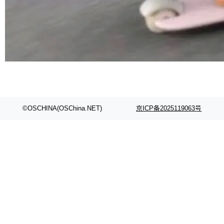
©OSCHINA(OSChina.NET)
京ICP备2025119063号