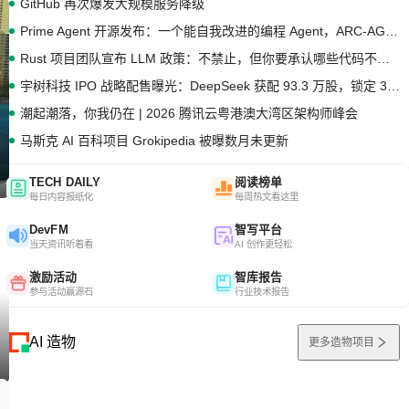
GitHub 再次爆发大规模服务降级
Prime Agent 开源发布：一个能自我改进的编程 Agent，ARC-AGI 3 超越人类专家基线
Rust 项目团队宣布 LLM 政策：不禁止，但你要承认哪些代码不是你写的
宇树科技 IPO 战略配售曝光：DeepSeek 获配 93.3 万股，锁定 36 个月
潮起潮落，你我仍在 | 2026 腾讯云粤港澳大湾区架构师峰会
马斯克 AI 百科项目 Grokipedia 被曝数月未更新
TECH DAILY
阅读榜单
每日内容报纸化
每周热文看这里
DevFM
智写平台
当天资讯听着看
AI 创作更轻松
激励活动
智库报告
参与活动赢源石
行业技术报告
AI 造物
更多造物项目