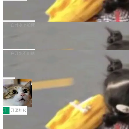
列、...
广告协同的全链路经营闭环，以及面向全球市场
X3D。作为面向主流高性能平台打造的全新主板
的出海增长布局。 华为终端云业务商业化销售负
Zadig v5.0 发布：AI 发布专员与 AI 审
产品，B850 AORUS ELITE X3D延续技嘉在X3
查专员上线
责人在开场致辞中表示，游戏开发者的核心诉求
D平台优化上的技术积累，旨在为游戏玩家带来
我们团队这几天最大的卡点不是 AI 写得不够
已不再是“多一个投放渠道”，而是一套能够持续
更稳定、更高效的装机选择。 B850 AORUS ELI
好，是 AI 写得太好了。 好到审查排期从两天的
白开水不加糖
驱动增长的体系。截至目前，搭载HarmonyOS
TE X3D基于AMD AM5平台打造，支持AMD Ry
活儿拖成了五天。PR 一堆起来没人敢合，发布
6的终端设备已突破7000万台，注册开发者数量
zen 9000/8000/7000系列处理器，并针对X3D
Dgraph v25.4.0 发布，具有图形后端的
窗口推了又推。好到合进 main 分支的代码，我
已突破 1100 万。随着鸿蒙生态汇聚越来越多的
原生 GraphQL 数据库
处理器特性进行平台级优化。其搭载X3D鸡血模
们自己都没看完。 这事不是个例。GitLab 调研
Dgraph 是一个水平可扩展的分布式 GraphQL
高质量游戏...
式2.0，可根据不同使用场景释放处理器潜力，
过 1528 名开发者，85% 说 AI 把瓶颈从写代码
数据库，有一个图形后端。作为一个原生的 Gra
白开水不加糖
帮助玩家在游戏与高负载应用中获得更充分的性
转移到了审代码。 写代码有人替你干了。但审代
phQL 数据库，它严格控制数据在磁盘上的排列
能表现。 在核心规格方面，B850 AO...
码、把关发版这两道关，还得靠人肉扛。 V5.0
竹知了：一个零依赖的单文件 HTML，
方式，以优化查询性能和吞吐量，减少集群中的
把儿时竹蝉玩具搬进浏览器
想让 AI 一起盯。
磁盘寻道和网络调用。 Dgraph v25.4.0 现已发
竹知了（zhuzhiliao）是那种小时候路边摊上几
布，具体更新内容包括： feat(zero)：Zero 现
块钱的玩意儿——一根小竹签，一个竹筒，一头
局
支持 --security superflag（token=...;whitelist
系着涂了松香的线。甩起来，竹膜震动，发出“哇
=...），与 Alpha 版本的格式一致，并据此对其
30倍效率升级：解锁医学影像数据要素
——哇”的蝉鸣声。实物越来越难找了，有开发者
价值化的真实路径
管理 HTTP 端点进行授权。 <blockquote> <p>
把它做成了 Web 玩具，放在 zhuzhiliao.imsai.c
完成一例腹部CT影像标注，张医生过去需要约1
<span><strong>警告：</strong>&nbsp;Zero
c 上，并在 GitHub 开源。 玩法很简单：按住屏
20个小时。他必须在数百张连续影像上，一笔一
开
开源科技
的 admin ...
幕画圈，或者直接甩手机。页面会实时显示转速
笔勾画边界，一层一层识别肌肉组织。如今，使
（圈/秒），声音来自真实竹知了录音的 1.72 秒
Apache Dubbo-go v3.3.2 正式发布
用东软飞标医学影像标注平台，同样的工作缩短