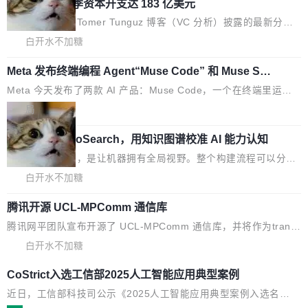
库继续执行。存储库是持久化的唯一真相...
样的次旗舰。 Galaxy Z Fold8 Ultra / Z Fold8 /
SpaceXAI 单季资本开支达 183 亿美元
置：「Software is made between commits」——软件是在 com
Z Flip8三款折叠屏新机均在7月22日发布，且全
mit 之间写出来的。git 只记录了你提交的最终状态，但真正的工作
根据风险投资人Tomer Tunguz 博客（VC 分析）披露的最新分析
部搭载骁龙8 Elite Gen5 for Galaxy，它们本该
过程——打字、删改、试错、agent 对话——都在 commit 之间的
与第二季度业绩报告，SpaceXAI在上个季度的总资本支出飙升至1
白开水不加糖
是7月性...
空隙里丢失了。 DeltaDB 要做的就是把这段空隙补上。 回退到任
83.7亿美元。其中，绝大部分资金被直接用于 AI 领域，金额高达1
何一次编辑：DeltaDB 捕获 commit 之间的每一次操作，...
Meta 发布终端编程 Agent“Muse Code” 和 Muse Sp
58.3亿美元，这一单项投入已经逼近微软同期总资本开支的四成。
ark 1.2 模型
与亚马逊、Alphabet、微软以及 Meta 等传统科技巨头相比，Spac
Meta 今天发布了两款 AI 产品：Muse Code，一个在终端里运行的
eXAI的资金消耗速度尤为引人瞩目。然而，支撑庞大支出的资金来
编程 agent；Muse Spark 1.2，驱动这个 agent 的新模型。一句
局
源却呈现出截然不同的面貌。数据显示，微软和 Meta 主要依托充
话概括：你可以用 curl -fsSL https://dev.meta.ai/install.sh | bash
沛的经营现金流来覆盖资本开支，其资本支出覆盖率分别达到15
美团开源 LoHoSearch，用知识图谱校准 AI 能力认知
安装一个能在大项目里自动规划、写代码、验证结果的 AI 终端工
5% 和106%;而SpaceXAI的经营现金流仅能覆盖资本开支的12...
具。 据介绍，Muse Code 是 Meta 的编程 agent 产品。它和市场
机器出题的前提，是让机器拥有全局视野。整个构建流程可以分为
上已有的终端编程 agent 在设计理念上有几个明显的差异点。 异
四个环节：建图 → 控制难度 → 质量把关 → 数据概览。
白开水不加糖
步后台 agent：Muse Code 有一个主 agent 循环，外加一组后台
agent。这些后台 agent...
腾讯开源 UCL-MPComm 通信库
腾讯网平团队宣布开源了 UCL-MPComm 通信库，并将作为trans
port接入Mooncake TENT。该通信库针对AI Memory池化场景的
白开水不加糖
数据传输需求进行了深度优化，能够实现数据中心内大规模计算节
CoStrict入选工信部2025人工智能应用典型案例
点间多种内存类型的高性能通信。 UCL-MPComm将作为一种传输
引擎接入Mooncake TENT，实现零拷贝传输性能提升30%、非零
近日，工信部科技司公示《2025人工智能应用典型案例入选名