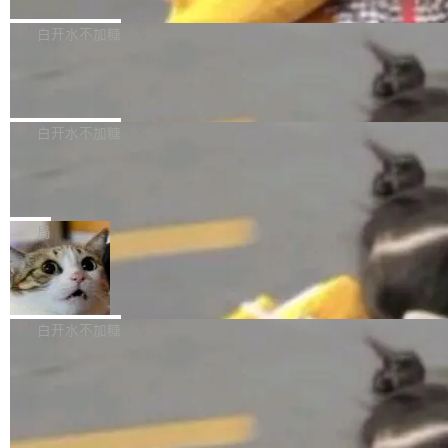
采样，无缝循环。音频解码失败时，还有一套合
至4小时，效率提升30倍。 这组数字背后，改变
这个版本面向生产环境，重心在内核稳定性。我
成兜底——锯齿波振荡器模拟脉冲，并联带通共
的不只是速度，而是把医学影像转化为AI能力的
们彻底收敛了旧配置体系，扩展了 Triple 协议与
白开水不加糖
振峰模拟竹膜和筒腔共鸣。 技术细节上，物理引
路径真正打通了。 大型医院积累的影像数据规模
泛化调用能力，加强了应用级元数据和服务治
擎是绳系质点模型：重力、弹性绳（只拉不
庞大，但不能直接用于训练模型。器官、病灶和
Calibre 9.12 发布，功能强大的开源电
理，同时集中修了并发安全、资源泄漏和热路径
推）、空气阻力，1/240 秒定步长积...
子书工具
组织边界，必须由专业医生逐层识别、标记和校
性能问题。
Calibre 开源项目是 Calibre 官方出的电子书管
正，才能成为机器能理解的高质量数据。医学影
理工具。它可以查看，转换，编辑和分类所有主
白开水不加糖
像AI落地最昂贵的环节，不是算法，是专业医生
流格式的电子书。Calibre 是个跨平台软件，可
的时间。 张医生是某三甲医院放射科副主任医
SwiftUI 问世七年了，为什么开发者还
以在 Linux、Windows 和 macOS 上运行。 Cal
师，牵头一项腹部肌肉影像课题。他需要在数百
在骂它？
ibre 9.12 现已正式发布，此次更新内容如下：
Yakov Manshin 发了一期长达 40 分钟的 YouT
张CT影像上完成像素级精细分割，让系统"...
新功能 macOS：在 Connect/Share 按钮中添加
ube 视频，标题是"SwiftUI 七年后：一个平庸的
局
通过 AirDop 共享书籍的功能 Content server：
故事"。视频核心观点很简单：SwiftUI 发布七年
支持可向服务器后端添加新端点的插件 Edit boo
DBeaver 26.1.4 发布
了，仍然像一个永久公测版。 Manshin 从数据
k：Compress images：添加将 GIF 图像转换为
流、布局系统、API 稳定性、性能、跨平台五个
DBeaver 是一个免费开源的通用数据库工具，适
JPEG/WebP 的选项 ToC Editor：添加一个按
维度逐一批判了 SwiftUI。最让人印象深刻的一
用于开发人员和数据库管理员。DBeaver 26.1.4
白开水不加糖
钮，用于对目录中的条目进...
个论据是：苹果官方的 SwiftUI 教程项目 Land
现已发布，具体更新内容包括： AI 助手： <ul st
marks，用最新 Xcode 在最新 macOS 上构建
yle="margin-left:0; margin-right:0"> <li><span
运行，出来的效果是坏的——侧边栏按钮大小不
style="color:#000000">现在可以通过键盘访问
加载更多
一，界面错位。他说这个问题"两年前就发现了，
AI 聊天功能（添加了一些快捷键）</span></li>
至今没变"。 数据流方面，Manshin 指出 SwiftU
<li><span style="color:#000000">新增了始终