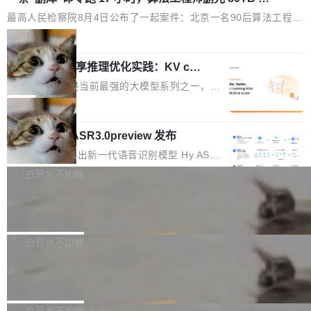
据只为干私活
x / Windows / Harmony PC。 # macOS / Linu
模块关系、接口契约、业务逻辑等关键信息往往分散于数十乃至数
最高人民检察院8月4日公布了一起案件：北京一名90后算法工程师
x / Harmony PC curl -fsSL https://solon.noea
百个文件之中，形成高度复杂的知识关联网络。传统的代码检索手
王某，为了给自己接的私活腾服务器空间，删光了公司AI游戏部门
局
r.org/solon...
段（如关键词匹配、目录遍历）仅能在语法层面完成文本定位，难
的全部核心数据。 王某2024年1月入职东城区某科技公司AI短剧部
以触及代码的语义内涵与结构关联，导致开发者使用代码智能体在
Cloudflare 分享推理优化实践：KV ca
门，有互联网大厂背景。在公司内部架构调整期间，部门三次通知
che 量化 + 权重压缩，吞吐量提升 4
理解大规模代码仓时面临显著"代码仓理解"瓶颈。 代码仓深度理解
全员将数据从A集群迁移到B集群，王某都回复了"收到"。 他没有迁
Kimi 和 GLM 是当前最强的大模型系列之一，但
1%，成本降 30%
服务（以下简称" CodeBase深度理解服务"）是华为云码道（Code
移数据。2024年9月3日下午4点，他使用此前登录的账号密码进入
它们有一个共同的问题：太吃显存了。月之暗面
局
A...
A集群，输入了一条被程序员圈称为"删库跑路"的命令——最高管理
的 Kimi K 系列和智谱的 GLM 都是长上下文、M
员权限、无需确认、强制递归删除。17个小时后，运维人员发现异
腾讯混元 Hy ASR3.0preview 发布
oE 架构的大模型，好用到让人上瘾，但 GPU 显
常并中止进程时，89TB数据已经没了。 删掉的是AI游戏部门的全
存永远不够用。 Cloudflare 的 Workers AI 团队
腾讯混元正式推出新一代语音识别模型 Hy ASR
部开发文件，包括公司自研的多个文生3D和...
一直在跑这些模型的推理。他们在官方博客上发
3.0preview。基于最新一代大语言模型 Hy3 的
白开水不加糖
了一篇技术文章，详细拆解了三种让大模型在 G
语言理解能力，以及融合了高精度语音识别与深
Pale Moon 34.3.2 发布，苍月浏览器
PU 上跑得更省、更快的技术手段——KV cache
度语义理解能力，实现了语音识别能力的全面升
量化、模型权重压缩、以及共享 KV cache 的完
级。 根据介绍，Hy ASR3.0preview 目标在于：
Pale Moon 34.3.2 现已发布，这是一个安全更
整性保护。效果是：吞吐量提升 41%，每 token
让语音识别不再只是听清，而是真正听懂。通过
新和少量网页兼容性修复版本。 Changes/fixe
白开水不加糖
成本降低 30%，精度不变。 FP8 省的不仅是显
先理解你的语境和意图，再把准确的文字直接给
s： 实现了URL.Parse()便捷功能 对浏览器内部
存 KV cache 是推理时最吃显...
PostgreSQL 18/19 新特性深度解读
到你。从“逐字转写、单点优化”演进为“理解语
函数添加了多项边界检查，以避免潜在的越界访
境、兼容场景、一键直出”。 Hy ASR 3.0 previe
问、下溢和溢出。（DiD） 修复了加载和解析内
演讲者分享了一个有趣的实践：面对 PG 18 已
w 不要求标准普通话，方言识别覆盖粤语、吴语
容提供的字体时出现的几个问题 为避免音频加
发布的 Release Notes，他利用 AI 工具（如 Co
白开水不加糖