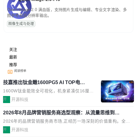
Qwen-Image-2.0 满血版，支持图片生成与编辑、专业文字渲染、多
图参考和高分辨率输出。
图像生成与处理
关注
最新
推荐
阅读榜单
技嘉推出钛金雕1600PG5 AI TOP电
源：为发烧级主机与本地AI算力打造旗
1600W钛金能效全可视化，机身紧凑仅16厘米
舰供电方案
继2026台北电脑展首度亮相后，技嘉科技近日正
开
开源科技
式发布钛金雕1600PG5 AI TOP电源。这款高端
2026年8月品牌营销服务商选型观察：从流量思维到品
电源专为发烧级DIY主机与本地AI算力平台打
牌资产思维的范式转移
造，整机长度仅16厘米，提供1600W额定功率
2026年的品牌营销服务商市场,正经历一场深刻的价值重构。全球
与80PLUS钛金能效；支持ATX 3.1与PCIe 5.1
全案品牌代理机构市场从2025年的83.1亿美元增长至2026年的86.
开
开源科技
规范，结合服务器级元件、完善供电线材与内置
6亿美元,年复合增长率达5.44%,预计2032年将突破120亿美元。数