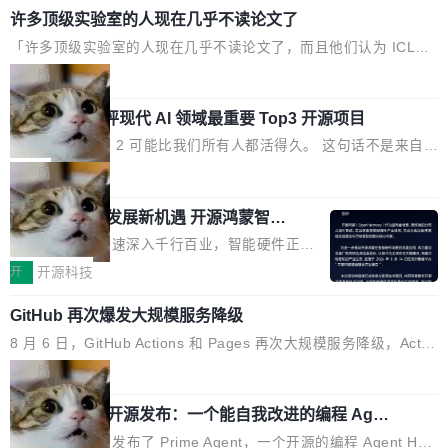
实时LCD监控屏，可充分满足当下高阶PC主机
许多顶级实验室的人现在几乎不读论文了
字广告与公共关系相关服务市场更是从2025年的8463亿美元扩张
的严苛使用需求。 澎湃功率，紧凑机身 钛金雕1
至2026年的8763亿美元。数字的背后是一个清晰的事实——品牌
「许多顶级实验室的人现在几乎不读论文了，而且他们认为 ICLR/I
600PG5 AI TOP具备强悍输出功率，同时实现
对专业化营销服务的需求从未如此迫切。 但市场扩容的同时,服务
CML/NeurIPS 充斥着大量过度宣传和欺诈。」 OpenAI 研究员 Ke
局
机身尺寸大幅精简。整机长度仅16厘米，属于同
商的竞争逻辑正在改变。2026年TopAgency年度合辑的观察指出,
ller Jordan 这条推文引发了广泛讨论。他不是在说风凉话，他是说
功率段机身尺寸十分紧凑的1600W电源产品。小
“产品”这个离消费者最近的载体,在整个品牌营销层面的权重显著变
xAI 前工程师评现代 AI 领域最重要 Top3 开源项目
出了一个圈内人尽皆知但很少公开捅破的事实。 Jordan 随后补充
巧机身有效提升市面主流标准A...
高了。全域营销服务商的竞争正在从规模转向深度,案例厚度、全域
了一句软化声明：「我不认为这些会议上大部分论文都在过度宣传
Flash Attention 2 可能比我们所有人都活得久。 这句话不是来自某
覆盖、多线协同...
或造假。问题是，作为读者，如果你筛选出那些看起来最令人兴奋
个技术博客，而是出自 Hieu Pham 的一条推文。Hieu Pham 是
局
的论文，那它们大部分都是过度宣传的。」 这才是真正的痛点。不
谁？他是 xAI 的早期工程师之一，在 Grok 训练基础设施团队工作
是所有论文都有问题，是最吸引眼球的那批论文最有问题。 他引用
共商智能硬件发展新机遇 开源鸿蒙智能
过。近日他在 X 上发了一条帖子，列出了他认为现代 AI 领域最重
硬件开发者日杭州站即将举行
的帖子来自 Mathew Shen，一位 ICLR 2026 的读者：「看了篇
要的三个开源项目。 第一个名字毫无悬念：Flash Attention 2。 Hi
随着万物智联加速深入千行百业，智能硬件正从
...
eu 的理由很具体。FA 系列不需要解释，但 FA2 是他认为最重要的
单点设备迈向智能化、网联化、协同化发展。作
开
开源科技
一个——复杂度恰到好处，刚好能驱动你去学 CuTe，但还没被那
为面向全场景、跨终端的分布式操作系统，开源
些"邪恶的" Hopper++ 优化所淹没，足够容易修改和适配。 更关键
GitHub 再次爆发大规模服务降级
鸿蒙通过统一技术底座和分布式能力，为不同类
的是 FA2 的持久性...
型智能设备的开发、连接与互联提供关键支撑，
8 月 6 日，GitHub Actions 和 Pages 再次大规模服务降级，Actio
也为产业链企业探索产品创新与商业增长打开新
ns 完全不可用超过 5 小时，webhook 停发，连自托管 runner 也
局
的空间。 8月14日，开源鸿蒙智能硬件开发者日
因调度层故障无法工作。Pages、Copilot code review、Copilot c
（OHDD：OpenHarmony Hardware Develope
Prime Agent 开源发布：一个能自我改进的编程 Agen
oding agent 全部受影响。从检测到完全恢复，大约 12 小时。 这
t，ARC-AGI 3 超越人类专家基线
r Day）将在杭州启航。活动面向智能硬件产业
是 2026 年 8 月的第六起事故，其中四起与 AI/Copilot 服务相关。
Prime Intellect 发布了 Prime Agent，一个开源的编程 Agent Har