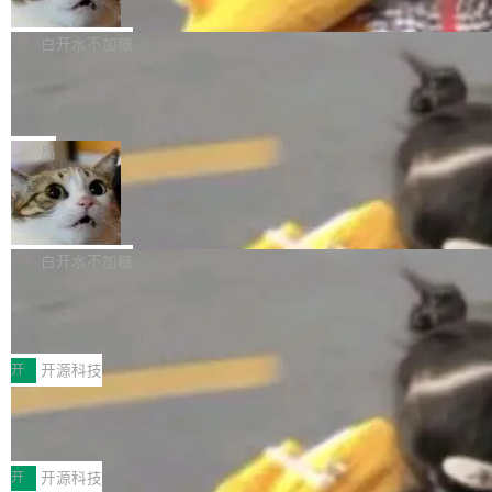
的。 从 deb 到 snap 的迁移路径 hwctl 是 rust-
ation 就曝出她将重回 OpenAI，负责递归自我
FFmpeg 9.0 现已发布，包含多项改进。官方更
hwlib 硬件 API 库的一部分，命令行工具负责查
改进方向的研究。她是 Thinking Machines 过
新日志列出的 9.0 版本主要更新内容如下： 扩
白开水不加糖
询 Ubuntu 的硬件认证数据库。...
去一年内第四个离开的联合创始人。 这家由前
展 AMF 色彩转换器 (vf_vpp_amf) 的 HDR 功能
OpenAI CTO Mira Murati 创立的公司，连创始
DeepSeek V4 Flash 单日消耗 8 万亿 t
MP4 muxer 中支持 LCEVC 音轨复用 Playdate
okens 登顶热搜
团队都留不住。 但 Thinking Machines 不是唯
视频编码器和多路复用器 添加 v360_vulkan filt
8 万亿 tokens。一天。一家公司的消耗。 Open
一在人才争夺战中失血的公司。六月，Google
er HE-AAC 960 解码 (DAB+) transpose_cuda
Code 在 X 上发帖：「DeepSeek Flash did 8T
局
连失两员大将：Noam Shazeer 去了 Op...
filter 添加 AMF Frame Rate Converter (vf_frc
tokens on August 1st. 5T of free usage + 3T
_amf) filter SMPTE 2094-50 元数据支持和直
NetBSD 11.0 正式发布
on OpenCode Go.」79.8 万次浏览，连带着 #
通 ProRes RAW VideoToolbox 硬件加速器 AP
DeepSeek一天消耗了8万亿# 上了微博热搜——
NetBSD 11.0 现已正式发布，这是 NetBSD 操
V ...
注意这是 OpenCode 一家的消耗。 OpenCode
作系统的第十八个主要版本。 自 NetBSD 10.1
白开水不加糖
是 Anomaly 出品的 AI 编程工具，套餐 10 美元/
以来的变化 更新亮点： 新增对 RISC-V 处理器
月。用户交了 10 美元，就能用 DeepSeek Flas
2026 ChinaJoy鸿蒙游戏增长臻享会举
架构的支持。NetBSD 11.0 是首个支持 64 位 R
办，鲸鸿动能系统呈现游戏行业解决方
h 随便写代码，按网友说法：「怎么使劲用也用
ISC-V 平台的稳定版本，涵盖一系列基于 StarFi
8月1日，2026 ChinaJoy期间，鸿蒙游戏增长臻
案
不完。」5T 来自免费额度，3T 来自 Go...
ve JH71XX 的设备，例如 VisionFive 2、PINE
享会在上海举办。鸿蒙生态的全场景智慧营销平
开
开源科技
64 STAR64，以及 QEMU。 增强了对 POSIX.1
台鲸鸿动能协同华为游戏中心，面向游戏行业开
-2024 和 C23 编程接口标准的兼容性。 compat
技嘉X3D系列再添新成员 B850 AORU
发者及生态伙伴，系统呈现了平台在游戏领域的
S ELITE X3D主板强化性能体验
_linux(8) 增强了对 Linux 系统调用的支持，包
完整能力版图——从IAP高价值用户的全周期经
面向AMD Ryzen X3D处理器玩家，技嘉X3D系
括 epoll（围绕 kqueue 实现）、POSIX 消息队
营、到IAA游戏的“买变一体”正循环、再到联运与
列主板阵容迎来新成员——B850 AORUS ELITE
开
开源科技