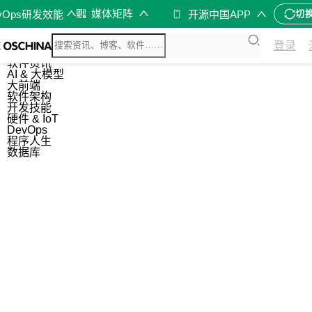
媒体矩阵
vOps研发效能
开源中国APP
切
综合
登录
开源资讯
软件资讯
AI & 大模型
大前端
软件架构
开发技能
硬件 & IoT
DevOps
程序人生
数据库