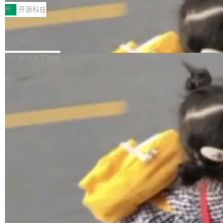
一，界面错位。他说这个问题"两年前就发现了，
AI 聊天功能（添加了一些快捷键）</span></li>
2026卫星活动——第二届多语种对话语音语言模
开
开源科技
至今没变"。 数据流方面，Manshin 指出 SwiftU
<li><span style="color:#000000">新增了始终
型挑战赛 （Multilingual Conversational Speec
I 的属性包装器演进史...
在新 SQL 控制台中打开 AI 生成的脚本的功能</
Qwen3.8-Max 发布，下周开源 Qwen3.
h Language Model Challenge，MLC-SLM）T
8-27B
span></li> <li><span style="color:#000000...
ask 1赛道中，传音TEX AI中心语音算法团队以
千问大模型宣布正式推出 Qwen 家族迄今最强大
自主研发的说话人归属多语种自动语音识别系统
的模型 Qwen3.8-Max，也是其首个 Max 规模
白开水不加糖
取得tcpMER 15.41%的成绩，在全球110支参赛
的开源权重模型。Qwen3.8-Max 的模型权重预
队伍中位列第二。此次突破展现了传音在多语种
计将于开源，彼时也将同步开源 Qwen3.8-27B
语音识别、说话人日志、时间对齐与长音频工程
模型。 根据介绍，Qwen3.8-Max 基于 Qwen 3.
加载更多
化系统等关键方向的系统性技术实力。 本届赛事
5 的架构基础构建，参数规模扩展至 2.4 万亿，
聚焦多语言对话语音模型面临的关键技术挑战，
激活参数95B，支持100万上下文Tokens，在编
共吸引来自全球工业界与学术界的1...
程、办公、科研以及长周期任务等方面实现了全
面提升。它不仅能应对更具挑战性的问题，还能
更可靠地端到端完成复杂任务，输出值得信赖的
成果。 全球开发者都可通过千问 AI 平台获得 Q
wen3.8 的 API 服务：国内每百万 Tok...