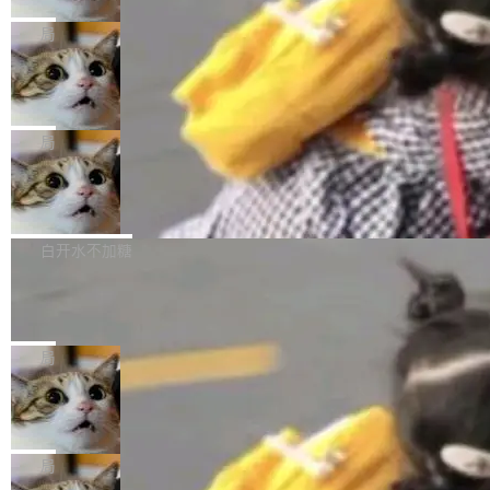
2027 年就能追上美国前沿实验室的水平。 Dela
五年前，David Crawshaw 问过很多软件工程师
频技...
最终并未成功落地，而高额算力消耗持续运行长
ngue 把原因归结为一件事：开放协作。中国的
一个问题：你写过什么给自己用的程序？答案几
局
达 5 个月，公司直到财务对账时才察觉异常。这
AI 开发者在一个共享和协作的生态里加速迭代，
乎都是没有。工程师们整天用别人写的程序写程
意味着一个无人看管的 AI 程序，在近半年时间
而美国模型厂商在"闭门造车"。他的原话是 "buil
DeepSeek Harness 宣布内测邀请，全
序给别人用。偶尔有人自己写个博客系统、智能
里日夜不停地"烧钱"。 复盘显示，...
网最大规模开源 Agent 路演现场诞生
ding in silos"——各自为战，互不通气。 这个判
家居控制、家庭实验室，都算稀奇事。 Crawsh
一条内测招募帖，发出去的时候大概没人想到它
断从他嘴里说出来分量不同。Hugging Face 是
aw 是 Shelley 的作者，一个开源 AI coding age
会变成一场开源 Agent 生态的路演。 8月1日，
局
全球最大的开源 AI 平台，上面跑着上百万个模
nt。他最近在博客上写了一篇文章，核心论点很
DeepSeek Harness 团队负责人崔添翼（tiany
型。谁在开源赛道上领先，...
简单：开发者工具必须开源。 理由不是传统的自
商汤 SenseNova U1.5-Lite-Preview
i）在 X 上发帖： 「如果你是 Agent Harness 相
开源
由软件情怀，而是一个跟 AI agent 直接相关的
关开源项目的开发者，希望参加 DeepSeek Har
商汤科技宣布面向社区开源轻量级统一多模态模
技术判断。 两行 prompt 就能个性化任何软件 C
ness 的内测，可以回复或私信联系我。请附上
型的预览版本 SenseNova U1.5-Lite-Preview。
白开水不加糖
rawshaw 给出了两个 prompt。 第一个： "下载
GitHub id 以及开源代表作。」 DeepSeek 曾在
公告称，SenseNova U1.5-Lite-Preview并非简
某个软件的源码，在本地构建。修改 agent ...
官方招聘信息中写过一条简洁有力的公式：Mod
Ubuntu 将核心系统包从 deb 转成了 s
单的模型规模升级，而是基于 SenseNova U1
nap
el + Harness = Agent。模型负责理解和推理，
的一次系统性迭代，不仅在同一架构中贯通视觉
Ubuntu 正在把又一个核心系统包从 deb 转为 s
Harness 负责把能力落到真实环境中——调用工
理解、推理、生成与编辑，还仅以 8B-MoT 的轻
nap。这次是 hwctl——一个用来检查 Ubuntu
局
具、读写文件、管理上下文、处理错误、完成闭
量大小，将能力推进到4K、更精细的真实质感、
硬件认证状态的命令行工具。 Canonical 工程师
环。崔添翼招人的标...
更复杂的视觉控制和可持续迭代编辑。 相比 U
Dario Amodei 担心新人来 Anthropic
Alan Griffiths 在邮件列表中说得很直白：「hwc
只为金钱，不为使命
1，U1.5-Lite-Preview 在以下方向上带来了显著
tl 是一个 Ubuntu 专有的包，它和它的依赖项都
顶级 AI 研究员在两家公司之间来回跳，中间只
提升： 原生支持4K图像生成； 更精细的局部纹
是 Ubuntu 专有的，不会用在其他发行版上。」
隔了几天。 Lilian Weng 上周刚宣布因健康原因
局
理、细节与真实世界质感； 更准确的中英文文字
所以 deb 版本的受众实际上为零。既然只有 Ub
离开 Thinking Machines Lab，说自己作为联合