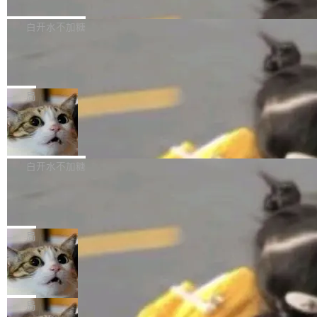
境、兼容场景、一键直出”。 Hy ASR 3.0 previe
问、下溢和溢出。（DiD） 修复了加载和解析内
演讲者分享了一个有趣的实践：面对 PG 18 已
w 不要求标准普通话，方言识别覆盖粤语、吴语
容提供的字体时出现的几个问题 为避免音频加
发布的 Release Notes，他利用 AI 工具（如 Co
白开水不加糖
等 10 大方言片区和 20 余个二级小片区。在开
载、处理和播放过程中可能出现的一系列错误，
pilot）对数千条 commit 日志进行自动分析，先
源评测集中，Hy ASR 3.0 preview 在多语种的
慕尼黑市政府为全职开源项目维护者提
对音频采样频率设定了下限 采样率低于 8kHz
让模型总结出三十余条潜在特性，再逐条要求生
WER（...
供资助
（通常被认为是 "telephone"/"walkie-talkie" 音
成详细解释和代码校验，最终筛选出对用户体感
"在过去大约 10 年的大部分时间里，libexpat 的
质的最低采样率）的音频格式将被拒绝 修复了 C
最强的若干项。对于尚未正式发版的 PG 19，则
维护工作一直与我的日常工作、家务、社交生活
局
SS 圆角虚线样式中可能存在的问题 如果表单中
通过拉取过去一年内（从 PG 18 Beta1 时间点
和休闲娱乐竞争时间。" 这是 libexpat 维护者 S
的图像元素不在同一个子树中，则它们将不再关
Firefox 153.0.3 发布
至今）的所有 commit，同样交由 AI 分析提炼。
ebastian Pipping 写在博客里的话。8 月 4 日，
联 加...
经过人工复核，准确度令人满意。这一方法也为
他宣布了一个新消息：从 2026 年 8 月 1 日起，
Firefox 153.0.3 现已发布，具体更新内容如
社区爱好者提供了高效跟踪新版本的思路。
他可以全职维护 libexpat 了，最长 6 个月。发
下： New Smart Window 包含多项增强功能：
白开水不加糖
工资的是慕尼黑市政府。 libexpat 是一个 C99
<ul> <li>现在建议列表会显示更多结果，方便用
编写的流式 XML 解析器，MIT 许可证。和 libx
Cloudflare Computer 开源：你的 Age
户查找历史记录和切换到已打开的标签页。（<a
nt 需要一台电脑，而不是一个容器
ml2 一样，它是世界上使用最广泛的 XML 解析
href="https://bugzilla.mozilla.org/show_bug.c
Cloudflare 开源了名为 @cloudflare/computer
库之一。你的操作系统、浏览器、无数的基础设
gi?id=2019042">Bug&nbsp;2019042</a>）</l
的 npm 包。项目的核心论点是：容器不适合 Ag
局
施软件，很可能都在用它。而过去十年，维护它
i> <li>现在，助手可以直接使用 Exa 的网络搜索
ent 计算。真正适合的，是 Isolate。 Cloudflare
的人一直在用业余...
结果回答问题，而无需将问题转交给搜索引擎。
OpenAI 公开邮件和聊天记录回应苹果
工程师在这件事上没什么可谦虚的——他们用 W
诉讼，称“Apple is getting this wron
（<a href="https://bugzilla.mozilla.org/show_
orkers 跑了十年 Isolate。用 CEO Matthew Pri
上个月，苹果一纸诉状把 OpenAI 告上法庭，指
g”
bug.cgi?id=204...
nce 的话说：「我们一生都在用 Isolate 运行代
控其挖角苹果前员工并窃取商业秘密。苹果的诉
局