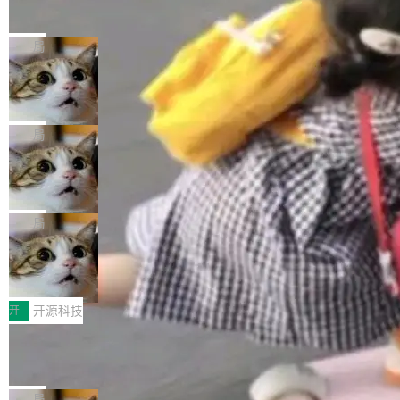
的帖子在 Reddit 火了
式”为主题，直面AI从实验室走向规模化产业落地
有一种东西，一旦用过就回不去了。Alex Fedos
的核心质量命题。会上，《2026智能研发生产力
eev 管它叫"软件设计的基石"。 他说的东西不新
局
工具选型手册》发布，Testin云测的Testin XAge
鲜——代数数据类型（ADT），尤其是和类型
nt智能测试系统入选AI测试领域代表产品。对CI
Cloudflare 开源内部企业 AI 平台 Clou
（sum type）。但他说清楚了一件事：这不是类
dflare OS
O而言，这提示了一个转变：AI测试正在从效率
型系统的学术体操，是日常编码的思维方式。 文
Cloudflare 发布了一个开源项目 Cloudflare O
工具升级为企业的质量基础设施。 CIO面对的新
章从一个简单的例子切入。一个网站的深色主题
S。如果你只看官方博客，你会觉得这是又一
局
现实 过去两年，CIO们的焦虑清单上多了两项：
设置，如果用布尔值 + 可空字段来表示——bool
个"AI 知识库 + 聊天机器人"——每个大厂都在
一是如何让大模型和智能体应用安全地从PoC走
ean 表示是否可切换，nullable 的默认模式、浅
Deno 团队开源 Celld，可自托管的分
做，没什么新鲜的。 但 Kenton Varda 在 Twitte
向生产，二是如何让测试团队跟得上AI应用...
布式 Durable Objects
色方案、深色方案——会产生大量无意义的组
r 上把事情说清楚了： 今天我们发布了 Cloudfla
Ryan Dahl 领导的 Deno 团队推出了最新开源项
合。方案缺了、配置冲突了、全 null 了。要知道
re OS，一个带连接器的聊天机器人，跟其他所
目 Celld，一个能在自己机器上运行 Cloudflare
局
哪些组合有效，作者说，你得靠"文档、校验、或
有科技公司做的一样。只不过，实际上它不一
Workers 和 Durable Objects 的守护进程。 设
者部落知识"。 换个写法。Rust 的 enum，两个
鲁大师7月新机性能/流畅/AI榜：vivo夺
样。这是 Sandstorm.io 的重制版，我十年前的
计思路很直接：每个对象是一个独立的 SQLite
变体：Switchable...
性能、流畅双第一，三星Galaxy Z系列
那个创业公司。不同的是，这次它构建在 Cloudf
数据库，按名称寻址，复制到你自己的 S3 兼容
2026年7月的手机市场，由于存储等硬件成本暴
新折叠缺席
lare Workers 上——我花了九年时间搭建的平台
存储库里。节点之间只通过这个存储库协调——
增，手机厂商的日子也不好过啊，新机速度明显
开
开源科技
——并且深度集成了 AI。这基本上是我十年秘密
没有控制平面，没有共识协议。每个对象自带一
放缓，因此硝烟味淡了许多。新机参数规格除开
计划的顶峰。 十年前，Ken...
Zed 推出 DeltaDB，一个记录 commit
个小型数据库，应用天然按分片构建，单个数据
高价的三星折叠（三星Galaxy Z Fold8 Ultra / Z
之间所有操作的版本控制系统
库的竞争和爆炸半径问题在设计层面就被消除
Fold8 / Z Flip8）外，其余要么是中低端机器，
Zed 编辑器团队发布了新项目——DeltaDB，一
了。 闲置的 cell 会休眠到几乎不占资源。当 cel
例如iQOO Z11i、REDMI Note 17、REDMI No
个在 git commit 之间记录每一次编辑操作的版
局