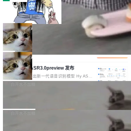
装完即用。 开源地址：Gitee · GitCode · GitHu
体。企业级代码仓库通常包含数十万乃至数百万
b 安装 支持 Java 8+（8~26）、macOS / Linu
一条“删库”命令跑 17 小时，算法工程
个文件，其规模远超单次模型调用可承载的上下
师删光 89TB 数据只为干私活
x / Windows / Harmony PC。 # macOS / Linu
文窗口。随着项目规模的持续扩张与代码历史的
最高人民检察院8月4日公布了一起案件：北京一
x / Harmony PC curl -fsSL https://solon.noea
不断累积，代码仓中的模块关系、接口契约、业
名90后算法工程师王某，为了给自己接的私活腾
局
r.org/solon...
务逻辑等关键信息往往分散于数十乃至数百个文
服务器空间，删光了公司AI游戏部门的全部核心
件之中，形成高度复杂的知识关联网络。传统的
Cloudflare 分享推理优化实践：KV ca
数据。 王某2024年1月入职东城区某科技公司AI
che 量化 + 权重压缩，吞吐量提升 4
代码检索手段（如关键词匹配、目录遍历）仅能
短剧部门，有互联网大厂背景。在公司内部架构
Kimi 和 GLM 是当前最强的大模型系列之一，但
1%，成本降 30%
在语法层面完成文本定位，难以触及代码的语义
调整期间，部门三次通知全员将数据从A集群迁
它们有一个共同的问题：太吃显存了。月之暗面
局
内涵与结构关联，导致开发者使用代码智能体在
移到B集群，王某都回复了"收到"。 他没有迁移
的 Kimi K 系列和智谱的 GLM 都是长上下文、M
理解大规模代码仓时面临显著"代码仓理解"瓶
数据。2024年9月3日下午4点，他使用此前登录
腾讯混元 Hy ASR3.0preview 发布
oE 架构的大模型，好用到让人上瘾，但 GPU 显
颈。 代码仓深度理解服务（以下简称" CodeBas
的账号密码进入A集群，输入了一条被程序员圈
存永远不够用。 Cloudflare 的 Workers AI 团队
腾讯混元正式推出新一代语音识别模型 Hy ASR
e深度理解服务"）是华为云码道（CodeA...
称为"删库跑路"的命令——最高管理员权限、无
一直在跑这些模型的推理。他们在官方博客上发
3.0preview。基于最新一代大语言模型 Hy3 的
白开水不加糖
需确认、强制递归删除。17个小时后，运维人员
了一篇技术文章，详细拆解了三种让大模型在 G
语言理解能力，以及融合了高精度语音识别与深
发现异常并中止进程时，89TB数据已经没了。
PU 上跑得更省、更快的技术手段——KV cache
Pale Moon 34.3.2 发布，苍月浏览器
度语义理解能力，实现了语音识别能力的全面升
删掉的是AI游戏部门的全部开发文件，包括公司
量化、模型权重压缩、以及共享 KV cache 的完
级。 根据介绍，Hy ASR3.0preview 目标在于：
Pale Moon 34.3.2 现已发布，这是一个安全更
自研的多个文生3D和...
整性保护。效果是：吞吐量提升 41%，每 token
让语音识别不再只是听清，而是真正听懂。通过
新和少量网页兼容性修复版本。 Changes/fixe
白开水不加糖
成本降低 30%，精度不变。 FP8 省的不仅是显
先理解你的语境和意图，再把准确的文字直接给
s： 实现了URL.Parse()便捷功能 对浏览器内部
存 KV cache 是推理时最吃显...
到你。从“逐字转写、单点优化”演进为“理解语
PostgreSQL 18/19 新特性深度解读
函数添加了多项边界检查，以避免潜在的越界访