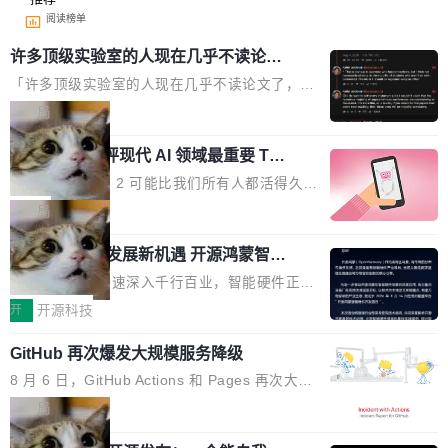
阅读榜单
许多顶级实验室的人现在几乎不读论文
了
「许多顶级实验室的人现在几乎不读论文了，而
且他们认为 ICLR/ICML/NeurIPS 充斥着大量过
局
度宣传和欺诈。」 OpenAI 研究员 Keller Jorda
xAI 前工程师评现代 AI 领域最重要 Top
n 这条推文引发了广泛讨论。他不是在说风凉
3 开源项目
话，他是说出了一个圈内人尽皆知但很少公开捅
Flash Attention 2 可能比我们所有人都活得久。
破的事实。 Jordan 随后补充了一句软化声明：
这句话不是来自某个技术博客，而是出自 Hieu
局
「我不认为这些会议上大部分论文都在过度宣传
Pham 的一条推文。Hieu Pham 是谁？他是 xAI
或造假。问题是，作为读者，如果你筛选出那些
共商智能硬件发展新机遇 开源鸿蒙智能
的早期工程师之一，在 Grok 训练基础设施团队
硬件开发者日杭州站即将举行
看起来最令人兴奋的论文，那它们大部分都是过
工作过。近日他在 X 上发了一条帖子，列出了他
随着万物智联加速深入千行百业，智能硬件正从
度宣传的。」 这才是真正的痛点。不是所有论文
认为现代 AI 领域最重要的三个开源项目。 第一
单点设备迈向智能化、网联化、协同化发展。作
开
开源科技
都有问题，是最吸引眼球的那批论文最有问题。
个名字毫无悬念：Flash Attention 2。 Hieu 的
为面向全场景、跨终端的分布式操作系统，开源
他引用的帖子来自 Mathew Shen，一位 ICLR 2
理由很具体。FA 系列不需要解释，但 FA2 是他
GitHub 再次爆发大规模服务降级
鸿蒙通过统一技术底座和分布式能力，为不同类
026 的读者：「看了篇 ...
认为最重要的一个——复杂度恰到好处，刚好能
型智能设备的开发、连接与互联提供关键支撑，
8 月 6 日，GitHub Actions 和 Pages 再次大规
驱动你去学 CuTe，但还没被那些"邪恶的" Hopp
也为产业链企业探索产品创新与商业增长打开新
模服务降级，Actions 完全不可用超过 5 小时，
局
er++ 优化所淹没，足够容易修改和适配。 更关
的空间。 8月14日，开源鸿蒙智能硬件开发者日
webhook 停发，连自托管 runner 也因调度层故
键的是 FA2 的持久性...