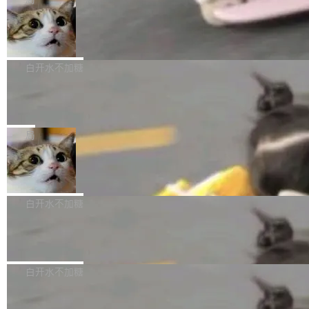
l 迁移或唤醒时，新宿主从 S3 恢复 SQLite 数据
te 17 Pro、OPPO K15，要么是vivo X300 E这
本控制系统。目前处于 Early Access 阶段。 De
库继续执行。存储库是持久化的唯一真相...
样的次旗舰。 Galaxy Z Fold8 Ultra / Z Fold8 /
SpaceXAI 单季资本开支达 183 亿美元
ltaDB 的核心思路直接写在 landing page 最显
Z Flip8三款折叠屏新机均在7月22日发布，且全
眼的位置：「Software is made between com
根据风险投资人Tomer Tunguz 博客（VC 分
部搭载骁龙8 Elite Gen5 for Galaxy，它们本该
mits」——软件是在 commit 之间写出来的。git
析）披露的最新分析与第二季度业绩报告，Spac
白开水不加糖
是7月性...
只记录了你提交的最终状态，但真正的工作过程
eXAI在上个季度的总资本支出飙升至183.7亿美
——打字、删改、试错、agent 对话——都在 co
Meta 发布终端编程 Agent“Muse Cod
元。其中，绝大部分资金被直接用于 AI 领域，
e” 和 Muse Spark 1.2 模型
mmit 之间的空隙里丢失了。 DeltaDB 要做的就
金额高达158.3亿美元，这一单项投入已经逼近
Meta 今天发布了两款 AI 产品：Muse Code，
是把这段空隙补上。 回退到任何一次编辑：Delt
微软同期总资本开支的四成。 与亚马逊、Alpha
一个在终端里运行的编程 agent；Muse Spark
局
aDB 捕获 commit 之间的每一次操作，...
bet、微软以及 Meta 等传统科技巨头相比，Spa
1.2，驱动这个 agent 的新模型。一句话概括：
ceXAI的资金消耗速度尤为引人瞩目。然而，支
美团开源 LoHoSearch，用知识图谱校
你可以用 curl -fsSL https://dev.meta.ai/install.
准 AI 能力认知
撑庞大支出的资金来源却呈现出截然不同的面
sh | bash 安装一个能在大项目里自动规划、写
机器出题的前提，是让机器拥有全局视野。整个
貌。数据显示，微软和 Meta 主要依托充沛的经
代码、验证结果的 AI 终端工具。 据介绍，Muse
构建流程可以分为四个环节：建图 → 控制难度
白开水不加糖
营现金流来覆盖资本开支，其资本支出覆盖率分
Code 是 Meta 的编程 agent 产品。它和市场上
→ 质量把关 → 数据概览。
别达到155% 和106%;而SpaceXAI的经营现金
已有的终端编程 agent 在设计理念上有几个明显
腾讯开源 UCL-MPComm 通信库
流仅能覆盖资本开支的12...
的差异点。 异步后台 agent：Muse Code 有一
腾讯网平团队宣布开源了 UCL-MPComm 通信
个主 agent 循环，外加一组后台 agent。这些后
库，并将作为transport接入Mooncake TENT。
白开水不加糖
台 agent...
该通信库针对AI Memory池化场景的数据传输需
CoStrict入选工信部2025人工智能应用
求进行了深度优化，能够实现数据中心内大规模