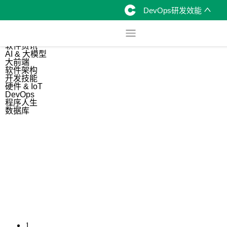
DevOps研发效能
综合
开源资讯
软件资讯
AI & 大模型
大前端
软件架构
开发技能
硬件 & IoT
DevOps
程序人生
数据库
1