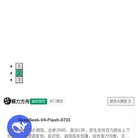
1
2
3
模力方舟
最新模型
热门模型
更多大模型
DeepSeek-V4-Flash-0731
高效轻量化MoE模型，总参284B，激活13B，原生支持百万超长上下
文能力。推理速度快、延迟低、调用成本低廉，综合能力均衡，主打