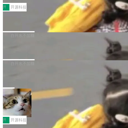
括 epoll（围绕 kqueue 实现）、POSIX 消息队
营、到IAA游戏的“买变一体”正循环、再到联运与
列主板阵容迎来新成员——B850 AORUS ELITE
开
开源科技
列、...
广告协同的全链路经营闭环，以及面向全球市场
X3D。作为面向主流高性能平台打造的全新主板
的出海增长布局。 华为终端云业务商业化销售负
Zadig v5.0 发布：AI 发布专员与 AI 审
产品，B850 AORUS ELITE X3D延续技嘉在X3
查专员上线
责人在开场致辞中表示，游戏开发者的核心诉求
D平台优化上的技术积累，旨在为游戏玩家带来
我们团队这几天最大的卡点不是 AI 写得不够
已不再是“多一个投放渠道”，而是一套能够持续
更稳定、更高效的装机选择。 B850 AORUS ELI
好，是 AI 写得太好了。 好到审查排期从两天的
白开水不加糖
驱动增长的体系。截至目前，搭载HarmonyOS
TE X3D基于AMD AM5平台打造，支持AMD Ry
活儿拖成了五天。PR 一堆起来没人敢合，发布
6的终端设备已突破7000万台，注册开发者数量
zen 9000/8000/7000系列处理器，并针对X3D
Dgraph v25.4.0 发布，具有图形后端的
窗口推了又推。好到合进 main 分支的代码，我
已突破 1100 万。随着鸿蒙生态汇聚越来越多的
原生 GraphQL 数据库
处理器特性进行平台级优化。其搭载X3D鸡血模
们自己都没看完。 这事不是个例。GitLab 调研
Dgraph 是一个水平可扩展的分布式 GraphQL
高质量游戏...
式2.0，可根据不同使用场景释放处理器潜力，
过 1528 名开发者，85% 说 AI 把瓶颈从写代码
数据库，有一个图形后端。作为一个原生的 Gra
白开水不加糖
帮助玩家在游戏与高负载应用中获得更充分的性
转移到了审代码。 写代码有人替你干了。但审代
phQL 数据库，它严格控制数据在磁盘上的排列
能表现。 在核心规格方面，B850 AO...
码、把关发版这两道关，还得靠人肉扛。 V5.0
竹知了：一个零依赖的单文件 HTML，
方式，以优化查询性能和吞吐量，减少集群中的
把儿时竹蝉玩具搬进浏览器
想让 AI 一起盯。
磁盘寻道和网络调用。 Dgraph v25.4.0 现已发
竹知了（zhuzhiliao）是那种小时候路边摊上几
布，具体更新内容包括： feat(zero)：Zero 现
块钱的玩意儿——一根小竹签，一个竹筒，一头
局
支持 --security superflag（token=...;whitelist
系着涂了松香的线。甩起来，竹膜震动，发出“哇
=...），与 Alpha 版本的格式一致，并据此对其
30倍效率升级：解锁医学影像数据要素
——哇”的蝉鸣声。实物越来越难找了，有开发者
价值化的真实路径
管理 HTTP 端点进行授权。 <blockquote> <p>
把它做成了 Web 玩具，放在 zhuzhiliao.imsai.c
完成一例腹部CT影像标注，张医生过去需要约1
<span><strong>警告：</strong>&nbsp;Zero
c 上，并在 GitHub 开源。 玩法很简单：按住屏
20个小时。他必须在数百张连续影像上，一笔一
开
开源科技
的 admin ...
幕画圈，或者直接甩手机。页面会实时显示转速
笔勾画边界，一层一层识别肌肉组织。如今，使