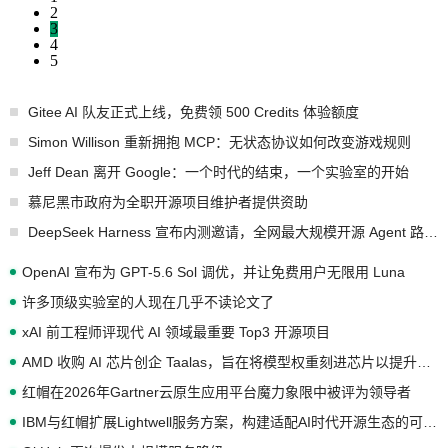
2
3
4
5
Gitee AI 队友正式上线，免费领 500 Credits 体验额度
Simon Willison 重新拥抱 MCP：无状态协议如何改变游戏规则
Jeff Dean 离开 Google：一个时代的结束，一个实验室的开始
慕尼黑市政府为全职开源项目维护者提供资助
DeepSeek Harness 宣布内测邀请，全网最大规模开源 Agent 路演现场诞生
OpenAI 宣布为 GPT-5.6 Sol 调优，并让免费用户无限用 Luna
许多顶级实验室的人现在几乎不读论文了
xAI 前工程师评现代 AI 领域最重要 Top3 开源项目
AMD 收购 AI 芯片创企 Taalas，旨在将模型权重刻进芯片以提升推理性能
红帽在2026年Gartner云原生应用平台魔力象限中被评为领导者
IBM与红帽扩展Lightwell服务方案，构建适配AI时代开源生态的可信基础设施