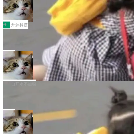
码，而 AI Agent 不需要容器，它们需要的是 Iso
状把 OpenAI 描述成一个系统性地从前东家挖
late。」 容器为什么不合适 容器的问题在于启动
HUAWEI MatePad Edge上架WorkBu
人、套取机密信息的对手。 OpenAI 没发律师
ddy鸿蒙PC版，说话就能干活的AI办公
和销毁都太重了。一个 Agent 要执行的任务可能
函，也没选择庭外沉默。它在官网贴了一篇博
全能AI工作台WorkBuddy鸿蒙PC版上架HUAWE
搭子
只需要几毫秒的 CPU 时间，但容器从冷启动到
文，标题只有六个字：Apple is getting this wro
I MatePad Edge应用市场，直接下载即可使
开
开源科技
就绪要花数秒。如果未来有十...
ng。 然后，它把邮件往来和 iMessage 聊天记
用，与鸿蒙电脑上的体验一致。值得一提的是，
录全贴了出来。 他发错人了 苹果外部律师 Gabr
FFmpeg 9.0 发布：代号“Lei”，以此纪
这是目前市面上唯一支持平板接入WorkBuddy P
念中国开发者雷霄骅
iel Gross 来自 Weil 律所，2 月 23 日下午 5:53
C版的产品，搭载“人机双写”重磅功能——你写
全球知名开源多媒体框架 FFmpeg 今天正式发
给 OpenAI 总法律顾问 Che Chang 发了封邮
你的，AI写AI的，同屏协作互不干扰。一句话让
布了 9.0 版本。这个版本除了带来新一代音视频
局
件，附了一封长信，要求 OpenAI 配合调查前苹
AI帮你干活，现在开启全新体验！ 温馨提示：
处理能力和硬件加速支持之外，还有一个特殊之
果员工带走机密信...
体验WorkBuddy鸿蒙PC版前，请将 HUAWEI M
亚马逊成本失控：AI 写代码烧掉 1215
处：FFmpeg 9.0 的代号是“Lei”。 这个名字，
万元，超预算 860%
atePad Edge 升级至 HarmonyOS 6.1.0.135S
来自中国开发者雷霄骅（Lei Xiaohua）。 对于
外媒近日曝光了亚马逊的多份内部报告显示，AI
P9 patch03及以上版本。 *升级路径：设置 > 搜
很多中国音视频开发者而言，这个名字并不陌
导致公司在多个项目上超支。《金融时报》报道
白开水不加糖
索“软件更新” > 检查更新，即可搜索新版本，下
生。十年前，他通过大量中文技术文章、源码分
称，仅一个项目的成本超支就高达 180 万美元
载安装完成升级即可。 没有...
析和开源示例，让一代开发者第一次真正理解 F
Hugging Face CEO 发声：中国正在开
（约合人民币 1215 万元）。 具体来说，一名工
源模型上碾压我们
Fmpeg，也成为很多人进入音视频开发领域的
程师借助 Anthropic 旗下 Claude Sonnet 模型
"他们正在开源模型上碾压我们。" Hugging Fac
“启蒙老师”。 而今年，恰好是雷霄骅离世十周
编写程序，目标是完成电商平台作者信息与商品
e CEO Clément Delangue 在 CNBC 的采访里
局
年。FFmpeg 社区最终选择用一个大版本的名
列表的数据匹配 —— 一项常规的数据处理任
没有拐弯抹角。他说中国正在赢得 AI 竞赛，而
字，留下了这份纪念。 雷霄骅曾是中国传媒大学
务，最终却产生了 180 万美元的账单，实际支出
当 AI agent 把源码变成了最好的扩展系
且按目前的速度，中国 AI 工具预计在今年底或
数字电视技术方向的博士生，长期从事视频、音
统，开发者工具必须开源
超出原定预算 860%。 更令人意外的是，该项目