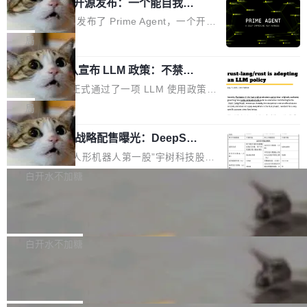
（OHDD：OpenHarmony Hardware Develope
Prime Agent 开源发布：一个能自我改
障无法工作。Pages、Copilot code review、C
进的编程 Agent，ARC-AGI 3 超越人类
r Day）将在杭州启航。活动面向智能硬件产业
opilot coding agent 全部受影响。从检测到完全
Prime Intellect 发布了 Prime Agent，一个开源
专家基线
链企业和开发者，邀请行业专家与资深技术顾
恢复，大约 12 小时。 这是 2026 年 8 月的第六
的编程 Agent Harness，核心设计围绕两个抽
局
问，围绕开源鸿蒙技术能力、设备适配、芯片适
起事故，其中四起与 AI/Copilot 服务相关。 Git
象：Recursive Language Model（RLM）和 C
配、功耗与稳定性调优、兼容性测评及统一互联
Hub 员工 kdaigle 在 HN 讨论中贴出了一组数
Rust 项目团队宣布 LLM 政策：不禁
ontinual Harness。在 ARC-AGI 3 基准测试
等内容展开系统讲解和实战交流，帮助企业进一
止，但你要承认哪些代码不是你写的
据：2025 年全年 10 亿次 commit。现在，每周
上，Prime Agent + Opus 5 的组合达到了 95.
Rust 语言项目正式通过了一项 LLM 使用政策，
步了解开源鸿蒙在智能...
2.75 亿次，全年预计 140 亿次。GitHub...
5% RHAE Best@1，超过了 ARC 报告的人类专
覆盖 rust-lang/rust 单一仓库的代码贡献。这不
局
家基线 95.4%。 不是又一个 coding agent 包装
是项目级别的官方立场，目前由五个团队采纳，
器 Prime Agent 的架构和市面上大多数 coding
宇树科技 IPO 战略配售曝光：DeepSe
但它可能是主流开源项目中关于 AI 辅助贡献最
ek 获配 93.3 万股，锁定 36 个月
agent 有本质区别。大多数 agent harness 的设
细致的一份规则。 政策的核心只有一句话：LLM
8月6日晚间，“人形机器人第一股”宇树科技股份
计是基于早期模型的能力—...
可以用来分析、提炼、审阅、建议，但不能用来
有限公司披露IPO发行价格及战略配售结果，杭
白开水不加糖
创作。 具体来说，LLM 生成的代码可以提交，
州深度求索人工智能基础技术研究有限公司（De
但必须满足五个条件：预先安排、非关键、高质
Docker 29.7.2 发布
epSeek）获配93.3399万股，按150.8元/股发行
量、充分测试、充分审查，并且必须披露。LLM
价格计算，认购金额约1.41亿元，股份锁定期为
Docker 29.7.2 现已发布，具体更新内容如下：
不得生成涉及安全性的关键变更，除非作者本身
36个月。 公告显示，本次宇树科技战略配售对
Bug fixes and enhancements 修复多次传递同
白开水不加糖
就是领域专家。即使如此，政策也"强烈不建
象主要包括长期投资机构、与公司业务具有战略
一环境变量时，docker service create和docker
议"这么做。 对于不披露的情况，审核者可以直
Apache Fluss 毕业成为顶级项目
合作关系或长期合作愿景的大型企业、科创板保
service update会发生 panic 的问题。docker/cl
接关闭 PR，无需解释。 政策作者 Jynn Ne...
荐人跟投子公司，以及公司高级管理人员和核心
i#7145 修复了 Docker Engine 29.7.0 中引入的
今年 7 月，Apache Fluss 的毕业提案在 Apach
员工参与设立的专项资产管理计划。其中，Dee