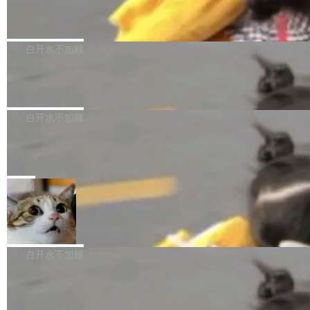
（圈/秒），声音来自真实竹知了录音的 1.72 秒
Apache Dubbo-go v3.3.2 正式发布
用东软飞标医学影像标注平台，同样的工作缩短
采样，无缝循环。音频解码失败时，还有一套合
至4小时，效率提升30倍。 这组数字背后，改变
这个版本面向生产环境，重心在内核稳定性。我
成兜底——锯齿波振荡器模拟脉冲，并联带通共
的不只是速度，而是把医学影像转化为AI能力的
们彻底收敛了旧配置体系，扩展了 Triple 协议与
白开水不加糖
振峰模拟竹膜和筒腔共鸣。 技术细节上，物理引
路径真正打通了。 大型医院积累的影像数据规模
泛化调用能力，加强了应用级元数据和服务治
擎是绳系质点模型：重力、弹性绳（只拉不
庞大，但不能直接用于训练模型。器官、病灶和
Calibre 9.12 发布，功能强大的开源电
理，同时集中修了并发安全、资源泄漏和热路径
推）、空气阻力，1/240 秒定步长积...
子书工具
组织边界，必须由专业医生逐层识别、标记和校
性能问题。
Calibre 开源项目是 Calibre 官方出的电子书管
正，才能成为机器能理解的高质量数据。医学影
理工具。它可以查看，转换，编辑和分类所有主
白开水不加糖
像AI落地最昂贵的环节，不是算法，是专业医生
流格式的电子书。Calibre 是个跨平台软件，可
的时间。 张医生是某三甲医院放射科副主任医
SwiftUI 问世七年了，为什么开发者还
以在 Linux、Windows 和 macOS 上运行。 Cal
师，牵头一项腹部肌肉影像课题。他需要在数百
在骂它？
ibre 9.12 现已正式发布，此次更新内容如下：
Yakov Manshin 发了一期长达 40 分钟的 YouT
张CT影像上完成像素级精细分割，让系统"...
新功能 macOS：在 Connect/Share 按钮中添加
ube 视频，标题是"SwiftUI 七年后：一个平庸的
局
通过 AirDop 共享书籍的功能 Content server：
故事"。视频核心观点很简单：SwiftUI 发布七年
支持可向服务器后端添加新端点的插件 Edit boo
DBeaver 26.1.4 发布
了，仍然像一个永久公测版。 Manshin 从数据
k：Compress images：添加将 GIF 图像转换为
流、布局系统、API 稳定性、性能、跨平台五个
DBeaver 是一个免费开源的通用数据库工具，适
JPEG/WebP 的选项 ToC Editor：添加一个按
维度逐一批判了 SwiftUI。最让人印象深刻的一
用于开发人员和数据库管理员。DBeaver 26.1.4
白开水不加糖
钮，用于对目录中的条目进...
个论据是：苹果官方的 SwiftUI 教程项目 Land
现已发布，具体更新内容包括： AI 助手： <ul st
marks，用最新 Xcode 在最新 macOS 上构建
传音TEX AI语音算法团队斩获MLC-SL
yle="margin-left:0; margin-right:0"> <li><span
M 2026国际挑战赛Task 1亚军
运行，出来的效果是坏的——侧边栏按钮大小不
style="color:#000000">现在可以通过键盘访问
近日，在国际语音领域顶级会议INTERSPEECH