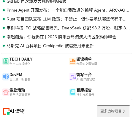
GitHub 再次爆发大规模服务降级
Prime Agent 开源发布：一个能自我改进的编程 Agent，ARC-AGI 3 超越人类专家基线
Rust 项目团队宣布 LLM 政策：不禁止，但你要承认哪些代码不是你写的
宇树科技 IPO 战略配售曝光：DeepSeek 获配 93.3 万股，锁定 36 个月
潮起潮落，你我仍在 | 2026 腾讯云粤港澳大湾区架构师峰会
马斯克 AI 百科项目 Grokipedia 被曝数月未更新
TECH DAILY
阅读榜单
每日内容报纸化
每周热文看这里
DevFM
智写平台
当天资讯听着看
AI 创作更轻松
激励活动
智库报告
参与活动赢源石
行业技术报告
AI 造物
更多造物项目