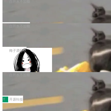
一个回归问题，该问题导致拉取镜像时会拒绝包
e 孵化器项目管理委员会（IPMC）投票中获得
白开水不加糖
pSeek作为与宇树科技具备战略合作关系的企
含绝对 hardlink 目标的镜像（此类镜像由某些镜
全票通过，随后获 Apache 软件基金会董事会批
业，获配股份数量占本次发行数量的2.31%。 除
马斯克 AI 百科项目 Grokipedia 被曝数
像构建工具生成）。moby/moby#53305 修复了
准。今天，Apache 软件基金会正式宣布 Apach
DeepSeek外，腾讯旗下上海启善投资有限公司
月未更新
Docker Engine 29.7.0 中引入的一个回归问
e Fluss 孵化毕业，成为 Apache 顶级项目（TL
埃隆·马斯克推出的AI百科项目 Grokipedia 被曝
获配9...
题，该问题可能导致在旧版 Linux 内核...
P）！这一里程碑不仅标志着 Fluss 迈入新的发
长期停止内容更新，未能实现其作为“AI版维基百
白开水不加糖
展阶段，也将进一步推动流式存储、实时湖仓与
科”替代品的目标。 据 Lawfare 最新调查，自今
AI 数据基础加速融合，为实时数据基础设施的发
Solon I18n：三种解析器，零样板代码
年4月以来，Grokipedia 页面更新功能基本停
展开启新的篇章。
滞，过去三个月内没有任何条目完成更新，用户
如果你在 Spring Boot 里做过国际化，流程大概
提交的编辑请求也长期处于待处理状态。 Groki
是这样的：配 MessageSource 的 Bean、写 R
梅子酒好吃
pedia 于去年底上线，定位为由人工智能生成内
eloadableResourceBundleMessageSource、
容的百科平台，被马斯克视为传统众包百科网站
Apache Doris 4.1 全面增强 Iceberg：
声明 LocaleResolver、注册 LocaleChangeInt
支持 UPDATE、MERGE INTO 与 Iceb
维基百科的替代方案。Lawfare 调查发现，无论
erceptor…五六步之后才能看到第一行翻译文
Apache Doris 4.1 要补齐的，正是缺失的那一
erg V3
热门页面还是低关注度页面，均未出现近期更
本。 Solon 换了个方式。整个 i18n 模块围绕三
半。在已有查询能力的基础上，Doris 进一步支
白开水不加糖
新，相关问题并非局限于特定领域，而是在不同
个解析器、一个注解、一个工具类展开——没有
持了 UPDATE、DELETE、MERGE INTO 等数
主题和访问量页面中普遍存在。 调查人员最初认
XML、没有拦截器注册、没有样板配置。 资源
Testin XAgent：CIO智能测试落地指南
据修改操作、完整的表结构管理与分区演进，以
为，Grokipedia可能只是限...
文件的约定 把文件放到 resources/i18n/ 下： r
及 rewrite_data_files、expire_snapshots 等日
7月30日，TiD2026质量竞争力大会在北京中关
esources/i18n/messages.properties ...
常维护操作，并完整支持 Iceberg V3 格式。
村国家自主创新示范区会议中心开幕。本届大会
开
开源科技
由中关村智联软件服务业质量创新联盟主办，以
让非法状态不可表示：一篇关于 ADT
“智构可信·质创未来——AI原生时代的质量新范