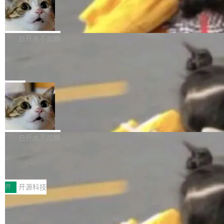
生成与复杂版式组织； 更稳定的图...
untu 用户在用，那用 snap 打包就没什么可纠结
FFmpeg 9.0 发布
创始人的角色「太累了」。几天后，The Inform
的。 从 deb 到 snap 的迁移路径 hwctl 是 rust-
ation 就曝出她将重回 OpenAI，负责递归自我
FFmpeg 9.0 现已发布，包含多项改进。官方更
hwlib 硬件 API 库的一部分，命令行工具负责查
改进方向的研究。她是 Thinking Machines 过
新日志列出的 9.0 版本主要更新内容如下： 扩
白开水不加糖
询 Ubuntu 的硬件认证数据库。...
去一年内第四个离开的联合创始人。 这家由前
展 AMF 色彩转换器 (vf_vpp_amf) 的 HDR 功能
OpenAI CTO Mira Murati 创立的公司，连创始
DeepSeek V4 Flash 单日消耗 8 万亿 t
MP4 muxer 中支持 LCEVC 音轨复用 Playdate
okens 登顶热搜
团队都留不住。 但 Thinking Machines 不是唯
视频编码器和多路复用器 添加 v360_vulkan filt
8 万亿 tokens。一天。一家公司的消耗。 Open
一在人才争夺战中失血的公司。六月，Google
er HE-AAC 960 解码 (DAB+) transpose_cuda
Code 在 X 上发帖：「DeepSeek Flash did 8T
局
连失两员大将：Noam Shazeer 去了 Op...
filter 添加 AMF Frame Rate Converter (vf_frc
tokens on August 1st. 5T of free usage + 3T
_amf) filter SMPTE 2094-50 元数据支持和直
NetBSD 11.0 正式发布
on OpenCode Go.」79.8 万次浏览，连带着 #
通 ProRes RAW VideoToolbox 硬件加速器 AP
DeepSeek一天消耗了8万亿# 上了微博热搜——
NetBSD 11.0 现已正式发布，这是 NetBSD 操
V ...
注意这是 OpenCode 一家的消耗。 OpenCode
作系统的第十八个主要版本。 自 NetBSD 10.1
白开水不加糖
是 Anomaly 出品的 AI 编程工具，套餐 10 美元/
以来的变化 更新亮点： 新增对 RISC-V 处理器
月。用户交了 10 美元，就能用 DeepSeek Flas
2026 ChinaJoy鸿蒙游戏增长臻享会举
架构的支持。NetBSD 11.0 是首个支持 64 位 R
办，鲸鸿动能系统呈现游戏行业解决方
h 随便写代码，按网友说法：「怎么使劲用也用
ISC-V 平台的稳定版本，涵盖一系列基于 StarFi
8月1日，2026 ChinaJoy期间，鸿蒙游戏增长臻
案
不完。」5T 来自免费额度，3T 来自 Go...
ve JH71XX 的设备，例如 VisionFive 2、PINE
享会在上海举办。鸿蒙生态的全场景智慧营销平
开
开源科技
64 STAR64，以及 QEMU。 增强了对 POSIX.1
台鲸鸿动能协同华为游戏中心，面向游戏行业开
-2024 和 C23 编程接口标准的兼容性。 compat
技嘉X3D系列再添新成员 B850 AORU
发者及生态伙伴，系统呈现了平台在游戏领域的
S ELITE X3D主板强化性能体验
_linux(8) 增强了对 Linux 系统调用的支持，包
完整能力版图——从IAP高价值用户的全周期经
面向AMD Ryzen X3D处理器玩家，技嘉X3D系