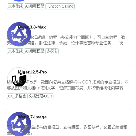
高并发、轻量化任务，适合日常对话、内容创作、基础 RAG、批量
文本生成
AI 编程模型
Function Calling
文案处理等普惠刚需场景。
Qwen3.8-Max
2.4万亿参数MoE旗舰，编程与办公能力全面跃升，可自主编程十数
天交付完整项目。胜任法律、金融、设计等数百种专业任务，一次对
话端到端交付生产级成果。原生视觉理解贯穿规划、执行与验证全流
文本生成
AI 编程模型
多模态
程，支持超长文档与长视频的深度语义解析。长程任务中自主规划与
闭环迭代，持续进化。
MinerU2.5-Pro
MinerU2.5-Pro是一款面向复杂文档解析与 OCR 场景的专业模型，能
够从图片和文档中识别文字、理解页面布局，并将非结构化内容转换
为便于存储、检索和二次处理的结构化结果。
8K
多语言
文档处理/OCR
Wan2.7-Image
万相 2.7 图像生成与编辑模型，支持组图、多图参考、交互式编辑和
最高 2K 输出。