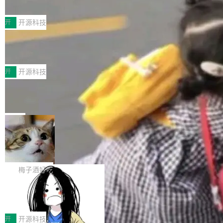
典型案例
计算节点间多种内存类型的高性能通信。 UCL-
近日，工信部科技司公示《2025人工智能应用典
MPComm将作为一种传输引擎接入Mooncake T
型案例入选名单》，深信服“面向企业研发场景的
开
开源科技
ENT，实现零拷贝传输性能提升30%、非零拷贝
开源 AI 编程平台 CoStrict 应用”凭借卓越的技术
传输性能最高提升5倍。UCL-MPComm底层基
深信服AI算力网关入选工信部人工智能
创新与落地成效成功入选。 全链路私有化部署，
应用典型案例！
于自研UCL-Engine通信引擎，后续腾讯网平将
助力企业AI研发安全落地 当前，越来越多企业已
前不久，工业和信息化部正式发布《2025年人工
持续开源更多基于UCL-Engine的高性能通信组
经开始引入 AI Coding 工具，通过调用公有云模
智能应用典型案例名单》，集中展示人工智能在
开
开源科技
件。 腾讯网平团队在UCL-MPComm中实现了一
型或企业内部部署模型提升研发效率。但随着 AI
各领域的应用成果，覆盖技术底座、行业赋能、
个独立于业务线程的全局通信引擎（Engine），
Jeff Dean 离开 Google：一个时代的结
Coding 从个人辅助工具逐步走向团队级、组织
产品应用、支撑保障、专题等五大方向。深信服
并实...
束，一个实验室的开始
级应用，企业在规模化落地过程中，对安全性、
AI算力网关（AI创新平台）成功入选！ 随着各行
Google 员工编号 20。MapReduce 作者之一。
可控性和代码质量提出了更高要求。 首先是数据
各业的Agent走向规模化建设，算力构成形态逐
Bigtable 作者之一。TensorFlow 的作者之一。
局
安全与合规要求。对于大多数普通研发场景，公
渐丰富，用户关注的重点也在发生变化：不只是
Gemini 的架构师。Google 首席科学家。 Jeff D
有云模型能够满足快速试用和效率提升的需求。
🔥 SolonCode v2026.8.4 发布：界面
让AI用起来，还要进一步看清混合算力时代下，
ean 在 Google 工作了 27 年后，宣布离职。 他
但对于金融、能源、医疗等对数据安全要求较...
字体可调、22 种语言、记忆搜索增强
Token花在哪里、算力是否被充分利用，以及持
不是一个人走。一同离开的还有 Sanjay Ghema
打开终端就能上岗的全中文编码智能体，这一轮
续增长的AI成本该如何优化。 深信服AI算力网关
wat（Google 员工编号 23，Jeff Dean 二十多
把「看得清、用母语、记得住」三件事一次补
梅子酒好吃
正是围绕这些实际问题，从Token治理和成本治
年的编程搭档，MapReduce 和 Bigtable 的共同
齐。 SolonCode 是什么 SolonCode 是杭州无
理两个方面，让用户的每一份算力都看得清、管
作者）、Quoc Le（Google 大脑核心成员，Se
让“代码语义理解”深度释放AI Coding
耳科技研发的企业级终端编码智能体——一位全
得住、用得稳、省得下、更安全！ 一、从现在开
价值潜能：华为云码道（CodeArts）
q2Seq 和 DocAI 的共同发明人）以及 Oriol Vin
中文驱动的数字员工，自主理解需求、规划步
一、代码仓深度理解技术的作用与价值 在软件工
始，Token使用一目...
代码仓技术解析
yals（Gemini 联合负责人，AlphaSta...
骤、编写代码。不挑模型、不挑平台，curl 一行
程实践中，代码仓是企业核心知识资产的主要载
开
开源科技