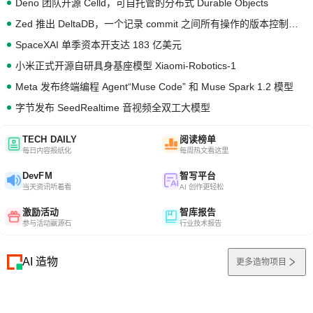
Deno 团队开源 Celld，可自托管的分布式 Durable Objects
Zed 推出 DeltaDB，一个记录 commit 之间所有操作的版本控制系统
SpaceXAI 单季资本开支达 183 亿美元
小米正式开源自研具身基座模型 Xiaomi-Robotics-1
Meta 发布终端编程 Agent“Muse Code” 和 Muse Spark 1.2 模型
字节发布 SeedRealtime 音视频全双工大模型
TECH DAILY
阅读榜单
每日内容报纸化
每周热文看这里
DevFM
智写平台
当天资讯听着看
AI 创作更轻松
激励活动
智库报告
参与活动赢源石
行业技术报告
AI 造物
更多造物项目