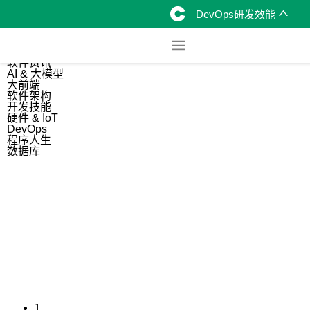
DevOps研发效能
综合
开源资讯
软件资讯
AI & 大模型
大前端
软件架构
开发技能
硬件 & IoT
DevOps
程序人生
数据库
1