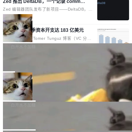
个小型数据库，应用天然按分片构建，单个数据
Zed 推出 DeltaDB，一个记录 commit
高价的三星折叠（三星Galaxy Z Fold8 Ultra / Z
之间所有操作的版本控制系统
库的竞争和爆炸半径问题在设计层面就被消除
Fold8 / Z Flip8）外，其余要么是中低端机器，
Zed 编辑器团队发布了新项目——DeltaDB，一
了。 闲置的 cell 会休眠到几乎不占资源。当 cel
例如iQOO Z11i、REDMI Note 17、REDMI No
个在 git commit 之间记录每一次编辑操作的版
局
l 迁移或唤醒时，新宿主从 S3 恢复 SQLite 数据
te 17 Pro、OPPO K15，要么是vivo X300 E这
本控制系统。目前处于 Early Access 阶段。 De
库继续执行。存储库是持久化的唯一真相...
样的次旗舰。 Galaxy Z Fold8 Ultra / Z Fold8 /
SpaceXAI 单季资本开支达 183 亿美元
ltaDB 的核心思路直接写在 landing page 最显
Z Flip8三款折叠屏新机均在7月22日发布，且全
眼的位置：「Software is made between com
根据风险投资人Tomer Tunguz 博客（VC 分
部搭载骁龙8 Elite Gen5 for Galaxy，它们本该
mits」——软件是在 commit 之间写出来的。git
析）披露的最新分析与第二季度业绩报告，Spac
白开水不加糖
是7月性...
只记录了你提交的最终状态，但真正的工作过程
eXAI在上个季度的总资本支出飙升至183.7亿美
——打字、删改、试错、agent 对话——都在 co
Meta 发布终端编程 Agent“Muse Cod
元。其中，绝大部分资金被直接用于 AI 领域，
e” 和 Muse Spark 1.2 模型
mmit 之间的空隙里丢失了。 DeltaDB 要做的就
金额高达158.3亿美元，这一单项投入已经逼近
Meta 今天发布了两款 AI 产品：Muse Code，
是把这段空隙补上。 回退到任何一次编辑：Delt
微软同期总资本开支的四成。 与亚马逊、Alpha
一个在终端里运行的编程 agent；Muse Spark
局
aDB 捕获 commit 之间的每一次操作，...
bet、微软以及 Meta 等传统科技巨头相比，Spa
1.2，驱动这个 agent 的新模型。一句话概括：
ceXAI的资金消耗速度尤为引人瞩目。然而，支
美团开源 LoHoSearch，用知识图谱校
你可以用 curl -fsSL https://dev.meta.ai/install.
准 AI 能力认知
撑庞大支出的资金来源却呈现出截然不同的面
sh | bash 安装一个能在大项目里自动规划、写
机器出题的前提，是让机器拥有全局视野。整个
貌。数据显示，微软和 Meta 主要依托充沛的经
代码、验证结果的 AI 终端工具。 据介绍，Muse
构建流程可以分为四个环节：建图 → 控制难度
白开水不加糖
营现金流来覆盖资本开支，其资本支出覆盖率分
Code 是 Meta 的编程 agent 产品。它和市场上
→ 质量把关 → 数据概览。
别达到155% 和106%;而SpaceXAI的经营现金
腾讯开源 UCL-MPComm 通信库
已有的终端编程 agent 在设计理念上有几个明显
流仅能覆盖资本开支的12...
的差异点。 异步后台 agent：Muse Code 有一
腾讯网平团队宣布开源了 UCL-MPComm 通信
个主 agent 循环，外加一组后台 agent。这些后