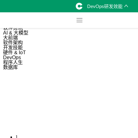
DevOps研发效能
综合
开源资讯
软件资讯
AI & 大模型
大前端
软件架构
开发技能
硬件 & IoT
DevOps
程序人生
数据库
1