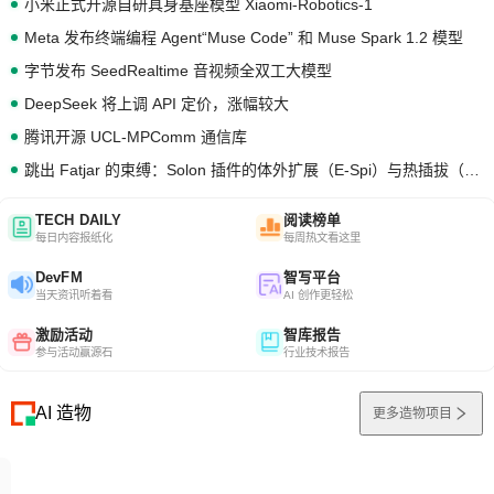
小米正式开源自研具身基座模型 Xiaomi-Robotics-1
Meta 发布终端编程 Agent“Muse Code” 和 Muse Spark 1.2 模型
字节发布 SeedRealtime 音视频全双工大模型
DeepSeek 将上调 API 定价，涨幅较大
腾讯开源 UCL-MPComm 通信库
跳出 Fatjar 的束缚：Solon 插件的体外扩展（E-Spi）与热插拔（H-Spi）
TECH DAILY
阅读榜单
每日内容报纸化
每周热文看这里
DevFM
智写平台
当天资讯听着看
AI 创作更轻松
激励活动
智库报告
参与活动赢源石
行业技术报告
AI 造物
更多造物项目