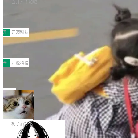
库，并将作为transport接入Mooncake TENT。
白开水不加糖
台 agent...
该通信库针对AI Memory池化场景的数据传输需
CoStrict入选工信部2025人工智能应用
求进行了深度优化，能够实现数据中心内大规模
典型案例
计算节点间多种内存类型的高性能通信。 UCL-
近日，工信部科技司公示《2025人工智能应用典
MPComm将作为一种传输引擎接入Mooncake T
型案例入选名单》，深信服“面向企业研发场景的
开
开源科技
ENT，实现零拷贝传输性能提升30%、非零拷贝
开源 AI 编程平台 CoStrict 应用”凭借卓越的技术
传输性能最高提升5倍。UCL-MPComm底层基
深信服AI算力网关入选工信部人工智能
创新与落地成效成功入选。 全链路私有化部署，
应用典型案例！
于自研UCL-Engine通信引擎，后续腾讯网平将
助力企业AI研发安全落地 当前，越来越多企业已
前不久，工业和信息化部正式发布《2025年人工
持续开源更多基于UCL-Engine的高性能通信组
经开始引入 AI Coding 工具，通过调用公有云模
智能应用典型案例名单》，集中展示人工智能在
开
开源科技
件。 腾讯网平团队在UCL-MPComm中实现了一
型或企业内部部署模型提升研发效率。但随着 AI
各领域的应用成果，覆盖技术底座、行业赋能、
个独立于业务线程的全局通信引擎（Engine），
Coding 从个人辅助工具逐步走向团队级、组织
Jeff Dean 离开 Google：一个时代的结
产品应用、支撑保障、专题等五大方向。深信服
并实...
束，一个实验室的开始
级应用，企业在规模化落地过程中，对安全性、
AI算力网关（AI创新平台）成功入选！ 随着各行
Google 员工编号 20。MapReduce 作者之一。
可控性和代码质量提出了更高要求。 首先是数据
各业的Agent走向规模化建设，算力构成形态逐
Bigtable 作者之一。TensorFlow 的作者之一。
局
安全与合规要求。对于大多数普通研发场景，公
渐丰富，用户关注的重点也在发生变化：不只是
Gemini 的架构师。Google 首席科学家。 Jeff D
有云模型能够满足快速试用和效率提升的需求。
让AI用起来，还要进一步看清混合算力时代下，
🔥 SolonCode v2026.8.4 发布：界面
ean 在 Google 工作了 27 年后，宣布离职。 他
但对于金融、能源、医疗等对数据安全要求较...
字体可调、22 种语言、记忆搜索增强
Token花在哪里、算力是否被充分利用，以及持
不是一个人走。一同离开的还有 Sanjay Ghema
打开终端就能上岗的全中文编码智能体，这一轮
续增长的AI成本该如何优化。 深信服AI算力网关
wat（Google 员工编号 23，Jeff Dean 二十多
把「看得清、用母语、记得住」三件事一次补
梅子酒好吃
正是围绕这些实际问题，从Token治理和成本治
年的编程搭档，MapReduce 和 Bigtable 的共同
齐。 SolonCode 是什么 SolonCode 是杭州无
理两个方面，让用户的每一份算力都看得清、管
作者）、Quoc Le（Google 大脑核心成员，Se
让“代码语义理解”深度释放AI Coding
耳科技研发的企业级终端编码智能体——一位全