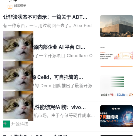
阅读榜单
让非法状态不可表示：一篇关于 ADT
的帖子在 Reddit 火了
有一种东西，一旦用过就回不去了。Alex Fedos
eev 管它叫"软件设计的基石"。 他说的东西不新
局
鲜——代数数据类型（ADT），尤其是和类型
Cloudflare 开源内部企业 AI 平台 Clou
（sum type）。但他说清楚了一件事：这不是类
dflare OS
型系统的学术体操，是日常编码的思维方式。 文
Cloudflare 发布了一个开源项目 Cloudflare O
章从一个简单的例子切入。一个网站的深色主题
S。如果你只看官方博客，你会觉得这是又一
局
设置，如果用布尔值 + 可空字段来表示——bool
个"AI 知识库 + 聊天机器人"——每个大厂都在
ean 表示是否可切换，nullable 的默认模式、浅
Deno 团队开源 Celld，可自托管的分
做，没什么新鲜的。 但 Kenton Varda 在 Twitte
布式 Durable Objects
色方案、深色方案——会产生大量无意义的组
r 上把事情说清楚了： 今天我们发布了 Cloudfla
Ryan Dahl 领导的 Deno 团队推出了最新开源项
合。方案缺了、配置冲突了、全 null 了。要知道
re OS，一个带连接器的聊天机器人，跟其他所
目 Celld，一个能在自己机器上运行 Cloudflare
局
哪些组合有效，作者说，你得靠"文档、校验、或
有科技公司做的一样。只不过，实际上它不一
Workers 和 Durable Objects 的守护进程。 设
者部落知识"。 换个写法。Rust 的 enum，两个
样。这是 Sandstorm.io 的重制版，我十年前的
鲁大师7月新机性能/流畅/AI榜：vivo夺
计思路很直接：每个对象是一个独立的 SQLite
变体：Switchable...
性能、流畅双第一，三星Galaxy Z系列
那个创业公司。不同的是，这次它构建在 Cloudf
数据库，按名称寻址，复制到你自己的 S3 兼容
2026年7月的手机市场，由于存储等硬件成本暴
新折叠缺席
lare Workers 上——我花了九年时间搭建的平台
存储库里。节点之间只通过这个存储库协调——
增，手机厂商的日子也不好过啊，新机速度明显
开
开源科技
——并且深度集成了 AI。这基本上是我十年秘密
没有控制平面，没有共识协议。每个对象自带一
放缓，因此硝烟味淡了许多。新机参数规格除开
计划的顶峰。 十年前，Ken...