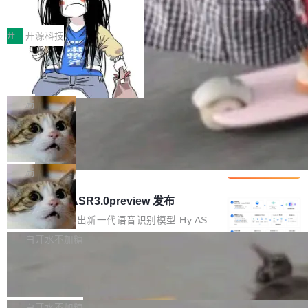
得住、用得稳、省得下、更安全！ 一、从现在开
价值潜能：华为云码道（CodeArts）
q2Seq 和 DocAI 的共同发明人）以及 Oriol Vin
中文驱动的数字员工，自主理解需求、规划步
一、代码仓深度理解技术的作用与价值 在软件工
始，Token使用一目...
代码仓技术解析
yals（Gemini 联合负责人，AlphaSta...
骤、编写代码。不挑模型、不挑平台，curl 一行
程实践中，代码仓是企业核心知识资产的主要载
开
开源科技
装完即用。 开源地址：Gitee · GitCode · GitHu
体。企业级代码仓库通常包含数十万乃至数百万
b 安装 支持 Java 8+（8~26）、macOS / Linu
一条“删库”命令跑 17 小时，算法工程
个文件，其规模远超单次模型调用可承载的上下
师删光 89TB 数据只为干私活
x / Windows / Harmony PC。 # macOS / Linu
文窗口。随着项目规模的持续扩张与代码历史的
最高人民检察院8月4日公布了一起案件：北京一
x / Harmony PC curl -fsSL https://solon.noea
不断累积，代码仓中的模块关系、接口契约、业
名90后算法工程师王某，为了给自己接的私活腾
局
r.org/solon...
务逻辑等关键信息往往分散于数十乃至数百个文
服务器空间，删光了公司AI游戏部门的全部核心
件之中，形成高度复杂的知识关联网络。传统的
Cloudflare 分享推理优化实践：KV ca
数据。 王某2024年1月入职东城区某科技公司AI
che 量化 + 权重压缩，吞吐量提升 4
代码检索手段（如关键词匹配、目录遍历）仅能
短剧部门，有互联网大厂背景。在公司内部架构
Kimi 和 GLM 是当前最强的大模型系列之一，但
1%，成本降 30%
在语法层面完成文本定位，难以触及代码的语义
调整期间，部门三次通知全员将数据从A集群迁
它们有一个共同的问题：太吃显存了。月之暗面
局
内涵与结构关联，导致开发者使用代码智能体在
移到B集群，王某都回复了"收到"。 他没有迁移
的 Kimi K 系列和智谱的 GLM 都是长上下文、M
理解大规模代码仓时面临显著"代码仓理解"瓶
腾讯混元 Hy ASR3.0preview 发布
数据。2024年9月3日下午4点，他使用此前登录
oE 架构的大模型，好用到让人上瘾，但 GPU 显
颈。 代码仓深度理解服务（以下简称" CodeBas
的账号密码进入A集群，输入了一条被程序员圈
存永远不够用。 Cloudflare 的 Workers AI 团队
腾讯混元正式推出新一代语音识别模型 Hy ASR
e深度理解服务"）是华为云码道（CodeA...
称为"删库跑路"的命令——最高管理员权限、无
一直在跑这些模型的推理。他们在官方博客上发
3.0preview。基于最新一代大语言模型 Hy3 的
白开水不加糖
需确认、强制递归删除。17个小时后，运维人员
了一篇技术文章，详细拆解了三种让大模型在 G
语言理解能力，以及融合了高精度语音识别与深
发现异常并中止进程时，89TB数据已经没了。
Pale Moon 34.3.2 发布，苍月浏览器
PU 上跑得更省、更快的技术手段——KV cache
度语义理解能力，实现了语音识别能力的全面升
删掉的是AI游戏部门的全部开发文件，包括公司
量化、模型权重压缩、以及共享 KV cache 的完
级。 根据介绍，Hy ASR3.0preview 目标在于：
Pale Moon 34.3.2 现已发布，这是一个安全更
自研的多个文生3D和...
整性保护。效果是：吞吐量提升 41%，每 token
让语音识别不再只是听清，而是真正听懂。通过
新和少量网页兼容性修复版本。 Changes/fixe
白开水不加糖