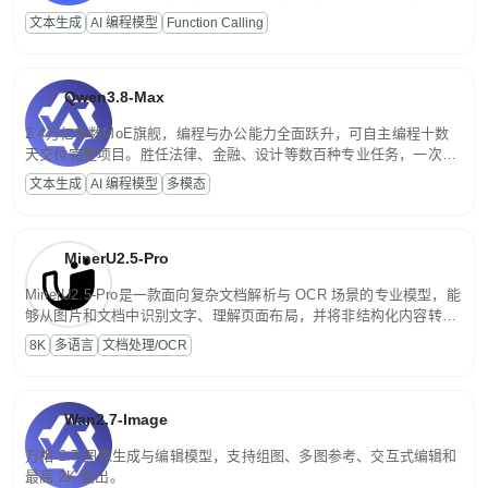
高并发、轻量化任务，适合日常对话、内容创作、基础 RAG、批量
文本生成
AI 编程模型
Function Calling
文案处理等普惠刚需场景。
Qwen3.8-Max
2.4万亿参数MoE旗舰，编程与办公能力全面跃升，可自主编程十数
天交付完整项目。胜任法律、金融、设计等数百种专业任务，一次对
话端到端交付生产级成果。原生视觉理解贯穿规划、执行与验证全流
文本生成
AI 编程模型
多模态
程，支持超长文档与长视频的深度语义解析。长程任务中自主规划与
闭环迭代，持续进化。
MinerU2.5-Pro
MinerU2.5-Pro是一款面向复杂文档解析与 OCR 场景的专业模型，能
够从图片和文档中识别文字、理解页面布局，并将非结构化内容转换
为便于存储、检索和二次处理的结构化结果。
8K
多语言
文档处理/OCR
Wan2.7-Image
万相 2.7 图像生成与编辑模型，支持组图、多图参考、交互式编辑和
最高 2K 输出。