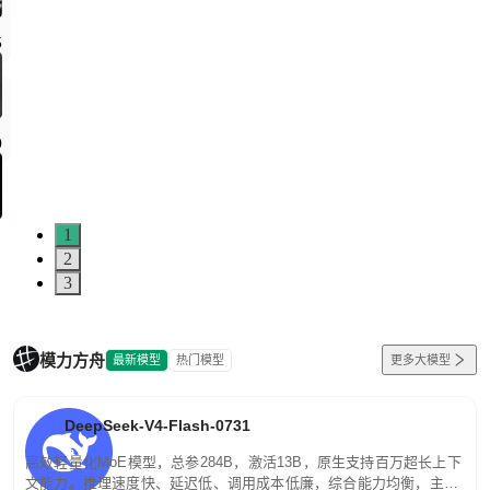
1
2
3
模力方舟
最新模型
热门模型
更多大模型
DeepSeek-V4-Flash-0731
高效轻量化MoE模型，总参284B，激活13B，原生支持百万超长上下
文能力。推理速度快、延迟低、调用成本低廉，综合能力均衡，主打