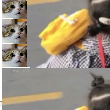
年。FFmpeg 社区最终选择用一个大版本的名
列表的数据匹配 —— 一项常规的数据处理任
没有拐弯抹角。他说中国正在赢得 AI 竞赛，而
字，留下了这份纪念。 雷霄骅曾是中国传媒大学
务，最终却产生了 180 万美元的账单，实际支出
当 AI agent 把源码变成了最好的扩展系
且按目前的速度，中国 AI 工具预计在今年底或
数字电视技术方向的博士生，长期从事视频、音
统，开发者工具必须开源
超出原定预算 860%。 更令人意外的是，该项目
2027 年就能追上美国前沿实验室的水平。 Dela
五年前，David Crawshaw 问过很多软件工程师
频技...
最终并未成功落地，而高额算力消耗持续运行长
ngue 把原因归结为一件事：开放协作。中国的
一个问题：你写过什么给自己用的程序？答案几
局
达 5 个月，公司直到财务对账时才察觉异常。这
AI 开发者在一个共享和协作的生态里加速迭代，
乎都是没有。工程师们整天用别人写的程序写程
意味着一个无人看管的 AI 程序，在近半年时间
而美国模型厂商在"闭门造车"。他的原话是 "buil
DeepSeek Harness 宣布内测邀请，全
序给别人用。偶尔有人自己写个博客系统、智能
里日夜不停地"烧钱"。 复盘显示，...
网最大规模开源 Agent 路演现场诞生
ding in silos"——各自为战，互不通气。 这个判
家居控制、家庭实验室，都算稀奇事。 Crawsh
一条内测招募帖，发出去的时候大概没人想到它
断从他嘴里说出来分量不同。Hugging Face 是
aw 是 Shelley 的作者，一个开源 AI coding age
会变成一场开源 Agent 生态的路演。 8月1日，
局
全球最大的开源 AI 平台，上面跑着上百万个模
nt。他最近在博客上写了一篇文章，核心论点很
DeepSeek Harness 团队负责人崔添翼（tiany
型。谁在开源赛道上领先，...
简单：开发者工具必须开源。 理由不是传统的自
商汤 SenseNova U1.5-Lite-Preview
i）在 X 上发帖： 「如果你是 Agent Harness 相
开源
由软件情怀，而是一个跟 AI agent 直接相关的
关开源项目的开发者，希望参加 DeepSeek Har
商汤科技宣布面向社区开源轻量级统一多模态模
技术判断。 两行 prompt 就能个性化任何软件 C
ness 的内测，可以回复或私信联系我。请附上
型的预览版本 SenseNova U1.5-Lite-Preview。
白开水不加糖
rawshaw 给出了两个 prompt。 第一个： "下载
GitHub id 以及开源代表作。」 DeepSeek 曾在
公告称，SenseNova U1.5-Lite-Preview并非简
某个软件的源码，在本地构建。修改 agent ...
官方招聘信息中写过一条简洁有力的公式：Mod
单的模型规模升级，而是基于 SenseNova U1
el + Harness = Agent。模型负责理解和推理，
的一次系统性迭代，不仅在同一架构中贯通视觉
Harness 负责把能力落到真实环境中——调用工
理解、推理、生成与编辑，还仅以 8B-MoT 的轻
具、读写文件、管理上下文、处理错误、完成闭
量大小，将能力推进到4K、更精细的真实质感、
环。崔添翼招人的标...
更复杂的视觉控制和可持续迭代编辑。 相比 U