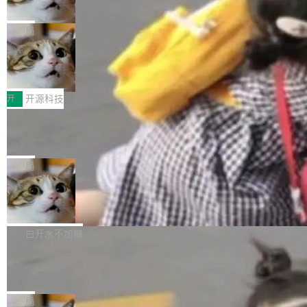
诉讼，称“Apple is getting this wron
（<a href="https://bugzilla.mozilla.org/show_
orkers 跑了十年 Isolate。用 CEO Matthew Pri
上个月，苹果一纸诉状把 OpenAI 告上法庭，指
g”
bug.cgi?id=204...
nce 的话说：「我们一生都在用 Isolate 运行代
控其挖角苹果前员工并窃取商业秘密。苹果的诉
局
码，而 AI Agent 不需要容器，它们需要的是 Iso
状把 OpenAI 描述成一个系统性地从前东家挖
late。」 容器为什么不合适 容器的问题在于启动
HUAWEI MatePad Edge上架WorkBu
人、套取机密信息的对手。 OpenAI 没发律师
ddy鸿蒙PC版，说话就能干活的AI办公
和销毁都太重了。一个 Agent 要执行的任务可能
函，也没选择庭外沉默。它在官网贴了一篇博
全能AI工作台WorkBuddy鸿蒙PC版上架HUAWE
搭子
只需要几毫秒的 CPU 时间，但容器从冷启动到
文，标题只有六个字：Apple is getting this wro
I MatePad Edge应用市场，直接下载即可使
开
开源科技
就绪要花数秒。如果未来有十...
ng。 然后，它把邮件往来和 iMessage 聊天记
用，与鸿蒙电脑上的体验一致。值得一提的是，
FFmpeg 9.0 发布：代号“Lei”，以此纪
录全贴了出来。 他发错人了 苹果外部律师 Gabr
这是目前市面上唯一支持平板接入WorkBuddy P
念中国开发者雷霄骅
iel Gross 来自 Weil 律所，2 月 23 日下午 5:53
C版的产品，搭载“人机双写”重磅功能——你写
全球知名开源多媒体框架 FFmpeg 今天正式发
给 OpenAI 总法律顾问 Che Chang 发了封邮
你的，AI写AI的，同屏协作互不干扰。一句话让
布了 9.0 版本。这个版本除了带来新一代音视频
局
件，附了一封长信，要求 OpenAI 配合调查前苹
AI帮你干活，现在开启全新体验！ 温馨提示：
处理能力和硬件加速支持之外，还有一个特殊之
果员工带走机密信...
亚马逊成本失控：AI 写代码烧掉 1215
体验WorkBuddy鸿蒙PC版前，请将 HUAWEI M
处：FFmpeg 9.0 的代号是“Lei”。 这个名字，
万元，超预算 860%
atePad Edge 升级至 HarmonyOS 6.1.0.135S
来自中国开发者雷霄骅（Lei Xiaohua）。 对于
外媒近日曝光了亚马逊的多份内部报告显示，AI
P9 patch03及以上版本。 *升级路径：设置 > 搜
很多中国音视频开发者而言，这个名字并不陌
导致公司在多个项目上超支。《金融时报》报道
白开水不加糖
索“软件更新” > 检查更新，即可搜索新版本，下
生。十年前，他通过大量中文技术文章、源码分
称，仅一个项目的成本超支就高达 180 万美元
载安装完成升级即可。 没有...
析和开源示例，让一代开发者第一次真正理解 F
Hugging Face CEO 发声：中国正在开
（约合人民币 1215 万元）。 具体来说，一名工
源模型上碾压我们
Fmpeg，也成为很多人进入音视频开发领域的
程师借助 Anthropic 旗下 Claude Sonnet 模型
"他们正在开源模型上碾压我们。" Hugging Fac
“启蒙老师”。 而今年，恰好是雷霄骅离世十周
编写程序，目标是完成电商平台作者信息与商品
e CEO Clément Delangue 在 CNBC 的采访里
局