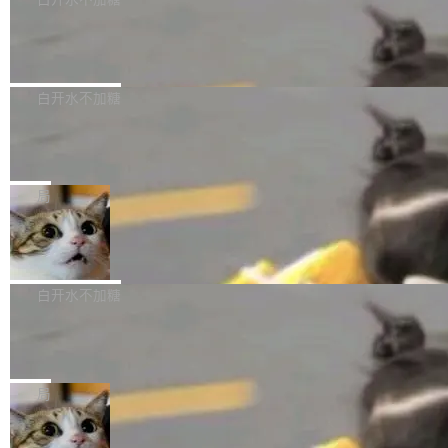
成本降低 30%，精度不变。 FP8 省的不仅是显
先理解你的语境和意图，再把准确的文字直接给
s： 实现了URL.Parse()便捷功能 对浏览器内部
存 KV cache 是推理时最吃显...
到你。从“逐字转写、单点优化”演进为“理解语
PostgreSQL 18/19 新特性深度解读
函数添加了多项边界检查，以避免潜在的越界访
境、兼容场景、一键直出”。 Hy ASR 3.0 previe
问、下溢和溢出。（DiD） 修复了加载和解析内
演讲者分享了一个有趣的实践：面对 PG 18 已
w 不要求标准普通话，方言识别覆盖粤语、吴语
容提供的字体时出现的几个问题 为避免音频加
发布的 Release Notes，他利用 AI 工具（如 Co
白开水不加糖
等 10 大方言片区和 20 余个二级小片区。在开
载、处理和播放过程中可能出现的一系列错误，
pilot）对数千条 commit 日志进行自动分析，先
源评测集中，Hy ASR 3.0 preview 在多语种的
对音频采样频率设定了下限 采样率低于 8kHz
慕尼黑市政府为全职开源项目维护者提
让模型总结出三十余条潜在特性，再逐条要求生
WER（...
供资助
（通常被认为是 "telephone"/"walkie-talkie" 音
成详细解释和代码校验，最终筛选出对用户体感
"在过去大约 10 年的大部分时间里，libexpat 的
质的最低采样率）的音频格式将被拒绝 修复了 C
最强的若干项。对于尚未正式发版的 PG 19，则
维护工作一直与我的日常工作、家务、社交生活
局
SS 圆角虚线样式中可能存在的问题 如果表单中
通过拉取过去一年内（从 PG 18 Beta1 时间点
和休闲娱乐竞争时间。" 这是 libexpat 维护者 S
的图像元素不在同一个子树中，则它们将不再关
至今）的所有 commit，同样交由 AI 分析提炼。
Firefox 153.0.3 发布
ebastian Pipping 写在博客里的话。8 月 4 日，
联 加...
经过人工复核，准确度令人满意。这一方法也为
他宣布了一个新消息：从 2026 年 8 月 1 日起，
Firefox 153.0.3 现已发布，具体更新内容如
社区爱好者提供了高效跟踪新版本的思路。
他可以全职维护 libexpat 了，最长 6 个月。发
下： New Smart Window 包含多项增强功能：
白开水不加糖
工资的是慕尼黑市政府。 libexpat 是一个 C99
<ul> <li>现在建议列表会显示更多结果，方便用
编写的流式 XML 解析器，MIT 许可证。和 libx
Cloudflare Computer 开源：你的 Age
户查找历史记录和切换到已打开的标签页。（<a
nt 需要一台电脑，而不是一个容器
ml2 一样，它是世界上使用最广泛的 XML 解析
href="https://bugzilla.mozilla.org/show_bug.c
Cloudflare 开源了名为 @cloudflare/computer
库之一。你的操作系统、浏览器、无数的基础设
gi?id=2019042">Bug&nbsp;2019042</a>）</l
的 npm 包。项目的核心论点是：容器不适合 Ag
局
施软件，很可能都在用它。而过去十年，维护它
i> <li>现在，助手可以直接使用 Exa 的网络搜索
ent 计算。真正适合的，是 Isolate。 Cloudflare
的人一直在用业余...
结果回答问题，而无需将问题转交给搜索引擎。
OpenAI 公开邮件和聊天记录回应苹果
工程师在这件事上没什么可谦虚的——他们用 W