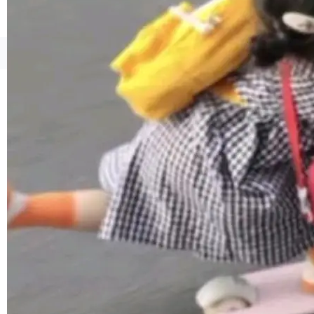
1，U1.5-Lite-Preview 在以下方向上带来了显著
提升： 原生支持4K图像生成； 更精细的局部纹
理、细节与真实世界质感； 更准确的中英文文字
©OSCHINA(OSChina.NET)
京ICP备2025119063号
生成与复杂版式组织； 更稳定的图...