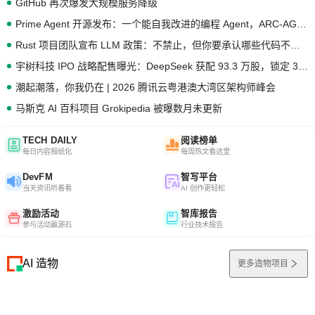
GitHub 再次爆发大规模服务降级
Prime Agent 开源发布：一个能自我改进的编程 Agent，ARC-AGI 3 超越人类专家基线
Rust 项目团队宣布 LLM 政策：不禁止，但你要承认哪些代码不是你写的
宇树科技 IPO 战略配售曝光：DeepSeek 获配 93.3 万股，锁定 36 个月
潮起潮落，你我仍在 | 2026 腾讯云粤港澳大湾区架构师峰会
马斯克 AI 百科项目 Grokipedia 被曝数月未更新
TECH DAILY
阅读榜单
每日内容报纸化
每周热文看这里
DevFM
智写平台
当天资讯听着看
AI 创作更轻松
激励活动
智库报告
参与活动赢源石
行业技术报告
AI 造物
更多造物项目