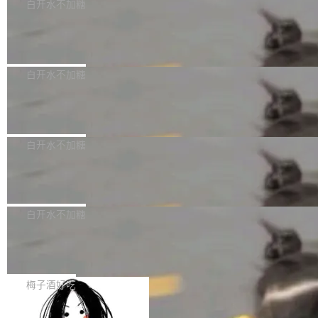
可以用来分析、提炼、审阅、建议，但不能用来
有限公司披露IPO发行价格及战略配售结果，杭
白开水不加糖
创作。 具体来说，LLM 生成的代码可以提交，
州深度求索人工智能基础技术研究有限公司（De
Docker 29.7.2 发布
但必须满足五个条件：预先安排、非关键、高质
epSeek）获配93.3399万股，按150.8元/股发行
量、充分测试、充分审查，并且必须披露。LLM
价格计算，认购金额约1.41亿元，股份锁定期为
Docker 29.7.2 现已发布，具体更新内容如下：
不得生成涉及安全性的关键变更，除非作者本身
36个月。 公告显示，本次宇树科技战略配售对
Bug fixes and enhancements 修复多次传递同
白开水不加糖
就是领域专家。即使如此，政策也"强烈不建
象主要包括长期投资机构、与公司业务具有战略
一环境变量时，docker service create和docker
议"这么做。 对于不披露的情况，审核者可以直
合作关系或长期合作愿景的大型企业、科创板保
Apache Fluss 毕业成为顶级项目
service update会发生 panic 的问题。docker/cl
接关闭 PR，无需解释。 政策作者 Jynn Ne...
荐人跟投子公司，以及公司高级管理人员和核心
i#7145 修复了 Docker Engine 29.7.0 中引入的
今年 7 月，Apache Fluss 的毕业提案在 Apach
员工参与设立的专项资产管理计划。其中，Dee
一个回归问题，该问题导致拉取镜像时会拒绝包
e 孵化器项目管理委员会（IPMC）投票中获得
白开水不加糖
pSeek作为与宇树科技具备战略合作关系的企
含绝对 hardlink 目标的镜像（此类镜像由某些镜
全票通过，随后获 Apache 软件基金会董事会批
业，获配股份数量占本次发行数量的2.31%。 除
像构建工具生成）。moby/moby#53305 修复了
马斯克 AI 百科项目 Grokipedia 被曝数
准。今天，Apache 软件基金会正式宣布 Apach
DeepSeek外，腾讯旗下上海启善投资有限公司
月未更新
Docker Engine 29.7.0 中引入的一个回归问
e Fluss 孵化毕业，成为 Apache 顶级项目（TL
埃隆·马斯克推出的AI百科项目 Grokipedia 被曝
获配9...
题，该问题可能导致在旧版 Linux 内核...
P）！这一里程碑不仅标志着 Fluss 迈入新的发
长期停止内容更新，未能实现其作为“AI版维基百
白开水不加糖
展阶段，也将进一步推动流式存储、实时湖仓与
科”替代品的目标。 据 Lawfare 最新调查，自今
AI 数据基础加速融合，为实时数据基础设施的发
Solon I18n：三种解析器，零样板代码
年4月以来，Grokipedia 页面更新功能基本停
展开启新的篇章。
滞，过去三个月内没有任何条目完成更新，用户
如果你在 Spring Boot 里做过国际化，流程大概
提交的编辑请求也长期处于待处理状态。 Groki
是这样的：配 MessageSource 的 Bean、写 R
梅子酒好吃
pedia 于去年底上线，定位为由人工智能生成内
eloadableResourceBundleMessageSource、
容的百科平台，被马斯克视为传统众包百科网站
Apache Doris 4.1 全面增强 Iceberg：
声明 LocaleResolver、注册 LocaleChangeInt