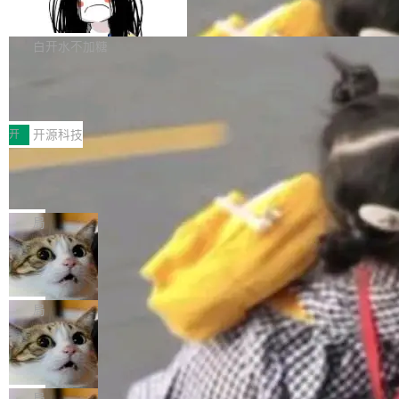
支持 UPDATE、MERGE INTO 与 Iceb
维基百科的替代方案。Lawfare 调查发现，无论
erceptor…五六步之后才能看到第一行翻译文
Apache Doris 4.1 要补齐的，正是缺失的那一
erg V3
热门页面还是低关注度页面，均未出现近期更
本。 Solon 换了个方式。整个 i18n 模块围绕三
半。在已有查询能力的基础上，Doris 进一步支
白开水不加糖
新，相关问题并非局限于特定领域，而是在不同
个解析器、一个注解、一个工具类展开——没有
持了 UPDATE、DELETE、MERGE INTO 等数
主题和访问量页面中普遍存在。 调查人员最初认
XML、没有拦截器注册、没有样板配置。 资源
Testin XAgent：CIO智能测试落地指南
据修改操作、完整的表结构管理与分区演进，以
为，Grokipedia可能只是限...
文件的约定 把文件放到 resources/i18n/ 下： r
及 rewrite_data_files、expire_snapshots 等日
7月30日，TiD2026质量竞争力大会在北京中关
esources/i18n/messages.properties ...
常维护操作，并完整支持 Iceberg V3 格式。
村国家自主创新示范区会议中心开幕。本届大会
开
开源科技
由中关村智联软件服务业质量创新联盟主办，以
让非法状态不可表示：一篇关于 ADT
“智构可信·质创未来——AI原生时代的质量新范
的帖子在 Reddit 火了
式”为主题，直面AI从实验室走向规模化产业落地
有一种东西，一旦用过就回不去了。Alex Fedos
的核心质量命题。会上，《2026智能研发生产力
eev 管它叫"软件设计的基石"。 他说的东西不新
局
工具选型手册》发布，Testin云测的Testin XAge
鲜——代数数据类型（ADT），尤其是和类型
Cloudflare 开源内部企业 AI 平台 Clou
nt智能测试系统入选AI测试领域代表产品。对CI
（sum type）。但他说清楚了一件事：这不是类
dflare OS
O而言，这提示了一个转变：AI测试正在从效率
型系统的学术体操，是日常编码的思维方式。 文
Cloudflare 发布了一个开源项目 Cloudflare O
工具升级为企业的质量基础设施。 CIO面对的新
章从一个简单的例子切入。一个网站的深色主题
S。如果你只看官方博客，你会觉得这是又一
局
现实 过去两年，CIO们的焦虑清单上多了两项：
设置，如果用布尔值 + 可空字段来表示——bool
个"AI 知识库 + 聊天机器人"——每个大厂都在
一是如何让大模型和智能体应用安全地从PoC走
Deno 团队开源 Celld，可自托管的分
ean 表示是否可切换，nullable 的默认模式、浅
做，没什么新鲜的。 但 Kenton Varda 在 Twitte
向生产，二是如何让测试团队跟得上AI应用...
布式 Durable Objects
色方案、深色方案——会产生大量无意义的组
r 上把事情说清楚了： 今天我们发布了 Cloudfla
Ryan Dahl 领导的 Deno 团队推出了最新开源项
合。方案缺了、配置冲突了、全 null 了。要知道
re OS，一个带连接器的聊天机器人，跟其他所
目 Celld，一个能在自己机器上运行 Cloudflare
局