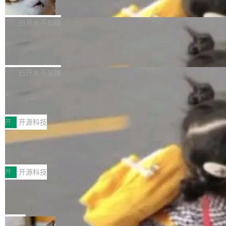
准 AI 能力认知
撑庞大支出的资金来源却呈现出截然不同的面
sh | bash 安装一个能在大项目里自动规划、写
机器出题的前提，是让机器拥有全局视野。整个
貌。数据显示，微软和 Meta 主要依托充沛的经
代码、验证结果的 AI 终端工具。 据介绍，Muse
构建流程可以分为四个环节：建图 → 控制难度
白开水不加糖
营现金流来覆盖资本开支，其资本支出覆盖率分
Code 是 Meta 的编程 agent 产品。它和市场上
→ 质量把关 → 数据概览。
别达到155% 和106%;而SpaceXAI的经营现金
已有的终端编程 agent 在设计理念上有几个明显
腾讯开源 UCL-MPComm 通信库
流仅能覆盖资本开支的12...
的差异点。 异步后台 agent：Muse Code 有一
腾讯网平团队宣布开源了 UCL-MPComm 通信
个主 agent 循环，外加一组后台 agent。这些后
库，并将作为transport接入Mooncake TENT。
白开水不加糖
台 agent...
该通信库针对AI Memory池化场景的数据传输需
CoStrict入选工信部2025人工智能应用
求进行了深度优化，能够实现数据中心内大规模
典型案例
计算节点间多种内存类型的高性能通信。 UCL-
近日，工信部科技司公示《2025人工智能应用典
MPComm将作为一种传输引擎接入Mooncake T
型案例入选名单》，深信服“面向企业研发场景的
开
开源科技
ENT，实现零拷贝传输性能提升30%、非零拷贝
开源 AI 编程平台 CoStrict 应用”凭借卓越的技术
深信服AI算力网关入选工信部人工智能
传输性能最高提升5倍。UCL-MPComm底层基
创新与落地成效成功入选。 全链路私有化部署，
应用典型案例！
于自研UCL-Engine通信引擎，后续腾讯网平将
助力企业AI研发安全落地 当前，越来越多企业已
前不久，工业和信息化部正式发布《2025年人工
持续开源更多基于UCL-Engine的高性能通信组
经开始引入 AI Coding 工具，通过调用公有云模
智能应用典型案例名单》，集中展示人工智能在
开
开源科技
件。 腾讯网平团队在UCL-MPComm中实现了一
型或企业内部部署模型提升研发效率。但随着 AI
各领域的应用成果，覆盖技术底座、行业赋能、
个独立于业务线程的全局通信引擎（Engine），
Coding 从个人辅助工具逐步走向团队级、组织
Jeff Dean 离开 Google：一个时代的结
产品应用、支撑保障、专题等五大方向。深信服
并实...
束，一个实验室的开始
级应用，企业在规模化落地过程中，对安全性、
AI算力网关（AI创新平台）成功入选！ 随着各行
Google 员工编号 20。MapReduce 作者之一。
可控性和代码质量提出了更高要求。 首先是数据
各业的Agent走向规模化建设，算力构成形态逐
Bigtable 作者之一。TensorFlow 的作者之一。
局