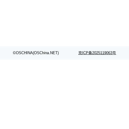
颈。 代码仓深度理解服务（以下简称" CodeBas
的账号密码进入A集群，输入了一条被程序员圈
e深度理解服务"）是华为云码道（CodeA...
称为"删库跑路"的命令——最高管理员权限、无
需确认、强制递归删除。17个小时后，运维人员
发现异常并中止进程时，89TB数据已经没了。
删掉的是AI游戏部门的全部开发文件，包括公司
自研的多个文生3D和...
©OSCHINA(OSChina.NET)
京ICP备2025119063号