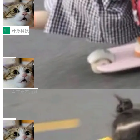
哪些组合有效，作者说，你得靠"文档、校验、或
有科技公司做的一样。只不过，实际上它不一
Workers 和 Durable Objects 的守护进程。 设
者部落知识"。 换个写法。Rust 的 enum，两个
样。这是 Sandstorm.io 的重制版，我十年前的
鲁大师7月新机性能/流畅/AI榜：vivo夺
计思路很直接：每个对象是一个独立的 SQLite
变体：Switchable...
性能、流畅双第一，三星Galaxy Z系列
那个创业公司。不同的是，这次它构建在 Cloudf
数据库，按名称寻址，复制到你自己的 S3 兼容
2026年7月的手机市场，由于存储等硬件成本暴
新折叠缺席
lare Workers 上——我花了九年时间搭建的平台
存储库里。节点之间只通过这个存储库协调——
增，手机厂商的日子也不好过啊，新机速度明显
开
开源科技
——并且深度集成了 AI。这基本上是我十年秘密
没有控制平面，没有共识协议。每个对象自带一
放缓，因此硝烟味淡了许多。新机参数规格除开
计划的顶峰。 十年前，Ken...
个小型数据库，应用天然按分片构建，单个数据
Zed 推出 DeltaDB，一个记录 commit
高价的三星折叠（三星Galaxy Z Fold8 Ultra / Z
之间所有操作的版本控制系统
库的竞争和爆炸半径问题在设计层面就被消除
Fold8 / Z Flip8）外，其余要么是中低端机器，
Zed 编辑器团队发布了新项目——DeltaDB，一
了。 闲置的 cell 会休眠到几乎不占资源。当 cel
例如iQOO Z11i、REDMI Note 17、REDMI No
个在 git commit 之间记录每一次编辑操作的版
局
l 迁移或唤醒时，新宿主从 S3 恢复 SQLite 数据
te 17 Pro、OPPO K15，要么是vivo X300 E这
本控制系统。目前处于 Early Access 阶段。 De
库继续执行。存储库是持久化的唯一真相...
样的次旗舰。 Galaxy Z Fold8 Ultra / Z Fold8 /
SpaceXAI 单季资本开支达 183 亿美元
ltaDB 的核心思路直接写在 landing page 最显
Z Flip8三款折叠屏新机均在7月22日发布，且全
眼的位置：「Software is made between com
根据风险投资人Tomer Tunguz 博客（VC 分
部搭载骁龙8 Elite Gen5 for Galaxy，它们本该
mits」——软件是在 commit 之间写出来的。git
析）披露的最新分析与第二季度业绩报告，Spac
白开水不加糖
是7月性...
只记录了你提交的最终状态，但真正的工作过程
eXAI在上个季度的总资本支出飙升至183.7亿美
——打字、删改、试错、agent 对话——都在 co
Meta 发布终端编程 Agent“Muse Cod
元。其中，绝大部分资金被直接用于 AI 领域，
e” 和 Muse Spark 1.2 模型
mmit 之间的空隙里丢失了。 DeltaDB 要做的就
金额高达158.3亿美元，这一单项投入已经逼近
Meta 今天发布了两款 AI 产品：Muse Code，
是把这段空隙补上。 回退到任何一次编辑：Delt
微软同期总资本开支的四成。 与亚马逊、Alpha
一个在终端里运行的编程 agent；Muse Spark
局
aDB 捕获 commit 之间的每一次操作，...
bet、微软以及 Meta 等传统科技巨头相比，Spa
1.2，驱动这个 agent 的新模型。一句话概括：
ceXAI的资金消耗速度尤为引人瞩目。然而，支
美团开源 LoHoSearch，用知识图谱校
你可以用 curl -fsSL https://dev.meta.ai/install.