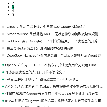
2
3
4
5
Gitee AI 队友正式上线，免费领 500 Credits 体验额度
Simon Willison 重新拥抱 MCP：无状态协议如何改变游戏规则
Jeff Dean 离开 Google：一个时代的结束，一个实验室的开始
慕尼黑市政府为全职开源项目维护者提供资助
DeepSeek Harness 宣布内测邀请，全网最大规模开源 Agent 路演现场诞生
OpenAI 宣布为 GPT-5.6 Sol 调优，并让免费用户无限用 Luna
许多顶级实验室的人现在几乎不读论文了
xAI 前工程师评现代 AI 领域最重要 Top3 开源项目
AMD 收购 AI 芯片创企 Taalas，旨在将模型权重刻进芯片以提升推理性能
红帽在2026年Gartner云原生应用平台魔力象限中被评为领导者
IBM与红帽扩展Lightwell服务方案，构建适配AI时代开源生态的可信基础设施