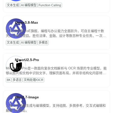
高并发、轻量化任务，适合日常对话、内容创作、基础 RAG、批量
文本生成
AI 编程模型
Function Calling
文案处理等普惠刚需场景。
Qwen3.8-Max
2.4万亿参数MoE旗舰，编程与办公能力全面跃升，可自主编程十数
天交付完整项目。胜任法律、金融、设计等数百种专业任务，一次对
话端到端交付生产级成果。原生视觉理解贯穿规划、执行与验证全流
文本生成
AI 编程模型
多模态
程，支持超长文档与长视频的深度语义解析。长程任务中自主规划与
闭环迭代，持续进化。
MinerU2.5-Pro
MinerU2.5-Pro是一款面向复杂文档解析与 OCR 场景的专业模型，能
够从图片和文档中识别文字、理解页面布局，并将非结构化内容转换
为便于存储、检索和二次处理的结构化结果。
8K
多语言
文档处理/OCR
Wan2.7-Image
万相 2.7 图像生成与编辑模型，支持组图、多图参考、交互式编辑和
最高 2K 输出。