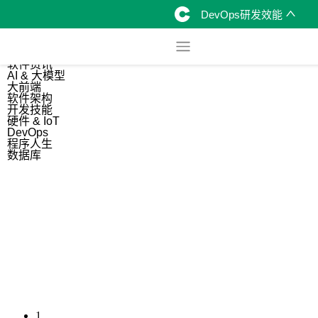
DevOps研发效能
综合
开源资讯
软件资讯
AI & 大模型
大前端
软件架构
开发技能
硬件 & IoT
DevOps
程序人生
数据库
1