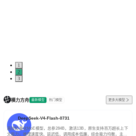
1
2
3
模力方舟
最新模型
热门模型
更多大模型
DeepSeek-V4-Flash-0731
高效轻量化MoE模型，总参284B，激活13B，原生支持百万超长上下
文能力。推理速度快、延迟低、调用成本低廉，综合能力均衡，主打