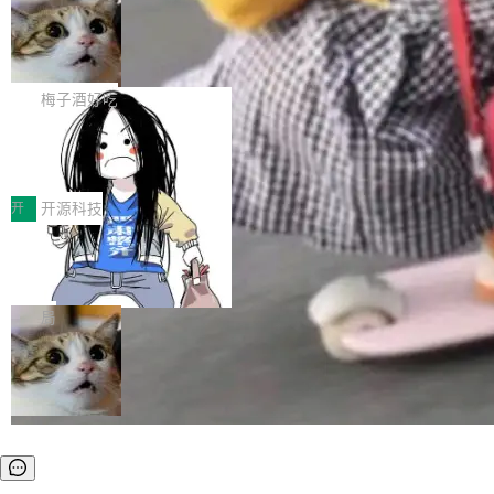
安全与合规要求。对于大多数普通研发场景，公
渐丰富，用户关注的重点也在发生变化：不只是
Gemini 的架构师。Google 首席科学家。 Jeff D
有云模型能够满足快速试用和效率提升的需求。
让AI用起来，还要进一步看清混合算力时代下，
🔥 SolonCode v2026.8.4 发布：界面
ean 在 Google 工作了 27 年后，宣布离职。 他
但对于金融、能源、医疗等对数据安全要求较...
字体可调、22 种语言、记忆搜索增强
Token花在哪里、算力是否被充分利用，以及持
不是一个人走。一同离开的还有 Sanjay Ghema
打开终端就能上岗的全中文编码智能体，这一轮
续增长的AI成本该如何优化。 深信服AI算力网关
wat（Google 员工编号 23，Jeff Dean 二十多
把「看得清、用母语、记得住」三件事一次补
梅子酒好吃
正是围绕这些实际问题，从Token治理和成本治
年的编程搭档，MapReduce 和 Bigtable 的共同
齐。 SolonCode 是什么 SolonCode 是杭州无
理两个方面，让用户的每一份算力都看得清、管
作者）、Quoc Le（Google 大脑核心成员，Se
让“代码语义理解”深度释放AI Coding
耳科技研发的企业级终端编码智能体——一位全
得住、用得稳、省得下、更安全！ 一、从现在开
价值潜能：华为云码道（CodeArts）
q2Seq 和 DocAI 的共同发明人）以及 Oriol Vin
中文驱动的数字员工，自主理解需求、规划步
一、代码仓深度理解技术的作用与价值 在软件工
始，Token使用一目...
代码仓技术解析
yals（Gemini 联合负责人，AlphaSta...
骤、编写代码。不挑模型、不挑平台，curl 一行
程实践中，代码仓是企业核心知识资产的主要载
开
开源科技
装完即用。 开源地址：Gitee · GitCode · GitHu
体。企业级代码仓库通常包含数十万乃至数百万
b 安装 支持 Java 8+（8~26）、macOS / Linu
一条“删库”命令跑 17 小时，算法工程
个文件，其规模远超单次模型调用可承载的上下
师删光 89TB 数据只为干私活
x / Windows / Harmony PC。 # macOS / Linu
文窗口。随着项目规模的持续扩张与代码历史的
最高人民检察院8月4日公布了一起案件：北京一
x / Harmony PC curl -fsSL https://solon.noea
不断累积，代码仓中的模块关系、接口契约、业
名90后算法工程师王某，为了给自己接的私活腾
局
r.org/solon...
务逻辑等关键信息往往分散于数十乃至数百个文
服务器空间，删光了公司AI游戏部门的全部核心
件之中，形成高度复杂的知识关联网络。传统的
数据。 王某2024年1月入职东城区某科技公司AI
代码检索手段（如关键词匹配、目录遍历）仅能
短剧部门，有互联网大厂背景。在公司内部架构
在语法层面完成文本定位，难以触及代码的语义
调整期间，部门三次通知全员将数据从A集群迁
内涵与结构关联，导致开发者使用代码智能体在
移到B集群，王某都回复了"收到"。 他没有迁移
理解大规模代码仓时面临显著"代码仓理解"瓶
数据。2024年9月3日下午4点，他使用此前登录