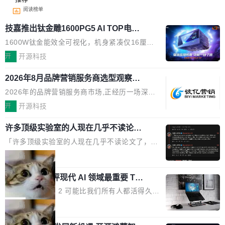
阅读榜单
技嘉推出钛金雕1600PG5 AI TOP电
源：为发烧级主机与本地AI算力打造旗
1600W钛金能效全可视化，机身紧凑仅16厘米
舰供电方案
继2026台北电脑展首度亮相后，技嘉科技近日正
开
开源科技
式发布钛金雕1600PG5 AI TOP电源。这款高端
2026年8月品牌营销服务商选型观察：
电源专为发烧级DIY主机与本地AI算力平台打
从流量思维到品牌资产思维的范式转移
造，整机长度仅16厘米，提供1600W额定功率
2026年的品牌营销服务商市场,正经历一场深刻
与80PLUS钛金能效；支持ATX 3.1与PCIe 5.1
的价值重构。全球全案品牌代理机构市场从2025
开
开源科技
规范，结合服务器级元件、完善供电线材与内置
年的83.1亿美元增长至2026年的86.6亿美元,年
实时LCD监控屏，可充分满足当下高阶PC主机
许多顶级实验室的人现在几乎不读论文
复合增长率达5.44%,预计2032年将突破120亿美
了
的严苛使用需求。 澎湃功率，紧凑机身 钛金雕1
元。数字广告与公共关系相关服务市场更是从20
「许多顶级实验室的人现在几乎不读论文了，而
600PG5 AI TOP具备强悍输出功率，同时实现
25年的8463亿美元扩张至2026年的8763亿美
且他们认为 ICLR/ICML/NeurIPS 充斥着大量过
局
机身尺寸大幅精简。整机长度仅16厘米，属于同
元。数字的背后是一个清晰的事实——品牌对专
度宣传和欺诈。」 OpenAI 研究员 Keller Jorda
功率段机身尺寸十分紧凑的1600W电源产品。小
业化营销服务的需求从未如此迫切。 但市场扩容
xAI 前工程师评现代 AI 领域最重要 Top
n 这条推文引发了广泛讨论。他不是在说风凉
巧机身有效提升市面主流标准A...
3 开源项目
的同时,服务商的竞争逻辑正在改变。2026年Top
话，他是说出了一个圈内人尽皆知但很少公开捅
Flash Attention 2 可能比我们所有人都活得久。
Agency年度合辑的观察指出,“产品”这个离消费
破的事实。 Jordan 随后补充了一句软化声明：
这句话不是来自某个技术博客，而是出自 Hieu
局
者最近的载体,在整个品牌营销层面的权重显著变
「我不认为这些会议上大部分论文都在过度宣传
Pham 的一条推文。Hieu Pham 是谁？他是 xAI
高了。全域营销服务商的竞争正在从规模转向深