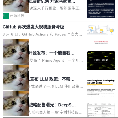
或造假。问题是，作为读者，如果你筛选出那些
共商智能硬件发展新机遇 开源鸿蒙智能
的早期工程师之一，在 Grok 训练基础设施团队
度,案例厚度、全域覆盖、多线协同...
硬件开发者日杭州站即将举行
看起来最令人兴奋的论文，那它们大部分都是过
工作过。近日他在 X 上发了一条帖子，列出了他
随着万物智联加速深入千行百业，智能硬件正从
度宣传的。」 这才是真正的痛点。不是所有论文
认为现代 AI 领域最重要的三个开源项目。 第一
单点设备迈向智能化、网联化、协同化发展。作
开
开源科技
都有问题，是最吸引眼球的那批论文最有问题。
个名字毫无悬念：Flash Attention 2。 Hieu 的
为面向全场景、跨终端的分布式操作系统，开源
他引用的帖子来自 Mathew Shen，一位 ICLR 2
理由很具体。FA 系列不需要解释，但 FA2 是他
GitHub 再次爆发大规模服务降级
鸿蒙通过统一技术底座和分布式能力，为不同类
026 的读者：「看了篇 ...
认为最重要的一个——复杂度恰到好处，刚好能
型智能设备的开发、连接与互联提供关键支撑，
8 月 6 日，GitHub Actions 和 Pages 再次大规
驱动你去学 CuTe，但还没被那些"邪恶的" Hopp
也为产业链企业探索产品创新与商业增长打开新
模服务降级，Actions 完全不可用超过 5 小时，
局
er++ 优化所淹没，足够容易修改和适配。 更关
的空间。 8月14日，开源鸿蒙智能硬件开发者日
webhook 停发，连自托管 runner 也因调度层故
键的是 FA2 的持久性...
（OHDD：OpenHarmony Hardware Develope
Prime Agent 开源发布：一个能自我改
障无法工作。Pages、Copilot code review、C
进的编程 Agent，ARC-AGI 3 超越人类
r Day）将在杭州启航。活动面向智能硬件产业
opilot coding agent 全部受影响。从检测到完全
Prime Intellect 发布了 Prime Agent，一个开源
专家基线
链企业和开发者，邀请行业专家与资深技术顾
恢复，大约 12 小时。 这是 2026 年 8 月的第六
的编程 Agent Harness，核心设计围绕两个抽
局
问，围绕开源鸿蒙技术能力、设备适配、芯片适
起事故，其中四起与 AI/Copilot 服务相关。 Git
象：Recursive Language Model（RLM）和 C
配、功耗与稳定性调优、兼容性测评及统一互联
Hub 员工 kdaigle 在 HN 讨论中贴出了一组数
Rust 项目团队宣布 LLM 政策：不禁
ontinual Harness。在 ARC-AGI 3 基准测试
等内容展开系统讲解和实战交流，帮助企业进一
止，但你要承认哪些代码不是你写的
据：2025 年全年 10 亿次 commit。现在，每周
上，Prime Agent + Opus 5 的组合达到了 95.
Rust 语言项目正式通过了一项 LLM 使用政策，
步了解开源鸿蒙在智能...
2.75 亿次，全年预计 140 亿次。GitHub...
5% RHAE Best@1，超过了 ARC 报告的人类专
覆盖 rust-lang/rust 单一仓库的代码贡献。这不
局
家基线 95.4%。 不是又一个 coding agent 包装
是项目级别的官方立场，目前由五个团队采纳，
宇树科技 IPO 战略配售曝光：DeepSe
器 Prime Agent 的架构和市面上大多数 coding
但它可能是主流开源项目中关于 AI 辅助贡献最
ek 获配 93.3 万股，锁定 36 个月
agent 有本质区别。大多数 agent harness 的设
细致的一份规则。 政策的核心只有一句话：LLM
8月6日晚间，“人形机器人第一股”宇树科技股份
计是基于早期模型的能力—...