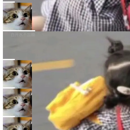
给 OpenAI 总法律顾问 Che Chang 发了封邮
你的，AI写AI的，同屏协作互不干扰。一句话让
布了 9.0 版本。这个版本除了带来新一代音视频
局
件，附了一封长信，要求 OpenAI 配合调查前苹
AI帮你干活，现在开启全新体验！ 温馨提示：
处理能力和硬件加速支持之外，还有一个特殊之
果员工带走机密信...
体验WorkBuddy鸿蒙PC版前，请将 HUAWEI M
亚马逊成本失控：AI 写代码烧掉 1215
处：FFmpeg 9.0 的代号是“Lei”。 这个名字，
万元，超预算 860%
atePad Edge 升级至 HarmonyOS 6.1.0.135S
来自中国开发者雷霄骅（Lei Xiaohua）。 对于
外媒近日曝光了亚马逊的多份内部报告显示，AI
P9 patch03及以上版本。 *升级路径：设置 > 搜
很多中国音视频开发者而言，这个名字并不陌
导致公司在多个项目上超支。《金融时报》报道
白开水不加糖
索“软件更新” > 检查更新，即可搜索新版本，下
生。十年前，他通过大量中文技术文章、源码分
称，仅一个项目的成本超支就高达 180 万美元
载安装完成升级即可。 没有...
析和开源示例，让一代开发者第一次真正理解 F
Hugging Face CEO 发声：中国正在开
（约合人民币 1215 万元）。 具体来说，一名工
源模型上碾压我们
Fmpeg，也成为很多人进入音视频开发领域的
程师借助 Anthropic 旗下 Claude Sonnet 模型
"他们正在开源模型上碾压我们。" Hugging Fac
“启蒙老师”。 而今年，恰好是雷霄骅离世十周
编写程序，目标是完成电商平台作者信息与商品
e CEO Clément Delangue 在 CNBC 的采访里
局
年。FFmpeg 社区最终选择用一个大版本的名
列表的数据匹配 —— 一项常规的数据处理任
没有拐弯抹角。他说中国正在赢得 AI 竞赛，而
字，留下了这份纪念。 雷霄骅曾是中国传媒大学
当 AI agent 把源码变成了最好的扩展系
务，最终却产生了 180 万美元的账单，实际支出
且按目前的速度，中国 AI 工具预计在今年底或
数字电视技术方向的博士生，长期从事视频、音
统，开发者工具必须开源
超出原定预算 860%。 更令人意外的是，该项目
2027 年就能追上美国前沿实验室的水平。 Dela
五年前，David Crawshaw 问过很多软件工程师
频技...
最终并未成功落地，而高额算力消耗持续运行长
ngue 把原因归结为一件事：开放协作。中国的
一个问题：你写过什么给自己用的程序？答案几
局
达 5 个月，公司直到财务对账时才察觉异常。这
AI 开发者在一个共享和协作的生态里加速迭代，
乎都是没有。工程师们整天用别人写的程序写程
意味着一个无人看管的 AI 程序，在近半年时间
DeepSeek Harness 宣布内测邀请，全
而美国模型厂商在"闭门造车"。他的原话是 "buil
序给别人用。偶尔有人自己写个博客系统、智能
里日夜不停地"烧钱"。 复盘显示，...
网最大规模开源 Agent 路演现场诞生
ding in silos"——各自为战，互不通气。 这个判
家居控制、家庭实验室，都算稀奇事。 Crawsh
一条内测招募帖，发出去的时候大概没人想到它
断从他嘴里说出来分量不同。Hugging Face 是
aw 是 Shelley 的作者，一个开源 AI coding age
会变成一场开源 Agent 生态的路演。 8月1日，
局
全球最大的开源 AI 平台，上面跑着上百万个模
nt。他最近在博客上写了一篇文章，核心论点很
DeepSeek Harness 团队负责人崔添翼（tiany