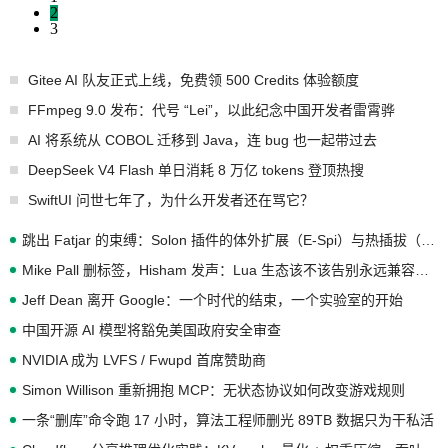
2
3
Gitee AI 队友正式上线，免费领 500 Credits 体验额度
FFmpeg 9.0 发布：代号 “Lei”，以此纪念中国开发者雷霄骅
AI 将系统从 COBOL 迁移到 Java，连 bug 也一起带过去
DeepSeek V4 Flash 单日消耗 8 万亿 tokens 登顶热搜
SwiftUI 问世七年了，为什么开发者还在骂它？
跳出 Fatjar 的束缚：Solon 插件的体外扩展（E-Spi）与热插拔（H-Spi）
Mike Pall 删标签，Hisham 发声：Lua 生态该不该告别永远兼容的旧梦？
Jeff Dean 离开 Google：一个时代的结束，一个实验室的开始
中国开源 AI 模型将豁免美国政府安全审查
NVIDIA 成为 LVFS / Fwupd 首席赞助商
Simon Willison 重新拥抱 MCP：无状态协议如何改变游戏规则
一条“删库”命令跑 17 小时，算法工程师删光 89TB 数据只为干私活