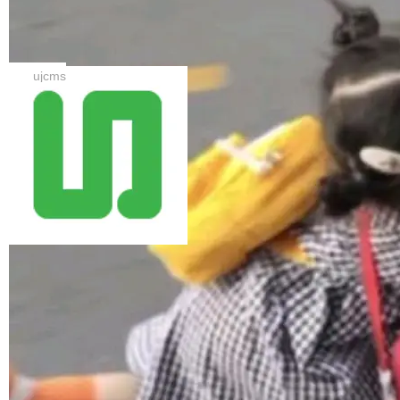
e 安全团队发布了一份长达数万字的技术时间线
投机解码框架。本次将训练工具 + Hy3-A21B的
复盘。整篇报告读下来，最让人后背发凉的不是
UJCMS 12.3.0 发布，国内 Java CMS
MTP / DFly drafter 权重与训练代码一次性放
漏洞...
网站内容管理系统
出。 公告称，新一代 drafter DFly 取得新 SOT
UJCMS 12.3.0 正式发布。本次版本重点完善站
A，4–64 全并发档位、六大 benchmark 均取得
点管理与部署体验：页脚上方新增全站友情链接
ujcms
更高吞吐，较 AR 基线平均加速 1.98–2.40×(代
栏，按类型分组下拉展示，图片类型链接支持展
码/数学峰值 2.86×)，比 DFlash 再快 10.5–11.
示 Logo；定时任务新增可视化调度配置（每小
8%；平均接受长度较 DFlash +30%、约为 MT
时/每天/每周/每月），自定义模式支持 Quartz
加载更多
P 的 1.6 倍。 D-cut 榨干高并发，线上真实流量
表达式并即时校验合法性；新增友情链接类型，
额外提升 +15.7%...
支持按类型分组，并可配置文字/图片展示方式及
Logo 裁剪尺寸。 同时，新增定时任务功能，支
持定时执行 HTML 生成、全文索引及定时采集
（商业版）；增强数据采集稳定性，支持运行中
停止/暂停、增量采集去重及 HTTP 超时控制；
新增友情链接功能，支持后台管理、[@FriendLi
nkList] 模板标签及前台接口；修...