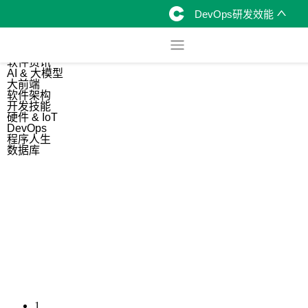
DevOps研发效能
综合
开源资讯
软件资讯
AI & 大模型
大前端
软件架构
开发技能
硬件 & IoT
DevOps
程序人生
数据库
1