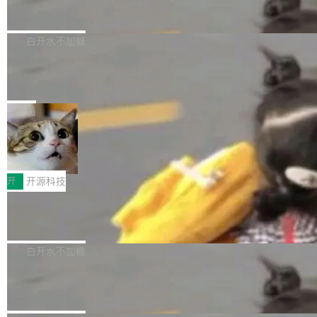
zen 9000/8000/7000系列处理器，并针对X3D
Dgraph v25.4.0 发布，具有图形后端的
窗口推了又推。好到合进 main 分支的代码，我
已突破 1100 万。随着鸿蒙生态汇聚越来越多的
原生 GraphQL 数据库
处理器特性进行平台级优化。其搭载X3D鸡血模
们自己都没看完。 这事不是个例。GitLab 调研
Dgraph 是一个水平可扩展的分布式 GraphQL
高质量游戏...
式2.0，可根据不同使用场景释放处理器潜力，
过 1528 名开发者，85% 说 AI 把瓶颈从写代码
数据库，有一个图形后端。作为一个原生的 Gra
白开水不加糖
帮助玩家在游戏与高负载应用中获得更充分的性
转移到了审代码。 写代码有人替你干了。但审代
phQL 数据库，它严格控制数据在磁盘上的排列
能表现。 在核心规格方面，B850 AO...
码、把关发版这两道关，还得靠人肉扛。 V5.0
竹知了：一个零依赖的单文件 HTML，
方式，以优化查询性能和吞吐量，减少集群中的
把儿时竹蝉玩具搬进浏览器
想让 AI 一起盯。
磁盘寻道和网络调用。 Dgraph v25.4.0 现已发
竹知了（zhuzhiliao）是那种小时候路边摊上几
布，具体更新内容包括： feat(zero)：Zero 现
块钱的玩意儿——一根小竹签，一个竹筒，一头
局
支持 --security superflag（token=...;whitelist
系着涂了松香的线。甩起来，竹膜震动，发出“哇
=...），与 Alpha 版本的格式一致，并据此对其
30倍效率升级：解锁医学影像数据要素
——哇”的蝉鸣声。实物越来越难找了，有开发者
价值化的真实路径
管理 HTTP 端点进行授权。 <blockquote> <p>
把它做成了 Web 玩具，放在 zhuzhiliao.imsai.c
完成一例腹部CT影像标注，张医生过去需要约1
<span><strong>警告：</strong>&nbsp;Zero
c 上，并在 GitHub 开源。 玩法很简单：按住屏
20个小时。他必须在数百张连续影像上，一笔一
开
开源科技
的 admin ...
幕画圈，或者直接甩手机。页面会实时显示转速
笔勾画边界，一层一层识别肌肉组织。如今，使
（圈/秒），声音来自真实竹知了录音的 1.72 秒
Apache Dubbo-go v3.3.2 正式发布
用东软飞标医学影像标注平台，同样的工作缩短
采样，无缝循环。音频解码失败时，还有一套合
至4小时，效率提升30倍。 这组数字背后，改变
这个版本面向生产环境，重心在内核稳定性。我
成兜底——锯齿波振荡器模拟脉冲，并联带通共
的不只是速度，而是把医学影像转化为AI能力的
们彻底收敛了旧配置体系，扩展了 Triple 协议与
白开水不加糖
振峰模拟竹膜和筒腔共鸣。 技术细节上，物理引
路径真正打通了。 大型医院积累的影像数据规模
泛化调用能力，加强了应用级元数据和服务治
擎是绳系质点模型：重力、弹性绳（只拉不
庞大，但不能直接用于训练模型。器官、病灶和
Calibre 9.12 发布，功能强大的开源电
理，同时集中修了并发安全、资源泄漏和热路径
推）、空气阻力，1/240 秒定步长积...
子书工具
组织边界，必须由专业医生逐层识别、标记和校
性能问题。
Calibre 开源项目是 Calibre 官方出的电子书管
正，才能成为机器能理解的高质量数据。医学影