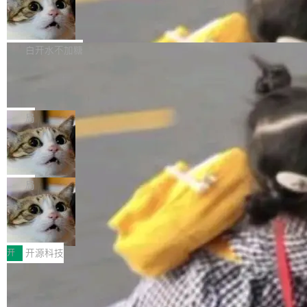
的图像元素不在同一个子树中，则它们将不再关
Firefox 153.0.3 发布
至今）的所有 commit，同样交由 AI 分析提炼。
ebastian Pipping 写在博客里的话。8 月 4 日，
联 加...
经过人工复核，准确度令人满意。这一方法也为
他宣布了一个新消息：从 2026 年 8 月 1 日起，
Firefox 153.0.3 现已发布，具体更新内容如
社区爱好者提供了高效跟踪新版本的思路。
他可以全职维护 libexpat 了，最长 6 个月。发
下： New Smart Window 包含多项增强功能：
白开水不加糖
工资的是慕尼黑市政府。 libexpat 是一个 C99
<ul> <li>现在建议列表会显示更多结果，方便用
编写的流式 XML 解析器，MIT 许可证。和 libx
Cloudflare Computer 开源：你的 Age
户查找历史记录和切换到已打开的标签页。（<a
nt 需要一台电脑，而不是一个容器
ml2 一样，它是世界上使用最广泛的 XML 解析
href="https://bugzilla.mozilla.org/show_bug.c
Cloudflare 开源了名为 @cloudflare/computer
库之一。你的操作系统、浏览器、无数的基础设
gi?id=2019042">Bug&nbsp;2019042</a>）</l
的 npm 包。项目的核心论点是：容器不适合 Ag
局
施软件，很可能都在用它。而过去十年，维护它
i> <li>现在，助手可以直接使用 Exa 的网络搜索
ent 计算。真正适合的，是 Isolate。 Cloudflare
的人一直在用业余...
结果回答问题，而无需将问题转交给搜索引擎。
OpenAI 公开邮件和聊天记录回应苹果
工程师在这件事上没什么可谦虚的——他们用 W
诉讼，称“Apple is getting this wron
（<a href="https://bugzilla.mozilla.org/show_
orkers 跑了十年 Isolate。用 CEO Matthew Pri
上个月，苹果一纸诉状把 OpenAI 告上法庭，指
g”
bug.cgi?id=204...
nce 的话说：「我们一生都在用 Isolate 运行代
控其挖角苹果前员工并窃取商业秘密。苹果的诉
局
码，而 AI Agent 不需要容器，它们需要的是 Iso
状把 OpenAI 描述成一个系统性地从前东家挖
late。」 容器为什么不合适 容器的问题在于启动
HUAWEI MatePad Edge上架WorkBu
人、套取机密信息的对手。 OpenAI 没发律师
ddy鸿蒙PC版，说话就能干活的AI办公
和销毁都太重了。一个 Agent 要执行的任务可能
函，也没选择庭外沉默。它在官网贴了一篇博
全能AI工作台WorkBuddy鸿蒙PC版上架HUAWE
搭子
只需要几毫秒的 CPU 时间，但容器从冷启动到
文，标题只有六个字：Apple is getting this wro
I MatePad Edge应用市场，直接下载即可使
开
开源科技
就绪要花数秒。如果未来有十...
ng。 然后，它把邮件往来和 iMessage 聊天记
用，与鸿蒙电脑上的体验一致。值得一提的是，
录全贴了出来。 他发错人了 苹果外部律师 Gabr
FFmpeg 9.0 发布：代号“Lei”，以此纪
这是目前市面上唯一支持平板接入WorkBuddy P
念中国开发者雷霄骅
iel Gross 来自 Weil 律所，2 月 23 日下午 5:53
C版的产品，搭载“人机双写”重磅功能——你写
全球知名开源多媒体框架 FFmpeg 今天正式发