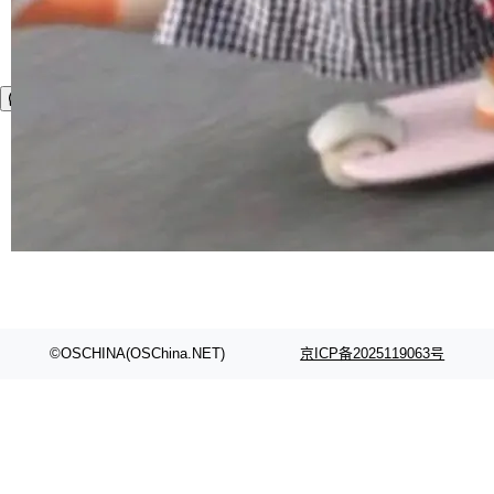
©OSCHINA(OSChina.NET)
京ICP备2025119063号