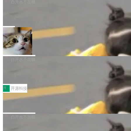
理工具。它可以查看，转换，编辑和分类所有主
白开水不加糖
像AI落地最昂贵的环节，不是算法，是专业医生
流格式的电子书。Calibre 是个跨平台软件，可
的时间。 张医生是某三甲医院放射科副主任医
SwiftUI 问世七年了，为什么开发者还
以在 Linux、Windows 和 macOS 上运行。 Cal
师，牵头一项腹部肌肉影像课题。他需要在数百
在骂它？
ibre 9.12 现已正式发布，此次更新内容如下：
Yakov Manshin 发了一期长达 40 分钟的 YouT
张CT影像上完成像素级精细分割，让系统"...
新功能 macOS：在 Connect/Share 按钮中添加
ube 视频，标题是"SwiftUI 七年后：一个平庸的
局
通过 AirDop 共享书籍的功能 Content server：
故事"。视频核心观点很简单：SwiftUI 发布七年
DBeaver 26.1.4 发布
支持可向服务器后端添加新端点的插件 Edit boo
了，仍然像一个永久公测版。 Manshin 从数据
k：Compress images：添加将 GIF 图像转换为
流、布局系统、API 稳定性、性能、跨平台五个
DBeaver 是一个免费开源的通用数据库工具，适
JPEG/WebP 的选项 ToC Editor：添加一个按
维度逐一批判了 SwiftUI。最让人印象深刻的一
用于开发人员和数据库管理员。DBeaver 26.1.4
白开水不加糖
钮，用于对目录中的条目进...
个论据是：苹果官方的 SwiftUI 教程项目 Land
现已发布，具体更新内容包括： AI 助手： <ul st
marks，用最新 Xcode 在最新 macOS 上构建
传音TEX AI语音算法团队斩获MLC-SL
yle="margin-left:0; margin-right:0"> <li><span
M 2026国际挑战赛Task 1亚军
运行，出来的效果是坏的——侧边栏按钮大小不
style="color:#000000">现在可以通过键盘访问
近日，在国际语音领域顶级会议INTERSPEECH
一，界面错位。他说这个问题"两年前就发现了，
AI 聊天功能（添加了一些快捷键）</span></li>
2026卫星活动——第二届多语种对话语音语言模
开
开源科技
至今没变"。 数据流方面，Manshin 指出 SwiftU
<li><span style="color:#000000">新增了始终
型挑战赛 （Multilingual Conversational Speec
I 的属性包装器演进史...
在新 SQL 控制台中打开 AI 生成的脚本的功能</
Qwen3.8-Max 发布，下周开源 Qwen3.
h Language Model Challenge，MLC-SLM）T
8-27B
span></li> <li><span style="color:#000000...
ask 1赛道中，传音TEX AI中心语音算法团队以
千问大模型宣布正式推出 Qwen 家族迄今最强大
自主研发的说话人归属多语种自动语音识别系统
的模型 Qwen3.8-Max，也是其首个 Max 规模
白开水不加糖
取得tcpMER 15.41%的成绩，在全球110支参赛
的开源权重模型。Qwen3.8-Max 的模型权重预
队伍中位列第二。此次突破展现了传音在多语种
MiniMax H3 开源：33B 全模态模型，
计将于开源，彼时也将同步开源 Qwen3.8-27B