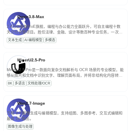
Qwen3.8-Max
2.4万亿参数MoE旗舰，编程与办公能力全面跃升，可自主编程十数
天交付完整项目。胜任法律、金融、设计等数百种专业任务，一次对
话端到端交付生产级成果。原生视觉理解贯穿规划、执行与验证全流
文本生成
AI 编程模型
多模态
程，支持超长文档与长视频的深度语义解析。长程任务中自主规划与
闭环迭代，持续进化。
MinerU2.5-Pro
MinerU2.5-Pro是一款面向复杂文档解析与 OCR 场景的专业模型，能
够从图片和文档中识别文字、理解页面布局，并将非结构化内容转换
为便于存储、检索和二次处理的结构化结果。
8K
多语言
文档处理/OCR
Wan2.7-Image
万相 2.7 图像生成与编辑模型，支持组图、多图参考、交互式编辑和
最高 2K 输出。
图像生成与处理