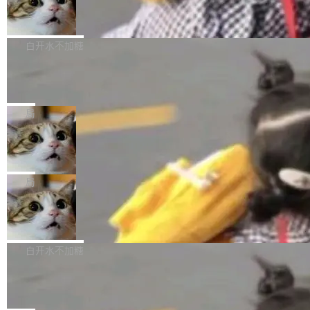
型。谁在开源赛道上领先，...
简单：开发者工具必须开源。 理由不是传统的自
商汤 SenseNova U1.5-Lite-Preview
i）在 X 上发帖： 「如果你是 Agent Harness 相
开源
由软件情怀，而是一个跟 AI agent 直接相关的
关开源项目的开发者，希望参加 DeepSeek Har
商汤科技宣布面向社区开源轻量级统一多模态模
技术判断。 两行 prompt 就能个性化任何软件 C
ness 的内测，可以回复或私信联系我。请附上
型的预览版本 SenseNova U1.5-Lite-Preview。
白开水不加糖
rawshaw 给出了两个 prompt。 第一个： "下载
GitHub id 以及开源代表作。」 DeepSeek 曾在
公告称，SenseNova U1.5-Lite-Preview并非简
某个软件的源码，在本地构建。修改 agent ...
官方招聘信息中写过一条简洁有力的公式：Mod
Ubuntu 将核心系统包从 deb 转成了 s
单的模型规模升级，而是基于 SenseNova U1
nap
el + Harness = Agent。模型负责理解和推理，
的一次系统性迭代，不仅在同一架构中贯通视觉
Ubuntu 正在把又一个核心系统包从 deb 转为 s
Harness 负责把能力落到真实环境中——调用工
理解、推理、生成与编辑，还仅以 8B-MoT 的轻
nap。这次是 hwctl——一个用来检查 Ubuntu
局
具、读写文件、管理上下文、处理错误、完成闭
量大小，将能力推进到4K、更精细的真实质感、
硬件认证状态的命令行工具。 Canonical 工程师
环。崔添翼招人的标...
更复杂的视觉控制和可持续迭代编辑。 相比 U
Dario Amodei 担心新人来 Anthropic
Alan Griffiths 在邮件列表中说得很直白：「hwc
只为金钱，不为使命
1，U1.5-Lite-Preview 在以下方向上带来了显著
tl 是一个 Ubuntu 专有的包，它和它的依赖项都
顶级 AI 研究员在两家公司之间来回跳，中间只
提升： 原生支持4K图像生成； 更精细的局部纹
是 Ubuntu 专有的，不会用在其他发行版上。」
隔了几天。 Lilian Weng 上周刚宣布因健康原因
局
理、细节与真实世界质感； 更准确的中英文文字
所以 deb 版本的受众实际上为零。既然只有 Ub
离开 Thinking Machines Lab，说自己作为联合
生成与复杂版式组织； 更稳定的图...
untu 用户在用，那用 snap 打包就没什么可纠结
FFmpeg 9.0 发布
创始人的角色「太累了」。几天后，The Inform
的。 从 deb 到 snap 的迁移路径 hwctl 是 rust-
ation 就曝出她将重回 OpenAI，负责递归自我
FFmpeg 9.0 现已发布，包含多项改进。官方更
hwlib 硬件 API 库的一部分，命令行工具负责查
改进方向的研究。她是 Thinking Machines 过
新日志列出的 9.0 版本主要更新内容如下： 扩
白开水不加糖
询 Ubuntu 的硬件认证数据库。...
去一年内第四个离开的联合创始人。 这家由前
展 AMF 色彩转换器 (vf_vpp_amf) 的 HDR 功能
OpenAI CTO Mira Murati 创立的公司，连创始
DeepSeek V4 Flash 单日消耗 8 万亿 t
MP4 muxer 中支持 LCEVC 音轨复用 Playdate
okens 登顶热搜
团队都留不住。 但 Thinking Machines 不是唯
视频编码器和多路复用器 添加 v360_vulkan filt
8 万亿 tokens。一天。一家公司的消耗。 Open