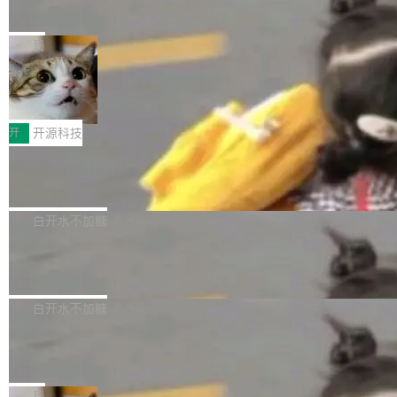
一个视觉语言模型只够当它的编码器
语音识别、说话人日志、时间对齐与长音频工程
模型。 根据介绍，Qwen3.8-Max 基于 Qwen 3.
MiniMax 今天开源了 H3，一个 33B 参数的全模
化系统等关键方向的系统性技术实力。 本届赛事
5 的架构基础构建，参数规模扩展至 2.4 万亿，
态生成模型，能生成带原生立体声的 2K 视频。
局
聚焦多语言对话语音模型面临的关键技术挑战，
激活参数95B，支持100万上下文Tokens，在编
没有发布会，没有预告，直接扔了篇文章出来，
共吸引来自全球工业界与学术界的1...
程、办公、科研以及长周期任务等方面实现了全
DeepSeek-V4-Flash正式版API上线超
权重已经上传至 Hugging Face。 去年国内的视
算互联网
面提升。它不仅能应对更具挑战性的问题，还能
频生成模型还在追 Runway 和 Pika 的参数，今
近日，DeepSeek-V4-Flash 正式版 API 开启公
更可靠地端到端完成复杂任务，输出值得信赖的
天 MiniMax H3 从架构到许可都摆上台面了。一
开测试。国家超算互联网正式上线 DeepSeek-V
开
开源科技
成果。 全球开发者都可通过千问 AI 平台获得 Q
个模型，三个模块，两个开源。 H3 由三个模块
4-Flash 正式版（DeepSeek-V4-Flash-0731）
wen3.8 的 API 服务：国内每百万 Tok...
组成：H3-Context-IR 负责多模态指令理解和编
Docker 29.7.1 发布
模型 API 调用服务和模型文件。 DeepSeek-V4-
排（闭源，提供 API）；H3-Base 是核心生成模
Flash-0731 经过大量后训练工作，智能体能力
Docker 29.7.1 现已发布，具体更新内容如下：
型，33B 参数，负责 768p 音视频生成（开
大幅增强，指令遵循能力大幅增强。在多项基准
Bug fixes and enhancements 修复了一个回归
白开水不加糖
源）；H3-Regenerate-2K 负责 in-context 重新
测试中，DeepSeek-V4-Flash 正式版性能可与
问题，该问题导致无法拉取图层中包含缺少明确
生成 2K ...
当前最强的闭源模型相媲美。 超算互联网现面向
Ant Design 6.5.3 发布，企业级 UI 设
父目录条目的目录的图像。moby/moby#53260
计语言和 React 实现
企业和开发者提供 DeepSeek-V4-Flash-0731
修复了一个回归问题，即CopyToContainer会拒
Ant Design 是阿里巴巴开源的一套企业级 UI 设
模型 API 调用服务，用户无需繁琐环境配置，一
绝遍历绝对符号链接的容器路径，例如/var/run -
计语言和 React 组件库。Ant Design 6.5.3 现
白开水不加糖
键接入即可快速调用，为各行业用户提供高性
> /run。moby/moby#53261 如需查看此版本中
已发布，主要更新内容如下： Input 修复 Input.
能、安...
的所有拉取请求和更改，可参阅： docker/cli, 2
DeepSeek V4 Flash 跑分全解析，13
OTP 使用字符串 mask 时仍采用 type="text" 的
个最强模型里它最便宜
9.7.1 milestone moby/moby, 29.7.1 milestone
问题，并保留显式 type 配置。#58835 修复 Inp
比它聪明的没它便宜，比它便宜的——哦，没有
更新说明：https://github.com/moby/...
ut.OTP 的 mask 为 true 时仍显示原始值的问
比它便宜的。 Artificial Analysis 更新了 DeepS
局