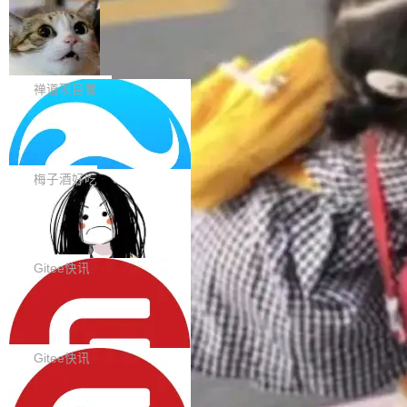
题。#58805 修复 Input.TextArea 调整大小手柄
eek V4 Flash 0731 的完整评测。一张 Intellige
在触摸设备上显示为小圆点的问题。#58812 Ty
禅道开源版 22.4 发布，内置 DevOps4.
nce Index vs Cost per Task 的散点图上，13
0 正式版，提供从代码提交到交付的全
pography 优化 Typography 省略提示在大列表
个模型排成一列，V4 Flash 贴着底部：$0.03
大家好， 禅道开源版22.4发布啦！本次发布我们
生命周期的管理能力
中的渲染性能。#58806 修复 Typography...
一次任务。 V4 Flash 的 Intelligence Index 得
带来了DevOps4.0系列的首个正式版本。 DevO
禅道项目管理软件
分 50，在 101 个模型中排第 3。排在它前面
ps4.0内置与禅道DevOps专业版同源的代码管理
的：Claude Opus 5（61 分）、Claude Fable
Solon 的 10 种 HTTP 服务器：改一行
核心，依托于全自研的GitFox代码托管引擎，我
依赖，换一个引擎
5（60 分）、GPT-5.6 Sol（59 分）、Kimi K3
们提供了从代码提交到交付的全生命周期的管理
用 Solon 做线上项目有一阵子了，有个点总让新
（57 分）、Grok 4...
能力。同时，我们 对禅道DevOps现有底层代码
接触的人觉得意外：服务器引擎是让你选的。 S
梅子酒好吃
进行了革命性的重构，为后续AI辅助编程、智能
olon 内核约 0.3MB，不内置固定的 HTTP 服务
代码评审及自动化运维的全面落地夯实了“一体
BootstrapBlazor v10.9.0 已经发布，B
器。HTTP 引擎是一个独立插件。你选一个，或
ootstrap 样式的 Blazor UI 组件库
化”的基座。 新版本将为用户带来更好的使用体
者选两个，不同环境之间切换，一行应用代码都
BootstrapBlazor v10.9.0 已经发布，Bootstrap
验和更高的工作效率，感谢大家一直以来的支持
不用改。 下面快速过一下 10 种 HTTP 服务器
样式的 Blazor UI 组件库 此版本更新内容包括：
Gitee快讯
和反馈，我们将继续努力提供更优秀的产品和服
选项，各自适合什么场景，以及怎么切换。 一行
Release 2026-07-31 V10.9.0 Fixes fix(MultiFi
务！ 新增功能点 DevOps： 采用自研代码托管
依赖替换 在 Solon 里换 HTTP 服务器就是改 po
SolonCode v2026.8.2 已经发布，终端
lter): 增加暗黑主题支持 by @ArgoZhang in htt
平台，支持一站式安装，提供从代码提交到交付
智能体
m.xml 里一个依赖，别的什么都不用动。 <depe
ps://github.com/dotnetcore/BootstrapBlazor/p
SolonCode v2026.8.2 已经发布，终端智能体
的...
ndency> <groupId>org.noear</groupId> <arti
ull/8239 fix(Camera): 增加 exact 显式设置设备
此版本更新内容包括： 优化 soloncode run 模
Gitee快讯
factId>solon-web</artifac...
id by @kkxkx in https://github.com/dotnetcor
式（参考 run-headless-mode.md） 添加 solon
e/BootstrapBlazor/pull/825...
OpenAI 宣布 GPT-5.6 Luna 价格下降
code web 国际化多语言支持 添加 soloncode w