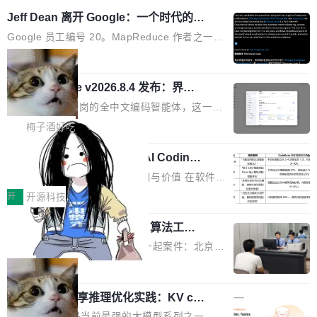
Jeff Dean 离开 Google：一个时代的结
束，一个实验室的开始
Google 员工编号 20。MapReduce 作者之一。
Bigtable 作者之一。TensorFlow 的作者之一。
局
Gemini 的架构师。Google 首席科学家。 Jeff D
🔥 SolonCode v2026.8.4 发布：界面
ean 在 Google 工作了 27 年后，宣布离职。 他
字体可调、22 种语言、记忆搜索增强
不是一个人走。一同离开的还有 Sanjay Ghema
打开终端就能上岗的全中文编码智能体，这一轮
wat（Google 员工编号 23，Jeff Dean 二十多
把「看得清、用母语、记得住」三件事一次补
梅子酒好吃
年的编程搭档，MapReduce 和 Bigtable 的共同
齐。 SolonCode 是什么 SolonCode 是杭州无
作者）、Quoc Le（Google 大脑核心成员，Se
让“代码语义理解”深度释放AI Coding
耳科技研发的企业级终端编码智能体——一位全
价值潜能：华为云码道（CodeArts）
q2Seq 和 DocAI 的共同发明人）以及 Oriol Vin
中文驱动的数字员工，自主理解需求、规划步
一、代码仓深度理解技术的作用与价值 在软件工
代码仓技术解析
yals（Gemini 联合负责人，AlphaSta...
骤、编写代码。不挑模型、不挑平台，curl 一行
程实践中，代码仓是企业核心知识资产的主要载
开
开源科技
装完即用。 开源地址：Gitee · GitCode · GitHu
体。企业级代码仓库通常包含数十万乃至数百万
b 安装 支持 Java 8+（8~26）、macOS / Linu
一条“删库”命令跑 17 小时，算法工程
个文件，其规模远超单次模型调用可承载的上下
师删光 89TB 数据只为干私活
x / Windows / Harmony PC。 # macOS / Linu
文窗口。随着项目规模的持续扩张与代码历史的
最高人民检察院8月4日公布了一起案件：北京一
x / Harmony PC curl -fsSL https://solon.noea
不断累积，代码仓中的模块关系、接口契约、业
名90后算法工程师王某，为了给自己接的私活腾
局
r.org/solon...
务逻辑等关键信息往往分散于数十乃至数百个文
服务器空间，删光了公司AI游戏部门的全部核心
件之中，形成高度复杂的知识关联网络。传统的
Cloudflare 分享推理优化实践：KV ca
数据。 王某2024年1月入职东城区某科技公司AI
che 量化 + 权重压缩，吞吐量提升 4
代码检索手段（如关键词匹配、目录遍历）仅能
短剧部门，有互联网大厂背景。在公司内部架构
Kimi 和 GLM 是当前最强的大模型系列之一，但