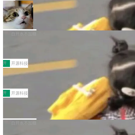
一在人才争夺战中失血的公司。六月，Google
er HE-AAC 960 解码 (DAB+) transpose_cuda
Code 在 X 上发帖：「DeepSeek Flash did 8T
局
连失两员大将：Noam Shazeer 去了 Op...
filter 添加 AMF Frame Rate Converter (vf_frc
tokens on August 1st. 5T of free usage + 3T
_amf) filter SMPTE 2094-50 元数据支持和直
NetBSD 11.0 正式发布
on OpenCode Go.」79.8 万次浏览，连带着 #
通 ProRes RAW VideoToolbox 硬件加速器 AP
DeepSeek一天消耗了8万亿# 上了微博热搜——
NetBSD 11.0 现已正式发布，这是 NetBSD 操
V ...
注意这是 OpenCode 一家的消耗。 OpenCode
作系统的第十八个主要版本。 自 NetBSD 10.1
白开水不加糖
是 Anomaly 出品的 AI 编程工具，套餐 10 美元/
以来的变化 更新亮点： 新增对 RISC-V 处理器
2026 ChinaJoy鸿蒙游戏增长臻享会举
月。用户交了 10 美元，就能用 DeepSeek Flas
架构的支持。NetBSD 11.0 是首个支持 64 位 R
办，鲸鸿动能系统呈现游戏行业解决方
h 随便写代码，按网友说法：「怎么使劲用也用
ISC-V 平台的稳定版本，涵盖一系列基于 StarFi
8月1日，2026 ChinaJoy期间，鸿蒙游戏增长臻
案
不完。」5T 来自免费额度，3T 来自 Go...
ve JH71XX 的设备，例如 VisionFive 2、PINE
享会在上海举办。鸿蒙生态的全场景智慧营销平
开
开源科技
64 STAR64，以及 QEMU。 增强了对 POSIX.1
台鲸鸿动能协同华为游戏中心，面向游戏行业开
技嘉X3D系列再添新成员 B850 AORU
-2024 和 C23 编程接口标准的兼容性。 compat
发者及生态伙伴，系统呈现了平台在游戏领域的
S ELITE X3D主板强化性能体验
_linux(8) 增强了对 Linux 系统调用的支持，包
完整能力版图——从IAP高价值用户的全周期经
面向AMD Ryzen X3D处理器玩家，技嘉X3D系
括 epoll（围绕 kqueue 实现）、POSIX 消息队
营、到IAA游戏的“买变一体”正循环、再到联运与
列主板阵容迎来新成员——B850 AORUS ELITE
开
开源科技
列、...
广告协同的全链路经营闭环，以及面向全球市场
X3D。作为面向主流高性能平台打造的全新主板
的出海增长布局。 华为终端云业务商业化销售负
Zadig v5.0 发布：AI 发布专员与 AI 审
产品，B850 AORUS ELITE X3D延续技嘉在X3
查专员上线
责人在开场致辞中表示，游戏开发者的核心诉求
D平台优化上的技术积累，旨在为游戏玩家带来
我们团队这几天最大的卡点不是 AI 写得不够
已不再是“多一个投放渠道”，而是一套能够持续
更稳定、更高效的装机选择。 B850 AORUS ELI
好，是 AI 写得太好了。 好到审查排期从两天的
白开水不加糖
驱动增长的体系。截至目前，搭载HarmonyOS
TE X3D基于AMD AM5平台打造，支持AMD Ry
活儿拖成了五天。PR 一堆起来没人敢合，发布
6的终端设备已突破7000万台，注册开发者数量