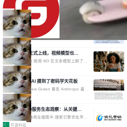
80%
eb 消息列表消息导航支持 修复 soloncode web
OpenAI 宣布 GPT-5.6 Luna 价格下降 80%。输
文件详情初次显示时语法高亮失效的问题 修复 s
入从每百万 token 1 美元砍到 0.2 美元，输出从
局
oloncode web 审查详情文件名中文乱码的问题
6 美元砍到 1.2 美元。GPT-5.6 Terra 降 20%。
细节优化 详情查看：https://gitee.com/opensol
DeepSeek-V4-Flash 官方 API 现已正
旗舰 Sol 没降，但加了一个 Fast 模式——2.5
式上线公测
on/soloncode/releases/v2026.8.2
倍速度，2 倍价格，智商不变。 降价的理由不是
DeepSeek V4 Flash 正式版今天上线了。模型
市场竞争，不是清库存，是 Sol 自己把自己优化
结构和参数规模没变，还是 MoE 284B、激活 1
局
了。 这事分两步。第一步，OpenAI 把 GPT-5.6
3B、100 万 token 上下文——只重新做了后训
Sol 部署上线。第二步，让 Sol 通过 Codex 自
MiniMax H3 正式上线，视频模型也开
练。但改完之后，Agent 能力直接把自家 4 月发
始玩全模态了
己去优化自己的推理基础设施。Sol 学了 Triton
的 Pro Preview 给干了。 九项 Agent 基准测试
上个月 MiniMax 刚用 M3 在文本模型上刷了一
和 Gluon 两种 GPU 编程语言，重写了生产环境
全部反超。Terminal Bench 2.1 从 61.8 涨到 8
波存在感，今天 H3 来了——一款全模态生成模
局
的 GPU 内核，找出了哪...
2.7，DeepSWE 从 7.3 涨到 54.4，DSBench-F
型，而且承诺几天内开源权重。 先看能力边界。
ullStack 从 37.0 涨到 68.7。不说别的，一个 Fl
Anthropic 的 AI 摸到了密码学天花板
H3 接受文本、图像、视频、声音任意组合作为
ash 型号干翻了三个月前代表最高水平的 Pro 预
输入（它叫多模态上下文），输出带原生双声道
密码学家 Matthew Green 看完 Anthropic 最新
览版，这件事本身就够说明后训练的威力了。 跟
音频的视频，最高 15 秒 2K 分辨率。举个例
的密码分析成果后，写了篇博客。标题很克制：
局
它一起来的还有两...
子：扔进去一段参考视频（取它的希区柯克运
「一些想法」，但内容不克制。 先说 Anthropic
镜）、一张人物图片、一段歌声录音，用自然语
2026上海SEO服务生态观察：从关键词
做了什么。他们让未发布的 Claude Mythos 模
排名到AI答案占位的选型逻辑
言告诉模型你要什么——H3 自己搞定剩下的。
型去跑密码分析，出了两个结果：一个攻击了后
在2026年的上海商业版图中,搜索引擎优化早已
这个"自己搞定"说起来轻巧，背后的训练范式变
量子签名方案 HAWK，另一个是对缩减轮次 AE
不是“发外链、堆关键词”那么简单。行业数据显
开
开源科技