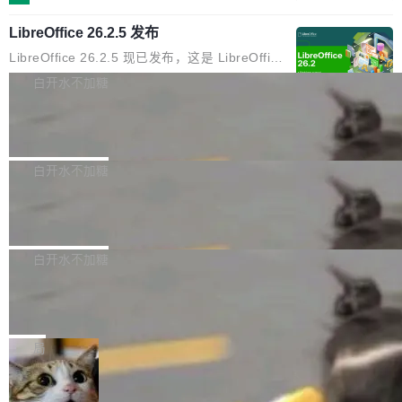
化不小。 MiniMax 之前做过两代视频模型（Hail
S 的改进攻击。 HAWK 这个结果，用 Green 的
示,2026年上海地区企业数字化营销预算中,SEO
uo 01 和 02），每一代都是按任务拆分的专家
话说，「可能直接杀死了一个正在认真考虑标准
LibreOffice 26.2.5 发布
与GEO相关投入占比已达32%,市场规模突破80
模型：文生图一个、图编辑一个、主体参考一
化的密码方案。」 而且用的不是什么新武器。G
亿元。当AI搜索用户渗透率突破85%,用户决策路
LibreOffice 26.2.5 现已发布，这是 LibreOffice
个、...
reen 反复强调这一点：AI 没有发明新的数学。
径从“搜链接—筛信息—做决策”转向“问AI—得答
26.2 分支的第五次维护更新。此次更新基于 20
白开水不加糖
它做的是把已知工具——那些密码学家早就握在
案—定选择”,上海企业面临的核心命题已从“能不
26 年 2 月 4 日发布的主要功能版本，修复了部
手里的锤子和扳手——组合得比人类更彻底。他
能被搜到”转变为“能不能进入AI的答案”。这一变
Jina 全新 6 亿参数列表式重排序模型 r
分错误并提升了稳定性。 为了提高图形性能，m
引用了 Cl...
eranker 内部揭秘
革深刻重塑了上海SEO公司推荐的底层逻辑——
acOS 和 Windows 上引入了 Skia 渲染功能，但
Jina Reranker 3.5 在判例法上的表现比 v3 提
企业需要的已不仅是传统排名优化,更是能够在AI
为了避免一些用户在从之前的 LibreOffice 版本
升超过 50%，在法律、医疗和金融基准测试中，
白开水不加糖
大模型问答场景中实现品牌信息优先引用的综合
升级后报告的崩溃和卡顿问题，该功能现在已处
将与体积大 7 倍模型之间的差距缩小，并且在结
服务能力。基于对上海SEO服务市场的持续观
于实验模式。 官方建议 LibreOffice 25.8.x 的用
xAI 发布 Grok Voice Think Fast2.0
构化数据上直接超越它们。它是 v3 的直接替代
察,以下梳理几家在技术实力、服务深度与行业口
户应升级至 LibreOffice 26.2.4，因为 LibreOffi
品，无需修改 API。
xAI推出新一代语音识别模型 Grok Voice Think
碑方...
ce 25.8 分支已于 6 月 12 日停止维护，此后该
Fast2.0，面向构建语音智能体的开发者开放，
白开水不加糖
软件的安全更新工作...
在智能水平、转录准确率、对话能力以及工具调
317 家 AI 独角兽，超过一半从来没发过
用效率方面实现升级。该模型定价为每分钟音频
论文
0.08美元，xAI表示无需修改现有提示词，Think
一项新的分析用数据证实了我们许多人长期以来
Fast2.0即可在多数应用场景中带来性能提升。
的感受：AI 领域最引人注目的实验室基本上已经
局
在Artificial Analysis语音识别基准测试中，Grok
停止发表他们的研究成果。 斯坦福“元科学”（m
Voice Think Fast2.0综合得分达到82.9%，高于
当员工用AI中转站“顺手”发走内部数
etascientist）研究者 John Ioannidis 把 317 家