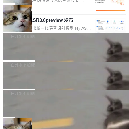
1%，成本降 30%
在语法层面完成文本定位，难以触及代码的语义
调整期间，部门三次通知全员将数据从A集群迁
它们有一个共同的问题：太吃显存了。月之暗面
局
内涵与结构关联，导致开发者使用代码智能体在
移到B集群，王某都回复了"收到"。 他没有迁移
的 Kimi K 系列和智谱的 GLM 都是长上下文、M
理解大规模代码仓时面临显著"代码仓理解"瓶
数据。2024年9月3日下午4点，他使用此前登录
腾讯混元 Hy ASR3.0preview 发布
oE 架构的大模型，好用到让人上瘾，但 GPU 显
颈。 代码仓深度理解服务（以下简称" CodeBas
的账号密码进入A集群，输入了一条被程序员圈
存永远不够用。 Cloudflare 的 Workers AI 团队
腾讯混元正式推出新一代语音识别模型 Hy ASR
e深度理解服务"）是华为云码道（CodeA...
称为"删库跑路"的命令——最高管理员权限、无
一直在跑这些模型的推理。他们在官方博客上发
3.0preview。基于最新一代大语言模型 Hy3 的
白开水不加糖
需确认、强制递归删除。17个小时后，运维人员
了一篇技术文章，详细拆解了三种让大模型在 G
语言理解能力，以及融合了高精度语音识别与深
发现异常并中止进程时，89TB数据已经没了。
PU 上跑得更省、更快的技术手段——KV cache
Pale Moon 34.3.2 发布，苍月浏览器
度语义理解能力，实现了语音识别能力的全面升
删掉的是AI游戏部门的全部开发文件，包括公司
量化、模型权重压缩、以及共享 KV cache 的完
级。 根据介绍，Hy ASR3.0preview 目标在于：
Pale Moon 34.3.2 现已发布，这是一个安全更
自研的多个文生3D和...
整性保护。效果是：吞吐量提升 41%，每 token
让语音识别不再只是听清，而是真正听懂。通过
新和少量网页兼容性修复版本。 Changes/fixe
白开水不加糖
成本降低 30%，精度不变。 FP8 省的不仅是显
先理解你的语境和意图，再把准确的文字直接给
s： 实现了URL.Parse()便捷功能 对浏览器内部
存 KV cache 是推理时最吃显...
到你。从“逐字转写、单点优化”演进为“理解语
PostgreSQL 18/19 新特性深度解读
函数添加了多项边界检查，以避免潜在的越界访
境、兼容场景、一键直出”。 Hy ASR 3.0 previe
问、下溢和溢出。（DiD） 修复了加载和解析内
演讲者分享了一个有趣的实践：面对 PG 18 已
w 不要求标准普通话，方言识别覆盖粤语、吴语
容提供的字体时出现的几个问题 为避免音频加
发布的 Release Notes，他利用 AI 工具（如 Co
白开水不加糖
等 10 大方言片区和 20 余个二级小片区。在开
载、处理和播放过程中可能出现的一系列错误，
pilot）对数千条 commit 日志进行自动分析，先
源评测集中，Hy ASR 3.0 preview 在多语种的
慕尼黑市政府为全职开源项目维护者提
对音频采样频率设定了下限 采样率低于 8kHz
让模型总结出三十余条潜在特性，再逐条要求生
WER（...
供资助
（通常被认为是 "telephone"/"walkie-talkie" 音
成详细解释和代码校验，最终筛选出对用户体感
"在过去大约 10 年的大部分时间里，libexpat 的
质的最低采样率）的音频格式将被拒绝 修复了 C
最强的若干项。对于尚未正式发版的 PG 19，则
维护工作一直与我的日常工作、家务、社交生活
局
SS 圆角虚线样式中可能存在的问题 如果表单中
通过拉取过去一年内（从 PG 18 Beta1 时间点
和休闲娱乐竞争时间。" 这是 libexpat 维护者 S