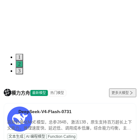
1
2
3
模力方舟
最新模型
热门模型
更多大模型
DeepSeek-V4-Flash-0731
高效轻量化MoE模型，总参284B，激活13B，原生支持百万超长上下
文能力。推理速度快、延迟低、调用成本低廉，综合能力均衡，主打
高并发、轻量化任务，适合日常对话、内容创作、基础 RAG、批量
文本生成
AI 编程模型
Function Calling
文案处理等普惠刚需场景。