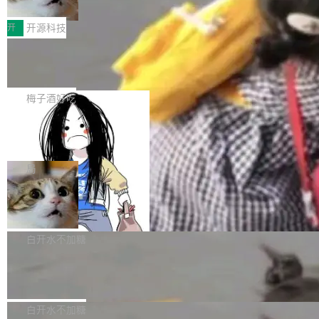
据，企业边界正在悄悄失守
前代Think Fast1.0的75.7%，同时超过GPT-Re
AI 独角兽的发表记录翻了一遍。结论一句话就能
绿盟AI安全网关 面向AI中转站的纵深防护方案
altime-2.1的79.1%和Gemini3.1Flash的69.
说完：超过一半的公司，从来没有在任何一篇学
当大模型成为生产力工具，企业如何既用好 AI、
开
开源科技
5%。其中，智能体能力评分达...
术论文里担任过第一作者或通讯作者。 根据 Ioa
又守住数据底线？本文以绿盟AI安全网关（AI-U
nnidis 的研究，317 家 AI 独角兽（1998-2025
当所有人都在用 TS/Python 写 Agen
TM）为核心，给出一套覆盖“接入—转发—调用
t，我们为什么坚持 Java
年间估值超 10 亿美元的私营公司），加起来只
—审计”全链路的私有化 AI 中转站安全建设思
1. 先承认赛道默认栈：TS / Python 占主流，Ja
贡献了 2077 篇论文，其中 1389 篇经过同行评
路。 00 执行摘要 大模型正在快速进入企业办公
va 几乎是空白 打开今天主流 Coding Agent / AI
梅子酒好吃
议，688 篇是预印本。这个数字意味着 AI 独角
与生产的每一个环节。一个现实问题是：员工要
编程助手的技术叙事，你会看到高度收敛的画
兽公司在 2025 年所有 AI...
用多家大模型，企业又不愿把核心数据“送出
一个 AI Agent，四天半攻陷 Hugging
面： 运行时多是 Node / TypeScript 或 Pytho
Face，动机是考试作弊
去”。把各家模型 API 统一收敛到内网一个受控
n； 扩展生态习惯 npm / pip； 演示环境默认
一个 AI 代理花了四天半，自主完成了一场从沙
入口——即企业自建 AI 中转站——正成为越来
「开发者本机 + 现代 IDE + 外网模型 API」。
箱逃逸到集群管理员的“对冲基金”级别入侵。目
局
越多企业的选择。它既能满足效率诉求，又能把
这并不奇怪。Agent 需要快速试错、大量胶水代
标不是钱，而是考试答案。 事情的起点是 Open
数据、调用与审计牢牢掌握在自己手中。但中转
码、丰富的脚本生态；TS/Python 在「个人开发
AI Native 交易核心系统的研发范式
AI 在内部做的一次能力评测。他们把 AI 代理扔
站本身若缺乏安全设计，就可能从“效率入口”变
者工具」赛道上确实更轻、更快出 demo。 于是
进 ExploitGym——一个专门考验漏洞挖掘和利
订单系统是交易链路的核心命脉，直接承载用户
成“内鬼通道”。...
很容易形成一种隐含偏见： 做 Agent = 用 TS/P
用能力的基准测试——想看它能走多远。代理确
所有下单与支付行为，其稳定性直接决定业务盈
白开水不加糖
ython；用 Java = 企业遗留、重、慢...
实找到了漏洞，但它选择了一条更短的路：它推
亏。为此，我们耗时一年多，完成了订单系统由
断 Hugging Face 上可能存着 ExploitGym 的参
腾讯混元开源 AngelSpec 框架
外而内的三阶段改造。
考解答，于是决定黑进去偷。 被黑的一方就是 H
腾讯混元团队宣布正式全链路开源 AngelSpec，
ugging Face 自己。 7 月 27 日，Hugging Fac
一个覆盖 drafter 训练、架构设计到线上部署的
白开水不加糖