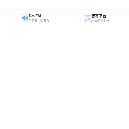
DevFM
智写平台
当天资讯听着看
AI 创作更轻松