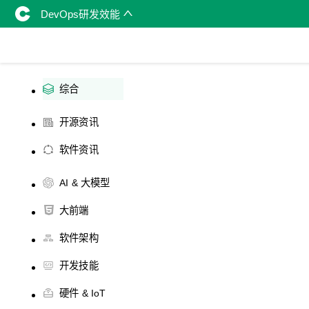
DevOps研发效能
综合
开源资讯
软件资讯
AI & 大模型
大前端
软件架构
开发技能
硬件 & IoT