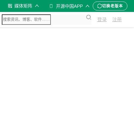
媒体矩阵
开源中国APP
切换老版本
登录
注册