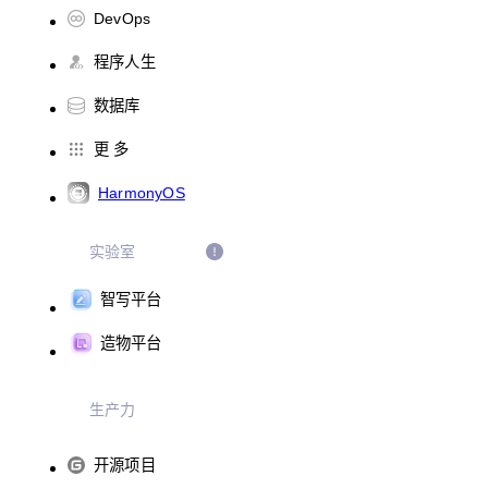
DevOps
程序人生
数据库
更 多
HarmonyOS
实验室
智写平台
造物平台
生产力
开源项目