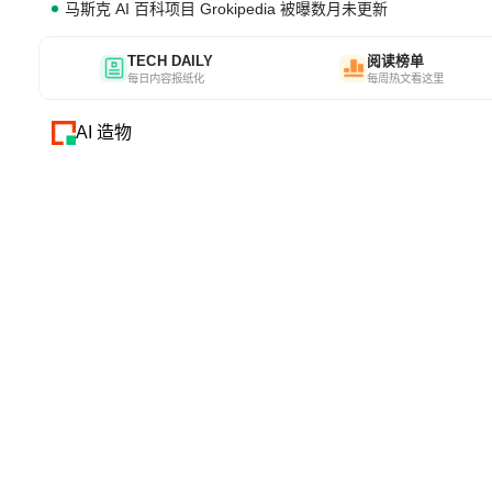
马斯克 AI 百科项目 Grokipedia 被曝数月未更新
TECH DAILY
阅读榜单
每日内容报纸化
每周热文看这里
AI 造物