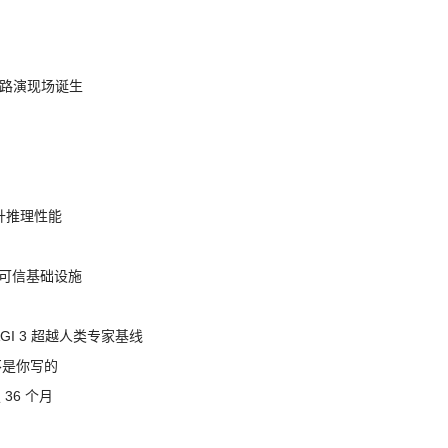
nt 路演现场诞生
提升推理性能
态的可信基础设施
AGI 3 超越人类专家基线
不是你写的
 36 个月