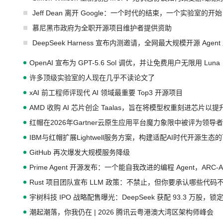
Jeff Dean 离开 Google：一个时代的结束，一个实验室的开始
慕尼黑市政府为全职开源项目维护者提供资助
DeepSeek Harness 宣布内测邀请，全网最大规模开源 Age
OpenAI 宣布为 GPT-5.6 Sol 调优，并让免费用户无限用 Luna
许多顶级实验室的人现在几乎不读论文了
xAI 前工程师评现代 AI 领域最重要 Top3 开源项目
AMD 收购 AI 芯片创企 Taalas，旨在将模型权重刻进芯片以
红帽在2026年Gartner云原生应用平台魔力象限中被评为领导者
IBM与红帽扩展Lightwell服务方案，构建适配AI时代开源生
GitHub 再次爆发大规模服务降级
Prime Agent 开源发布：一个能自我改进的编程 Agent，ARC-
Rust 项目团队宣布 LLM 政策：不禁止，但你要承认哪些代码
宇树科技 IPO 战略配售曝光：DeepSeek 获配 93.3 万股，锁定
潮起潮落，你我仍在 | 2026 腾讯云粤港澳大湾区架构师峰会