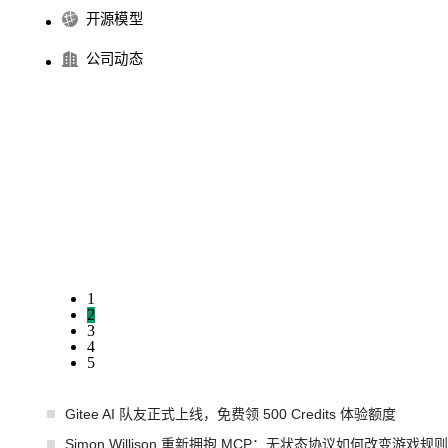
开源模型
公司动态
1
2
3
4
5
Gitee AI 队友正式上线，免费领 500 Credits 体验额度
Simon Willison 重新拥抱 MCP：无状态协议如何改变游戏规则