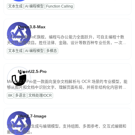
高并发、轻量化任务，适合日常对话、内容创作、基础 RAG、批量
文本生成
AI 编程模型
Function Calling
文案处理等普惠刚需场景。
Qwen3.8-Max
2.4万亿参数MoE旗舰，编程与办公能力全面跃升，可自主编程十数
天交付完整项目。胜任法律、金融、设计等数百种专业任务，一次对
话端到端交付生产级成果。原生视觉理解贯穿规划、执行与验证全流
文本生成
AI 编程模型
多模态
程，支持超长文档与长视频的深度语义解析。长程任务中自主规划与
闭环迭代，持续进化。
MinerU2.5-Pro
MinerU2.5-Pro是一款面向复杂文档解析与 OCR 场景的专业模型，能
够从图片和文档中识别文字、理解页面布局，并将非结构化内容转换
为便于存储、检索和二次处理的结构化结果。
8K
多语言
文档处理/OCR
Wan2.7-Image
万相 2.7 图像生成与编辑模型，支持组图、多图参考、交互式编辑和
最高 2K 输出。