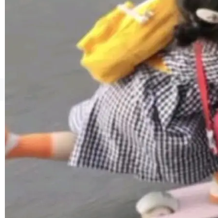
境、兼容场景、一键直出”。 Hy ASR 3.0 previe
w 不要求标准普通话，方言识别覆盖粤语、吴语
等 10 大方言片区和 20 余个二级小片区。在开
源评测集中，Hy ASR 3.0 preview 在多语种的
WER（...
©OSCHINA(OSChina.NET)
京ICP备2025119063号