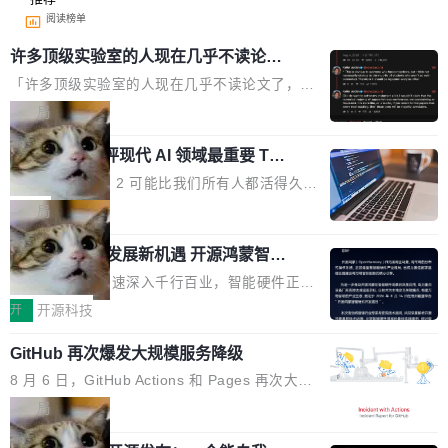
阅读榜单
许多顶级实验室的人现在几乎不读论文
了
「许多顶级实验室的人现在几乎不读论文了，而
且他们认为 ICLR/ICML/NeurIPS 充斥着大量过
局
度宣传和欺诈。」 OpenAI 研究员 Keller Jorda
xAI 前工程师评现代 AI 领域最重要 Top
n 这条推文引发了广泛讨论。他不是在说风凉
3 开源项目
话，他是说出了一个圈内人尽皆知但很少公开捅
Flash Attention 2 可能比我们所有人都活得久。
破的事实。 Jordan 随后补充了一句软化声明：
这句话不是来自某个技术博客，而是出自 Hieu
局
「我不认为这些会议上大部分论文都在过度宣传
Pham 的一条推文。Hieu Pham 是谁？他是 xAI
或造假。问题是，作为读者，如果你筛选出那些
共商智能硬件发展新机遇 开源鸿蒙智能
的早期工程师之一，在 Grok 训练基础设施团队
硬件开发者日杭州站即将举行
看起来最令人兴奋的论文，那它们大部分都是过
工作过。近日他在 X 上发了一条帖子，列出了他
随着万物智联加速深入千行百业，智能硬件正从
度宣传的。」 这才是真正的痛点。不是所有论文
认为现代 AI 领域最重要的三个开源项目。 第一
单点设备迈向智能化、网联化、协同化发展。作
开
开源科技
都有问题，是最吸引眼球的那批论文最有问题。
个名字毫无悬念：Flash Attention 2。 Hieu 的
为面向全场景、跨终端的分布式操作系统，开源
他引用的帖子来自 Mathew Shen，一位 ICLR 2
理由很具体。FA 系列不需要解释，但 FA2 是他
GitHub 再次爆发大规模服务降级
鸿蒙通过统一技术底座和分布式能力，为不同类
026 的读者：「看了篇 ...
认为最重要的一个——复杂度恰到好处，刚好能
型智能设备的开发、连接与互联提供关键支撑，
8 月 6 日，GitHub Actions 和 Pages 再次大规
驱动你去学 CuTe，但还没被那些"邪恶的" Hopp
也为产业链企业探索产品创新与商业增长打开新
模服务降级，Actions 完全不可用超过 5 小时，
局
er++ 优化所淹没，足够容易修改和适配。 更关
的空间。 8月14日，开源鸿蒙智能硬件开发者日
webhook 停发，连自托管 runner 也因调度层故
键的是 FA2 的持久性...