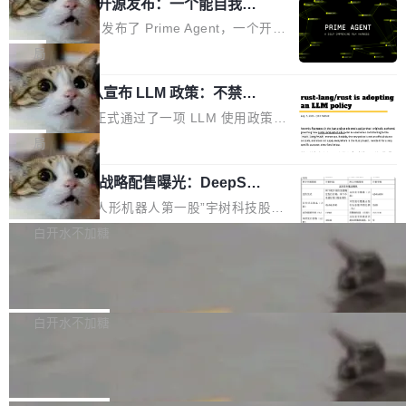
（OHDD：OpenHarmony Hardware Develope
Prime Agent 开源发布：一个能自我改
障无法工作。Pages、Copilot code review、C
进的编程 Agent，ARC-AGI 3 超越人类
r Day）将在杭州启航。活动面向智能硬件产业
opilot coding agent 全部受影响。从检测到完全
Prime Intellect 发布了 Prime Agent，一个开源
专家基线
链企业和开发者，邀请行业专家与资深技术顾
恢复，大约 12 小时。 这是 2026 年 8 月的第六
的编程 Agent Harness，核心设计围绕两个抽
局
问，围绕开源鸿蒙技术能力、设备适配、芯片适
起事故，其中四起与 AI/Copilot 服务相关。 Git
象：Recursive Language Model（RLM）和 C
配、功耗与稳定性调优、兼容性测评及统一互联
Hub 员工 kdaigle 在 HN 讨论中贴出了一组数
Rust 项目团队宣布 LLM 政策：不禁
ontinual Harness。在 ARC-AGI 3 基准测试
等内容展开系统讲解和实战交流，帮助企业进一
止，但你要承认哪些代码不是你写的
据：2025 年全年 10 亿次 commit。现在，每周
上，Prime Agent + Opus 5 的组合达到了 95.
Rust 语言项目正式通过了一项 LLM 使用政策，
步了解开源鸿蒙在智能...
2.75 亿次，全年预计 140 亿次。GitHub...
5% RHAE Best@1，超过了 ARC 报告的人类专
覆盖 rust-lang/rust 单一仓库的代码贡献。这不
局
家基线 95.4%。 不是又一个 coding agent 包装
是项目级别的官方立场，目前由五个团队采纳，
器 Prime Agent 的架构和市面上大多数 coding
宇树科技 IPO 战略配售曝光：DeepSe
但它可能是主流开源项目中关于 AI 辅助贡献最
ek 获配 93.3 万股，锁定 36 个月
agent 有本质区别。大多数 agent harness 的设
细致的一份规则。 政策的核心只有一句话：LLM
8月6日晚间，“人形机器人第一股”宇树科技股份
计是基于早期模型的能力—...
可以用来分析、提炼、审阅、建议，但不能用来
有限公司披露IPO发行价格及战略配售结果，杭
白开水不加糖
创作。 具体来说，LLM 生成的代码可以提交，
州深度求索人工智能基础技术研究有限公司（De
但必须满足五个条件：预先安排、非关键、高质
Docker 29.7.2 发布
epSeek）获配93.3399万股，按150.8元/股发行
量、充分测试、充分审查，并且必须披露。LLM
价格计算，认购金额约1.41亿元，股份锁定期为
Docker 29.7.2 现已发布，具体更新内容如下：
不得生成涉及安全性的关键变更，除非作者本身
36个月。 公告显示，本次宇树科技战略配售对
Bug fixes and enhancements 修复多次传递同
白开水不加糖
就是领域专家。即使如此，政策也"强烈不建
象主要包括长期投资机构、与公司业务具有战略
一环境变量时，docker service create和docker
议"这么做。 对于不披露的情况，审核者可以直
Apache Fluss 毕业成为顶级项目
合作关系或长期合作愿景的大型企业、科创板保
service update会发生 panic 的问题。docker/cl
接关闭 PR，无需解释。 政策作者 Jynn Ne...
荐人跟投子公司，以及公司高级管理人员和核心
i#7145 修复了 Docker Engine 29.7.0 中引入的
今年 7 月，Apache Fluss 的毕业提案在 Apach
员工参与设立的专项资产管理计划。其中，Dee