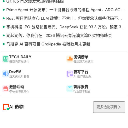
GitHub 再次爆发大规模服务降级
Prime Agent 开源发布：一个能自我改进的编程 Agent，ARC-AGI 3 超越人类专家基线
Rust 项目团队宣布 LLM 政策：不禁止，但你要承认哪些代码不是你写的
宇树科技 IPO 战略配售曝光：DeepSeek 获配 93.3 万股，锁定 36 个月
潮起潮落，你我仍在 | 2026 腾讯云粤港澳大湾区架构师峰会
马斯克 AI 百科项目 Grokipedia 被曝数月未更新
TECH DAILY
阅读榜单
每日内容报纸化
每周热文看这里
DevFM
智写平台
当天资讯听着看
AI 创作更轻松
激励活动
智库报告
参与活动赢源石
行业技术报告
AI 造物
更多造物项目