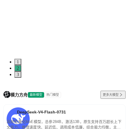
1
2
3
模力方舟
最新模型
热门模型
更多大模型
DeepSeek-V4-Flash-0731
高效轻量化MoE模型，总参284B，激活13B，原生支持百万超长上下
文能力。推理速度快、延迟低、调用成本低廉，综合能力均衡，主打