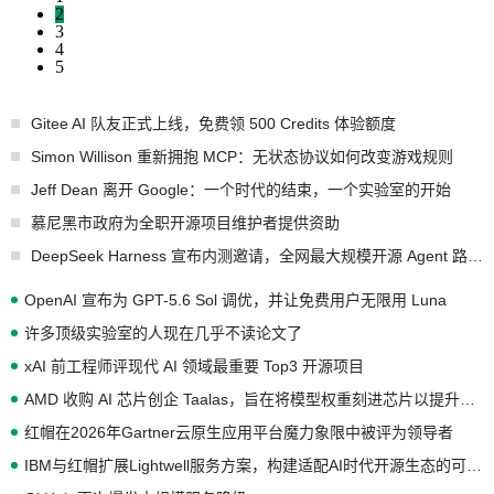
2
3
4
5
Gitee AI 队友正式上线，免费领 500 Credits 体验额度
Simon Willison 重新拥抱 MCP：无状态协议如何改变游戏规则
Jeff Dean 离开 Google：一个时代的结束，一个实验室的开始
慕尼黑市政府为全职开源项目维护者提供资助
DeepSeek Harness 宣布内测邀请，全网最大规模开源 Agent 路演现场诞生
OpenAI 宣布为 GPT-5.6 Sol 调优，并让免费用户无限用 Luna
许多顶级实验室的人现在几乎不读论文了
xAI 前工程师评现代 AI 领域最重要 Top3 开源项目
AMD 收购 AI 芯片创企 Taalas，旨在将模型权重刻进芯片以提升推理性能
红帽在2026年Gartner云原生应用平台魔力象限中被评为领导者
IBM与红帽扩展Lightwell服务方案，构建适配AI时代开源生态的可信基础设施