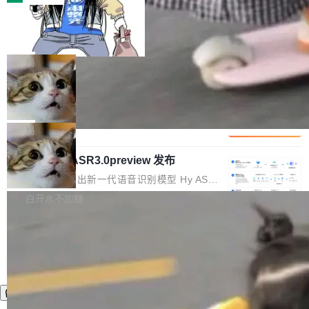
装完即用。 开源地址：Gitee · GitCode · GitHu
体。企业级代码仓库通常包含数十万乃至数百万
b 安装 支持 Java 8+（8~26）、macOS / Linu
一条“删库”命令跑 17 小时，算法工程
个文件，其规模远超单次模型调用可承载的上下
师删光 89TB 数据只为干私活
x / Windows / Harmony PC。 # macOS / Linu
文窗口。随着项目规模的持续扩张与代码历史的
最高人民检察院8月4日公布了一起案件：北京一
x / Harmony PC curl -fsSL https://solon.noea
不断累积，代码仓中的模块关系、接口契约、业
名90后算法工程师王某，为了给自己接的私活腾
局
r.org/solon...
务逻辑等关键信息往往分散于数十乃至数百个文
服务器空间，删光了公司AI游戏部门的全部核心
件之中，形成高度复杂的知识关联网络。传统的
Cloudflare 分享推理优化实践：KV ca
数据。 王某2024年1月入职东城区某科技公司AI
che 量化 + 权重压缩，吞吐量提升 4
代码检索手段（如关键词匹配、目录遍历）仅能
短剧部门，有互联网大厂背景。在公司内部架构
Kimi 和 GLM 是当前最强的大模型系列之一，但
1%，成本降 30%
在语法层面完成文本定位，难以触及代码的语义
调整期间，部门三次通知全员将数据从A集群迁
它们有一个共同的问题：太吃显存了。月之暗面
局
内涵与结构关联，导致开发者使用代码智能体在
移到B集群，王某都回复了"收到"。 他没有迁移
的 Kimi K 系列和智谱的 GLM 都是长上下文、M
理解大规模代码仓时面临显著"代码仓理解"瓶
数据。2024年9月3日下午4点，他使用此前登录
腾讯混元 Hy ASR3.0preview 发布
oE 架构的大模型，好用到让人上瘾，但 GPU 显
颈。 代码仓深度理解服务（以下简称" CodeBas
的账号密码进入A集群，输入了一条被程序员圈
存永远不够用。 Cloudflare 的 Workers AI 团队
腾讯混元正式推出新一代语音识别模型 Hy ASR
e深度理解服务"）是华为云码道（CodeA...
称为"删库跑路"的命令——最高管理员权限、无
一直在跑这些模型的推理。他们在官方博客上发
3.0preview。基于最新一代大语言模型 Hy3 的
白开水不加糖
需确认、强制递归删除。17个小时后，运维人员
了一篇技术文章，详细拆解了三种让大模型在 G
语言理解能力，以及融合了高精度语音识别与深
发现异常并中止进程时，89TB数据已经没了。
PU 上跑得更省、更快的技术手段——KV cache
度语义理解能力，实现了语音识别能力的全面升
删掉的是AI游戏部门的全部开发文件，包括公司
量化、模型权重压缩、以及共享 KV cache 的完
级。 根据介绍，Hy ASR3.0preview 目标在于：
自研的多个文生3D和...
整性保护。效果是：吞吐量提升 41%，每 token
让语音识别不再只是听清，而是真正听懂。通过
成本降低 30%，精度不变。 FP8 省的不仅是显
先理解你的语境和意图，再把准确的文字直接给
存 KV cache 是推理时最吃显...
到你。从“逐字转写、单点优化”演进为“理解语