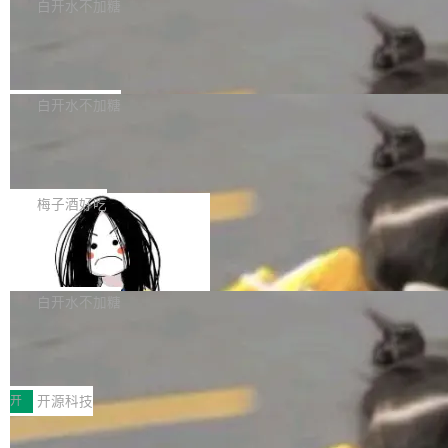
一个回归问题，该问题导致拉取镜像时会拒绝包
e 孵化器项目管理委员会（IPMC）投票中获得
白开水不加糖
pSeek作为与宇树科技具备战略合作关系的企
含绝对 hardlink 目标的镜像（此类镜像由某些镜
全票通过，随后获 Apache 软件基金会董事会批
业，获配股份数量占本次发行数量的2.31%。 除
马斯克 AI 百科项目 Grokipedia 被曝数
像构建工具生成）。moby/moby#53305 修复了
准。今天，Apache 软件基金会正式宣布 Apach
DeepSeek外，腾讯旗下上海启善投资有限公司
月未更新
Docker Engine 29.7.0 中引入的一个回归问
e Fluss 孵化毕业，成为 Apache 顶级项目（TL
埃隆·马斯克推出的AI百科项目 Grokipedia 被曝
获配9...
题，该问题可能导致在旧版 Linux 内核...
P）！这一里程碑不仅标志着 Fluss 迈入新的发
长期停止内容更新，未能实现其作为“AI版维基百
白开水不加糖
展阶段，也将进一步推动流式存储、实时湖仓与
科”替代品的目标。 据 Lawfare 最新调查，自今
AI 数据基础加速融合，为实时数据基础设施的发
Solon I18n：三种解析器，零样板代码
年4月以来，Grokipedia 页面更新功能基本停
展开启新的篇章。
滞，过去三个月内没有任何条目完成更新，用户
如果你在 Spring Boot 里做过国际化，流程大概
提交的编辑请求也长期处于待处理状态。 Groki
是这样的：配 MessageSource 的 Bean、写 R
梅子酒好吃
pedia 于去年底上线，定位为由人工智能生成内
eloadableResourceBundleMessageSource、
容的百科平台，被马斯克视为传统众包百科网站
Apache Doris 4.1 全面增强 Iceberg：
声明 LocaleResolver、注册 LocaleChangeInt
支持 UPDATE、MERGE INTO 与 Iceb
维基百科的替代方案。Lawfare 调查发现，无论
erceptor…五六步之后才能看到第一行翻译文
Apache Doris 4.1 要补齐的，正是缺失的那一
erg V3
热门页面还是低关注度页面，均未出现近期更
本。 Solon 换了个方式。整个 i18n 模块围绕三
半。在已有查询能力的基础上，Doris 进一步支
白开水不加糖
新，相关问题并非局限于特定领域，而是在不同
个解析器、一个注解、一个工具类展开——没有
持了 UPDATE、DELETE、MERGE INTO 等数
主题和访问量页面中普遍存在。 调查人员最初认
XML、没有拦截器注册、没有样板配置。 资源
Testin XAgent：CIO智能测试落地指南
据修改操作、完整的表结构管理与分区演进，以
为，Grokipedia可能只是限...
文件的约定 把文件放到 resources/i18n/ 下： r
及 rewrite_data_files、expire_snapshots 等日
7月30日，TiD2026质量竞争力大会在北京中关
esources/i18n/messages.properties ...
常维护操作，并完整支持 Iceberg V3 格式。
村国家自主创新示范区会议中心开幕。本届大会
开
开源科技
由中关村智联软件服务业质量创新联盟主办，以
让非法状态不可表示：一篇关于 ADT
“智构可信·质创未来——AI原生时代的质量新范