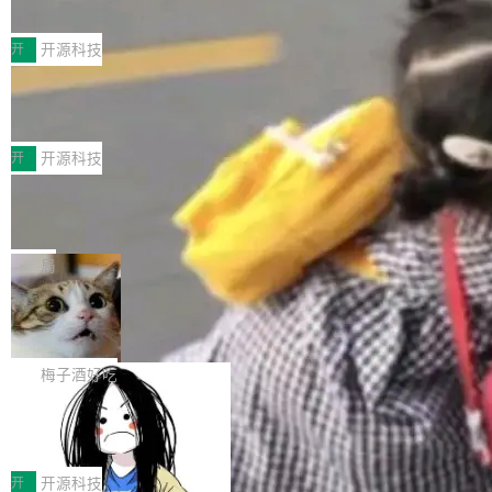
典型案例
计算节点间多种内存类型的高性能通信。 UCL-
近日，工信部科技司公示《2025人工智能应用典
MPComm将作为一种传输引擎接入Mooncake T
型案例入选名单》，深信服“面向企业研发场景的
开
开源科技
ENT，实现零拷贝传输性能提升30%、非零拷贝
开源 AI 编程平台 CoStrict 应用”凭借卓越的技术
传输性能最高提升5倍。UCL-MPComm底层基
深信服AI算力网关入选工信部人工智能
创新与落地成效成功入选。 全链路私有化部署，
应用典型案例！
于自研UCL-Engine通信引擎，后续腾讯网平将
助力企业AI研发安全落地 当前，越来越多企业已
前不久，工业和信息化部正式发布《2025年人工
持续开源更多基于UCL-Engine的高性能通信组
经开始引入 AI Coding 工具，通过调用公有云模
智能应用典型案例名单》，集中展示人工智能在
开
开源科技
件。 腾讯网平团队在UCL-MPComm中实现了一
型或企业内部部署模型提升研发效率。但随着 AI
各领域的应用成果，覆盖技术底座、行业赋能、
个独立于业务线程的全局通信引擎（Engine），
Jeff Dean 离开 Google：一个时代的结
Coding 从个人辅助工具逐步走向团队级、组织
产品应用、支撑保障、专题等五大方向。深信服
并实...
束，一个实验室的开始
级应用，企业在规模化落地过程中，对安全性、
AI算力网关（AI创新平台）成功入选！ 随着各行
Google 员工编号 20。MapReduce 作者之一。
可控性和代码质量提出了更高要求。 首先是数据
各业的Agent走向规模化建设，算力构成形态逐
Bigtable 作者之一。TensorFlow 的作者之一。
局
安全与合规要求。对于大多数普通研发场景，公
渐丰富，用户关注的重点也在发生变化：不只是
Gemini 的架构师。Google 首席科学家。 Jeff D
有云模型能够满足快速试用和效率提升的需求。
🔥 SolonCode v2026.8.4 发布：界面
让AI用起来，还要进一步看清混合算力时代下，
ean 在 Google 工作了 27 年后，宣布离职。 他
但对于金融、能源、医疗等对数据安全要求较...
字体可调、22 种语言、记忆搜索增强
Token花在哪里、算力是否被充分利用，以及持
不是一个人走。一同离开的还有 Sanjay Ghema
打开终端就能上岗的全中文编码智能体，这一轮
续增长的AI成本该如何优化。 深信服AI算力网关
wat（Google 员工编号 23，Jeff Dean 二十多
把「看得清、用母语、记得住」三件事一次补
梅子酒好吃
正是围绕这些实际问题，从Token治理和成本治
年的编程搭档，MapReduce 和 Bigtable 的共同
齐。 SolonCode 是什么 SolonCode 是杭州无
理两个方面，让用户的每一份算力都看得清、管
作者）、Quoc Le（Google 大脑核心成员，Se
让“代码语义理解”深度释放AI Coding
耳科技研发的企业级终端编码智能体——一位全
得住、用得稳、省得下、更安全！ 一、从现在开
价值潜能：华为云码道（CodeArts）
q2Seq 和 DocAI 的共同发明人）以及 Oriol Vin
中文驱动的数字员工，自主理解需求、规划步
一、代码仓深度理解技术的作用与价值 在软件工
始，Token使用一目...
代码仓技术解析
yals（Gemini 联合负责人，AlphaSta...
骤、编写代码。不挑模型、不挑平台，curl 一行
程实践中，代码仓是企业核心知识资产的主要载
开
开源科技