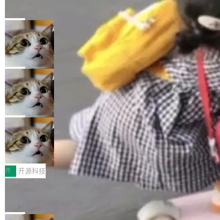
的帖子在 Reddit 火了
式”为主题，直面AI从实验室走向规模化产业落地
有一种东西，一旦用过就回不去了。Alex Fedos
的核心质量命题。会上，《2026智能研发生产力
eev 管它叫"软件设计的基石"。 他说的东西不新
局
工具选型手册》发布，Testin云测的Testin XAge
鲜——代数数据类型（ADT），尤其是和类型
nt智能测试系统入选AI测试领域代表产品。对CI
Cloudflare 开源内部企业 AI 平台 Clou
（sum type）。但他说清楚了一件事：这不是类
dflare OS
O而言，这提示了一个转变：AI测试正在从效率
型系统的学术体操，是日常编码的思维方式。 文
Cloudflare 发布了一个开源项目 Cloudflare O
工具升级为企业的质量基础设施。 CIO面对的新
章从一个简单的例子切入。一个网站的深色主题
S。如果你只看官方博客，你会觉得这是又一
局
现实 过去两年，CIO们的焦虑清单上多了两项：
设置，如果用布尔值 + 可空字段来表示——bool
个"AI 知识库 + 聊天机器人"——每个大厂都在
一是如何让大模型和智能体应用安全地从PoC走
ean 表示是否可切换，nullable 的默认模式、浅
Deno 团队开源 Celld，可自托管的分
做，没什么新鲜的。 但 Kenton Varda 在 Twitte
向生产，二是如何让测试团队跟得上AI应用...
布式 Durable Objects
色方案、深色方案——会产生大量无意义的组
r 上把事情说清楚了： 今天我们发布了 Cloudfla
Ryan Dahl 领导的 Deno 团队推出了最新开源项
合。方案缺了、配置冲突了、全 null 了。要知道
re OS，一个带连接器的聊天机器人，跟其他所
目 Celld，一个能在自己机器上运行 Cloudflare
局
哪些组合有效，作者说，你得靠"文档、校验、或
有科技公司做的一样。只不过，实际上它不一
Workers 和 Durable Objects 的守护进程。 设
者部落知识"。 换个写法。Rust 的 enum，两个
鲁大师7月新机性能/流畅/AI榜：vivo夺
样。这是 Sandstorm.io 的重制版，我十年前的
计思路很直接：每个对象是一个独立的 SQLite
变体：Switchable...
性能、流畅双第一，三星Galaxy Z系列
那个创业公司。不同的是，这次它构建在 Cloudf
数据库，按名称寻址，复制到你自己的 S3 兼容
2026年7月的手机市场，由于存储等硬件成本暴
新折叠缺席
lare Workers 上——我花了九年时间搭建的平台
存储库里。节点之间只通过这个存储库协调——
增，手机厂商的日子也不好过啊，新机速度明显
开
开源科技
——并且深度集成了 AI。这基本上是我十年秘密
没有控制平面，没有共识协议。每个对象自带一
放缓，因此硝烟味淡了许多。新机参数规格除开
计划的顶峰。 十年前，Ken...
Zed 推出 DeltaDB，一个记录 commit
个小型数据库，应用天然按分片构建，单个数据
高价的三星折叠（三星Galaxy Z Fold8 Ultra / Z
之间所有操作的版本控制系统
库的竞争和爆炸半径问题在设计层面就被消除
Fold8 / Z Flip8）外，其余要么是中低端机器，
Zed 编辑器团队发布了新项目——DeltaDB，一
了。 闲置的 cell 会休眠到几乎不占资源。当 cel
例如iQOO Z11i、REDMI Note 17、REDMI No
个在 git commit 之间记录每一次编辑操作的版
局