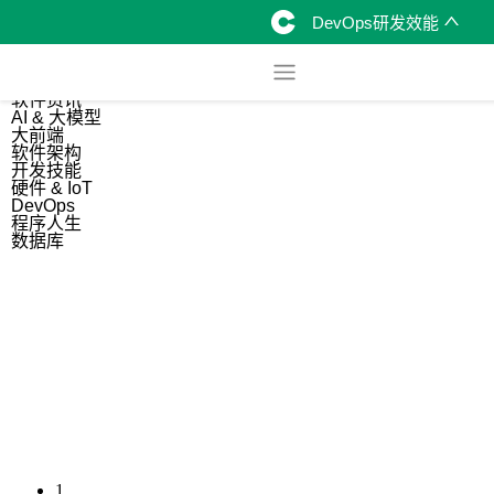
DevOps研发效能
综合
开源资讯
软件资讯
AI & 大模型
大前端
软件架构
开发技能
硬件 & IoT
DevOps
程序人生
数据库
1