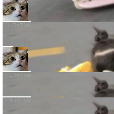
l 迁移或唤醒时，新宿主从 S3 恢复 SQLite 数据
te 17 Pro、OPPO K15，要么是vivo X300 E这
本控制系统。目前处于 Early Access 阶段。 De
库继续执行。存储库是持久化的唯一真相...
样的次旗舰。 Galaxy Z Fold8 Ultra / Z Fold8 /
SpaceXAI 单季资本开支达 183 亿美元
ltaDB 的核心思路直接写在 landing page 最显
Z Flip8三款折叠屏新机均在7月22日发布，且全
眼的位置：「Software is made between com
根据风险投资人Tomer Tunguz 博客（VC 分
部搭载骁龙8 Elite Gen5 for Galaxy，它们本该
mits」——软件是在 commit 之间写出来的。git
析）披露的最新分析与第二季度业绩报告，Spac
白开水不加糖
是7月性...
只记录了你提交的最终状态，但真正的工作过程
eXAI在上个季度的总资本支出飙升至183.7亿美
——打字、删改、试错、agent 对话——都在 co
Meta 发布终端编程 Agent“Muse Cod
元。其中，绝大部分资金被直接用于 AI 领域，
e” 和 Muse Spark 1.2 模型
mmit 之间的空隙里丢失了。 DeltaDB 要做的就
金额高达158.3亿美元，这一单项投入已经逼近
Meta 今天发布了两款 AI 产品：Muse Code，
是把这段空隙补上。 回退到任何一次编辑：Delt
微软同期总资本开支的四成。 与亚马逊、Alpha
一个在终端里运行的编程 agent；Muse Spark
局
aDB 捕获 commit 之间的每一次操作，...
bet、微软以及 Meta 等传统科技巨头相比，Spa
1.2，驱动这个 agent 的新模型。一句话概括：
ceXAI的资金消耗速度尤为引人瞩目。然而，支
美团开源 LoHoSearch，用知识图谱校
你可以用 curl -fsSL https://dev.meta.ai/install.
准 AI 能力认知
撑庞大支出的资金来源却呈现出截然不同的面
sh | bash 安装一个能在大项目里自动规划、写
机器出题的前提，是让机器拥有全局视野。整个
貌。数据显示，微软和 Meta 主要依托充沛的经
代码、验证结果的 AI 终端工具。 据介绍，Muse
构建流程可以分为四个环节：建图 → 控制难度
白开水不加糖
营现金流来覆盖资本开支，其资本支出覆盖率分
Code 是 Meta 的编程 agent 产品。它和市场上
→ 质量把关 → 数据概览。
别达到155% 和106%;而SpaceXAI的经营现金
已有的终端编程 agent 在设计理念上有几个明显
腾讯开源 UCL-MPComm 通信库
流仅能覆盖资本开支的12...
的差异点。 异步后台 agent：Muse Code 有一
腾讯网平团队宣布开源了 UCL-MPComm 通信
个主 agent 循环，外加一组后台 agent。这些后
库，并将作为transport接入Mooncake TENT。
白开水不加糖
台 agent...
该通信库针对AI Memory池化场景的数据传输需
CoStrict入选工信部2025人工智能应用
求进行了深度优化，能够实现数据中心内大规模