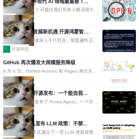
业化营销服务的需求从未如此迫切。 但市场扩容
xAI 前工程师评现代 AI 领域最重要 Top
n 这条推文引发了广泛讨论。他不是在说风凉
巧机身有效提升市面主流标准A...
3 开源项目
的同时,服务商的竞争逻辑正在改变。2026年Top
话，他是说出了一个圈内人尽皆知但很少公开捅
Flash Attention 2 可能比我们所有人都活得久。
Agency年度合辑的观察指出,“产品”这个离消费
破的事实。 Jordan 随后补充了一句软化声明：
这句话不是来自某个技术博客，而是出自 Hieu
局
者最近的载体,在整个品牌营销层面的权重显著变
「我不认为这些会议上大部分论文都在过度宣传
Pham 的一条推文。Hieu Pham 是谁？他是 xAI
高了。全域营销服务商的竞争正在从规模转向深
或造假。问题是，作为读者，如果你筛选出那些
共商智能硬件发展新机遇 开源鸿蒙智能
的早期工程师之一，在 Grok 训练基础设施团队
度,案例厚度、全域覆盖、多线协同...
硬件开发者日杭州站即将举行
看起来最令人兴奋的论文，那它们大部分都是过
工作过。近日他在 X 上发了一条帖子，列出了他
随着万物智联加速深入千行百业，智能硬件正从
度宣传的。」 这才是真正的痛点。不是所有论文
认为现代 AI 领域最重要的三个开源项目。 第一
单点设备迈向智能化、网联化、协同化发展。作
开
开源科技
都有问题，是最吸引眼球的那批论文最有问题。
个名字毫无悬念：Flash Attention 2。 Hieu 的
为面向全场景、跨终端的分布式操作系统，开源
他引用的帖子来自 Mathew Shen，一位 ICLR 2
理由很具体。FA 系列不需要解释，但 FA2 是他
GitHub 再次爆发大规模服务降级
鸿蒙通过统一技术底座和分布式能力，为不同类
026 的读者：「看了篇 ...
认为最重要的一个——复杂度恰到好处，刚好能
型智能设备的开发、连接与互联提供关键支撑，
8 月 6 日，GitHub Actions 和 Pages 再次大规
驱动你去学 CuTe，但还没被那些"邪恶的" Hopp
也为产业链企业探索产品创新与商业增长打开新
模服务降级，Actions 完全不可用超过 5 小时，
局
er++ 优化所淹没，足够容易修改和适配。 更关
的空间。 8月14日，开源鸿蒙智能硬件开发者日
webhook 停发，连自托管 runner 也因调度层故
键的是 FA2 的持久性...
（OHDD：OpenHarmony Hardware Develope
Prime Agent 开源发布：一个能自我改
障无法工作。Pages、Copilot code review、C
进的编程 Agent，ARC-AGI 3 超越人类
r Day）将在杭州启航。活动面向智能硬件产业
opilot coding agent 全部受影响。从检测到完全
Prime Intellect 发布了 Prime Agent，一个开源
专家基线
链企业和开发者，邀请行业专家与资深技术顾
恢复，大约 12 小时。 这是 2026 年 8 月的第六
的编程 Agent Harness，核心设计围绕两个抽
局
问，围绕开源鸿蒙技术能力、设备适配、芯片适
起事故，其中四起与 AI/Copilot 服务相关。 Git
象：Recursive Language Model（RLM）和 C
配、功耗与稳定性调优、兼容性测评及统一互联
Rust 项目团队宣布 LLM 政策：不禁
Hub 员工 kdaigle 在 HN 讨论中贴出了一组数
ontinual Harness。在 ARC-AGI 3 基准测试
等内容展开系统讲解和实战交流，帮助企业进一
止，但你要承认哪些代码不是你写的
据：2025 年全年 10 亿次 commit。现在，每周
上，Prime Agent + Opus 5 的组合达到了 95.
Rust 语言项目正式通过了一项 LLM 使用政策，
步了解开源鸿蒙在智能...
2.75 亿次，全年预计 140 亿次。GitHub...