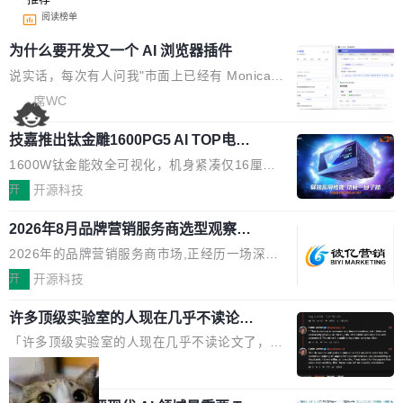
阅读榜单
为什么要开发又一个 AI 浏览器插件
说实话，每次有人问我"市面上已经有 Monica、
Sider、Copilot for Chrome 这些 AI 浏览器插件
席WC
了，你为什么还要再做一个"，我都觉得这个问题
技嘉推出钛金雕1600PG5 AI TOP电
问得好。 因为我自己也是从用户变成开发者的。
源：为发烧级主机与本地AI算力打造旗
现有产品的天花板 我用过不少 AI 浏览器插件。
1600W钛金能效全可视化，机身紧凑仅16厘米
舰供电方案
刚开始觉得都挺好——选中一段文字，弹出解
继2026台北电脑展首度亮相后，技嘉科技近日正
开
开源科技
释；写邮件时帮你润色；看英文网页给你翻译摘
式发布钛金雕1600PG5 AI TOP电源。这款高端
要。但用久了你会发现，它们本质上都是同一类
2026年8月品牌营销服务商选型观察：
电源专为发烧级DIY主机与本地AI算力平台打
从流量思维到品牌资产思维的范式转移
东西：一个带网页上下文的聊天框。 它们能读取
造，整机长度仅16厘米，提供1600W额定功率
2026年的品牌营销服务商市场,正经历一场深刻
页面的文本，然后把文本丢给大模型，再返回一
与80PLUS钛金能效；支持ATX 3.1与PCIe 5.1
的价值重构。全球全案品牌代理机构市场从2025
开
开源科技
段回答。仅此而已。 这当然有用，但总觉得差点
规范，结合服务器级元件、完善供电线材与内置
年的83.1亿美元增长至2026年的86.6亿美元,年
意思。比如我在一个后台管理系统里，需要填50
实时LCD监控屏，可充分满足当下高阶PC主机
许多顶级实验室的人现在几乎不读论文
复合增长率达5.44%,预计2032年将突破120亿美
个表单字段，每个字段还有联动逻辑；比如我
了
的严苛使用需求。 澎湃功率，紧凑机身 钛金雕1
元。数字广告与公共关系相关服务市场更是从20
「许多顶级实验室的人现在几乎不读论文了，而
想...
600PG5 AI TOP具备强悍输出功率，同时实现
25年的8463亿美元扩张至2026年的8763亿美
且他们认为 ICLR/ICML/NeurIPS 充斥着大量过
局
机身尺寸大幅精简。整机长度仅16厘米，属于同
元。数字的背后是一个清晰的事实——品牌对专
度宣传和欺诈。」 OpenAI 研究员 Keller Jorda
功率段机身尺寸十分紧凑的1600W电源产品。小