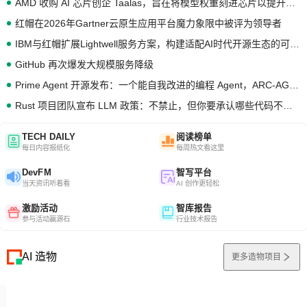
AMD 收购 AI 芯片创企 Taalas，旨在将模型权重刻进芯片以提升推理性能
红帽在2026年Gartner云原生应用平台魔力象限中被评为领导者
IBM与红帽扩展Lightwell服务方案，构建适配AI时代开源生态的可信基础设施
GitHub 再次爆发大规模服务降级
Prime Agent 开源发布：一个能自我改进的编程 Agent，ARC-AGI 3 超越人类专家基线
Rust 项目团队宣布 LLM 政策：不禁止，但你要承认哪些代码不是你写的
TECH DAILY
阅读榜单
每日内容报纸化
每周热文看这里
DevFM
智写平台
当天资讯听着看
AI 创作更轻松
激励活动
智库报告
参与活动赢源石
行业技术报告
AI 造物
更多造物项目