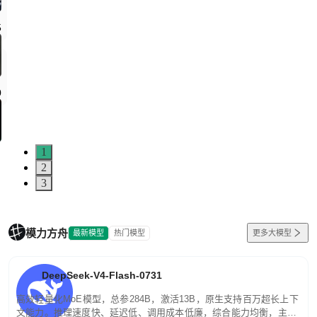
1
2
3
模力方舟
最新模型
热门模型
更多大模型
DeepSeek-V4-Flash-0731
高效轻量化MoE模型，总参284B，激活13B，原生支持百万超长上下
文能力。推理速度快、延迟低、调用成本低廉，综合能力均衡，主打