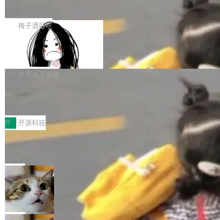
展开启新的篇章。
滞，过去三个月内没有任何条目完成更新，用户
如果你在 Spring Boot 里做过国际化，流程大概
提交的编辑请求也长期处于待处理状态。 Groki
是这样的：配 MessageSource 的 Bean、写 R
梅子酒好吃
pedia 于去年底上线，定位为由人工智能生成内
eloadableResourceBundleMessageSource、
容的百科平台，被马斯克视为传统众包百科网站
Apache Doris 4.1 全面增强 Iceberg：
声明 LocaleResolver、注册 LocaleChangeInt
支持 UPDATE、MERGE INTO 与 Iceb
维基百科的替代方案。Lawfare 调查发现，无论
erceptor…五六步之后才能看到第一行翻译文
Apache Doris 4.1 要补齐的，正是缺失的那一
erg V3
热门页面还是低关注度页面，均未出现近期更
本。 Solon 换了个方式。整个 i18n 模块围绕三
半。在已有查询能力的基础上，Doris 进一步支
白开水不加糖
新，相关问题并非局限于特定领域，而是在不同
个解析器、一个注解、一个工具类展开——没有
持了 UPDATE、DELETE、MERGE INTO 等数
主题和访问量页面中普遍存在。 调查人员最初认
XML、没有拦截器注册、没有样板配置。 资源
Testin XAgent：CIO智能测试落地指南
据修改操作、完整的表结构管理与分区演进，以
为，Grokipedia可能只是限...
文件的约定 把文件放到 resources/i18n/ 下： r
及 rewrite_data_files、expire_snapshots 等日
7月30日，TiD2026质量竞争力大会在北京中关
esources/i18n/messages.properties ...
常维护操作，并完整支持 Iceberg V3 格式。
村国家自主创新示范区会议中心开幕。本届大会
开
开源科技
由中关村智联软件服务业质量创新联盟主办，以
让非法状态不可表示：一篇关于 ADT
“智构可信·质创未来——AI原生时代的质量新范
的帖子在 Reddit 火了
式”为主题，直面AI从实验室走向规模化产业落地
有一种东西，一旦用过就回不去了。Alex Fedos
的核心质量命题。会上，《2026智能研发生产力
eev 管它叫"软件设计的基石"。 他说的东西不新
局
工具选型手册》发布，Testin云测的Testin XAge
鲜——代数数据类型（ADT），尤其是和类型
Cloudflare 开源内部企业 AI 平台 Clou
nt智能测试系统入选AI测试领域代表产品。对CI
（sum type）。但他说清楚了一件事：这不是类
dflare OS
O而言，这提示了一个转变：AI测试正在从效率
型系统的学术体操，是日常编码的思维方式。 文
Cloudflare 发布了一个开源项目 Cloudflare O
工具升级为企业的质量基础设施。 CIO面对的新
章从一个简单的例子切入。一个网站的深色主题
S。如果你只看官方博客，你会觉得这是又一
局