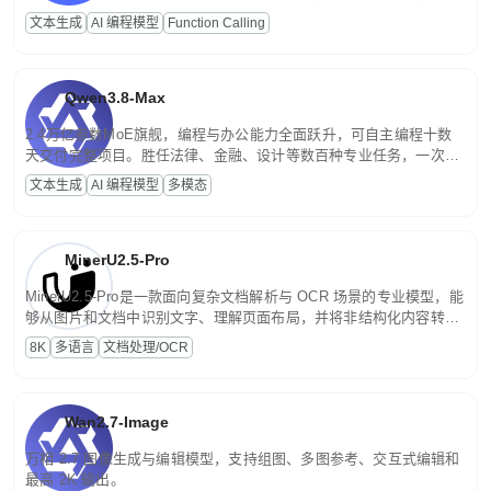
高并发、轻量化任务，适合日常对话、内容创作、基础 RAG、批量
文本生成
AI 编程模型
Function Calling
文案处理等普惠刚需场景。
Qwen3.8-Max
2.4万亿参数MoE旗舰，编程与办公能力全面跃升，可自主编程十数
天交付完整项目。胜任法律、金融、设计等数百种专业任务，一次对
话端到端交付生产级成果。原生视觉理解贯穿规划、执行与验证全流
文本生成
AI 编程模型
多模态
程，支持超长文档与长视频的深度语义解析。长程任务中自主规划与
闭环迭代，持续进化。
MinerU2.5-Pro
MinerU2.5-Pro是一款面向复杂文档解析与 OCR 场景的专业模型，能
够从图片和文档中识别文字、理解页面布局，并将非结构化内容转换
为便于存储、检索和二次处理的结构化结果。
8K
多语言
文档处理/OCR
Wan2.7-Image
万相 2.7 图像生成与编辑模型，支持组图、多图参考、交互式编辑和
最高 2K 输出。