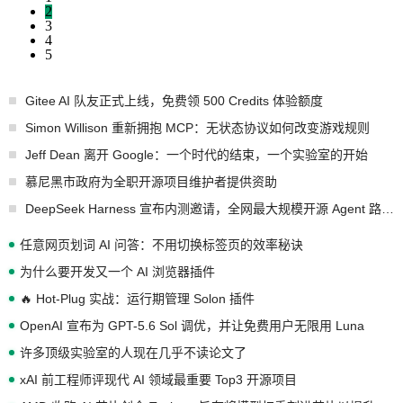
2
3
4
5
Gitee AI 队友正式上线，免费领 500 Credits 体验额度
Simon Willison 重新拥抱 MCP：无状态协议如何改变游戏规则
Jeff Dean 离开 Google：一个时代的结束，一个实验室的开始
慕尼黑市政府为全职开源项目维护者提供资助
DeepSeek Harness 宣布内测邀请，全网最大规模开源 Agent 路演现场诞生
任意网页划词 AI 问答：不用切换标签页的效率秘诀
为什么要开发又一个 AI 浏览器插件
🔥 Hot-Plug 实战：运行期管理 Solon 插件
OpenAI 宣布为 GPT-5.6 Sol 调优，并让免费用户无限用 Luna
许多顶级实验室的人现在几乎不读论文了
xAI 前工程师评现代 AI 领域最重要 Top3 开源项目