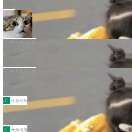
e” 和 Muse Spark 1.2 模型
mmit 之间的空隙里丢失了。 DeltaDB 要做的就
金额高达158.3亿美元，这一单项投入已经逼近
Meta 今天发布了两款 AI 产品：Muse Code，
是把这段空隙补上。 回退到任何一次编辑：Delt
微软同期总资本开支的四成。 与亚马逊、Alpha
一个在终端里运行的编程 agent；Muse Spark
局
aDB 捕获 commit 之间的每一次操作，...
bet、微软以及 Meta 等传统科技巨头相比，Spa
1.2，驱动这个 agent 的新模型。一句话概括：
ceXAI的资金消耗速度尤为引人瞩目。然而，支
美团开源 LoHoSearch，用知识图谱校
你可以用 curl -fsSL https://dev.meta.ai/install.
准 AI 能力认知
撑庞大支出的资金来源却呈现出截然不同的面
sh | bash 安装一个能在大项目里自动规划、写
机器出题的前提，是让机器拥有全局视野。整个
貌。数据显示，微软和 Meta 主要依托充沛的经
代码、验证结果的 AI 终端工具。 据介绍，Muse
构建流程可以分为四个环节：建图 → 控制难度
白开水不加糖
营现金流来覆盖资本开支，其资本支出覆盖率分
Code 是 Meta 的编程 agent 产品。它和市场上
→ 质量把关 → 数据概览。
别达到155% 和106%;而SpaceXAI的经营现金
腾讯开源 UCL-MPComm 通信库
已有的终端编程 agent 在设计理念上有几个明显
流仅能覆盖资本开支的12...
的差异点。 异步后台 agent：Muse Code 有一
腾讯网平团队宣布开源了 UCL-MPComm 通信
个主 agent 循环，外加一组后台 agent。这些后
库，并将作为transport接入Mooncake TENT。
白开水不加糖
台 agent...
该通信库针对AI Memory池化场景的数据传输需
CoStrict入选工信部2025人工智能应用
求进行了深度优化，能够实现数据中心内大规模
典型案例
计算节点间多种内存类型的高性能通信。 UCL-
近日，工信部科技司公示《2025人工智能应用典
MPComm将作为一种传输引擎接入Mooncake T
型案例入选名单》，深信服“面向企业研发场景的
开
开源科技
ENT，实现零拷贝传输性能提升30%、非零拷贝
开源 AI 编程平台 CoStrict 应用”凭借卓越的技术
传输性能最高提升5倍。UCL-MPComm底层基
深信服AI算力网关入选工信部人工智能
创新与落地成效成功入选。 全链路私有化部署，
应用典型案例！
于自研UCL-Engine通信引擎，后续腾讯网平将
助力企业AI研发安全落地 当前，越来越多企业已
前不久，工业和信息化部正式发布《2025年人工
持续开源更多基于UCL-Engine的高性能通信组
经开始引入 AI Coding 工具，通过调用公有云模
智能应用典型案例名单》，集中展示人工智能在
开
开源科技