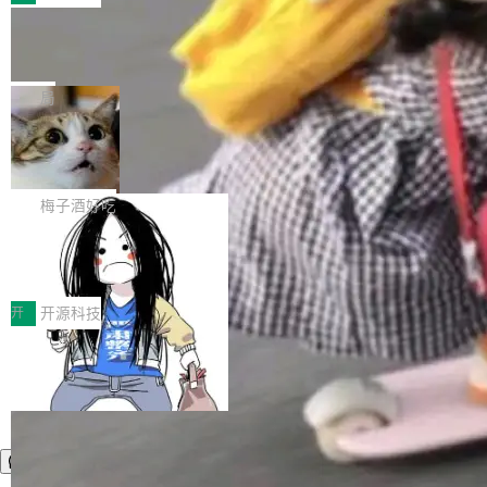
件。 腾讯网平团队在UCL-MPComm中实现了一
型或企业内部部署模型提升研发效率。但随着 AI
各领域的应用成果，覆盖技术底座、行业赋能、
个独立于业务线程的全局通信引擎（Engine），
Coding 从个人辅助工具逐步走向团队级、组织
Jeff Dean 离开 Google：一个时代的结
产品应用、支撑保障、专题等五大方向。深信服
并实...
束，一个实验室的开始
级应用，企业在规模化落地过程中，对安全性、
AI算力网关（AI创新平台）成功入选！ 随着各行
Google 员工编号 20。MapReduce 作者之一。
可控性和代码质量提出了更高要求。 首先是数据
各业的Agent走向规模化建设，算力构成形态逐
Bigtable 作者之一。TensorFlow 的作者之一。
局
安全与合规要求。对于大多数普通研发场景，公
渐丰富，用户关注的重点也在发生变化：不只是
Gemini 的架构师。Google 首席科学家。 Jeff D
有云模型能够满足快速试用和效率提升的需求。
让AI用起来，还要进一步看清混合算力时代下，
🔥 SolonCode v2026.8.4 发布：界面
ean 在 Google 工作了 27 年后，宣布离职。 他
但对于金融、能源、医疗等对数据安全要求较...
字体可调、22 种语言、记忆搜索增强
Token花在哪里、算力是否被充分利用，以及持
不是一个人走。一同离开的还有 Sanjay Ghema
打开终端就能上岗的全中文编码智能体，这一轮
续增长的AI成本该如何优化。 深信服AI算力网关
wat（Google 员工编号 23，Jeff Dean 二十多
把「看得清、用母语、记得住」三件事一次补
梅子酒好吃
正是围绕这些实际问题，从Token治理和成本治
年的编程搭档，MapReduce 和 Bigtable 的共同
齐。 SolonCode 是什么 SolonCode 是杭州无
理两个方面，让用户的每一份算力都看得清、管
作者）、Quoc Le（Google 大脑核心成员，Se
让“代码语义理解”深度释放AI Coding
耳科技研发的企业级终端编码智能体——一位全
得住、用得稳、省得下、更安全！ 一、从现在开
价值潜能：华为云码道（CodeArts）
q2Seq 和 DocAI 的共同发明人）以及 Oriol Vin
中文驱动的数字员工，自主理解需求、规划步
一、代码仓深度理解技术的作用与价值 在软件工
始，Token使用一目...
代码仓技术解析
yals（Gemini 联合负责人，AlphaSta...
骤、编写代码。不挑模型、不挑平台，curl 一行
程实践中，代码仓是企业核心知识资产的主要载
开
开源科技
装完即用。 开源地址：Gitee · GitCode · GitHu
体。企业级代码仓库通常包含数十万乃至数百万
b 安装 支持 Java 8+（8~26）、macOS / Linu
个文件，其规模远超单次模型调用可承载的上下
x / Windows / Harmony PC。 # macOS / Linu
文窗口。随着项目规模的持续扩张与代码历史的
x / Harmony PC curl -fsSL https://solon.noea
不断累积，代码仓中的模块关系、接口契约、业
r.org/solon...
务逻辑等关键信息往往分散于数十乃至数百个文
件之中，形成高度复杂的知识关联网络。传统的