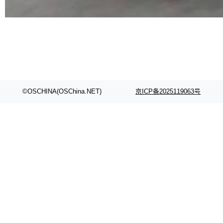
代码检索手段（如关键词匹配、目录遍历）仅能
在语法层面完成文本定位，难以触及代码的语义
内涵与结构关联，导致开发者使用代码智能体在
理解大规模代码仓时面临显著"代码仓理解"瓶
颈。 代码仓深度理解服务（以下简称" CodeBas
e深度理解服务"）是华为云码道（CodeA...
©OSCHINA(OSChina.NET)
京ICP备2025119063号