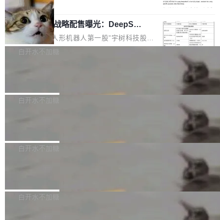
5% RHAE Best@1，超过了 ARC 报告的人类专
覆盖 rust-lang/rust 单一仓库的代码贡献。这不
局
家基线 95.4%。 不是又一个 coding agent 包装
是项目级别的官方立场，目前由五个团队采纳，
宇树科技 IPO 战略配售曝光：DeepSe
器 Prime Agent 的架构和市面上大多数 coding
但它可能是主流开源项目中关于 AI 辅助贡献最
ek 获配 93.3 万股，锁定 36 个月
agent 有本质区别。大多数 agent harness 的设
细致的一份规则。 政策的核心只有一句话：LLM
8月6日晚间，“人形机器人第一股”宇树科技股份
计是基于早期模型的能力—...
可以用来分析、提炼、审阅、建议，但不能用来
有限公司披露IPO发行价格及战略配售结果，杭
白开水不加糖
创作。 具体来说，LLM 生成的代码可以提交，
州深度求索人工智能基础技术研究有限公司（De
但必须满足五个条件：预先安排、非关键、高质
Docker 29.7.2 发布
epSeek）获配93.3399万股，按150.8元/股发行
量、充分测试、充分审查，并且必须披露。LLM
价格计算，认购金额约1.41亿元，股份锁定期为
Docker 29.7.2 现已发布，具体更新内容如下：
不得生成涉及安全性的关键变更，除非作者本身
36个月。 公告显示，本次宇树科技战略配售对
Bug fixes and enhancements 修复多次传递同
白开水不加糖
就是领域专家。即使如此，政策也"强烈不建
象主要包括长期投资机构、与公司业务具有战略
一环境变量时，docker service create和docker
议"这么做。 对于不披露的情况，审核者可以直
合作关系或长期合作愿景的大型企业、科创板保
Apache Fluss 毕业成为顶级项目
service update会发生 panic 的问题。docker/cl
接关闭 PR，无需解释。 政策作者 Jynn Ne...
荐人跟投子公司，以及公司高级管理人员和核心
i#7145 修复了 Docker Engine 29.7.0 中引入的
今年 7 月，Apache Fluss 的毕业提案在 Apach
员工参与设立的专项资产管理计划。其中，Dee
一个回归问题，该问题导致拉取镜像时会拒绝包
e 孵化器项目管理委员会（IPMC）投票中获得
白开水不加糖
pSeek作为与宇树科技具备战略合作关系的企
含绝对 hardlink 目标的镜像（此类镜像由某些镜
全票通过，随后获 Apache 软件基金会董事会批
业，获配股份数量占本次发行数量的2.31%。 除
像构建工具生成）。moby/moby#53305 修复了
马斯克 AI 百科项目 Grokipedia 被曝数
准。今天，Apache 软件基金会正式宣布 Apach
DeepSeek外，腾讯旗下上海启善投资有限公司
月未更新
Docker Engine 29.7.0 中引入的一个回归问
e Fluss 孵化毕业，成为 Apache 顶级项目（TL
埃隆·马斯克推出的AI百科项目 Grokipedia 被曝
获配9...
题，该问题可能导致在旧版 Linux 内核...
P）！这一里程碑不仅标志着 Fluss 迈入新的发
长期停止内容更新，未能实现其作为“AI版维基百
白开水不加糖
展阶段，也将进一步推动流式存储、实时湖仓与
科”替代品的目标。 据 Lawfare 最新调查，自今
AI 数据基础加速融合，为实时数据基础设施的发
Solon I18n：三种解析器，零样板代码
年4月以来，Grokipedia 页面更新功能基本停