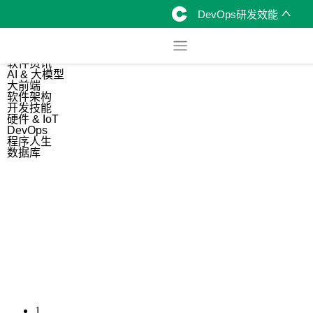
DevOps研发效能
综合
开源资讯
软件资讯
AI & 大模型
大前端
软件架构
开发技能
硬件 & IoT
DevOps
程序人生
数据库
1