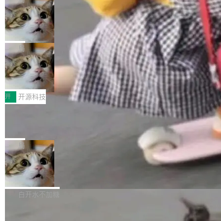
现实 过去两年，CIO们的焦虑清单上多了两项：
设置，如果用布尔值 + 可空字段来表示——bool
个"AI 知识库 + 聊天机器人"——每个大厂都在
一是如何让大模型和智能体应用安全地从PoC走
ean 表示是否可切换，nullable 的默认模式、浅
Deno 团队开源 Celld，可自托管的分
做，没什么新鲜的。 但 Kenton Varda 在 Twitte
向生产，二是如何让测试团队跟得上AI应用...
布式 Durable Objects
色方案、深色方案——会产生大量无意义的组
r 上把事情说清楚了： 今天我们发布了 Cloudfla
Ryan Dahl 领导的 Deno 团队推出了最新开源项
合。方案缺了、配置冲突了、全 null 了。要知道
re OS，一个带连接器的聊天机器人，跟其他所
目 Celld，一个能在自己机器上运行 Cloudflare
局
哪些组合有效，作者说，你得靠"文档、校验、或
有科技公司做的一样。只不过，实际上它不一
Workers 和 Durable Objects 的守护进程。 设
者部落知识"。 换个写法。Rust 的 enum，两个
样。这是 Sandstorm.io 的重制版，我十年前的
鲁大师7月新机性能/流畅/AI榜：vivo夺
计思路很直接：每个对象是一个独立的 SQLite
变体：Switchable...
性能、流畅双第一，三星Galaxy Z系列
那个创业公司。不同的是，这次它构建在 Cloudf
数据库，按名称寻址，复制到你自己的 S3 兼容
2026年7月的手机市场，由于存储等硬件成本暴
新折叠缺席
lare Workers 上——我花了九年时间搭建的平台
存储库里。节点之间只通过这个存储库协调——
增，手机厂商的日子也不好过啊，新机速度明显
开
开源科技
——并且深度集成了 AI。这基本上是我十年秘密
没有控制平面，没有共识协议。每个对象自带一
放缓，因此硝烟味淡了许多。新机参数规格除开
计划的顶峰。 十年前，Ken...
个小型数据库，应用天然按分片构建，单个数据
Zed 推出 DeltaDB，一个记录 commit
高价的三星折叠（三星Galaxy Z Fold8 Ultra / Z
之间所有操作的版本控制系统
库的竞争和爆炸半径问题在设计层面就被消除
Fold8 / Z Flip8）外，其余要么是中低端机器，
Zed 编辑器团队发布了新项目——DeltaDB，一
了。 闲置的 cell 会休眠到几乎不占资源。当 cel
例如iQOO Z11i、REDMI Note 17、REDMI No
个在 git commit 之间记录每一次编辑操作的版
局
l 迁移或唤醒时，新宿主从 S3 恢复 SQLite 数据
te 17 Pro、OPPO K15，要么是vivo X300 E这
本控制系统。目前处于 Early Access 阶段。 De
库继续执行。存储库是持久化的唯一真相...
样的次旗舰。 Galaxy Z Fold8 Ultra / Z Fold8 /
SpaceXAI 单季资本开支达 183 亿美元
ltaDB 的核心思路直接写在 landing page 最显
Z Flip8三款折叠屏新机均在7月22日发布，且全
眼的位置：「Software is made between com
根据风险投资人Tomer Tunguz 博客（VC 分
部搭载骁龙8 Elite Gen5 for Galaxy，它们本该
mits」——软件是在 commit 之间写出来的。git
析）披露的最新分析与第二季度业绩报告，Spac
白开水不加糖
是7月性...
只记录了你提交的最终状态，但真正的工作过程
eXAI在上个季度的总资本支出飙升至183.7亿美
——打字、删改、试错、agent 对话——都在 co
Meta 发布终端编程 Agent“Muse Cod
元。其中，绝大部分资金被直接用于 AI 领域，