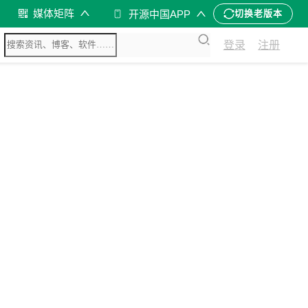
媒体矩阵
开源中国APP
切换老版本
登录
注册