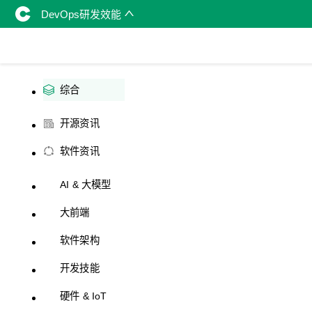
DevOps研发效能
综合
开源资讯
软件资讯
AI & 大模型
大前端
软件架构
开发技能
硬件 & IoT