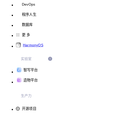
DevOps
程序人生
数据库
更 多
HarmonyOS
实验室
智写平台
造物平台
生产力
开源项目