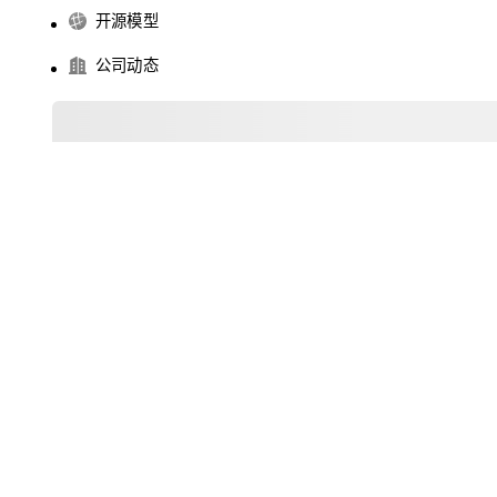
开源模型
公司动态
I生成
1
2
3
Gitee AI 队友正式上线，免费领 500 Credits 体验额度
FFmpeg 9.0 发布：代号 “Lei”，以此纪念中国开发者雷霄骅
AI 将系统从 COBOL 迁移到 Java，连 bug 也一起带过去