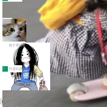
件。 腾讯网平团队在UCL-MPComm中实现了一
型或企业内部部署模型提升研发效率。但随着 AI
各领域的应用成果，覆盖技术底座、行业赋能、
个独立于业务线程的全局通信引擎（Engine），
Coding 从个人辅助工具逐步走向团队级、组织
Jeff Dean 离开 Google：一个时代的结
产品应用、支撑保障、专题等五大方向。深信服
并实...
束，一个实验室的开始
级应用，企业在规模化落地过程中，对安全性、
AI算力网关（AI创新平台）成功入选！ 随着各行
Google 员工编号 20。MapReduce 作者之一。
可控性和代码质量提出了更高要求。 首先是数据
各业的Agent走向规模化建设，算力构成形态逐
Bigtable 作者之一。TensorFlow 的作者之一。
局
安全与合规要求。对于大多数普通研发场景，公
渐丰富，用户关注的重点也在发生变化：不只是
Gemini 的架构师。Google 首席科学家。 Jeff D
有云模型能够满足快速试用和效率提升的需求。
让AI用起来，还要进一步看清混合算力时代下，
🔥 SolonCode v2026.8.4 发布：界面
ean 在 Google 工作了 27 年后，宣布离职。 他
但对于金融、能源、医疗等对数据安全要求较...
字体可调、22 种语言、记忆搜索增强
Token花在哪里、算力是否被充分利用，以及持
不是一个人走。一同离开的还有 Sanjay Ghema
打开终端就能上岗的全中文编码智能体，这一轮
续增长的AI成本该如何优化。 深信服AI算力网关
wat（Google 员工编号 23，Jeff Dean 二十多
把「看得清、用母语、记得住」三件事一次补
梅子酒好吃
正是围绕这些实际问题，从Token治理和成本治
年的编程搭档，MapReduce 和 Bigtable 的共同
齐。 SolonCode 是什么 SolonCode 是杭州无
理两个方面，让用户的每一份算力都看得清、管
作者）、Quoc Le（Google 大脑核心成员，Se
让“代码语义理解”深度释放AI Coding
耳科技研发的企业级终端编码智能体——一位全
得住、用得稳、省得下、更安全！ 一、从现在开
价值潜能：华为云码道（CodeArts）
q2Seq 和 DocAI 的共同发明人）以及 Oriol Vin
中文驱动的数字员工，自主理解需求、规划步
一、代码仓深度理解技术的作用与价值 在软件工
始，Token使用一目...
代码仓技术解析
yals（Gemini 联合负责人，AlphaSta...
骤、编写代码。不挑模型、不挑平台，curl 一行
程实践中，代码仓是企业核心知识资产的主要载
开
开源科技
装完即用。 开源地址：Gitee · GitCode · GitHu
体。企业级代码仓库通常包含数十万乃至数百万
b 安装 支持 Java 8+（8~26）、macOS / Linu
个文件，其规模远超单次模型调用可承载的上下
x / Windows / Harmony PC。 # macOS / Linu
文窗口。随着项目规模的持续扩张与代码历史的
x / Harmony PC curl -fsSL https://solon.noea
不断累积，代码仓中的模块关系、接口契约、业
r.org/solon...
务逻辑等关键信息往往分散于数十乃至数百个文
件之中，形成高度复杂的知识关联网络。传统的