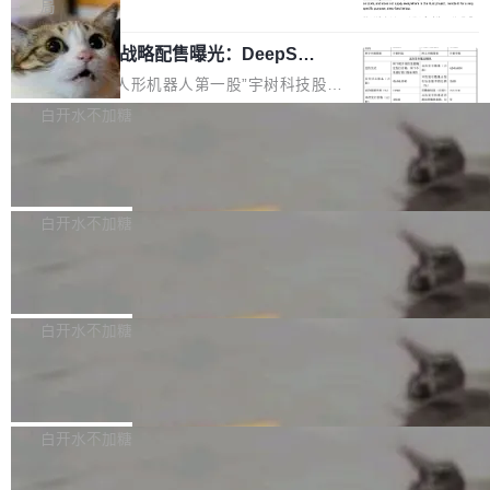
5% RHAE Best@1，超过了 ARC 报告的人类专
覆盖 rust-lang/rust 单一仓库的代码贡献。这不
局
家基线 95.4%。 不是又一个 coding agent 包装
是项目级别的官方立场，目前由五个团队采纳，
宇树科技 IPO 战略配售曝光：DeepSe
器 Prime Agent 的架构和市面上大多数 coding
但它可能是主流开源项目中关于 AI 辅助贡献最
ek 获配 93.3 万股，锁定 36 个月
agent 有本质区别。大多数 agent harness 的设
细致的一份规则。 政策的核心只有一句话：LLM
8月6日晚间，“人形机器人第一股”宇树科技股份
计是基于早期模型的能力—...
可以用来分析、提炼、审阅、建议，但不能用来
有限公司披露IPO发行价格及战略配售结果，杭
白开水不加糖
创作。 具体来说，LLM 生成的代码可以提交，
州深度求索人工智能基础技术研究有限公司（De
但必须满足五个条件：预先安排、非关键、高质
Docker 29.7.2 发布
epSeek）获配93.3399万股，按150.8元/股发行
量、充分测试、充分审查，并且必须披露。LLM
价格计算，认购金额约1.41亿元，股份锁定期为
Docker 29.7.2 现已发布，具体更新内容如下：
不得生成涉及安全性的关键变更，除非作者本身
36个月。 公告显示，本次宇树科技战略配售对
Bug fixes and enhancements 修复多次传递同
白开水不加糖
就是领域专家。即使如此，政策也"强烈不建
象主要包括长期投资机构、与公司业务具有战略
一环境变量时，docker service create和docker
议"这么做。 对于不披露的情况，审核者可以直
合作关系或长期合作愿景的大型企业、科创板保
Apache Fluss 毕业成为顶级项目
service update会发生 panic 的问题。docker/cl
接关闭 PR，无需解释。 政策作者 Jynn Ne...
荐人跟投子公司，以及公司高级管理人员和核心
i#7145 修复了 Docker Engine 29.7.0 中引入的
今年 7 月，Apache Fluss 的毕业提案在 Apach
员工参与设立的专项资产管理计划。其中，Dee
一个回归问题，该问题导致拉取镜像时会拒绝包
e 孵化器项目管理委员会（IPMC）投票中获得
白开水不加糖
pSeek作为与宇树科技具备战略合作关系的企
含绝对 hardlink 目标的镜像（此类镜像由某些镜
全票通过，随后获 Apache 软件基金会董事会批
业，获配股份数量占本次发行数量的2.31%。 除
像构建工具生成）。moby/moby#53305 修复了
马斯克 AI 百科项目 Grokipedia 被曝数
准。今天，Apache 软件基金会正式宣布 Apach
DeepSeek外，腾讯旗下上海启善投资有限公司
月未更新
Docker Engine 29.7.0 中引入的一个回归问
e Fluss 孵化毕业，成为 Apache 顶级项目（TL
埃隆·马斯克推出的AI百科项目 Grokipedia 被曝
获配9...
题，该问题可能导致在旧版 Linux 内核...
P）！这一里程碑不仅标志着 Fluss 迈入新的发
长期停止内容更新，未能实现其作为“AI版维基百
白开水不加糖
展阶段，也将进一步推动流式存储、实时湖仓与
科”替代品的目标。 据 Lawfare 最新调查，自今
AI 数据基础加速融合，为实时数据基础设施的发
Solon I18n：三种解析器，零样板代码
年4月以来，Grokipedia 页面更新功能基本停