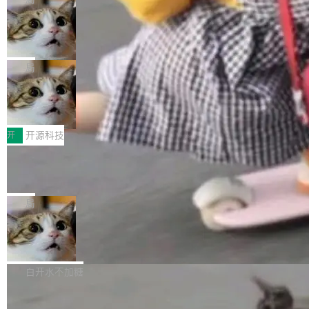
现实 过去两年，CIO们的焦虑清单上多了两项：
设置，如果用布尔值 + 可空字段来表示——bool
个"AI 知识库 + 聊天机器人"——每个大厂都在
一是如何让大模型和智能体应用安全地从PoC走
ean 表示是否可切换，nullable 的默认模式、浅
Deno 团队开源 Celld，可自托管的分
做，没什么新鲜的。 但 Kenton Varda 在 Twitte
向生产，二是如何让测试团队跟得上AI应用...
布式 Durable Objects
色方案、深色方案——会产生大量无意义的组
r 上把事情说清楚了： 今天我们发布了 Cloudfla
Ryan Dahl 领导的 Deno 团队推出了最新开源项
合。方案缺了、配置冲突了、全 null 了。要知道
re OS，一个带连接器的聊天机器人，跟其他所
目 Celld，一个能在自己机器上运行 Cloudflare
局
哪些组合有效，作者说，你得靠"文档、校验、或
有科技公司做的一样。只不过，实际上它不一
Workers 和 Durable Objects 的守护进程。 设
者部落知识"。 换个写法。Rust 的 enum，两个
样。这是 Sandstorm.io 的重制版，我十年前的
鲁大师7月新机性能/流畅/AI榜：vivo夺
计思路很直接：每个对象是一个独立的 SQLite
变体：Switchable...
性能、流畅双第一，三星Galaxy Z系列
那个创业公司。不同的是，这次它构建在 Cloudf
数据库，按名称寻址，复制到你自己的 S3 兼容
2026年7月的手机市场，由于存储等硬件成本暴
新折叠缺席
lare Workers 上——我花了九年时间搭建的平台
存储库里。节点之间只通过这个存储库协调——
增，手机厂商的日子也不好过啊，新机速度明显
开
开源科技
——并且深度集成了 AI。这基本上是我十年秘密
没有控制平面，没有共识协议。每个对象自带一
放缓，因此硝烟味淡了许多。新机参数规格除开
计划的顶峰。 十年前，Ken...
个小型数据库，应用天然按分片构建，单个数据
Zed 推出 DeltaDB，一个记录 commit
高价的三星折叠（三星Galaxy Z Fold8 Ultra / Z
之间所有操作的版本控制系统
库的竞争和爆炸半径问题在设计层面就被消除
Fold8 / Z Flip8）外，其余要么是中低端机器，
Zed 编辑器团队发布了新项目——DeltaDB，一
了。 闲置的 cell 会休眠到几乎不占资源。当 cel
例如iQOO Z11i、REDMI Note 17、REDMI No
个在 git commit 之间记录每一次编辑操作的版
局
l 迁移或唤醒时，新宿主从 S3 恢复 SQLite 数据
te 17 Pro、OPPO K15，要么是vivo X300 E这
本控制系统。目前处于 Early Access 阶段。 De
库继续执行。存储库是持久化的唯一真相...
样的次旗舰。 Galaxy Z Fold8 Ultra / Z Fold8 /
SpaceXAI 单季资本开支达 183 亿美元
ltaDB 的核心思路直接写在 landing page 最显
Z Flip8三款折叠屏新机均在7月22日发布，且全
眼的位置：「Software is made between com
根据风险投资人Tomer Tunguz 博客（VC 分
部搭载骁龙8 Elite Gen5 for Galaxy，它们本该
mits」——软件是在 commit 之间写出来的。git
析）披露的最新分析与第二季度业绩报告，Spac
白开水不加糖
是7月性...
只记录了你提交的最终状态，但真正的工作过程
eXAI在上个季度的总资本支出飙升至183.7亿美
——打字、删改、试错、agent 对话——都在 co
Meta 发布终端编程 Agent“Muse Cod
元。其中，绝大部分资金被直接用于 AI 领域，