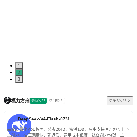
1
2
3
模力方舟
最新模型
热门模型
更多大模型
DeepSeek-V4-Flash-0731
高效轻量化MoE模型，总参284B，激活13B，原生支持百万超长上下
文能力。推理速度快、延迟低、调用成本低廉，综合能力均衡，主打