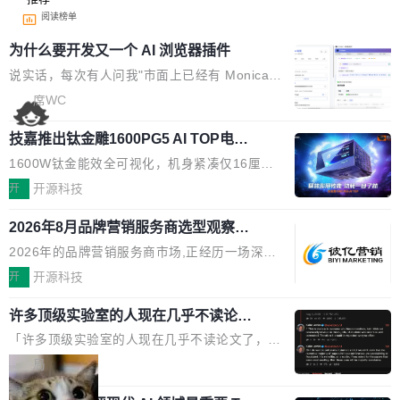
阅读榜单
为什么要开发又一个 AI 浏览器插件
说实话，每次有人问我"市面上已经有 Monica、
Sider、Copilot for Chrome 这些 AI 浏览器插件
席WC
了，你为什么还要再做一个"，我都觉得这个问题
技嘉推出钛金雕1600PG5 AI TOP电
问得好。 因为我自己也是从用户变成开发者的。
源：为发烧级主机与本地AI算力打造旗
现有产品的天花板 我用过不少 AI 浏览器插件。
1600W钛金能效全可视化，机身紧凑仅16厘米
舰供电方案
刚开始觉得都挺好——选中一段文字，弹出解
继2026台北电脑展首度亮相后，技嘉科技近日正
开
开源科技
释；写邮件时帮你润色；看英文网页给你翻译摘
式发布钛金雕1600PG5 AI TOP电源。这款高端
要。但用久了你会发现，它们本质上都是同一类
2026年8月品牌营销服务商选型观察：
电源专为发烧级DIY主机与本地AI算力平台打
从流量思维到品牌资产思维的范式转移
东西：一个带网页上下文的聊天框。 它们能读取
造，整机长度仅16厘米，提供1600W额定功率
2026年的品牌营销服务商市场,正经历一场深刻
页面的文本，然后把文本丢给大模型，再返回一
与80PLUS钛金能效；支持ATX 3.1与PCIe 5.1
的价值重构。全球全案品牌代理机构市场从2025
开
开源科技
段回答。仅此而已。 这当然有用，但总觉得差点
规范，结合服务器级元件、完善供电线材与内置
年的83.1亿美元增长至2026年的86.6亿美元,年
意思。比如我在一个后台管理系统里，需要填50
实时LCD监控屏，可充分满足当下高阶PC主机
许多顶级实验室的人现在几乎不读论文
复合增长率达5.44%,预计2032年将突破120亿美
个表单字段，每个字段还有联动逻辑；比如我
了
的严苛使用需求。 澎湃功率，紧凑机身 钛金雕1
元。数字广告与公共关系相关服务市场更是从20
「许多顶级实验室的人现在几乎不读论文了，而
想...
600PG5 AI TOP具备强悍输出功率，同时实现
25年的8463亿美元扩张至2026年的8763亿美
且他们认为 ICLR/ICML/NeurIPS 充斥着大量过
局
机身尺寸大幅精简。整机长度仅16厘米，属于同
元。数字的背后是一个清晰的事实——品牌对专
度宣传和欺诈。」 OpenAI 研究员 Keller Jorda
功率段机身尺寸十分紧凑的1600W电源产品。小