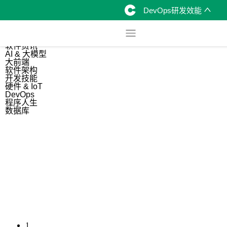
DevOps研发效能
综合
开源资讯
软件资讯
AI & 大模型
大前端
软件架构
开发技能
硬件 & IoT
DevOps
程序人生
数据库
1