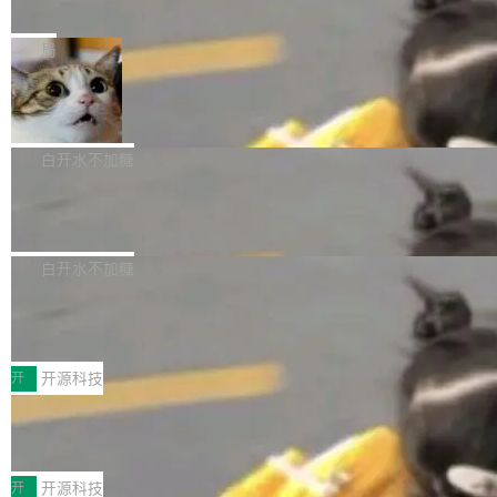
e” 和 Muse Spark 1.2 模型
mmit 之间的空隙里丢失了。 DeltaDB 要做的就
金额高达158.3亿美元，这一单项投入已经逼近
Meta 今天发布了两款 AI 产品：Muse Code，
是把这段空隙补上。 回退到任何一次编辑：Delt
微软同期总资本开支的四成。 与亚马逊、Alpha
一个在终端里运行的编程 agent；Muse Spark
局
aDB 捕获 commit 之间的每一次操作，...
bet、微软以及 Meta 等传统科技巨头相比，Spa
1.2，驱动这个 agent 的新模型。一句话概括：
ceXAI的资金消耗速度尤为引人瞩目。然而，支
美团开源 LoHoSearch，用知识图谱校
你可以用 curl -fsSL https://dev.meta.ai/install.
准 AI 能力认知
撑庞大支出的资金来源却呈现出截然不同的面
sh | bash 安装一个能在大项目里自动规划、写
机器出题的前提，是让机器拥有全局视野。整个
貌。数据显示，微软和 Meta 主要依托充沛的经
代码、验证结果的 AI 终端工具。 据介绍，Muse
构建流程可以分为四个环节：建图 → 控制难度
白开水不加糖
营现金流来覆盖资本开支，其资本支出覆盖率分
Code 是 Meta 的编程 agent 产品。它和市场上
→ 质量把关 → 数据概览。
别达到155% 和106%;而SpaceXAI的经营现金
腾讯开源 UCL-MPComm 通信库
已有的终端编程 agent 在设计理念上有几个明显
流仅能覆盖资本开支的12...
的差异点。 异步后台 agent：Muse Code 有一
腾讯网平团队宣布开源了 UCL-MPComm 通信
个主 agent 循环，外加一组后台 agent。这些后
库，并将作为transport接入Mooncake TENT。
白开水不加糖
台 agent...
该通信库针对AI Memory池化场景的数据传输需
CoStrict入选工信部2025人工智能应用
求进行了深度优化，能够实现数据中心内大规模
典型案例
计算节点间多种内存类型的高性能通信。 UCL-
近日，工信部科技司公示《2025人工智能应用典
MPComm将作为一种传输引擎接入Mooncake T
型案例入选名单》，深信服“面向企业研发场景的
开
开源科技
ENT，实现零拷贝传输性能提升30%、非零拷贝
开源 AI 编程平台 CoStrict 应用”凭借卓越的技术
传输性能最高提升5倍。UCL-MPComm底层基
深信服AI算力网关入选工信部人工智能
创新与落地成效成功入选。 全链路私有化部署，
应用典型案例！
于自研UCL-Engine通信引擎，后续腾讯网平将
助力企业AI研发安全落地 当前，越来越多企业已
前不久，工业和信息化部正式发布《2025年人工
持续开源更多基于UCL-Engine的高性能通信组
经开始引入 AI Coding 工具，通过调用公有云模
智能应用典型案例名单》，集中展示人工智能在
开
开源科技