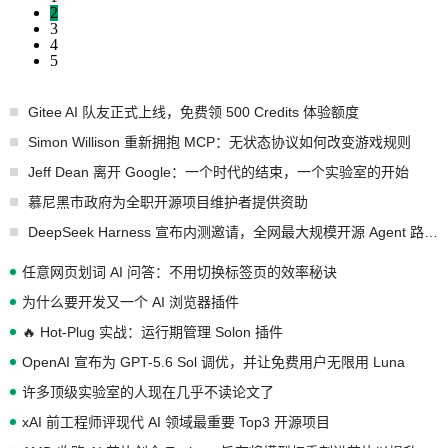
2
3
4
5
Gitee AI 队友正式上线，免费领 500 Credits 体验额度
Simon Willison 重新拥抱 MCP：无状态协议如何改变游戏规则
Jeff Dean 离开 Google：一个时代的结束，一个实验室的开始
慕尼黑市政府为全职开源项目维护者提供资助
DeepSeek Harness 宣布内测邀请，全网最大规模开源 Agent 路演现场诞生
任意网页划词 AI 问答：不用切换标签页的效率秘诀
为什么要开发又一个 AI 浏览器插件
🔥 Hot-Plug 实战：运行期管理 Solon 插件
OpenAI 宣布为 GPT-5.6 Sol 调优，并让免费用户无限用 Luna
许多顶级实验室的人现在几乎不读论文了
xAI 前工程师评现代 AI 领域最重要 Top3 开源项目