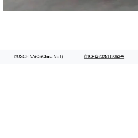
代码检索手段（如关键词匹配、目录遍历）仅能
在语法层面完成文本定位，难以触及代码的语义
内涵与结构关联，导致开发者使用代码智能体在
理解大规模代码仓时面临显著"代码仓理解"瓶
颈。 代码仓深度理解服务（以下简称" CodeBas
e深度理解服务"）是华为云码道（CodeA...
©OSCHINA(OSChina.NET)
京ICP备2025119063号