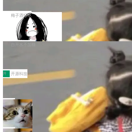
展开启新的篇章。
滞，过去三个月内没有任何条目完成更新，用户
如果你在 Spring Boot 里做过国际化，流程大概
提交的编辑请求也长期处于待处理状态。 Groki
是这样的：配 MessageSource 的 Bean、写 R
梅子酒好吃
pedia 于去年底上线，定位为由人工智能生成内
eloadableResourceBundleMessageSource、
容的百科平台，被马斯克视为传统众包百科网站
Apache Doris 4.1 全面增强 Iceberg：
声明 LocaleResolver、注册 LocaleChangeInt
支持 UPDATE、MERGE INTO 与 Iceb
维基百科的替代方案。Lawfare 调查发现，无论
erceptor…五六步之后才能看到第一行翻译文
Apache Doris 4.1 要补齐的，正是缺失的那一
erg V3
热门页面还是低关注度页面，均未出现近期更
本。 Solon 换了个方式。整个 i18n 模块围绕三
半。在已有查询能力的基础上，Doris 进一步支
白开水不加糖
新，相关问题并非局限于特定领域，而是在不同
个解析器、一个注解、一个工具类展开——没有
持了 UPDATE、DELETE、MERGE INTO 等数
主题和访问量页面中普遍存在。 调查人员最初认
XML、没有拦截器注册、没有样板配置。 资源
Testin XAgent：CIO智能测试落地指南
据修改操作、完整的表结构管理与分区演进，以
为，Grokipedia可能只是限...
文件的约定 把文件放到 resources/i18n/ 下： r
及 rewrite_data_files、expire_snapshots 等日
7月30日，TiD2026质量竞争力大会在北京中关
esources/i18n/messages.properties ...
常维护操作，并完整支持 Iceberg V3 格式。
村国家自主创新示范区会议中心开幕。本届大会
开
开源科技
由中关村智联软件服务业质量创新联盟主办，以
让非法状态不可表示：一篇关于 ADT
“智构可信·质创未来——AI原生时代的质量新范
的帖子在 Reddit 火了
式”为主题，直面AI从实验室走向规模化产业落地
有一种东西，一旦用过就回不去了。Alex Fedos
的核心质量命题。会上，《2026智能研发生产力
eev 管它叫"软件设计的基石"。 他说的东西不新
局
工具选型手册》发布，Testin云测的Testin XAge
鲜——代数数据类型（ADT），尤其是和类型
Cloudflare 开源内部企业 AI 平台 Clou
nt智能测试系统入选AI测试领域代表产品。对CI
（sum type）。但他说清楚了一件事：这不是类
dflare OS
O而言，这提示了一个转变：AI测试正在从效率
型系统的学术体操，是日常编码的思维方式。 文
Cloudflare 发布了一个开源项目 Cloudflare O
工具升级为企业的质量基础设施。 CIO面对的新
章从一个简单的例子切入。一个网站的深色主题
S。如果你只看官方博客，你会觉得这是又一
局