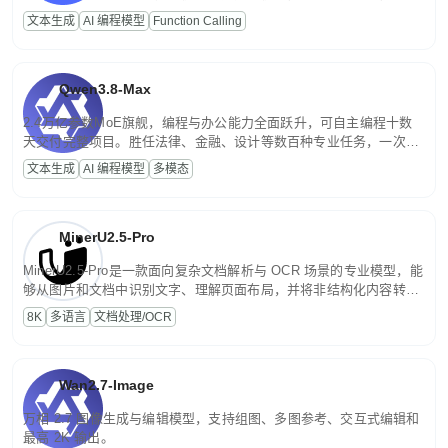
高并发、轻量化任务，适合日常对话、内容创作、基础 RAG、批量
文本生成
AI 编程模型
Function Calling
文案处理等普惠刚需场景。
Qwen3.8-Max
2.4万亿参数MoE旗舰，编程与办公能力全面跃升，可自主编程十数
天交付完整项目。胜任法律、金融、设计等数百种专业任务，一次对
话端到端交付生产级成果。原生视觉理解贯穿规划、执行与验证全流
文本生成
AI 编程模型
多模态
程，支持超长文档与长视频的深度语义解析。长程任务中自主规划与
闭环迭代，持续进化。
MinerU2.5-Pro
MinerU2.5-Pro是一款面向复杂文档解析与 OCR 场景的专业模型，能
够从图片和文档中识别文字、理解页面布局，并将非结构化内容转换
为便于存储、检索和二次处理的结构化结果。
8K
多语言
文档处理/OCR
Wan2.7-Image
万相 2.7 图像生成与编辑模型，支持组图、多图参考、交互式编辑和
最高 2K 输出。