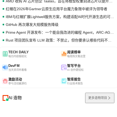
AMD 收购 AI 芯片创企 Taalas，旨在将模型权重刻进芯片以提升推理性能
红帽在2026年Gartner云原生应用平台魔力象限中被评为领导者
IBM与红帽扩展Lightwell服务方案，构建适配AI时代开源生态的可信基础设施
GitHub 再次爆发大规模服务降级
Prime Agent 开源发布：一个能自我改进的编程 Agent，ARC-AGI 3 超越人类专家基线
Rust 项目团队宣布 LLM 政策：不禁止，但你要承认哪些代码不是你写的
TECH DAILY
阅读榜单
每日内容报纸化
每周热文看这里
DevFM
智写平台
当天资讯听着看
AI 创作更轻松
激励活动
智库报告
参与活动赢源石
行业技术报告
AI 造物
更多造物项目