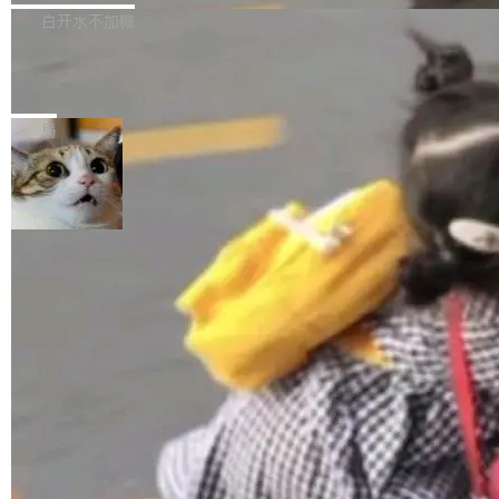
正，才能成为机器能理解的高质量数据。医学影
理工具。它可以查看，转换，编辑和分类所有主
白开水不加糖
像AI落地最昂贵的环节，不是算法，是专业医生
流格式的电子书。Calibre 是个跨平台软件，可
的时间。 张医生是某三甲医院放射科副主任医
SwiftUI 问世七年了，为什么开发者还
以在 Linux、Windows 和 macOS 上运行。 Cal
师，牵头一项腹部肌肉影像课题。他需要在数百
在骂它？
ibre 9.12 现已正式发布，此次更新内容如下：
Yakov Manshin 发了一期长达 40 分钟的 YouT
张CT影像上完成像素级精细分割，让系统"...
新功能 macOS：在 Connect/Share 按钮中添加
ube 视频，标题是"SwiftUI 七年后：一个平庸的
局
通过 AirDop 共享书籍的功能 Content server：
故事"。视频核心观点很简单：SwiftUI 发布七年
支持可向服务器后端添加新端点的插件 Edit boo
了，仍然像一个永久公测版。 Manshin 从数据
k：Compress images：添加将 GIF 图像转换为
流、布局系统、API 稳定性、性能、跨平台五个
加载更多
JPEG/WebP 的选项 ToC Editor：添加一个按
维度逐一批判了 SwiftUI。最让人印象深刻的一
钮，用于对目录中的条目进...
个论据是：苹果官方的 SwiftUI 教程项目 Land
marks，用最新 Xcode 在最新 macOS 上构建
运行，出来的效果是坏的——侧边栏按钮大小不
一，界面错位。他说这个问题"两年前就发现了，
至今没变"。 数据流方面，Manshin 指出 SwiftU
I 的属性包装器演进史...