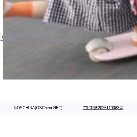
©OSCHINA(OSChina.NET)
京ICP备2025119063号