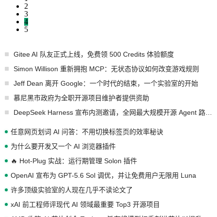
2
3
4
5
Gitee AI 队友正式上线，免费领 500 Credits 体验额度
Simon Willison 重新拥抱 MCP：无状态协议如何改变游戏规则
Jeff Dean 离开 Google：一个时代的结束，一个实验室的开始
慕尼黑市政府为全职开源项目维护者提供资助
DeepSeek Harness 宣布内测邀请，全网最大规模开源 Agent 路演现场诞生
任意网页划词 AI 问答：不用切换标签页的效率秘诀
为什么要开发又一个 AI 浏览器插件
🔥 Hot-Plug 实战：运行期管理 Solon 插件
OpenAI 宣布为 GPT-5.6 Sol 调优，并让免费用户无限用 Luna
许多顶级实验室的人现在几乎不读论文了
xAI 前工程师评现代 AI 领域最重要 Top3 开源项目