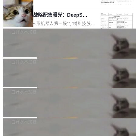
5% RHAE Best@1，超过了 ARC 报告的人类专
覆盖 rust-lang/rust 单一仓库的代码贡献。这不
局
家基线 95.4%。 不是又一个 coding agent 包装
是项目级别的官方立场，目前由五个团队采纳，
宇树科技 IPO 战略配售曝光：DeepSe
器 Prime Agent 的架构和市面上大多数 coding
但它可能是主流开源项目中关于 AI 辅助贡献最
ek 获配 93.3 万股，锁定 36 个月
agent 有本质区别。大多数 agent harness 的设
细致的一份规则。 政策的核心只有一句话：LLM
8月6日晚间，“人形机器人第一股”宇树科技股份
计是基于早期模型的能力—...
可以用来分析、提炼、审阅、建议，但不能用来
有限公司披露IPO发行价格及战略配售结果，杭
白开水不加糖
创作。 具体来说，LLM 生成的代码可以提交，
州深度求索人工智能基础技术研究有限公司（De
但必须满足五个条件：预先安排、非关键、高质
Docker 29.7.2 发布
epSeek）获配93.3399万股，按150.8元/股发行
量、充分测试、充分审查，并且必须披露。LLM
价格计算，认购金额约1.41亿元，股份锁定期为
Docker 29.7.2 现已发布，具体更新内容如下：
不得生成涉及安全性的关键变更，除非作者本身
36个月。 公告显示，本次宇树科技战略配售对
Bug fixes and enhancements 修复多次传递同
白开水不加糖
就是领域专家。即使如此，政策也"强烈不建
象主要包括长期投资机构、与公司业务具有战略
一环境变量时，docker service create和docker
议"这么做。 对于不披露的情况，审核者可以直
合作关系或长期合作愿景的大型企业、科创板保
Apache Fluss 毕业成为顶级项目
service update会发生 panic 的问题。docker/cl
接关闭 PR，无需解释。 政策作者 Jynn Ne...
荐人跟投子公司，以及公司高级管理人员和核心
i#7145 修复了 Docker Engine 29.7.0 中引入的
今年 7 月，Apache Fluss 的毕业提案在 Apach
员工参与设立的专项资产管理计划。其中，Dee
一个回归问题，该问题导致拉取镜像时会拒绝包
e 孵化器项目管理委员会（IPMC）投票中获得
白开水不加糖
pSeek作为与宇树科技具备战略合作关系的企
含绝对 hardlink 目标的镜像（此类镜像由某些镜
全票通过，随后获 Apache 软件基金会董事会批
业，获配股份数量占本次发行数量的2.31%。 除
像构建工具生成）。moby/moby#53305 修复了
马斯克 AI 百科项目 Grokipedia 被曝数
准。今天，Apache 软件基金会正式宣布 Apach
DeepSeek外，腾讯旗下上海启善投资有限公司
月未更新
Docker Engine 29.7.0 中引入的一个回归问
e Fluss 孵化毕业，成为 Apache 顶级项目（TL
埃隆·马斯克推出的AI百科项目 Grokipedia 被曝
获配9...
题，该问题可能导致在旧版 Linux 内核...
P）！这一里程碑不仅标志着 Fluss 迈入新的发
长期停止内容更新，未能实现其作为“AI版维基百
白开水不加糖
展阶段，也将进一步推动流式存储、实时湖仓与
科”替代品的目标。 据 Lawfare 最新调查，自今
AI 数据基础加速融合，为实时数据基础设施的发
Solon I18n：三种解析器，零样板代码
年4月以来，Grokipedia 页面更新功能基本停