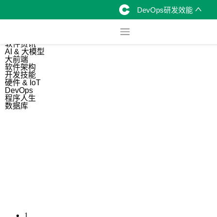
DevOps研发效能
综合
开源资讯
软件资讯
AI & 大模型
大前端
软件架构
开发技能
硬件 & IoT
DevOps
程序人生
数据库
1