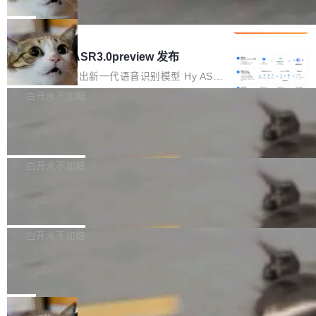
che 量化 + 权重压缩，吞吐量提升 4
代码检索手段（如关键词匹配、目录遍历）仅能
短剧部门，有互联网大厂背景。在公司内部架构
Kimi 和 GLM 是当前最强的大模型系列之一，但
1%，成本降 30%
在语法层面完成文本定位，难以触及代码的语义
调整期间，部门三次通知全员将数据从A集群迁
它们有一个共同的问题：太吃显存了。月之暗面
局
内涵与结构关联，导致开发者使用代码智能体在
移到B集群，王某都回复了"收到"。 他没有迁移
的 Kimi K 系列和智谱的 GLM 都是长上下文、M
理解大规模代码仓时面临显著"代码仓理解"瓶
腾讯混元 Hy ASR3.0preview 发布
数据。2024年9月3日下午4点，他使用此前登录
oE 架构的大模型，好用到让人上瘾，但 GPU 显
颈。 代码仓深度理解服务（以下简称" CodeBas
的账号密码进入A集群，输入了一条被程序员圈
存永远不够用。 Cloudflare 的 Workers AI 团队
腾讯混元正式推出新一代语音识别模型 Hy ASR
e深度理解服务"）是华为云码道（CodeA...
称为"删库跑路"的命令——最高管理员权限、无
一直在跑这些模型的推理。他们在官方博客上发
3.0preview。基于最新一代大语言模型 Hy3 的
白开水不加糖
需确认、强制递归删除。17个小时后，运维人员
了一篇技术文章，详细拆解了三种让大模型在 G
语言理解能力，以及融合了高精度语音识别与深
发现异常并中止进程时，89TB数据已经没了。
Pale Moon 34.3.2 发布，苍月浏览器
PU 上跑得更省、更快的技术手段——KV cache
度语义理解能力，实现了语音识别能力的全面升
删掉的是AI游戏部门的全部开发文件，包括公司
量化、模型权重压缩、以及共享 KV cache 的完
级。 根据介绍，Hy ASR3.0preview 目标在于：
Pale Moon 34.3.2 现已发布，这是一个安全更
自研的多个文生3D和...
整性保护。效果是：吞吐量提升 41%，每 token
让语音识别不再只是听清，而是真正听懂。通过
新和少量网页兼容性修复版本。 Changes/fixe
白开水不加糖
成本降低 30%，精度不变。 FP8 省的不仅是显
先理解你的语境和意图，再把准确的文字直接给
s： 实现了URL.Parse()便捷功能 对浏览器内部
存 KV cache 是推理时最吃显...
到你。从“逐字转写、单点优化”演进为“理解语
PostgreSQL 18/19 新特性深度解读
函数添加了多项边界检查，以避免潜在的越界访
境、兼容场景、一键直出”。 Hy ASR 3.0 previe
问、下溢和溢出。（DiD） 修复了加载和解析内
演讲者分享了一个有趣的实践：面对 PG 18 已
w 不要求标准普通话，方言识别覆盖粤语、吴语
容提供的字体时出现的几个问题 为避免音频加
发布的 Release Notes，他利用 AI 工具（如 Co
白开水不加糖
等 10 大方言片区和 20 余个二级小片区。在开
载、处理和播放过程中可能出现的一系列错误，
pilot）对数千条 commit 日志进行自动分析，先
源评测集中，Hy ASR 3.0 preview 在多语种的
对音频采样频率设定了下限 采样率低于 8kHz
慕尼黑市政府为全职开源项目维护者提
让模型总结出三十余条潜在特性，再逐条要求生
WER（...
供资助
（通常被认为是 "telephone"/"walkie-talkie" 音
成详细解释和代码校验，最终筛选出对用户体感
"在过去大约 10 年的大部分时间里，libexpat 的
质的最低采样率）的音频格式将被拒绝 修复了 C
最强的若干项。对于尚未正式发版的 PG 19，则
维护工作一直与我的日常工作、家务、社交生活
局
SS 圆角虚线样式中可能存在的问题 如果表单中