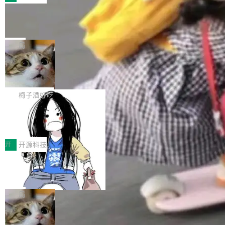
件。 腾讯网平团队在UCL-MPComm中实现了一
型或企业内部部署模型提升研发效率。但随着 AI
各领域的应用成果，覆盖技术底座、行业赋能、
个独立于业务线程的全局通信引擎（Engine），
Coding 从个人辅助工具逐步走向团队级、组织
Jeff Dean 离开 Google：一个时代的结
产品应用、支撑保障、专题等五大方向。深信服
并实...
束，一个实验室的开始
级应用，企业在规模化落地过程中，对安全性、
AI算力网关（AI创新平台）成功入选！ 随着各行
Google 员工编号 20。MapReduce 作者之一。
可控性和代码质量提出了更高要求。 首先是数据
各业的Agent走向规模化建设，算力构成形态逐
Bigtable 作者之一。TensorFlow 的作者之一。
局
安全与合规要求。对于大多数普通研发场景，公
渐丰富，用户关注的重点也在发生变化：不只是
Gemini 的架构师。Google 首席科学家。 Jeff D
有云模型能够满足快速试用和效率提升的需求。
让AI用起来，还要进一步看清混合算力时代下，
🔥 SolonCode v2026.8.4 发布：界面
ean 在 Google 工作了 27 年后，宣布离职。 他
但对于金融、能源、医疗等对数据安全要求较...
字体可调、22 种语言、记忆搜索增强
Token花在哪里、算力是否被充分利用，以及持
不是一个人走。一同离开的还有 Sanjay Ghema
打开终端就能上岗的全中文编码智能体，这一轮
续增长的AI成本该如何优化。 深信服AI算力网关
wat（Google 员工编号 23，Jeff Dean 二十多
把「看得清、用母语、记得住」三件事一次补
梅子酒好吃
正是围绕这些实际问题，从Token治理和成本治
年的编程搭档，MapReduce 和 Bigtable 的共同
齐。 SolonCode 是什么 SolonCode 是杭州无
理两个方面，让用户的每一份算力都看得清、管
作者）、Quoc Le（Google 大脑核心成员，Se
让“代码语义理解”深度释放AI Coding
耳科技研发的企业级终端编码智能体——一位全
得住、用得稳、省得下、更安全！ 一、从现在开
价值潜能：华为云码道（CodeArts）
q2Seq 和 DocAI 的共同发明人）以及 Oriol Vin
中文驱动的数字员工，自主理解需求、规划步
一、代码仓深度理解技术的作用与价值 在软件工
始，Token使用一目...
代码仓技术解析
yals（Gemini 联合负责人，AlphaSta...
骤、编写代码。不挑模型、不挑平台，curl 一行
程实践中，代码仓是企业核心知识资产的主要载
开
开源科技
装完即用。 开源地址：Gitee · GitCode · GitHu
体。企业级代码仓库通常包含数十万乃至数百万
b 安装 支持 Java 8+（8~26）、macOS / Linu
一条“删库”命令跑 17 小时，算法工程
个文件，其规模远超单次模型调用可承载的上下
师删光 89TB 数据只为干私活
x / Windows / Harmony PC。 # macOS / Linu
文窗口。随着项目规模的持续扩张与代码历史的
最高人民检察院8月4日公布了一起案件：北京一
x / Harmony PC curl -fsSL https://solon.noea
不断累积，代码仓中的模块关系、接口契约、业
名90后算法工程师王某，为了给自己接的私活腾
局
r.org/solon...
务逻辑等关键信息往往分散于数十乃至数百个文
服务器空间，删光了公司AI游戏部门的全部核心
件之中，形成高度复杂的知识关联网络。传统的
Cloudflare 分享推理优化实践：KV ca
数据。 王某2024年1月入职东城区某科技公司AI