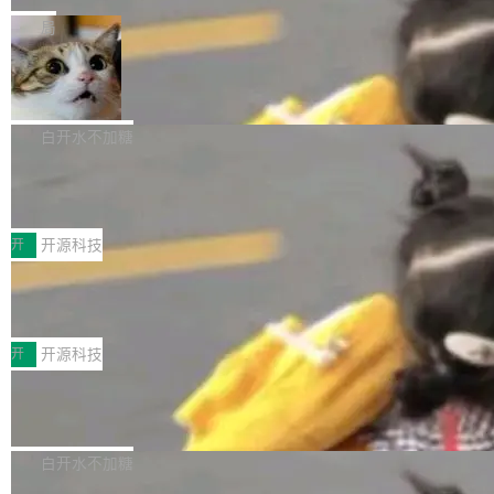
一在人才争夺战中失血的公司。六月，Google
er HE-AAC 960 解码 (DAB+) transpose_cuda
Code 在 X 上发帖：「DeepSeek Flash did 8T
局
连失两员大将：Noam Shazeer 去了 Op...
filter 添加 AMF Frame Rate Converter (vf_frc
tokens on August 1st. 5T of free usage + 3T
_amf) filter SMPTE 2094-50 元数据支持和直
NetBSD 11.0 正式发布
on OpenCode Go.」79.8 万次浏览，连带着 #
通 ProRes RAW VideoToolbox 硬件加速器 AP
DeepSeek一天消耗了8万亿# 上了微博热搜——
NetBSD 11.0 现已正式发布，这是 NetBSD 操
V ...
注意这是 OpenCode 一家的消耗。 OpenCode
作系统的第十八个主要版本。 自 NetBSD 10.1
白开水不加糖
是 Anomaly 出品的 AI 编程工具，套餐 10 美元/
以来的变化 更新亮点： 新增对 RISC-V 处理器
月。用户交了 10 美元，就能用 DeepSeek Flas
2026 ChinaJoy鸿蒙游戏增长臻享会举
架构的支持。NetBSD 11.0 是首个支持 64 位 R
办，鲸鸿动能系统呈现游戏行业解决方
h 随便写代码，按网友说法：「怎么使劲用也用
ISC-V 平台的稳定版本，涵盖一系列基于 StarFi
8月1日，2026 ChinaJoy期间，鸿蒙游戏增长臻
案
不完。」5T 来自免费额度，3T 来自 Go...
ve JH71XX 的设备，例如 VisionFive 2、PINE
享会在上海举办。鸿蒙生态的全场景智慧营销平
开
开源科技
64 STAR64，以及 QEMU。 增强了对 POSIX.1
台鲸鸿动能协同华为游戏中心，面向游戏行业开
-2024 和 C23 编程接口标准的兼容性。 compat
技嘉X3D系列再添新成员 B850 AORU
发者及生态伙伴，系统呈现了平台在游戏领域的
S ELITE X3D主板强化性能体验
_linux(8) 增强了对 Linux 系统调用的支持，包
完整能力版图——从IAP高价值用户的全周期经
面向AMD Ryzen X3D处理器玩家，技嘉X3D系
括 epoll（围绕 kqueue 实现）、POSIX 消息队
营、到IAA游戏的“买变一体”正循环、再到联运与
列主板阵容迎来新成员——B850 AORUS ELITE
开
开源科技
列、...
广告协同的全链路经营闭环，以及面向全球市场
X3D。作为面向主流高性能平台打造的全新主板
的出海增长布局。 华为终端云业务商业化销售负
Zadig v5.0 发布：AI 发布专员与 AI 审
产品，B850 AORUS ELITE X3D延续技嘉在X3
查专员上线
责人在开场致辞中表示，游戏开发者的核心诉求
D平台优化上的技术积累，旨在为游戏玩家带来
我们团队这几天最大的卡点不是 AI 写得不够
已不再是“多一个投放渠道”，而是一套能够持续
更稳定、更高效的装机选择。 B850 AORUS ELI
好，是 AI 写得太好了。 好到审查排期从两天的
白开水不加糖
驱动增长的体系。截至目前，搭载HarmonyOS
TE X3D基于AMD AM5平台打造，支持AMD Ry
活儿拖成了五天。PR 一堆起来没人敢合，发布