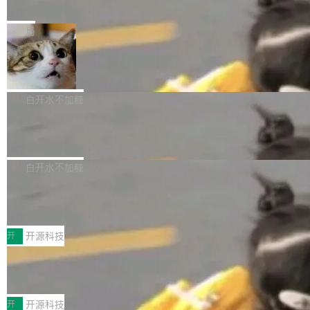
e” 和 Muse Spark 1.2 模型
mmit 之间的空隙里丢失了。 DeltaDB 要做的就
金额高达158.3亿美元，这一单项投入已经逼近
Meta 今天发布了两款 AI 产品：Muse Code，
是把这段空隙补上。 回退到任何一次编辑：Delt
微软同期总资本开支的四成。 与亚马逊、Alpha
一个在终端里运行的编程 agent；Muse Spark
局
aDB 捕获 commit 之间的每一次操作，...
bet、微软以及 Meta 等传统科技巨头相比，Spa
1.2，驱动这个 agent 的新模型。一句话概括：
ceXAI的资金消耗速度尤为引人瞩目。然而，支
美团开源 LoHoSearch，用知识图谱校
你可以用 curl -fsSL https://dev.meta.ai/install.
准 AI 能力认知
撑庞大支出的资金来源却呈现出截然不同的面
sh | bash 安装一个能在大项目里自动规划、写
机器出题的前提，是让机器拥有全局视野。整个
貌。数据显示，微软和 Meta 主要依托充沛的经
代码、验证结果的 AI 终端工具。 据介绍，Muse
构建流程可以分为四个环节：建图 → 控制难度
白开水不加糖
营现金流来覆盖资本开支，其资本支出覆盖率分
Code 是 Meta 的编程 agent 产品。它和市场上
→ 质量把关 → 数据概览。
别达到155% 和106%;而SpaceXAI的经营现金
腾讯开源 UCL-MPComm 通信库
已有的终端编程 agent 在设计理念上有几个明显
流仅能覆盖资本开支的12...
的差异点。 异步后台 agent：Muse Code 有一
腾讯网平团队宣布开源了 UCL-MPComm 通信
个主 agent 循环，外加一组后台 agent。这些后
库，并将作为transport接入Mooncake TENT。
白开水不加糖
台 agent...
该通信库针对AI Memory池化场景的数据传输需
CoStrict入选工信部2025人工智能应用
求进行了深度优化，能够实现数据中心内大规模
典型案例
计算节点间多种内存类型的高性能通信。 UCL-
近日，工信部科技司公示《2025人工智能应用典
MPComm将作为一种传输引擎接入Mooncake T
型案例入选名单》，深信服“面向企业研发场景的
开
开源科技
ENT，实现零拷贝传输性能提升30%、非零拷贝
开源 AI 编程平台 CoStrict 应用”凭借卓越的技术
传输性能最高提升5倍。UCL-MPComm底层基
深信服AI算力网关入选工信部人工智能
创新与落地成效成功入选。 全链路私有化部署，
应用典型案例！
于自研UCL-Engine通信引擎，后续腾讯网平将
助力企业AI研发安全落地 当前，越来越多企业已
前不久，工业和信息化部正式发布《2025年人工
持续开源更多基于UCL-Engine的高性能通信组
经开始引入 AI Coding 工具，通过调用公有云模
智能应用典型案例名单》，集中展示人工智能在
开
开源科技