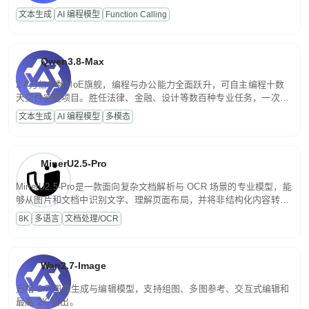
高并发、轻量化任务，适合日常对话、内容创作、基础 RAG、批量
文本生成
AI 编程模型
Function Calling
文案处理等普惠刚需场景。
Qwen3.8-Max
2.4万亿参数MoE旗舰，编程与办公能力全面跃升，可自主编程十数
天交付完整项目。胜任法律、金融、设计等数百种专业任务，一次对
话端到端交付生产级成果。原生视觉理解贯穿规划、执行与验证全流
文本生成
AI 编程模型
多模态
程，支持超长文档与长视频的深度语义解析。长程任务中自主规划与
闭环迭代，持续进化。
MinerU2.5-Pro
MinerU2.5-Pro是一款面向复杂文档解析与 OCR 场景的专业模型，能
够从图片和文档中识别文字、理解页面布局，并将非结构化内容转换
为便于存储、检索和二次处理的结构化结果。
8K
多语言
文档处理/OCR
Wan2.7-Image
万相 2.7 图像生成与编辑模型，支持组图、多图参考、交互式编辑和
最高 2K 输出。