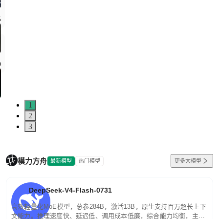
5
0
1
2
3
模力方舟
最新模型
热门模型
更多大模型
DeepSeek-V4-Flash-0731
高效轻量化MoE模型，总参284B，激活13B，原生支持百万超长上下
文能力。推理速度快、延迟低、调用成本低廉，综合能力均衡，主打