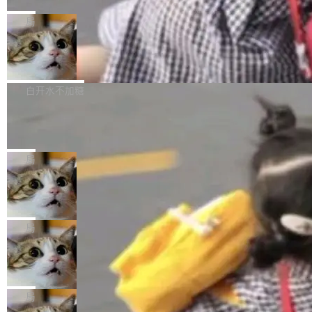
C版的产品，搭载“人机双写”重磅功能——你写
全球知名开源多媒体框架 FFmpeg 今天正式发
给 OpenAI 总法律顾问 Che Chang 发了封邮
你的，AI写AI的，同屏协作互不干扰。一句话让
布了 9.0 版本。这个版本除了带来新一代音视频
局
件，附了一封长信，要求 OpenAI 配合调查前苹
AI帮你干活，现在开启全新体验！ 温馨提示：
处理能力和硬件加速支持之外，还有一个特殊之
果员工带走机密信...
体验WorkBuddy鸿蒙PC版前，请将 HUAWEI M
亚马逊成本失控：AI 写代码烧掉 1215
处：FFmpeg 9.0 的代号是“Lei”。 这个名字，
万元，超预算 860%
atePad Edge 升级至 HarmonyOS 6.1.0.135S
来自中国开发者雷霄骅（Lei Xiaohua）。 对于
外媒近日曝光了亚马逊的多份内部报告显示，AI
P9 patch03及以上版本。 *升级路径：设置 > 搜
很多中国音视频开发者而言，这个名字并不陌
导致公司在多个项目上超支。《金融时报》报道
白开水不加糖
索“软件更新” > 检查更新，即可搜索新版本，下
生。十年前，他通过大量中文技术文章、源码分
称，仅一个项目的成本超支就高达 180 万美元
载安装完成升级即可。 没有...
析和开源示例，让一代开发者第一次真正理解 F
Hugging Face CEO 发声：中国正在开
（约合人民币 1215 万元）。 具体来说，一名工
源模型上碾压我们
Fmpeg，也成为很多人进入音视频开发领域的
程师借助 Anthropic 旗下 Claude Sonnet 模型
"他们正在开源模型上碾压我们。" Hugging Fac
“启蒙老师”。 而今年，恰好是雷霄骅离世十周
编写程序，目标是完成电商平台作者信息与商品
e CEO Clément Delangue 在 CNBC 的采访里
局
年。FFmpeg 社区最终选择用一个大版本的名
列表的数据匹配 —— 一项常规的数据处理任
没有拐弯抹角。他说中国正在赢得 AI 竞赛，而
字，留下了这份纪念。 雷霄骅曾是中国传媒大学
务，最终却产生了 180 万美元的账单，实际支出
当 AI agent 把源码变成了最好的扩展系
且按目前的速度，中国 AI 工具预计在今年底或
数字电视技术方向的博士生，长期从事视频、音
统，开发者工具必须开源
超出原定预算 860%。 更令人意外的是，该项目
2027 年就能追上美国前沿实验室的水平。 Dela
五年前，David Crawshaw 问过很多软件工程师
频技...
最终并未成功落地，而高额算力消耗持续运行长
ngue 把原因归结为一件事：开放协作。中国的
一个问题：你写过什么给自己用的程序？答案几
局
达 5 个月，公司直到财务对账时才察觉异常。这
AI 开发者在一个共享和协作的生态里加速迭代，
乎都是没有。工程师们整天用别人写的程序写程
意味着一个无人看管的 AI 程序，在近半年时间
而美国模型厂商在"闭门造车"。他的原话是 "buil
DeepSeek Harness 宣布内测邀请，全
序给别人用。偶尔有人自己写个博客系统、智能
里日夜不停地"烧钱"。 复盘显示，...
网最大规模开源 Agent 路演现场诞生
ding in silos"——各自为战，互不通气。 这个判
家居控制、家庭实验室，都算稀奇事。 Crawsh
一条内测招募帖，发出去的时候大概没人想到它
断从他嘴里说出来分量不同。Hugging Face 是
aw 是 Shelley 的作者，一个开源 AI coding age
会变成一场开源 Agent 生态的路演。 8月1日，
局
全球最大的开源 AI 平台，上面跑着上百万个模
nt。他最近在博客上写了一篇文章，核心论点很
DeepSeek Harness 团队负责人崔添翼（tiany