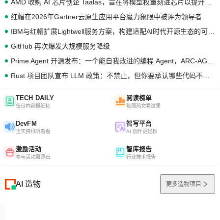
AMD 收购 AI 芯片创企 Taalas，旨在将模型权重刻进芯片以提升推理性能
红帽在2026年Gartner云原生应用平台魔力象限中被评为领导者
IBM与红帽扩展Lightwell服务方案，构建适配AI时代开源生态的可信基础设施
GitHub 再次爆发大规模服务降级
Prime Agent 开源发布：一个能自我改进的编程 Agent，ARC-AGI 3 超越人类专家基线
Rust 项目团队宣布 LLM 政策：不禁止，但你要承认哪些代码不是你写的
TECH DAILY
阅读榜单
每日内容报纸化
每周热文看这里
DevFM
智写平台
当天资讯听着看
AI 创作更轻松
激励活动
智库报告
参与活动赢源石
行业技术报告
AI 造物
更多造物项目