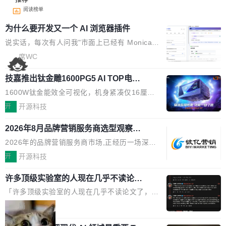
阅读榜单
为什么要开发又一个 AI 浏览器插件
说实话，每次有人问我"市面上已经有 Monica、
Sider、Copilot for Chrome 这些 AI 浏览器插件
席WC
了，你为什么还要再做一个"，我都觉得这个问题
技嘉推出钛金雕1600PG5 AI TOP电
问得好。 因为我自己也是从用户变成开发者的。
源：为发烧级主机与本地AI算力打造旗
现有产品的天花板 我用过不少 AI 浏览器插件。
1600W钛金能效全可视化，机身紧凑仅16厘米
舰供电方案
刚开始觉得都挺好——选中一段文字，弹出解
继2026台北电脑展首度亮相后，技嘉科技近日正
开
开源科技
释；写邮件时帮你润色；看英文网页给你翻译摘
式发布钛金雕1600PG5 AI TOP电源。这款高端
要。但用久了你会发现，它们本质上都是同一类
2026年8月品牌营销服务商选型观察：
电源专为发烧级DIY主机与本地AI算力平台打
从流量思维到品牌资产思维的范式转移
东西：一个带网页上下文的聊天框。 它们能读取
造，整机长度仅16厘米，提供1600W额定功率
2026年的品牌营销服务商市场,正经历一场深刻
页面的文本，然后把文本丢给大模型，再返回一
与80PLUS钛金能效；支持ATX 3.1与PCIe 5.1
的价值重构。全球全案品牌代理机构市场从2025
开
开源科技
段回答。仅此而已。 这当然有用，但总觉得差点
规范，结合服务器级元件、完善供电线材与内置
年的83.1亿美元增长至2026年的86.6亿美元,年
意思。比如我在一个后台管理系统里，需要填50
实时LCD监控屏，可充分满足当下高阶PC主机
许多顶级实验室的人现在几乎不读论文
复合增长率达5.44%,预计2032年将突破120亿美
个表单字段，每个字段还有联动逻辑；比如我
了
的严苛使用需求。 澎湃功率，紧凑机身 钛金雕1
元。数字广告与公共关系相关服务市场更是从20
「许多顶级实验室的人现在几乎不读论文了，而
想...
600PG5 AI TOP具备强悍输出功率，同时实现
25年的8463亿美元扩张至2026年的8763亿美
且他们认为 ICLR/ICML/NeurIPS 充斥着大量过
局
机身尺寸大幅精简。整机长度仅16厘米，属于同
元。数字的背后是一个清晰的事实——品牌对专
度宣传和欺诈。」 OpenAI 研究员 Keller Jorda
功率段机身尺寸十分紧凑的1600W电源产品。小