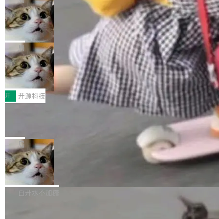
现实 过去两年，CIO们的焦虑清单上多了两项：
设置，如果用布尔值 + 可空字段来表示——bool
个"AI 知识库 + 聊天机器人"——每个大厂都在
一是如何让大模型和智能体应用安全地从PoC走
ean 表示是否可切换，nullable 的默认模式、浅
Deno 团队开源 Celld，可自托管的分
做，没什么新鲜的。 但 Kenton Varda 在 Twitte
向生产，二是如何让测试团队跟得上AI应用...
布式 Durable Objects
色方案、深色方案——会产生大量无意义的组
r 上把事情说清楚了： 今天我们发布了 Cloudfla
Ryan Dahl 领导的 Deno 团队推出了最新开源项
合。方案缺了、配置冲突了、全 null 了。要知道
re OS，一个带连接器的聊天机器人，跟其他所
目 Celld，一个能在自己机器上运行 Cloudflare
局
哪些组合有效，作者说，你得靠"文档、校验、或
有科技公司做的一样。只不过，实际上它不一
Workers 和 Durable Objects 的守护进程。 设
者部落知识"。 换个写法。Rust 的 enum，两个
样。这是 Sandstorm.io 的重制版，我十年前的
鲁大师7月新机性能/流畅/AI榜：vivo夺
计思路很直接：每个对象是一个独立的 SQLite
变体：Switchable...
性能、流畅双第一，三星Galaxy Z系列
那个创业公司。不同的是，这次它构建在 Cloudf
数据库，按名称寻址，复制到你自己的 S3 兼容
2026年7月的手机市场，由于存储等硬件成本暴
新折叠缺席
lare Workers 上——我花了九年时间搭建的平台
存储库里。节点之间只通过这个存储库协调——
增，手机厂商的日子也不好过啊，新机速度明显
开
开源科技
——并且深度集成了 AI。这基本上是我十年秘密
没有控制平面，没有共识协议。每个对象自带一
放缓，因此硝烟味淡了许多。新机参数规格除开
计划的顶峰。 十年前，Ken...
个小型数据库，应用天然按分片构建，单个数据
Zed 推出 DeltaDB，一个记录 commit
高价的三星折叠（三星Galaxy Z Fold8 Ultra / Z
之间所有操作的版本控制系统
库的竞争和爆炸半径问题在设计层面就被消除
Fold8 / Z Flip8）外，其余要么是中低端机器，
Zed 编辑器团队发布了新项目——DeltaDB，一
了。 闲置的 cell 会休眠到几乎不占资源。当 cel
例如iQOO Z11i、REDMI Note 17、REDMI No
个在 git commit 之间记录每一次编辑操作的版
局
l 迁移或唤醒时，新宿主从 S3 恢复 SQLite 数据
te 17 Pro、OPPO K15，要么是vivo X300 E这
本控制系统。目前处于 Early Access 阶段。 De
库继续执行。存储库是持久化的唯一真相...
样的次旗舰。 Galaxy Z Fold8 Ultra / Z Fold8 /
SpaceXAI 单季资本开支达 183 亿美元
ltaDB 的核心思路直接写在 landing page 最显
Z Flip8三款折叠屏新机均在7月22日发布，且全
眼的位置：「Software is made between com
根据风险投资人Tomer Tunguz 博客（VC 分
部搭载骁龙8 Elite Gen5 for Galaxy，它们本该
mits」——软件是在 commit 之间写出来的。git
析）披露的最新分析与第二季度业绩报告，Spac
白开水不加糖
是7月性...
只记录了你提交的最终状态，但真正的工作过程
eXAI在上个季度的总资本支出飙升至183.7亿美
——打字、删改、试错、agent 对话——都在 co
Meta 发布终端编程 Agent“Muse Cod
元。其中，绝大部分资金被直接用于 AI 领域，