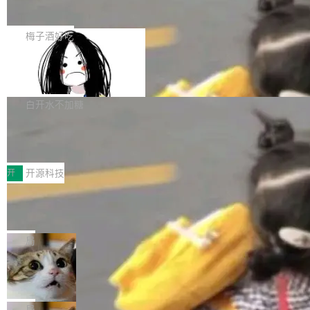
展开启新的篇章。
滞，过去三个月内没有任何条目完成更新，用户
如果你在 Spring Boot 里做过国际化，流程大概
提交的编辑请求也长期处于待处理状态。 Groki
是这样的：配 MessageSource 的 Bean、写 R
梅子酒好吃
pedia 于去年底上线，定位为由人工智能生成内
eloadableResourceBundleMessageSource、
容的百科平台，被马斯克视为传统众包百科网站
Apache Doris 4.1 全面增强 Iceberg：
声明 LocaleResolver、注册 LocaleChangeInt
支持 UPDATE、MERGE INTO 与 Iceb
维基百科的替代方案。Lawfare 调查发现，无论
erceptor…五六步之后才能看到第一行翻译文
Apache Doris 4.1 要补齐的，正是缺失的那一
erg V3
热门页面还是低关注度页面，均未出现近期更
本。 Solon 换了个方式。整个 i18n 模块围绕三
半。在已有查询能力的基础上，Doris 进一步支
白开水不加糖
新，相关问题并非局限于特定领域，而是在不同
个解析器、一个注解、一个工具类展开——没有
持了 UPDATE、DELETE、MERGE INTO 等数
主题和访问量页面中普遍存在。 调查人员最初认
XML、没有拦截器注册、没有样板配置。 资源
Testin XAgent：CIO智能测试落地指南
据修改操作、完整的表结构管理与分区演进，以
为，Grokipedia可能只是限...
文件的约定 把文件放到 resources/i18n/ 下： r
及 rewrite_data_files、expire_snapshots 等日
7月30日，TiD2026质量竞争力大会在北京中关
esources/i18n/messages.properties ...
常维护操作，并完整支持 Iceberg V3 格式。
村国家自主创新示范区会议中心开幕。本届大会
开
开源科技
由中关村智联软件服务业质量创新联盟主办，以
让非法状态不可表示：一篇关于 ADT
“智构可信·质创未来——AI原生时代的质量新范
的帖子在 Reddit 火了
式”为主题，直面AI从实验室走向规模化产业落地
有一种东西，一旦用过就回不去了。Alex Fedos
的核心质量命题。会上，《2026智能研发生产力
eev 管它叫"软件设计的基石"。 他说的东西不新
局
工具选型手册》发布，Testin云测的Testin XAge
鲜——代数数据类型（ADT），尤其是和类型
Cloudflare 开源内部企业 AI 平台 Clou
nt智能测试系统入选AI测试领域代表产品。对CI
（sum type）。但他说清楚了一件事：这不是类
dflare OS
O而言，这提示了一个转变：AI测试正在从效率
型系统的学术体操，是日常编码的思维方式。 文
Cloudflare 发布了一个开源项目 Cloudflare O
工具升级为企业的质量基础设施。 CIO面对的新
章从一个简单的例子切入。一个网站的深色主题
S。如果你只看官方博客，你会觉得这是又一
局