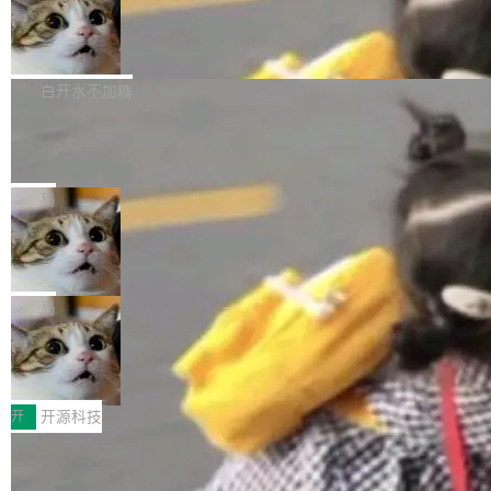
通过拉取过去一年内（从 PG 18 Beta1 时间点
和休闲娱乐竞争时间。" 这是 libexpat 维护者 S
的图像元素不在同一个子树中，则它们将不再关
至今）的所有 commit，同样交由 AI 分析提炼。
Firefox 153.0.3 发布
ebastian Pipping 写在博客里的话。8 月 4 日，
联 加...
经过人工复核，准确度令人满意。这一方法也为
他宣布了一个新消息：从 2026 年 8 月 1 日起，
Firefox 153.0.3 现已发布，具体更新内容如
社区爱好者提供了高效跟踪新版本的思路。
他可以全职维护 libexpat 了，最长 6 个月。发
下： New Smart Window 包含多项增强功能：
白开水不加糖
工资的是慕尼黑市政府。 libexpat 是一个 C99
<ul> <li>现在建议列表会显示更多结果，方便用
编写的流式 XML 解析器，MIT 许可证。和 libx
Cloudflare Computer 开源：你的 Age
户查找历史记录和切换到已打开的标签页。（<a
nt 需要一台电脑，而不是一个容器
ml2 一样，它是世界上使用最广泛的 XML 解析
href="https://bugzilla.mozilla.org/show_bug.c
Cloudflare 开源了名为 @cloudflare/computer
库之一。你的操作系统、浏览器、无数的基础设
gi?id=2019042">Bug&nbsp;2019042</a>）</l
的 npm 包。项目的核心论点是：容器不适合 Ag
局
施软件，很可能都在用它。而过去十年，维护它
i> <li>现在，助手可以直接使用 Exa 的网络搜索
ent 计算。真正适合的，是 Isolate。 Cloudflare
的人一直在用业余...
结果回答问题，而无需将问题转交给搜索引擎。
OpenAI 公开邮件和聊天记录回应苹果
工程师在这件事上没什么可谦虚的——他们用 W
诉讼，称“Apple is getting this wron
（<a href="https://bugzilla.mozilla.org/show_
orkers 跑了十年 Isolate。用 CEO Matthew Pri
上个月，苹果一纸诉状把 OpenAI 告上法庭，指
g”
bug.cgi?id=204...
nce 的话说：「我们一生都在用 Isolate 运行代
控其挖角苹果前员工并窃取商业秘密。苹果的诉
局
码，而 AI Agent 不需要容器，它们需要的是 Iso
状把 OpenAI 描述成一个系统性地从前东家挖
late。」 容器为什么不合适 容器的问题在于启动
HUAWEI MatePad Edge上架WorkBu
人、套取机密信息的对手。 OpenAI 没发律师
ddy鸿蒙PC版，说话就能干活的AI办公
和销毁都太重了。一个 Agent 要执行的任务可能
函，也没选择庭外沉默。它在官网贴了一篇博
全能AI工作台WorkBuddy鸿蒙PC版上架HUAWE
搭子
只需要几毫秒的 CPU 时间，但容器从冷启动到
文，标题只有六个字：Apple is getting this wro
I MatePad Edge应用市场，直接下载即可使
开
开源科技
就绪要花数秒。如果未来有十...
ng。 然后，它把邮件往来和 iMessage 聊天记
用，与鸿蒙电脑上的体验一致。值得一提的是，
录全贴了出来。 他发错人了 苹果外部律师 Gabr
FFmpeg 9.0 发布：代号“Lei”，以此纪
这是目前市面上唯一支持平板接入WorkBuddy P
念中国开发者雷霄骅
iel Gross 来自 Weil 律所，2 月 23 日下午 5:53