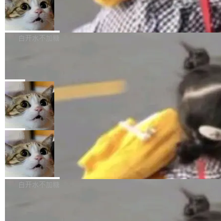
型。谁在开源赛道上领先，...
简单：开发者工具必须开源。 理由不是传统的自
商汤 SenseNova U1.5-Lite-Preview
i）在 X 上发帖： 「如果你是 Agent Harness 相
开源
由软件情怀，而是一个跟 AI agent 直接相关的
关开源项目的开发者，希望参加 DeepSeek Har
商汤科技宣布面向社区开源轻量级统一多模态模
技术判断。 两行 prompt 就能个性化任何软件 C
ness 的内测，可以回复或私信联系我。请附上
型的预览版本 SenseNova U1.5-Lite-Preview。
白开水不加糖
rawshaw 给出了两个 prompt。 第一个： "下载
GitHub id 以及开源代表作。」 DeepSeek 曾在
公告称，SenseNova U1.5-Lite-Preview并非简
某个软件的源码，在本地构建。修改 agent ...
官方招聘信息中写过一条简洁有力的公式：Mod
Ubuntu 将核心系统包从 deb 转成了 s
单的模型规模升级，而是基于 SenseNova U1
nap
el + Harness = Agent。模型负责理解和推理，
的一次系统性迭代，不仅在同一架构中贯通视觉
Ubuntu 正在把又一个核心系统包从 deb 转为 s
Harness 负责把能力落到真实环境中——调用工
理解、推理、生成与编辑，还仅以 8B-MoT 的轻
nap。这次是 hwctl——一个用来检查 Ubuntu
局
具、读写文件、管理上下文、处理错误、完成闭
量大小，将能力推进到4K、更精细的真实质感、
硬件认证状态的命令行工具。 Canonical 工程师
环。崔添翼招人的标...
更复杂的视觉控制和可持续迭代编辑。 相比 U
Dario Amodei 担心新人来 Anthropic
Alan Griffiths 在邮件列表中说得很直白：「hwc
只为金钱，不为使命
1，U1.5-Lite-Preview 在以下方向上带来了显著
tl 是一个 Ubuntu 专有的包，它和它的依赖项都
顶级 AI 研究员在两家公司之间来回跳，中间只
提升： 原生支持4K图像生成； 更精细的局部纹
是 Ubuntu 专有的，不会用在其他发行版上。」
隔了几天。 Lilian Weng 上周刚宣布因健康原因
局
理、细节与真实世界质感； 更准确的中英文文字
所以 deb 版本的受众实际上为零。既然只有 Ub
离开 Thinking Machines Lab，说自己作为联合
生成与复杂版式组织； 更稳定的图...
untu 用户在用，那用 snap 打包就没什么可纠结
FFmpeg 9.0 发布
创始人的角色「太累了」。几天后，The Inform
的。 从 deb 到 snap 的迁移路径 hwctl 是 rust-
ation 就曝出她将重回 OpenAI，负责递归自我
FFmpeg 9.0 现已发布，包含多项改进。官方更
hwlib 硬件 API 库的一部分，命令行工具负责查
改进方向的研究。她是 Thinking Machines 过
新日志列出的 9.0 版本主要更新内容如下： 扩
白开水不加糖
询 Ubuntu 的硬件认证数据库。...
去一年内第四个离开的联合创始人。 这家由前
展 AMF 色彩转换器 (vf_vpp_amf) 的 HDR 功能
OpenAI CTO Mira Murati 创立的公司，连创始
DeepSeek V4 Flash 单日消耗 8 万亿 t
MP4 muxer 中支持 LCEVC 音轨复用 Playdate
okens 登顶热搜
团队都留不住。 但 Thinking Machines 不是唯
视频编码器和多路复用器 添加 v360_vulkan filt
8 万亿 tokens。一天。一家公司的消耗。 Open