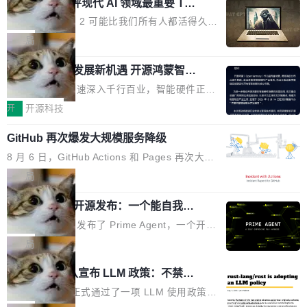
业化营销服务的需求从未如此迫切。 但市场扩容
xAI 前工程师评现代 AI 领域最重要 Top
n 这条推文引发了广泛讨论。他不是在说风凉
巧机身有效提升市面主流标准A...
3 开源项目
的同时,服务商的竞争逻辑正在改变。2026年Top
话，他是说出了一个圈内人尽皆知但很少公开捅
Flash Attention 2 可能比我们所有人都活得久。
Agency年度合辑的观察指出,“产品”这个离消费
破的事实。 Jordan 随后补充了一句软化声明：
这句话不是来自某个技术博客，而是出自 Hieu
局
者最近的载体,在整个品牌营销层面的权重显著变
「我不认为这些会议上大部分论文都在过度宣传
Pham 的一条推文。Hieu Pham 是谁？他是 xAI
高了。全域营销服务商的竞争正在从规模转向深
或造假。问题是，作为读者，如果你筛选出那些
共商智能硬件发展新机遇 开源鸿蒙智能
的早期工程师之一，在 Grok 训练基础设施团队
度,案例厚度、全域覆盖、多线协同...
硬件开发者日杭州站即将举行
看起来最令人兴奋的论文，那它们大部分都是过
工作过。近日他在 X 上发了一条帖子，列出了他
随着万物智联加速深入千行百业，智能硬件正从
度宣传的。」 这才是真正的痛点。不是所有论文
认为现代 AI 领域最重要的三个开源项目。 第一
单点设备迈向智能化、网联化、协同化发展。作
开
开源科技
都有问题，是最吸引眼球的那批论文最有问题。
个名字毫无悬念：Flash Attention 2。 Hieu 的
为面向全场景、跨终端的分布式操作系统，开源
他引用的帖子来自 Mathew Shen，一位 ICLR 2
理由很具体。FA 系列不需要解释，但 FA2 是他
GitHub 再次爆发大规模服务降级
鸿蒙通过统一技术底座和分布式能力，为不同类
026 的读者：「看了篇 ...
认为最重要的一个——复杂度恰到好处，刚好能
型智能设备的开发、连接与互联提供关键支撑，
8 月 6 日，GitHub Actions 和 Pages 再次大规
驱动你去学 CuTe，但还没被那些"邪恶的" Hopp
也为产业链企业探索产品创新与商业增长打开新
模服务降级，Actions 完全不可用超过 5 小时，
局
er++ 优化所淹没，足够容易修改和适配。 更关
的空间。 8月14日，开源鸿蒙智能硬件开发者日
webhook 停发，连自托管 runner 也因调度层故
键的是 FA2 的持久性...
（OHDD：OpenHarmony Hardware Develope
Prime Agent 开源发布：一个能自我改
障无法工作。Pages、Copilot code review、C
进的编程 Agent，ARC-AGI 3 超越人类
r Day）将在杭州启航。活动面向智能硬件产业
opilot coding agent 全部受影响。从检测到完全
Prime Intellect 发布了 Prime Agent，一个开源
专家基线
链企业和开发者，邀请行业专家与资深技术顾
恢复，大约 12 小时。 这是 2026 年 8 月的第六
的编程 Agent Harness，核心设计围绕两个抽
局
问，围绕开源鸿蒙技术能力、设备适配、芯片适
起事故，其中四起与 AI/Copilot 服务相关。 Git
象：Recursive Language Model（RLM）和 C
配、功耗与稳定性调优、兼容性测评及统一互联
Rust 项目团队宣布 LLM 政策：不禁
Hub 员工 kdaigle 在 HN 讨论中贴出了一组数
ontinual Harness。在 ARC-AGI 3 基准测试
等内容展开系统讲解和实战交流，帮助企业进一
止，但你要承认哪些代码不是你写的
据：2025 年全年 10 亿次 commit。现在，每周
上，Prime Agent + Opus 5 的组合达到了 95.
Rust 语言项目正式通过了一项 LLM 使用政策，
步了解开源鸿蒙在智能...
2.75 亿次，全年预计 140 亿次。GitHub...