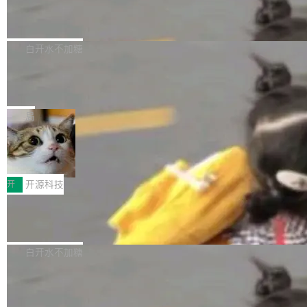
6的终端设备已突破7000万台，注册开发者数量
zen 9000/8000/7000系列处理器，并针对X3D
Dgraph v25.4.0 发布，具有图形后端的
窗口推了又推。好到合进 main 分支的代码，我
已突破 1100 万。随着鸿蒙生态汇聚越来越多的
原生 GraphQL 数据库
处理器特性进行平台级优化。其搭载X3D鸡血模
们自己都没看完。 这事不是个例。GitLab 调研
Dgraph 是一个水平可扩展的分布式 GraphQL
高质量游戏...
式2.0，可根据不同使用场景释放处理器潜力，
过 1528 名开发者，85% 说 AI 把瓶颈从写代码
数据库，有一个图形后端。作为一个原生的 Gra
白开水不加糖
帮助玩家在游戏与高负载应用中获得更充分的性
转移到了审代码。 写代码有人替你干了。但审代
phQL 数据库，它严格控制数据在磁盘上的排列
能表现。 在核心规格方面，B850 AO...
码、把关发版这两道关，还得靠人肉扛。 V5.0
竹知了：一个零依赖的单文件 HTML，
方式，以优化查询性能和吞吐量，减少集群中的
把儿时竹蝉玩具搬进浏览器
想让 AI 一起盯。
磁盘寻道和网络调用。 Dgraph v25.4.0 现已发
竹知了（zhuzhiliao）是那种小时候路边摊上几
布，具体更新内容包括： feat(zero)：Zero 现
块钱的玩意儿——一根小竹签，一个竹筒，一头
局
支持 --security superflag（token=...;whitelist
系着涂了松香的线。甩起来，竹膜震动，发出“哇
=...），与 Alpha 版本的格式一致，并据此对其
30倍效率升级：解锁医学影像数据要素
——哇”的蝉鸣声。实物越来越难找了，有开发者
价值化的真实路径
管理 HTTP 端点进行授权。 <blockquote> <p>
把它做成了 Web 玩具，放在 zhuzhiliao.imsai.c
完成一例腹部CT影像标注，张医生过去需要约1
<span><strong>警告：</strong>&nbsp;Zero
c 上，并在 GitHub 开源。 玩法很简单：按住屏
20个小时。他必须在数百张连续影像上，一笔一
开
开源科技
的 admin ...
幕画圈，或者直接甩手机。页面会实时显示转速
笔勾画边界，一层一层识别肌肉组织。如今，使
（圈/秒），声音来自真实竹知了录音的 1.72 秒
Apache Dubbo-go v3.3.2 正式发布
用东软飞标医学影像标注平台，同样的工作缩短
采样，无缝循环。音频解码失败时，还有一套合
至4小时，效率提升30倍。 这组数字背后，改变
这个版本面向生产环境，重心在内核稳定性。我
成兜底——锯齿波振荡器模拟脉冲，并联带通共
的不只是速度，而是把医学影像转化为AI能力的
们彻底收敛了旧配置体系，扩展了 Triple 协议与
白开水不加糖
振峰模拟竹膜和筒腔共鸣。 技术细节上，物理引
路径真正打通了。 大型医院积累的影像数据规模
泛化调用能力，加强了应用级元数据和服务治
擎是绳系质点模型：重力、弹性绳（只拉不
庞大，但不能直接用于训练模型。器官、病灶和
Calibre 9.12 发布，功能强大的开源电
理，同时集中修了并发安全、资源泄漏和热路径
推）、空气阻力，1/240 秒定步长积...
子书工具
组织边界，必须由专业医生逐层识别、标记和校
性能问题。
Calibre 开源项目是 Calibre 官方出的电子书管