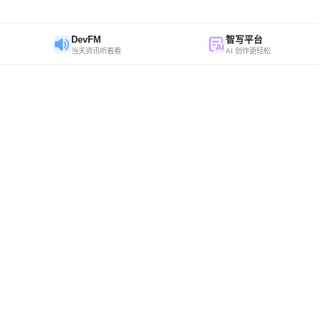
DevFM
智写平台
当天资讯听着看
AI 创作更轻松