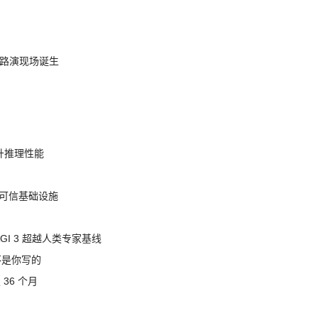
nt 路演现场诞生
提升推理性能
态的可信基础设施
AGI 3 超越人类专家基线
不是你写的
 36 个月