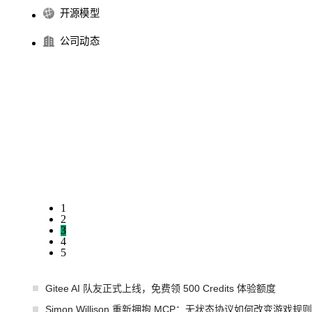
开源模型
公司动态
1
2
3
4
5
Gitee AI 队友正式上线，免费领 500 Credits 体验额度
Simon Willison 重新拥抱 MCP：无状态协议如何改变游戏规则