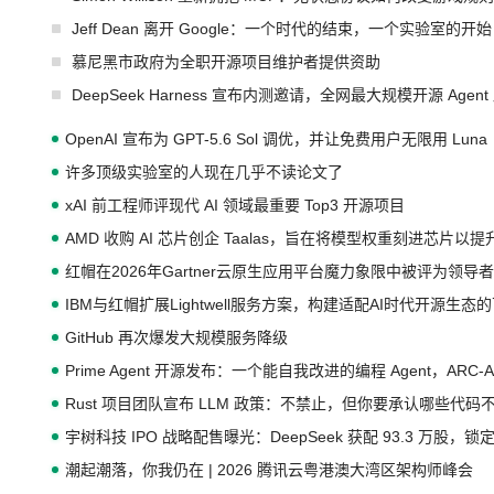
Jeff Dean 离开 Google：一个时代的结束，一个实验室的开始
慕尼黑市政府为全职开源项目维护者提供资助
DeepSeek Harness 宣布内测邀请，全网最大规模开源 Age
OpenAI 宣布为 GPT-5.6 Sol 调优，并让免费用户无限用 Luna
许多顶级实验室的人现在几乎不读论文了
xAI 前工程师评现代 AI 领域最重要 Top3 开源项目
AMD 收购 AI 芯片创企 Taalas，旨在将模型权重刻进芯片以
红帽在2026年Gartner云原生应用平台魔力象限中被评为领导者
IBM与红帽扩展Lightwell服务方案，构建适配AI时代开源生
GitHub 再次爆发大规模服务降级
Prime Agent 开源发布：一个能自我改进的编程 Agent，ARC-
Rust 项目团队宣布 LLM 政策：不禁止，但你要承认哪些代码
宇树科技 IPO 战略配售曝光：DeepSeek 获配 93.3 万股，锁定
潮起潮落，你我仍在 | 2026 腾讯云粤港澳大湾区架构师峰会