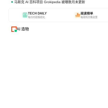
马斯克 AI 百科项目 Grokipedia 被曝数月未更新
TECH DAILY
阅读榜单
每日内容报纸化
每周热文看这里
AI 造物