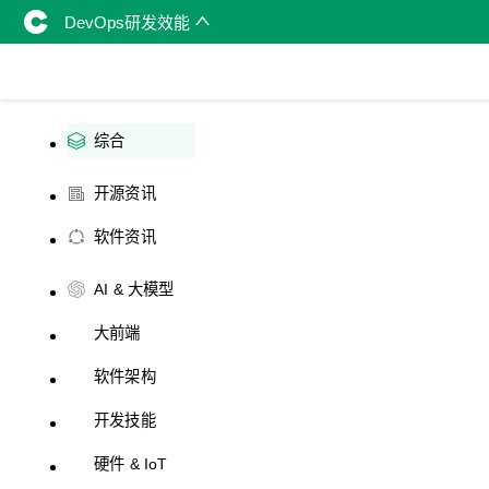
DevOps研发效能
综合
开源资讯
软件资讯
AI & 大模型
大前端
软件架构
开发技能
硬件 & IoT