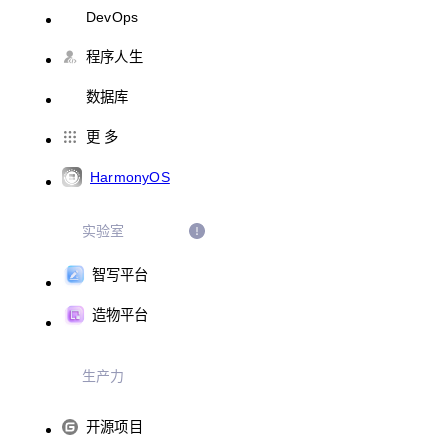
DevOps
程序人生
数据库
更 多
HarmonyOS
实验室
智写平台
造物平台
生产力
开源项目