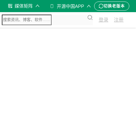
媒体矩阵
开源中国APP
切换老版本
登录
注册