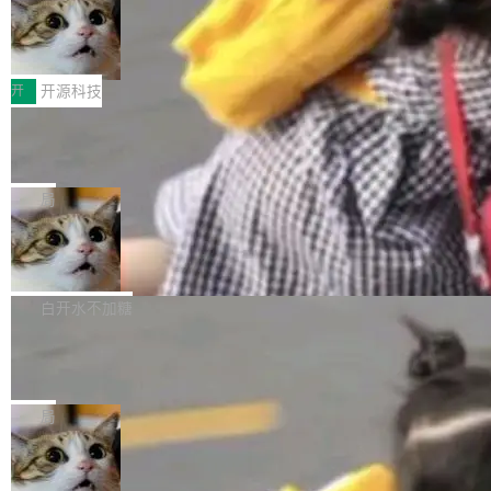
码，而 AI Agent 不需要容器，它们需要的是 Iso
状把 OpenAI 描述成一个系统性地从前东家挖
late。」 容器为什么不合适 容器的问题在于启动
HUAWEI MatePad Edge上架WorkBu
人、套取机密信息的对手。 OpenAI 没发律师
ddy鸿蒙PC版，说话就能干活的AI办公
和销毁都太重了。一个 Agent 要执行的任务可能
函，也没选择庭外沉默。它在官网贴了一篇博
全能AI工作台WorkBuddy鸿蒙PC版上架HUAWE
搭子
只需要几毫秒的 CPU 时间，但容器从冷启动到
文，标题只有六个字：Apple is getting this wro
I MatePad Edge应用市场，直接下载即可使
开
开源科技
就绪要花数秒。如果未来有十...
ng。 然后，它把邮件往来和 iMessage 聊天记
用，与鸿蒙电脑上的体验一致。值得一提的是，
录全贴了出来。 他发错人了 苹果外部律师 Gabr
FFmpeg 9.0 发布：代号“Lei”，以此纪
这是目前市面上唯一支持平板接入WorkBuddy P
念中国开发者雷霄骅
iel Gross 来自 Weil 律所，2 月 23 日下午 5:53
C版的产品，搭载“人机双写”重磅功能——你写
全球知名开源多媒体框架 FFmpeg 今天正式发
给 OpenAI 总法律顾问 Che Chang 发了封邮
你的，AI写AI的，同屏协作互不干扰。一句话让
布了 9.0 版本。这个版本除了带来新一代音视频
局
件，附了一封长信，要求 OpenAI 配合调查前苹
AI帮你干活，现在开启全新体验！ 温馨提示：
处理能力和硬件加速支持之外，还有一个特殊之
果员工带走机密信...
体验WorkBuddy鸿蒙PC版前，请将 HUAWEI M
亚马逊成本失控：AI 写代码烧掉 1215
处：FFmpeg 9.0 的代号是“Lei”。 这个名字，
万元，超预算 860%
atePad Edge 升级至 HarmonyOS 6.1.0.135S
来自中国开发者雷霄骅（Lei Xiaohua）。 对于
外媒近日曝光了亚马逊的多份内部报告显示，AI
P9 patch03及以上版本。 *升级路径：设置 > 搜
很多中国音视频开发者而言，这个名字并不陌
导致公司在多个项目上超支。《金融时报》报道
白开水不加糖
索“软件更新” > 检查更新，即可搜索新版本，下
生。十年前，他通过大量中文技术文章、源码分
称，仅一个项目的成本超支就高达 180 万美元
载安装完成升级即可。 没有...
析和开源示例，让一代开发者第一次真正理解 F
Hugging Face CEO 发声：中国正在开
（约合人民币 1215 万元）。 具体来说，一名工
源模型上碾压我们
Fmpeg，也成为很多人进入音视频开发领域的
程师借助 Anthropic 旗下 Claude Sonnet 模型
"他们正在开源模型上碾压我们。" Hugging Fac
“启蒙老师”。 而今年，恰好是雷霄骅离世十周
编写程序，目标是完成电商平台作者信息与商品
e CEO Clément Delangue 在 CNBC 的采访里
局
年。FFmpeg 社区最终选择用一个大版本的名
列表的数据匹配 —— 一项常规的数据处理任
没有拐弯抹角。他说中国正在赢得 AI 竞赛，而
字，留下了这份纪念。 雷霄骅曾是中国传媒大学
务，最终却产生了 180 万美元的账单，实际支出
当 AI agent 把源码变成了最好的扩展系
且按目前的速度，中国 AI 工具预计在今年底或
数字电视技术方向的博士生，长期从事视频、音
统，开发者工具必须开源
超出原定预算 860%。 更令人意外的是，该项目