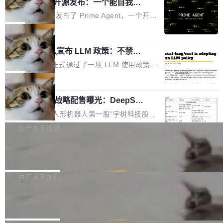
（OHDD：OpenHarmony Hardware Develope
Prime Agent 开源发布：一个能自我改
障无法工作。Pages、Copilot code review、C
进的编程 Agent，ARC-AGI 3 超越人类
r Day）将在杭州启航。活动面向智能硬件产业
opilot coding agent 全部受影响。从检测到完全
Prime Intellect 发布了 Prime Agent，一个开源
专家基线
链企业和开发者，邀请行业专家与资深技术顾
恢复，大约 12 小时。 这是 2026 年 8 月的第六
的编程 Agent Harness，核心设计围绕两个抽
局
问，围绕开源鸿蒙技术能力、设备适配、芯片适
起事故，其中四起与 AI/Copilot 服务相关。 Git
象：Recursive Language Model（RLM）和 C
配、功耗与稳定性调优、兼容性测评及统一互联
Hub 员工 kdaigle 在 HN 讨论中贴出了一组数
Rust 项目团队宣布 LLM 政策：不禁
ontinual Harness。在 ARC-AGI 3 基准测试
等内容展开系统讲解和实战交流，帮助企业进一
止，但你要承认哪些代码不是你写的
据：2025 年全年 10 亿次 commit。现在，每周
上，Prime Agent + Opus 5 的组合达到了 95.
Rust 语言项目正式通过了一项 LLM 使用政策，
步了解开源鸿蒙在智能...
2.75 亿次，全年预计 140 亿次。GitHub...
5% RHAE Best@1，超过了 ARC 报告的人类专
覆盖 rust-lang/rust 单一仓库的代码贡献。这不
局
家基线 95.4%。 不是又一个 coding agent 包装
是项目级别的官方立场，目前由五个团队采纳，
器 Prime Agent 的架构和市面上大多数 coding
宇树科技 IPO 战略配售曝光：DeepSe
但它可能是主流开源项目中关于 AI 辅助贡献最
ek 获配 93.3 万股，锁定 36 个月
agent 有本质区别。大多数 agent harness 的设
细致的一份规则。 政策的核心只有一句话：LLM
8月6日晚间，“人形机器人第一股”宇树科技股份
计是基于早期模型的能力—...
可以用来分析、提炼、审阅、建议，但不能用来
有限公司披露IPO发行价格及战略配售结果，杭
白开水不加糖
创作。 具体来说，LLM 生成的代码可以提交，
州深度求索人工智能基础技术研究有限公司（De
但必须满足五个条件：预先安排、非关键、高质
Docker 29.7.2 发布
epSeek）获配93.3399万股，按150.8元/股发行
量、充分测试、充分审查，并且必须披露。LLM
价格计算，认购金额约1.41亿元，股份锁定期为
Docker 29.7.2 现已发布，具体更新内容如下：
不得生成涉及安全性的关键变更，除非作者本身
36个月。 公告显示，本次宇树科技战略配售对
Bug fixes and enhancements 修复多次传递同
白开水不加糖
就是领域专家。即使如此，政策也"强烈不建
象主要包括长期投资机构、与公司业务具有战略
一环境变量时，docker service create和docker
议"这么做。 对于不披露的情况，审核者可以直
Apache Fluss 毕业成为顶级项目
合作关系或长期合作愿景的大型企业、科创板保
service update会发生 panic 的问题。docker/cl
接关闭 PR，无需解释。 政策作者 Jynn Ne...
荐人跟投子公司，以及公司高级管理人员和核心
i#7145 修复了 Docker Engine 29.7.0 中引入的
今年 7 月，Apache Fluss 的毕业提案在 Apach
员工参与设立的专项资产管理计划。其中，Dee