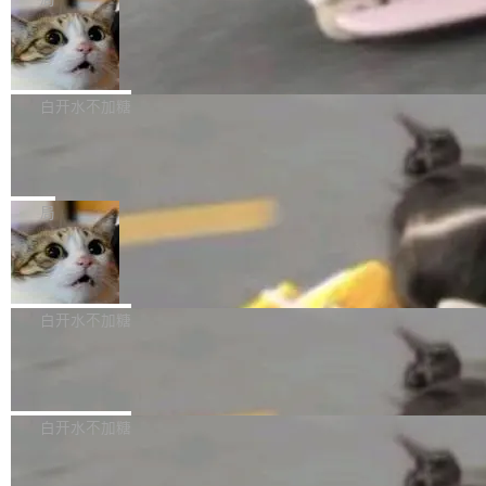
l 迁移或唤醒时，新宿主从 S3 恢复 SQLite 数据
te 17 Pro、OPPO K15，要么是vivo X300 E这
本控制系统。目前处于 Early Access 阶段。 De
库继续执行。存储库是持久化的唯一真相...
样的次旗舰。 Galaxy Z Fold8 Ultra / Z Fold8 /
SpaceXAI 单季资本开支达 183 亿美元
ltaDB 的核心思路直接写在 landing page 最显
Z Flip8三款折叠屏新机均在7月22日发布，且全
眼的位置：「Software is made between com
根据风险投资人Tomer Tunguz 博客（VC 分
部搭载骁龙8 Elite Gen5 for Galaxy，它们本该
mits」——软件是在 commit 之间写出来的。git
析）披露的最新分析与第二季度业绩报告，Spac
白开水不加糖
是7月性...
只记录了你提交的最终状态，但真正的工作过程
eXAI在上个季度的总资本支出飙升至183.7亿美
——打字、删改、试错、agent 对话——都在 co
Meta 发布终端编程 Agent“Muse Cod
元。其中，绝大部分资金被直接用于 AI 领域，
e” 和 Muse Spark 1.2 模型
mmit 之间的空隙里丢失了。 DeltaDB 要做的就
金额高达158.3亿美元，这一单项投入已经逼近
Meta 今天发布了两款 AI 产品：Muse Code，
是把这段空隙补上。 回退到任何一次编辑：Delt
微软同期总资本开支的四成。 与亚马逊、Alpha
一个在终端里运行的编程 agent；Muse Spark
局
aDB 捕获 commit 之间的每一次操作，...
bet、微软以及 Meta 等传统科技巨头相比，Spa
1.2，驱动这个 agent 的新模型。一句话概括：
ceXAI的资金消耗速度尤为引人瞩目。然而，支
美团开源 LoHoSearch，用知识图谱校
你可以用 curl -fsSL https://dev.meta.ai/install.
准 AI 能力认知
撑庞大支出的资金来源却呈现出截然不同的面
sh | bash 安装一个能在大项目里自动规划、写
机器出题的前提，是让机器拥有全局视野。整个
貌。数据显示，微软和 Meta 主要依托充沛的经
代码、验证结果的 AI 终端工具。 据介绍，Muse
构建流程可以分为四个环节：建图 → 控制难度
白开水不加糖
营现金流来覆盖资本开支，其资本支出覆盖率分
Code 是 Meta 的编程 agent 产品。它和市场上
→ 质量把关 → 数据概览。
别达到155% 和106%;而SpaceXAI的经营现金
已有的终端编程 agent 在设计理念上有几个明显
腾讯开源 UCL-MPComm 通信库
流仅能覆盖资本开支的12...
的差异点。 异步后台 agent：Muse Code 有一
腾讯网平团队宣布开源了 UCL-MPComm 通信
个主 agent 循环，外加一组后台 agent。这些后
库，并将作为transport接入Mooncake TENT。
白开水不加糖
台 agent...
该通信库针对AI Memory池化场景的数据传输需
CoStrict入选工信部2025人工智能应用
求进行了深度优化，能够实现数据中心内大规模