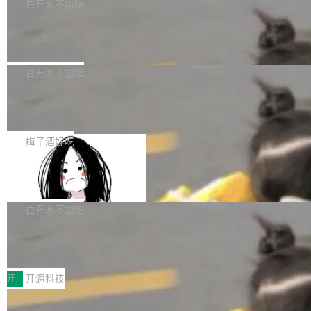
一个回归问题，该问题导致拉取镜像时会拒绝包
e 孵化器项目管理委员会（IPMC）投票中获得
白开水不加糖
pSeek作为与宇树科技具备战略合作关系的企
含绝对 hardlink 目标的镜像（此类镜像由某些镜
全票通过，随后获 Apache 软件基金会董事会批
业，获配股份数量占本次发行数量的2.31%。 除
马斯克 AI 百科项目 Grokipedia 被曝数
像构建工具生成）。moby/moby#53305 修复了
准。今天，Apache 软件基金会正式宣布 Apach
DeepSeek外，腾讯旗下上海启善投资有限公司
月未更新
Docker Engine 29.7.0 中引入的一个回归问
e Fluss 孵化毕业，成为 Apache 顶级项目（TL
埃隆·马斯克推出的AI百科项目 Grokipedia 被曝
获配9...
题，该问题可能导致在旧版 Linux 内核...
P）！这一里程碑不仅标志着 Fluss 迈入新的发
长期停止内容更新，未能实现其作为“AI版维基百
白开水不加糖
展阶段，也将进一步推动流式存储、实时湖仓与
科”替代品的目标。 据 Lawfare 最新调查，自今
AI 数据基础加速融合，为实时数据基础设施的发
Solon I18n：三种解析器，零样板代码
年4月以来，Grokipedia 页面更新功能基本停
展开启新的篇章。
滞，过去三个月内没有任何条目完成更新，用户
如果你在 Spring Boot 里做过国际化，流程大概
提交的编辑请求也长期处于待处理状态。 Groki
是这样的：配 MessageSource 的 Bean、写 R
梅子酒好吃
pedia 于去年底上线，定位为由人工智能生成内
eloadableResourceBundleMessageSource、
容的百科平台，被马斯克视为传统众包百科网站
Apache Doris 4.1 全面增强 Iceberg：
声明 LocaleResolver、注册 LocaleChangeInt
支持 UPDATE、MERGE INTO 与 Iceb
维基百科的替代方案。Lawfare 调查发现，无论
erceptor…五六步之后才能看到第一行翻译文
Apache Doris 4.1 要补齐的，正是缺失的那一
erg V3
热门页面还是低关注度页面，均未出现近期更
本。 Solon 换了个方式。整个 i18n 模块围绕三
半。在已有查询能力的基础上，Doris 进一步支
白开水不加糖
新，相关问题并非局限于特定领域，而是在不同
个解析器、一个注解、一个工具类展开——没有
持了 UPDATE、DELETE、MERGE INTO 等数
主题和访问量页面中普遍存在。 调查人员最初认
XML、没有拦截器注册、没有样板配置。 资源
Testin XAgent：CIO智能测试落地指南
据修改操作、完整的表结构管理与分区演进，以
为，Grokipedia可能只是限...
文件的约定 把文件放到 resources/i18n/ 下： r
及 rewrite_data_files、expire_snapshots 等日
7月30日，TiD2026质量竞争力大会在北京中关
esources/i18n/messages.properties ...
常维护操作，并完整支持 Iceberg V3 格式。
村国家自主创新示范区会议中心开幕。本届大会
开
开源科技
由中关村智联软件服务业质量创新联盟主办，以
让非法状态不可表示：一篇关于 ADT
“智构可信·质创未来——AI原生时代的质量新范