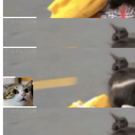
（圈/秒），声音来自真实竹知了录音的 1.72 秒
Apache Dubbo-go v3.3.2 正式发布
用东软飞标医学影像标注平台，同样的工作缩短
采样，无缝循环。音频解码失败时，还有一套合
至4小时，效率提升30倍。 这组数字背后，改变
这个版本面向生产环境，重心在内核稳定性。我
成兜底——锯齿波振荡器模拟脉冲，并联带通共
的不只是速度，而是把医学影像转化为AI能力的
们彻底收敛了旧配置体系，扩展了 Triple 协议与
白开水不加糖
振峰模拟竹膜和筒腔共鸣。 技术细节上，物理引
路径真正打通了。 大型医院积累的影像数据规模
泛化调用能力，加强了应用级元数据和服务治
擎是绳系质点模型：重力、弹性绳（只拉不
庞大，但不能直接用于训练模型。器官、病灶和
Calibre 9.12 发布，功能强大的开源电
理，同时集中修了并发安全、资源泄漏和热路径
推）、空气阻力，1/240 秒定步长积...
子书工具
组织边界，必须由专业医生逐层识别、标记和校
性能问题。
Calibre 开源项目是 Calibre 官方出的电子书管
正，才能成为机器能理解的高质量数据。医学影
理工具。它可以查看，转换，编辑和分类所有主
白开水不加糖
像AI落地最昂贵的环节，不是算法，是专业医生
流格式的电子书。Calibre 是个跨平台软件，可
的时间。 张医生是某三甲医院放射科副主任医
SwiftUI 问世七年了，为什么开发者还
以在 Linux、Windows 和 macOS 上运行。 Cal
师，牵头一项腹部肌肉影像课题。他需要在数百
在骂它？
ibre 9.12 现已正式发布，此次更新内容如下：
Yakov Manshin 发了一期长达 40 分钟的 YouT
张CT影像上完成像素级精细分割，让系统"...
新功能 macOS：在 Connect/Share 按钮中添加
ube 视频，标题是"SwiftUI 七年后：一个平庸的
局
通过 AirDop 共享书籍的功能 Content server：
故事"。视频核心观点很简单：SwiftUI 发布七年
支持可向服务器后端添加新端点的插件 Edit boo
DBeaver 26.1.4 发布
了，仍然像一个永久公测版。 Manshin 从数据
k：Compress images：添加将 GIF 图像转换为
流、布局系统、API 稳定性、性能、跨平台五个
DBeaver 是一个免费开源的通用数据库工具，适
JPEG/WebP 的选项 ToC Editor：添加一个按
维度逐一批判了 SwiftUI。最让人印象深刻的一
用于开发人员和数据库管理员。DBeaver 26.1.4
白开水不加糖
钮，用于对目录中的条目进...
个论据是：苹果官方的 SwiftUI 教程项目 Land
现已发布，具体更新内容包括： AI 助手： <ul st
marks，用最新 Xcode 在最新 macOS 上构建
传音TEX AI语音算法团队斩获MLC-SL
yle="margin-left:0; margin-right:0"> <li><span
M 2026国际挑战赛Task 1亚军
运行，出来的效果是坏的——侧边栏按钮大小不
style="color:#000000">现在可以通过键盘访问
近日，在国际语音领域顶级会议INTERSPEECH