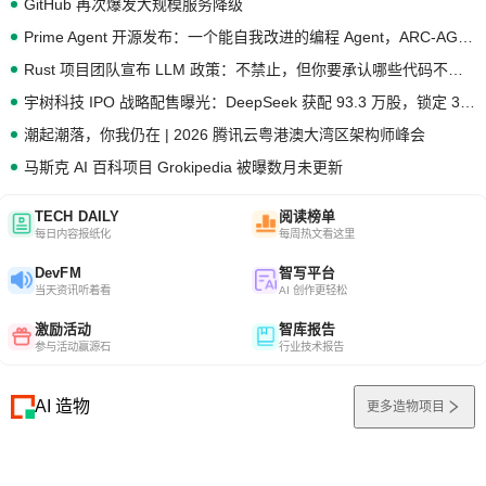
GitHub 再次爆发大规模服务降级
Prime Agent 开源发布：一个能自我改进的编程 Agent，ARC-AGI 3 超越人类专家基线
Rust 项目团队宣布 LLM 政策：不禁止，但你要承认哪些代码不是你写的
宇树科技 IPO 战略配售曝光：DeepSeek 获配 93.3 万股，锁定 36 个月
潮起潮落，你我仍在 | 2026 腾讯云粤港澳大湾区架构师峰会
马斯克 AI 百科项目 Grokipedia 被曝数月未更新
TECH DAILY
阅读榜单
每日内容报纸化
每周热文看这里
DevFM
智写平台
当天资讯听着看
AI 创作更轻松
激励活动
智库报告
参与活动赢源石
行业技术报告
AI 造物
更多造物项目