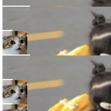
境、兼容场景、一键直出”。 Hy ASR 3.0 previe
问、下溢和溢出。（DiD） 修复了加载和解析内
演讲者分享了一个有趣的实践：面对 PG 18 已
w 不要求标准普通话，方言识别覆盖粤语、吴语
容提供的字体时出现的几个问题 为避免音频加
发布的 Release Notes，他利用 AI 工具（如 Co
白开水不加糖
等 10 大方言片区和 20 余个二级小片区。在开
载、处理和播放过程中可能出现的一系列错误，
pilot）对数千条 commit 日志进行自动分析，先
源评测集中，Hy ASR 3.0 preview 在多语种的
慕尼黑市政府为全职开源项目维护者提
对音频采样频率设定了下限 采样率低于 8kHz
让模型总结出三十余条潜在特性，再逐条要求生
WER（...
供资助
（通常被认为是 "telephone"/"walkie-talkie" 音
成详细解释和代码校验，最终筛选出对用户体感
"在过去大约 10 年的大部分时间里，libexpat 的
质的最低采样率）的音频格式将被拒绝 修复了 C
最强的若干项。对于尚未正式发版的 PG 19，则
维护工作一直与我的日常工作、家务、社交生活
局
SS 圆角虚线样式中可能存在的问题 如果表单中
通过拉取过去一年内（从 PG 18 Beta1 时间点
和休闲娱乐竞争时间。" 这是 libexpat 维护者 S
的图像元素不在同一个子树中，则它们将不再关
Firefox 153.0.3 发布
至今）的所有 commit，同样交由 AI 分析提炼。
ebastian Pipping 写在博客里的话。8 月 4 日，
联 加...
经过人工复核，准确度令人满意。这一方法也为
他宣布了一个新消息：从 2026 年 8 月 1 日起，
Firefox 153.0.3 现已发布，具体更新内容如
社区爱好者提供了高效跟踪新版本的思路。
他可以全职维护 libexpat 了，最长 6 个月。发
下： New Smart Window 包含多项增强功能：
白开水不加糖
工资的是慕尼黑市政府。 libexpat 是一个 C99
<ul> <li>现在建议列表会显示更多结果，方便用
编写的流式 XML 解析器，MIT 许可证。和 libx
Cloudflare Computer 开源：你的 Age
户查找历史记录和切换到已打开的标签页。（<a
nt 需要一台电脑，而不是一个容器
ml2 一样，它是世界上使用最广泛的 XML 解析
href="https://bugzilla.mozilla.org/show_bug.c
Cloudflare 开源了名为 @cloudflare/computer
库之一。你的操作系统、浏览器、无数的基础设
gi?id=2019042">Bug&nbsp;2019042</a>）</l
的 npm 包。项目的核心论点是：容器不适合 Ag
局
施软件，很可能都在用它。而过去十年，维护它
i> <li>现在，助手可以直接使用 Exa 的网络搜索
ent 计算。真正适合的，是 Isolate。 Cloudflare
的人一直在用业余...
结果回答问题，而无需将问题转交给搜索引擎。
OpenAI 公开邮件和聊天记录回应苹果
工程师在这件事上没什么可谦虚的——他们用 W
诉讼，称“Apple is getting this wron
（<a href="https://bugzilla.mozilla.org/show_
orkers 跑了十年 Isolate。用 CEO Matthew Pri
上个月，苹果一纸诉状把 OpenAI 告上法庭，指
g”
bug.cgi?id=204...
nce 的话说：「我们一生都在用 Isolate 运行代
控其挖角苹果前员工并窃取商业秘密。苹果的诉
局