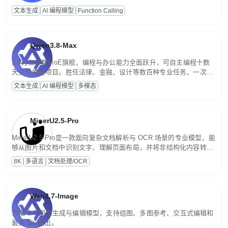
高并发、轻量化任务，适合日常对话、内容创作、基础 RAG、批量
文本生成
AI 编程模型
Function Calling
文案处理等普惠刚需场景。
Qwen3.8-Max
2.4万亿参数MoE旗舰，编程与办公能力全面跃升，可自主编程十数
天交付完整项目。胜任法律、金融、设计等数百种专业任务，一次对
话端到端交付生产级成果。原生视觉理解贯穿规划、执行与验证全流
文本生成
AI 编程模型
多模态
程，支持超长文档与长视频的深度语义解析。长程任务中自主规划与
闭环迭代，持续进化。
MinerU2.5-Pro
MinerU2.5-Pro是一款面向复杂文档解析与 OCR 场景的专业模型，能
够从图片和文档中识别文字、理解页面布局，并将非结构化内容转换
为便于存储、检索和二次处理的结构化结果。
8K
多语言
文档处理/OCR
Wan2.7-Image
万相 2.7 图像生成与编辑模型，支持组图、多图参考、交互式编辑和
最高 2K 输出。