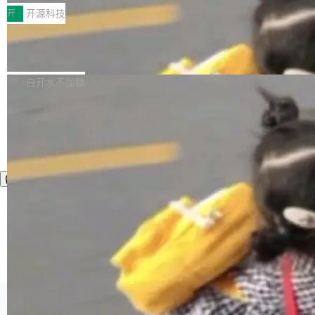
一，界面错位。他说这个问题"两年前就发现了，
AI 聊天功能（添加了一些快捷键）</span></li>
2026卫星活动——第二届多语种对话语音语言模
开
开源科技
至今没变"。 数据流方面，Manshin 指出 SwiftU
<li><span style="color:#000000">新增了始终
型挑战赛 （Multilingual Conversational Speec
I 的属性包装器演进史...
在新 SQL 控制台中打开 AI 生成的脚本的功能</
Qwen3.8-Max 发布，下周开源 Qwen3.
h Language Model Challenge，MLC-SLM）T
8-27B
span></li> <li><span style="color:#000000...
ask 1赛道中，传音TEX AI中心语音算法团队以
千问大模型宣布正式推出 Qwen 家族迄今最强大
自主研发的说话人归属多语种自动语音识别系统
的模型 Qwen3.8-Max，也是其首个 Max 规模
白开水不加糖
取得tcpMER 15.41%的成绩，在全球110支参赛
的开源权重模型。Qwen3.8-Max 的模型权重预
队伍中位列第二。此次突破展现了传音在多语种
计将于开源，彼时也将同步开源 Qwen3.8-27B
语音识别、说话人日志、时间对齐与长音频工程
模型。 根据介绍，Qwen3.8-Max 基于 Qwen 3.
加载更多
化系统等关键方向的系统性技术实力。 本届赛事
5 的架构基础构建，参数规模扩展至 2.4 万亿，
聚焦多语言对话语音模型面临的关键技术挑战，
激活参数95B，支持100万上下文Tokens，在编
共吸引来自全球工业界与学术界的1...
程、办公、科研以及长周期任务等方面实现了全
面提升。它不仅能应对更具挑战性的问题，还能
更可靠地端到端完成复杂任务，输出值得信赖的
成果。 全球开发者都可通过千问 AI 平台获得 Q
wen3.8 的 API 服务：国内每百万 Tok...
©OSCHINA(OSChina.NET)
京ICP备2025119063号