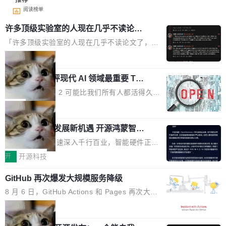
阅读榜单
许多顶级实验室的人现在几乎不读论文
了
「许多顶级实验室的人现在几乎不读论文了，而
且他们认为 ICLR/ICML/NeurIPS 充斥着大量过
局
度宣传和欺诈。」 OpenAI 研究员 Keller Jorda
xAI 前工程师评现代 AI 领域最重要 Top
n 这条推文引发了广泛讨论。他不是在说风凉
3 开源项目
话，他是说出了一个圈内人尽皆知但很少公开捅
Flash Attention 2 可能比我们所有人都活得久。
破的事实。 Jordan 随后补充了一句软化声明：
这句话不是来自某个技术博客，而是出自 Hieu
局
「我不认为这些会议上大部分论文都在过度宣传
Pham 的一条推文。Hieu Pham 是谁？他是 xAI
或造假。问题是，作为读者，如果你筛选出那些
共商智能硬件发展新机遇 开源鸿蒙智能
的早期工程师之一，在 Grok 训练基础设施团队
硬件开发者日杭州站即将举行
看起来最令人兴奋的论文，那它们大部分都是过
工作过。近日他在 X 上发了一条帖子，列出了他
随着万物智联加速深入千行百业，智能硬件正从
度宣传的。」 这才是真正的痛点。不是所有论文
认为现代 AI 领域最重要的三个开源项目。 第一
单点设备迈向智能化、网联化、协同化发展。作
开
开源科技
都有问题，是最吸引眼球的那批论文最有问题。
个名字毫无悬念：Flash Attention 2。 Hieu 的
为面向全场景、跨终端的分布式操作系统，开源
他引用的帖子来自 Mathew Shen，一位 ICLR 2
理由很具体。FA 系列不需要解释，但 FA2 是他
GitHub 再次爆发大规模服务降级
鸿蒙通过统一技术底座和分布式能力，为不同类
026 的读者：「看了篇 ...
认为最重要的一个——复杂度恰到好处，刚好能
型智能设备的开发、连接与互联提供关键支撑，
8 月 6 日，GitHub Actions 和 Pages 再次大规
驱动你去学 CuTe，但还没被那些"邪恶的" Hopp
也为产业链企业探索产品创新与商业增长打开新
模服务降级，Actions 完全不可用超过 5 小时，
局
er++ 优化所淹没，足够容易修改和适配。 更关
的空间。 8月14日，开源鸿蒙智能硬件开发者日
webhook 停发，连自托管 runner 也因调度层故
键的是 FA2 的持久性...