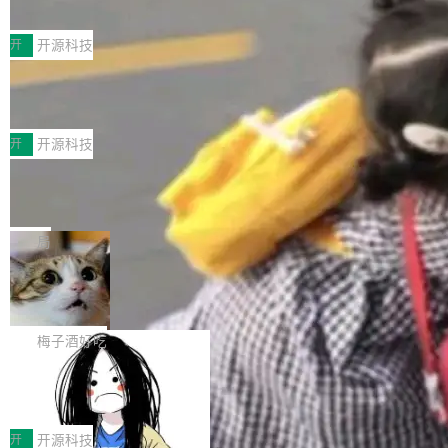
典型案例
计算节点间多种内存类型的高性能通信。 UCL-
近日，工信部科技司公示《2025人工智能应用典
MPComm将作为一种传输引擎接入Mooncake T
型案例入选名单》，深信服“面向企业研发场景的
开
开源科技
ENT，实现零拷贝传输性能提升30%、非零拷贝
开源 AI 编程平台 CoStrict 应用”凭借卓越的技术
传输性能最高提升5倍。UCL-MPComm底层基
深信服AI算力网关入选工信部人工智能
创新与落地成效成功入选。 全链路私有化部署，
应用典型案例！
于自研UCL-Engine通信引擎，后续腾讯网平将
助力企业AI研发安全落地 当前，越来越多企业已
前不久，工业和信息化部正式发布《2025年人工
持续开源更多基于UCL-Engine的高性能通信组
经开始引入 AI Coding 工具，通过调用公有云模
智能应用典型案例名单》，集中展示人工智能在
开
开源科技
件。 腾讯网平团队在UCL-MPComm中实现了一
型或企业内部部署模型提升研发效率。但随着 AI
各领域的应用成果，覆盖技术底座、行业赋能、
个独立于业务线程的全局通信引擎（Engine），
Jeff Dean 离开 Google：一个时代的结
Coding 从个人辅助工具逐步走向团队级、组织
产品应用、支撑保障、专题等五大方向。深信服
并实...
束，一个实验室的开始
级应用，企业在规模化落地过程中，对安全性、
AI算力网关（AI创新平台）成功入选！ 随着各行
Google 员工编号 20。MapReduce 作者之一。
可控性和代码质量提出了更高要求。 首先是数据
各业的Agent走向规模化建设，算力构成形态逐
Bigtable 作者之一。TensorFlow 的作者之一。
局
安全与合规要求。对于大多数普通研发场景，公
渐丰富，用户关注的重点也在发生变化：不只是
Gemini 的架构师。Google 首席科学家。 Jeff D
有云模型能够满足快速试用和效率提升的需求。
🔥 SolonCode v2026.8.4 发布：界面
让AI用起来，还要进一步看清混合算力时代下，
ean 在 Google 工作了 27 年后，宣布离职。 他
但对于金融、能源、医疗等对数据安全要求较...
字体可调、22 种语言、记忆搜索增强
Token花在哪里、算力是否被充分利用，以及持
不是一个人走。一同离开的还有 Sanjay Ghema
打开终端就能上岗的全中文编码智能体，这一轮
续增长的AI成本该如何优化。 深信服AI算力网关
wat（Google 员工编号 23，Jeff Dean 二十多
把「看得清、用母语、记得住」三件事一次补
梅子酒好吃
正是围绕这些实际问题，从Token治理和成本治
年的编程搭档，MapReduce 和 Bigtable 的共同
齐。 SolonCode 是什么 SolonCode 是杭州无
理两个方面，让用户的每一份算力都看得清、管
作者）、Quoc Le（Google 大脑核心成员，Se
让“代码语义理解”深度释放AI Coding
耳科技研发的企业级终端编码智能体——一位全
得住、用得稳、省得下、更安全！ 一、从现在开
价值潜能：华为云码道（CodeArts）
q2Seq 和 DocAI 的共同发明人）以及 Oriol Vin
中文驱动的数字员工，自主理解需求、规划步
一、代码仓深度理解技术的作用与价值 在软件工
始，Token使用一目...
代码仓技术解析
yals（Gemini 联合负责人，AlphaSta...
骤、编写代码。不挑模型、不挑平台，curl 一行
程实践中，代码仓是企业核心知识资产的主要载
开
开源科技