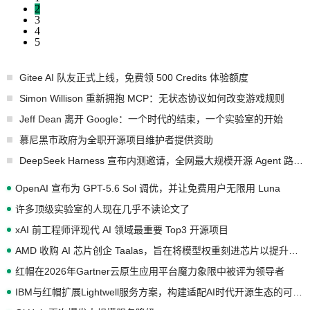
2
3
4
5
Gitee AI 队友正式上线，免费领 500 Credits 体验额度
Simon Willison 重新拥抱 MCP：无状态协议如何改变游戏规则
Jeff Dean 离开 Google：一个时代的结束，一个实验室的开始
慕尼黑市政府为全职开源项目维护者提供资助
DeepSeek Harness 宣布内测邀请，全网最大规模开源 Agent 路演现场诞生
OpenAI 宣布为 GPT-5.6 Sol 调优，并让免费用户无限用 Luna
许多顶级实验室的人现在几乎不读论文了
xAI 前工程师评现代 AI 领域最重要 Top3 开源项目
AMD 收购 AI 芯片创企 Taalas，旨在将模型权重刻进芯片以提升推理性能
红帽在2026年Gartner云原生应用平台魔力象限中被评为领导者
IBM与红帽扩展Lightwell服务方案，构建适配AI时代开源生态的可信基础设施