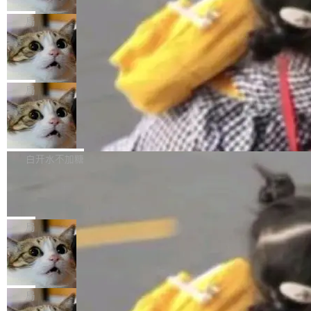
2027 年就能追上美国前沿实验室的水平。 Dela
五年前，David Crawshaw 问过很多软件工程师
频技...
最终并未成功落地，而高额算力消耗持续运行长
ngue 把原因归结为一件事：开放协作。中国的
一个问题：你写过什么给自己用的程序？答案几
局
达 5 个月，公司直到财务对账时才察觉异常。这
AI 开发者在一个共享和协作的生态里加速迭代，
乎都是没有。工程师们整天用别人写的程序写程
意味着一个无人看管的 AI 程序，在近半年时间
而美国模型厂商在"闭门造车"。他的原话是 "buil
DeepSeek Harness 宣布内测邀请，全
序给别人用。偶尔有人自己写个博客系统、智能
里日夜不停地"烧钱"。 复盘显示，...
网最大规模开源 Agent 路演现场诞生
ding in silos"——各自为战，互不通气。 这个判
家居控制、家庭实验室，都算稀奇事。 Crawsh
一条内测招募帖，发出去的时候大概没人想到它
断从他嘴里说出来分量不同。Hugging Face 是
aw 是 Shelley 的作者，一个开源 AI coding age
会变成一场开源 Agent 生态的路演。 8月1日，
局
全球最大的开源 AI 平台，上面跑着上百万个模
nt。他最近在博客上写了一篇文章，核心论点很
DeepSeek Harness 团队负责人崔添翼（tiany
型。谁在开源赛道上领先，...
简单：开发者工具必须开源。 理由不是传统的自
商汤 SenseNova U1.5-Lite-Preview
i）在 X 上发帖： 「如果你是 Agent Harness 相
开源
由软件情怀，而是一个跟 AI agent 直接相关的
关开源项目的开发者，希望参加 DeepSeek Har
商汤科技宣布面向社区开源轻量级统一多模态模
技术判断。 两行 prompt 就能个性化任何软件 C
ness 的内测，可以回复或私信联系我。请附上
型的预览版本 SenseNova U1.5-Lite-Preview。
白开水不加糖
rawshaw 给出了两个 prompt。 第一个： "下载
GitHub id 以及开源代表作。」 DeepSeek 曾在
公告称，SenseNova U1.5-Lite-Preview并非简
某个软件的源码，在本地构建。修改 agent ...
官方招聘信息中写过一条简洁有力的公式：Mod
Ubuntu 将核心系统包从 deb 转成了 s
单的模型规模升级，而是基于 SenseNova U1
nap
el + Harness = Agent。模型负责理解和推理，
的一次系统性迭代，不仅在同一架构中贯通视觉
Ubuntu 正在把又一个核心系统包从 deb 转为 s
Harness 负责把能力落到真实环境中——调用工
理解、推理、生成与编辑，还仅以 8B-MoT 的轻
nap。这次是 hwctl——一个用来检查 Ubuntu
局
具、读写文件、管理上下文、处理错误、完成闭
量大小，将能力推进到4K、更精细的真实质感、
硬件认证状态的命令行工具。 Canonical 工程师
环。崔添翼招人的标...
更复杂的视觉控制和可持续迭代编辑。 相比 U
Dario Amodei 担心新人来 Anthropic
Alan Griffiths 在邮件列表中说得很直白：「hwc
只为金钱，不为使命
1，U1.5-Lite-Preview 在以下方向上带来了显著
tl 是一个 Ubuntu 专有的包，它和它的依赖项都
顶级 AI 研究员在两家公司之间来回跳，中间只
提升： 原生支持4K图像生成； 更精细的局部纹
是 Ubuntu 专有的，不会用在其他发行版上。」
隔了几天。 Lilian Weng 上周刚宣布因健康原因
局
理、细节与真实世界质感； 更准确的中英文文字
所以 deb 版本的受众实际上为零。既然只有 Ub
离开 Thinking Machines Lab，说自己作为联合