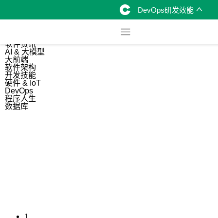
DevOps研发效能
综合
开源资讯
软件资讯
AI & 大模型
大前端
软件架构
开发技能
硬件 & IoT
DevOps
程序人生
数据库
1