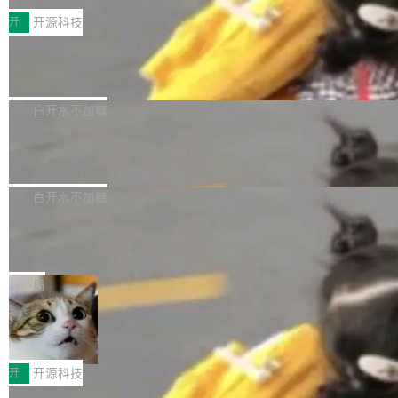
括 epoll（围绕 kqueue 实现）、POSIX 消息队
营、到IAA游戏的“买变一体”正循环、再到联运与
列主板阵容迎来新成员——B850 AORUS ELITE
开
开源科技
列、...
广告协同的全链路经营闭环，以及面向全球市场
X3D。作为面向主流高性能平台打造的全新主板
的出海增长布局。 华为终端云业务商业化销售负
Zadig v5.0 发布：AI 发布专员与 AI 审
产品，B850 AORUS ELITE X3D延续技嘉在X3
查专员上线
责人在开场致辞中表示，游戏开发者的核心诉求
D平台优化上的技术积累，旨在为游戏玩家带来
我们团队这几天最大的卡点不是 AI 写得不够
已不再是“多一个投放渠道”，而是一套能够持续
更稳定、更高效的装机选择。 B850 AORUS ELI
好，是 AI 写得太好了。 好到审查排期从两天的
白开水不加糖
驱动增长的体系。截至目前，搭载HarmonyOS
TE X3D基于AMD AM5平台打造，支持AMD Ry
活儿拖成了五天。PR 一堆起来没人敢合，发布
6的终端设备已突破7000万台，注册开发者数量
zen 9000/8000/7000系列处理器，并针对X3D
Dgraph v25.4.0 发布，具有图形后端的
窗口推了又推。好到合进 main 分支的代码，我
已突破 1100 万。随着鸿蒙生态汇聚越来越多的
原生 GraphQL 数据库
处理器特性进行平台级优化。其搭载X3D鸡血模
们自己都没看完。 这事不是个例。GitLab 调研
Dgraph 是一个水平可扩展的分布式 GraphQL
高质量游戏...
式2.0，可根据不同使用场景释放处理器潜力，
过 1528 名开发者，85% 说 AI 把瓶颈从写代码
数据库，有一个图形后端。作为一个原生的 Gra
白开水不加糖
帮助玩家在游戏与高负载应用中获得更充分的性
转移到了审代码。 写代码有人替你干了。但审代
phQL 数据库，它严格控制数据在磁盘上的排列
能表现。 在核心规格方面，B850 AO...
码、把关发版这两道关，还得靠人肉扛。 V5.0
竹知了：一个零依赖的单文件 HTML，
方式，以优化查询性能和吞吐量，减少集群中的
把儿时竹蝉玩具搬进浏览器
想让 AI 一起盯。
磁盘寻道和网络调用。 Dgraph v25.4.0 现已发
竹知了（zhuzhiliao）是那种小时候路边摊上几
布，具体更新内容包括： feat(zero)：Zero 现
块钱的玩意儿——一根小竹签，一个竹筒，一头
局
支持 --security superflag（token=...;whitelist
系着涂了松香的线。甩起来，竹膜震动，发出“哇
=...），与 Alpha 版本的格式一致，并据此对其
30倍效率升级：解锁医学影像数据要素
——哇”的蝉鸣声。实物越来越难找了，有开发者
价值化的真实路径
管理 HTTP 端点进行授权。 <blockquote> <p>
把它做成了 Web 玩具，放在 zhuzhiliao.imsai.c
完成一例腹部CT影像标注，张医生过去需要约1
<span><strong>警告：</strong>&nbsp;Zero
c 上，并在 GitHub 开源。 玩法很简单：按住屏
20个小时。他必须在数百张连续影像上，一笔一
开
开源科技
的 admin ...
幕画圈，或者直接甩手机。页面会实时显示转速
笔勾画边界，一层一层识别肌肉组织。如今，使