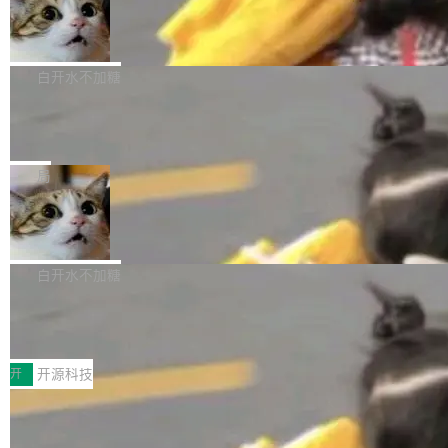
生成与复杂版式组织； 更稳定的图...
untu 用户在用，那用 snap 打包就没什么可纠结
FFmpeg 9.0 发布
创始人的角色「太累了」。几天后，The Inform
的。 从 deb 到 snap 的迁移路径 hwctl 是 rust-
ation 就曝出她将重回 OpenAI，负责递归自我
FFmpeg 9.0 现已发布，包含多项改进。官方更
hwlib 硬件 API 库的一部分，命令行工具负责查
改进方向的研究。她是 Thinking Machines 过
新日志列出的 9.0 版本主要更新内容如下： 扩
白开水不加糖
询 Ubuntu 的硬件认证数据库。...
去一年内第四个离开的联合创始人。 这家由前
展 AMF 色彩转换器 (vf_vpp_amf) 的 HDR 功能
OpenAI CTO Mira Murati 创立的公司，连创始
DeepSeek V4 Flash 单日消耗 8 万亿 t
MP4 muxer 中支持 LCEVC 音轨复用 Playdate
okens 登顶热搜
团队都留不住。 但 Thinking Machines 不是唯
视频编码器和多路复用器 添加 v360_vulkan filt
8 万亿 tokens。一天。一家公司的消耗。 Open
一在人才争夺战中失血的公司。六月，Google
er HE-AAC 960 解码 (DAB+) transpose_cuda
Code 在 X 上发帖：「DeepSeek Flash did 8T
局
连失两员大将：Noam Shazeer 去了 Op...
filter 添加 AMF Frame Rate Converter (vf_frc
tokens on August 1st. 5T of free usage + 3T
_amf) filter SMPTE 2094-50 元数据支持和直
NetBSD 11.0 正式发布
on OpenCode Go.」79.8 万次浏览，连带着 #
通 ProRes RAW VideoToolbox 硬件加速器 AP
DeepSeek一天消耗了8万亿# 上了微博热搜——
NetBSD 11.0 现已正式发布，这是 NetBSD 操
V ...
注意这是 OpenCode 一家的消耗。 OpenCode
作系统的第十八个主要版本。 自 NetBSD 10.1
白开水不加糖
是 Anomaly 出品的 AI 编程工具，套餐 10 美元/
以来的变化 更新亮点： 新增对 RISC-V 处理器
月。用户交了 10 美元，就能用 DeepSeek Flas
2026 ChinaJoy鸿蒙游戏增长臻享会举
架构的支持。NetBSD 11.0 是首个支持 64 位 R
办，鲸鸿动能系统呈现游戏行业解决方
h 随便写代码，按网友说法：「怎么使劲用也用
ISC-V 平台的稳定版本，涵盖一系列基于 StarFi
8月1日，2026 ChinaJoy期间，鸿蒙游戏增长臻
案
不完。」5T 来自免费额度，3T 来自 Go...
ve JH71XX 的设备，例如 VisionFive 2、PINE
享会在上海举办。鸿蒙生态的全场景智慧营销平
开
开源科技
64 STAR64，以及 QEMU。 增强了对 POSIX.1
台鲸鸿动能协同华为游戏中心，面向游戏行业开
-2024 和 C23 编程接口标准的兼容性。 compat
技嘉X3D系列再添新成员 B850 AORU
发者及生态伙伴，系统呈现了平台在游戏领域的
S ELITE X3D主板强化性能体验
_linux(8) 增强了对 Linux 系统调用的支持，包
完整能力版图——从IAP高价值用户的全周期经
面向AMD Ryzen X3D处理器玩家，技嘉X3D系