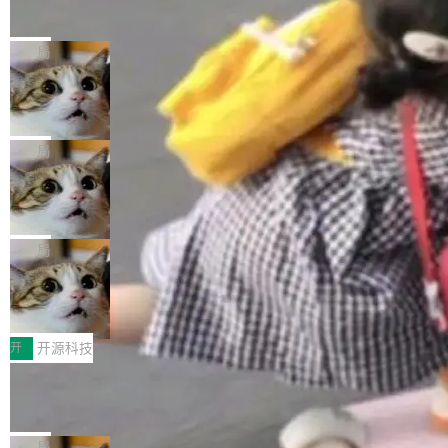
的帖子在 Reddit 火了
式”为主题，直面AI从实验室走向规模化产业落地
有一种东西，一旦用过就回不去了。Alex Fedos
的核心质量命题。会上，《2026智能研发生产力
eev 管它叫"软件设计的基石"。 他说的东西不新
局
工具选型手册》发布，Testin云测的Testin XAge
鲜——代数数据类型（ADT），尤其是和类型
nt智能测试系统入选AI测试领域代表产品。对CI
Cloudflare 开源内部企业 AI 平台 Clou
（sum type）。但他说清楚了一件事：这不是类
dflare OS
O而言，这提示了一个转变：AI测试正在从效率
型系统的学术体操，是日常编码的思维方式。 文
Cloudflare 发布了一个开源项目 Cloudflare O
工具升级为企业的质量基础设施。 CIO面对的新
章从一个简单的例子切入。一个网站的深色主题
S。如果你只看官方博客，你会觉得这是又一
局
现实 过去两年，CIO们的焦虑清单上多了两项：
设置，如果用布尔值 + 可空字段来表示——bool
个"AI 知识库 + 聊天机器人"——每个大厂都在
一是如何让大模型和智能体应用安全地从PoC走
ean 表示是否可切换，nullable 的默认模式、浅
Deno 团队开源 Celld，可自托管的分
做，没什么新鲜的。 但 Kenton Varda 在 Twitte
向生产，二是如何让测试团队跟得上AI应用...
布式 Durable Objects
色方案、深色方案——会产生大量无意义的组
r 上把事情说清楚了： 今天我们发布了 Cloudfla
Ryan Dahl 领导的 Deno 团队推出了最新开源项
合。方案缺了、配置冲突了、全 null 了。要知道
re OS，一个带连接器的聊天机器人，跟其他所
目 Celld，一个能在自己机器上运行 Cloudflare
局
哪些组合有效，作者说，你得靠"文档、校验、或
有科技公司做的一样。只不过，实际上它不一
Workers 和 Durable Objects 的守护进程。 设
者部落知识"。 换个写法。Rust 的 enum，两个
鲁大师7月新机性能/流畅/AI榜：vivo夺
样。这是 Sandstorm.io 的重制版，我十年前的
计思路很直接：每个对象是一个独立的 SQLite
变体：Switchable...
性能、流畅双第一，三星Galaxy Z系列
那个创业公司。不同的是，这次它构建在 Cloudf
数据库，按名称寻址，复制到你自己的 S3 兼容
2026年7月的手机市场，由于存储等硬件成本暴
新折叠缺席
lare Workers 上——我花了九年时间搭建的平台
存储库里。节点之间只通过这个存储库协调——
增，手机厂商的日子也不好过啊，新机速度明显
开
开源科技
——并且深度集成了 AI。这基本上是我十年秘密
没有控制平面，没有共识协议。每个对象自带一
放缓，因此硝烟味淡了许多。新机参数规格除开
计划的顶峰。 十年前，Ken...
Zed 推出 DeltaDB，一个记录 commit
个小型数据库，应用天然按分片构建，单个数据
高价的三星折叠（三星Galaxy Z Fold8 Ultra / Z
之间所有操作的版本控制系统
库的竞争和爆炸半径问题在设计层面就被消除
Fold8 / Z Flip8）外，其余要么是中低端机器，
Zed 编辑器团队发布了新项目——DeltaDB，一
了。 闲置的 cell 会休眠到几乎不占资源。当 cel
例如iQOO Z11i、REDMI Note 17、REDMI No
个在 git commit 之间记录每一次编辑操作的版
局