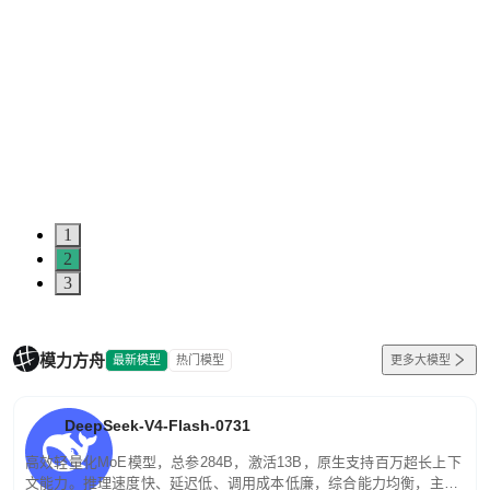
1
2
3
模力方舟
最新模型
热门模型
更多大模型
DeepSeek-V4-Flash-0731
高效轻量化MoE模型，总参284B，激活13B，原生支持百万超长上下
文能力。推理速度快、延迟低、调用成本低廉，综合能力均衡，主打