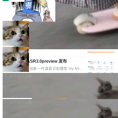
装完即用。 开源地址：Gitee · GitCode · GitHu
体。企业级代码仓库通常包含数十万乃至数百万
b 安装 支持 Java 8+（8~26）、macOS / Linu
一条“删库”命令跑 17 小时，算法工程
个文件，其规模远超单次模型调用可承载的上下
师删光 89TB 数据只为干私活
x / Windows / Harmony PC。 # macOS / Linu
文窗口。随着项目规模的持续扩张与代码历史的
最高人民检察院8月4日公布了一起案件：北京一
x / Harmony PC curl -fsSL https://solon.noea
不断累积，代码仓中的模块关系、接口契约、业
名90后算法工程师王某，为了给自己接的私活腾
局
r.org/solon...
务逻辑等关键信息往往分散于数十乃至数百个文
服务器空间，删光了公司AI游戏部门的全部核心
件之中，形成高度复杂的知识关联网络。传统的
Cloudflare 分享推理优化实践：KV ca
数据。 王某2024年1月入职东城区某科技公司AI
che 量化 + 权重压缩，吞吐量提升 4
代码检索手段（如关键词匹配、目录遍历）仅能
短剧部门，有互联网大厂背景。在公司内部架构
Kimi 和 GLM 是当前最强的大模型系列之一，但
1%，成本降 30%
在语法层面完成文本定位，难以触及代码的语义
调整期间，部门三次通知全员将数据从A集群迁
它们有一个共同的问题：太吃显存了。月之暗面
局
内涵与结构关联，导致开发者使用代码智能体在
移到B集群，王某都回复了"收到"。 他没有迁移
的 Kimi K 系列和智谱的 GLM 都是长上下文、M
理解大规模代码仓时面临显著"代码仓理解"瓶
数据。2024年9月3日下午4点，他使用此前登录
腾讯混元 Hy ASR3.0preview 发布
oE 架构的大模型，好用到让人上瘾，但 GPU 显
颈。 代码仓深度理解服务（以下简称" CodeBas
的账号密码进入A集群，输入了一条被程序员圈
存永远不够用。 Cloudflare 的 Workers AI 团队
腾讯混元正式推出新一代语音识别模型 Hy ASR
e深度理解服务"）是华为云码道（CodeA...
称为"删库跑路"的命令——最高管理员权限、无
一直在跑这些模型的推理。他们在官方博客上发
3.0preview。基于最新一代大语言模型 Hy3 的
白开水不加糖
需确认、强制递归删除。17个小时后，运维人员
了一篇技术文章，详细拆解了三种让大模型在 G
语言理解能力，以及融合了高精度语音识别与深
发现异常并中止进程时，89TB数据已经没了。
PU 上跑得更省、更快的技术手段——KV cache
Pale Moon 34.3.2 发布，苍月浏览器
度语义理解能力，实现了语音识别能力的全面升
删掉的是AI游戏部门的全部开发文件，包括公司
量化、模型权重压缩、以及共享 KV cache 的完
级。 根据介绍，Hy ASR3.0preview 目标在于：
Pale Moon 34.3.2 现已发布，这是一个安全更
自研的多个文生3D和...
整性保护。效果是：吞吐量提升 41%，每 token
让语音识别不再只是听清，而是真正听懂。通过
新和少量网页兼容性修复版本。 Changes/fixe
白开水不加糖
成本降低 30%，精度不变。 FP8 省的不仅是显
先理解你的语境和意图，再把准确的文字直接给
s： 实现了URL.Parse()便捷功能 对浏览器内部
存 KV cache 是推理时最吃显...
到你。从“逐字转写、单点优化”演进为“理解语
PostgreSQL 18/19 新特性深度解读
函数添加了多项边界检查，以避免潜在的越界访