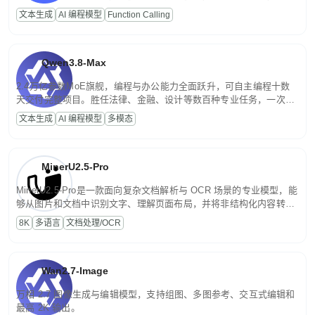
高并发、轻量化任务，适合日常对话、内容创作、基础 RAG、批量
文本生成
AI 编程模型
Function Calling
文案处理等普惠刚需场景。
Qwen3.8-Max
2.4万亿参数MoE旗舰，编程与办公能力全面跃升，可自主编程十数
天交付完整项目。胜任法律、金融、设计等数百种专业任务，一次对
话端到端交付生产级成果。原生视觉理解贯穿规划、执行与验证全流
文本生成
AI 编程模型
多模态
程，支持超长文档与长视频的深度语义解析。长程任务中自主规划与
闭环迭代，持续进化。
MinerU2.5-Pro
MinerU2.5-Pro是一款面向复杂文档解析与 OCR 场景的专业模型，能
够从图片和文档中识别文字、理解页面布局，并将非结构化内容转换
为便于存储、检索和二次处理的结构化结果。
8K
多语言
文档处理/OCR
Wan2.7-Image
万相 2.7 图像生成与编辑模型，支持组图、多图参考、交互式编辑和
最高 2K 输出。