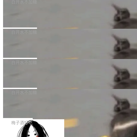
可以用来分析、提炼、审阅、建议，但不能用来
有限公司披露IPO发行价格及战略配售结果，杭
白开水不加糖
创作。 具体来说，LLM 生成的代码可以提交，
州深度求索人工智能基础技术研究有限公司（De
Docker 29.7.2 发布
但必须满足五个条件：预先安排、非关键、高质
epSeek）获配93.3399万股，按150.8元/股发行
量、充分测试、充分审查，并且必须披露。LLM
价格计算，认购金额约1.41亿元，股份锁定期为
Docker 29.7.2 现已发布，具体更新内容如下：
不得生成涉及安全性的关键变更，除非作者本身
36个月。 公告显示，本次宇树科技战略配售对
Bug fixes and enhancements 修复多次传递同
白开水不加糖
就是领域专家。即使如此，政策也"强烈不建
象主要包括长期投资机构、与公司业务具有战略
一环境变量时，docker service create和docker
议"这么做。 对于不披露的情况，审核者可以直
合作关系或长期合作愿景的大型企业、科创板保
Apache Fluss 毕业成为顶级项目
service update会发生 panic 的问题。docker/cl
接关闭 PR，无需解释。 政策作者 Jynn Ne...
荐人跟投子公司，以及公司高级管理人员和核心
i#7145 修复了 Docker Engine 29.7.0 中引入的
今年 7 月，Apache Fluss 的毕业提案在 Apach
员工参与设立的专项资产管理计划。其中，Dee
一个回归问题，该问题导致拉取镜像时会拒绝包
e 孵化器项目管理委员会（IPMC）投票中获得
白开水不加糖
pSeek作为与宇树科技具备战略合作关系的企
含绝对 hardlink 目标的镜像（此类镜像由某些镜
全票通过，随后获 Apache 软件基金会董事会批
业，获配股份数量占本次发行数量的2.31%。 除
像构建工具生成）。moby/moby#53305 修复了
马斯克 AI 百科项目 Grokipedia 被曝数
准。今天，Apache 软件基金会正式宣布 Apach
DeepSeek外，腾讯旗下上海启善投资有限公司
月未更新
Docker Engine 29.7.0 中引入的一个回归问
e Fluss 孵化毕业，成为 Apache 顶级项目（TL
埃隆·马斯克推出的AI百科项目 Grokipedia 被曝
获配9...
题，该问题可能导致在旧版 Linux 内核...
P）！这一里程碑不仅标志着 Fluss 迈入新的发
长期停止内容更新，未能实现其作为“AI版维基百
白开水不加糖
展阶段，也将进一步推动流式存储、实时湖仓与
科”替代品的目标。 据 Lawfare 最新调查，自今
AI 数据基础加速融合，为实时数据基础设施的发
Solon I18n：三种解析器，零样板代码
年4月以来，Grokipedia 页面更新功能基本停
展开启新的篇章。
滞，过去三个月内没有任何条目完成更新，用户
如果你在 Spring Boot 里做过国际化，流程大概
提交的编辑请求也长期处于待处理状态。 Groki
是这样的：配 MessageSource 的 Bean、写 R
梅子酒好吃
pedia 于去年底上线，定位为由人工智能生成内
eloadableResourceBundleMessageSource、
容的百科平台，被马斯克视为传统众包百科网站
Apache Doris 4.1 全面增强 Iceberg：
声明 LocaleResolver、注册 LocaleChangeInt