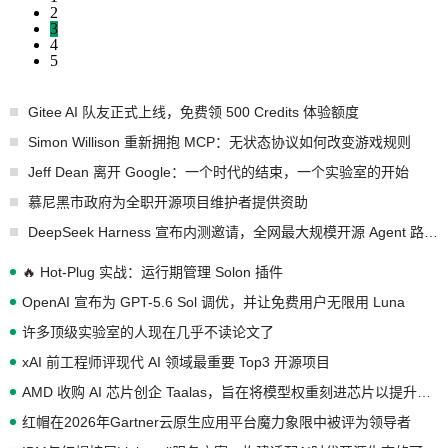
2
3
4
5
Gitee AI 队友正式上线，免费领 500 Credits 体验额度
Simon Willison 重新拥抱 MCP：无状态协议如何改变游戏规则
Jeff Dean 离开 Google：一个时代的结束，一个实验室的开始
慕尼黑市政府为全职开源项目维护者提供资助
DeepSeek Harness 宣布内测邀请，全网最大规模开源 Agent 路演现场诞生
🔥 Hot-Plug 实战：运行期管理 Solon 插件
OpenAI 宣布为 GPT-5.6 Sol 调优，并让免费用户无限用 Luna
许多顶级实验室的人现在几乎不读论文了
xAI 前工程师评现代 AI 领域最重要 Top3 开源项目
AMD 收购 AI 芯片创企 Taalas，旨在将模型权重刻进芯片以提升推理性能
红帽在2026年Gartner云原生应用平台魔力象限中被评为领导者