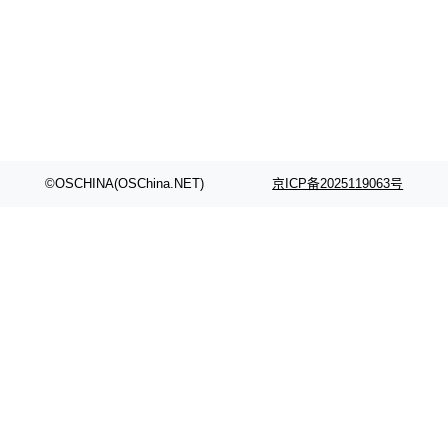
颈。 代码仓深度理解服务（以下简称" CodeBas
的账号密码进入A集群，输入了一条被程序员圈
e深度理解服务"）是华为云码道（CodeA...
称为"删库跑路"的命令——最高管理员权限、无
需确认、强制递归删除。17个小时后，运维人员
发现异常并中止进程时，89TB数据已经没了。
删掉的是AI游戏部门的全部开发文件，包括公司
自研的多个文生3D和...
©OSCHINA(OSChina.NET)
京ICP备2025119063号