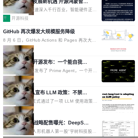
或造假。问题是，作为读者，如果你筛选出那些
共商智能硬件发展新机遇 开源鸿蒙智能
的早期工程师之一，在 Grok 训练基础设施团队
度,案例厚度、全域覆盖、多线协同...
硬件开发者日杭州站即将举行
看起来最令人兴奋的论文，那它们大部分都是过
工作过。近日他在 X 上发了一条帖子，列出了他
随着万物智联加速深入千行百业，智能硬件正从
度宣传的。」 这才是真正的痛点。不是所有论文
认为现代 AI 领域最重要的三个开源项目。 第一
单点设备迈向智能化、网联化、协同化发展。作
开
开源科技
都有问题，是最吸引眼球的那批论文最有问题。
个名字毫无悬念：Flash Attention 2。 Hieu 的
为面向全场景、跨终端的分布式操作系统，开源
他引用的帖子来自 Mathew Shen，一位 ICLR 2
理由很具体。FA 系列不需要解释，但 FA2 是他
GitHub 再次爆发大规模服务降级
鸿蒙通过统一技术底座和分布式能力，为不同类
026 的读者：「看了篇 ...
认为最重要的一个——复杂度恰到好处，刚好能
型智能设备的开发、连接与互联提供关键支撑，
8 月 6 日，GitHub Actions 和 Pages 再次大规
驱动你去学 CuTe，但还没被那些"邪恶的" Hopp
也为产业链企业探索产品创新与商业增长打开新
模服务降级，Actions 完全不可用超过 5 小时，
局
er++ 优化所淹没，足够容易修改和适配。 更关
的空间。 8月14日，开源鸿蒙智能硬件开发者日
webhook 停发，连自托管 runner 也因调度层故
键的是 FA2 的持久性...
（OHDD：OpenHarmony Hardware Develope
Prime Agent 开源发布：一个能自我改
障无法工作。Pages、Copilot code review、C
进的编程 Agent，ARC-AGI 3 超越人类
r Day）将在杭州启航。活动面向智能硬件产业
opilot coding agent 全部受影响。从检测到完全
Prime Intellect 发布了 Prime Agent，一个开源
专家基线
链企业和开发者，邀请行业专家与资深技术顾
恢复，大约 12 小时。 这是 2026 年 8 月的第六
的编程 Agent Harness，核心设计围绕两个抽
局
问，围绕开源鸿蒙技术能力、设备适配、芯片适
起事故，其中四起与 AI/Copilot 服务相关。 Git
象：Recursive Language Model（RLM）和 C
配、功耗与稳定性调优、兼容性测评及统一互联
Hub 员工 kdaigle 在 HN 讨论中贴出了一组数
Rust 项目团队宣布 LLM 政策：不禁
ontinual Harness。在 ARC-AGI 3 基准测试
等内容展开系统讲解和实战交流，帮助企业进一
止，但你要承认哪些代码不是你写的
据：2025 年全年 10 亿次 commit。现在，每周
上，Prime Agent + Opus 5 的组合达到了 95.
Rust 语言项目正式通过了一项 LLM 使用政策，
步了解开源鸿蒙在智能...
2.75 亿次，全年预计 140 亿次。GitHub...
5% RHAE Best@1，超过了 ARC 报告的人类专
覆盖 rust-lang/rust 单一仓库的代码贡献。这不
局
家基线 95.4%。 不是又一个 coding agent 包装
是项目级别的官方立场，目前由五个团队采纳，
宇树科技 IPO 战略配售曝光：DeepSe
器 Prime Agent 的架构和市面上大多数 coding
但它可能是主流开源项目中关于 AI 辅助贡献最
ek 获配 93.3 万股，锁定 36 个月
agent 有本质区别。大多数 agent harness 的设
细致的一份规则。 政策的核心只有一句话：LLM
8月6日晚间，“人形机器人第一股”宇树科技股份
计是基于早期模型的能力—...