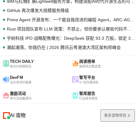
IBM与红帽扩展Lightwell服务方案，构建适配AI时代开源生态的可信基础设施
GitHub 再次爆发大规模服务降级
Prime Agent 开源发布：一个能自我改进的编程 Agent，ARC-AGI 3 超越人类专家基线
Rust 项目团队宣布 LLM 政策：不禁止，但你要承认哪些代码不是你写的
宇树科技 IPO 战略配售曝光：DeepSeek 获配 93.3 万股，锁定 36 个月
潮起潮落，你我仍在 | 2026 腾讯云粤港澳大湾区架构师峰会
TECH DAILY
阅读榜单
每日内容报纸化
每周热文看这里
DevFM
智写平台
当天资讯听着看
AI 创作更轻松
激励活动
智库报告
参与活动赢源石
行业技术报告
AI 造物
更多造物项目