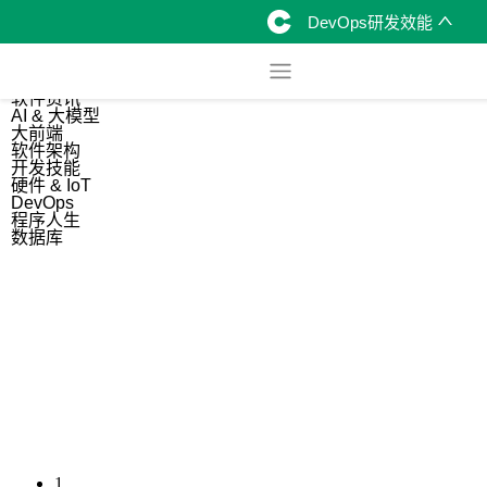
DevOps研发效能
综合
开源资讯
软件资讯
AI & 大模型
大前端
软件架构
开发技能
硬件 & IoT
DevOps
程序人生
数据库
1