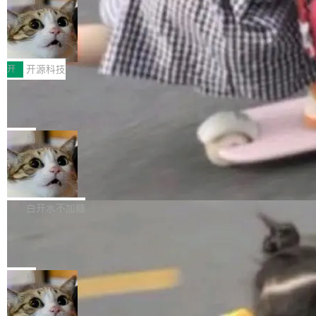
哪些组合有效，作者说，你得靠"文档、校验、或
有科技公司做的一样。只不过，实际上它不一
Workers 和 Durable Objects 的守护进程。 设
者部落知识"。 换个写法。Rust 的 enum，两个
样。这是 Sandstorm.io 的重制版，我十年前的
鲁大师7月新机性能/流畅/AI榜：vivo夺
计思路很直接：每个对象是一个独立的 SQLite
变体：Switchable...
性能、流畅双第一，三星Galaxy Z系列
那个创业公司。不同的是，这次它构建在 Cloudf
数据库，按名称寻址，复制到你自己的 S3 兼容
2026年7月的手机市场，由于存储等硬件成本暴
新折叠缺席
lare Workers 上——我花了九年时间搭建的平台
存储库里。节点之间只通过这个存储库协调——
增，手机厂商的日子也不好过啊，新机速度明显
开
开源科技
——并且深度集成了 AI。这基本上是我十年秘密
没有控制平面，没有共识协议。每个对象自带一
放缓，因此硝烟味淡了许多。新机参数规格除开
计划的顶峰。 十年前，Ken...
个小型数据库，应用天然按分片构建，单个数据
Zed 推出 DeltaDB，一个记录 commit
高价的三星折叠（三星Galaxy Z Fold8 Ultra / Z
之间所有操作的版本控制系统
库的竞争和爆炸半径问题在设计层面就被消除
Fold8 / Z Flip8）外，其余要么是中低端机器，
Zed 编辑器团队发布了新项目——DeltaDB，一
了。 闲置的 cell 会休眠到几乎不占资源。当 cel
例如iQOO Z11i、REDMI Note 17、REDMI No
个在 git commit 之间记录每一次编辑操作的版
局
l 迁移或唤醒时，新宿主从 S3 恢复 SQLite 数据
te 17 Pro、OPPO K15，要么是vivo X300 E这
本控制系统。目前处于 Early Access 阶段。 De
库继续执行。存储库是持久化的唯一真相...
样的次旗舰。 Galaxy Z Fold8 Ultra / Z Fold8 /
SpaceXAI 单季资本开支达 183 亿美元
ltaDB 的核心思路直接写在 landing page 最显
Z Flip8三款折叠屏新机均在7月22日发布，且全
眼的位置：「Software is made between com
根据风险投资人Tomer Tunguz 博客（VC 分
部搭载骁龙8 Elite Gen5 for Galaxy，它们本该
mits」——软件是在 commit 之间写出来的。git
析）披露的最新分析与第二季度业绩报告，Spac
白开水不加糖
是7月性...
只记录了你提交的最终状态，但真正的工作过程
eXAI在上个季度的总资本支出飙升至183.7亿美
——打字、删改、试错、agent 对话——都在 co
Meta 发布终端编程 Agent“Muse Cod
元。其中，绝大部分资金被直接用于 AI 领域，
e” 和 Muse Spark 1.2 模型
mmit 之间的空隙里丢失了。 DeltaDB 要做的就
金额高达158.3亿美元，这一单项投入已经逼近
Meta 今天发布了两款 AI 产品：Muse Code，
是把这段空隙补上。 回退到任何一次编辑：Delt
微软同期总资本开支的四成。 与亚马逊、Alpha
一个在终端里运行的编程 agent；Muse Spark
局
aDB 捕获 commit 之间的每一次操作，...
bet、微软以及 Meta 等传统科技巨头相比，Spa
1.2，驱动这个 agent 的新模型。一句话概括：
ceXAI的资金消耗速度尤为引人瞩目。然而，支
美团开源 LoHoSearch，用知识图谱校
你可以用 curl -fsSL https://dev.meta.ai/install.