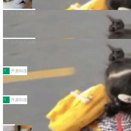
准 AI 能力认知
撑庞大支出的资金来源却呈现出截然不同的面
sh | bash 安装一个能在大项目里自动规划、写
机器出题的前提，是让机器拥有全局视野。整个
貌。数据显示，微软和 Meta 主要依托充沛的经
代码、验证结果的 AI 终端工具。 据介绍，Muse
构建流程可以分为四个环节：建图 → 控制难度
白开水不加糖
营现金流来覆盖资本开支，其资本支出覆盖率分
Code 是 Meta 的编程 agent 产品。它和市场上
→ 质量把关 → 数据概览。
别达到155% 和106%;而SpaceXAI的经营现金
已有的终端编程 agent 在设计理念上有几个明显
腾讯开源 UCL-MPComm 通信库
流仅能覆盖资本开支的12...
的差异点。 异步后台 agent：Muse Code 有一
腾讯网平团队宣布开源了 UCL-MPComm 通信
个主 agent 循环，外加一组后台 agent。这些后
库，并将作为transport接入Mooncake TENT。
白开水不加糖
台 agent...
该通信库针对AI Memory池化场景的数据传输需
CoStrict入选工信部2025人工智能应用
求进行了深度优化，能够实现数据中心内大规模
典型案例
计算节点间多种内存类型的高性能通信。 UCL-
近日，工信部科技司公示《2025人工智能应用典
MPComm将作为一种传输引擎接入Mooncake T
型案例入选名单》，深信服“面向企业研发场景的
开
开源科技
ENT，实现零拷贝传输性能提升30%、非零拷贝
开源 AI 编程平台 CoStrict 应用”凭借卓越的技术
深信服AI算力网关入选工信部人工智能
传输性能最高提升5倍。UCL-MPComm底层基
创新与落地成效成功入选。 全链路私有化部署，
应用典型案例！
于自研UCL-Engine通信引擎，后续腾讯网平将
助力企业AI研发安全落地 当前，越来越多企业已
前不久，工业和信息化部正式发布《2025年人工
持续开源更多基于UCL-Engine的高性能通信组
经开始引入 AI Coding 工具，通过调用公有云模
智能应用典型案例名单》，集中展示人工智能在
开
开源科技
件。 腾讯网平团队在UCL-MPComm中实现了一
型或企业内部部署模型提升研发效率。但随着 AI
各领域的应用成果，覆盖技术底座、行业赋能、
个独立于业务线程的全局通信引擎（Engine），
Coding 从个人辅助工具逐步走向团队级、组织
Jeff Dean 离开 Google：一个时代的结
产品应用、支撑保障、专题等五大方向。深信服
并实...
束，一个实验室的开始
级应用，企业在规模化落地过程中，对安全性、
AI算力网关（AI创新平台）成功入选！ 随着各行
Google 员工编号 20。MapReduce 作者之一。
可控性和代码质量提出了更高要求。 首先是数据
各业的Agent走向规模化建设，算力构成形态逐
Bigtable 作者之一。TensorFlow 的作者之一。
局