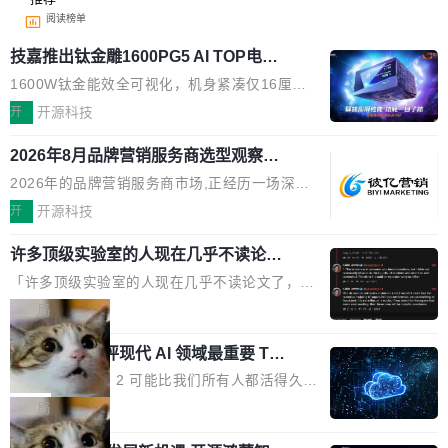
阅读榜单
技嘉推出钛金雕1600PG5 AI TOP电
源：为发烧级主机与本地AI算力打造旗
1600W钛金能效全可视化，机身紧凑仅16厘米
舰供电方案
继2026台北电脑展首度亮相后，技嘉科技近日正
开
开源科技
式发布钛金雕1600PG5 AI TOP电源。这款高端
2026年8月品牌营销服务商选型观察：
电源专为发烧级DIY主机与本地AI算力平台打
从流量思维到品牌资产思维的范式转移
造，整机长度仅16厘米，提供1600W额定功率
2026年的品牌营销服务商市场,正经历一场深刻
与80PLUS钛金能效；支持ATX 3.1与PCIe 5.1
的价值重构。全球全案品牌代理机构市场从2025
开
开源科技
规范，结合服务器级元件、完善供电线材与内置
年的83.1亿美元增长至2026年的86.6亿美元,年
实时LCD监控屏，可充分满足当下高阶PC主机
许多顶级实验室的人现在几乎不读论文
复合增长率达5.44%,预计2032年将突破120亿美
了
的严苛使用需求。 澎湃功率，紧凑机身 钛金雕1
元。数字广告与公共关系相关服务市场更是从20
「许多顶级实验室的人现在几乎不读论文了，而
600PG5 AI TOP具备强悍输出功率，同时实现
25年的8463亿美元扩张至2026年的8763亿美
且他们认为 ICLR/ICML/NeurIPS 充斥着大量过
局
机身尺寸大幅精简。整机长度仅16厘米，属于同
元。数字的背后是一个清晰的事实——品牌对专
度宣传和欺诈。」 OpenAI 研究员 Keller Jorda
功率段机身尺寸十分紧凑的1600W电源产品。小
业化营销服务的需求从未如此迫切。 但市场扩容
xAI 前工程师评现代 AI 领域最重要 Top
n 这条推文引发了广泛讨论。他不是在说风凉
巧机身有效提升市面主流标准A...
3 开源项目
的同时,服务商的竞争逻辑正在改变。2026年Top
话，他是说出了一个圈内人尽皆知但很少公开捅
Flash Attention 2 可能比我们所有人都活得久。
Agency年度合辑的观察指出,“产品”这个离消费
破的事实。 Jordan 随后补充了一句软化声明：
这句话不是来自某个技术博客，而是出自 Hieu
局
者最近的载体,在整个品牌营销层面的权重显著变
「我不认为这些会议上大部分论文都在过度宣传
Pham 的一条推文。Hieu Pham 是谁？他是 xAI
高了。全域营销服务商的竞争正在从规模转向深