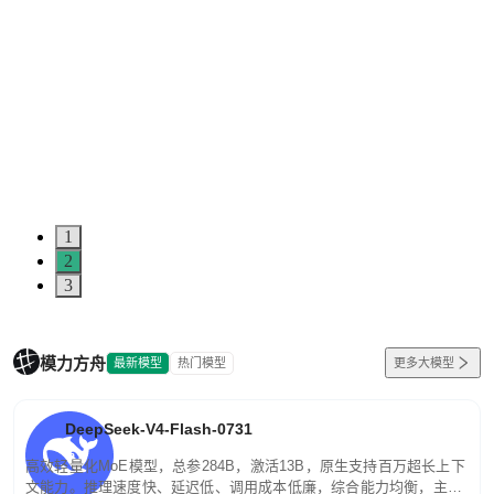
1
2
3
模力方舟
最新模型
热门模型
更多大模型
DeepSeek-V4-Flash-0731
高效轻量化MoE模型，总参284B，激活13B，原生支持百万超长上下
文能力。推理速度快、延迟低、调用成本低廉，综合能力均衡，主打