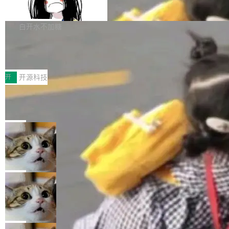
支持 UPDATE、MERGE INTO 与 Iceb
维基百科的替代方案。Lawfare 调查发现，无论
erceptor…五六步之后才能看到第一行翻译文
Apache Doris 4.1 要补齐的，正是缺失的那一
erg V3
热门页面还是低关注度页面，均未出现近期更
本。 Solon 换了个方式。整个 i18n 模块围绕三
半。在已有查询能力的基础上，Doris 进一步支
白开水不加糖
新，相关问题并非局限于特定领域，而是在不同
个解析器、一个注解、一个工具类展开——没有
持了 UPDATE、DELETE、MERGE INTO 等数
主题和访问量页面中普遍存在。 调查人员最初认
XML、没有拦截器注册、没有样板配置。 资源
Testin XAgent：CIO智能测试落地指南
据修改操作、完整的表结构管理与分区演进，以
为，Grokipedia可能只是限...
文件的约定 把文件放到 resources/i18n/ 下： r
及 rewrite_data_files、expire_snapshots 等日
7月30日，TiD2026质量竞争力大会在北京中关
esources/i18n/messages.properties ...
常维护操作，并完整支持 Iceberg V3 格式。
村国家自主创新示范区会议中心开幕。本届大会
开
开源科技
由中关村智联软件服务业质量创新联盟主办，以
让非法状态不可表示：一篇关于 ADT
“智构可信·质创未来——AI原生时代的质量新范
的帖子在 Reddit 火了
式”为主题，直面AI从实验室走向规模化产业落地
有一种东西，一旦用过就回不去了。Alex Fedos
的核心质量命题。会上，《2026智能研发生产力
eev 管它叫"软件设计的基石"。 他说的东西不新
局
工具选型手册》发布，Testin云测的Testin XAge
鲜——代数数据类型（ADT），尤其是和类型
Cloudflare 开源内部企业 AI 平台 Clou
nt智能测试系统入选AI测试领域代表产品。对CI
（sum type）。但他说清楚了一件事：这不是类
dflare OS
O而言，这提示了一个转变：AI测试正在从效率
型系统的学术体操，是日常编码的思维方式。 文
Cloudflare 发布了一个开源项目 Cloudflare O
工具升级为企业的质量基础设施。 CIO面对的新
章从一个简单的例子切入。一个网站的深色主题
S。如果你只看官方博客，你会觉得这是又一
局
现实 过去两年，CIO们的焦虑清单上多了两项：
设置，如果用布尔值 + 可空字段来表示——bool
个"AI 知识库 + 聊天机器人"——每个大厂都在
一是如何让大模型和智能体应用安全地从PoC走
Deno 团队开源 Celld，可自托管的分
ean 表示是否可切换，nullable 的默认模式、浅
做，没什么新鲜的。 但 Kenton Varda 在 Twitte
向生产，二是如何让测试团队跟得上AI应用...
布式 Durable Objects
色方案、深色方案——会产生大量无意义的组
r 上把事情说清楚了： 今天我们发布了 Cloudfla
Ryan Dahl 领导的 Deno 团队推出了最新开源项
合。方案缺了、配置冲突了、全 null 了。要知道
re OS，一个带连接器的聊天机器人，跟其他所
目 Celld，一个能在自己机器上运行 Cloudflare
局