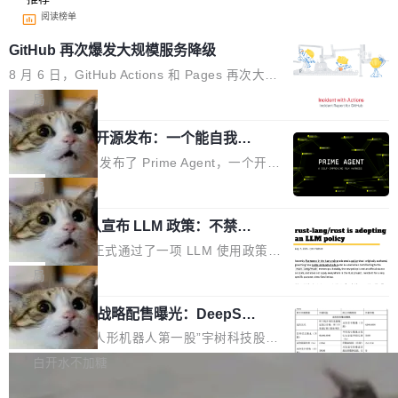
阅读榜单
GitHub 再次爆发大规模服务降级
8 月 6 日，GitHub Actions 和 Pages 再次大规
模服务降级，Actions 完全不可用超过 5 小时，
局
webhook 停发，连自托管 runner 也因调度层故
Prime Agent 开源发布：一个能自我改
障无法工作。Pages、Copilot code review、C
进的编程 Agent，ARC-AGI 3 超越人类
opilot coding agent 全部受影响。从检测到完全
Prime Intellect 发布了 Prime Agent，一个开源
专家基线
恢复，大约 12 小时。 这是 2026 年 8 月的第六
的编程 Agent Harness，核心设计围绕两个抽
局
起事故，其中四起与 AI/Copilot 服务相关。 Git
象：Recursive Language Model（RLM）和 C
Hub 员工 kdaigle 在 HN 讨论中贴出了一组数
Rust 项目团队宣布 LLM 政策：不禁
ontinual Harness。在 ARC-AGI 3 基准测试
止，但你要承认哪些代码不是你写的
据：2025 年全年 10 亿次 commit。现在，每周
上，Prime Agent + Opus 5 的组合达到了 95.
Rust 语言项目正式通过了一项 LLM 使用政策，
2.75 亿次，全年预计 140 亿次。GitHub...
5% RHAE Best@1，超过了 ARC 报告的人类专
覆盖 rust-lang/rust 单一仓库的代码贡献。这不
局
家基线 95.4%。 不是又一个 coding agent 包装
是项目级别的官方立场，目前由五个团队采纳，
器 Prime Agent 的架构和市面上大多数 coding
宇树科技 IPO 战略配售曝光：DeepSe
但它可能是主流开源项目中关于 AI 辅助贡献最
ek 获配 93.3 万股，锁定 36 个月
agent 有本质区别。大多数 agent harness 的设
细致的一份规则。 政策的核心只有一句话：LLM
8月6日晚间，“人形机器人第一股”宇树科技股份
计是基于早期模型的能力—...
可以用来分析、提炼、审阅、建议，但不能用来
有限公司披露IPO发行价格及战略配售结果，杭
白开水不加糖
创作。 具体来说，LLM 生成的代码可以提交，
州深度求索人工智能基础技术研究有限公司（De