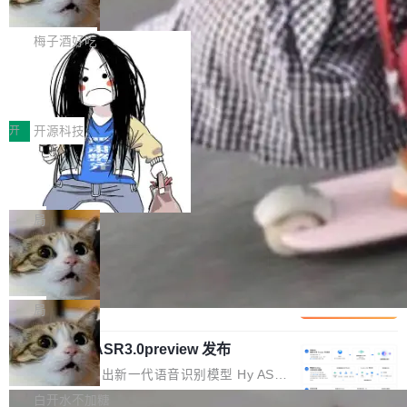
但对于金融、能源、医疗等对数据安全要求较...
字体可调、22 种语言、记忆搜索增强
Token花在哪里、算力是否被充分利用，以及持
不是一个人走。一同离开的还有 Sanjay Ghema
打开终端就能上岗的全中文编码智能体，这一轮
续增长的AI成本该如何优化。 深信服AI算力网关
wat（Google 员工编号 23，Jeff Dean 二十多
把「看得清、用母语、记得住」三件事一次补
梅子酒好吃
正是围绕这些实际问题，从Token治理和成本治
年的编程搭档，MapReduce 和 Bigtable 的共同
齐。 SolonCode 是什么 SolonCode 是杭州无
理两个方面，让用户的每一份算力都看得清、管
作者）、Quoc Le（Google 大脑核心成员，Se
让“代码语义理解”深度释放AI Coding
耳科技研发的企业级终端编码智能体——一位全
得住、用得稳、省得下、更安全！ 一、从现在开
价值潜能：华为云码道（CodeArts）
q2Seq 和 DocAI 的共同发明人）以及 Oriol Vin
中文驱动的数字员工，自主理解需求、规划步
一、代码仓深度理解技术的作用与价值 在软件工
始，Token使用一目...
代码仓技术解析
yals（Gemini 联合负责人，AlphaSta...
骤、编写代码。不挑模型、不挑平台，curl 一行
程实践中，代码仓是企业核心知识资产的主要载
开
开源科技
装完即用。 开源地址：Gitee · GitCode · GitHu
体。企业级代码仓库通常包含数十万乃至数百万
一条“删库”命令跑 17 小时，算法工程
b 安装 支持 Java 8+（8~26）、macOS / Linu
个文件，其规模远超单次模型调用可承载的上下
师删光 89TB 数据只为干私活
x / Windows / Harmony PC。 # macOS / Linu
文窗口。随着项目规模的持续扩张与代码历史的
最高人民检察院8月4日公布了一起案件：北京一
x / Harmony PC curl -fsSL https://solon.noea
不断累积，代码仓中的模块关系、接口契约、业
名90后算法工程师王某，为了给自己接的私活腾
局
r.org/solon...
务逻辑等关键信息往往分散于数十乃至数百个文
服务器空间，删光了公司AI游戏部门的全部核心
Cloudflare 分享推理优化实践：KV ca
件之中，形成高度复杂的知识关联网络。传统的
数据。 王某2024年1月入职东城区某科技公司AI
che 量化 + 权重压缩，吞吐量提升 4
代码检索手段（如关键词匹配、目录遍历）仅能
短剧部门，有互联网大厂背景。在公司内部架构
Kimi 和 GLM 是当前最强的大模型系列之一，但
1%，成本降 30%
在语法层面完成文本定位，难以触及代码的语义
调整期间，部门三次通知全员将数据从A集群迁
它们有一个共同的问题：太吃显存了。月之暗面
局
内涵与结构关联，导致开发者使用代码智能体在
移到B集群，王某都回复了"收到"。 他没有迁移
的 Kimi K 系列和智谱的 GLM 都是长上下文、M
理解大规模代码仓时面临显著"代码仓理解"瓶
数据。2024年9月3日下午4点，他使用此前登录
腾讯混元 Hy ASR3.0preview 发布
oE 架构的大模型，好用到让人上瘾，但 GPU 显
颈。 代码仓深度理解服务（以下简称" CodeBas
的账号密码进入A集群，输入了一条被程序员圈
存永远不够用。 Cloudflare 的 Workers AI 团队
腾讯混元正式推出新一代语音识别模型 Hy ASR
e深度理解服务"）是华为云码道（CodeA...
称为"删库跑路"的命令——最高管理员权限、无
一直在跑这些模型的推理。他们在官方博客上发
3.0preview。基于最新一代大语言模型 Hy3 的
白开水不加糖