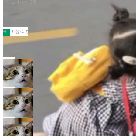
本。 Solon 换了个方式。整个 i18n 模块围绕三
半。在已有查询能力的基础上，Doris 进一步支
白开水不加糖
新，相关问题并非局限于特定领域，而是在不同
个解析器、一个注解、一个工具类展开——没有
持了 UPDATE、DELETE、MERGE INTO 等数
主题和访问量页面中普遍存在。 调查人员最初认
Testin XAgent：CIO智能测试落地指南
XML、没有拦截器注册、没有样板配置。 资源
据修改操作、完整的表结构管理与分区演进，以
为，Grokipedia可能只是限...
文件的约定 把文件放到 resources/i18n/ 下： r
及 rewrite_data_files、expire_snapshots 等日
7月30日，TiD2026质量竞争力大会在北京中关
esources/i18n/messages.properties ...
常维护操作，并完整支持 Iceberg V3 格式。
村国家自主创新示范区会议中心开幕。本届大会
开
开源科技
由中关村智联软件服务业质量创新联盟主办，以
让非法状态不可表示：一篇关于 ADT
“智构可信·质创未来——AI原生时代的质量新范
的帖子在 Reddit 火了
式”为主题，直面AI从实验室走向规模化产业落地
有一种东西，一旦用过就回不去了。Alex Fedos
的核心质量命题。会上，《2026智能研发生产力
eev 管它叫"软件设计的基石"。 他说的东西不新
局
工具选型手册》发布，Testin云测的Testin XAge
鲜——代数数据类型（ADT），尤其是和类型
nt智能测试系统入选AI测试领域代表产品。对CI
Cloudflare 开源内部企业 AI 平台 Clou
（sum type）。但他说清楚了一件事：这不是类
dflare OS
O而言，这提示了一个转变：AI测试正在从效率
型系统的学术体操，是日常编码的思维方式。 文
Cloudflare 发布了一个开源项目 Cloudflare O
工具升级为企业的质量基础设施。 CIO面对的新
章从一个简单的例子切入。一个网站的深色主题
S。如果你只看官方博客，你会觉得这是又一
局
现实 过去两年，CIO们的焦虑清单上多了两项：
设置，如果用布尔值 + 可空字段来表示——bool
个"AI 知识库 + 聊天机器人"——每个大厂都在
一是如何让大模型和智能体应用安全地从PoC走
ean 表示是否可切换，nullable 的默认模式、浅
Deno 团队开源 Celld，可自托管的分
做，没什么新鲜的。 但 Kenton Varda 在 Twitte
向生产，二是如何让测试团队跟得上AI应用...
布式 Durable Objects
色方案、深色方案——会产生大量无意义的组
r 上把事情说清楚了： 今天我们发布了 Cloudfla
Ryan Dahl 领导的 Deno 团队推出了最新开源项
合。方案缺了、配置冲突了、全 null 了。要知道
re OS，一个带连接器的聊天机器人，跟其他所
目 Celld，一个能在自己机器上运行 Cloudflare
局
哪些组合有效，作者说，你得靠"文档、校验、或
有科技公司做的一样。只不过，实际上它不一
Workers 和 Durable Objects 的守护进程。 设
者部落知识"。 换个写法。Rust 的 enum，两个
样。这是 Sandstorm.io 的重制版，我十年前的
鲁大师7月新机性能/流畅/AI榜：vivo夺
计思路很直接：每个对象是一个独立的 SQLite