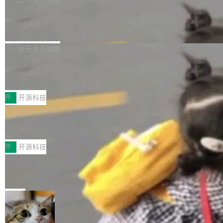
营现金流来覆盖资本开支，其资本支出覆盖率分
Code 是 Meta 的编程 agent 产品。它和市场上
→ 质量把关 → 数据概览。
别达到155% 和106%;而SpaceXAI的经营现金
已有的终端编程 agent 在设计理念上有几个明显
腾讯开源 UCL-MPComm 通信库
流仅能覆盖资本开支的12...
的差异点。 异步后台 agent：Muse Code 有一
腾讯网平团队宣布开源了 UCL-MPComm 通信
个主 agent 循环，外加一组后台 agent。这些后
库，并将作为transport接入Mooncake TENT。
白开水不加糖
台 agent...
该通信库针对AI Memory池化场景的数据传输需
CoStrict入选工信部2025人工智能应用
求进行了深度优化，能够实现数据中心内大规模
典型案例
计算节点间多种内存类型的高性能通信。 UCL-
近日，工信部科技司公示《2025人工智能应用典
MPComm将作为一种传输引擎接入Mooncake T
型案例入选名单》，深信服“面向企业研发场景的
开
开源科技
ENT，实现零拷贝传输性能提升30%、非零拷贝
开源 AI 编程平台 CoStrict 应用”凭借卓越的技术
传输性能最高提升5倍。UCL-MPComm底层基
深信服AI算力网关入选工信部人工智能
创新与落地成效成功入选。 全链路私有化部署，
应用典型案例！
于自研UCL-Engine通信引擎，后续腾讯网平将
助力企业AI研发安全落地 当前，越来越多企业已
前不久，工业和信息化部正式发布《2025年人工
持续开源更多基于UCL-Engine的高性能通信组
经开始引入 AI Coding 工具，通过调用公有云模
智能应用典型案例名单》，集中展示人工智能在
开
开源科技
件。 腾讯网平团队在UCL-MPComm中实现了一
型或企业内部部署模型提升研发效率。但随着 AI
各领域的应用成果，覆盖技术底座、行业赋能、
个独立于业务线程的全局通信引擎（Engine），
Coding 从个人辅助工具逐步走向团队级、组织
Jeff Dean 离开 Google：一个时代的结
产品应用、支撑保障、专题等五大方向。深信服
并实...
束，一个实验室的开始
级应用，企业在规模化落地过程中，对安全性、
AI算力网关（AI创新平台）成功入选！ 随着各行
Google 员工编号 20。MapReduce 作者之一。
可控性和代码质量提出了更高要求。 首先是数据
各业的Agent走向规模化建设，算力构成形态逐
Bigtable 作者之一。TensorFlow 的作者之一。
局
安全与合规要求。对于大多数普通研发场景，公
渐丰富，用户关注的重点也在发生变化：不只是
Gemini 的架构师。Google 首席科学家。 Jeff D
有云模型能够满足快速试用和效率提升的需求。
让AI用起来，还要进一步看清混合算力时代下，
🔥 SolonCode v2026.8.4 发布：界面
ean 在 Google 工作了 27 年后，宣布离职。 他