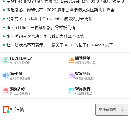
宇树科技 IPO 战略配售曝光：DeepSeek 获配 93.3 万股，锁定 36 个月
潮起潮落，你我仍在 | 2026 腾讯云粤港澳大湾区架构师峰会
马斯克 AI 百科项目 Grokipedia 被曝数月未更新
Solon I18n：三种解析器，零样板代码
张一鸣的三次否决：字节跳动为什么不蒸馏
让非法状态不可表示：一篇关于 ADT 的帖子在 Reddit 火了
TECH DAILY
阅读榜单
每日内容报纸化
每周热文看这里
DevFM
智写平台
当天资讯听着看
AI 创作更轻松
激励活动
智库报告
参与活动赢源石
行业技术报告
AI 造物
更多造物项目