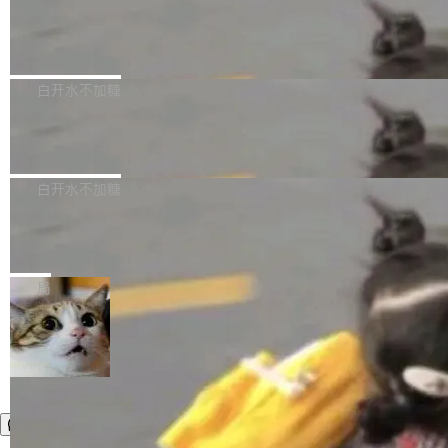
需确认、强制递归删除。17个小时后，运维人员
了一篇技术文章，详细拆解了三种让大模型在 G
语言理解能力，以及融合了高精度语音识别与深
发现异常并中止进程时，89TB数据已经没了。
PU 上跑得更省、更快的技术手段——KV cache
Pale Moon 34.3.2 发布，苍月浏览器
度语义理解能力，实现了语音识别能力的全面升
删掉的是AI游戏部门的全部开发文件，包括公司
量化、模型权重压缩、以及共享 KV cache 的完
级。 根据介绍，Hy ASR3.0preview 目标在于：
Pale Moon 34.3.2 现已发布，这是一个安全更
自研的多个文生3D和...
整性保护。效果是：吞吐量提升 41%，每 token
让语音识别不再只是听清，而是真正听懂。通过
新和少量网页兼容性修复版本。 Changes/fixe
白开水不加糖
成本降低 30%，精度不变。 FP8 省的不仅是显
先理解你的语境和意图，再把准确的文字直接给
s： 实现了URL.Parse()便捷功能 对浏览器内部
存 KV cache 是推理时最吃显...
到你。从“逐字转写、单点优化”演进为“理解语
PostgreSQL 18/19 新特性深度解读
函数添加了多项边界检查，以避免潜在的越界访
境、兼容场景、一键直出”。 Hy ASR 3.0 previe
问、下溢和溢出。（DiD） 修复了加载和解析内
演讲者分享了一个有趣的实践：面对 PG 18 已
w 不要求标准普通话，方言识别覆盖粤语、吴语
容提供的字体时出现的几个问题 为避免音频加
发布的 Release Notes，他利用 AI 工具（如 Co
白开水不加糖
等 10 大方言片区和 20 余个二级小片区。在开
载、处理和播放过程中可能出现的一系列错误，
pilot）对数千条 commit 日志进行自动分析，先
源评测集中，Hy ASR 3.0 preview 在多语种的
对音频采样频率设定了下限 采样率低于 8kHz
慕尼黑市政府为全职开源项目维护者提
让模型总结出三十余条潜在特性，再逐条要求生
WER（...
供资助
（通常被认为是 "telephone"/"walkie-talkie" 音
成详细解释和代码校验，最终筛选出对用户体感
"在过去大约 10 年的大部分时间里，libexpat 的
质的最低采样率）的音频格式将被拒绝 修复了 C
最强的若干项。对于尚未正式发版的 PG 19，则
维护工作一直与我的日常工作、家务、社交生活
局
SS 圆角虚线样式中可能存在的问题 如果表单中
通过拉取过去一年内（从 PG 18 Beta1 时间点
和休闲娱乐竞争时间。" 这是 libexpat 维护者 S
的图像元素不在同一个子树中，则它们将不再关
至今）的所有 commit，同样交由 AI 分析提炼。
ebastian Pipping 写在博客里的话。8 月 4 日，
联 加...
经过人工复核，准确度令人满意。这一方法也为
他宣布了一个新消息：从 2026 年 8 月 1 日起，
社区爱好者提供了高效跟踪新版本的思路。
他可以全职维护 libexpat 了，最长 6 个月。发
工资的是慕尼黑市政府。 libexpat 是一个 C99
编写的流式 XML 解析器，MIT 许可证。和 libx