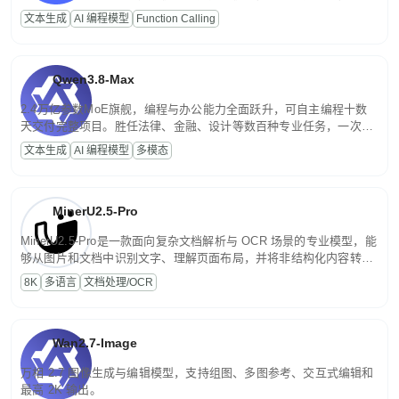
高并发、轻量化任务，适合日常对话、内容创作、基础 RAG、批量
文本生成
AI 编程模型
Function Calling
文案处理等普惠刚需场景。
Qwen3.8-Max
2.4万亿参数MoE旗舰，编程与办公能力全面跃升，可自主编程十数
天交付完整项目。胜任法律、金融、设计等数百种专业任务，一次对
话端到端交付生产级成果。原生视觉理解贯穿规划、执行与验证全流
文本生成
AI 编程模型
多模态
程，支持超长文档与长视频的深度语义解析。长程任务中自主规划与
闭环迭代，持续进化。
MinerU2.5-Pro
MinerU2.5-Pro是一款面向复杂文档解析与 OCR 场景的专业模型，能
够从图片和文档中识别文字、理解页面布局，并将非结构化内容转换
为便于存储、检索和二次处理的结构化结果。
8K
多语言
文档处理/OCR
Wan2.7-Image
万相 2.7 图像生成与编辑模型，支持组图、多图参考、交互式编辑和
最高 2K 输出。