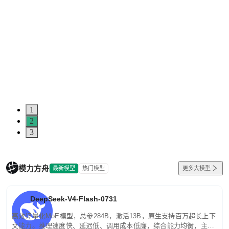
1
2
3
模力方舟
最新模型
热门模型
更多大模型
DeepSeek-V4-Flash-0731
高效轻量化MoE模型，总参284B，激活13B，原生支持百万超长上下
文能力。推理速度快、延迟低、调用成本低廉，综合能力均衡，主打