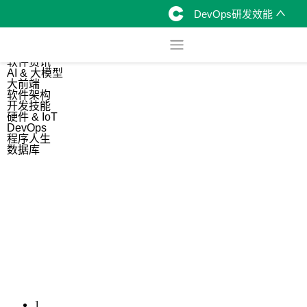
DevOps研发效能
综合
开源资讯
软件资讯
AI & 大模型
大前端
软件架构
开发技能
硬件 & IoT
DevOps
程序人生
数据库
1