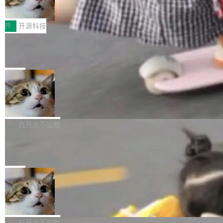
变体：Switchable...
性能、流畅双第一，三星Galaxy Z系列
那个创业公司。不同的是，这次它构建在 Cloudf
数据库，按名称寻址，复制到你自己的 S3 兼容
2026年7月的手机市场，由于存储等硬件成本暴
新折叠缺席
lare Workers 上——我花了九年时间搭建的平台
存储库里。节点之间只通过这个存储库协调——
增，手机厂商的日子也不好过啊，新机速度明显
开
开源科技
——并且深度集成了 AI。这基本上是我十年秘密
没有控制平面，没有共识协议。每个对象自带一
放缓，因此硝烟味淡了许多。新机参数规格除开
计划的顶峰。 十年前，Ken...
个小型数据库，应用天然按分片构建，单个数据
Zed 推出 DeltaDB，一个记录 commit
高价的三星折叠（三星Galaxy Z Fold8 Ultra / Z
之间所有操作的版本控制系统
库的竞争和爆炸半径问题在设计层面就被消除
Fold8 / Z Flip8）外，其余要么是中低端机器，
Zed 编辑器团队发布了新项目——DeltaDB，一
了。 闲置的 cell 会休眠到几乎不占资源。当 cel
例如iQOO Z11i、REDMI Note 17、REDMI No
个在 git commit 之间记录每一次编辑操作的版
局
l 迁移或唤醒时，新宿主从 S3 恢复 SQLite 数据
te 17 Pro、OPPO K15，要么是vivo X300 E这
本控制系统。目前处于 Early Access 阶段。 De
库继续执行。存储库是持久化的唯一真相...
样的次旗舰。 Galaxy Z Fold8 Ultra / Z Fold8 /
SpaceXAI 单季资本开支达 183 亿美元
ltaDB 的核心思路直接写在 landing page 最显
Z Flip8三款折叠屏新机均在7月22日发布，且全
眼的位置：「Software is made between com
根据风险投资人Tomer Tunguz 博客（VC 分
部搭载骁龙8 Elite Gen5 for Galaxy，它们本该
mits」——软件是在 commit 之间写出来的。git
析）披露的最新分析与第二季度业绩报告，Spac
白开水不加糖
是7月性...
只记录了你提交的最终状态，但真正的工作过程
eXAI在上个季度的总资本支出飙升至183.7亿美
Meta 发布终端编程 Agent“Muse Cod
——打字、删改、试错、agent 对话——都在 co
元。其中，绝大部分资金被直接用于 AI 领域，
e” 和 Muse Spark 1.2 模型
mmit 之间的空隙里丢失了。 DeltaDB 要做的就
金额高达158.3亿美元，这一单项投入已经逼近
Meta 今天发布了两款 AI 产品：Muse Code，
是把这段空隙补上。 回退到任何一次编辑：Delt
微软同期总资本开支的四成。 与亚马逊、Alpha
一个在终端里运行的编程 agent；Muse Spark
局
aDB 捕获 commit 之间的每一次操作，...
bet、微软以及 Meta 等传统科技巨头相比，Spa
1.2，驱动这个 agent 的新模型。一句话概括：
美团开源 LoHoSearch，用知识图谱校
ceXAI的资金消耗速度尤为引人瞩目。然而，支
你可以用 curl -fsSL https://dev.meta.ai/install.
准 AI 能力认知
撑庞大支出的资金来源却呈现出截然不同的面
sh | bash 安装一个能在大项目里自动规划、写
机器出题的前提，是让机器拥有全局视野。整个
貌。数据显示，微软和 Meta 主要依托充沛的经
代码、验证结果的 AI 终端工具。 据介绍，Muse
构建流程可以分为四个环节：建图 → 控制难度
白开水不加糖