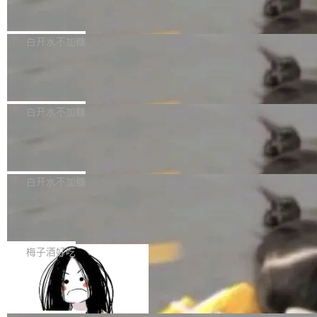
但必须满足五个条件：预先安排、非关键、高质
Docker 29.7.2 发布
epSeek）获配93.3399万股，按150.8元/股发行
量、充分测试、充分审查，并且必须披露。LLM
价格计算，认购金额约1.41亿元，股份锁定期为
Docker 29.7.2 现已发布，具体更新内容如下：
不得生成涉及安全性的关键变更，除非作者本身
36个月。 公告显示，本次宇树科技战略配售对
Bug fixes and enhancements 修复多次传递同
白开水不加糖
就是领域专家。即使如此，政策也"强烈不建
象主要包括长期投资机构、与公司业务具有战略
一环境变量时，docker service create和docker
议"这么做。 对于不披露的情况，审核者可以直
合作关系或长期合作愿景的大型企业、科创板保
Apache Fluss 毕业成为顶级项目
service update会发生 panic 的问题。docker/cl
接关闭 PR，无需解释。 政策作者 Jynn Ne...
荐人跟投子公司，以及公司高级管理人员和核心
i#7145 修复了 Docker Engine 29.7.0 中引入的
今年 7 月，Apache Fluss 的毕业提案在 Apach
员工参与设立的专项资产管理计划。其中，Dee
一个回归问题，该问题导致拉取镜像时会拒绝包
e 孵化器项目管理委员会（IPMC）投票中获得
白开水不加糖
pSeek作为与宇树科技具备战略合作关系的企
含绝对 hardlink 目标的镜像（此类镜像由某些镜
全票通过，随后获 Apache 软件基金会董事会批
业，获配股份数量占本次发行数量的2.31%。 除
像构建工具生成）。moby/moby#53305 修复了
马斯克 AI 百科项目 Grokipedia 被曝数
准。今天，Apache 软件基金会正式宣布 Apach
DeepSeek外，腾讯旗下上海启善投资有限公司
月未更新
Docker Engine 29.7.0 中引入的一个回归问
e Fluss 孵化毕业，成为 Apache 顶级项目（TL
埃隆·马斯克推出的AI百科项目 Grokipedia 被曝
获配9...
题，该问题可能导致在旧版 Linux 内核...
P）！这一里程碑不仅标志着 Fluss 迈入新的发
长期停止内容更新，未能实现其作为“AI版维基百
白开水不加糖
展阶段，也将进一步推动流式存储、实时湖仓与
科”替代品的目标。 据 Lawfare 最新调查，自今
AI 数据基础加速融合，为实时数据基础设施的发
Solon I18n：三种解析器，零样板代码
年4月以来，Grokipedia 页面更新功能基本停
展开启新的篇章。
滞，过去三个月内没有任何条目完成更新，用户
如果你在 Spring Boot 里做过国际化，流程大概
提交的编辑请求也长期处于待处理状态。 Groki
是这样的：配 MessageSource 的 Bean、写 R
梅子酒好吃
pedia 于去年底上线，定位为由人工智能生成内
eloadableResourceBundleMessageSource、
Apache Doris 4.1 全面增强 Iceberg：
容的百科平台，被马斯克视为传统众包百科网站
声明 LocaleResolver、注册 LocaleChangeInt
支持 UPDATE、MERGE INTO 与 Iceb
维基百科的替代方案。Lawfare 调查发现，无论
erceptor…五六步之后才能看到第一行翻译文
Apache Doris 4.1 要补齐的，正是缺失的那一
erg V3
热门页面还是低关注度页面，均未出现近期更