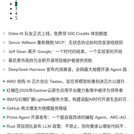
2
3
4
5
Gitee AI 队友正式上线，免费领 500 Credits 体验额度
Simon Willison 重新拥抱 MCP：无状态协议如何改变游戏规则
Jeff Dean 离开 Google：一个时代的结束，一个实验室的开始
慕尼黑市政府为全职开源项目维护者提供资助
DeepSeek Harness 宣布内测邀请，全网最大规模开源 Agent 路演现场诞生
AMD 收购 AI 芯片创企 Taalas，旨在将模型权重刻进芯片以提升推理性能
红帽在2026年Gartner云原生应用平台魔力象限中被评为领导者
IBM与红帽扩展Lightwell服务方案，构建适配AI时代开源生态的可信基础设施
GitHub 再次爆发大规模服务降级
Prime Agent 开源发布：一个能自我改进的编程 Agent，ARC-AGI 3 超越人类专家基线
Rust 项目团队宣布 LLM 政策：不禁止，但你要承认哪些代码不是你写的