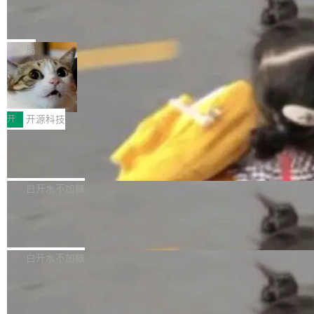
能表现。 在核心规格方面，B850 AO...
码、把关发版这两道关，还得靠人肉扛。 V5.0
竹知了：一个零依赖的单文件 HTML，
方式，以优化查询性能和吞吐量，减少集群中的
把儿时竹蝉玩具搬进浏览器
想让 AI 一起盯。
磁盘寻道和网络调用。 Dgraph v25.4.0 现已发
竹知了（zhuzhiliao）是那种小时候路边摊上几
布，具体更新内容包括： feat(zero)：Zero 现
块钱的玩意儿——一根小竹签，一个竹筒，一头
局
支持 --security superflag（token=...;whitelist
系着涂了松香的线。甩起来，竹膜震动，发出“哇
=...），与 Alpha 版本的格式一致，并据此对其
30倍效率升级：解锁医学影像数据要素
——哇”的蝉鸣声。实物越来越难找了，有开发者
价值化的真实路径
管理 HTTP 端点进行授权。 <blockquote> <p>
把它做成了 Web 玩具，放在 zhuzhiliao.imsai.c
完成一例腹部CT影像标注，张医生过去需要约1
<span><strong>警告：</strong>&nbsp;Zero
c 上，并在 GitHub 开源。 玩法很简单：按住屏
20个小时。他必须在数百张连续影像上，一笔一
开
开源科技
的 admin ...
幕画圈，或者直接甩手机。页面会实时显示转速
笔勾画边界，一层一层识别肌肉组织。如今，使
（圈/秒），声音来自真实竹知了录音的 1.72 秒
Apache Dubbo-go v3.3.2 正式发布
用东软飞标医学影像标注平台，同样的工作缩短
采样，无缝循环。音频解码失败时，还有一套合
至4小时，效率提升30倍。 这组数字背后，改变
这个版本面向生产环境，重心在内核稳定性。我
成兜底——锯齿波振荡器模拟脉冲，并联带通共
的不只是速度，而是把医学影像转化为AI能力的
们彻底收敛了旧配置体系，扩展了 Triple 协议与
白开水不加糖
振峰模拟竹膜和筒腔共鸣。 技术细节上，物理引
路径真正打通了。 大型医院积累的影像数据规模
泛化调用能力，加强了应用级元数据和服务治
擎是绳系质点模型：重力、弹性绳（只拉不
庞大，但不能直接用于训练模型。器官、病灶和
Calibre 9.12 发布，功能强大的开源电
理，同时集中修了并发安全、资源泄漏和热路径
推）、空气阻力，1/240 秒定步长积...
子书工具
组织边界，必须由专业医生逐层识别、标记和校
性能问题。
Calibre 开源项目是 Calibre 官方出的电子书管
正，才能成为机器能理解的高质量数据。医学影
理工具。它可以查看，转换，编辑和分类所有主
白开水不加糖
像AI落地最昂贵的环节，不是算法，是专业医生
流格式的电子书。Calibre 是个跨平台软件，可
的时间。 张医生是某三甲医院放射科副主任医
SwiftUI 问世七年了，为什么开发者还
以在 Linux、Windows 和 macOS 上运行。 Cal
师，牵头一项腹部肌肉影像课题。他需要在数百
在骂它？
ibre 9.12 现已正式发布，此次更新内容如下：
Yakov Manshin 发了一期长达 40 分钟的 YouT