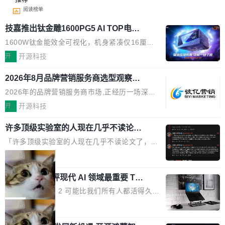
阅读榜单
技嘉推出钛金雕1600PG5 AI TOP电
源：为发烧级主机与本地AI算力打造旗
1600W钛金能效全可视化，机身紧凑仅16厘米
舰供电方案
继2026台北电脑展首度亮相后，技嘉科技近日正
开
开源科技
式发布钛金雕1600PG5 AI TOP电源。这款高端
2026年8月品牌营销服务商选型观察：
电源专为发烧级DIY主机与本地AI算力平台打
从流量思维到品牌资产思维的范式转移
造，整机长度仅16厘米，提供1600W额定功率
2026年的品牌营销服务商市场,正经历一场深刻
与80PLUS钛金能效；支持ATX 3.1与PCIe 5.1
的价值重构。全球全案品牌代理机构市场从2025
开
开源科技
规范，结合服务器级元件、完善供电线材与内置
年的83.1亿美元增长至2026年的86.6亿美元,年
实时LCD监控屏，可充分满足当下高阶PC主机
许多顶级实验室的人现在几乎不读论文
复合增长率达5.44%,预计2032年将突破120亿美
了
的严苛使用需求。 澎湃功率，紧凑机身 钛金雕1
元。数字广告与公共关系相关服务市场更是从20
「许多顶级实验室的人现在几乎不读论文了，而
600PG5 AI TOP具备强悍输出功率，同时实现
25年的8463亿美元扩张至2026年的8763亿美
且他们认为 ICLR/ICML/NeurIPS 充斥着大量过
局
机身尺寸大幅精简。整机长度仅16厘米，属于同
元。数字的背后是一个清晰的事实——品牌对专
度宣传和欺诈。」 OpenAI 研究员 Keller Jorda
功率段机身尺寸十分紧凑的1600W电源产品。小
业化营销服务的需求从未如此迫切。 但市场扩容
xAI 前工程师评现代 AI 领域最重要 Top
n 这条推文引发了广泛讨论。他不是在说风凉
巧机身有效提升市面主流标准A...
3 开源项目
的同时,服务商的竞争逻辑正在改变。2026年Top
话，他是说出了一个圈内人尽皆知但很少公开捅
Flash Attention 2 可能比我们所有人都活得久。
Agency年度合辑的观察指出,“产品”这个离消费
破的事实。 Jordan 随后补充了一句软化声明：
这句话不是来自某个技术博客，而是出自 Hieu
局
者最近的载体,在整个品牌营销层面的权重显著变
「我不认为这些会议上大部分论文都在过度宣传
Pham 的一条推文。Hieu Pham 是谁？他是 xAI
高了。全域营销服务商的竞争正在从规模转向深