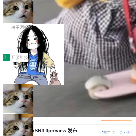
安全与合规要求。对于大多数普通研发场景，公
渐丰富，用户关注的重点也在发生变化：不只是
Gemini 的架构师。Google 首席科学家。 Jeff D
有云模型能够满足快速试用和效率提升的需求。
让AI用起来，还要进一步看清混合算力时代下，
🔥 SolonCode v2026.8.4 发布：界面
ean 在 Google 工作了 27 年后，宣布离职。 他
但对于金融、能源、医疗等对数据安全要求较...
字体可调、22 种语言、记忆搜索增强
Token花在哪里、算力是否被充分利用，以及持
不是一个人走。一同离开的还有 Sanjay Ghema
打开终端就能上岗的全中文编码智能体，这一轮
续增长的AI成本该如何优化。 深信服AI算力网关
wat（Google 员工编号 23，Jeff Dean 二十多
把「看得清、用母语、记得住」三件事一次补
梅子酒好吃
正是围绕这些实际问题，从Token治理和成本治
年的编程搭档，MapReduce 和 Bigtable 的共同
齐。 SolonCode 是什么 SolonCode 是杭州无
理两个方面，让用户的每一份算力都看得清、管
作者）、Quoc Le（Google 大脑核心成员，Se
让“代码语义理解”深度释放AI Coding
耳科技研发的企业级终端编码智能体——一位全
得住、用得稳、省得下、更安全！ 一、从现在开
价值潜能：华为云码道（CodeArts）
q2Seq 和 DocAI 的共同发明人）以及 Oriol Vin
中文驱动的数字员工，自主理解需求、规划步
一、代码仓深度理解技术的作用与价值 在软件工
始，Token使用一目...
代码仓技术解析
yals（Gemini 联合负责人，AlphaSta...
骤、编写代码。不挑模型、不挑平台，curl 一行
程实践中，代码仓是企业核心知识资产的主要载
开
开源科技
装完即用。 开源地址：Gitee · GitCode · GitHu
体。企业级代码仓库通常包含数十万乃至数百万
b 安装 支持 Java 8+（8~26）、macOS / Linu
一条“删库”命令跑 17 小时，算法工程
个文件，其规模远超单次模型调用可承载的上下
师删光 89TB 数据只为干私活
x / Windows / Harmony PC。 # macOS / Linu
文窗口。随着项目规模的持续扩张与代码历史的
最高人民检察院8月4日公布了一起案件：北京一
x / Harmony PC curl -fsSL https://solon.noea
不断累积，代码仓中的模块关系、接口契约、业
名90后算法工程师王某，为了给自己接的私活腾
局
r.org/solon...
务逻辑等关键信息往往分散于数十乃至数百个文
服务器空间，删光了公司AI游戏部门的全部核心
件之中，形成高度复杂的知识关联网络。传统的
Cloudflare 分享推理优化实践：KV ca
数据。 王某2024年1月入职东城区某科技公司AI
che 量化 + 权重压缩，吞吐量提升 4
代码检索手段（如关键词匹配、目录遍历）仅能
短剧部门，有互联网大厂背景。在公司内部架构
Kimi 和 GLM 是当前最强的大模型系列之一，但
1%，成本降 30%
在语法层面完成文本定位，难以触及代码的语义
调整期间，部门三次通知全员将数据从A集群迁
它们有一个共同的问题：太吃显存了。月之暗面
局
内涵与结构关联，导致开发者使用代码智能体在
移到B集群，王某都回复了"收到"。 他没有迁移
的 Kimi K 系列和智谱的 GLM 都是长上下文、M
理解大规模代码仓时面临显著"代码仓理解"瓶
数据。2024年9月3日下午4点，他使用此前登录
腾讯混元 Hy ASR3.0preview 发布
oE 架构的大模型，好用到让人上瘾，但 GPU 显