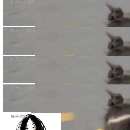
可以用来分析、提炼、审阅、建议，但不能用来
有限公司披露IPO发行价格及战略配售结果，杭
白开水不加糖
创作。 具体来说，LLM 生成的代码可以提交，
州深度求索人工智能基础技术研究有限公司（De
Docker 29.7.2 发布
但必须满足五个条件：预先安排、非关键、高质
epSeek）获配93.3399万股，按150.8元/股发行
量、充分测试、充分审查，并且必须披露。LLM
价格计算，认购金额约1.41亿元，股份锁定期为
Docker 29.7.2 现已发布，具体更新内容如下：
不得生成涉及安全性的关键变更，除非作者本身
36个月。 公告显示，本次宇树科技战略配售对
Bug fixes and enhancements 修复多次传递同
白开水不加糖
就是领域专家。即使如此，政策也"强烈不建
象主要包括长期投资机构、与公司业务具有战略
一环境变量时，docker service create和docker
议"这么做。 对于不披露的情况，审核者可以直
合作关系或长期合作愿景的大型企业、科创板保
Apache Fluss 毕业成为顶级项目
service update会发生 panic 的问题。docker/cl
接关闭 PR，无需解释。 政策作者 Jynn Ne...
荐人跟投子公司，以及公司高级管理人员和核心
i#7145 修复了 Docker Engine 29.7.0 中引入的
今年 7 月，Apache Fluss 的毕业提案在 Apach
员工参与设立的专项资产管理计划。其中，Dee
一个回归问题，该问题导致拉取镜像时会拒绝包
e 孵化器项目管理委员会（IPMC）投票中获得
白开水不加糖
pSeek作为与宇树科技具备战略合作关系的企
含绝对 hardlink 目标的镜像（此类镜像由某些镜
全票通过，随后获 Apache 软件基金会董事会批
业，获配股份数量占本次发行数量的2.31%。 除
像构建工具生成）。moby/moby#53305 修复了
马斯克 AI 百科项目 Grokipedia 被曝数
准。今天，Apache 软件基金会正式宣布 Apach
DeepSeek外，腾讯旗下上海启善投资有限公司
月未更新
Docker Engine 29.7.0 中引入的一个回归问
e Fluss 孵化毕业，成为 Apache 顶级项目（TL
埃隆·马斯克推出的AI百科项目 Grokipedia 被曝
获配9...
题，该问题可能导致在旧版 Linux 内核...
P）！这一里程碑不仅标志着 Fluss 迈入新的发
长期停止内容更新，未能实现其作为“AI版维基百
白开水不加糖
展阶段，也将进一步推动流式存储、实时湖仓与
科”替代品的目标。 据 Lawfare 最新调查，自今
AI 数据基础加速融合，为实时数据基础设施的发
Solon I18n：三种解析器，零样板代码
年4月以来，Grokipedia 页面更新功能基本停
展开启新的篇章。
滞，过去三个月内没有任何条目完成更新，用户
如果你在 Spring Boot 里做过国际化，流程大概
提交的编辑请求也长期处于待处理状态。 Groki
是这样的：配 MessageSource 的 Bean、写 R
梅子酒好吃
pedia 于去年底上线，定位为由人工智能生成内
eloadableResourceBundleMessageSource、
容的百科平台，被马斯克视为传统众包百科网站
Apache Doris 4.1 全面增强 Iceberg：
声明 LocaleResolver、注册 LocaleChangeInt