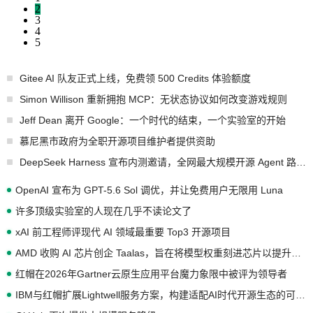
2
3
4
5
Gitee AI 队友正式上线，免费领 500 Credits 体验额度
Simon Willison 重新拥抱 MCP：无状态协议如何改变游戏规则
Jeff Dean 离开 Google：一个时代的结束，一个实验室的开始
慕尼黑市政府为全职开源项目维护者提供资助
DeepSeek Harness 宣布内测邀请，全网最大规模开源 Agent 路演现场诞生
OpenAI 宣布为 GPT-5.6 Sol 调优，并让免费用户无限用 Luna
许多顶级实验室的人现在几乎不读论文了
xAI 前工程师评现代 AI 领域最重要 Top3 开源项目
AMD 收购 AI 芯片创企 Taalas，旨在将模型权重刻进芯片以提升推理性能
红帽在2026年Gartner云原生应用平台魔力象限中被评为领导者
IBM与红帽扩展Lightwell服务方案，构建适配AI时代开源生态的可信基础设施