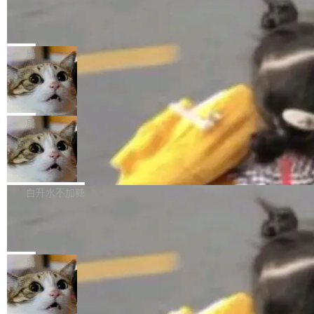
某个软件的源码，在本地构建。修改 agent ...
官方招聘信息中写过一条简洁有力的公式：Mod
Ubuntu 将核心系统包从 deb 转成了 s
单的模型规模升级，而是基于 SenseNova U1
nap
el + Harness = Agent。模型负责理解和推理，
的一次系统性迭代，不仅在同一架构中贯通视觉
Ubuntu 正在把又一个核心系统包从 deb 转为 s
Harness 负责把能力落到真实环境中——调用工
理解、推理、生成与编辑，还仅以 8B-MoT 的轻
nap。这次是 hwctl——一个用来检查 Ubuntu
局
具、读写文件、管理上下文、处理错误、完成闭
量大小，将能力推进到4K、更精细的真实质感、
硬件认证状态的命令行工具。 Canonical 工程师
环。崔添翼招人的标...
更复杂的视觉控制和可持续迭代编辑。 相比 U
Dario Amodei 担心新人来 Anthropic
Alan Griffiths 在邮件列表中说得很直白：「hwc
只为金钱，不为使命
1，U1.5-Lite-Preview 在以下方向上带来了显著
tl 是一个 Ubuntu 专有的包，它和它的依赖项都
顶级 AI 研究员在两家公司之间来回跳，中间只
提升： 原生支持4K图像生成； 更精细的局部纹
是 Ubuntu 专有的，不会用在其他发行版上。」
隔了几天。 Lilian Weng 上周刚宣布因健康原因
局
理、细节与真实世界质感； 更准确的中英文文字
所以 deb 版本的受众实际上为零。既然只有 Ub
离开 Thinking Machines Lab，说自己作为联合
生成与复杂版式组织； 更稳定的图...
untu 用户在用，那用 snap 打包就没什么可纠结
FFmpeg 9.0 发布
创始人的角色「太累了」。几天后，The Inform
的。 从 deb 到 snap 的迁移路径 hwctl 是 rust-
ation 就曝出她将重回 OpenAI，负责递归自我
FFmpeg 9.0 现已发布，包含多项改进。官方更
hwlib 硬件 API 库的一部分，命令行工具负责查
改进方向的研究。她是 Thinking Machines 过
新日志列出的 9.0 版本主要更新内容如下： 扩
白开水不加糖
询 Ubuntu 的硬件认证数据库。...
去一年内第四个离开的联合创始人。 这家由前
展 AMF 色彩转换器 (vf_vpp_amf) 的 HDR 功能
OpenAI CTO Mira Murati 创立的公司，连创始
DeepSeek V4 Flash 单日消耗 8 万亿 t
MP4 muxer 中支持 LCEVC 音轨复用 Playdate
okens 登顶热搜
团队都留不住。 但 Thinking Machines 不是唯
视频编码器和多路复用器 添加 v360_vulkan filt
8 万亿 tokens。一天。一家公司的消耗。 Open
一在人才争夺战中失血的公司。六月，Google
er HE-AAC 960 解码 (DAB+) transpose_cuda
Code 在 X 上发帖：「DeepSeek Flash did 8T
局
连失两员大将：Noam Shazeer 去了 Op...
filter 添加 AMF Frame Rate Converter (vf_frc
tokens on August 1st. 5T of free usage + 3T
_amf) filter SMPTE 2094-50 元数据支持和直
NetBSD 11.0 正式发布
on OpenCode Go.」79.8 万次浏览，连带着 #
通 ProRes RAW VideoToolbox 硬件加速器 AP
DeepSeek一天消耗了8万亿# 上了微博热搜——
NetBSD 11.0 现已正式发布，这是 NetBSD 操