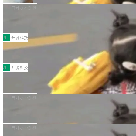
V ...
注意这是 OpenCode 一家的消耗。 OpenCode
作系统的第十八个主要版本。 自 NetBSD 10.1
白开水不加糖
是 Anomaly 出品的 AI 编程工具，套餐 10 美元/
以来的变化 更新亮点： 新增对 RISC-V 处理器
月。用户交了 10 美元，就能用 DeepSeek Flas
2026 ChinaJoy鸿蒙游戏增长臻享会举
架构的支持。NetBSD 11.0 是首个支持 64 位 R
办，鲸鸿动能系统呈现游戏行业解决方
h 随便写代码，按网友说法：「怎么使劲用也用
ISC-V 平台的稳定版本，涵盖一系列基于 StarFi
8月1日，2026 ChinaJoy期间，鸿蒙游戏增长臻
案
不完。」5T 来自免费额度，3T 来自 Go...
ve JH71XX 的设备，例如 VisionFive 2、PINE
享会在上海举办。鸿蒙生态的全场景智慧营销平
开
开源科技
64 STAR64，以及 QEMU。 增强了对 POSIX.1
台鲸鸿动能协同华为游戏中心，面向游戏行业开
-2024 和 C23 编程接口标准的兼容性。 compat
技嘉X3D系列再添新成员 B850 AORU
发者及生态伙伴，系统呈现了平台在游戏领域的
S ELITE X3D主板强化性能体验
_linux(8) 增强了对 Linux 系统调用的支持，包
完整能力版图——从IAP高价值用户的全周期经
面向AMD Ryzen X3D处理器玩家，技嘉X3D系
括 epoll（围绕 kqueue 实现）、POSIX 消息队
营、到IAA游戏的“买变一体”正循环、再到联运与
列主板阵容迎来新成员——B850 AORUS ELITE
开
开源科技
列、...
广告协同的全链路经营闭环，以及面向全球市场
X3D。作为面向主流高性能平台打造的全新主板
的出海增长布局。 华为终端云业务商业化销售负
Zadig v5.0 发布：AI 发布专员与 AI 审
产品，B850 AORUS ELITE X3D延续技嘉在X3
查专员上线
责人在开场致辞中表示，游戏开发者的核心诉求
D平台优化上的技术积累，旨在为游戏玩家带来
我们团队这几天最大的卡点不是 AI 写得不够
已不再是“多一个投放渠道”，而是一套能够持续
更稳定、更高效的装机选择。 B850 AORUS ELI
好，是 AI 写得太好了。 好到审查排期从两天的
白开水不加糖
驱动增长的体系。截至目前，搭载HarmonyOS
TE X3D基于AMD AM5平台打造，支持AMD Ry
活儿拖成了五天。PR 一堆起来没人敢合，发布
6的终端设备已突破7000万台，注册开发者数量
zen 9000/8000/7000系列处理器，并针对X3D
Dgraph v25.4.0 发布，具有图形后端的
窗口推了又推。好到合进 main 分支的代码，我
已突破 1100 万。随着鸿蒙生态汇聚越来越多的
原生 GraphQL 数据库
处理器特性进行平台级优化。其搭载X3D鸡血模
们自己都没看完。 这事不是个例。GitLab 调研
Dgraph 是一个水平可扩展的分布式 GraphQL
高质量游戏...
式2.0，可根据不同使用场景释放处理器潜力，
过 1528 名开发者，85% 说 AI 把瓶颈从写代码
数据库，有一个图形后端。作为一个原生的 Gra
白开水不加糖
帮助玩家在游戏与高负载应用中获得更充分的性
转移到了审代码。 写代码有人替你干了。但审代
phQL 数据库，它严格控制数据在磁盘上的排列