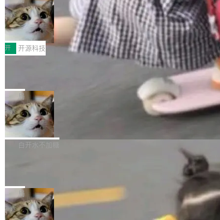
哪些组合有效，作者说，你得靠"文档、校验、或
有科技公司做的一样。只不过，实际上它不一
Workers 和 Durable Objects 的守护进程。 设
者部落知识"。 换个写法。Rust 的 enum，两个
样。这是 Sandstorm.io 的重制版，我十年前的
鲁大师7月新机性能/流畅/AI榜：vivo夺
计思路很直接：每个对象是一个独立的 SQLite
变体：Switchable...
性能、流畅双第一，三星Galaxy Z系列
那个创业公司。不同的是，这次它构建在 Cloudf
数据库，按名称寻址，复制到你自己的 S3 兼容
2026年7月的手机市场，由于存储等硬件成本暴
新折叠缺席
lare Workers 上——我花了九年时间搭建的平台
存储库里。节点之间只通过这个存储库协调——
增，手机厂商的日子也不好过啊，新机速度明显
开
开源科技
——并且深度集成了 AI。这基本上是我十年秘密
没有控制平面，没有共识协议。每个对象自带一
放缓，因此硝烟味淡了许多。新机参数规格除开
计划的顶峰。 十年前，Ken...
个小型数据库，应用天然按分片构建，单个数据
Zed 推出 DeltaDB，一个记录 commit
高价的三星折叠（三星Galaxy Z Fold8 Ultra / Z
之间所有操作的版本控制系统
库的竞争和爆炸半径问题在设计层面就被消除
Fold8 / Z Flip8）外，其余要么是中低端机器，
Zed 编辑器团队发布了新项目——DeltaDB，一
了。 闲置的 cell 会休眠到几乎不占资源。当 cel
例如iQOO Z11i、REDMI Note 17、REDMI No
个在 git commit 之间记录每一次编辑操作的版
局
l 迁移或唤醒时，新宿主从 S3 恢复 SQLite 数据
te 17 Pro、OPPO K15，要么是vivo X300 E这
本控制系统。目前处于 Early Access 阶段。 De
库继续执行。存储库是持久化的唯一真相...
样的次旗舰。 Galaxy Z Fold8 Ultra / Z Fold8 /
SpaceXAI 单季资本开支达 183 亿美元
ltaDB 的核心思路直接写在 landing page 最显
Z Flip8三款折叠屏新机均在7月22日发布，且全
眼的位置：「Software is made between com
根据风险投资人Tomer Tunguz 博客（VC 分
部搭载骁龙8 Elite Gen5 for Galaxy，它们本该
mits」——软件是在 commit 之间写出来的。git
析）披露的最新分析与第二季度业绩报告，Spac
白开水不加糖
是7月性...
只记录了你提交的最终状态，但真正的工作过程
eXAI在上个季度的总资本支出飙升至183.7亿美
——打字、删改、试错、agent 对话——都在 co
Meta 发布终端编程 Agent“Muse Cod
元。其中，绝大部分资金被直接用于 AI 领域，
e” 和 Muse Spark 1.2 模型
mmit 之间的空隙里丢失了。 DeltaDB 要做的就
金额高达158.3亿美元，这一单项投入已经逼近
Meta 今天发布了两款 AI 产品：Muse Code，
是把这段空隙补上。 回退到任何一次编辑：Delt
微软同期总资本开支的四成。 与亚马逊、Alpha
一个在终端里运行的编程 agent；Muse Spark
局
aDB 捕获 commit 之间的每一次操作，...
bet、微软以及 Meta 等传统科技巨头相比，Spa
1.2，驱动这个 agent 的新模型。一句话概括：
ceXAI的资金消耗速度尤为引人瞩目。然而，支
美团开源 LoHoSearch，用知识图谱校
你可以用 curl -fsSL https://dev.meta.ai/install.