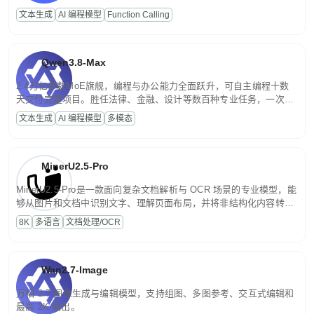
高并发、轻量化任务，适合日常对话、内容创作、基础 RAG、批量
文本生成
AI 编程模型
Function Calling
文案处理等普惠刚需场景。
Qwen3.8-Max
2.4万亿参数MoE旗舰，编程与办公能力全面跃升，可自主编程十数
天交付完整项目。胜任法律、金融、设计等数百种专业任务，一次对
话端到端交付生产级成果。原生视觉理解贯穿规划、执行与验证全流
文本生成
AI 编程模型
多模态
程，支持超长文档与长视频的深度语义解析。长程任务中自主规划与
闭环迭代，持续进化。
MinerU2.5-Pro
MinerU2.5-Pro是一款面向复杂文档解析与 OCR 场景的专业模型，能
够从图片和文档中识别文字、理解页面布局，并将非结构化内容转换
为便于存储、检索和二次处理的结构化结果。
8K
多语言
文档处理/OCR
Wan2.7-Image
万相 2.7 图像生成与编辑模型，支持组图、多图参考、交互式编辑和
最高 2K 输出。