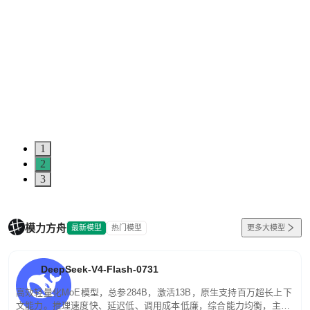
1
2
3
模力方舟
最新模型
热门模型
更多大模型
DeepSeek-V4-Flash-0731
高效轻量化MoE模型，总参284B，激活13B，原生支持百万超长上下
文能力。推理速度快、延迟低、调用成本低廉，综合能力均衡，主打