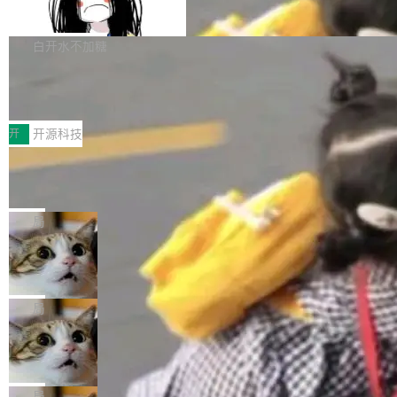
支持 UPDATE、MERGE INTO 与 Iceb
维基百科的替代方案。Lawfare 调查发现，无论
erceptor…五六步之后才能看到第一行翻译文
Apache Doris 4.1 要补齐的，正是缺失的那一
erg V3
热门页面还是低关注度页面，均未出现近期更
本。 Solon 换了个方式。整个 i18n 模块围绕三
半。在已有查询能力的基础上，Doris 进一步支
白开水不加糖
新，相关问题并非局限于特定领域，而是在不同
个解析器、一个注解、一个工具类展开——没有
持了 UPDATE、DELETE、MERGE INTO 等数
主题和访问量页面中普遍存在。 调查人员最初认
XML、没有拦截器注册、没有样板配置。 资源
Testin XAgent：CIO智能测试落地指南
据修改操作、完整的表结构管理与分区演进，以
为，Grokipedia可能只是限...
文件的约定 把文件放到 resources/i18n/ 下： r
及 rewrite_data_files、expire_snapshots 等日
7月30日，TiD2026质量竞争力大会在北京中关
esources/i18n/messages.properties ...
常维护操作，并完整支持 Iceberg V3 格式。
村国家自主创新示范区会议中心开幕。本届大会
开
开源科技
由中关村智联软件服务业质量创新联盟主办，以
让非法状态不可表示：一篇关于 ADT
“智构可信·质创未来——AI原生时代的质量新范
的帖子在 Reddit 火了
式”为主题，直面AI从实验室走向规模化产业落地
有一种东西，一旦用过就回不去了。Alex Fedos
的核心质量命题。会上，《2026智能研发生产力
eev 管它叫"软件设计的基石"。 他说的东西不新
局
工具选型手册》发布，Testin云测的Testin XAge
鲜——代数数据类型（ADT），尤其是和类型
Cloudflare 开源内部企业 AI 平台 Clou
nt智能测试系统入选AI测试领域代表产品。对CI
（sum type）。但他说清楚了一件事：这不是类
dflare OS
O而言，这提示了一个转变：AI测试正在从效率
型系统的学术体操，是日常编码的思维方式。 文
Cloudflare 发布了一个开源项目 Cloudflare O
工具升级为企业的质量基础设施。 CIO面对的新
章从一个简单的例子切入。一个网站的深色主题
S。如果你只看官方博客，你会觉得这是又一
局
现实 过去两年，CIO们的焦虑清单上多了两项：
设置，如果用布尔值 + 可空字段来表示——bool
个"AI 知识库 + 聊天机器人"——每个大厂都在
一是如何让大模型和智能体应用安全地从PoC走
Deno 团队开源 Celld，可自托管的分
ean 表示是否可切换，nullable 的默认模式、浅
做，没什么新鲜的。 但 Kenton Varda 在 Twitte
向生产，二是如何让测试团队跟得上AI应用...
布式 Durable Objects
色方案、深色方案——会产生大量无意义的组
r 上把事情说清楚了： 今天我们发布了 Cloudfla
Ryan Dahl 领导的 Deno 团队推出了最新开源项
合。方案缺了、配置冲突了、全 null 了。要知道
re OS，一个带连接器的聊天机器人，跟其他所
目 Celld，一个能在自己机器上运行 Cloudflare
局