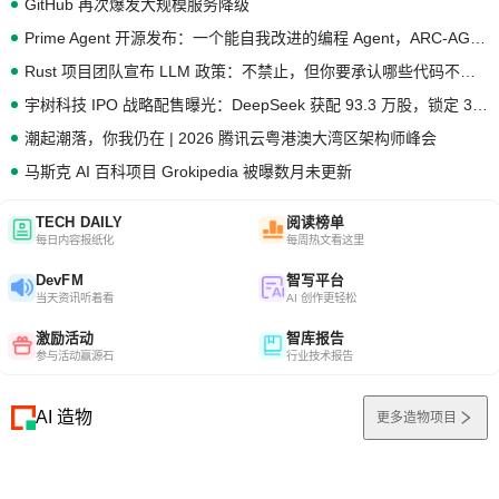
GitHub 再次爆发大规模服务降级
Prime Agent 开源发布：一个能自我改进的编程 Agent，ARC-AGI 3 超越人类专家基线
Rust 项目团队宣布 LLM 政策：不禁止，但你要承认哪些代码不是你写的
宇树科技 IPO 战略配售曝光：DeepSeek 获配 93.3 万股，锁定 36 个月
潮起潮落，你我仍在 | 2026 腾讯云粤港澳大湾区架构师峰会
马斯克 AI 百科项目 Grokipedia 被曝数月未更新
TECH DAILY
阅读榜单
每日内容报纸化
每周热文看这里
DevFM
智写平台
当天资讯听着看
AI 创作更轻松
激励活动
智库报告
参与活动赢源石
行业技术报告
AI 造物
更多造物项目