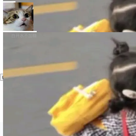
张CT影像上完成像素级精细分割，让系统"...
新功能 macOS：在 Connect/Share 按钮中添加
ube 视频，标题是"SwiftUI 七年后：一个平庸的
局
通过 AirDop 共享书籍的功能 Content server：
故事"。视频核心观点很简单：SwiftUI 发布七年
支持可向服务器后端添加新端点的插件 Edit boo
DBeaver 26.1.4 发布
了，仍然像一个永久公测版。 Manshin 从数据
k：Compress images：添加将 GIF 图像转换为
流、布局系统、API 稳定性、性能、跨平台五个
DBeaver 是一个免费开源的通用数据库工具，适
JPEG/WebP 的选项 ToC Editor：添加一个按
维度逐一批判了 SwiftUI。最让人印象深刻的一
用于开发人员和数据库管理员。DBeaver 26.1.4
白开水不加糖
钮，用于对目录中的条目进...
个论据是：苹果官方的 SwiftUI 教程项目 Land
现已发布，具体更新内容包括： AI 助手： <ul st
marks，用最新 Xcode 在最新 macOS 上构建
yle="margin-left:0; margin-right:0"> <li><span
运行，出来的效果是坏的——侧边栏按钮大小不
style="color:#000000">现在可以通过键盘访问
加载更多
一，界面错位。他说这个问题"两年前就发现了，
AI 聊天功能（添加了一些快捷键）</span></li>
至今没变"。 数据流方面，Manshin 指出 SwiftU
<li><span style="color:#000000">新增了始终
I 的属性包装器演进史...
在新 SQL 控制台中打开 AI 生成的脚本的功能</
span></li> <li><span style="color:#000000...
©OSCHINA(OSChina.NET)
京ICP备2025119063号