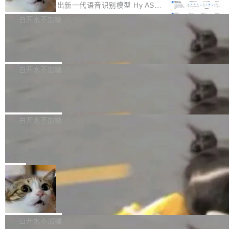
颈。 代码仓深度理解服务（以下简称" CodeBas
的账号密码进入A集群，输入了一条被程序员圈
存永远不够用。 Cloudflare 的 Workers AI 团队
腾讯混元正式推出新一代语音识别模型 Hy ASR
e深度理解服务"）是华为云码道（CodeA...
称为"删库跑路"的命令——最高管理员权限、无
一直在跑这些模型的推理。他们在官方博客上发
3.0preview。基于最新一代大语言模型 Hy3 的
白开水不加糖
需确认、强制递归删除。17个小时后，运维人员
了一篇技术文章，详细拆解了三种让大模型在 G
语言理解能力，以及融合了高精度语音识别与深
发现异常并中止进程时，89TB数据已经没了。
Pale Moon 34.3.2 发布，苍月浏览器
PU 上跑得更省、更快的技术手段——KV cache
度语义理解能力，实现了语音识别能力的全面升
删掉的是AI游戏部门的全部开发文件，包括公司
量化、模型权重压缩、以及共享 KV cache 的完
级。 根据介绍，Hy ASR3.0preview 目标在于：
Pale Moon 34.3.2 现已发布，这是一个安全更
自研的多个文生3D和...
整性保护。效果是：吞吐量提升 41%，每 token
让语音识别不再只是听清，而是真正听懂。通过
新和少量网页兼容性修复版本。 Changes/fixe
白开水不加糖
成本降低 30%，精度不变。 FP8 省的不仅是显
先理解你的语境和意图，再把准确的文字直接给
s： 实现了URL.Parse()便捷功能 对浏览器内部
存 KV cache 是推理时最吃显...
PostgreSQL 18/19 新特性深度解读
到你。从“逐字转写、单点优化”演进为“理解语
函数添加了多项边界检查，以避免潜在的越界访
境、兼容场景、一键直出”。 Hy ASR 3.0 previe
问、下溢和溢出。（DiD） 修复了加载和解析内
演讲者分享了一个有趣的实践：面对 PG 18 已
w 不要求标准普通话，方言识别覆盖粤语、吴语
容提供的字体时出现的几个问题 为避免音频加
发布的 Release Notes，他利用 AI 工具（如 Co
白开水不加糖
等 10 大方言片区和 20 余个二级小片区。在开
载、处理和播放过程中可能出现的一系列错误，
pilot）对数千条 commit 日志进行自动分析，先
源评测集中，Hy ASR 3.0 preview 在多语种的
对音频采样频率设定了下限 采样率低于 8kHz
慕尼黑市政府为全职开源项目维护者提
让模型总结出三十余条潜在特性，再逐条要求生
WER（...
供资助
（通常被认为是 "telephone"/"walkie-talkie" 音
成详细解释和代码校验，最终筛选出对用户体感
"在过去大约 10 年的大部分时间里，libexpat 的
质的最低采样率）的音频格式将被拒绝 修复了 C
最强的若干项。对于尚未正式发版的 PG 19，则
维护工作一直与我的日常工作、家务、社交生活
局
SS 圆角虚线样式中可能存在的问题 如果表单中
通过拉取过去一年内（从 PG 18 Beta1 时间点
和休闲娱乐竞争时间。" 这是 libexpat 维护者 S
的图像元素不在同一个子树中，则它们将不再关
至今）的所有 commit，同样交由 AI 分析提炼。
Firefox 153.0.3 发布
ebastian Pipping 写在博客里的话。8 月 4 日，
联 加...
经过人工复核，准确度令人满意。这一方法也为
他宣布了一个新消息：从 2026 年 8 月 1 日起，
Firefox 153.0.3 现已发布，具体更新内容如
社区爱好者提供了高效跟踪新版本的思路。
他可以全职维护 libexpat 了，最长 6 个月。发
下： New Smart Window 包含多项增强功能：
白开水不加糖