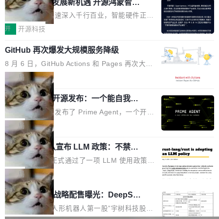
或造假。问题是，作为读者，如果你筛选出那些
共商智能硬件发展新机遇 开源鸿蒙智能
的早期工程师之一，在 Grok 训练基础设施团队
度,案例厚度、全域覆盖、多线协同...
硬件开发者日杭州站即将举行
看起来最令人兴奋的论文，那它们大部分都是过
工作过。近日他在 X 上发了一条帖子，列出了他
随着万物智联加速深入千行百业，智能硬件正从
度宣传的。」 这才是真正的痛点。不是所有论文
认为现代 AI 领域最重要的三个开源项目。 第一
单点设备迈向智能化、网联化、协同化发展。作
开
开源科技
都有问题，是最吸引眼球的那批论文最有问题。
个名字毫无悬念：Flash Attention 2。 Hieu 的
为面向全场景、跨终端的分布式操作系统，开源
他引用的帖子来自 Mathew Shen，一位 ICLR 2
理由很具体。FA 系列不需要解释，但 FA2 是他
GitHub 再次爆发大规模服务降级
鸿蒙通过统一技术底座和分布式能力，为不同类
026 的读者：「看了篇 ...
认为最重要的一个——复杂度恰到好处，刚好能
型智能设备的开发、连接与互联提供关键支撑，
8 月 6 日，GitHub Actions 和 Pages 再次大规
驱动你去学 CuTe，但还没被那些"邪恶的" Hopp
也为产业链企业探索产品创新与商业增长打开新
模服务降级，Actions 完全不可用超过 5 小时，
局
er++ 优化所淹没，足够容易修改和适配。 更关
的空间。 8月14日，开源鸿蒙智能硬件开发者日
webhook 停发，连自托管 runner 也因调度层故
键的是 FA2 的持久性...
（OHDD：OpenHarmony Hardware Develope
Prime Agent 开源发布：一个能自我改
障无法工作。Pages、Copilot code review、C
进的编程 Agent，ARC-AGI 3 超越人类
r Day）将在杭州启航。活动面向智能硬件产业
opilot coding agent 全部受影响。从检测到完全
Prime Intellect 发布了 Prime Agent，一个开源
专家基线
链企业和开发者，邀请行业专家与资深技术顾
恢复，大约 12 小时。 这是 2026 年 8 月的第六
的编程 Agent Harness，核心设计围绕两个抽
局
问，围绕开源鸿蒙技术能力、设备适配、芯片适
起事故，其中四起与 AI/Copilot 服务相关。 Git
象：Recursive Language Model（RLM）和 C
配、功耗与稳定性调优、兼容性测评及统一互联
Hub 员工 kdaigle 在 HN 讨论中贴出了一组数
Rust 项目团队宣布 LLM 政策：不禁
ontinual Harness。在 ARC-AGI 3 基准测试
等内容展开系统讲解和实战交流，帮助企业进一
止，但你要承认哪些代码不是你写的
据：2025 年全年 10 亿次 commit。现在，每周
上，Prime Agent + Opus 5 的组合达到了 95.
Rust 语言项目正式通过了一项 LLM 使用政策，
步了解开源鸿蒙在智能...
2.75 亿次，全年预计 140 亿次。GitHub...
5% RHAE Best@1，超过了 ARC 报告的人类专
覆盖 rust-lang/rust 单一仓库的代码贡献。这不
局
家基线 95.4%。 不是又一个 coding agent 包装
是项目级别的官方立场，目前由五个团队采纳，
宇树科技 IPO 战略配售曝光：DeepSe
器 Prime Agent 的架构和市面上大多数 coding
但它可能是主流开源项目中关于 AI 辅助贡献最
ek 获配 93.3 万股，锁定 36 个月
agent 有本质区别。大多数 agent harness 的设
细致的一份规则。 政策的核心只有一句话：LLM
8月6日晚间，“人形机器人第一股”宇树科技股份
计是基于早期模型的能力—...