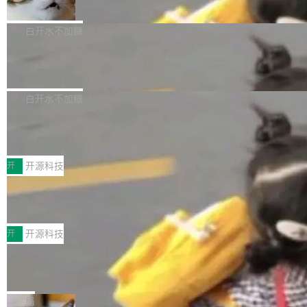
准 AI 能力认知
撑庞大支出的资金来源却呈现出截然不同的面
sh | bash 安装一个能在大项目里自动规划、写
机器出题的前提，是让机器拥有全局视野。整个
貌。数据显示，微软和 Meta 主要依托充沛的经
代码、验证结果的 AI 终端工具。 据介绍，Muse
构建流程可以分为四个环节：建图 → 控制难度
白开水不加糖
营现金流来覆盖资本开支，其资本支出覆盖率分
Code 是 Meta 的编程 agent 产品。它和市场上
→ 质量把关 → 数据概览。
别达到155% 和106%;而SpaceXAI的经营现金
已有的终端编程 agent 在设计理念上有几个明显
腾讯开源 UCL-MPComm 通信库
流仅能覆盖资本开支的12...
的差异点。 异步后台 agent：Muse Code 有一
腾讯网平团队宣布开源了 UCL-MPComm 通信
个主 agent 循环，外加一组后台 agent。这些后
库，并将作为transport接入Mooncake TENT。
白开水不加糖
台 agent...
该通信库针对AI Memory池化场景的数据传输需
CoStrict入选工信部2025人工智能应用
求进行了深度优化，能够实现数据中心内大规模
典型案例
计算节点间多种内存类型的高性能通信。 UCL-
近日，工信部科技司公示《2025人工智能应用典
MPComm将作为一种传输引擎接入Mooncake T
型案例入选名单》，深信服“面向企业研发场景的
开
开源科技
ENT，实现零拷贝传输性能提升30%、非零拷贝
开源 AI 编程平台 CoStrict 应用”凭借卓越的技术
深信服AI算力网关入选工信部人工智能
传输性能最高提升5倍。UCL-MPComm底层基
创新与落地成效成功入选。 全链路私有化部署，
应用典型案例！
于自研UCL-Engine通信引擎，后续腾讯网平将
助力企业AI研发安全落地 当前，越来越多企业已
前不久，工业和信息化部正式发布《2025年人工
持续开源更多基于UCL-Engine的高性能通信组
经开始引入 AI Coding 工具，通过调用公有云模
智能应用典型案例名单》，集中展示人工智能在
开
开源科技
件。 腾讯网平团队在UCL-MPComm中实现了一
型或企业内部部署模型提升研发效率。但随着 AI
各领域的应用成果，覆盖技术底座、行业赋能、
个独立于业务线程的全局通信引擎（Engine），
Coding 从个人辅助工具逐步走向团队级、组织
Jeff Dean 离开 Google：一个时代的结
产品应用、支撑保障、专题等五大方向。深信服
并实...
束，一个实验室的开始
级应用，企业在规模化落地过程中，对安全性、
AI算力网关（AI创新平台）成功入选！ 随着各行
Google 员工编号 20。MapReduce 作者之一。
可控性和代码质量提出了更高要求。 首先是数据
各业的Agent走向规模化建设，算力构成形态逐
Bigtable 作者之一。TensorFlow 的作者之一。
局