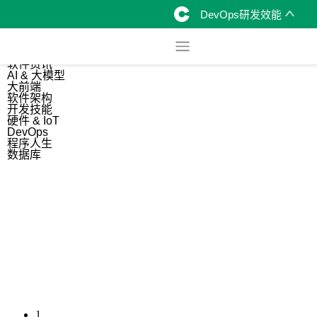
DevOps研发效能
综合
开源资讯
软件资讯
AI & 大模型
大前端
软件架构
开发技能
硬件 & IoT
DevOps
程序人生
数据库
1