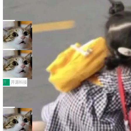
工资的是慕尼黑市政府。 libexpat 是一个 C99
<ul> <li>现在建议列表会显示更多结果，方便用
编写的流式 XML 解析器，MIT 许可证。和 libx
Cloudflare Computer 开源：你的 Age
户查找历史记录和切换到已打开的标签页。（<a
nt 需要一台电脑，而不是一个容器
ml2 一样，它是世界上使用最广泛的 XML 解析
href="https://bugzilla.mozilla.org/show_bug.c
Cloudflare 开源了名为 @cloudflare/computer
库之一。你的操作系统、浏览器、无数的基础设
gi?id=2019042">Bug&nbsp;2019042</a>）</l
的 npm 包。项目的核心论点是：容器不适合 Ag
局
施软件，很可能都在用它。而过去十年，维护它
i> <li>现在，助手可以直接使用 Exa 的网络搜索
ent 计算。真正适合的，是 Isolate。 Cloudflare
的人一直在用业余...
结果回答问题，而无需将问题转交给搜索引擎。
OpenAI 公开邮件和聊天记录回应苹果
工程师在这件事上没什么可谦虚的——他们用 W
诉讼，称“Apple is getting this wron
（<a href="https://bugzilla.mozilla.org/show_
orkers 跑了十年 Isolate。用 CEO Matthew Pri
上个月，苹果一纸诉状把 OpenAI 告上法庭，指
g”
bug.cgi?id=204...
nce 的话说：「我们一生都在用 Isolate 运行代
控其挖角苹果前员工并窃取商业秘密。苹果的诉
局
码，而 AI Agent 不需要容器，它们需要的是 Iso
状把 OpenAI 描述成一个系统性地从前东家挖
late。」 容器为什么不合适 容器的问题在于启动
HUAWEI MatePad Edge上架WorkBu
人、套取机密信息的对手。 OpenAI 没发律师
ddy鸿蒙PC版，说话就能干活的AI办公
和销毁都太重了。一个 Agent 要执行的任务可能
函，也没选择庭外沉默。它在官网贴了一篇博
全能AI工作台WorkBuddy鸿蒙PC版上架HUAWE
搭子
只需要几毫秒的 CPU 时间，但容器从冷启动到
文，标题只有六个字：Apple is getting this wro
I MatePad Edge应用市场，直接下载即可使
开
开源科技
就绪要花数秒。如果未来有十...
ng。 然后，它把邮件往来和 iMessage 聊天记
用，与鸿蒙电脑上的体验一致。值得一提的是，
录全贴了出来。 他发错人了 苹果外部律师 Gabr
FFmpeg 9.0 发布：代号“Lei”，以此纪
这是目前市面上唯一支持平板接入WorkBuddy P
念中国开发者雷霄骅
iel Gross 来自 Weil 律所，2 月 23 日下午 5:53
C版的产品，搭载“人机双写”重磅功能——你写
全球知名开源多媒体框架 FFmpeg 今天正式发
给 OpenAI 总法律顾问 Che Chang 发了封邮
你的，AI写AI的，同屏协作互不干扰。一句话让
布了 9.0 版本。这个版本除了带来新一代音视频
局
件，附了一封长信，要求 OpenAI 配合调查前苹
AI帮你干活，现在开启全新体验！ 温馨提示：
处理能力和硬件加速支持之外，还有一个特殊之
果员工带走机密信...
体验WorkBuddy鸿蒙PC版前，请将 HUAWEI M
亚马逊成本失控：AI 写代码烧掉 1215
处：FFmpeg 9.0 的代号是“Lei”。 这个名字，
万元，超预算 860%
atePad Edge 升级至 HarmonyOS 6.1.0.135S