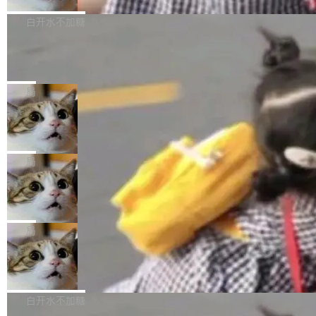
来自中国开发者雷霄骅（Lei Xiaohua）。 对于
外媒近日曝光了亚马逊的多份内部报告显示，AI
P9 patch03及以上版本。 *升级路径：设置 > 搜
很多中国音视频开发者而言，这个名字并不陌
导致公司在多个项目上超支。《金融时报》报道
白开水不加糖
索“软件更新” > 检查更新，即可搜索新版本，下
生。十年前，他通过大量中文技术文章、源码分
称，仅一个项目的成本超支就高达 180 万美元
载安装完成升级即可。 没有...
析和开源示例，让一代开发者第一次真正理解 F
Hugging Face CEO 发声：中国正在开
（约合人民币 1215 万元）。 具体来说，一名工
源模型上碾压我们
Fmpeg，也成为很多人进入音视频开发领域的
程师借助 Anthropic 旗下 Claude Sonnet 模型
"他们正在开源模型上碾压我们。" Hugging Fac
“启蒙老师”。 而今年，恰好是雷霄骅离世十周
编写程序，目标是完成电商平台作者信息与商品
e CEO Clément Delangue 在 CNBC 的采访里
局
年。FFmpeg 社区最终选择用一个大版本的名
列表的数据匹配 —— 一项常规的数据处理任
没有拐弯抹角。他说中国正在赢得 AI 竞赛，而
字，留下了这份纪念。 雷霄骅曾是中国传媒大学
务，最终却产生了 180 万美元的账单，实际支出
当 AI agent 把源码变成了最好的扩展系
且按目前的速度，中国 AI 工具预计在今年底或
数字电视技术方向的博士生，长期从事视频、音
统，开发者工具必须开源
超出原定预算 860%。 更令人意外的是，该项目
2027 年就能追上美国前沿实验室的水平。 Dela
五年前，David Crawshaw 问过很多软件工程师
频技...
最终并未成功落地，而高额算力消耗持续运行长
ngue 把原因归结为一件事：开放协作。中国的
一个问题：你写过什么给自己用的程序？答案几
局
达 5 个月，公司直到财务对账时才察觉异常。这
AI 开发者在一个共享和协作的生态里加速迭代，
乎都是没有。工程师们整天用别人写的程序写程
意味着一个无人看管的 AI 程序，在近半年时间
而美国模型厂商在"闭门造车"。他的原话是 "buil
DeepSeek Harness 宣布内测邀请，全
序给别人用。偶尔有人自己写个博客系统、智能
里日夜不停地"烧钱"。 复盘显示，...
网最大规模开源 Agent 路演现场诞生
ding in silos"——各自为战，互不通气。 这个判
家居控制、家庭实验室，都算稀奇事。 Crawsh
一条内测招募帖，发出去的时候大概没人想到它
断从他嘴里说出来分量不同。Hugging Face 是
aw 是 Shelley 的作者，一个开源 AI coding age
会变成一场开源 Agent 生态的路演。 8月1日，
局
全球最大的开源 AI 平台，上面跑着上百万个模
nt。他最近在博客上写了一篇文章，核心论点很
DeepSeek Harness 团队负责人崔添翼（tiany
型。谁在开源赛道上领先，...
简单：开发者工具必须开源。 理由不是传统的自
商汤 SenseNova U1.5-Lite-Preview
i）在 X 上发帖： 「如果你是 Agent Harness 相
开源
由软件情怀，而是一个跟 AI agent 直接相关的
关开源项目的开发者，希望参加 DeepSeek Har
商汤科技宣布面向社区开源轻量级统一多模态模
技术判断。 两行 prompt 就能个性化任何软件 C
ness 的内测，可以回复或私信联系我。请附上
型的预览版本 SenseNova U1.5-Lite-Preview。
白开水不加糖
rawshaw 给出了两个 prompt。 第一个： "下载
GitHub id 以及开源代表作。」 DeepSeek 曾在
公告称，SenseNova U1.5-Lite-Preview并非简