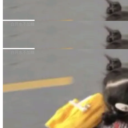
需确认、强制递归删除。17个小时后，运维人员
了一篇技术文章，详细拆解了三种让大模型在 G
语言理解能力，以及融合了高精度语音识别与深
发现异常并中止进程时，89TB数据已经没了。
PU 上跑得更省、更快的技术手段——KV cache
Pale Moon 34.3.2 发布，苍月浏览器
度语义理解能力，实现了语音识别能力的全面升
删掉的是AI游戏部门的全部开发文件，包括公司
量化、模型权重压缩、以及共享 KV cache 的完
级。 根据介绍，Hy ASR3.0preview 目标在于：
Pale Moon 34.3.2 现已发布，这是一个安全更
自研的多个文生3D和...
整性保护。效果是：吞吐量提升 41%，每 token
让语音识别不再只是听清，而是真正听懂。通过
新和少量网页兼容性修复版本。 Changes/fixe
白开水不加糖
成本降低 30%，精度不变。 FP8 省的不仅是显
先理解你的语境和意图，再把准确的文字直接给
s： 实现了URL.Parse()便捷功能 对浏览器内部
存 KV cache 是推理时最吃显...
到你。从“逐字转写、单点优化”演进为“理解语
PostgreSQL 18/19 新特性深度解读
函数添加了多项边界检查，以避免潜在的越界访
境、兼容场景、一键直出”。 Hy ASR 3.0 previe
问、下溢和溢出。（DiD） 修复了加载和解析内
演讲者分享了一个有趣的实践：面对 PG 18 已
w 不要求标准普通话，方言识别覆盖粤语、吴语
容提供的字体时出现的几个问题 为避免音频加
发布的 Release Notes，他利用 AI 工具（如 Co
白开水不加糖
等 10 大方言片区和 20 余个二级小片区。在开
载、处理和播放过程中可能出现的一系列错误，
pilot）对数千条 commit 日志进行自动分析，先
源评测集中，Hy ASR 3.0 preview 在多语种的
对音频采样频率设定了下限 采样率低于 8kHz
让模型总结出三十余条潜在特性，再逐条要求生
WER（...
（通常被认为是 "telephone"/"walkie-talkie" 音
成详细解释和代码校验，最终筛选出对用户体感
质的最低采样率）的音频格式将被拒绝 修复了 C
最强的若干项。对于尚未正式发版的 PG 19，则
SS 圆角虚线样式中可能存在的问题 如果表单中
通过拉取过去一年内（从 PG 18 Beta1 时间点
的图像元素不在同一个子树中，则它们将不再关
至今）的所有 commit，同样交由 AI 分析提炼。
联 加...
经过人工复核，准确度令人满意。这一方法也为
社区爱好者提供了高效跟踪新版本的思路。
©OSCHINA(OSChina.NET)
京ICP备2025119063号