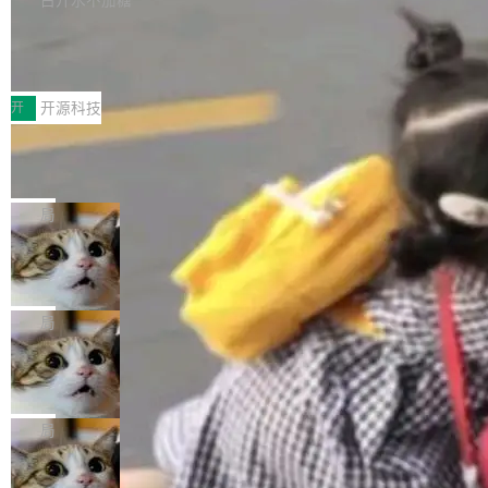
新，相关问题并非局限于特定领域，而是在不同
个解析器、一个注解、一个工具类展开——没有
持了 UPDATE、DELETE、MERGE INTO 等数
主题和访问量页面中普遍存在。 调查人员最初认
XML、没有拦截器注册、没有样板配置。 资源
Testin XAgent：CIO智能测试落地指南
据修改操作、完整的表结构管理与分区演进，以
为，Grokipedia可能只是限...
文件的约定 把文件放到 resources/i18n/ 下： r
及 rewrite_data_files、expire_snapshots 等日
7月30日，TiD2026质量竞争力大会在北京中关
esources/i18n/messages.properties ...
常维护操作，并完整支持 Iceberg V3 格式。
村国家自主创新示范区会议中心开幕。本届大会
开
开源科技
由中关村智联软件服务业质量创新联盟主办，以
让非法状态不可表示：一篇关于 ADT
“智构可信·质创未来——AI原生时代的质量新范
的帖子在 Reddit 火了
式”为主题，直面AI从实验室走向规模化产业落地
有一种东西，一旦用过就回不去了。Alex Fedos
的核心质量命题。会上，《2026智能研发生产力
eev 管它叫"软件设计的基石"。 他说的东西不新
局
工具选型手册》发布，Testin云测的Testin XAge
鲜——代数数据类型（ADT），尤其是和类型
nt智能测试系统入选AI测试领域代表产品。对CI
Cloudflare 开源内部企业 AI 平台 Clou
（sum type）。但他说清楚了一件事：这不是类
dflare OS
O而言，这提示了一个转变：AI测试正在从效率
型系统的学术体操，是日常编码的思维方式。 文
Cloudflare 发布了一个开源项目 Cloudflare O
工具升级为企业的质量基础设施。 CIO面对的新
章从一个简单的例子切入。一个网站的深色主题
S。如果你只看官方博客，你会觉得这是又一
局
现实 过去两年，CIO们的焦虑清单上多了两项：
设置，如果用布尔值 + 可空字段来表示——bool
个"AI 知识库 + 聊天机器人"——每个大厂都在
一是如何让大模型和智能体应用安全地从PoC走
ean 表示是否可切换，nullable 的默认模式、浅
Deno 团队开源 Celld，可自托管的分
做，没什么新鲜的。 但 Kenton Varda 在 Twitte
向生产，二是如何让测试团队跟得上AI应用...
布式 Durable Objects
色方案、深色方案——会产生大量无意义的组
r 上把事情说清楚了： 今天我们发布了 Cloudfla
Ryan Dahl 领导的 Deno 团队推出了最新开源项
合。方案缺了、配置冲突了、全 null 了。要知道
re OS，一个带连接器的聊天机器人，跟其他所
目 Celld，一个能在自己机器上运行 Cloudflare
局
哪些组合有效，作者说，你得靠"文档、校验、或
有科技公司做的一样。只不过，实际上它不一
Workers 和 Durable Objects 的守护进程。 设
者部落知识"。 换个写法。Rust 的 enum，两个
样。这是 Sandstorm.io 的重制版，我十年前的
鲁大师7月新机性能/流畅/AI榜：vivo夺
计思路很直接：每个对象是一个独立的 SQLite