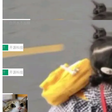
营现金流来覆盖资本开支，其资本支出覆盖率分
Code 是 Meta 的编程 agent 产品。它和市场上
→ 质量把关 → 数据概览。
别达到155% 和106%;而SpaceXAI的经营现金
已有的终端编程 agent 在设计理念上有几个明显
腾讯开源 UCL-MPComm 通信库
流仅能覆盖资本开支的12...
的差异点。 异步后台 agent：Muse Code 有一
腾讯网平团队宣布开源了 UCL-MPComm 通信
个主 agent 循环，外加一组后台 agent。这些后
库，并将作为transport接入Mooncake TENT。
白开水不加糖
台 agent...
该通信库针对AI Memory池化场景的数据传输需
CoStrict入选工信部2025人工智能应用
求进行了深度优化，能够实现数据中心内大规模
典型案例
计算节点间多种内存类型的高性能通信。 UCL-
近日，工信部科技司公示《2025人工智能应用典
MPComm将作为一种传输引擎接入Mooncake T
型案例入选名单》，深信服“面向企业研发场景的
开
开源科技
ENT，实现零拷贝传输性能提升30%、非零拷贝
开源 AI 编程平台 CoStrict 应用”凭借卓越的技术
传输性能最高提升5倍。UCL-MPComm底层基
深信服AI算力网关入选工信部人工智能
创新与落地成效成功入选。 全链路私有化部署，
应用典型案例！
于自研UCL-Engine通信引擎，后续腾讯网平将
助力企业AI研发安全落地 当前，越来越多企业已
前不久，工业和信息化部正式发布《2025年人工
持续开源更多基于UCL-Engine的高性能通信组
经开始引入 AI Coding 工具，通过调用公有云模
智能应用典型案例名单》，集中展示人工智能在
开
开源科技
件。 腾讯网平团队在UCL-MPComm中实现了一
型或企业内部部署模型提升研发效率。但随着 AI
各领域的应用成果，覆盖技术底座、行业赋能、
个独立于业务线程的全局通信引擎（Engine），
Coding 从个人辅助工具逐步走向团队级、组织
Jeff Dean 离开 Google：一个时代的结
产品应用、支撑保障、专题等五大方向。深信服
并实...
束，一个实验室的开始
级应用，企业在规模化落地过程中，对安全性、
AI算力网关（AI创新平台）成功入选！ 随着各行
Google 员工编号 20。MapReduce 作者之一。
可控性和代码质量提出了更高要求。 首先是数据
各业的Agent走向规模化建设，算力构成形态逐
Bigtable 作者之一。TensorFlow 的作者之一。
局
安全与合规要求。对于大多数普通研发场景，公
渐丰富，用户关注的重点也在发生变化：不只是
Gemini 的架构师。Google 首席科学家。 Jeff D
有云模型能够满足快速试用和效率提升的需求。
让AI用起来，还要进一步看清混合算力时代下，
🔥 SolonCode v2026.8.4 发布：界面
ean 在 Google 工作了 27 年后，宣布离职。 他