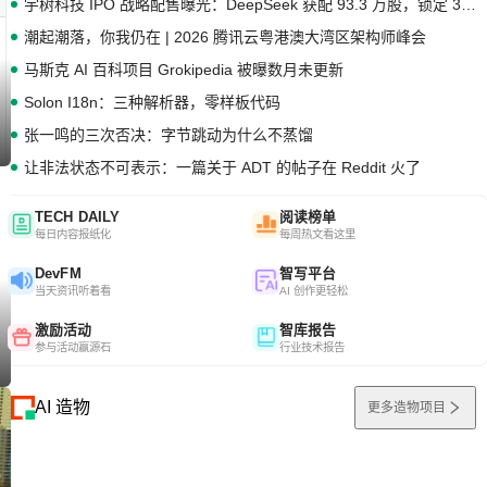
宇树科技 IPO 战略配售曝光：DeepSeek 获配 93.3 万股，锁定 36 个月
潮起潮落，你我仍在 | 2026 腾讯云粤港澳大湾区架构师峰会
马斯克 AI 百科项目 Grokipedia 被曝数月未更新
Solon I18n：三种解析器，零样板代码
张一鸣的三次否决：字节跳动为什么不蒸馏
让非法状态不可表示：一篇关于 ADT 的帖子在 Reddit 火了
TECH DAILY
阅读榜单
每日内容报纸化
每周热文看这里
DevFM
智写平台
当天资讯听着看
AI 创作更轻松
激励活动
智库报告
参与活动赢源石
行业技术报告
AI 造物
更多造物项目