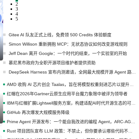
2
3
4
5
Gitee AI 队友正式上线，免费领 500 Credits 体验额度
Simon Willison 重新拥抱 MCP：无状态协议如何改变游戏规则
Jeff Dean 离开 Google：一个时代的结束，一个实验室的开始
慕尼黑市政府为全职开源项目维护者提供资助
DeepSeek Harness 宣布内测邀请，全网最大规模开源 Agent 路演现场诞生
AMD 收购 AI 芯片创企 Taalas，旨在将模型权重刻进芯片以提升推理性能
红帽在2026年Gartner云原生应用平台魔力象限中被评为领导者
IBM与红帽扩展Lightwell服务方案，构建适配AI时代开源生态的可信基础设施
GitHub 再次爆发大规模服务降级
Prime Agent 开源发布：一个能自我改进的编程 Agent，ARC-AGI 3 超越人类专家基线
Rust 项目团队宣布 LLM 政策：不禁止，但你要承认哪些代码不是你写的