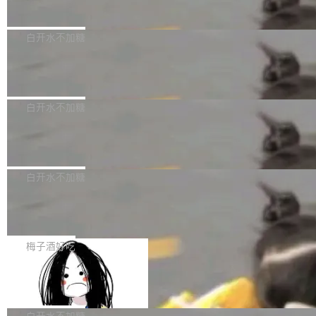
量、充分测试、充分审查，并且必须披露。LLM
价格计算，认购金额约1.41亿元，股份锁定期为
Docker 29.7.2 现已发布，具体更新内容如下：
不得生成涉及安全性的关键变更，除非作者本身
36个月。 公告显示，本次宇树科技战略配售对
Bug fixes and enhancements 修复多次传递同
白开水不加糖
就是领域专家。即使如此，政策也"强烈不建
象主要包括长期投资机构、与公司业务具有战略
一环境变量时，docker service create和docker
议"这么做。 对于不披露的情况，审核者可以直
合作关系或长期合作愿景的大型企业、科创板保
Apache Fluss 毕业成为顶级项目
service update会发生 panic 的问题。docker/cl
接关闭 PR，无需解释。 政策作者 Jynn Ne...
荐人跟投子公司，以及公司高级管理人员和核心
i#7145 修复了 Docker Engine 29.7.0 中引入的
今年 7 月，Apache Fluss 的毕业提案在 Apach
员工参与设立的专项资产管理计划。其中，Dee
一个回归问题，该问题导致拉取镜像时会拒绝包
e 孵化器项目管理委员会（IPMC）投票中获得
白开水不加糖
pSeek作为与宇树科技具备战略合作关系的企
含绝对 hardlink 目标的镜像（此类镜像由某些镜
全票通过，随后获 Apache 软件基金会董事会批
业，获配股份数量占本次发行数量的2.31%。 除
像构建工具生成）。moby/moby#53305 修复了
马斯克 AI 百科项目 Grokipedia 被曝数
准。今天，Apache 软件基金会正式宣布 Apach
DeepSeek外，腾讯旗下上海启善投资有限公司
月未更新
Docker Engine 29.7.0 中引入的一个回归问
e Fluss 孵化毕业，成为 Apache 顶级项目（TL
埃隆·马斯克推出的AI百科项目 Grokipedia 被曝
获配9...
题，该问题可能导致在旧版 Linux 内核...
P）！这一里程碑不仅标志着 Fluss 迈入新的发
长期停止内容更新，未能实现其作为“AI版维基百
白开水不加糖
展阶段，也将进一步推动流式存储、实时湖仓与
科”替代品的目标。 据 Lawfare 最新调查，自今
Solon I18n：三种解析器，零样板代码
AI 数据基础加速融合，为实时数据基础设施的发
年4月以来，Grokipedia 页面更新功能基本停
展开启新的篇章。
滞，过去三个月内没有任何条目完成更新，用户
如果你在 Spring Boot 里做过国际化，流程大概
提交的编辑请求也长期处于待处理状态。 Groki
是这样的：配 MessageSource 的 Bean、写 R
梅子酒好吃
pedia 于去年底上线，定位为由人工智能生成内
eloadableResourceBundleMessageSource、
Apache Doris 4.1 全面增强 Iceberg：
容的百科平台，被马斯克视为传统众包百科网站
声明 LocaleResolver、注册 LocaleChangeInt
支持 UPDATE、MERGE INTO 与 Iceb
维基百科的替代方案。Lawfare 调查发现，无论
erceptor…五六步之后才能看到第一行翻译文
Apache Doris 4.1 要补齐的，正是缺失的那一
erg V3
热门页面还是低关注度页面，均未出现近期更
本。 Solon 换了个方式。整个 i18n 模块围绕三
半。在已有查询能力的基础上，Doris 进一步支
白开水不加糖