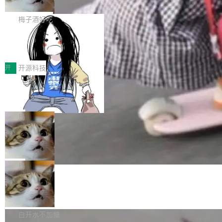
但对于金融、能源、医疗等对数据安全要求较...
字体可调、22 种语言、记忆搜索增强
Token花在哪里、算力是否被充分利用，以及持
不是一个人走。一同离开的还有 Sanjay Ghema
打开终端就能上岗的全中文编码智能体，这一轮
续增长的AI成本该如何优化。 深信服AI算力网关
wat（Google 员工编号 23，Jeff Dean 二十多
把「看得清、用母语、记得住」三件事一次补
梅子酒好吃
正是围绕这些实际问题，从Token治理和成本治
年的编程搭档，MapReduce 和 Bigtable 的共同
齐。 SolonCode 是什么 SolonCode 是杭州无
理两个方面，让用户的每一份算力都看得清、管
让“代码语义理解”深度释放AI Coding
作者）、Quoc Le（Google 大脑核心成员，Se
耳科技研发的企业级终端编码智能体——一位全
得住、用得稳、省得下、更安全！ 一、从现在开
价值潜能：华为云码道（CodeArts）
q2Seq 和 DocAI 的共同发明人）以及 Oriol Vin
中文驱动的数字员工，自主理解需求、规划步
一、代码仓深度理解技术的作用与价值 在软件工
始，Token使用一目...
代码仓技术解析
yals（Gemini 联合负责人，AlphaSta...
骤、编写代码。不挑模型、不挑平台，curl 一行
程实践中，代码仓是企业核心知识资产的主要载
开
开源科技
装完即用。 开源地址：Gitee · GitCode · GitHu
体。企业级代码仓库通常包含数十万乃至数百万
一条“删库”命令跑 17 小时，算法工程
b 安装 支持 Java 8+（8~26）、macOS / Linu
个文件，其规模远超单次模型调用可承载的上下
师删光 89TB 数据只为干私活
x / Windows / Harmony PC。 # macOS / Linu
文窗口。随着项目规模的持续扩张与代码历史的
最高人民检察院8月4日公布了一起案件：北京一
x / Harmony PC curl -fsSL https://solon.noea
不断累积，代码仓中的模块关系、接口契约、业
名90后算法工程师王某，为了给自己接的私活腾
局
r.org/solon...
务逻辑等关键信息往往分散于数十乃至数百个文
服务器空间，删光了公司AI游戏部门的全部核心
件之中，形成高度复杂的知识关联网络。传统的
Cloudflare 分享推理优化实践：KV ca
数据。 王某2024年1月入职东城区某科技公司AI
che 量化 + 权重压缩，吞吐量提升 4
代码检索手段（如关键词匹配、目录遍历）仅能
短剧部门，有互联网大厂背景。在公司内部架构
Kimi 和 GLM 是当前最强的大模型系列之一，但
1%，成本降 30%
在语法层面完成文本定位，难以触及代码的语义
调整期间，部门三次通知全员将数据从A集群迁
它们有一个共同的问题：太吃显存了。月之暗面
局
内涵与结构关联，导致开发者使用代码智能体在
移到B集群，王某都回复了"收到"。 他没有迁移
的 Kimi K 系列和智谱的 GLM 都是长上下文、M
理解大规模代码仓时面临显著"代码仓理解"瓶
数据。2024年9月3日下午4点，他使用此前登录
腾讯混元 Hy ASR3.0preview 发布
oE 架构的大模型，好用到让人上瘾，但 GPU 显
颈。 代码仓深度理解服务（以下简称" CodeBas
的账号密码进入A集群，输入了一条被程序员圈
存永远不够用。 Cloudflare 的 Workers AI 团队
腾讯混元正式推出新一代语音识别模型 Hy ASR
e深度理解服务"）是华为云码道（CodeA...
称为"删库跑路"的命令——最高管理员权限、无
一直在跑这些模型的推理。他们在官方博客上发
3.0preview。基于最新一代大语言模型 Hy3 的
白开水不加糖