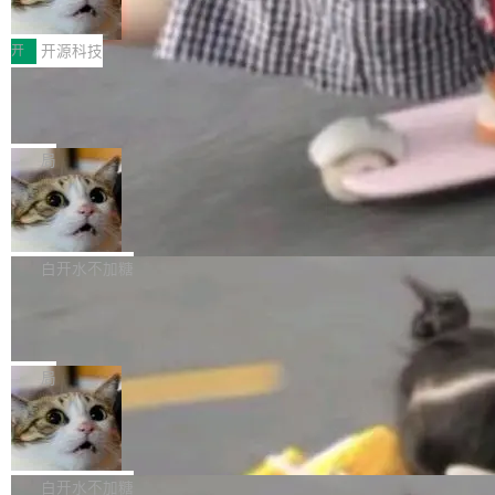
变体：Switchable...
性能、流畅双第一，三星Galaxy Z系列
那个创业公司。不同的是，这次它构建在 Cloudf
数据库，按名称寻址，复制到你自己的 S3 兼容
2026年7月的手机市场，由于存储等硬件成本暴
新折叠缺席
lare Workers 上——我花了九年时间搭建的平台
存储库里。节点之间只通过这个存储库协调——
增，手机厂商的日子也不好过啊，新机速度明显
开
开源科技
——并且深度集成了 AI。这基本上是我十年秘密
没有控制平面，没有共识协议。每个对象自带一
放缓，因此硝烟味淡了许多。新机参数规格除开
计划的顶峰。 十年前，Ken...
个小型数据库，应用天然按分片构建，单个数据
Zed 推出 DeltaDB，一个记录 commit
高价的三星折叠（三星Galaxy Z Fold8 Ultra / Z
之间所有操作的版本控制系统
库的竞争和爆炸半径问题在设计层面就被消除
Fold8 / Z Flip8）外，其余要么是中低端机器，
Zed 编辑器团队发布了新项目——DeltaDB，一
了。 闲置的 cell 会休眠到几乎不占资源。当 cel
例如iQOO Z11i、REDMI Note 17、REDMI No
个在 git commit 之间记录每一次编辑操作的版
局
l 迁移或唤醒时，新宿主从 S3 恢复 SQLite 数据
te 17 Pro、OPPO K15，要么是vivo X300 E这
本控制系统。目前处于 Early Access 阶段。 De
库继续执行。存储库是持久化的唯一真相...
SpaceXAI 单季资本开支达 183 亿美元
样的次旗舰。 Galaxy Z Fold8 Ultra / Z Fold8 /
ltaDB 的核心思路直接写在 landing page 最显
Z Flip8三款折叠屏新机均在7月22日发布，且全
眼的位置：「Software is made between com
根据风险投资人Tomer Tunguz 博客（VC 分
部搭载骁龙8 Elite Gen5 for Galaxy，它们本该
mits」——软件是在 commit 之间写出来的。git
析）披露的最新分析与第二季度业绩报告，Spac
白开水不加糖
是7月性...
只记录了你提交的最终状态，但真正的工作过程
eXAI在上个季度的总资本支出飙升至183.7亿美
Meta 发布终端编程 Agent“Muse Cod
——打字、删改、试错、agent 对话——都在 co
元。其中，绝大部分资金被直接用于 AI 领域，
e” 和 Muse Spark 1.2 模型
mmit 之间的空隙里丢失了。 DeltaDB 要做的就
金额高达158.3亿美元，这一单项投入已经逼近
Meta 今天发布了两款 AI 产品：Muse Code，
是把这段空隙补上。 回退到任何一次编辑：Delt
微软同期总资本开支的四成。 与亚马逊、Alpha
一个在终端里运行的编程 agent；Muse Spark
局
aDB 捕获 commit 之间的每一次操作，...
bet、微软以及 Meta 等传统科技巨头相比，Spa
1.2，驱动这个 agent 的新模型。一句话概括：
ceXAI的资金消耗速度尤为引人瞩目。然而，支
美团开源 LoHoSearch，用知识图谱校
你可以用 curl -fsSL https://dev.meta.ai/install.
准 AI 能力认知
撑庞大支出的资金来源却呈现出截然不同的面
sh | bash 安装一个能在大项目里自动规划、写
机器出题的前提，是让机器拥有全局视野。整个
貌。数据显示，微软和 Meta 主要依托充沛的经
代码、验证结果的 AI 终端工具。 据介绍，Muse
构建流程可以分为四个环节：建图 → 控制难度
白开水不加糖