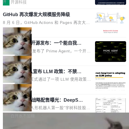
单点设备迈向智能化、网联化、协同化发展。作
开
开源科技
为面向全场景、跨终端的分布式操作系统，开源
GitHub 再次爆发大规模服务降级
鸿蒙通过统一技术底座和分布式能力，为不同类
型智能设备的开发、连接与互联提供关键支撑，
8 月 6 日，GitHub Actions 和 Pages 再次大规
也为产业链企业探索产品创新与商业增长打开新
模服务降级，Actions 完全不可用超过 5 小时，
局
的空间。 8月14日，开源鸿蒙智能硬件开发者日
webhook 停发，连自托管 runner 也因调度层故
（OHDD：OpenHarmony Hardware Develope
Prime Agent 开源发布：一个能自我改
障无法工作。Pages、Copilot code review、C
进的编程 Agent，ARC-AGI 3 超越人类
r Day）将在杭州启航。活动面向智能硬件产业
opilot coding agent 全部受影响。从检测到完全
Prime Intellect 发布了 Prime Agent，一个开源
专家基线
链企业和开发者，邀请行业专家与资深技术顾
恢复，大约 12 小时。 这是 2026 年 8 月的第六
的编程 Agent Harness，核心设计围绕两个抽
局
问，围绕开源鸿蒙技术能力、设备适配、芯片适
起事故，其中四起与 AI/Copilot 服务相关。 Git
象：Recursive Language Model（RLM）和 C
配、功耗与稳定性调优、兼容性测评及统一互联
Hub 员工 kdaigle 在 HN 讨论中贴出了一组数
Rust 项目团队宣布 LLM 政策：不禁
ontinual Harness。在 ARC-AGI 3 基准测试
等内容展开系统讲解和实战交流，帮助企业进一
止，但你要承认哪些代码不是你写的
据：2025 年全年 10 亿次 commit。现在，每周
上，Prime Agent + Opus 5 的组合达到了 95.
Rust 语言项目正式通过了一项 LLM 使用政策，
步了解开源鸿蒙在智能...
2.75 亿次，全年预计 140 亿次。GitHub...
5% RHAE Best@1，超过了 ARC 报告的人类专
覆盖 rust-lang/rust 单一仓库的代码贡献。这不
局
家基线 95.4%。 不是又一个 coding agent 包装
是项目级别的官方立场，目前由五个团队采纳，
器 Prime Agent 的架构和市面上大多数 coding
宇树科技 IPO 战略配售曝光：DeepSe
但它可能是主流开源项目中关于 AI 辅助贡献最
ek 获配 93.3 万股，锁定 36 个月
agent 有本质区别。大多数 agent harness 的设
细致的一份规则。 政策的核心只有一句话：LLM
8月6日晚间，“人形机器人第一股”宇树科技股份
计是基于早期模型的能力—...
可以用来分析、提炼、审阅、建议，但不能用来
有限公司披露IPO发行价格及战略配售结果，杭
白开水不加糖
创作。 具体来说，LLM 生成的代码可以提交，
州深度求索人工智能基础技术研究有限公司（De
但必须满足五个条件：预先安排、非关键、高质
Docker 29.7.2 发布
epSeek）获配93.3399万股，按150.8元/股发行