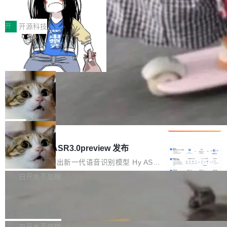
得住、用得稳、省得下、更安全！ 一、从现在开
价值潜能：华为云码道（CodeArts）
q2Seq 和 DocAI 的共同发明人）以及 Oriol Vin
中文驱动的数字员工，自主理解需求、规划步
一、代码仓深度理解技术的作用与价值 在软件工
始，Token使用一目...
代码仓技术解析
yals（Gemini 联合负责人，AlphaSta...
骤、编写代码。不挑模型、不挑平台，curl 一行
程实践中，代码仓是企业核心知识资产的主要载
开
开源科技
装完即用。 开源地址：Gitee · GitCode · GitHu
体。企业级代码仓库通常包含数十万乃至数百万
b 安装 支持 Java 8+（8~26）、macOS / Linu
一条“删库”命令跑 17 小时，算法工程
个文件，其规模远超单次模型调用可承载的上下
师删光 89TB 数据只为干私活
x / Windows / Harmony PC。 # macOS / Linu
文窗口。随着项目规模的持续扩张与代码历史的
最高人民检察院8月4日公布了一起案件：北京一
x / Harmony PC curl -fsSL https://solon.noea
不断累积，代码仓中的模块关系、接口契约、业
名90后算法工程师王某，为了给自己接的私活腾
局
r.org/solon...
务逻辑等关键信息往往分散于数十乃至数百个文
服务器空间，删光了公司AI游戏部门的全部核心
件之中，形成高度复杂的知识关联网络。传统的
Cloudflare 分享推理优化实践：KV ca
数据。 王某2024年1月入职东城区某科技公司AI
che 量化 + 权重压缩，吞吐量提升 4
代码检索手段（如关键词匹配、目录遍历）仅能
短剧部门，有互联网大厂背景。在公司内部架构
Kimi 和 GLM 是当前最强的大模型系列之一，但
1%，成本降 30%
在语法层面完成文本定位，难以触及代码的语义
调整期间，部门三次通知全员将数据从A集群迁
它们有一个共同的问题：太吃显存了。月之暗面
局
内涵与结构关联，导致开发者使用代码智能体在
移到B集群，王某都回复了"收到"。 他没有迁移
的 Kimi K 系列和智谱的 GLM 都是长上下文、M
理解大规模代码仓时面临显著"代码仓理解"瓶
腾讯混元 Hy ASR3.0preview 发布
数据。2024年9月3日下午4点，他使用此前登录
oE 架构的大模型，好用到让人上瘾，但 GPU 显
颈。 代码仓深度理解服务（以下简称" CodeBas
的账号密码进入A集群，输入了一条被程序员圈
存永远不够用。 Cloudflare 的 Workers AI 团队
腾讯混元正式推出新一代语音识别模型 Hy ASR
e深度理解服务"）是华为云码道（CodeA...
称为"删库跑路"的命令——最高管理员权限、无
一直在跑这些模型的推理。他们在官方博客上发
3.0preview。基于最新一代大语言模型 Hy3 的
白开水不加糖
需确认、强制递归删除。17个小时后，运维人员
了一篇技术文章，详细拆解了三种让大模型在 G
语言理解能力，以及融合了高精度语音识别与深
发现异常并中止进程时，89TB数据已经没了。
Pale Moon 34.3.2 发布，苍月浏览器
PU 上跑得更省、更快的技术手段——KV cache
度语义理解能力，实现了语音识别能力的全面升
删掉的是AI游戏部门的全部开发文件，包括公司
量化、模型权重压缩、以及共享 KV cache 的完
级。 根据介绍，Hy ASR3.0preview 目标在于：
Pale Moon 34.3.2 现已发布，这是一个安全更
自研的多个文生3D和...
整性保护。效果是：吞吐量提升 41%，每 token
让语音识别不再只是听清，而是真正听懂。通过
新和少量网页兼容性修复版本。 Changes/fixe
白开水不加糖