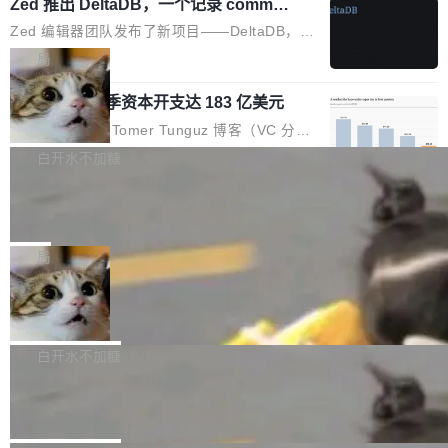
个小型数据库，应用天然按分片构建，单个数据
Zed 推出 DeltaDB，一个记录 commit
高价的三星折叠（三星Galaxy Z Fold8 Ultra / Z
之间所有操作的版本控制系统
库的竞争和爆炸半径问题在设计层面就被消除
Fold8 / Z Flip8）外，其余要么是中低端机器，
Zed 编辑器团队发布了新项目——DeltaDB，一
了。 闲置的 cell 会休眠到几乎不占资源。当 cel
例如iQOO Z11i、REDMI Note 17、REDMI No
个在 git commit 之间记录每一次编辑操作的版
局
l 迁移或唤醒时，新宿主从 S3 恢复 SQLite 数据
te 17 Pro、OPPO K15，要么是vivo X300 E这
本控制系统。目前处于 Early Access 阶段。 De
库继续执行。存储库是持久化的唯一真相...
样的次旗舰。 Galaxy Z Fold8 Ultra / Z Fold8 /
SpaceXAI 单季资本开支达 183 亿美元
ltaDB 的核心思路直接写在 landing page 最显
Z Flip8三款折叠屏新机均在7月22日发布，且全
眼的位置：「Software is made between com
根据风险投资人Tomer Tunguz 博客（VC 分
部搭载骁龙8 Elite Gen5 for Galaxy，它们本该
mits」——软件是在 commit 之间写出来的。git
析）披露的最新分析与第二季度业绩报告，Spac
白开水不加糖
是7月性...
只记录了你提交的最终状态，但真正的工作过程
eXAI在上个季度的总资本支出飙升至183.7亿美
——打字、删改、试错、agent 对话——都在 co
Meta 发布终端编程 Agent“Muse Cod
元。其中，绝大部分资金被直接用于 AI 领域，
e” 和 Muse Spark 1.2 模型
mmit 之间的空隙里丢失了。 DeltaDB 要做的就
金额高达158.3亿美元，这一单项投入已经逼近
Meta 今天发布了两款 AI 产品：Muse Code，
是把这段空隙补上。 回退到任何一次编辑：Delt
微软同期总资本开支的四成。 与亚马逊、Alpha
一个在终端里运行的编程 agent；Muse Spark
局
aDB 捕获 commit 之间的每一次操作，...
bet、微软以及 Meta 等传统科技巨头相比，Spa
1.2，驱动这个 agent 的新模型。一句话概括：
ceXAI的资金消耗速度尤为引人瞩目。然而，支
美团开源 LoHoSearch，用知识图谱校
你可以用 curl -fsSL https://dev.meta.ai/install.
准 AI 能力认知
撑庞大支出的资金来源却呈现出截然不同的面
sh | bash 安装一个能在大项目里自动规划、写
机器出题的前提，是让机器拥有全局视野。整个
貌。数据显示，微软和 Meta 主要依托充沛的经
代码、验证结果的 AI 终端工具。 据介绍，Muse
构建流程可以分为四个环节：建图 → 控制难度
白开水不加糖
营现金流来覆盖资本开支，其资本支出覆盖率分
Code 是 Meta 的编程 agent 产品。它和市场上
→ 质量把关 → 数据概览。
别达到155% 和106%;而SpaceXAI的经营现金
腾讯开源 UCL-MPComm 通信库
已有的终端编程 agent 在设计理念上有几个明显
流仅能覆盖资本开支的12...
的差异点。 异步后台 agent：Muse Code 有一
腾讯网平团队宣布开源了 UCL-MPComm 通信
个主 agent 循环，外加一组后台 agent。这些后