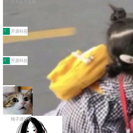
库，并将作为transport接入Mooncake TENT。
白开水不加糖
台 agent...
该通信库针对AI Memory池化场景的数据传输需
CoStrict入选工信部2025人工智能应用
求进行了深度优化，能够实现数据中心内大规模
典型案例
计算节点间多种内存类型的高性能通信。 UCL-
近日，工信部科技司公示《2025人工智能应用典
MPComm将作为一种传输引擎接入Mooncake T
型案例入选名单》，深信服“面向企业研发场景的
开
开源科技
ENT，实现零拷贝传输性能提升30%、非零拷贝
开源 AI 编程平台 CoStrict 应用”凭借卓越的技术
传输性能最高提升5倍。UCL-MPComm底层基
深信服AI算力网关入选工信部人工智能
创新与落地成效成功入选。 全链路私有化部署，
应用典型案例！
于自研UCL-Engine通信引擎，后续腾讯网平将
助力企业AI研发安全落地 当前，越来越多企业已
前不久，工业和信息化部正式发布《2025年人工
持续开源更多基于UCL-Engine的高性能通信组
经开始引入 AI Coding 工具，通过调用公有云模
智能应用典型案例名单》，集中展示人工智能在
开
开源科技
件。 腾讯网平团队在UCL-MPComm中实现了一
型或企业内部部署模型提升研发效率。但随着 AI
各领域的应用成果，覆盖技术底座、行业赋能、
个独立于业务线程的全局通信引擎（Engine），
Coding 从个人辅助工具逐步走向团队级、组织
Jeff Dean 离开 Google：一个时代的结
产品应用、支撑保障、专题等五大方向。深信服
并实...
束，一个实验室的开始
级应用，企业在规模化落地过程中，对安全性、
AI算力网关（AI创新平台）成功入选！ 随着各行
Google 员工编号 20。MapReduce 作者之一。
可控性和代码质量提出了更高要求。 首先是数据
各业的Agent走向规模化建设，算力构成形态逐
Bigtable 作者之一。TensorFlow 的作者之一。
局
安全与合规要求。对于大多数普通研发场景，公
渐丰富，用户关注的重点也在发生变化：不只是
Gemini 的架构师。Google 首席科学家。 Jeff D
有云模型能够满足快速试用和效率提升的需求。
让AI用起来，还要进一步看清混合算力时代下，
🔥 SolonCode v2026.8.4 发布：界面
ean 在 Google 工作了 27 年后，宣布离职。 他
但对于金融、能源、医疗等对数据安全要求较...
字体可调、22 种语言、记忆搜索增强
Token花在哪里、算力是否被充分利用，以及持
不是一个人走。一同离开的还有 Sanjay Ghema
打开终端就能上岗的全中文编码智能体，这一轮
续增长的AI成本该如何优化。 深信服AI算力网关
wat（Google 员工编号 23，Jeff Dean 二十多
把「看得清、用母语、记得住」三件事一次补
梅子酒好吃
正是围绕这些实际问题，从Token治理和成本治
年的编程搭档，MapReduce 和 Bigtable 的共同
齐。 SolonCode 是什么 SolonCode 是杭州无
理两个方面，让用户的每一份算力都看得清、管
作者）、Quoc Le（Google 大脑核心成员，Se
让“代码语义理解”深度释放AI Coding
耳科技研发的企业级终端编码智能体——一位全