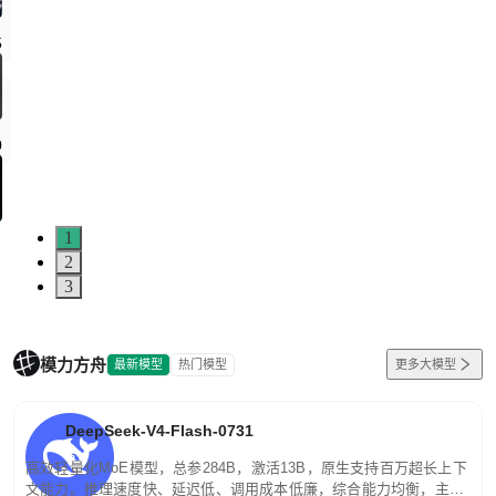
1
2
3
模力方舟
最新模型
热门模型
更多大模型
DeepSeek-V4-Flash-0731
高效轻量化MoE模型，总参284B，激活13B，原生支持百万超长上下
文能力。推理速度快、延迟低、调用成本低廉，综合能力均衡，主打