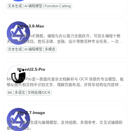
高并发、轻量化任务，适合日常对话、内容创作、基础 RAG、批量
文本生成
AI 编程模型
Function Calling
文案处理等普惠刚需场景。
Qwen3.8-Max
2.4万亿参数MoE旗舰，编程与办公能力全面跃升，可自主编程十数
天交付完整项目。胜任法律、金融、设计等数百种专业任务，一次对
话端到端交付生产级成果。原生视觉理解贯穿规划、执行与验证全流
文本生成
AI 编程模型
多模态
程，支持超长文档与长视频的深度语义解析。长程任务中自主规划与
闭环迭代，持续进化。
MinerU2.5-Pro
MinerU2.5-Pro是一款面向复杂文档解析与 OCR 场景的专业模型，能
够从图片和文档中识别文字、理解页面布局，并将非结构化内容转换
为便于存储、检索和二次处理的结构化结果。
8K
多语言
文档处理/OCR
Wan2.7-Image
万相 2.7 图像生成与编辑模型，支持组图、多图参考、交互式编辑和
最高 2K 输出。