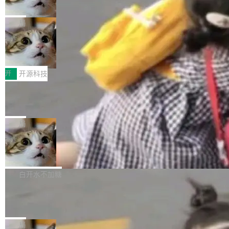
诉讼，称“Apple is getting this wron
（<a href="https://bugzilla.mozilla.org/show_
orkers 跑了十年 Isolate。用 CEO Matthew Pri
上个月，苹果一纸诉状把 OpenAI 告上法庭，指
g”
bug.cgi?id=204...
nce 的话说：「我们一生都在用 Isolate 运行代
控其挖角苹果前员工并窃取商业秘密。苹果的诉
局
码，而 AI Agent 不需要容器，它们需要的是 Iso
状把 OpenAI 描述成一个系统性地从前东家挖
late。」 容器为什么不合适 容器的问题在于启动
HUAWEI MatePad Edge上架WorkBu
人、套取机密信息的对手。 OpenAI 没发律师
ddy鸿蒙PC版，说话就能干活的AI办公
和销毁都太重了。一个 Agent 要执行的任务可能
函，也没选择庭外沉默。它在官网贴了一篇博
全能AI工作台WorkBuddy鸿蒙PC版上架HUAWE
搭子
只需要几毫秒的 CPU 时间，但容器从冷启动到
文，标题只有六个字：Apple is getting this wro
I MatePad Edge应用市场，直接下载即可使
开
开源科技
就绪要花数秒。如果未来有十...
ng。 然后，它把邮件往来和 iMessage 聊天记
用，与鸿蒙电脑上的体验一致。值得一提的是，
FFmpeg 9.0 发布：代号“Lei”，以此纪
录全贴了出来。 他发错人了 苹果外部律师 Gabr
这是目前市面上唯一支持平板接入WorkBuddy P
念中国开发者雷霄骅
iel Gross 来自 Weil 律所，2 月 23 日下午 5:53
C版的产品，搭载“人机双写”重磅功能——你写
全球知名开源多媒体框架 FFmpeg 今天正式发
给 OpenAI 总法律顾问 Che Chang 发了封邮
你的，AI写AI的，同屏协作互不干扰。一句话让
布了 9.0 版本。这个版本除了带来新一代音视频
局
件，附了一封长信，要求 OpenAI 配合调查前苹
AI帮你干活，现在开启全新体验！ 温馨提示：
处理能力和硬件加速支持之外，还有一个特殊之
果员工带走机密信...
亚马逊成本失控：AI 写代码烧掉 1215
体验WorkBuddy鸿蒙PC版前，请将 HUAWEI M
处：FFmpeg 9.0 的代号是“Lei”。 这个名字，
万元，超预算 860%
atePad Edge 升级至 HarmonyOS 6.1.0.135S
来自中国开发者雷霄骅（Lei Xiaohua）。 对于
外媒近日曝光了亚马逊的多份内部报告显示，AI
P9 patch03及以上版本。 *升级路径：设置 > 搜
很多中国音视频开发者而言，这个名字并不陌
导致公司在多个项目上超支。《金融时报》报道
白开水不加糖
索“软件更新” > 检查更新，即可搜索新版本，下
生。十年前，他通过大量中文技术文章、源码分
称，仅一个项目的成本超支就高达 180 万美元
载安装完成升级即可。 没有...
析和开源示例，让一代开发者第一次真正理解 F
Hugging Face CEO 发声：中国正在开
（约合人民币 1215 万元）。 具体来说，一名工
源模型上碾压我们
Fmpeg，也成为很多人进入音视频开发领域的
程师借助 Anthropic 旗下 Claude Sonnet 模型
"他们正在开源模型上碾压我们。" Hugging Fac
“启蒙老师”。 而今年，恰好是雷霄骅离世十周
编写程序，目标是完成电商平台作者信息与商品
e CEO Clément Delangue 在 CNBC 的采访里
局