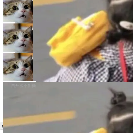
年。FFmpeg 社区最终选择用一个大版本的名
列表的数据匹配 —— 一项常规的数据处理任
没有拐弯抹角。他说中国正在赢得 AI 竞赛，而
字，留下了这份纪念。 雷霄骅曾是中国传媒大学
务，最终却产生了 180 万美元的账单，实际支出
当 AI agent 把源码变成了最好的扩展系
且按目前的速度，中国 AI 工具预计在今年底或
数字电视技术方向的博士生，长期从事视频、音
统，开发者工具必须开源
超出原定预算 860%。 更令人意外的是，该项目
2027 年就能追上美国前沿实验室的水平。 Dela
五年前，David Crawshaw 问过很多软件工程师
频技...
最终并未成功落地，而高额算力消耗持续运行长
ngue 把原因归结为一件事：开放协作。中国的
一个问题：你写过什么给自己用的程序？答案几
局
达 5 个月，公司直到财务对账时才察觉异常。这
AI 开发者在一个共享和协作的生态里加速迭代，
乎都是没有。工程师们整天用别人写的程序写程
意味着一个无人看管的 AI 程序，在近半年时间
而美国模型厂商在"闭门造车"。他的原话是 "buil
DeepSeek Harness 宣布内测邀请，全
序给别人用。偶尔有人自己写个博客系统、智能
里日夜不停地"烧钱"。 复盘显示，...
网最大规模开源 Agent 路演现场诞生
ding in silos"——各自为战，互不通气。 这个判
家居控制、家庭实验室，都算稀奇事。 Crawsh
一条内测招募帖，发出去的时候大概没人想到它
断从他嘴里说出来分量不同。Hugging Face 是
aw 是 Shelley 的作者，一个开源 AI coding age
会变成一场开源 Agent 生态的路演。 8月1日，
局
全球最大的开源 AI 平台，上面跑着上百万个模
nt。他最近在博客上写了一篇文章，核心论点很
DeepSeek Harness 团队负责人崔添翼（tiany
型。谁在开源赛道上领先，...
简单：开发者工具必须开源。 理由不是传统的自
商汤 SenseNova U1.5-Lite-Preview
i）在 X 上发帖： 「如果你是 Agent Harness 相
开源
由软件情怀，而是一个跟 AI agent 直接相关的
关开源项目的开发者，希望参加 DeepSeek Har
商汤科技宣布面向社区开源轻量级统一多模态模
技术判断。 两行 prompt 就能个性化任何软件 C
ness 的内测，可以回复或私信联系我。请附上
型的预览版本 SenseNova U1.5-Lite-Preview。
白开水不加糖
rawshaw 给出了两个 prompt。 第一个： "下载
GitHub id 以及开源代表作。」 DeepSeek 曾在
公告称，SenseNova U1.5-Lite-Preview并非简
某个软件的源码，在本地构建。修改 agent ...
官方招聘信息中写过一条简洁有力的公式：Mod
单的模型规模升级，而是基于 SenseNova U1
el + Harness = Agent。模型负责理解和推理，
的一次系统性迭代，不仅在同一架构中贯通视觉
Harness 负责把能力落到真实环境中——调用工
理解、推理、生成与编辑，还仅以 8B-MoT 的轻
具、读写文件、管理上下文、处理错误、完成闭
量大小，将能力推进到4K、更精细的真实质感、
环。崔添翼招人的标...
更复杂的视觉控制和可持续迭代编辑。 相比 U