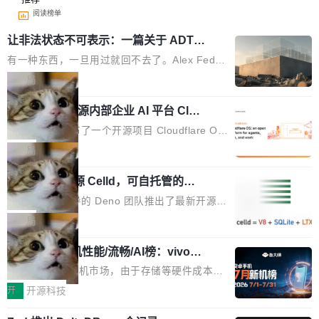
阅读榜单
让非法状态不可表示：一篇关于 ADT
的帖子在 Reddit 火了
有一种东西，一旦用过就回不去了。Alex Fedos
eev 管它叫"软件设计的基石"。 他说的东西不新
局
鲜——代数数据类型（ADT），尤其是和类型
Cloudflare 开源内部企业 AI 平台 Clou
（sum type）。但他说清楚了一件事：这不是类
dflare OS
型系统的学术体操，是日常编码的思维方式。 文
Cloudflare 发布了一个开源项目 Cloudflare O
章从一个简单的例子切入。一个网站的深色主题
S。如果你只看官方博客，你会觉得这是又一
局
设置，如果用布尔值 + 可空字段来表示——bool
个"AI 知识库 + 聊天机器人"——每个大厂都在
ean 表示是否可切换，nullable 的默认模式、浅
Deno 团队开源 Celld，可自托管的分
做，没什么新鲜的。 但 Kenton Varda 在 Twitte
布式 Durable Objects
色方案、深色方案——会产生大量无意义的组
r 上把事情说清楚了： 今天我们发布了 Cloudfla
Ryan Dahl 领导的 Deno 团队推出了最新开源项
合。方案缺了、配置冲突了、全 null 了。要知道
re OS，一个带连接器的聊天机器人，跟其他所
目 Celld，一个能在自己机器上运行 Cloudflare
局
哪些组合有效，作者说，你得靠"文档、校验、或
有科技公司做的一样。只不过，实际上它不一
Workers 和 Durable Objects 的守护进程。 设
者部落知识"。 换个写法。Rust 的 enum，两个
样。这是 Sandstorm.io 的重制版，我十年前的
鲁大师7月新机性能/流畅/AI榜：vivo夺
计思路很直接：每个对象是一个独立的 SQLite
变体：Switchable...
性能、流畅双第一，三星Galaxy Z系列
那个创业公司。不同的是，这次它构建在 Cloudf
数据库，按名称寻址，复制到你自己的 S3 兼容
2026年7月的手机市场，由于存储等硬件成本暴
新折叠缺席
lare Workers 上——我花了九年时间搭建的平台
存储库里。节点之间只通过这个存储库协调——
增，手机厂商的日子也不好过啊，新机速度明显
开
开源科技
——并且深度集成了 AI。这基本上是我十年秘密
没有控制平面，没有共识协议。每个对象自带一
放缓，因此硝烟味淡了许多。新机参数规格除开
计划的顶峰。 十年前，Ken...