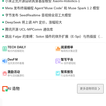
小米正式开源自研具身基座模型 Xiaomi-Robotics-1
Meta 发布终端编程 Agent“Muse Code” 和 Muse Spark 1.2 模型
字节发布 SeedRealtime 音视频全双工大模型
DeepSeek 将上调 API 定价，涨幅较大
腾讯开源 UCL-MPComm 通信库
跳出 Fatjar 的束缚：Solon 插件的体外扩展（E-Spi）与热插拔（H-Spi）
TECH DAILY
阅读榜单
每日内容报纸化
每周热文看这里
DevFM
智写平台
当天资讯听着看
AI 创作更轻松
激励活动
智库报告
参与活动赢源石
行业技术报告
AI 造物
更多造物项目