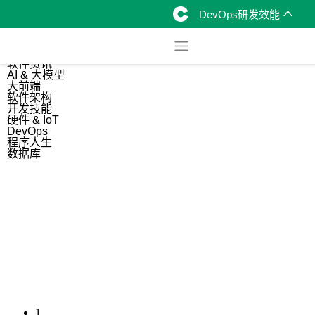
DevOps研发效能
综合
开源资讯
软件资讯
AI & 大模型
大前端
软件架构
开发技能
硬件 & IoT
DevOps
程序人生
数据库
1