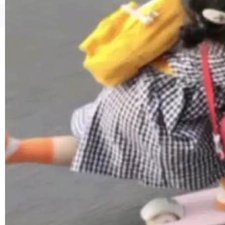
1，U1.5-Lite-Preview 在以下方向上带来了显著
提升： 原生支持4K图像生成； 更精细的局部纹
©OSCHINA(OSChina.NET)
京ICP备2025119063号
理、细节与真实世界质感； 更准确的中英文文字
生成与复杂版式组织； 更稳定的图...