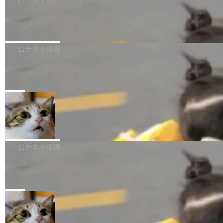
成本降低 30%，精度不变。 FP8 省的不仅是显
先理解你的语境和意图，再把准确的文字直接给
s： 实现了URL.Parse()便捷功能 对浏览器内部
存 KV cache 是推理时最吃显...
到你。从“逐字转写、单点优化”演进为“理解语
PostgreSQL 18/19 新特性深度解读
函数添加了多项边界检查，以避免潜在的越界访
境、兼容场景、一键直出”。 Hy ASR 3.0 previe
问、下溢和溢出。（DiD） 修复了加载和解析内
演讲者分享了一个有趣的实践：面对 PG 18 已
w 不要求标准普通话，方言识别覆盖粤语、吴语
容提供的字体时出现的几个问题 为避免音频加
发布的 Release Notes，他利用 AI 工具（如 Co
白开水不加糖
等 10 大方言片区和 20 余个二级小片区。在开
载、处理和播放过程中可能出现的一系列错误，
pilot）对数千条 commit 日志进行自动分析，先
源评测集中，Hy ASR 3.0 preview 在多语种的
对音频采样频率设定了下限 采样率低于 8kHz
慕尼黑市政府为全职开源项目维护者提
让模型总结出三十余条潜在特性，再逐条要求生
WER（...
供资助
（通常被认为是 "telephone"/"walkie-talkie" 音
成详细解释和代码校验，最终筛选出对用户体感
"在过去大约 10 年的大部分时间里，libexpat 的
质的最低采样率）的音频格式将被拒绝 修复了 C
最强的若干项。对于尚未正式发版的 PG 19，则
维护工作一直与我的日常工作、家务、社交生活
局
SS 圆角虚线样式中可能存在的问题 如果表单中
通过拉取过去一年内（从 PG 18 Beta1 时间点
和休闲娱乐竞争时间。" 这是 libexpat 维护者 S
的图像元素不在同一个子树中，则它们将不再关
至今）的所有 commit，同样交由 AI 分析提炼。
Firefox 153.0.3 发布
ebastian Pipping 写在博客里的话。8 月 4 日，
联 加...
经过人工复核，准确度令人满意。这一方法也为
他宣布了一个新消息：从 2026 年 8 月 1 日起，
Firefox 153.0.3 现已发布，具体更新内容如
社区爱好者提供了高效跟踪新版本的思路。
他可以全职维护 libexpat 了，最长 6 个月。发
下： New Smart Window 包含多项增强功能：
白开水不加糖
工资的是慕尼黑市政府。 libexpat 是一个 C99
<ul> <li>现在建议列表会显示更多结果，方便用
编写的流式 XML 解析器，MIT 许可证。和 libx
Cloudflare Computer 开源：你的 Age
户查找历史记录和切换到已打开的标签页。（<a
nt 需要一台电脑，而不是一个容器
ml2 一样，它是世界上使用最广泛的 XML 解析
href="https://bugzilla.mozilla.org/show_bug.c
Cloudflare 开源了名为 @cloudflare/computer
库之一。你的操作系统、浏览器、无数的基础设
gi?id=2019042">Bug&nbsp;2019042</a>）</l
的 npm 包。项目的核心论点是：容器不适合 Ag
局
施软件，很可能都在用它。而过去十年，维护它
i> <li>现在，助手可以直接使用 Exa 的网络搜索
ent 计算。真正适合的，是 Isolate。 Cloudflare
的人一直在用业余...
结果回答问题，而无需将问题转交给搜索引擎。
OpenAI 公开邮件和聊天记录回应苹果
工程师在这件事上没什么可谦虚的——他们用 W