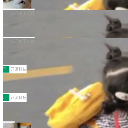
准 AI 能力认知
撑庞大支出的资金来源却呈现出截然不同的面
sh | bash 安装一个能在大项目里自动规划、写
机器出题的前提，是让机器拥有全局视野。整个
貌。数据显示，微软和 Meta 主要依托充沛的经
代码、验证结果的 AI 终端工具。 据介绍，Muse
构建流程可以分为四个环节：建图 → 控制难度
白开水不加糖
营现金流来覆盖资本开支，其资本支出覆盖率分
Code 是 Meta 的编程 agent 产品。它和市场上
→ 质量把关 → 数据概览。
别达到155% 和106%;而SpaceXAI的经营现金
已有的终端编程 agent 在设计理念上有几个明显
腾讯开源 UCL-MPComm 通信库
流仅能覆盖资本开支的12...
的差异点。 异步后台 agent：Muse Code 有一
腾讯网平团队宣布开源了 UCL-MPComm 通信
个主 agent 循环，外加一组后台 agent。这些后
库，并将作为transport接入Mooncake TENT。
白开水不加糖
台 agent...
该通信库针对AI Memory池化场景的数据传输需
CoStrict入选工信部2025人工智能应用
求进行了深度优化，能够实现数据中心内大规模
典型案例
计算节点间多种内存类型的高性能通信。 UCL-
近日，工信部科技司公示《2025人工智能应用典
MPComm将作为一种传输引擎接入Mooncake T
型案例入选名单》，深信服“面向企业研发场景的
开
开源科技
ENT，实现零拷贝传输性能提升30%、非零拷贝
开源 AI 编程平台 CoStrict 应用”凭借卓越的技术
深信服AI算力网关入选工信部人工智能
传输性能最高提升5倍。UCL-MPComm底层基
创新与落地成效成功入选。 全链路私有化部署，
应用典型案例！
于自研UCL-Engine通信引擎，后续腾讯网平将
助力企业AI研发安全落地 当前，越来越多企业已
前不久，工业和信息化部正式发布《2025年人工
持续开源更多基于UCL-Engine的高性能通信组
经开始引入 AI Coding 工具，通过调用公有云模
智能应用典型案例名单》，集中展示人工智能在
开
开源科技
件。 腾讯网平团队在UCL-MPComm中实现了一
型或企业内部部署模型提升研发效率。但随着 AI
各领域的应用成果，覆盖技术底座、行业赋能、
个独立于业务线程的全局通信引擎（Engine），
Coding 从个人辅助工具逐步走向团队级、组织
Jeff Dean 离开 Google：一个时代的结
产品应用、支撑保障、专题等五大方向。深信服
并实...
束，一个实验室的开始
级应用，企业在规模化落地过程中，对安全性、
AI算力网关（AI创新平台）成功入选！ 随着各行
Google 员工编号 20。MapReduce 作者之一。
可控性和代码质量提出了更高要求。 首先是数据
各业的Agent走向规模化建设，算力构成形态逐
Bigtable 作者之一。TensorFlow 的作者之一。
局