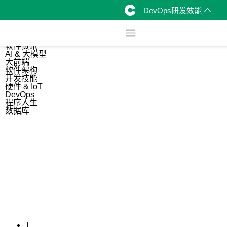
DevOps研发效能
综合
开源资讯
软件资讯
AI & 大模型
大前端
软件架构
开发技能
硬件 & IoT
DevOps
程序人生
数据库
1