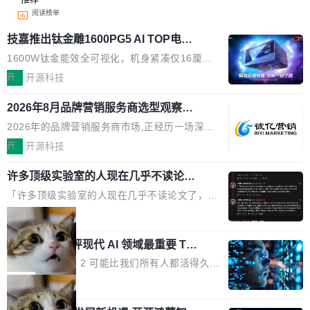
阅读榜单
技嘉推出钛金雕1600PG5 AI TOP电
源：为发烧级主机与本地AI算力打造旗
1600W钛金能效全可视化，机身紧凑仅16厘米
舰供电方案
继2026台北电脑展首度亮相后，技嘉科技近日正
开
开源科技
式发布钛金雕1600PG5 AI TOP电源。这款高端
2026年8月品牌营销服务商选型观察：
电源专为发烧级DIY主机与本地AI算力平台打
从流量思维到品牌资产思维的范式转移
造，整机长度仅16厘米，提供1600W额定功率
2026年的品牌营销服务商市场,正经历一场深刻
与80PLUS钛金能效；支持ATX 3.1与PCIe 5.1
的价值重构。全球全案品牌代理机构市场从2025
开
开源科技
规范，结合服务器级元件、完善供电线材与内置
年的83.1亿美元增长至2026年的86.6亿美元,年
实时LCD监控屏，可充分满足当下高阶PC主机
许多顶级实验室的人现在几乎不读论文
复合增长率达5.44%,预计2032年将突破120亿美
了
的严苛使用需求。 澎湃功率，紧凑机身 钛金雕1
元。数字广告与公共关系相关服务市场更是从20
「许多顶级实验室的人现在几乎不读论文了，而
600PG5 AI TOP具备强悍输出功率，同时实现
25年的8463亿美元扩张至2026年的8763亿美
且他们认为 ICLR/ICML/NeurIPS 充斥着大量过
局
机身尺寸大幅精简。整机长度仅16厘米，属于同
元。数字的背后是一个清晰的事实——品牌对专
度宣传和欺诈。」 OpenAI 研究员 Keller Jorda
功率段机身尺寸十分紧凑的1600W电源产品。小
业化营销服务的需求从未如此迫切。 但市场扩容
xAI 前工程师评现代 AI 领域最重要 Top
n 这条推文引发了广泛讨论。他不是在说风凉
巧机身有效提升市面主流标准A...
3 开源项目
的同时,服务商的竞争逻辑正在改变。2026年Top
话，他是说出了一个圈内人尽皆知但很少公开捅
Flash Attention 2 可能比我们所有人都活得久。
Agency年度合辑的观察指出,“产品”这个离消费
破的事实。 Jordan 随后补充了一句软化声明：
这句话不是来自某个技术博客，而是出自 Hieu
局
者最近的载体,在整个品牌营销层面的权重显著变
「我不认为这些会议上大部分论文都在过度宣传
Pham 的一条推文。Hieu Pham 是谁？他是 xAI
高了。全域营销服务商的竞争正在从规模转向深