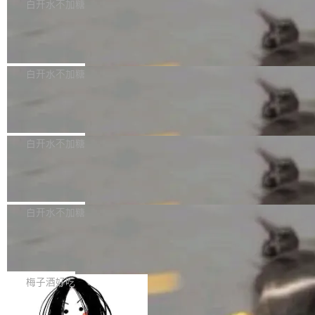
可以用来分析、提炼、审阅、建议，但不能用来
有限公司披露IPO发行价格及战略配售结果，杭
白开水不加糖
创作。 具体来说，LLM 生成的代码可以提交，
州深度求索人工智能基础技术研究有限公司（De
Docker 29.7.2 发布
但必须满足五个条件：预先安排、非关键、高质
epSeek）获配93.3399万股，按150.8元/股发行
量、充分测试、充分审查，并且必须披露。LLM
价格计算，认购金额约1.41亿元，股份锁定期为
Docker 29.7.2 现已发布，具体更新内容如下：
不得生成涉及安全性的关键变更，除非作者本身
36个月。 公告显示，本次宇树科技战略配售对
Bug fixes and enhancements 修复多次传递同
白开水不加糖
就是领域专家。即使如此，政策也"强烈不建
象主要包括长期投资机构、与公司业务具有战略
一环境变量时，docker service create和docker
议"这么做。 对于不披露的情况，审核者可以直
合作关系或长期合作愿景的大型企业、科创板保
Apache Fluss 毕业成为顶级项目
service update会发生 panic 的问题。docker/cl
接关闭 PR，无需解释。 政策作者 Jynn Ne...
荐人跟投子公司，以及公司高级管理人员和核心
i#7145 修复了 Docker Engine 29.7.0 中引入的
今年 7 月，Apache Fluss 的毕业提案在 Apach
员工参与设立的专项资产管理计划。其中，Dee
一个回归问题，该问题导致拉取镜像时会拒绝包
e 孵化器项目管理委员会（IPMC）投票中获得
白开水不加糖
pSeek作为与宇树科技具备战略合作关系的企
含绝对 hardlink 目标的镜像（此类镜像由某些镜
全票通过，随后获 Apache 软件基金会董事会批
业，获配股份数量占本次发行数量的2.31%。 除
像构建工具生成）。moby/moby#53305 修复了
马斯克 AI 百科项目 Grokipedia 被曝数
准。今天，Apache 软件基金会正式宣布 Apach
DeepSeek外，腾讯旗下上海启善投资有限公司
月未更新
Docker Engine 29.7.0 中引入的一个回归问
e Fluss 孵化毕业，成为 Apache 顶级项目（TL
埃隆·马斯克推出的AI百科项目 Grokipedia 被曝
获配9...
题，该问题可能导致在旧版 Linux 内核...
P）！这一里程碑不仅标志着 Fluss 迈入新的发
长期停止内容更新，未能实现其作为“AI版维基百
白开水不加糖
展阶段，也将进一步推动流式存储、实时湖仓与
科”替代品的目标。 据 Lawfare 最新调查，自今
AI 数据基础加速融合，为实时数据基础设施的发
Solon I18n：三种解析器，零样板代码
年4月以来，Grokipedia 页面更新功能基本停
展开启新的篇章。
滞，过去三个月内没有任何条目完成更新，用户
如果你在 Spring Boot 里做过国际化，流程大概
提交的编辑请求也长期处于待处理状态。 Groki
是这样的：配 MessageSource 的 Bean、写 R
梅子酒好吃
pedia 于去年底上线，定位为由人工智能生成内
eloadableResourceBundleMessageSource、
容的百科平台，被马斯克视为传统众包百科网站
Apache Doris 4.1 全面增强 Iceberg：
声明 LocaleResolver、注册 LocaleChangeInt