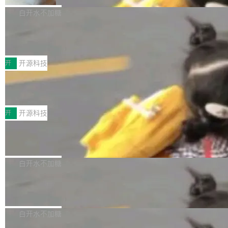
V ...
注意这是 OpenCode 一家的消耗。 OpenCode
作系统的第十八个主要版本。 自 NetBSD 10.1
白开水不加糖
是 Anomaly 出品的 AI 编程工具，套餐 10 美元/
以来的变化 更新亮点： 新增对 RISC-V 处理器
月。用户交了 10 美元，就能用 DeepSeek Flas
2026 ChinaJoy鸿蒙游戏增长臻享会举
架构的支持。NetBSD 11.0 是首个支持 64 位 R
办，鲸鸿动能系统呈现游戏行业解决方
h 随便写代码，按网友说法：「怎么使劲用也用
ISC-V 平台的稳定版本，涵盖一系列基于 StarFi
8月1日，2026 ChinaJoy期间，鸿蒙游戏增长臻
案
不完。」5T 来自免费额度，3T 来自 Go...
ve JH71XX 的设备，例如 VisionFive 2、PINE
享会在上海举办。鸿蒙生态的全场景智慧营销平
开
开源科技
64 STAR64，以及 QEMU。 增强了对 POSIX.1
台鲸鸿动能协同华为游戏中心，面向游戏行业开
-2024 和 C23 编程接口标准的兼容性。 compat
技嘉X3D系列再添新成员 B850 AORU
发者及生态伙伴，系统呈现了平台在游戏领域的
S ELITE X3D主板强化性能体验
_linux(8) 增强了对 Linux 系统调用的支持，包
完整能力版图——从IAP高价值用户的全周期经
面向AMD Ryzen X3D处理器玩家，技嘉X3D系
括 epoll（围绕 kqueue 实现）、POSIX 消息队
营、到IAA游戏的“买变一体”正循环、再到联运与
列主板阵容迎来新成员——B850 AORUS ELITE
开
开源科技
列、...
广告协同的全链路经营闭环，以及面向全球市场
X3D。作为面向主流高性能平台打造的全新主板
的出海增长布局。 华为终端云业务商业化销售负
Zadig v5.0 发布：AI 发布专员与 AI 审
产品，B850 AORUS ELITE X3D延续技嘉在X3
查专员上线
责人在开场致辞中表示，游戏开发者的核心诉求
D平台优化上的技术积累，旨在为游戏玩家带来
我们团队这几天最大的卡点不是 AI 写得不够
已不再是“多一个投放渠道”，而是一套能够持续
更稳定、更高效的装机选择。 B850 AORUS ELI
好，是 AI 写得太好了。 好到审查排期从两天的
白开水不加糖
驱动增长的体系。截至目前，搭载HarmonyOS
TE X3D基于AMD AM5平台打造，支持AMD Ry
活儿拖成了五天。PR 一堆起来没人敢合，发布
6的终端设备已突破7000万台，注册开发者数量
zen 9000/8000/7000系列处理器，并针对X3D
Dgraph v25.4.0 发布，具有图形后端的
窗口推了又推。好到合进 main 分支的代码，我
已突破 1100 万。随着鸿蒙生态汇聚越来越多的
原生 GraphQL 数据库
处理器特性进行平台级优化。其搭载X3D鸡血模
们自己都没看完。 这事不是个例。GitLab 调研
Dgraph 是一个水平可扩展的分布式 GraphQL
高质量游戏...
式2.0，可根据不同使用场景释放处理器潜力，
过 1528 名开发者，85% 说 AI 把瓶颈从写代码
数据库，有一个图形后端。作为一个原生的 Gra
白开水不加糖
帮助玩家在游戏与高负载应用中获得更充分的性
转移到了审代码。 写代码有人替你干了。但审代
phQL 数据库，它严格控制数据在磁盘上的排列