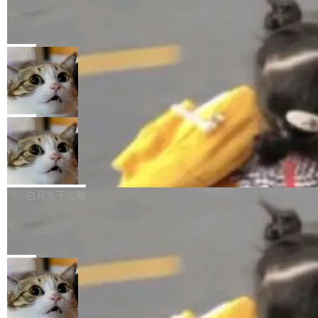
某个软件的源码，在本地构建。修改 agent ...
官方招聘信息中写过一条简洁有力的公式：Mod
Ubuntu 将核心系统包从 deb 转成了 s
单的模型规模升级，而是基于 SenseNova U1
nap
el + Harness = Agent。模型负责理解和推理，
的一次系统性迭代，不仅在同一架构中贯通视觉
Ubuntu 正在把又一个核心系统包从 deb 转为 s
Harness 负责把能力落到真实环境中——调用工
理解、推理、生成与编辑，还仅以 8B-MoT 的轻
nap。这次是 hwctl——一个用来检查 Ubuntu
局
具、读写文件、管理上下文、处理错误、完成闭
量大小，将能力推进到4K、更精细的真实质感、
硬件认证状态的命令行工具。 Canonical 工程师
环。崔添翼招人的标...
更复杂的视觉控制和可持续迭代编辑。 相比 U
Dario Amodei 担心新人来 Anthropic
Alan Griffiths 在邮件列表中说得很直白：「hwc
只为金钱，不为使命
1，U1.5-Lite-Preview 在以下方向上带来了显著
tl 是一个 Ubuntu 专有的包，它和它的依赖项都
顶级 AI 研究员在两家公司之间来回跳，中间只
提升： 原生支持4K图像生成； 更精细的局部纹
是 Ubuntu 专有的，不会用在其他发行版上。」
隔了几天。 Lilian Weng 上周刚宣布因健康原因
局
理、细节与真实世界质感； 更准确的中英文文字
所以 deb 版本的受众实际上为零。既然只有 Ub
离开 Thinking Machines Lab，说自己作为联合
生成与复杂版式组织； 更稳定的图...
untu 用户在用，那用 snap 打包就没什么可纠结
FFmpeg 9.0 发布
创始人的角色「太累了」。几天后，The Inform
的。 从 deb 到 snap 的迁移路径 hwctl 是 rust-
ation 就曝出她将重回 OpenAI，负责递归自我
FFmpeg 9.0 现已发布，包含多项改进。官方更
hwlib 硬件 API 库的一部分，命令行工具负责查
改进方向的研究。她是 Thinking Machines 过
新日志列出的 9.0 版本主要更新内容如下： 扩
白开水不加糖
询 Ubuntu 的硬件认证数据库。...
去一年内第四个离开的联合创始人。 这家由前
展 AMF 色彩转换器 (vf_vpp_amf) 的 HDR 功能
OpenAI CTO Mira Murati 创立的公司，连创始
DeepSeek V4 Flash 单日消耗 8 万亿 t
MP4 muxer 中支持 LCEVC 音轨复用 Playdate
okens 登顶热搜
团队都留不住。 但 Thinking Machines 不是唯
视频编码器和多路复用器 添加 v360_vulkan filt
8 万亿 tokens。一天。一家公司的消耗。 Open
一在人才争夺战中失血的公司。六月，Google
er HE-AAC 960 解码 (DAB+) transpose_cuda
Code 在 X 上发帖：「DeepSeek Flash did 8T
局
连失两员大将：Noam Shazeer 去了 Op...
filter 添加 AMF Frame Rate Converter (vf_frc
tokens on August 1st. 5T of free usage + 3T
_amf) filter SMPTE 2094-50 元数据支持和直
NetBSD 11.0 正式发布
on OpenCode Go.」79.8 万次浏览，连带着 #
通 ProRes RAW VideoToolbox 硬件加速器 AP
DeepSeek一天消耗了8万亿# 上了微博热搜——
NetBSD 11.0 现已正式发布，这是 NetBSD 操