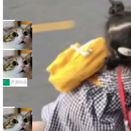
工资的是慕尼黑市政府。 libexpat 是一个 C99
<ul> <li>现在建议列表会显示更多结果，方便用
编写的流式 XML 解析器，MIT 许可证。和 libx
Cloudflare Computer 开源：你的 Age
户查找历史记录和切换到已打开的标签页。（<a
nt 需要一台电脑，而不是一个容器
ml2 一样，它是世界上使用最广泛的 XML 解析
href="https://bugzilla.mozilla.org/show_bug.c
Cloudflare 开源了名为 @cloudflare/computer
库之一。你的操作系统、浏览器、无数的基础设
gi?id=2019042">Bug&nbsp;2019042</a>）</l
的 npm 包。项目的核心论点是：容器不适合 Ag
局
施软件，很可能都在用它。而过去十年，维护它
i> <li>现在，助手可以直接使用 Exa 的网络搜索
ent 计算。真正适合的，是 Isolate。 Cloudflare
的人一直在用业余...
结果回答问题，而无需将问题转交给搜索引擎。
OpenAI 公开邮件和聊天记录回应苹果
工程师在这件事上没什么可谦虚的——他们用 W
诉讼，称“Apple is getting this wron
（<a href="https://bugzilla.mozilla.org/show_
orkers 跑了十年 Isolate。用 CEO Matthew Pri
上个月，苹果一纸诉状把 OpenAI 告上法庭，指
g”
bug.cgi?id=204...
nce 的话说：「我们一生都在用 Isolate 运行代
控其挖角苹果前员工并窃取商业秘密。苹果的诉
局
码，而 AI Agent 不需要容器，它们需要的是 Iso
状把 OpenAI 描述成一个系统性地从前东家挖
late。」 容器为什么不合适 容器的问题在于启动
HUAWEI MatePad Edge上架WorkBu
人、套取机密信息的对手。 OpenAI 没发律师
ddy鸿蒙PC版，说话就能干活的AI办公
和销毁都太重了。一个 Agent 要执行的任务可能
函，也没选择庭外沉默。它在官网贴了一篇博
全能AI工作台WorkBuddy鸿蒙PC版上架HUAWE
搭子
只需要几毫秒的 CPU 时间，但容器从冷启动到
文，标题只有六个字：Apple is getting this wro
I MatePad Edge应用市场，直接下载即可使
开
开源科技
就绪要花数秒。如果未来有十...
ng。 然后，它把邮件往来和 iMessage 聊天记
用，与鸿蒙电脑上的体验一致。值得一提的是，
录全贴了出来。 他发错人了 苹果外部律师 Gabr
FFmpeg 9.0 发布：代号“Lei”，以此纪
这是目前市面上唯一支持平板接入WorkBuddy P
念中国开发者雷霄骅
iel Gross 来自 Weil 律所，2 月 23 日下午 5:53
C版的产品，搭载“人机双写”重磅功能——你写
全球知名开源多媒体框架 FFmpeg 今天正式发
给 OpenAI 总法律顾问 Che Chang 发了封邮
你的，AI写AI的，同屏协作互不干扰。一句话让
布了 9.0 版本。这个版本除了带来新一代音视频
局
件，附了一封长信，要求 OpenAI 配合调查前苹
AI帮你干活，现在开启全新体验！ 温馨提示：
处理能力和硬件加速支持之外，还有一个特殊之
果员工带走机密信...
体验WorkBuddy鸿蒙PC版前，请将 HUAWEI M
亚马逊成本失控：AI 写代码烧掉 1215
处：FFmpeg 9.0 的代号是“Lei”。 这个名字，
万元，超预算 860%
atePad Edge 升级至 HarmonyOS 6.1.0.135S