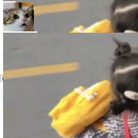
张CT影像上完成像素级精细分割，让系统"...
新功能 macOS：在 Connect/Share 按钮中添加
ube 视频，标题是"SwiftUI 七年后：一个平庸的
局
通过 AirDop 共享书籍的功能 Content server：
故事"。视频核心观点很简单：SwiftUI 发布七年
支持可向服务器后端添加新端点的插件 Edit boo
DBeaver 26.1.4 发布
了，仍然像一个永久公测版。 Manshin 从数据
k：Compress images：添加将 GIF 图像转换为
流、布局系统、API 稳定性、性能、跨平台五个
DBeaver 是一个免费开源的通用数据库工具，适
JPEG/WebP 的选项 ToC Editor：添加一个按
维度逐一批判了 SwiftUI。最让人印象深刻的一
用于开发人员和数据库管理员。DBeaver 26.1.4
白开水不加糖
钮，用于对目录中的条目进...
个论据是：苹果官方的 SwiftUI 教程项目 Land
现已发布，具体更新内容包括： AI 助手： <ul st
marks，用最新 Xcode 在最新 macOS 上构建
yle="margin-left:0; margin-right:0"> <li><span
运行，出来的效果是坏的——侧边栏按钮大小不
style="color:#000000">现在可以通过键盘访问
加载更多
一，界面错位。他说这个问题"两年前就发现了，
AI 聊天功能（添加了一些快捷键）</span></li>
至今没变"。 数据流方面，Manshin 指出 SwiftU
<li><span style="color:#000000">新增了始终
I 的属性包装器演进史...
在新 SQL 控制台中打开 AI 生成的脚本的功能</
span></li> <li><span style="color:#000000...
©OSCHINA(OSChina.NET)
京ICP备2025119063号