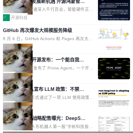
或造假。问题是，作为读者，如果你筛选出那些
共商智能硬件发展新机遇 开源鸿蒙智能
的早期工程师之一，在 Grok 训练基础设施团队
度,案例厚度、全域覆盖、多线协同...
硬件开发者日杭州站即将举行
看起来最令人兴奋的论文，那它们大部分都是过
工作过。近日他在 X 上发了一条帖子，列出了他
随着万物智联加速深入千行百业，智能硬件正从
度宣传的。」 这才是真正的痛点。不是所有论文
认为现代 AI 领域最重要的三个开源项目。 第一
单点设备迈向智能化、网联化、协同化发展。作
开
开源科技
都有问题，是最吸引眼球的那批论文最有问题。
个名字毫无悬念：Flash Attention 2。 Hieu 的
为面向全场景、跨终端的分布式操作系统，开源
他引用的帖子来自 Mathew Shen，一位 ICLR 2
理由很具体。FA 系列不需要解释，但 FA2 是他
GitHub 再次爆发大规模服务降级
鸿蒙通过统一技术底座和分布式能力，为不同类
026 的读者：「看了篇 ...
认为最重要的一个——复杂度恰到好处，刚好能
型智能设备的开发、连接与互联提供关键支撑，
8 月 6 日，GitHub Actions 和 Pages 再次大规
驱动你去学 CuTe，但还没被那些"邪恶的" Hopp
也为产业链企业探索产品创新与商业增长打开新
模服务降级，Actions 完全不可用超过 5 小时，
局
er++ 优化所淹没，足够容易修改和适配。 更关
的空间。 8月14日，开源鸿蒙智能硬件开发者日
webhook 停发，连自托管 runner 也因调度层故
键的是 FA2 的持久性...
（OHDD：OpenHarmony Hardware Develope
Prime Agent 开源发布：一个能自我改
障无法工作。Pages、Copilot code review、C
进的编程 Agent，ARC-AGI 3 超越人类
r Day）将在杭州启航。活动面向智能硬件产业
opilot coding agent 全部受影响。从检测到完全
Prime Intellect 发布了 Prime Agent，一个开源
专家基线
链企业和开发者，邀请行业专家与资深技术顾
恢复，大约 12 小时。 这是 2026 年 8 月的第六
的编程 Agent Harness，核心设计围绕两个抽
局
问，围绕开源鸿蒙技术能力、设备适配、芯片适
起事故，其中四起与 AI/Copilot 服务相关。 Git
象：Recursive Language Model（RLM）和 C
配、功耗与稳定性调优、兼容性测评及统一互联
Hub 员工 kdaigle 在 HN 讨论中贴出了一组数
Rust 项目团队宣布 LLM 政策：不禁
ontinual Harness。在 ARC-AGI 3 基准测试
等内容展开系统讲解和实战交流，帮助企业进一
止，但你要承认哪些代码不是你写的
据：2025 年全年 10 亿次 commit。现在，每周
上，Prime Agent + Opus 5 的组合达到了 95.
Rust 语言项目正式通过了一项 LLM 使用政策，
步了解开源鸿蒙在智能...
2.75 亿次，全年预计 140 亿次。GitHub...
5% RHAE Best@1，超过了 ARC 报告的人类专
覆盖 rust-lang/rust 单一仓库的代码贡献。这不
局
家基线 95.4%。 不是又一个 coding agent 包装
是项目级别的官方立场，目前由五个团队采纳，
宇树科技 IPO 战略配售曝光：DeepSe
器 Prime Agent 的架构和市面上大多数 coding
但它可能是主流开源项目中关于 AI 辅助贡献最
ek 获配 93.3 万股，锁定 36 个月
agent 有本质区别。大多数 agent harness 的设
细致的一份规则。 政策的核心只有一句话：LLM
8月6日晚间，“人形机器人第一股”宇树科技股份
计是基于早期模型的能力—...