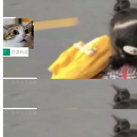
能表现。 在核心规格方面，B850 AO...
码、把关发版这两道关，还得靠人肉扛。 V5.0
竹知了：一个零依赖的单文件 HTML，
方式，以优化查询性能和吞吐量，减少集群中的
把儿时竹蝉玩具搬进浏览器
想让 AI 一起盯。
磁盘寻道和网络调用。 Dgraph v25.4.0 现已发
竹知了（zhuzhiliao）是那种小时候路边摊上几
布，具体更新内容包括： feat(zero)：Zero 现
块钱的玩意儿——一根小竹签，一个竹筒，一头
局
支持 --security superflag（token=...;whitelist
系着涂了松香的线。甩起来，竹膜震动，发出“哇
=...），与 Alpha 版本的格式一致，并据此对其
30倍效率升级：解锁医学影像数据要素
——哇”的蝉鸣声。实物越来越难找了，有开发者
价值化的真实路径
管理 HTTP 端点进行授权。 <blockquote> <p>
把它做成了 Web 玩具，放在 zhuzhiliao.imsai.c
完成一例腹部CT影像标注，张医生过去需要约1
<span><strong>警告：</strong>&nbsp;Zero
c 上，并在 GitHub 开源。 玩法很简单：按住屏
20个小时。他必须在数百张连续影像上，一笔一
开
开源科技
的 admin ...
幕画圈，或者直接甩手机。页面会实时显示转速
笔勾画边界，一层一层识别肌肉组织。如今，使
（圈/秒），声音来自真实竹知了录音的 1.72 秒
Apache Dubbo-go v3.3.2 正式发布
用东软飞标医学影像标注平台，同样的工作缩短
采样，无缝循环。音频解码失败时，还有一套合
至4小时，效率提升30倍。 这组数字背后，改变
这个版本面向生产环境，重心在内核稳定性。我
成兜底——锯齿波振荡器模拟脉冲，并联带通共
的不只是速度，而是把医学影像转化为AI能力的
们彻底收敛了旧配置体系，扩展了 Triple 协议与
白开水不加糖
振峰模拟竹膜和筒腔共鸣。 技术细节上，物理引
路径真正打通了。 大型医院积累的影像数据规模
泛化调用能力，加强了应用级元数据和服务治
擎是绳系质点模型：重力、弹性绳（只拉不
庞大，但不能直接用于训练模型。器官、病灶和
Calibre 9.12 发布，功能强大的开源电
理，同时集中修了并发安全、资源泄漏和热路径
推）、空气阻力，1/240 秒定步长积...
子书工具
组织边界，必须由专业医生逐层识别、标记和校
性能问题。
Calibre 开源项目是 Calibre 官方出的电子书管
正，才能成为机器能理解的高质量数据。医学影
理工具。它可以查看，转换，编辑和分类所有主
白开水不加糖
像AI落地最昂贵的环节，不是算法，是专业医生
流格式的电子书。Calibre 是个跨平台软件，可
的时间。 张医生是某三甲医院放射科副主任医
SwiftUI 问世七年了，为什么开发者还
以在 Linux、Windows 和 macOS 上运行。 Cal
师，牵头一项腹部肌肉影像课题。他需要在数百
在骂它？
ibre 9.12 现已正式发布，此次更新内容如下：
Yakov Manshin 发了一期长达 40 分钟的 YouT