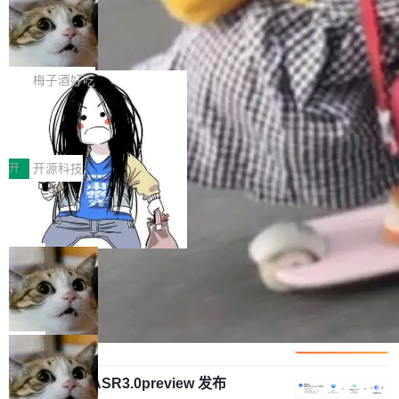
安全与合规要求。对于大多数普通研发场景，公
渐丰富，用户关注的重点也在发生变化：不只是
Gemini 的架构师。Google 首席科学家。 Jeff D
有云模型能够满足快速试用和效率提升的需求。
让AI用起来，还要进一步看清混合算力时代下，
🔥 SolonCode v2026.8.4 发布：界面
ean 在 Google 工作了 27 年后，宣布离职。 他
但对于金融、能源、医疗等对数据安全要求较...
字体可调、22 种语言、记忆搜索增强
Token花在哪里、算力是否被充分利用，以及持
不是一个人走。一同离开的还有 Sanjay Ghema
打开终端就能上岗的全中文编码智能体，这一轮
续增长的AI成本该如何优化。 深信服AI算力网关
wat（Google 员工编号 23，Jeff Dean 二十多
把「看得清、用母语、记得住」三件事一次补
梅子酒好吃
正是围绕这些实际问题，从Token治理和成本治
年的编程搭档，MapReduce 和 Bigtable 的共同
齐。 SolonCode 是什么 SolonCode 是杭州无
理两个方面，让用户的每一份算力都看得清、管
作者）、Quoc Le（Google 大脑核心成员，Se
让“代码语义理解”深度释放AI Coding
耳科技研发的企业级终端编码智能体——一位全
得住、用得稳、省得下、更安全！ 一、从现在开
价值潜能：华为云码道（CodeArts）
q2Seq 和 DocAI 的共同发明人）以及 Oriol Vin
中文驱动的数字员工，自主理解需求、规划步
一、代码仓深度理解技术的作用与价值 在软件工
始，Token使用一目...
代码仓技术解析
yals（Gemini 联合负责人，AlphaSta...
骤、编写代码。不挑模型、不挑平台，curl 一行
程实践中，代码仓是企业核心知识资产的主要载
开
开源科技
装完即用。 开源地址：Gitee · GitCode · GitHu
体。企业级代码仓库通常包含数十万乃至数百万
b 安装 支持 Java 8+（8~26）、macOS / Linu
一条“删库”命令跑 17 小时，算法工程
个文件，其规模远超单次模型调用可承载的上下
师删光 89TB 数据只为干私活
x / Windows / Harmony PC。 # macOS / Linu
文窗口。随着项目规模的持续扩张与代码历史的
最高人民检察院8月4日公布了一起案件：北京一
x / Harmony PC curl -fsSL https://solon.noea
不断累积，代码仓中的模块关系、接口契约、业
名90后算法工程师王某，为了给自己接的私活腾
局
r.org/solon...
务逻辑等关键信息往往分散于数十乃至数百个文
服务器空间，删光了公司AI游戏部门的全部核心
件之中，形成高度复杂的知识关联网络。传统的
Cloudflare 分享推理优化实践：KV ca
数据。 王某2024年1月入职东城区某科技公司AI
che 量化 + 权重压缩，吞吐量提升 4
代码检索手段（如关键词匹配、目录遍历）仅能
短剧部门，有互联网大厂背景。在公司内部架构
Kimi 和 GLM 是当前最强的大模型系列之一，但
1%，成本降 30%
在语法层面完成文本定位，难以触及代码的语义
调整期间，部门三次通知全员将数据从A集群迁
它们有一个共同的问题：太吃显存了。月之暗面
局
内涵与结构关联，导致开发者使用代码智能体在
移到B集群，王某都回复了"收到"。 他没有迁移
的 Kimi K 系列和智谱的 GLM 都是长上下文、M
理解大规模代码仓时面临显著"代码仓理解"瓶
数据。2024年9月3日下午4点，他使用此前登录
腾讯混元 Hy ASR3.0preview 发布
oE 架构的大模型，好用到让人上瘾，但 GPU 显