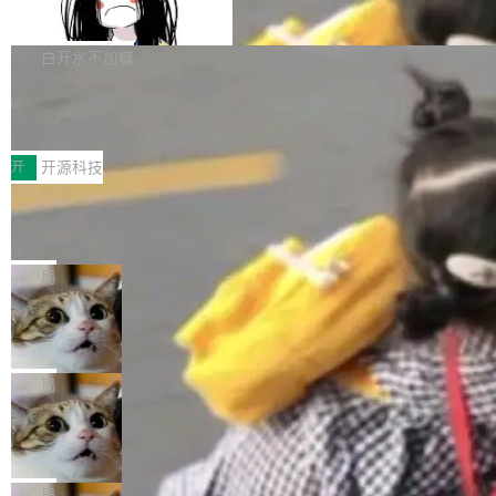
支持 UPDATE、MERGE INTO 与 Iceb
维基百科的替代方案。Lawfare 调查发现，无论
erceptor…五六步之后才能看到第一行翻译文
Apache Doris 4.1 要补齐的，正是缺失的那一
erg V3
热门页面还是低关注度页面，均未出现近期更
本。 Solon 换了个方式。整个 i18n 模块围绕三
半。在已有查询能力的基础上，Doris 进一步支
白开水不加糖
新，相关问题并非局限于特定领域，而是在不同
个解析器、一个注解、一个工具类展开——没有
持了 UPDATE、DELETE、MERGE INTO 等数
主题和访问量页面中普遍存在。 调查人员最初认
XML、没有拦截器注册、没有样板配置。 资源
Testin XAgent：CIO智能测试落地指南
据修改操作、完整的表结构管理与分区演进，以
为，Grokipedia可能只是限...
文件的约定 把文件放到 resources/i18n/ 下： r
及 rewrite_data_files、expire_snapshots 等日
7月30日，TiD2026质量竞争力大会在北京中关
esources/i18n/messages.properties ...
常维护操作，并完整支持 Iceberg V3 格式。
村国家自主创新示范区会议中心开幕。本届大会
开
开源科技
由中关村智联软件服务业质量创新联盟主办，以
让非法状态不可表示：一篇关于 ADT
“智构可信·质创未来——AI原生时代的质量新范
的帖子在 Reddit 火了
式”为主题，直面AI从实验室走向规模化产业落地
有一种东西，一旦用过就回不去了。Alex Fedos
的核心质量命题。会上，《2026智能研发生产力
eev 管它叫"软件设计的基石"。 他说的东西不新
局
工具选型手册》发布，Testin云测的Testin XAge
鲜——代数数据类型（ADT），尤其是和类型
Cloudflare 开源内部企业 AI 平台 Clou
nt智能测试系统入选AI测试领域代表产品。对CI
（sum type）。但他说清楚了一件事：这不是类
dflare OS
O而言，这提示了一个转变：AI测试正在从效率
型系统的学术体操，是日常编码的思维方式。 文
Cloudflare 发布了一个开源项目 Cloudflare O
工具升级为企业的质量基础设施。 CIO面对的新
章从一个简单的例子切入。一个网站的深色主题
S。如果你只看官方博客，你会觉得这是又一
局
现实 过去两年，CIO们的焦虑清单上多了两项：
设置，如果用布尔值 + 可空字段来表示——bool
个"AI 知识库 + 聊天机器人"——每个大厂都在
一是如何让大模型和智能体应用安全地从PoC走
Deno 团队开源 Celld，可自托管的分
ean 表示是否可切换，nullable 的默认模式、浅
做，没什么新鲜的。 但 Kenton Varda 在 Twitte
向生产，二是如何让测试团队跟得上AI应用...
布式 Durable Objects
色方案、深色方案——会产生大量无意义的组
r 上把事情说清楚了： 今天我们发布了 Cloudfla
Ryan Dahl 领导的 Deno 团队推出了最新开源项
合。方案缺了、配置冲突了、全 null 了。要知道
re OS，一个带连接器的聊天机器人，跟其他所
目 Celld，一个能在自己机器上运行 Cloudflare
局