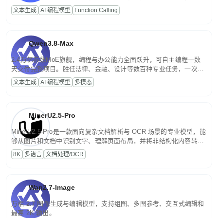
高并发、轻量化任务，适合日常对话、内容创作、基础 RAG、批量
文本生成
AI 编程模型
Function Calling
文案处理等普惠刚需场景。
Qwen3.8-Max
2.4万亿参数MoE旗舰，编程与办公能力全面跃升，可自主编程十数
天交付完整项目。胜任法律、金融、设计等数百种专业任务，一次对
话端到端交付生产级成果。原生视觉理解贯穿规划、执行与验证全流
文本生成
AI 编程模型
多模态
程，支持超长文档与长视频的深度语义解析。长程任务中自主规划与
闭环迭代，持续进化。
MinerU2.5-Pro
MinerU2.5-Pro是一款面向复杂文档解析与 OCR 场景的专业模型，能
够从图片和文档中识别文字、理解页面布局，并将非结构化内容转换
为便于存储、检索和二次处理的结构化结果。
8K
多语言
文档处理/OCR
Wan2.7-Image
万相 2.7 图像生成与编辑模型，支持组图、多图参考、交互式编辑和
最高 2K 输出。