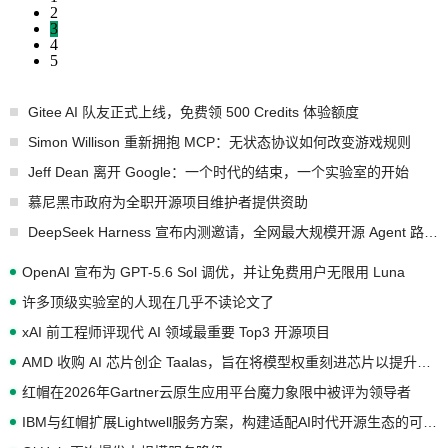
2
3
4
5
Gitee AI 队友正式上线，免费领 500 Credits 体验额度
Simon Willison 重新拥抱 MCP：无状态协议如何改变游戏规则
Jeff Dean 离开 Google：一个时代的结束，一个实验室的开始
慕尼黑市政府为全职开源项目维护者提供资助
DeepSeek Harness 宣布内测邀请，全网最大规模开源 Agent 路演现场诞生
OpenAI 宣布为 GPT-5.6 Sol 调优，并让免费用户无限用 Luna
许多顶级实验室的人现在几乎不读论文了
xAI 前工程师评现代 AI 领域最重要 Top3 开源项目
AMD 收购 AI 芯片创企 Taalas，旨在将模型权重刻进芯片以提升推理性能
红帽在2026年Gartner云原生应用平台魔力象限中被评为领导者
IBM与红帽扩展Lightwell服务方案，构建适配AI时代开源生态的可信基础设施