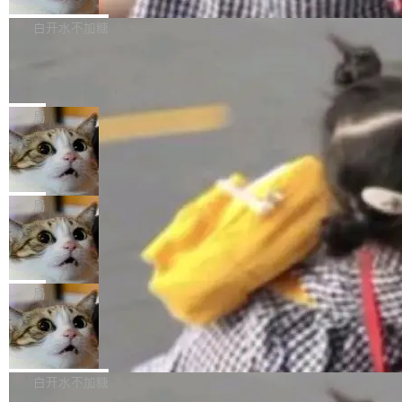
来自中国开发者雷霄骅（Lei Xiaohua）。 对于
外媒近日曝光了亚马逊的多份内部报告显示，AI
P9 patch03及以上版本。 *升级路径：设置 > 搜
很多中国音视频开发者而言，这个名字并不陌
导致公司在多个项目上超支。《金融时报》报道
白开水不加糖
索“软件更新” > 检查更新，即可搜索新版本，下
生。十年前，他通过大量中文技术文章、源码分
称，仅一个项目的成本超支就高达 180 万美元
载安装完成升级即可。 没有...
析和开源示例，让一代开发者第一次真正理解 F
Hugging Face CEO 发声：中国正在开
（约合人民币 1215 万元）。 具体来说，一名工
源模型上碾压我们
Fmpeg，也成为很多人进入音视频开发领域的
程师借助 Anthropic 旗下 Claude Sonnet 模型
"他们正在开源模型上碾压我们。" Hugging Fac
“启蒙老师”。 而今年，恰好是雷霄骅离世十周
编写程序，目标是完成电商平台作者信息与商品
e CEO Clément Delangue 在 CNBC 的采访里
局
年。FFmpeg 社区最终选择用一个大版本的名
列表的数据匹配 —— 一项常规的数据处理任
没有拐弯抹角。他说中国正在赢得 AI 竞赛，而
字，留下了这份纪念。 雷霄骅曾是中国传媒大学
务，最终却产生了 180 万美元的账单，实际支出
当 AI agent 把源码变成了最好的扩展系
且按目前的速度，中国 AI 工具预计在今年底或
数字电视技术方向的博士生，长期从事视频、音
统，开发者工具必须开源
超出原定预算 860%。 更令人意外的是，该项目
2027 年就能追上美国前沿实验室的水平。 Dela
五年前，David Crawshaw 问过很多软件工程师
频技...
最终并未成功落地，而高额算力消耗持续运行长
ngue 把原因归结为一件事：开放协作。中国的
一个问题：你写过什么给自己用的程序？答案几
局
达 5 个月，公司直到财务对账时才察觉异常。这
AI 开发者在一个共享和协作的生态里加速迭代，
乎都是没有。工程师们整天用别人写的程序写程
意味着一个无人看管的 AI 程序，在近半年时间
而美国模型厂商在"闭门造车"。他的原话是 "buil
DeepSeek Harness 宣布内测邀请，全
序给别人用。偶尔有人自己写个博客系统、智能
里日夜不停地"烧钱"。 复盘显示，...
网最大规模开源 Agent 路演现场诞生
ding in silos"——各自为战，互不通气。 这个判
家居控制、家庭实验室，都算稀奇事。 Crawsh
一条内测招募帖，发出去的时候大概没人想到它
断从他嘴里说出来分量不同。Hugging Face 是
aw 是 Shelley 的作者，一个开源 AI coding age
会变成一场开源 Agent 生态的路演。 8月1日，
局
全球最大的开源 AI 平台，上面跑着上百万个模
nt。他最近在博客上写了一篇文章，核心论点很
DeepSeek Harness 团队负责人崔添翼（tiany
型。谁在开源赛道上领先，...
简单：开发者工具必须开源。 理由不是传统的自
商汤 SenseNova U1.5-Lite-Preview
i）在 X 上发帖： 「如果你是 Agent Harness 相
开源
由软件情怀，而是一个跟 AI agent 直接相关的
关开源项目的开发者，希望参加 DeepSeek Har
商汤科技宣布面向社区开源轻量级统一多模态模
技术判断。 两行 prompt 就能个性化任何软件 C
ness 的内测，可以回复或私信联系我。请附上
型的预览版本 SenseNova U1.5-Lite-Preview。
白开水不加糖
rawshaw 给出了两个 prompt。 第一个： "下载
GitHub id 以及开源代表作。」 DeepSeek 曾在
公告称，SenseNova U1.5-Lite-Preview并非简