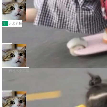
哪些组合有效，作者说，你得靠"文档、校验、或
有科技公司做的一样。只不过，实际上它不一
Workers 和 Durable Objects 的守护进程。 设
者部落知识"。 换个写法。Rust 的 enum，两个
样。这是 Sandstorm.io 的重制版，我十年前的
鲁大师7月新机性能/流畅/AI榜：vivo夺
计思路很直接：每个对象是一个独立的 SQLite
变体：Switchable...
性能、流畅双第一，三星Galaxy Z系列
那个创业公司。不同的是，这次它构建在 Cloudf
数据库，按名称寻址，复制到你自己的 S3 兼容
2026年7月的手机市场，由于存储等硬件成本暴
新折叠缺席
lare Workers 上——我花了九年时间搭建的平台
存储库里。节点之间只通过这个存储库协调——
增，手机厂商的日子也不好过啊，新机速度明显
开
开源科技
——并且深度集成了 AI。这基本上是我十年秘密
没有控制平面，没有共识协议。每个对象自带一
放缓，因此硝烟味淡了许多。新机参数规格除开
计划的顶峰。 十年前，Ken...
个小型数据库，应用天然按分片构建，单个数据
Zed 推出 DeltaDB，一个记录 commit
高价的三星折叠（三星Galaxy Z Fold8 Ultra / Z
之间所有操作的版本控制系统
库的竞争和爆炸半径问题在设计层面就被消除
Fold8 / Z Flip8）外，其余要么是中低端机器，
Zed 编辑器团队发布了新项目——DeltaDB，一
了。 闲置的 cell 会休眠到几乎不占资源。当 cel
例如iQOO Z11i、REDMI Note 17、REDMI No
个在 git commit 之间记录每一次编辑操作的版
局
l 迁移或唤醒时，新宿主从 S3 恢复 SQLite 数据
te 17 Pro、OPPO K15，要么是vivo X300 E这
本控制系统。目前处于 Early Access 阶段。 De
库继续执行。存储库是持久化的唯一真相...
样的次旗舰。 Galaxy Z Fold8 Ultra / Z Fold8 /
SpaceXAI 单季资本开支达 183 亿美元
ltaDB 的核心思路直接写在 landing page 最显
Z Flip8三款折叠屏新机均在7月22日发布，且全
眼的位置：「Software is made between com
根据风险投资人Tomer Tunguz 博客（VC 分
部搭载骁龙8 Elite Gen5 for Galaxy，它们本该
mits」——软件是在 commit 之间写出来的。git
析）披露的最新分析与第二季度业绩报告，Spac
白开水不加糖
是7月性...
只记录了你提交的最终状态，但真正的工作过程
eXAI在上个季度的总资本支出飙升至183.7亿美
——打字、删改、试错、agent 对话——都在 co
Meta 发布终端编程 Agent“Muse Cod
元。其中，绝大部分资金被直接用于 AI 领域，
e” 和 Muse Spark 1.2 模型
mmit 之间的空隙里丢失了。 DeltaDB 要做的就
金额高达158.3亿美元，这一单项投入已经逼近
Meta 今天发布了两款 AI 产品：Muse Code，
是把这段空隙补上。 回退到任何一次编辑：Delt
微软同期总资本开支的四成。 与亚马逊、Alpha
一个在终端里运行的编程 agent；Muse Spark
局
aDB 捕获 commit 之间的每一次操作，...
bet、微软以及 Meta 等传统科技巨头相比，Spa
1.2，驱动这个 agent 的新模型。一句话概括：
ceXAI的资金消耗速度尤为引人瞩目。然而，支
美团开源 LoHoSearch，用知识图谱校
你可以用 curl -fsSL https://dev.meta.ai/install.