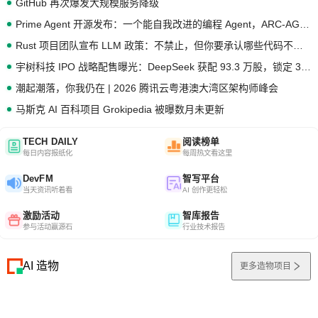
GitHub 再次爆发大规模服务降级
Prime Agent 开源发布：一个能自我改进的编程 Agent，ARC-AGI 3 超越人类专家基线
Rust 项目团队宣布 LLM 政策：不禁止，但你要承认哪些代码不是你写的
宇树科技 IPO 战略配售曝光：DeepSeek 获配 93.3 万股，锁定 36 个月
潮起潮落，你我仍在 | 2026 腾讯云粤港澳大湾区架构师峰会
马斯克 AI 百科项目 Grokipedia 被曝数月未更新
TECH DAILY
阅读榜单
每日内容报纸化
每周热文看这里
DevFM
智写平台
当天资讯听着看
AI 创作更轻松
激励活动
智库报告
参与活动赢源石
行业技术报告
AI 造物
更多造物项目