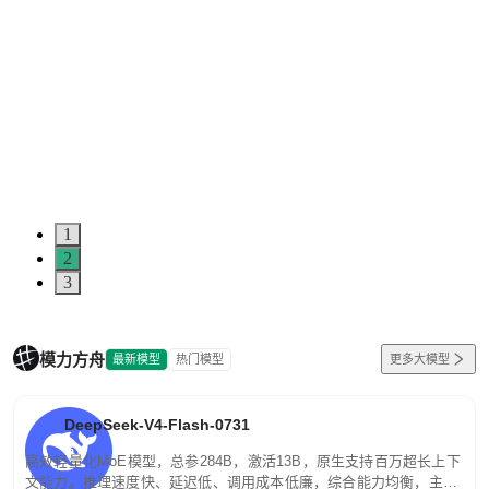
1
2
3
模力方舟
最新模型
热门模型
更多大模型
DeepSeek-V4-Flash-0731
高效轻量化MoE模型，总参284B，激活13B，原生支持百万超长上下
文能力。推理速度快、延迟低、调用成本低廉，综合能力均衡，主打