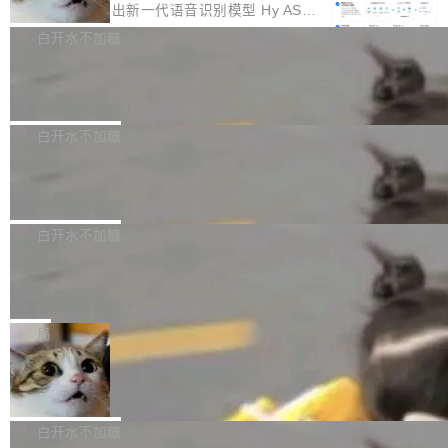
颈。 代码仓深度理解服务（以下简称" CodeBas
的账号密码进入A集群，输入了一条被程序员圈
存永远不够用。 Cloudflare 的 Workers AI 团队
腾讯混元正式推出新一代语音识别模型 Hy ASR
e深度理解服务"）是华为云码道（CodeA...
称为"删库跑路"的命令——最高管理员权限、无
一直在跑这些模型的推理。他们在官方博客上发
3.0preview。基于最新一代大语言模型 Hy3 的
白开水不加糖
需确认、强制递归删除。17个小时后，运维人员
了一篇技术文章，详细拆解了三种让大模型在 G
语言理解能力，以及融合了高精度语音识别与深
发现异常并中止进程时，89TB数据已经没了。
Pale Moon 34.3.2 发布，苍月浏览器
PU 上跑得更省、更快的技术手段——KV cache
度语义理解能力，实现了语音识别能力的全面升
删掉的是AI游戏部门的全部开发文件，包括公司
量化、模型权重压缩、以及共享 KV cache 的完
级。 根据介绍，Hy ASR3.0preview 目标在于：
Pale Moon 34.3.2 现已发布，这是一个安全更
自研的多个文生3D和...
整性保护。效果是：吞吐量提升 41%，每 token
让语音识别不再只是听清，而是真正听懂。通过
新和少量网页兼容性修复版本。 Changes/fixe
白开水不加糖
成本降低 30%，精度不变。 FP8 省的不仅是显
先理解你的语境和意图，再把准确的文字直接给
s： 实现了URL.Parse()便捷功能 对浏览器内部
存 KV cache 是推理时最吃显...
PostgreSQL 18/19 新特性深度解读
到你。从“逐字转写、单点优化”演进为“理解语
函数添加了多项边界检查，以避免潜在的越界访
境、兼容场景、一键直出”。 Hy ASR 3.0 previe
问、下溢和溢出。（DiD） 修复了加载和解析内
演讲者分享了一个有趣的实践：面对 PG 18 已
w 不要求标准普通话，方言识别覆盖粤语、吴语
容提供的字体时出现的几个问题 为避免音频加
发布的 Release Notes，他利用 AI 工具（如 Co
白开水不加糖
等 10 大方言片区和 20 余个二级小片区。在开
载、处理和播放过程中可能出现的一系列错误，
pilot）对数千条 commit 日志进行自动分析，先
源评测集中，Hy ASR 3.0 preview 在多语种的
对音频采样频率设定了下限 采样率低于 8kHz
慕尼黑市政府为全职开源项目维护者提
让模型总结出三十余条潜在特性，再逐条要求生
WER（...
供资助
（通常被认为是 "telephone"/"walkie-talkie" 音
成详细解释和代码校验，最终筛选出对用户体感
"在过去大约 10 年的大部分时间里，libexpat 的
质的最低采样率）的音频格式将被拒绝 修复了 C
最强的若干项。对于尚未正式发版的 PG 19，则
维护工作一直与我的日常工作、家务、社交生活
局
SS 圆角虚线样式中可能存在的问题 如果表单中
通过拉取过去一年内（从 PG 18 Beta1 时间点
和休闲娱乐竞争时间。" 这是 libexpat 维护者 S
的图像元素不在同一个子树中，则它们将不再关
至今）的所有 commit，同样交由 AI 分析提炼。
Firefox 153.0.3 发布
ebastian Pipping 写在博客里的话。8 月 4 日，
联 加...
经过人工复核，准确度令人满意。这一方法也为
他宣布了一个新消息：从 2026 年 8 月 1 日起，
Firefox 153.0.3 现已发布，具体更新内容如
社区爱好者提供了高效跟踪新版本的思路。
他可以全职维护 libexpat 了，最长 6 个月。发
下： New Smart Window 包含多项增强功能：
白开水不加糖