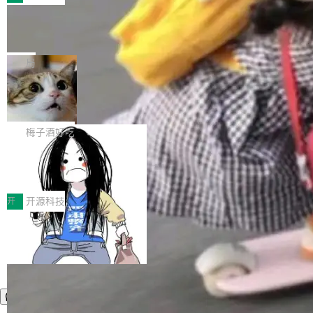
件。 腾讯网平团队在UCL-MPComm中实现了一
型或企业内部部署模型提升研发效率。但随着 AI
各领域的应用成果，覆盖技术底座、行业赋能、
个独立于业务线程的全局通信引擎（Engine），
Coding 从个人辅助工具逐步走向团队级、组织
Jeff Dean 离开 Google：一个时代的结
产品应用、支撑保障、专题等五大方向。深信服
并实...
束，一个实验室的开始
级应用，企业在规模化落地过程中，对安全性、
AI算力网关（AI创新平台）成功入选！ 随着各行
Google 员工编号 20。MapReduce 作者之一。
可控性和代码质量提出了更高要求。 首先是数据
各业的Agent走向规模化建设，算力构成形态逐
Bigtable 作者之一。TensorFlow 的作者之一。
局
安全与合规要求。对于大多数普通研发场景，公
渐丰富，用户关注的重点也在发生变化：不只是
Gemini 的架构师。Google 首席科学家。 Jeff D
有云模型能够满足快速试用和效率提升的需求。
让AI用起来，还要进一步看清混合算力时代下，
🔥 SolonCode v2026.8.4 发布：界面
ean 在 Google 工作了 27 年后，宣布离职。 他
但对于金融、能源、医疗等对数据安全要求较...
字体可调、22 种语言、记忆搜索增强
Token花在哪里、算力是否被充分利用，以及持
不是一个人走。一同离开的还有 Sanjay Ghema
打开终端就能上岗的全中文编码智能体，这一轮
续增长的AI成本该如何优化。 深信服AI算力网关
wat（Google 员工编号 23，Jeff Dean 二十多
把「看得清、用母语、记得住」三件事一次补
梅子酒好吃
正是围绕这些实际问题，从Token治理和成本治
年的编程搭档，MapReduce 和 Bigtable 的共同
齐。 SolonCode 是什么 SolonCode 是杭州无
理两个方面，让用户的每一份算力都看得清、管
作者）、Quoc Le（Google 大脑核心成员，Se
让“代码语义理解”深度释放AI Coding
耳科技研发的企业级终端编码智能体——一位全
得住、用得稳、省得下、更安全！ 一、从现在开
价值潜能：华为云码道（CodeArts）
q2Seq 和 DocAI 的共同发明人）以及 Oriol Vin
中文驱动的数字员工，自主理解需求、规划步
一、代码仓深度理解技术的作用与价值 在软件工
始，Token使用一目...
代码仓技术解析
yals（Gemini 联合负责人，AlphaSta...
骤、编写代码。不挑模型、不挑平台，curl 一行
程实践中，代码仓是企业核心知识资产的主要载
开
开源科技
装完即用。 开源地址：Gitee · GitCode · GitHu
体。企业级代码仓库通常包含数十万乃至数百万
b 安装 支持 Java 8+（8~26）、macOS / Linu
个文件，其规模远超单次模型调用可承载的上下
x / Windows / Harmony PC。 # macOS / Linu
文窗口。随着项目规模的持续扩张与代码历史的
x / Harmony PC curl -fsSL https://solon.noea
不断累积，代码仓中的模块关系、接口契约、业
r.org/solon...
务逻辑等关键信息往往分散于数十乃至数百个文
件之中，形成高度复杂的知识关联网络。传统的