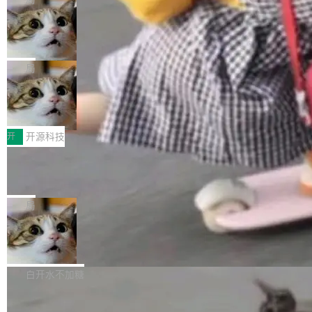
现实 过去两年，CIO们的焦虑清单上多了两项：
设置，如果用布尔值 + 可空字段来表示——bool
个"AI 知识库 + 聊天机器人"——每个大厂都在
一是如何让大模型和智能体应用安全地从PoC走
ean 表示是否可切换，nullable 的默认模式、浅
Deno 团队开源 Celld，可自托管的分
做，没什么新鲜的。 但 Kenton Varda 在 Twitte
向生产，二是如何让测试团队跟得上AI应用...
布式 Durable Objects
色方案、深色方案——会产生大量无意义的组
r 上把事情说清楚了： 今天我们发布了 Cloudfla
Ryan Dahl 领导的 Deno 团队推出了最新开源项
合。方案缺了、配置冲突了、全 null 了。要知道
re OS，一个带连接器的聊天机器人，跟其他所
目 Celld，一个能在自己机器上运行 Cloudflare
局
哪些组合有效，作者说，你得靠"文档、校验、或
有科技公司做的一样。只不过，实际上它不一
Workers 和 Durable Objects 的守护进程。 设
者部落知识"。 换个写法。Rust 的 enum，两个
样。这是 Sandstorm.io 的重制版，我十年前的
鲁大师7月新机性能/流畅/AI榜：vivo夺
计思路很直接：每个对象是一个独立的 SQLite
变体：Switchable...
性能、流畅双第一，三星Galaxy Z系列
那个创业公司。不同的是，这次它构建在 Cloudf
数据库，按名称寻址，复制到你自己的 S3 兼容
2026年7月的手机市场，由于存储等硬件成本暴
新折叠缺席
lare Workers 上——我花了九年时间搭建的平台
存储库里。节点之间只通过这个存储库协调——
增，手机厂商的日子也不好过啊，新机速度明显
开
开源科技
——并且深度集成了 AI。这基本上是我十年秘密
没有控制平面，没有共识协议。每个对象自带一
放缓，因此硝烟味淡了许多。新机参数规格除开
计划的顶峰。 十年前，Ken...
个小型数据库，应用天然按分片构建，单个数据
Zed 推出 DeltaDB，一个记录 commit
高价的三星折叠（三星Galaxy Z Fold8 Ultra / Z
之间所有操作的版本控制系统
库的竞争和爆炸半径问题在设计层面就被消除
Fold8 / Z Flip8）外，其余要么是中低端机器，
Zed 编辑器团队发布了新项目——DeltaDB，一
了。 闲置的 cell 会休眠到几乎不占资源。当 cel
例如iQOO Z11i、REDMI Note 17、REDMI No
个在 git commit 之间记录每一次编辑操作的版
局
l 迁移或唤醒时，新宿主从 S3 恢复 SQLite 数据
te 17 Pro、OPPO K15，要么是vivo X300 E这
本控制系统。目前处于 Early Access 阶段。 De
库继续执行。存储库是持久化的唯一真相...
样的次旗舰。 Galaxy Z Fold8 Ultra / Z Fold8 /
SpaceXAI 单季资本开支达 183 亿美元
ltaDB 的核心思路直接写在 landing page 最显
Z Flip8三款折叠屏新机均在7月22日发布，且全
眼的位置：「Software is made between com
根据风险投资人Tomer Tunguz 博客（VC 分
部搭载骁龙8 Elite Gen5 for Galaxy，它们本该
mits」——软件是在 commit 之间写出来的。git
析）披露的最新分析与第二季度业绩报告，Spac
白开水不加糖
是7月性...
只记录了你提交的最终状态，但真正的工作过程
eXAI在上个季度的总资本支出飙升至183.7亿美
——打字、删改、试错、agent 对话——都在 co
Meta 发布终端编程 Agent“Muse Cod
元。其中，绝大部分资金被直接用于 AI 领域，