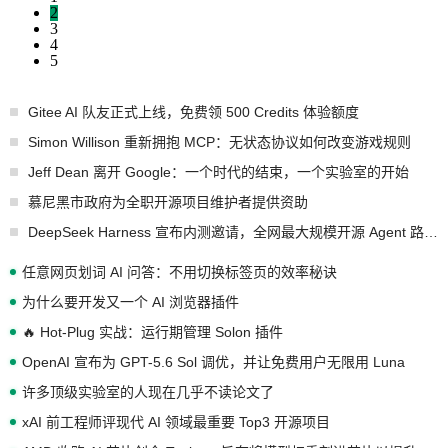
2
3
4
5
Gitee AI 队友正式上线，免费领 500 Credits 体验额度
Simon Willison 重新拥抱 MCP：无状态协议如何改变游戏规则
Jeff Dean 离开 Google：一个时代的结束，一个实验室的开始
慕尼黑市政府为全职开源项目维护者提供资助
DeepSeek Harness 宣布内测邀请，全网最大规模开源 Agent 路演现场诞生
任意网页划词 AI 问答：不用切换标签页的效率秘诀
为什么要开发又一个 AI 浏览器插件
🔥 Hot-Plug 实战：运行期管理 Solon 插件
OpenAI 宣布为 GPT-5.6 Sol 调优，并让免费用户无限用 Luna
许多顶级实验室的人现在几乎不读论文了
xAI 前工程师评现代 AI 领域最重要 Top3 开源项目