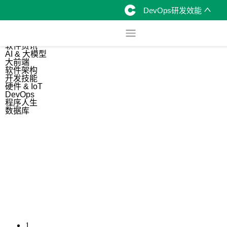
DevOps研发效能
综合
开源资讯
软件资讯
AI & 大模型
大前端
软件架构
开发技能
硬件 & IoT
DevOps
程序人生
数据库
1