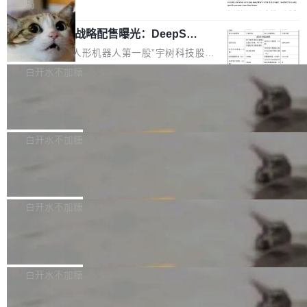
5% RHAE Best@1，超过了 ARC 报告的人类专
覆盖 rust-lang/rust 单一仓库的代码贡献。这不
局
家基线 95.4%。 不是又一个 coding agent 包装
是项目级别的官方立场，目前由五个团队采纳，
宇树科技 IPO 战略配售曝光：DeepSe
器 Prime Agent 的架构和市面上大多数 coding
但它可能是主流开源项目中关于 AI 辅助贡献最
ek 获配 93.3 万股，锁定 36 个月
agent 有本质区别。大多数 agent harness 的设
细致的一份规则。 政策的核心只有一句话：LLM
8月6日晚间，“人形机器人第一股”宇树科技股份
计是基于早期模型的能力—...
可以用来分析、提炼、审阅、建议，但不能用来
有限公司披露IPO发行价格及战略配售结果，杭
白开水不加糖
创作。 具体来说，LLM 生成的代码可以提交，
州深度求索人工智能基础技术研究有限公司（De
但必须满足五个条件：预先安排、非关键、高质
Docker 29.7.2 发布
epSeek）获配93.3399万股，按150.8元/股发行
量、充分测试、充分审查，并且必须披露。LLM
价格计算，认购金额约1.41亿元，股份锁定期为
Docker 29.7.2 现已发布，具体更新内容如下：
不得生成涉及安全性的关键变更，除非作者本身
36个月。 公告显示，本次宇树科技战略配售对
Bug fixes and enhancements 修复多次传递同
白开水不加糖
就是领域专家。即使如此，政策也"强烈不建
象主要包括长期投资机构、与公司业务具有战略
一环境变量时，docker service create和docker
议"这么做。 对于不披露的情况，审核者可以直
合作关系或长期合作愿景的大型企业、科创板保
Apache Fluss 毕业成为顶级项目
service update会发生 panic 的问题。docker/cl
接关闭 PR，无需解释。 政策作者 Jynn Ne...
荐人跟投子公司，以及公司高级管理人员和核心
i#7145 修复了 Docker Engine 29.7.0 中引入的
今年 7 月，Apache Fluss 的毕业提案在 Apach
员工参与设立的专项资产管理计划。其中，Dee
一个回归问题，该问题导致拉取镜像时会拒绝包
e 孵化器项目管理委员会（IPMC）投票中获得
白开水不加糖
pSeek作为与宇树科技具备战略合作关系的企
含绝对 hardlink 目标的镜像（此类镜像由某些镜
全票通过，随后获 Apache 软件基金会董事会批
业，获配股份数量占本次发行数量的2.31%。 除
像构建工具生成）。moby/moby#53305 修复了
马斯克 AI 百科项目 Grokipedia 被曝数
准。今天，Apache 软件基金会正式宣布 Apach
DeepSeek外，腾讯旗下上海启善投资有限公司
月未更新
Docker Engine 29.7.0 中引入的一个回归问
e Fluss 孵化毕业，成为 Apache 顶级项目（TL
埃隆·马斯克推出的AI百科项目 Grokipedia 被曝
获配9...
题，该问题可能导致在旧版 Linux 内核...
P）！这一里程碑不仅标志着 Fluss 迈入新的发
长期停止内容更新，未能实现其作为“AI版维基百
白开水不加糖
展阶段，也将进一步推动流式存储、实时湖仓与
科”替代品的目标。 据 Lawfare 最新调查，自今
AI 数据基础加速融合，为实时数据基础设施的发
Solon I18n：三种解析器，零样板代码
年4月以来，Grokipedia 页面更新功能基本停