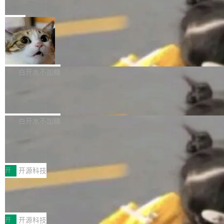
e” 和 Muse Spark 1.2 模型
mmit 之间的空隙里丢失了。 DeltaDB 要做的就
金额高达158.3亿美元，这一单项投入已经逼近
Meta 今天发布了两款 AI 产品：Muse Code，
是把这段空隙补上。 回退到任何一次编辑：Delt
微软同期总资本开支的四成。 与亚马逊、Alpha
一个在终端里运行的编程 agent；Muse Spark
局
aDB 捕获 commit 之间的每一次操作，...
bet、微软以及 Meta 等传统科技巨头相比，Spa
1.2，驱动这个 agent 的新模型。一句话概括：
ceXAI的资金消耗速度尤为引人瞩目。然而，支
美团开源 LoHoSearch，用知识图谱校
你可以用 curl -fsSL https://dev.meta.ai/install.
准 AI 能力认知
撑庞大支出的资金来源却呈现出截然不同的面
sh | bash 安装一个能在大项目里自动规划、写
机器出题的前提，是让机器拥有全局视野。整个
貌。数据显示，微软和 Meta 主要依托充沛的经
代码、验证结果的 AI 终端工具。 据介绍，Muse
构建流程可以分为四个环节：建图 → 控制难度
白开水不加糖
营现金流来覆盖资本开支，其资本支出覆盖率分
Code 是 Meta 的编程 agent 产品。它和市场上
→ 质量把关 → 数据概览。
别达到155% 和106%;而SpaceXAI的经营现金
腾讯开源 UCL-MPComm 通信库
已有的终端编程 agent 在设计理念上有几个明显
流仅能覆盖资本开支的12...
的差异点。 异步后台 agent：Muse Code 有一
腾讯网平团队宣布开源了 UCL-MPComm 通信
个主 agent 循环，外加一组后台 agent。这些后
库，并将作为transport接入Mooncake TENT。
白开水不加糖
台 agent...
该通信库针对AI Memory池化场景的数据传输需
CoStrict入选工信部2025人工智能应用
求进行了深度优化，能够实现数据中心内大规模
典型案例
计算节点间多种内存类型的高性能通信。 UCL-
近日，工信部科技司公示《2025人工智能应用典
MPComm将作为一种传输引擎接入Mooncake T
型案例入选名单》，深信服“面向企业研发场景的
开
开源科技
ENT，实现零拷贝传输性能提升30%、非零拷贝
开源 AI 编程平台 CoStrict 应用”凭借卓越的技术
传输性能最高提升5倍。UCL-MPComm底层基
深信服AI算力网关入选工信部人工智能
创新与落地成效成功入选。 全链路私有化部署，
应用典型案例！
于自研UCL-Engine通信引擎，后续腾讯网平将
助力企业AI研发安全落地 当前，越来越多企业已
前不久，工业和信息化部正式发布《2025年人工
持续开源更多基于UCL-Engine的高性能通信组
经开始引入 AI Coding 工具，通过调用公有云模
智能应用典型案例名单》，集中展示人工智能在
开
开源科技