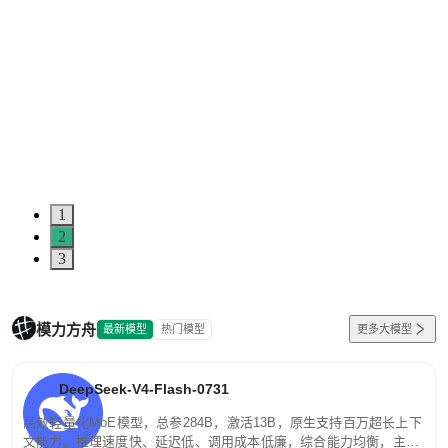
1
2
3
模力方舟
最新模型
热门模型
更多大模型
DeepSeek-V4-Flash-0731
高效轻量化MoE模型，总参284B，激活13B，原生支持百万超长上下
文能力。推理速度快、延迟低、调用成本低廉，综合能力均衡，主打