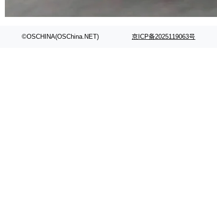
代码检索手段（如关键词匹配、目录遍历）仅能
在语法层面完成文本定位，难以触及代码的语义
内涵与结构关联，导致开发者使用代码智能体在
©OSCHINA(OSChina.NET)
京ICP备2025119063号
理解大规模代码仓时面临显著"代码仓理解"瓶
颈。 代码仓深度理解服务（以下简称" CodeBas
e深度理解服务"）是华为云码道（CodeA...