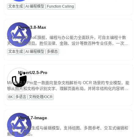
高并发、轻量化任务，适合日常对话、内容创作、基础 RAG、批量
文本生成
AI 编程模型
Function Calling
文案处理等普惠刚需场景。
Qwen3.8-Max
2.4万亿参数MoE旗舰，编程与办公能力全面跃升，可自主编程十数
天交付完整项目。胜任法律、金融、设计等数百种专业任务，一次对
话端到端交付生产级成果。原生视觉理解贯穿规划、执行与验证全流
文本生成
AI 编程模型
多模态
程，支持超长文档与长视频的深度语义解析。长程任务中自主规划与
闭环迭代，持续进化。
MinerU2.5-Pro
MinerU2.5-Pro是一款面向复杂文档解析与 OCR 场景的专业模型，能
够从图片和文档中识别文字、理解页面布局，并将非结构化内容转换
为便于存储、检索和二次处理的结构化结果。
8K
多语言
文档处理/OCR
Wan2.7-Image
万相 2.7 图像生成与编辑模型，支持组图、多图参考、交互式编辑和
最高 2K 输出。