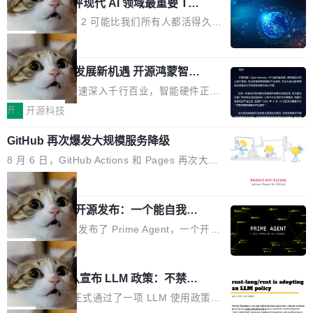
业化营销服务的需求从未如此迫切。 但市场扩容
xAI 前工程师评现代 AI 领域最重要 Top
n 这条推文引发了广泛讨论。他不是在说风凉
巧机身有效提升市面主流标准A...
3 开源项目
的同时,服务商的竞争逻辑正在改变。2026年Top
话，他是说出了一个圈内人尽皆知但很少公开捅
Flash Attention 2 可能比我们所有人都活得久。
Agency年度合辑的观察指出,“产品”这个离消费
破的事实。 Jordan 随后补充了一句软化声明：
这句话不是来自某个技术博客，而是出自 Hieu
局
者最近的载体,在整个品牌营销层面的权重显著变
「我不认为这些会议上大部分论文都在过度宣传
Pham 的一条推文。Hieu Pham 是谁？他是 xAI
高了。全域营销服务商的竞争正在从规模转向深
或造假。问题是，作为读者，如果你筛选出那些
共商智能硬件发展新机遇 开源鸿蒙智能
的早期工程师之一，在 Grok 训练基础设施团队
度,案例厚度、全域覆盖、多线协同...
硬件开发者日杭州站即将举行
看起来最令人兴奋的论文，那它们大部分都是过
工作过。近日他在 X 上发了一条帖子，列出了他
随着万物智联加速深入千行百业，智能硬件正从
度宣传的。」 这才是真正的痛点。不是所有论文
认为现代 AI 领域最重要的三个开源项目。 第一
单点设备迈向智能化、网联化、协同化发展。作
开
开源科技
都有问题，是最吸引眼球的那批论文最有问题。
个名字毫无悬念：Flash Attention 2。 Hieu 的
为面向全场景、跨终端的分布式操作系统，开源
他引用的帖子来自 Mathew Shen，一位 ICLR 2
理由很具体。FA 系列不需要解释，但 FA2 是他
GitHub 再次爆发大规模服务降级
鸿蒙通过统一技术底座和分布式能力，为不同类
026 的读者：「看了篇 ...
认为最重要的一个——复杂度恰到好处，刚好能
型智能设备的开发、连接与互联提供关键支撑，
8 月 6 日，GitHub Actions 和 Pages 再次大规
驱动你去学 CuTe，但还没被那些"邪恶的" Hopp
也为产业链企业探索产品创新与商业增长打开新
模服务降级，Actions 完全不可用超过 5 小时，
局
er++ 优化所淹没，足够容易修改和适配。 更关
的空间。 8月14日，开源鸿蒙智能硬件开发者日
webhook 停发，连自托管 runner 也因调度层故
键的是 FA2 的持久性...
（OHDD：OpenHarmony Hardware Develope
Prime Agent 开源发布：一个能自我改
障无法工作。Pages、Copilot code review、C
进的编程 Agent，ARC-AGI 3 超越人类
r Day）将在杭州启航。活动面向智能硬件产业
opilot coding agent 全部受影响。从检测到完全
Prime Intellect 发布了 Prime Agent，一个开源
专家基线
链企业和开发者，邀请行业专家与资深技术顾
恢复，大约 12 小时。 这是 2026 年 8 月的第六
的编程 Agent Harness，核心设计围绕两个抽
局
问，围绕开源鸿蒙技术能力、设备适配、芯片适
起事故，其中四起与 AI/Copilot 服务相关。 Git
象：Recursive Language Model（RLM）和 C
配、功耗与稳定性调优、兼容性测评及统一互联
Rust 项目团队宣布 LLM 政策：不禁
Hub 员工 kdaigle 在 HN 讨论中贴出了一组数
ontinual Harness。在 ARC-AGI 3 基准测试
等内容展开系统讲解和实战交流，帮助企业进一
止，但你要承认哪些代码不是你写的
据：2025 年全年 10 亿次 commit。现在，每周
上，Prime Agent + Opus 5 的组合达到了 95.
Rust 语言项目正式通过了一项 LLM 使用政策，
步了解开源鸿蒙在智能...
2.75 亿次，全年预计 140 亿次。GitHub...