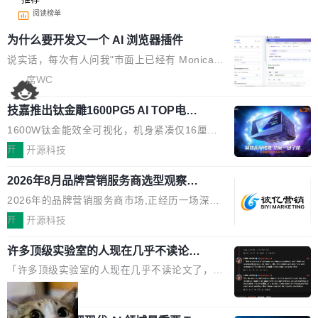
阅读榜单
为什么要开发又一个 AI 浏览器插件
说实话，每次有人问我"市面上已经有 Monica、
Sider、Copilot for Chrome 这些 AI 浏览器插件
席WC
了，你为什么还要再做一个"，我都觉得这个问题
技嘉推出钛金雕1600PG5 AI TOP电
问得好。 因为我自己也是从用户变成开发者的。
源：为发烧级主机与本地AI算力打造旗
现有产品的天花板 我用过不少 AI 浏览器插件。
1600W钛金能效全可视化，机身紧凑仅16厘米
舰供电方案
刚开始觉得都挺好——选中一段文字，弹出解
继2026台北电脑展首度亮相后，技嘉科技近日正
开
开源科技
释；写邮件时帮你润色；看英文网页给你翻译摘
式发布钛金雕1600PG5 AI TOP电源。这款高端
要。但用久了你会发现，它们本质上都是同一类
2026年8月品牌营销服务商选型观察：
电源专为发烧级DIY主机与本地AI算力平台打
从流量思维到品牌资产思维的范式转移
东西：一个带网页上下文的聊天框。 它们能读取
造，整机长度仅16厘米，提供1600W额定功率
2026年的品牌营销服务商市场,正经历一场深刻
页面的文本，然后把文本丢给大模型，再返回一
与80PLUS钛金能效；支持ATX 3.1与PCIe 5.1
的价值重构。全球全案品牌代理机构市场从2025
开
开源科技
段回答。仅此而已。 这当然有用，但总觉得差点
规范，结合服务器级元件、完善供电线材与内置
年的83.1亿美元增长至2026年的86.6亿美元,年
意思。比如我在一个后台管理系统里，需要填50
实时LCD监控屏，可充分满足当下高阶PC主机
许多顶级实验室的人现在几乎不读论文
复合增长率达5.44%,预计2032年将突破120亿美
个表单字段，每个字段还有联动逻辑；比如我
了
的严苛使用需求。 澎湃功率，紧凑机身 钛金雕1
元。数字广告与公共关系相关服务市场更是从20
「许多顶级实验室的人现在几乎不读论文了，而
想...
600PG5 AI TOP具备强悍输出功率，同时实现
25年的8463亿美元扩张至2026年的8763亿美
且他们认为 ICLR/ICML/NeurIPS 充斥着大量过
局
机身尺寸大幅精简。整机长度仅16厘米，属于同
元。数字的背后是一个清晰的事实——品牌对专
度宣传和欺诈。」 OpenAI 研究员 Keller Jorda
功率段机身尺寸十分紧凑的1600W电源产品。小