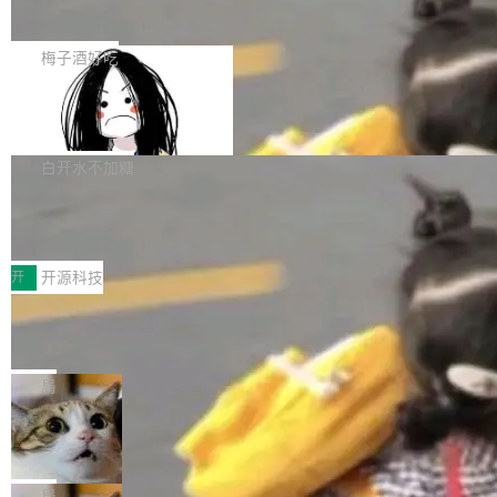
展开启新的篇章。
滞，过去三个月内没有任何条目完成更新，用户
如果你在 Spring Boot 里做过国际化，流程大概
提交的编辑请求也长期处于待处理状态。 Groki
是这样的：配 MessageSource 的 Bean、写 R
梅子酒好吃
pedia 于去年底上线，定位为由人工智能生成内
eloadableResourceBundleMessageSource、
容的百科平台，被马斯克视为传统众包百科网站
Apache Doris 4.1 全面增强 Iceberg：
声明 LocaleResolver、注册 LocaleChangeInt
支持 UPDATE、MERGE INTO 与 Iceb
维基百科的替代方案。Lawfare 调查发现，无论
erceptor…五六步之后才能看到第一行翻译文
Apache Doris 4.1 要补齐的，正是缺失的那一
erg V3
热门页面还是低关注度页面，均未出现近期更
本。 Solon 换了个方式。整个 i18n 模块围绕三
半。在已有查询能力的基础上，Doris 进一步支
白开水不加糖
新，相关问题并非局限于特定领域，而是在不同
个解析器、一个注解、一个工具类展开——没有
持了 UPDATE、DELETE、MERGE INTO 等数
主题和访问量页面中普遍存在。 调查人员最初认
XML、没有拦截器注册、没有样板配置。 资源
Testin XAgent：CIO智能测试落地指南
据修改操作、完整的表结构管理与分区演进，以
为，Grokipedia可能只是限...
文件的约定 把文件放到 resources/i18n/ 下： r
及 rewrite_data_files、expire_snapshots 等日
7月30日，TiD2026质量竞争力大会在北京中关
esources/i18n/messages.properties ...
常维护操作，并完整支持 Iceberg V3 格式。
村国家自主创新示范区会议中心开幕。本届大会
开
开源科技
由中关村智联软件服务业质量创新联盟主办，以
让非法状态不可表示：一篇关于 ADT
“智构可信·质创未来——AI原生时代的质量新范
的帖子在 Reddit 火了
式”为主题，直面AI从实验室走向规模化产业落地
有一种东西，一旦用过就回不去了。Alex Fedos
的核心质量命题。会上，《2026智能研发生产力
eev 管它叫"软件设计的基石"。 他说的东西不新
局
工具选型手册》发布，Testin云测的Testin XAge
鲜——代数数据类型（ADT），尤其是和类型
Cloudflare 开源内部企业 AI 平台 Clou
nt智能测试系统入选AI测试领域代表产品。对CI
（sum type）。但他说清楚了一件事：这不是类
dflare OS
O而言，这提示了一个转变：AI测试正在从效率
型系统的学术体操，是日常编码的思维方式。 文
Cloudflare 发布了一个开源项目 Cloudflare O
工具升级为企业的质量基础设施。 CIO面对的新
章从一个简单的例子切入。一个网站的深色主题
S。如果你只看官方博客，你会觉得这是又一
局