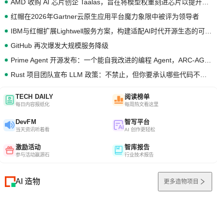
AMD 收购 AI 芯片创企 Taalas，旨在将模型权重刻进芯片以提升推理性能
红帽在2026年Gartner云原生应用平台魔力象限中被评为领导者
IBM与红帽扩展Lightwell服务方案，构建适配AI时代开源生态的可信基础设施
GitHub 再次爆发大规模服务降级
Prime Agent 开源发布：一个能自我改进的编程 Agent，ARC-AGI 3 超越人类专家基线
Rust 项目团队宣布 LLM 政策：不禁止，但你要承认哪些代码不是你写的
TECH DAILY
阅读榜单
每日内容报纸化
每周热文看这里
DevFM
智写平台
当天资讯听着看
AI 创作更轻松
激励活动
智库报告
参与活动赢源石
行业技术报告
AI 造物
更多造物项目