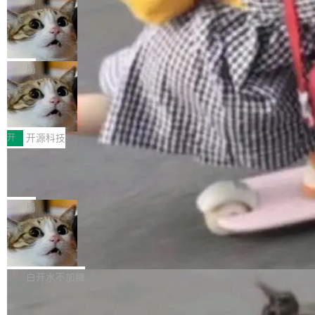
现实 过去两年，CIO们的焦虑清单上多了两项：
设置，如果用布尔值 + 可空字段来表示——bool
个"AI 知识库 + 聊天机器人"——每个大厂都在
一是如何让大模型和智能体应用安全地从PoC走
ean 表示是否可切换，nullable 的默认模式、浅
Deno 团队开源 Celld，可自托管的分
做，没什么新鲜的。 但 Kenton Varda 在 Twitte
向生产，二是如何让测试团队跟得上AI应用...
布式 Durable Objects
色方案、深色方案——会产生大量无意义的组
r 上把事情说清楚了： 今天我们发布了 Cloudfla
Ryan Dahl 领导的 Deno 团队推出了最新开源项
合。方案缺了、配置冲突了、全 null 了。要知道
re OS，一个带连接器的聊天机器人，跟其他所
目 Celld，一个能在自己机器上运行 Cloudflare
局
哪些组合有效，作者说，你得靠"文档、校验、或
有科技公司做的一样。只不过，实际上它不一
Workers 和 Durable Objects 的守护进程。 设
者部落知识"。 换个写法。Rust 的 enum，两个
样。这是 Sandstorm.io 的重制版，我十年前的
鲁大师7月新机性能/流畅/AI榜：vivo夺
计思路很直接：每个对象是一个独立的 SQLite
变体：Switchable...
性能、流畅双第一，三星Galaxy Z系列
那个创业公司。不同的是，这次它构建在 Cloudf
数据库，按名称寻址，复制到你自己的 S3 兼容
2026年7月的手机市场，由于存储等硬件成本暴
新折叠缺席
lare Workers 上——我花了九年时间搭建的平台
存储库里。节点之间只通过这个存储库协调——
增，手机厂商的日子也不好过啊，新机速度明显
开
开源科技
——并且深度集成了 AI。这基本上是我十年秘密
没有控制平面，没有共识协议。每个对象自带一
放缓，因此硝烟味淡了许多。新机参数规格除开
计划的顶峰。 十年前，Ken...
个小型数据库，应用天然按分片构建，单个数据
Zed 推出 DeltaDB，一个记录 commit
高价的三星折叠（三星Galaxy Z Fold8 Ultra / Z
之间所有操作的版本控制系统
库的竞争和爆炸半径问题在设计层面就被消除
Fold8 / Z Flip8）外，其余要么是中低端机器，
Zed 编辑器团队发布了新项目——DeltaDB，一
了。 闲置的 cell 会休眠到几乎不占资源。当 cel
例如iQOO Z11i、REDMI Note 17、REDMI No
个在 git commit 之间记录每一次编辑操作的版
局
l 迁移或唤醒时，新宿主从 S3 恢复 SQLite 数据
te 17 Pro、OPPO K15，要么是vivo X300 E这
本控制系统。目前处于 Early Access 阶段。 De
库继续执行。存储库是持久化的唯一真相...
样的次旗舰。 Galaxy Z Fold8 Ultra / Z Fold8 /
SpaceXAI 单季资本开支达 183 亿美元
ltaDB 的核心思路直接写在 landing page 最显
Z Flip8三款折叠屏新机均在7月22日发布，且全
眼的位置：「Software is made between com
根据风险投资人Tomer Tunguz 博客（VC 分
部搭载骁龙8 Elite Gen5 for Galaxy，它们本该
mits」——软件是在 commit 之间写出来的。git
析）披露的最新分析与第二季度业绩报告，Spac
白开水不加糖
是7月性...
只记录了你提交的最终状态，但真正的工作过程
eXAI在上个季度的总资本支出飙升至183.7亿美
——打字、删改、试错、agent 对话——都在 co
Meta 发布终端编程 Agent“Muse Cod
元。其中，绝大部分资金被直接用于 AI 领域，