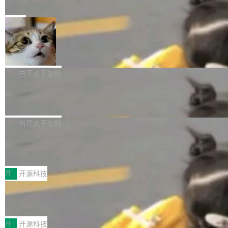
e” 和 Muse Spark 1.2 模型
mmit 之间的空隙里丢失了。 DeltaDB 要做的就
金额高达158.3亿美元，这一单项投入已经逼近
Meta 今天发布了两款 AI 产品：Muse Code，
是把这段空隙补上。 回退到任何一次编辑：Delt
微软同期总资本开支的四成。 与亚马逊、Alpha
一个在终端里运行的编程 agent；Muse Spark
局
aDB 捕获 commit 之间的每一次操作，...
bet、微软以及 Meta 等传统科技巨头相比，Spa
1.2，驱动这个 agent 的新模型。一句话概括：
ceXAI的资金消耗速度尤为引人瞩目。然而，支
美团开源 LoHoSearch，用知识图谱校
你可以用 curl -fsSL https://dev.meta.ai/install.
准 AI 能力认知
撑庞大支出的资金来源却呈现出截然不同的面
sh | bash 安装一个能在大项目里自动规划、写
机器出题的前提，是让机器拥有全局视野。整个
貌。数据显示，微软和 Meta 主要依托充沛的经
代码、验证结果的 AI 终端工具。 据介绍，Muse
构建流程可以分为四个环节：建图 → 控制难度
白开水不加糖
营现金流来覆盖资本开支，其资本支出覆盖率分
Code 是 Meta 的编程 agent 产品。它和市场上
→ 质量把关 → 数据概览。
别达到155% 和106%;而SpaceXAI的经营现金
腾讯开源 UCL-MPComm 通信库
已有的终端编程 agent 在设计理念上有几个明显
流仅能覆盖资本开支的12...
的差异点。 异步后台 agent：Muse Code 有一
腾讯网平团队宣布开源了 UCL-MPComm 通信
个主 agent 循环，外加一组后台 agent。这些后
库，并将作为transport接入Mooncake TENT。
白开水不加糖
台 agent...
该通信库针对AI Memory池化场景的数据传输需
CoStrict入选工信部2025人工智能应用
求进行了深度优化，能够实现数据中心内大规模
典型案例
计算节点间多种内存类型的高性能通信。 UCL-
近日，工信部科技司公示《2025人工智能应用典
MPComm将作为一种传输引擎接入Mooncake T
型案例入选名单》，深信服“面向企业研发场景的
开
开源科技
ENT，实现零拷贝传输性能提升30%、非零拷贝
开源 AI 编程平台 CoStrict 应用”凭借卓越的技术
传输性能最高提升5倍。UCL-MPComm底层基
深信服AI算力网关入选工信部人工智能
创新与落地成效成功入选。 全链路私有化部署，
应用典型案例！
于自研UCL-Engine通信引擎，后续腾讯网平将
助力企业AI研发安全落地 当前，越来越多企业已
前不久，工业和信息化部正式发布《2025年人工
持续开源更多基于UCL-Engine的高性能通信组
经开始引入 AI Coding 工具，通过调用公有云模
智能应用典型案例名单》，集中展示人工智能在
开
开源科技