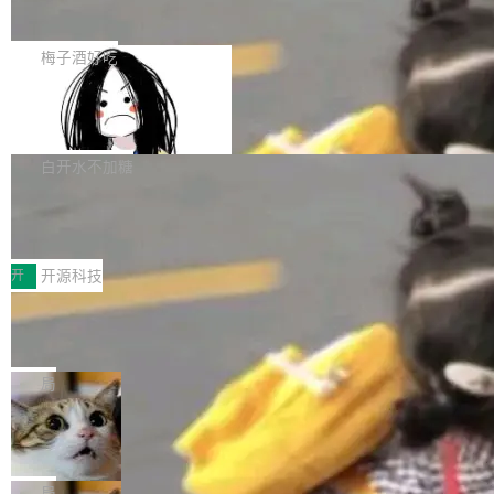
展开启新的篇章。
滞，过去三个月内没有任何条目完成更新，用户
如果你在 Spring Boot 里做过国际化，流程大概
提交的编辑请求也长期处于待处理状态。 Groki
是这样的：配 MessageSource 的 Bean、写 R
梅子酒好吃
pedia 于去年底上线，定位为由人工智能生成内
eloadableResourceBundleMessageSource、
容的百科平台，被马斯克视为传统众包百科网站
Apache Doris 4.1 全面增强 Iceberg：
声明 LocaleResolver、注册 LocaleChangeInt
支持 UPDATE、MERGE INTO 与 Iceb
维基百科的替代方案。Lawfare 调查发现，无论
erceptor…五六步之后才能看到第一行翻译文
Apache Doris 4.1 要补齐的，正是缺失的那一
erg V3
热门页面还是低关注度页面，均未出现近期更
本。 Solon 换了个方式。整个 i18n 模块围绕三
半。在已有查询能力的基础上，Doris 进一步支
白开水不加糖
新，相关问题并非局限于特定领域，而是在不同
个解析器、一个注解、一个工具类展开——没有
持了 UPDATE、DELETE、MERGE INTO 等数
主题和访问量页面中普遍存在。 调查人员最初认
XML、没有拦截器注册、没有样板配置。 资源
Testin XAgent：CIO智能测试落地指南
据修改操作、完整的表结构管理与分区演进，以
为，Grokipedia可能只是限...
文件的约定 把文件放到 resources/i18n/ 下： r
及 rewrite_data_files、expire_snapshots 等日
7月30日，TiD2026质量竞争力大会在北京中关
esources/i18n/messages.properties ...
常维护操作，并完整支持 Iceberg V3 格式。
村国家自主创新示范区会议中心开幕。本届大会
开
开源科技
由中关村智联软件服务业质量创新联盟主办，以
让非法状态不可表示：一篇关于 ADT
“智构可信·质创未来——AI原生时代的质量新范
的帖子在 Reddit 火了
式”为主题，直面AI从实验室走向规模化产业落地
有一种东西，一旦用过就回不去了。Alex Fedos
的核心质量命题。会上，《2026智能研发生产力
eev 管它叫"软件设计的基石"。 他说的东西不新
局
工具选型手册》发布，Testin云测的Testin XAge
鲜——代数数据类型（ADT），尤其是和类型
Cloudflare 开源内部企业 AI 平台 Clou
nt智能测试系统入选AI测试领域代表产品。对CI
（sum type）。但他说清楚了一件事：这不是类
dflare OS
O而言，这提示了一个转变：AI测试正在从效率
型系统的学术体操，是日常编码的思维方式。 文
Cloudflare 发布了一个开源项目 Cloudflare O
工具升级为企业的质量基础设施。 CIO面对的新
章从一个简单的例子切入。一个网站的深色主题
S。如果你只看官方博客，你会觉得这是又一
局