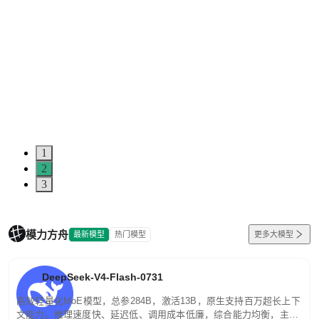
1
2
3
模力方舟
最新模型
热门模型
更多大模型
DeepSeek-V4-Flash-0731
高效轻量化MoE模型，总参284B，激活13B，原生支持百万超长上下
文能力。推理速度快、延迟低、调用成本低廉，综合能力均衡，主打