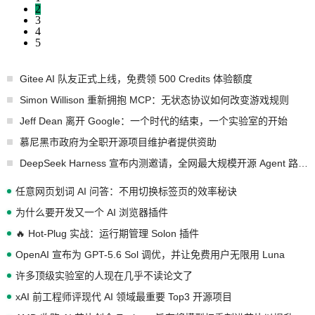
2
3
4
5
Gitee AI 队友正式上线，免费领 500 Credits 体验额度
Simon Willison 重新拥抱 MCP：无状态协议如何改变游戏规则
Jeff Dean 离开 Google：一个时代的结束，一个实验室的开始
慕尼黑市政府为全职开源项目维护者提供资助
DeepSeek Harness 宣布内测邀请，全网最大规模开源 Agent 路演现场诞生
任意网页划词 AI 问答：不用切换标签页的效率秘诀
为什么要开发又一个 AI 浏览器插件
🔥 Hot-Plug 实战：运行期管理 Solon 插件
OpenAI 宣布为 GPT-5.6 Sol 调优，并让免费用户无限用 Luna
许多顶级实验室的人现在几乎不读论文了
xAI 前工程师评现代 AI 领域最重要 Top3 开源项目