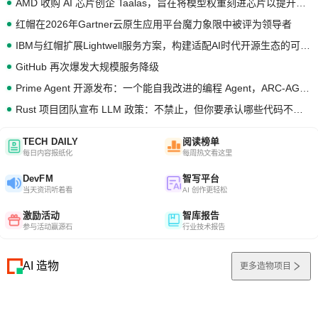
AMD 收购 AI 芯片创企 Taalas，旨在将模型权重刻进芯片以提升推理性能
红帽在2026年Gartner云原生应用平台魔力象限中被评为领导者
IBM与红帽扩展Lightwell服务方案，构建适配AI时代开源生态的可信基础设施
GitHub 再次爆发大规模服务降级
Prime Agent 开源发布：一个能自我改进的编程 Agent，ARC-AGI 3 超越人类专家基线
Rust 项目团队宣布 LLM 政策：不禁止，但你要承认哪些代码不是你写的
TECH DAILY
阅读榜单
每日内容报纸化
每周热文看这里
DevFM
智写平台
当天资讯听着看
AI 创作更轻松
激励活动
智库报告
参与活动赢源石
行业技术报告
AI 造物
更多造物项目