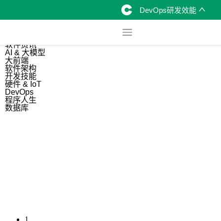
DevOps研发效能
综合
开源资讯
软件资讯
AI & 大模型
大前端
软件架构
开发技能
硬件 & IoT
DevOps
程序人生
数据库
1