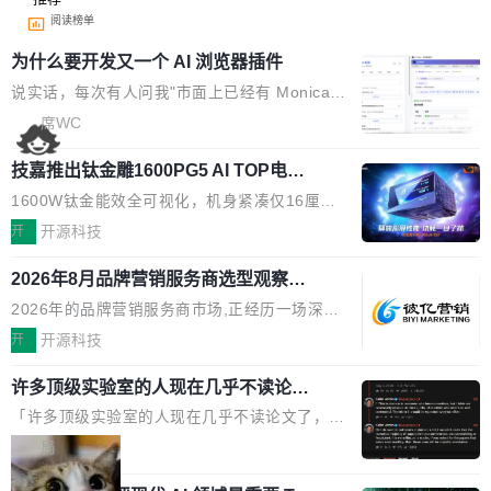
阅读榜单
为什么要开发又一个 AI 浏览器插件
说实话，每次有人问我"市面上已经有 Monica、
Sider、Copilot for Chrome 这些 AI 浏览器插件
席WC
了，你为什么还要再做一个"，我都觉得这个问题
技嘉推出钛金雕1600PG5 AI TOP电
问得好。 因为我自己也是从用户变成开发者的。
源：为发烧级主机与本地AI算力打造旗
现有产品的天花板 我用过不少 AI 浏览器插件。
1600W钛金能效全可视化，机身紧凑仅16厘米
舰供电方案
刚开始觉得都挺好——选中一段文字，弹出解
继2026台北电脑展首度亮相后，技嘉科技近日正
开
开源科技
释；写邮件时帮你润色；看英文网页给你翻译摘
式发布钛金雕1600PG5 AI TOP电源。这款高端
要。但用久了你会发现，它们本质上都是同一类
2026年8月品牌营销服务商选型观察：
电源专为发烧级DIY主机与本地AI算力平台打
从流量思维到品牌资产思维的范式转移
东西：一个带网页上下文的聊天框。 它们能读取
造，整机长度仅16厘米，提供1600W额定功率
2026年的品牌营销服务商市场,正经历一场深刻
页面的文本，然后把文本丢给大模型，再返回一
与80PLUS钛金能效；支持ATX 3.1与PCIe 5.1
的价值重构。全球全案品牌代理机构市场从2025
开
开源科技
段回答。仅此而已。 这当然有用，但总觉得差点
规范，结合服务器级元件、完善供电线材与内置
年的83.1亿美元增长至2026年的86.6亿美元,年
意思。比如我在一个后台管理系统里，需要填50
实时LCD监控屏，可充分满足当下高阶PC主机
许多顶级实验室的人现在几乎不读论文
复合增长率达5.44%,预计2032年将突破120亿美
个表单字段，每个字段还有联动逻辑；比如我
了
的严苛使用需求。 澎湃功率，紧凑机身 钛金雕1
元。数字广告与公共关系相关服务市场更是从20
「许多顶级实验室的人现在几乎不读论文了，而
想...
600PG5 AI TOP具备强悍输出功率，同时实现
25年的8463亿美元扩张至2026年的8763亿美
且他们认为 ICLR/ICML/NeurIPS 充斥着大量过
局
机身尺寸大幅精简。整机长度仅16厘米，属于同
元。数字的背后是一个清晰的事实——品牌对专
度宣传和欺诈。」 OpenAI 研究员 Keller Jorda
功率段机身尺寸十分紧凑的1600W电源产品。小