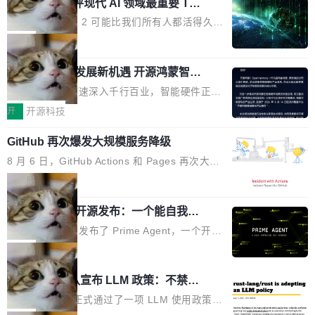
业化营销服务的需求从未如此迫切。 但市场扩容
xAI 前工程师评现代 AI 领域最重要 Top
n 这条推文引发了广泛讨论。他不是在说风凉
巧机身有效提升市面主流标准A...
3 开源项目
的同时,服务商的竞争逻辑正在改变。2026年Top
话，他是说出了一个圈内人尽皆知但很少公开捅
Flash Attention 2 可能比我们所有人都活得久。
Agency年度合辑的观察指出,“产品”这个离消费
破的事实。 Jordan 随后补充了一句软化声明：
这句话不是来自某个技术博客，而是出自 Hieu
局
者最近的载体,在整个品牌营销层面的权重显著变
「我不认为这些会议上大部分论文都在过度宣传
Pham 的一条推文。Hieu Pham 是谁？他是 xAI
高了。全域营销服务商的竞争正在从规模转向深
或造假。问题是，作为读者，如果你筛选出那些
共商智能硬件发展新机遇 开源鸿蒙智能
的早期工程师之一，在 Grok 训练基础设施团队
度,案例厚度、全域覆盖、多线协同...
硬件开发者日杭州站即将举行
看起来最令人兴奋的论文，那它们大部分都是过
工作过。近日他在 X 上发了一条帖子，列出了他
随着万物智联加速深入千行百业，智能硬件正从
度宣传的。」 这才是真正的痛点。不是所有论文
认为现代 AI 领域最重要的三个开源项目。 第一
单点设备迈向智能化、网联化、协同化发展。作
开
开源科技
都有问题，是最吸引眼球的那批论文最有问题。
个名字毫无悬念：Flash Attention 2。 Hieu 的
为面向全场景、跨终端的分布式操作系统，开源
他引用的帖子来自 Mathew Shen，一位 ICLR 2
理由很具体。FA 系列不需要解释，但 FA2 是他
GitHub 再次爆发大规模服务降级
鸿蒙通过统一技术底座和分布式能力，为不同类
026 的读者：「看了篇 ...
认为最重要的一个——复杂度恰到好处，刚好能
型智能设备的开发、连接与互联提供关键支撑，
8 月 6 日，GitHub Actions 和 Pages 再次大规
驱动你去学 CuTe，但还没被那些"邪恶的" Hopp
也为产业链企业探索产品创新与商业增长打开新
模服务降级，Actions 完全不可用超过 5 小时，
局
er++ 优化所淹没，足够容易修改和适配。 更关
的空间。 8月14日，开源鸿蒙智能硬件开发者日
webhook 停发，连自托管 runner 也因调度层故
键的是 FA2 的持久性...
（OHDD：OpenHarmony Hardware Develope
Prime Agent 开源发布：一个能自我改
障无法工作。Pages、Copilot code review、C
进的编程 Agent，ARC-AGI 3 超越人类
r Day）将在杭州启航。活动面向智能硬件产业
opilot coding agent 全部受影响。从检测到完全
Prime Intellect 发布了 Prime Agent，一个开源
专家基线
链企业和开发者，邀请行业专家与资深技术顾
恢复，大约 12 小时。 这是 2026 年 8 月的第六
的编程 Agent Harness，核心设计围绕两个抽
局
问，围绕开源鸿蒙技术能力、设备适配、芯片适
起事故，其中四起与 AI/Copilot 服务相关。 Git
象：Recursive Language Model（RLM）和 C
配、功耗与稳定性调优、兼容性测评及统一互联
Rust 项目团队宣布 LLM 政策：不禁
Hub 员工 kdaigle 在 HN 讨论中贴出了一组数
ontinual Harness。在 ARC-AGI 3 基准测试
等内容展开系统讲解和实战交流，帮助企业进一
止，但你要承认哪些代码不是你写的
据：2025 年全年 10 亿次 commit。现在，每周
上，Prime Agent + Opus 5 的组合达到了 95.
Rust 语言项目正式通过了一项 LLM 使用政策，
步了解开源鸿蒙在智能...
2.75 亿次，全年预计 140 亿次。GitHub...