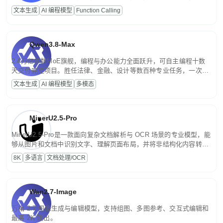
高并发、轻量化任务，适合日常对话、内容创作、基础 RAG、批量
文本生成
AI 编程模型
Function Calling
文案处理等普惠刚需场景。
Qwen3.8-Max
2.4万亿参数MoE旗舰，编程与办公能力全面跃升，可自主编程十数
天交付完整项目。胜任法律、金融、设计等数百种专业任务，一次对
话端到端交付生产级成果。原生视觉理解贯穿规划、执行与验证全流
文本生成
AI 编程模型
多模态
程，支持超长文档与长视频的深度语义解析。长程任务中自主规划与
闭环迭代，持续进化。
MinerU2.5-Pro
MinerU2.5-Pro是一款面向复杂文档解析与 OCR 场景的专业模型，能
够从图片和文档中识别文字、理解页面布局，并将非结构化内容转换
为便于存储、检索和二次处理的结构化结果。
8K
多语言
文档处理/OCR
Wan2.7-Image
万相 2.7 图像生成与编辑模型，支持组图、多图参考、交互式编辑和
最高 2K 输出。