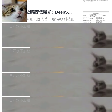
5% RHAE Best@1，超过了 ARC 报告的人类专
覆盖 rust-lang/rust 单一仓库的代码贡献。这不
局
家基线 95.4%。 不是又一个 coding agent 包装
是项目级别的官方立场，目前由五个团队采纳，
宇树科技 IPO 战略配售曝光：DeepSe
器 Prime Agent 的架构和市面上大多数 coding
但它可能是主流开源项目中关于 AI 辅助贡献最
ek 获配 93.3 万股，锁定 36 个月
agent 有本质区别。大多数 agent harness 的设
细致的一份规则。 政策的核心只有一句话：LLM
8月6日晚间，“人形机器人第一股”宇树科技股份
计是基于早期模型的能力—...
可以用来分析、提炼、审阅、建议，但不能用来
有限公司披露IPO发行价格及战略配售结果，杭
白开水不加糖
创作。 具体来说，LLM 生成的代码可以提交，
州深度求索人工智能基础技术研究有限公司（De
但必须满足五个条件：预先安排、非关键、高质
Docker 29.7.2 发布
epSeek）获配93.3399万股，按150.8元/股发行
量、充分测试、充分审查，并且必须披露。LLM
价格计算，认购金额约1.41亿元，股份锁定期为
Docker 29.7.2 现已发布，具体更新内容如下：
不得生成涉及安全性的关键变更，除非作者本身
36个月。 公告显示，本次宇树科技战略配售对
Bug fixes and enhancements 修复多次传递同
白开水不加糖
就是领域专家。即使如此，政策也"强烈不建
象主要包括长期投资机构、与公司业务具有战略
一环境变量时，docker service create和docker
议"这么做。 对于不披露的情况，审核者可以直
合作关系或长期合作愿景的大型企业、科创板保
Apache Fluss 毕业成为顶级项目
service update会发生 panic 的问题。docker/cl
接关闭 PR，无需解释。 政策作者 Jynn Ne...
荐人跟投子公司，以及公司高级管理人员和核心
i#7145 修复了 Docker Engine 29.7.0 中引入的
今年 7 月，Apache Fluss 的毕业提案在 Apach
员工参与设立的专项资产管理计划。其中，Dee
一个回归问题，该问题导致拉取镜像时会拒绝包
e 孵化器项目管理委员会（IPMC）投票中获得
白开水不加糖
pSeek作为与宇树科技具备战略合作关系的企
含绝对 hardlink 目标的镜像（此类镜像由某些镜
全票通过，随后获 Apache 软件基金会董事会批
业，获配股份数量占本次发行数量的2.31%。 除
像构建工具生成）。moby/moby#53305 修复了
马斯克 AI 百科项目 Grokipedia 被曝数
准。今天，Apache 软件基金会正式宣布 Apach
DeepSeek外，腾讯旗下上海启善投资有限公司
月未更新
Docker Engine 29.7.0 中引入的一个回归问
e Fluss 孵化毕业，成为 Apache 顶级项目（TL
埃隆·马斯克推出的AI百科项目 Grokipedia 被曝
获配9...
题，该问题可能导致在旧版 Linux 内核...
P）！这一里程碑不仅标志着 Fluss 迈入新的发
长期停止内容更新，未能实现其作为“AI版维基百
白开水不加糖
展阶段，也将进一步推动流式存储、实时湖仓与
科”替代品的目标。 据 Lawfare 最新调查，自今
AI 数据基础加速融合，为实时数据基础设施的发
Solon I18n：三种解析器，零样板代码
年4月以来，Grokipedia 页面更新功能基本停