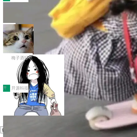
件。 腾讯网平团队在UCL-MPComm中实现了一
型或企业内部部署模型提升研发效率。但随着 AI
各领域的应用成果，覆盖技术底座、行业赋能、
个独立于业务线程的全局通信引擎（Engine），
Coding 从个人辅助工具逐步走向团队级、组织
Jeff Dean 离开 Google：一个时代的结
产品应用、支撑保障、专题等五大方向。深信服
并实...
束，一个实验室的开始
级应用，企业在规模化落地过程中，对安全性、
AI算力网关（AI创新平台）成功入选！ 随着各行
Google 员工编号 20。MapReduce 作者之一。
可控性和代码质量提出了更高要求。 首先是数据
各业的Agent走向规模化建设，算力构成形态逐
Bigtable 作者之一。TensorFlow 的作者之一。
局
安全与合规要求。对于大多数普通研发场景，公
渐丰富，用户关注的重点也在发生变化：不只是
Gemini 的架构师。Google 首席科学家。 Jeff D
有云模型能够满足快速试用和效率提升的需求。
让AI用起来，还要进一步看清混合算力时代下，
🔥 SolonCode v2026.8.4 发布：界面
ean 在 Google 工作了 27 年后，宣布离职。 他
但对于金融、能源、医疗等对数据安全要求较...
字体可调、22 种语言、记忆搜索增强
Token花在哪里、算力是否被充分利用，以及持
不是一个人走。一同离开的还有 Sanjay Ghema
打开终端就能上岗的全中文编码智能体，这一轮
续增长的AI成本该如何优化。 深信服AI算力网关
wat（Google 员工编号 23，Jeff Dean 二十多
把「看得清、用母语、记得住」三件事一次补
梅子酒好吃
正是围绕这些实际问题，从Token治理和成本治
年的编程搭档，MapReduce 和 Bigtable 的共同
齐。 SolonCode 是什么 SolonCode 是杭州无
理两个方面，让用户的每一份算力都看得清、管
作者）、Quoc Le（Google 大脑核心成员，Se
让“代码语义理解”深度释放AI Coding
耳科技研发的企业级终端编码智能体——一位全
得住、用得稳、省得下、更安全！ 一、从现在开
价值潜能：华为云码道（CodeArts）
q2Seq 和 DocAI 的共同发明人）以及 Oriol Vin
中文驱动的数字员工，自主理解需求、规划步
一、代码仓深度理解技术的作用与价值 在软件工
始，Token使用一目...
代码仓技术解析
yals（Gemini 联合负责人，AlphaSta...
骤、编写代码。不挑模型、不挑平台，curl 一行
程实践中，代码仓是企业核心知识资产的主要载
开
开源科技
装完即用。 开源地址：Gitee · GitCode · GitHu
体。企业级代码仓库通常包含数十万乃至数百万
b 安装 支持 Java 8+（8~26）、macOS / Linu
个文件，其规模远超单次模型调用可承载的上下
x / Windows / Harmony PC。 # macOS / Linu
文窗口。随着项目规模的持续扩张与代码历史的
x / Harmony PC curl -fsSL https://solon.noea
不断累积，代码仓中的模块关系、接口契约、业
r.org/solon...
务逻辑等关键信息往往分散于数十乃至数百个文
件之中，形成高度复杂的知识关联网络。传统的