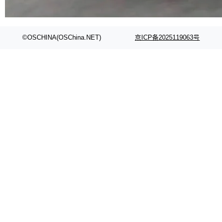
代码检索手段（如关键词匹配、目录遍历）仅能
在语法层面完成文本定位，难以触及代码的语义
内涵与结构关联，导致开发者使用代码智能体在
©OSCHINA(OSChina.NET)
京ICP备2025119063号
理解大规模代码仓时面临显著"代码仓理解"瓶
颈。 代码仓深度理解服务（以下简称" CodeBas
e深度理解服务"）是华为云码道（CodeA...