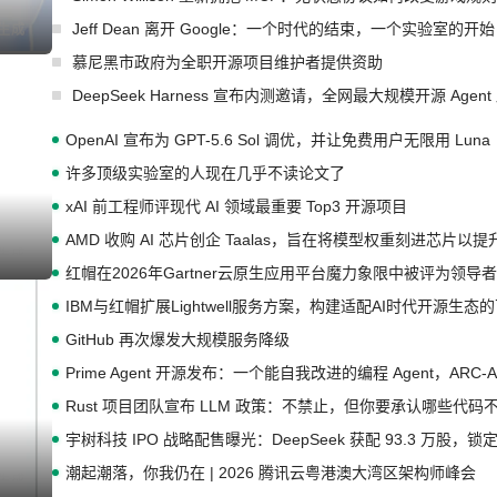
Jeff Dean 离开 Google：一个时代的结束，一个实验室的开始
慕尼黑市政府为全职开源项目维护者提供资助
DeepSeek Harness 宣布内测邀请，全网最大规模开源 Age
OpenAI 宣布为 GPT-5.6 Sol 调优，并让免费用户无限用 Luna
许多顶级实验室的人现在几乎不读论文了
xAI 前工程师评现代 AI 领域最重要 Top3 开源项目
AMD 收购 AI 芯片创企 Taalas，旨在将模型权重刻进芯片以
红帽在2026年Gartner云原生应用平台魔力象限中被评为领导者
IBM与红帽扩展Lightwell服务方案，构建适配AI时代开源生
GitHub 再次爆发大规模服务降级
Prime Agent 开源发布：一个能自我改进的编程 Agent，ARC-
Rust 项目团队宣布 LLM 政策：不禁止，但你要承认哪些代码
宇树科技 IPO 战略配售曝光：DeepSeek 获配 93.3 万股，锁定
潮起潮落，你我仍在 | 2026 腾讯云粤港澳大湾区架构师峰会