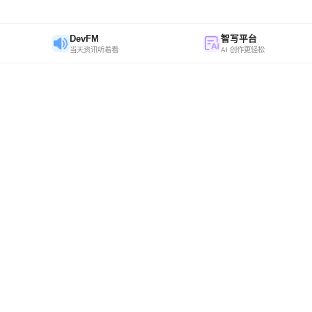
DevFM
智写平台
当天资讯听着看
AI 创作更轻松