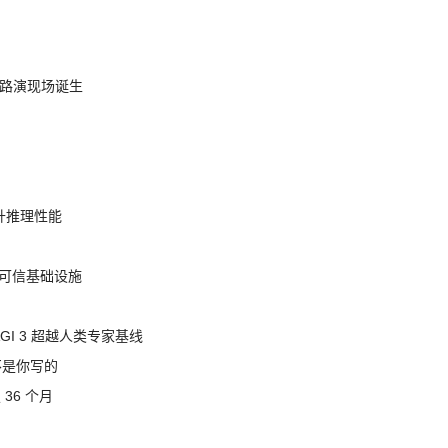
nt 路演现场诞生
提升推理性能
态的可信基础设施
AGI 3 超越人类专家基线
不是你写的
 36 个月