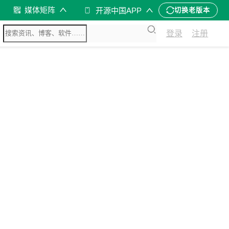
媒体矩阵
开源中国APP
切换老版本
登录
注册