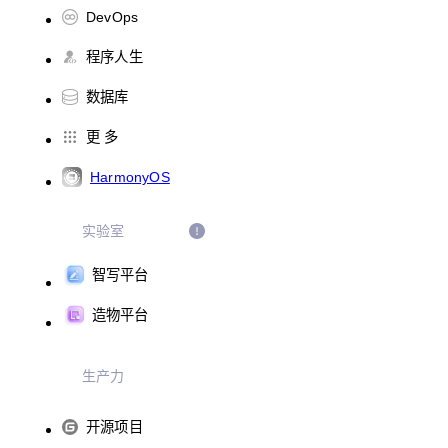
DevOps
程序人生
数据库
更 多
HarmonyOS
实验室
智写平台
造物平台
生产力
开源项目