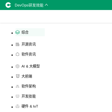
DevOps研发效能
综合
开源资讯
软件资讯
AI & 大模型
大前端
软件架构
开发技能
硬件 & IoT