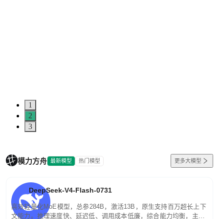
1
2
3
模力方舟
最新模型
热门模型
更多大模型
DeepSeek-V4-Flash-0731
高效轻量化MoE模型，总参284B，激活13B，原生支持百万超长上下
文能力。推理速度快、延迟低、调用成本低廉，综合能力均衡，主打