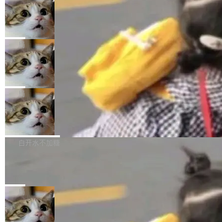
年。FFmpeg 社区最终选择用一个大版本的名
列表的数据匹配 —— 一项常规的数据处理任
没有拐弯抹角。他说中国正在赢得 AI 竞赛，而
字，留下了这份纪念。 雷霄骅曾是中国传媒大学
务，最终却产生了 180 万美元的账单，实际支出
当 AI agent 把源码变成了最好的扩展系
且按目前的速度，中国 AI 工具预计在今年底或
数字电视技术方向的博士生，长期从事视频、音
统，开发者工具必须开源
超出原定预算 860%。 更令人意外的是，该项目
2027 年就能追上美国前沿实验室的水平。 Dela
五年前，David Crawshaw 问过很多软件工程师
频技...
最终并未成功落地，而高额算力消耗持续运行长
ngue 把原因归结为一件事：开放协作。中国的
一个问题：你写过什么给自己用的程序？答案几
局
达 5 个月，公司直到财务对账时才察觉异常。这
AI 开发者在一个共享和协作的生态里加速迭代，
乎都是没有。工程师们整天用别人写的程序写程
意味着一个无人看管的 AI 程序，在近半年时间
而美国模型厂商在"闭门造车"。他的原话是 "buil
DeepSeek Harness 宣布内测邀请，全
序给别人用。偶尔有人自己写个博客系统、智能
里日夜不停地"烧钱"。 复盘显示，...
网最大规模开源 Agent 路演现场诞生
ding in silos"——各自为战，互不通气。 这个判
家居控制、家庭实验室，都算稀奇事。 Crawsh
一条内测招募帖，发出去的时候大概没人想到它
断从他嘴里说出来分量不同。Hugging Face 是
aw 是 Shelley 的作者，一个开源 AI coding age
会变成一场开源 Agent 生态的路演。 8月1日，
局
全球最大的开源 AI 平台，上面跑着上百万个模
nt。他最近在博客上写了一篇文章，核心论点很
DeepSeek Harness 团队负责人崔添翼（tiany
型。谁在开源赛道上领先，...
简单：开发者工具必须开源。 理由不是传统的自
商汤 SenseNova U1.5-Lite-Preview
i）在 X 上发帖： 「如果你是 Agent Harness 相
开源
由软件情怀，而是一个跟 AI agent 直接相关的
关开源项目的开发者，希望参加 DeepSeek Har
商汤科技宣布面向社区开源轻量级统一多模态模
技术判断。 两行 prompt 就能个性化任何软件 C
ness 的内测，可以回复或私信联系我。请附上
型的预览版本 SenseNova U1.5-Lite-Preview。
白开水不加糖
rawshaw 给出了两个 prompt。 第一个： "下载
GitHub id 以及开源代表作。」 DeepSeek 曾在
公告称，SenseNova U1.5-Lite-Preview并非简
某个软件的源码，在本地构建。修改 agent ...
官方招聘信息中写过一条简洁有力的公式：Mod
Ubuntu 将核心系统包从 deb 转成了 s
单的模型规模升级，而是基于 SenseNova U1
nap
el + Harness = Agent。模型负责理解和推理，
的一次系统性迭代，不仅在同一架构中贯通视觉
Ubuntu 正在把又一个核心系统包从 deb 转为 s
Harness 负责把能力落到真实环境中——调用工
理解、推理、生成与编辑，还仅以 8B-MoT 的轻
nap。这次是 hwctl——一个用来检查 Ubuntu
局
具、读写文件、管理上下文、处理错误、完成闭
量大小，将能力推进到4K、更精细的真实质感、
硬件认证状态的命令行工具。 Canonical 工程师
环。崔添翼招人的标...
更复杂的视觉控制和可持续迭代编辑。 相比 U
Dario Amodei 担心新人来 Anthropic
Alan Griffiths 在邮件列表中说得很直白：「hwc