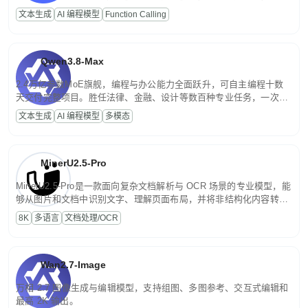
高并发、轻量化任务，适合日常对话、内容创作、基础 RAG、批量
文本生成
AI 编程模型
Function Calling
文案处理等普惠刚需场景。
Qwen3.8-Max
2.4万亿参数MoE旗舰，编程与办公能力全面跃升，可自主编程十数
天交付完整项目。胜任法律、金融、设计等数百种专业任务，一次对
话端到端交付生产级成果。原生视觉理解贯穿规划、执行与验证全流
文本生成
AI 编程模型
多模态
程，支持超长文档与长视频的深度语义解析。长程任务中自主规划与
闭环迭代，持续进化。
MinerU2.5-Pro
MinerU2.5-Pro是一款面向复杂文档解析与 OCR 场景的专业模型，能
够从图片和文档中识别文字、理解页面布局，并将非结构化内容转换
为便于存储、检索和二次处理的结构化结果。
8K
多语言
文档处理/OCR
Wan2.7-Image
万相 2.7 图像生成与编辑模型，支持组图、多图参考、交互式编辑和
最高 2K 输出。