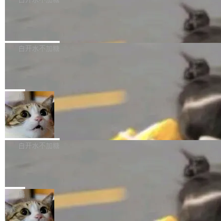
成本降低 30%，精度不变。 FP8 省的不仅是显
先理解你的语境和意图，再把准确的文字直接给
s： 实现了URL.Parse()便捷功能 对浏览器内部
存 KV cache 是推理时最吃显...
到你。从“逐字转写、单点优化”演进为“理解语
PostgreSQL 18/19 新特性深度解读
函数添加了多项边界检查，以避免潜在的越界访
境、兼容场景、一键直出”。 Hy ASR 3.0 previe
问、下溢和溢出。（DiD） 修复了加载和解析内
演讲者分享了一个有趣的实践：面对 PG 18 已
w 不要求标准普通话，方言识别覆盖粤语、吴语
容提供的字体时出现的几个问题 为避免音频加
发布的 Release Notes，他利用 AI 工具（如 Co
白开水不加糖
等 10 大方言片区和 20 余个二级小片区。在开
载、处理和播放过程中可能出现的一系列错误，
pilot）对数千条 commit 日志进行自动分析，先
源评测集中，Hy ASR 3.0 preview 在多语种的
对音频采样频率设定了下限 采样率低于 8kHz
慕尼黑市政府为全职开源项目维护者提
让模型总结出三十余条潜在特性，再逐条要求生
WER（...
供资助
（通常被认为是 "telephone"/"walkie-talkie" 音
成详细解释和代码校验，最终筛选出对用户体感
"在过去大约 10 年的大部分时间里，libexpat 的
质的最低采样率）的音频格式将被拒绝 修复了 C
最强的若干项。对于尚未正式发版的 PG 19，则
维护工作一直与我的日常工作、家务、社交生活
局
SS 圆角虚线样式中可能存在的问题 如果表单中
通过拉取过去一年内（从 PG 18 Beta1 时间点
和休闲娱乐竞争时间。" 这是 libexpat 维护者 S
的图像元素不在同一个子树中，则它们将不再关
至今）的所有 commit，同样交由 AI 分析提炼。
Firefox 153.0.3 发布
ebastian Pipping 写在博客里的话。8 月 4 日，
联 加...
经过人工复核，准确度令人满意。这一方法也为
他宣布了一个新消息：从 2026 年 8 月 1 日起，
Firefox 153.0.3 现已发布，具体更新内容如
社区爱好者提供了高效跟踪新版本的思路。
他可以全职维护 libexpat 了，最长 6 个月。发
下： New Smart Window 包含多项增强功能：
白开水不加糖
工资的是慕尼黑市政府。 libexpat 是一个 C99
<ul> <li>现在建议列表会显示更多结果，方便用
编写的流式 XML 解析器，MIT 许可证。和 libx
Cloudflare Computer 开源：你的 Age
户查找历史记录和切换到已打开的标签页。（<a
nt 需要一台电脑，而不是一个容器
ml2 一样，它是世界上使用最广泛的 XML 解析
href="https://bugzilla.mozilla.org/show_bug.c
Cloudflare 开源了名为 @cloudflare/computer
库之一。你的操作系统、浏览器、无数的基础设
gi?id=2019042">Bug&nbsp;2019042</a>）</l
的 npm 包。项目的核心论点是：容器不适合 Ag
局
施软件，很可能都在用它。而过去十年，维护它
i> <li>现在，助手可以直接使用 Exa 的网络搜索
ent 计算。真正适合的，是 Isolate。 Cloudflare
的人一直在用业余...
结果回答问题，而无需将问题转交给搜索引擎。
OpenAI 公开邮件和聊天记录回应苹果
工程师在这件事上没什么可谦虚的——他们用 W