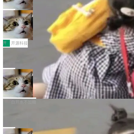
诉讼，称“Apple is getting this wron
（<a href="https://bugzilla.mozilla.org/show_
orkers 跑了十年 Isolate。用 CEO Matthew Pri
上个月，苹果一纸诉状把 OpenAI 告上法庭，指
g”
bug.cgi?id=204...
nce 的话说：「我们一生都在用 Isolate 运行代
控其挖角苹果前员工并窃取商业秘密。苹果的诉
局
码，而 AI Agent 不需要容器，它们需要的是 Iso
状把 OpenAI 描述成一个系统性地从前东家挖
late。」 容器为什么不合适 容器的问题在于启动
HUAWEI MatePad Edge上架WorkBu
人、套取机密信息的对手。 OpenAI 没发律师
ddy鸿蒙PC版，说话就能干活的AI办公
和销毁都太重了。一个 Agent 要执行的任务可能
函，也没选择庭外沉默。它在官网贴了一篇博
全能AI工作台WorkBuddy鸿蒙PC版上架HUAWE
搭子
只需要几毫秒的 CPU 时间，但容器从冷启动到
文，标题只有六个字：Apple is getting this wro
I MatePad Edge应用市场，直接下载即可使
开
开源科技
就绪要花数秒。如果未来有十...
ng。 然后，它把邮件往来和 iMessage 聊天记
用，与鸿蒙电脑上的体验一致。值得一提的是，
FFmpeg 9.0 发布：代号“Lei”，以此纪
录全贴了出来。 他发错人了 苹果外部律师 Gabr
这是目前市面上唯一支持平板接入WorkBuddy P
念中国开发者雷霄骅
iel Gross 来自 Weil 律所，2 月 23 日下午 5:53
C版的产品，搭载“人机双写”重磅功能——你写
全球知名开源多媒体框架 FFmpeg 今天正式发
给 OpenAI 总法律顾问 Che Chang 发了封邮
你的，AI写AI的，同屏协作互不干扰。一句话让
布了 9.0 版本。这个版本除了带来新一代音视频
局
件，附了一封长信，要求 OpenAI 配合调查前苹
AI帮你干活，现在开启全新体验！ 温馨提示：
处理能力和硬件加速支持之外，还有一个特殊之
果员工带走机密信...
亚马逊成本失控：AI 写代码烧掉 1215
体验WorkBuddy鸿蒙PC版前，请将 HUAWEI M
处：FFmpeg 9.0 的代号是“Lei”。 这个名字，
万元，超预算 860%
atePad Edge 升级至 HarmonyOS 6.1.0.135S
来自中国开发者雷霄骅（Lei Xiaohua）。 对于
外媒近日曝光了亚马逊的多份内部报告显示，AI
P9 patch03及以上版本。 *升级路径：设置 > 搜
很多中国音视频开发者而言，这个名字并不陌
导致公司在多个项目上超支。《金融时报》报道
白开水不加糖
索“软件更新” > 检查更新，即可搜索新版本，下
生。十年前，他通过大量中文技术文章、源码分
称，仅一个项目的成本超支就高达 180 万美元
载安装完成升级即可。 没有...
析和开源示例，让一代开发者第一次真正理解 F
Hugging Face CEO 发声：中国正在开
（约合人民币 1215 万元）。 具体来说，一名工
源模型上碾压我们
Fmpeg，也成为很多人进入音视频开发领域的
程师借助 Anthropic 旗下 Claude Sonnet 模型
"他们正在开源模型上碾压我们。" Hugging Fac
“启蒙老师”。 而今年，恰好是雷霄骅离世十周
编写程序，目标是完成电商平台作者信息与商品
e CEO Clément Delangue 在 CNBC 的采访里
局