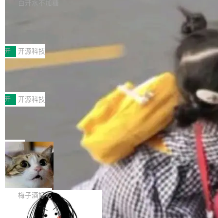
库，并将作为transport接入Mooncake TENT。
白开水不加糖
台 agent...
该通信库针对AI Memory池化场景的数据传输需
CoStrict入选工信部2025人工智能应用
求进行了深度优化，能够实现数据中心内大规模
典型案例
计算节点间多种内存类型的高性能通信。 UCL-
近日，工信部科技司公示《2025人工智能应用典
MPComm将作为一种传输引擎接入Mooncake T
型案例入选名单》，深信服“面向企业研发场景的
开
开源科技
ENT，实现零拷贝传输性能提升30%、非零拷贝
开源 AI 编程平台 CoStrict 应用”凭借卓越的技术
传输性能最高提升5倍。UCL-MPComm底层基
深信服AI算力网关入选工信部人工智能
创新与落地成效成功入选。 全链路私有化部署，
应用典型案例！
于自研UCL-Engine通信引擎，后续腾讯网平将
助力企业AI研发安全落地 当前，越来越多企业已
前不久，工业和信息化部正式发布《2025年人工
持续开源更多基于UCL-Engine的高性能通信组
经开始引入 AI Coding 工具，通过调用公有云模
智能应用典型案例名单》，集中展示人工智能在
开
开源科技
件。 腾讯网平团队在UCL-MPComm中实现了一
型或企业内部部署模型提升研发效率。但随着 AI
各领域的应用成果，覆盖技术底座、行业赋能、
个独立于业务线程的全局通信引擎（Engine），
Coding 从个人辅助工具逐步走向团队级、组织
Jeff Dean 离开 Google：一个时代的结
产品应用、支撑保障、专题等五大方向。深信服
并实...
束，一个实验室的开始
级应用，企业在规模化落地过程中，对安全性、
AI算力网关（AI创新平台）成功入选！ 随着各行
Google 员工编号 20。MapReduce 作者之一。
可控性和代码质量提出了更高要求。 首先是数据
各业的Agent走向规模化建设，算力构成形态逐
Bigtable 作者之一。TensorFlow 的作者之一。
局
安全与合规要求。对于大多数普通研发场景，公
渐丰富，用户关注的重点也在发生变化：不只是
Gemini 的架构师。Google 首席科学家。 Jeff D
有云模型能够满足快速试用和效率提升的需求。
让AI用起来，还要进一步看清混合算力时代下，
🔥 SolonCode v2026.8.4 发布：界面
ean 在 Google 工作了 27 年后，宣布离职。 他
但对于金融、能源、医疗等对数据安全要求较...
字体可调、22 种语言、记忆搜索增强
Token花在哪里、算力是否被充分利用，以及持
不是一个人走。一同离开的还有 Sanjay Ghema
打开终端就能上岗的全中文编码智能体，这一轮
续增长的AI成本该如何优化。 深信服AI算力网关
wat（Google 员工编号 23，Jeff Dean 二十多
把「看得清、用母语、记得住」三件事一次补
梅子酒好吃
正是围绕这些实际问题，从Token治理和成本治
年的编程搭档，MapReduce 和 Bigtable 的共同
齐。 SolonCode 是什么 SolonCode 是杭州无
理两个方面，让用户的每一份算力都看得清、管
作者）、Quoc Le（Google 大脑核心成员，Se
让“代码语义理解”深度释放AI Coding
耳科技研发的企业级终端编码智能体——一位全