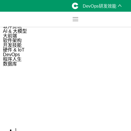
DevOps研发效能
综合
开源资讯
软件资讯
AI & 大模型
大前端
软件架构
开发技能
硬件 & IoT
DevOps
程序人生
数据库
1