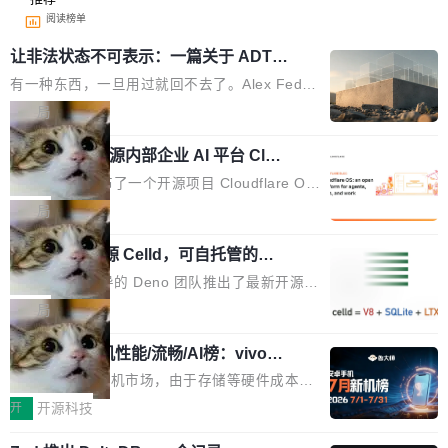
阅读榜单
让非法状态不可表示：一篇关于 ADT
的帖子在 Reddit 火了
有一种东西，一旦用过就回不去了。Alex Fedos
eev 管它叫"软件设计的基石"。 他说的东西不新
局
鲜——代数数据类型（ADT），尤其是和类型
Cloudflare 开源内部企业 AI 平台 Clou
（sum type）。但他说清楚了一件事：这不是类
dflare OS
型系统的学术体操，是日常编码的思维方式。 文
Cloudflare 发布了一个开源项目 Cloudflare O
章从一个简单的例子切入。一个网站的深色主题
S。如果你只看官方博客，你会觉得这是又一
局
设置，如果用布尔值 + 可空字段来表示——bool
个"AI 知识库 + 聊天机器人"——每个大厂都在
ean 表示是否可切换，nullable 的默认模式、浅
Deno 团队开源 Celld，可自托管的分
做，没什么新鲜的。 但 Kenton Varda 在 Twitte
布式 Durable Objects
色方案、深色方案——会产生大量无意义的组
r 上把事情说清楚了： 今天我们发布了 Cloudfla
Ryan Dahl 领导的 Deno 团队推出了最新开源项
合。方案缺了、配置冲突了、全 null 了。要知道
re OS，一个带连接器的聊天机器人，跟其他所
目 Celld，一个能在自己机器上运行 Cloudflare
局
哪些组合有效，作者说，你得靠"文档、校验、或
有科技公司做的一样。只不过，实际上它不一
Workers 和 Durable Objects 的守护进程。 设
者部落知识"。 换个写法。Rust 的 enum，两个
样。这是 Sandstorm.io 的重制版，我十年前的
鲁大师7月新机性能/流畅/AI榜：vivo夺
计思路很直接：每个对象是一个独立的 SQLite
变体：Switchable...
性能、流畅双第一，三星Galaxy Z系列
那个创业公司。不同的是，这次它构建在 Cloudf
数据库，按名称寻址，复制到你自己的 S3 兼容
2026年7月的手机市场，由于存储等硬件成本暴
新折叠缺席
lare Workers 上——我花了九年时间搭建的平台
存储库里。节点之间只通过这个存储库协调——
增，手机厂商的日子也不好过啊，新机速度明显
开
开源科技
——并且深度集成了 AI。这基本上是我十年秘密
没有控制平面，没有共识协议。每个对象自带一
放缓，因此硝烟味淡了许多。新机参数规格除开
计划的顶峰。 十年前，Ken...