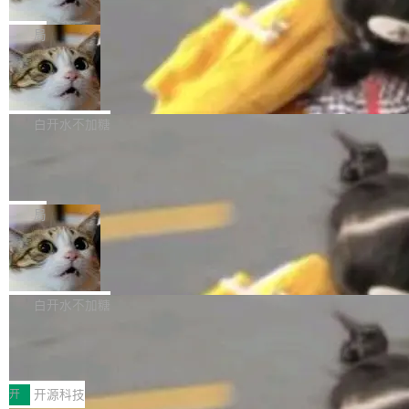
只为金钱，不为使命
1，U1.5-Lite-Preview 在以下方向上带来了显著
tl 是一个 Ubuntu 专有的包，它和它的依赖项都
顶级 AI 研究员在两家公司之间来回跳，中间只
提升： 原生支持4K图像生成； 更精细的局部纹
是 Ubuntu 专有的，不会用在其他发行版上。」
隔了几天。 Lilian Weng 上周刚宣布因健康原因
局
理、细节与真实世界质感； 更准确的中英文文字
所以 deb 版本的受众实际上为零。既然只有 Ub
离开 Thinking Machines Lab，说自己作为联合
生成与复杂版式组织； 更稳定的图...
FFmpeg 9.0 发布
untu 用户在用，那用 snap 打包就没什么可纠结
创始人的角色「太累了」。几天后，The Inform
的。 从 deb 到 snap 的迁移路径 hwctl 是 rust-
ation 就曝出她将重回 OpenAI，负责递归自我
FFmpeg 9.0 现已发布，包含多项改进。官方更
hwlib 硬件 API 库的一部分，命令行工具负责查
改进方向的研究。她是 Thinking Machines 过
新日志列出的 9.0 版本主要更新内容如下： 扩
白开水不加糖
询 Ubuntu 的硬件认证数据库。...
去一年内第四个离开的联合创始人。 这家由前
展 AMF 色彩转换器 (vf_vpp_amf) 的 HDR 功能
DeepSeek V4 Flash 单日消耗 8 万亿 t
OpenAI CTO Mira Murati 创立的公司，连创始
MP4 muxer 中支持 LCEVC 音轨复用 Playdate
okens 登顶热搜
团队都留不住。 但 Thinking Machines 不是唯
视频编码器和多路复用器 添加 v360_vulkan filt
8 万亿 tokens。一天。一家公司的消耗。 Open
一在人才争夺战中失血的公司。六月，Google
er HE-AAC 960 解码 (DAB+) transpose_cuda
Code 在 X 上发帖：「DeepSeek Flash did 8T
局
连失两员大将：Noam Shazeer 去了 Op...
filter 添加 AMF Frame Rate Converter (vf_frc
tokens on August 1st. 5T of free usage + 3T
_amf) filter SMPTE 2094-50 元数据支持和直
NetBSD 11.0 正式发布
on OpenCode Go.」79.8 万次浏览，连带着 #
通 ProRes RAW VideoToolbox 硬件加速器 AP
DeepSeek一天消耗了8万亿# 上了微博热搜——
NetBSD 11.0 现已正式发布，这是 NetBSD 操
V ...
注意这是 OpenCode 一家的消耗。 OpenCode
作系统的第十八个主要版本。 自 NetBSD 10.1
白开水不加糖
是 Anomaly 出品的 AI 编程工具，套餐 10 美元/
以来的变化 更新亮点： 新增对 RISC-V 处理器
月。用户交了 10 美元，就能用 DeepSeek Flas
2026 ChinaJoy鸿蒙游戏增长臻享会举
架构的支持。NetBSD 11.0 是首个支持 64 位 R
办，鲸鸿动能系统呈现游戏行业解决方
h 随便写代码，按网友说法：「怎么使劲用也用
ISC-V 平台的稳定版本，涵盖一系列基于 StarFi
8月1日，2026 ChinaJoy期间，鸿蒙游戏增长臻
案
不完。」5T 来自免费额度，3T 来自 Go...
ve JH71XX 的设备，例如 VisionFive 2、PINE
享会在上海举办。鸿蒙生态的全场景智慧营销平
开
开源科技