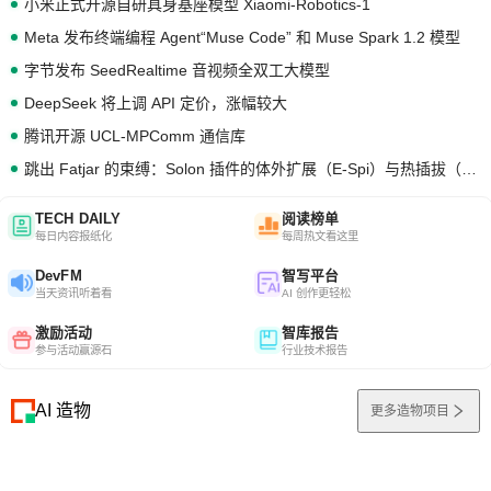
小米正式开源自研具身基座模型 Xiaomi-Robotics-1
Meta 发布终端编程 Agent“Muse Code” 和 Muse Spark 1.2 模型
字节发布 SeedRealtime 音视频全双工大模型
DeepSeek 将上调 API 定价，涨幅较大
腾讯开源 UCL-MPComm 通信库
跳出 Fatjar 的束缚：Solon 插件的体外扩展（E-Spi）与热插拔（H-Spi）
TECH DAILY
阅读榜单
每日内容报纸化
每周热文看这里
DevFM
智写平台
当天资讯听着看
AI 创作更轻松
激励活动
智库报告
参与活动赢源石
行业技术报告
AI 造物
更多造物项目