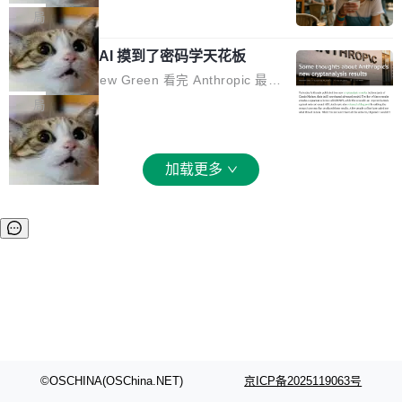
和 Gluon 两种 GPU 编程语言，重写了生产环境
全部反超。Terminal Bench 2.1 从 61.8 涨到 8
波存在感，今天 H3 来了——一款全模态生成模
局
的 GPU 内核，找出了哪...
2.7，DeepSWE 从 7.3 涨到 54.4，DSBench-F
型，而且承诺几天内开源权重。 先看能力边界。
ullStack 从 37.0 涨到 68.7。不说别的，一个 Fl
Anthropic 的 AI 摸到了密码学天花板
H3 接受文本、图像、视频、声音任意组合作为
ash 型号干翻了三个月前代表最高水平的 Pro 预
输入（它叫多模态上下文），输出带原生双声道
密码学家 Matthew Green 看完 Anthropic 最新
览版，这件事本身就够说明后训练的威力了。 跟
音频的视频，最高 15 秒 2K 分辨率。举个例
的密码分析成果后，写了篇博客。标题很克制：
局
它一起来的还有两...
子：扔进去一段参考视频（取它的希区柯克运
「一些想法」，但内容不克制。 先说 Anthropic
镜）、一张人物图片、一段歌声录音，用自然语
做了什么。他们让未发布的 Claude Mythos 模
言告诉模型你要什么——H3 自己搞定剩下的。
型去跑密码分析，出了两个结果：一个攻击了后
加载更多
这个"自己搞定"说起来轻巧，背后的训练范式变
量子签名方案 HAWK，另一个是对缩减轮次 AE
化不小。 MiniMax 之前做过两代视频模型（Hail
S 的改进攻击。 HAWK 这个结果，用 Green 的
uo 01 和 02），每一代都是按任务拆分的专家
话说，「可能直接杀死了一个正在认真考虑标准
模型：文生图一个、图编辑一个、主体参考一
化的密码方案。」 而且用的不是什么新武器。G
个、...
reen 反复强调这一点：AI 没有发明新的数学。
它做的是把已知工具——那些密码学家早就握在
手里的锤子和扳手——组合得比人类更彻底。他
引用了 Cl...
©OSCHINA(OSChina.NET)
京ICP备2025119063号