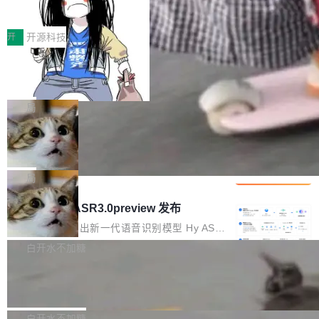
得住、用得稳、省得下、更安全！ 一、从现在开
价值潜能：华为云码道（CodeArts）
q2Seq 和 DocAI 的共同发明人）以及 Oriol Vin
中文驱动的数字员工，自主理解需求、规划步
一、代码仓深度理解技术的作用与价值 在软件工
始，Token使用一目...
代码仓技术解析
yals（Gemini 联合负责人，AlphaSta...
骤、编写代码。不挑模型、不挑平台，curl 一行
程实践中，代码仓是企业核心知识资产的主要载
开
开源科技
装完即用。 开源地址：Gitee · GitCode · GitHu
体。企业级代码仓库通常包含数十万乃至数百万
b 安装 支持 Java 8+（8~26）、macOS / Linu
一条“删库”命令跑 17 小时，算法工程
个文件，其规模远超单次模型调用可承载的上下
师删光 89TB 数据只为干私活
x / Windows / Harmony PC。 # macOS / Linu
文窗口。随着项目规模的持续扩张与代码历史的
最高人民检察院8月4日公布了一起案件：北京一
x / Harmony PC curl -fsSL https://solon.noea
不断累积，代码仓中的模块关系、接口契约、业
名90后算法工程师王某，为了给自己接的私活腾
局
r.org/solon...
务逻辑等关键信息往往分散于数十乃至数百个文
服务器空间，删光了公司AI游戏部门的全部核心
件之中，形成高度复杂的知识关联网络。传统的
Cloudflare 分享推理优化实践：KV ca
数据。 王某2024年1月入职东城区某科技公司AI
che 量化 + 权重压缩，吞吐量提升 4
代码检索手段（如关键词匹配、目录遍历）仅能
短剧部门，有互联网大厂背景。在公司内部架构
Kimi 和 GLM 是当前最强的大模型系列之一，但
1%，成本降 30%
在语法层面完成文本定位，难以触及代码的语义
调整期间，部门三次通知全员将数据从A集群迁
它们有一个共同的问题：太吃显存了。月之暗面
局
内涵与结构关联，导致开发者使用代码智能体在
移到B集群，王某都回复了"收到"。 他没有迁移
的 Kimi K 系列和智谱的 GLM 都是长上下文、M
理解大规模代码仓时面临显著"代码仓理解"瓶
腾讯混元 Hy ASR3.0preview 发布
数据。2024年9月3日下午4点，他使用此前登录
oE 架构的大模型，好用到让人上瘾，但 GPU 显
颈。 代码仓深度理解服务（以下简称" CodeBas
的账号密码进入A集群，输入了一条被程序员圈
存永远不够用。 Cloudflare 的 Workers AI 团队
腾讯混元正式推出新一代语音识别模型 Hy ASR
e深度理解服务"）是华为云码道（CodeA...
称为"删库跑路"的命令——最高管理员权限、无
一直在跑这些模型的推理。他们在官方博客上发
3.0preview。基于最新一代大语言模型 Hy3 的
白开水不加糖
需确认、强制递归删除。17个小时后，运维人员
了一篇技术文章，详细拆解了三种让大模型在 G
语言理解能力，以及融合了高精度语音识别与深
发现异常并中止进程时，89TB数据已经没了。
Pale Moon 34.3.2 发布，苍月浏览器
PU 上跑得更省、更快的技术手段——KV cache
度语义理解能力，实现了语音识别能力的全面升
删掉的是AI游戏部门的全部开发文件，包括公司
量化、模型权重压缩、以及共享 KV cache 的完
级。 根据介绍，Hy ASR3.0preview 目标在于：
Pale Moon 34.3.2 现已发布，这是一个安全更
自研的多个文生3D和...
整性保护。效果是：吞吐量提升 41%，每 token
让语音识别不再只是听清，而是真正听懂。通过
新和少量网页兼容性修复版本。 Changes/fixe
白开水不加糖