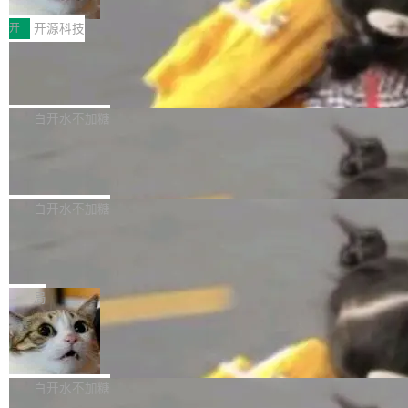
把它做成了 Web 玩具，放在 zhuzhiliao.imsai.c
完成一例腹部CT影像标注，张医生过去需要约1
<span><strong>警告：</strong>&nbsp;Zero
c 上，并在 GitHub 开源。 玩法很简单：按住屏
20个小时。他必须在数百张连续影像上，一笔一
开
开源科技
的 admin ...
幕画圈，或者直接甩手机。页面会实时显示转速
笔勾画边界，一层一层识别肌肉组织。如今，使
（圈/秒），声音来自真实竹知了录音的 1.72 秒
Apache Dubbo-go v3.3.2 正式发布
用东软飞标医学影像标注平台，同样的工作缩短
采样，无缝循环。音频解码失败时，还有一套合
至4小时，效率提升30倍。 这组数字背后，改变
这个版本面向生产环境，重心在内核稳定性。我
成兜底——锯齿波振荡器模拟脉冲，并联带通共
的不只是速度，而是把医学影像转化为AI能力的
们彻底收敛了旧配置体系，扩展了 Triple 协议与
白开水不加糖
振峰模拟竹膜和筒腔共鸣。 技术细节上，物理引
路径真正打通了。 大型医院积累的影像数据规模
泛化调用能力，加强了应用级元数据和服务治
擎是绳系质点模型：重力、弹性绳（只拉不
庞大，但不能直接用于训练模型。器官、病灶和
Calibre 9.12 发布，功能强大的开源电
理，同时集中修了并发安全、资源泄漏和热路径
推）、空气阻力，1/240 秒定步长积...
子书工具
组织边界，必须由专业医生逐层识别、标记和校
性能问题。
Calibre 开源项目是 Calibre 官方出的电子书管
正，才能成为机器能理解的高质量数据。医学影
理工具。它可以查看，转换，编辑和分类所有主
白开水不加糖
像AI落地最昂贵的环节，不是算法，是专业医生
流格式的电子书。Calibre 是个跨平台软件，可
的时间。 张医生是某三甲医院放射科副主任医
SwiftUI 问世七年了，为什么开发者还
以在 Linux、Windows 和 macOS 上运行。 Cal
师，牵头一项腹部肌肉影像课题。他需要在数百
在骂它？
ibre 9.12 现已正式发布，此次更新内容如下：
Yakov Manshin 发了一期长达 40 分钟的 YouT
张CT影像上完成像素级精细分割，让系统"...
新功能 macOS：在 Connect/Share 按钮中添加
ube 视频，标题是"SwiftUI 七年后：一个平庸的
局
通过 AirDop 共享书籍的功能 Content server：
故事"。视频核心观点很简单：SwiftUI 发布七年
支持可向服务器后端添加新端点的插件 Edit boo
DBeaver 26.1.4 发布
了，仍然像一个永久公测版。 Manshin 从数据
k：Compress images：添加将 GIF 图像转换为
流、布局系统、API 稳定性、性能、跨平台五个
DBeaver 是一个免费开源的通用数据库工具，适
JPEG/WebP 的选项 ToC Editor：添加一个按
维度逐一批判了 SwiftUI。最让人印象深刻的一
用于开发人员和数据库管理员。DBeaver 26.1.4
白开水不加糖
钮，用于对目录中的条目进...
个论据是：苹果官方的 SwiftUI 教程项目 Land
现已发布，具体更新内容包括： AI 助手： <ul st