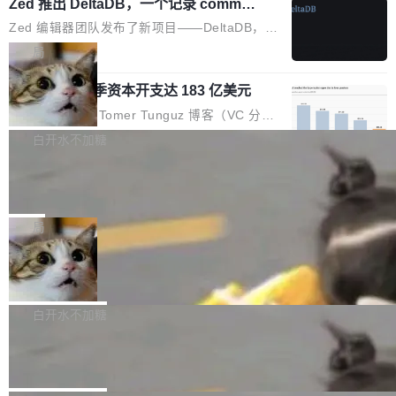
个小型数据库，应用天然按分片构建，单个数据
Zed 推出 DeltaDB，一个记录 commit
高价的三星折叠（三星Galaxy Z Fold8 Ultra / Z
之间所有操作的版本控制系统
库的竞争和爆炸半径问题在设计层面就被消除
Fold8 / Z Flip8）外，其余要么是中低端机器，
Zed 编辑器团队发布了新项目——DeltaDB，一
了。 闲置的 cell 会休眠到几乎不占资源。当 cel
例如iQOO Z11i、REDMI Note 17、REDMI No
个在 git commit 之间记录每一次编辑操作的版
局
l 迁移或唤醒时，新宿主从 S3 恢复 SQLite 数据
te 17 Pro、OPPO K15，要么是vivo X300 E这
本控制系统。目前处于 Early Access 阶段。 De
库继续执行。存储库是持久化的唯一真相...
样的次旗舰。 Galaxy Z Fold8 Ultra / Z Fold8 /
SpaceXAI 单季资本开支达 183 亿美元
ltaDB 的核心思路直接写在 landing page 最显
Z Flip8三款折叠屏新机均在7月22日发布，且全
眼的位置：「Software is made between com
根据风险投资人Tomer Tunguz 博客（VC 分
部搭载骁龙8 Elite Gen5 for Galaxy，它们本该
mits」——软件是在 commit 之间写出来的。git
析）披露的最新分析与第二季度业绩报告，Spac
白开水不加糖
是7月性...
只记录了你提交的最终状态，但真正的工作过程
eXAI在上个季度的总资本支出飙升至183.7亿美
——打字、删改、试错、agent 对话——都在 co
Meta 发布终端编程 Agent“Muse Cod
元。其中，绝大部分资金被直接用于 AI 领域，
e” 和 Muse Spark 1.2 模型
mmit 之间的空隙里丢失了。 DeltaDB 要做的就
金额高达158.3亿美元，这一单项投入已经逼近
Meta 今天发布了两款 AI 产品：Muse Code，
是把这段空隙补上。 回退到任何一次编辑：Delt
微软同期总资本开支的四成。 与亚马逊、Alpha
一个在终端里运行的编程 agent；Muse Spark
局
aDB 捕获 commit 之间的每一次操作，...
bet、微软以及 Meta 等传统科技巨头相比，Spa
1.2，驱动这个 agent 的新模型。一句话概括：
ceXAI的资金消耗速度尤为引人瞩目。然而，支
美团开源 LoHoSearch，用知识图谱校
你可以用 curl -fsSL https://dev.meta.ai/install.
准 AI 能力认知
撑庞大支出的资金来源却呈现出截然不同的面
sh | bash 安装一个能在大项目里自动规划、写
机器出题的前提，是让机器拥有全局视野。整个
貌。数据显示，微软和 Meta 主要依托充沛的经
代码、验证结果的 AI 终端工具。 据介绍，Muse
构建流程可以分为四个环节：建图 → 控制难度
白开水不加糖
营现金流来覆盖资本开支，其资本支出覆盖率分
Code 是 Meta 的编程 agent 产品。它和市场上
→ 质量把关 → 数据概览。
别达到155% 和106%;而SpaceXAI的经营现金
腾讯开源 UCL-MPComm 通信库
已有的终端编程 agent 在设计理念上有几个明显
流仅能覆盖资本开支的12...
的差异点。 异步后台 agent：Muse Code 有一
腾讯网平团队宣布开源了 UCL-MPComm 通信
个主 agent 循环，外加一组后台 agent。这些后