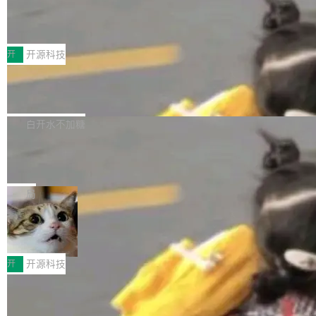
marks，用最新 Xcode 在最新 macOS 上构建
传音TEX AI语音算法团队斩获MLC-SL
yle="margin-left:0; margin-right:0"> <li><span
M 2026国际挑战赛Task 1亚军
运行，出来的效果是坏的——侧边栏按钮大小不
style="color:#000000">现在可以通过键盘访问
近日，在国际语音领域顶级会议INTERSPEECH
一，界面错位。他说这个问题"两年前就发现了，
AI 聊天功能（添加了一些快捷键）</span></li>
2026卫星活动——第二届多语种对话语音语言模
开
开源科技
至今没变"。 数据流方面，Manshin 指出 SwiftU
<li><span style="color:#000000">新增了始终
型挑战赛 （Multilingual Conversational Speec
I 的属性包装器演进史...
在新 SQL 控制台中打开 AI 生成的脚本的功能</
Qwen3.8-Max 发布，下周开源 Qwen3.
h Language Model Challenge，MLC-SLM）T
8-27B
span></li> <li><span style="color:#000000...
ask 1赛道中，传音TEX AI中心语音算法团队以
千问大模型宣布正式推出 Qwen 家族迄今最强大
自主研发的说话人归属多语种自动语音识别系统
的模型 Qwen3.8-Max，也是其首个 Max 规模
白开水不加糖
取得tcpMER 15.41%的成绩，在全球110支参赛
的开源权重模型。Qwen3.8-Max 的模型权重预
队伍中位列第二。此次突破展现了传音在多语种
MiniMax H3 开源：33B 全模态模型，
计将于开源，彼时也将同步开源 Qwen3.8-27B
一个视觉语言模型只够当它的编码器
语音识别、说话人日志、时间对齐与长音频工程
模型。 根据介绍，Qwen3.8-Max 基于 Qwen 3.
MiniMax 今天开源了 H3，一个 33B 参数的全模
化系统等关键方向的系统性技术实力。 本届赛事
5 的架构基础构建，参数规模扩展至 2.4 万亿，
态生成模型，能生成带原生立体声的 2K 视频。
局
聚焦多语言对话语音模型面临的关键技术挑战，
激活参数95B，支持100万上下文Tokens，在编
没有发布会，没有预告，直接扔了篇文章出来，
共吸引来自全球工业界与学术界的1...
程、办公、科研以及长周期任务等方面实现了全
DeepSeek-V4-Flash正式版API上线超
权重已经上传至 Hugging Face。 去年国内的视
算互联网
面提升。它不仅能应对更具挑战性的问题，还能
频生成模型还在追 Runway 和 Pika 的参数，今
近日，DeepSeek-V4-Flash 正式版 API 开启公
更可靠地端到端完成复杂任务，输出值得信赖的
天 MiniMax H3 从架构到许可都摆上台面了。一
开测试。国家超算互联网正式上线 DeepSeek-V
开
开源科技
成果。 全球开发者都可通过千问 AI 平台获得 Q
个模型，三个模块，两个开源。 H3 由三个模块
4-Flash 正式版（DeepSeek-V4-Flash-0731）
wen3.8 的 API 服务：国内每百万 Tok...
组成：H3-Context-IR 负责多模态指令理解和编
Docker 29.7.1 发布
模型 API 调用服务和模型文件。 DeepSeek-V4-
排（闭源，提供 API）；H3-Base 是核心生成模
Flash-0731 经过大量后训练工作，智能体能力
Docker 29.7.1 现已发布，具体更新内容如下：