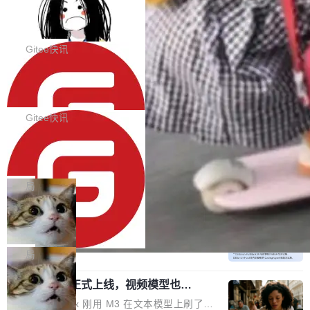
代码评审及自动化运维的全面落地夯实了“一体
BootstrapBlazor v10.9.0 已经发布，B
器。HTTP 引擎是一个独立插件。你选一个，或
ootstrap 样式的 Blazor UI 组件库
化”的基座。 新版本将为用户带来更好的使用体
者选两个，不同环境之间切换，一行应用代码都
BootstrapBlazor v10.9.0 已经发布，Bootstrap
验和更高的工作效率，感谢大家一直以来的支持
不用改。 下面快速过一下 10 种 HTTP 服务器
样式的 Blazor UI 组件库 此版本更新内容包括：
Gitee快讯
和反馈，我们将继续努力提供更优秀的产品和服
选项，各自适合什么场景，以及怎么切换。 一行
Release 2026-07-31 V10.9.0 Fixes fix(MultiFi
务！ 新增功能点 DevOps： 采用自研代码托管
依赖替换 在 Solon 里换 HTTP 服务器就是改 po
SolonCode v2026.8.2 已经发布，终端
lter): 增加暗黑主题支持 by @ArgoZhang in htt
平台，支持一站式安装，提供从代码提交到交付
智能体
m.xml 里一个依赖，别的什么都不用动。 <depe
ps://github.com/dotnetcore/BootstrapBlazor/p
SolonCode v2026.8.2 已经发布，终端智能体
的...
ndency> <groupId>org.noear</groupId> <arti
ull/8239 fix(Camera): 增加 exact 显式设置设备
此版本更新内容包括： 优化 soloncode run 模
Gitee快讯
factId>solon-web</artifac...
id by @kkxkx in https://github.com/dotnetcor
式（参考 run-headless-mode.md） 添加 solon
e/BootstrapBlazor/pull/825...
OpenAI 宣布 GPT-5.6 Luna 价格下降
code web 国际化多语言支持 添加 soloncode w
80%
eb 消息列表消息导航支持 修复 soloncode web
OpenAI 宣布 GPT-5.6 Luna 价格下降 80%。输
文件详情初次显示时语法高亮失效的问题 修复 s
入从每百万 token 1 美元砍到 0.2 美元，输出从
局
oloncode web 审查详情文件名中文乱码的问题
6 美元砍到 1.2 美元。GPT-5.6 Terra 降 20%。
细节优化 详情查看：https://gitee.com/opensol
DeepSeek-V4-Flash 官方 API 现已正
旗舰 Sol 没降，但加了一个 Fast 模式——2.5
式上线公测
on/soloncode/releases/v2026.8.2
倍速度，2 倍价格，智商不变。 降价的理由不是
DeepSeek V4 Flash 正式版今天上线了。模型
市场竞争，不是清库存，是 Sol 自己把自己优化
结构和参数规模没变，还是 MoE 284B、激活 1
局
了。 这事分两步。第一步，OpenAI 把 GPT-5.6
3B、100 万 token 上下文——只重新做了后训
Sol 部署上线。第二步，让 Sol 通过 Codex 自
MiniMax H3 正式上线，视频模型也开
练。但改完之后，Agent 能力直接把自家 4 月发
始玩全模态了
己去优化自己的推理基础设施。Sol 学了 Triton
的 Pro Preview 给干了。 九项 Agent 基准测试
上个月 MiniMax 刚用 M3 在文本模型上刷了一