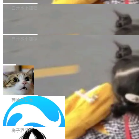
型，33B 参数，负责 768p 音视频生成（开
大幅增强，指令遵循能力大幅增强。在多项基准
Bug fixes and enhancements 修复了一个回归
白开水不加糖
源）；H3-Regenerate-2K 负责 in-context 重新
测试中，DeepSeek-V4-Flash 正式版性能可与
问题，该问题导致无法拉取图层中包含缺少明确
生成 2K ...
当前最强的闭源模型相媲美。 超算互联网现面向
Ant Design 6.5.3 发布，企业级 UI 设
父目录条目的目录的图像。moby/moby#53260
计语言和 React 实现
企业和开发者提供 DeepSeek-V4-Flash-0731
修复了一个回归问题，即CopyToContainer会拒
Ant Design 是阿里巴巴开源的一套企业级 UI 设
模型 API 调用服务，用户无需繁琐环境配置，一
绝遍历绝对符号链接的容器路径，例如/var/run -
计语言和 React 组件库。Ant Design 6.5.3 现
白开水不加糖
键接入即可快速调用，为各行业用户提供高性
> /run。moby/moby#53261 如需查看此版本中
已发布，主要更新内容如下： Input 修复 Input.
能、安...
的所有拉取请求和更改，可参阅： docker/cli, 2
DeepSeek V4 Flash 跑分全解析，13
OTP 使用字符串 mask 时仍采用 type="text" 的
个最强模型里它最便宜
9.7.1 milestone moby/moby, 29.7.1 milestone
问题，并保留显式 type 配置。#58835 修复 Inp
比它聪明的没它便宜，比它便宜的——哦，没有
更新说明：https://github.com/moby/...
ut.OTP 的 mask 为 true 时仍显示原始值的问
比它便宜的。 Artificial Analysis 更新了 DeepS
局
题。#58805 修复 Input.TextArea 调整大小手柄
eek V4 Flash 0731 的完整评测。一张 Intellige
在触摸设备上显示为小圆点的问题。#58812 Ty
禅道开源版 22.4 发布，内置 DevOps4.
nce Index vs Cost per Task 的散点图上，13
0 正式版，提供从代码提交到交付的全
pography 优化 Typography 省略提示在大列表
个模型排成一列，V4 Flash 贴着底部：$0.03
大家好， 禅道开源版22.4发布啦！本次发布我们
生命周期的管理能力
中的渲染性能。#58806 修复 Typography...
一次任务。 V4 Flash 的 Intelligence Index 得
带来了DevOps4.0系列的首个正式版本。 DevO
禅道项目管理软件
分 50，在 101 个模型中排第 3。排在它前面
ps4.0内置与禅道DevOps专业版同源的代码管理
的：Claude Opus 5（61 分）、Claude Fable
Solon 的 10 种 HTTP 服务器：改一行
核心，依托于全自研的GitFox代码托管引擎，我
依赖，换一个引擎
5（60 分）、GPT-5.6 Sol（59 分）、Kimi K3
们提供了从代码提交到交付的全生命周期的管理
用 Solon 做线上项目有一阵子了，有个点总让新
（57 分）、Grok 4...
能力。同时，我们 对禅道DevOps现有底层代码
接触的人觉得意外：服务器引擎是让你选的。 S
梅子酒好吃
进行了革命性的重构，为后续AI辅助编程、智能
olon 内核约 0.3MB，不内置固定的 HTTP 服务