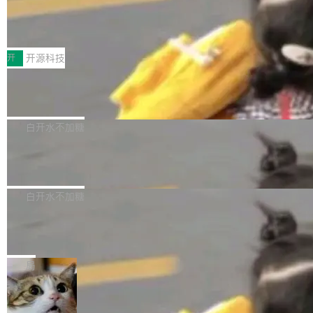
64 STAR64，以及 QEMU。 增强了对 POSIX.1
台鲸鸿动能协同华为游戏中心，面向游戏行业开
-2024 和 C23 编程接口标准的兼容性。 compat
技嘉X3D系列再添新成员 B850 AORU
发者及生态伙伴，系统呈现了平台在游戏领域的
S ELITE X3D主板强化性能体验
_linux(8) 增强了对 Linux 系统调用的支持，包
完整能力版图——从IAP高价值用户的全周期经
面向AMD Ryzen X3D处理器玩家，技嘉X3D系
括 epoll（围绕 kqueue 实现）、POSIX 消息队
营、到IAA游戏的“买变一体”正循环、再到联运与
列主板阵容迎来新成员——B850 AORUS ELITE
开
开源科技
列、...
广告协同的全链路经营闭环，以及面向全球市场
X3D。作为面向主流高性能平台打造的全新主板
的出海增长布局。 华为终端云业务商业化销售负
Zadig v5.0 发布：AI 发布专员与 AI 审
产品，B850 AORUS ELITE X3D延续技嘉在X3
查专员上线
责人在开场致辞中表示，游戏开发者的核心诉求
D平台优化上的技术积累，旨在为游戏玩家带来
我们团队这几天最大的卡点不是 AI 写得不够
已不再是“多一个投放渠道”，而是一套能够持续
更稳定、更高效的装机选择。 B850 AORUS ELI
好，是 AI 写得太好了。 好到审查排期从两天的
白开水不加糖
驱动增长的体系。截至目前，搭载HarmonyOS
TE X3D基于AMD AM5平台打造，支持AMD Ry
活儿拖成了五天。PR 一堆起来没人敢合，发布
6的终端设备已突破7000万台，注册开发者数量
zen 9000/8000/7000系列处理器，并针对X3D
Dgraph v25.4.0 发布，具有图形后端的
窗口推了又推。好到合进 main 分支的代码，我
已突破 1100 万。随着鸿蒙生态汇聚越来越多的
原生 GraphQL 数据库
处理器特性进行平台级优化。其搭载X3D鸡血模
们自己都没看完。 这事不是个例。GitLab 调研
Dgraph 是一个水平可扩展的分布式 GraphQL
高质量游戏...
式2.0，可根据不同使用场景释放处理器潜力，
过 1528 名开发者，85% 说 AI 把瓶颈从写代码
数据库，有一个图形后端。作为一个原生的 Gra
白开水不加糖
帮助玩家在游戏与高负载应用中获得更充分的性
转移到了审代码。 写代码有人替你干了。但审代
phQL 数据库，它严格控制数据在磁盘上的排列
能表现。 在核心规格方面，B850 AO...
码、把关发版这两道关，还得靠人肉扛。 V5.0
竹知了：一个零依赖的单文件 HTML，
方式，以优化查询性能和吞吐量，减少集群中的
把儿时竹蝉玩具搬进浏览器
想让 AI 一起盯。
磁盘寻道和网络调用。 Dgraph v25.4.0 现已发
竹知了（zhuzhiliao）是那种小时候路边摊上几
布，具体更新内容包括： feat(zero)：Zero 现
块钱的玩意儿——一根小竹签，一个竹筒，一头
局
支持 --security superflag（token=...;whitelist
系着涂了松香的线。甩起来，竹膜震动，发出“哇
=...），与 Alpha 版本的格式一致，并据此对其
30倍效率升级：解锁医学影像数据要素
——哇”的蝉鸣声。实物越来越难找了，有开发者
价值化的真实路径
管理 HTTP 端点进行授权。 <blockquote> <p>