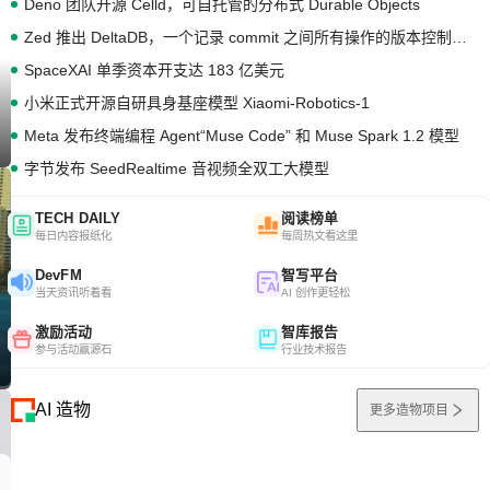
Deno 团队开源 Celld，可自托管的分布式 Durable Objects
Zed 推出 DeltaDB，一个记录 commit 之间所有操作的版本控制系统
SpaceXAI 单季资本开支达 183 亿美元
小米正式开源自研具身基座模型 Xiaomi-Robotics-1
Meta 发布终端编程 Agent“Muse Code” 和 Muse Spark 1.2 模型
字节发布 SeedRealtime 音视频全双工大模型
TECH DAILY
阅读榜单
每日内容报纸化
每周热文看这里
DevFM
智写平台
当天资讯听着看
AI 创作更轻松
激励活动
智库报告
参与活动赢源石
行业技术报告
AI 造物
更多造物项目