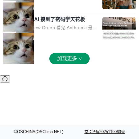
和 Gluon 两种 GPU 编程语言，重写了生产环境
全部反超。Terminal Bench 2.1 从 61.8 涨到 8
波存在感，今天 H3 来了——一款全模态生成模
局
的 GPU 内核，找出了哪...
2.7，DeepSWE 从 7.3 涨到 54.4，DSBench-F
型，而且承诺几天内开源权重。 先看能力边界。
ullStack 从 37.0 涨到 68.7。不说别的，一个 Fl
Anthropic 的 AI 摸到了密码学天花板
H3 接受文本、图像、视频、声音任意组合作为
ash 型号干翻了三个月前代表最高水平的 Pro 预
输入（它叫多模态上下文），输出带原生双声道
密码学家 Matthew Green 看完 Anthropic 最新
览版，这件事本身就够说明后训练的威力了。 跟
音频的视频，最高 15 秒 2K 分辨率。举个例
的密码分析成果后，写了篇博客。标题很克制：
局
它一起来的还有两...
子：扔进去一段参考视频（取它的希区柯克运
「一些想法」，但内容不克制。 先说 Anthropic
镜）、一张人物图片、一段歌声录音，用自然语
做了什么。他们让未发布的 Claude Mythos 模
言告诉模型你要什么——H3 自己搞定剩下的。
型去跑密码分析，出了两个结果：一个攻击了后
加载更多
这个"自己搞定"说起来轻巧，背后的训练范式变
量子签名方案 HAWK，另一个是对缩减轮次 AE
化不小。 MiniMax 之前做过两代视频模型（Hail
S 的改进攻击。 HAWK 这个结果，用 Green 的
uo 01 和 02），每一代都是按任务拆分的专家
话说，「可能直接杀死了一个正在认真考虑标准
模型：文生图一个、图编辑一个、主体参考一
化的密码方案。」 而且用的不是什么新武器。G
个、...
reen 反复强调这一点：AI 没有发明新的数学。
它做的是把已知工具——那些密码学家早就握在
手里的锤子和扳手——组合得比人类更彻底。他
引用了 Cl...
©OSCHINA(OSChina.NET)
京ICP备2025119063号