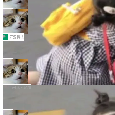
诉讼，称“Apple is getting this wron
（<a href="https://bugzilla.mozilla.org/show_
orkers 跑了十年 Isolate。用 CEO Matthew Pri
上个月，苹果一纸诉状把 OpenAI 告上法庭，指
g”
bug.cgi?id=204...
nce 的话说：「我们一生都在用 Isolate 运行代
控其挖角苹果前员工并窃取商业秘密。苹果的诉
局
码，而 AI Agent 不需要容器，它们需要的是 Iso
状把 OpenAI 描述成一个系统性地从前东家挖
late。」 容器为什么不合适 容器的问题在于启动
HUAWEI MatePad Edge上架WorkBu
人、套取机密信息的对手。 OpenAI 没发律师
ddy鸿蒙PC版，说话就能干活的AI办公
和销毁都太重了。一个 Agent 要执行的任务可能
函，也没选择庭外沉默。它在官网贴了一篇博
全能AI工作台WorkBuddy鸿蒙PC版上架HUAWE
搭子
只需要几毫秒的 CPU 时间，但容器从冷启动到
文，标题只有六个字：Apple is getting this wro
I MatePad Edge应用市场，直接下载即可使
开
开源科技
就绪要花数秒。如果未来有十...
ng。 然后，它把邮件往来和 iMessage 聊天记
用，与鸿蒙电脑上的体验一致。值得一提的是，
FFmpeg 9.0 发布：代号“Lei”，以此纪
录全贴了出来。 他发错人了 苹果外部律师 Gabr
这是目前市面上唯一支持平板接入WorkBuddy P
念中国开发者雷霄骅
iel Gross 来自 Weil 律所，2 月 23 日下午 5:53
C版的产品，搭载“人机双写”重磅功能——你写
全球知名开源多媒体框架 FFmpeg 今天正式发
给 OpenAI 总法律顾问 Che Chang 发了封邮
你的，AI写AI的，同屏协作互不干扰。一句话让
布了 9.0 版本。这个版本除了带来新一代音视频
局
件，附了一封长信，要求 OpenAI 配合调查前苹
AI帮你干活，现在开启全新体验！ 温馨提示：
处理能力和硬件加速支持之外，还有一个特殊之
果员工带走机密信...
亚马逊成本失控：AI 写代码烧掉 1215
体验WorkBuddy鸿蒙PC版前，请将 HUAWEI M
处：FFmpeg 9.0 的代号是“Lei”。 这个名字，
万元，超预算 860%
atePad Edge 升级至 HarmonyOS 6.1.0.135S
来自中国开发者雷霄骅（Lei Xiaohua）。 对于
外媒近日曝光了亚马逊的多份内部报告显示，AI
P9 patch03及以上版本。 *升级路径：设置 > 搜
很多中国音视频开发者而言，这个名字并不陌
导致公司在多个项目上超支。《金融时报》报道
白开水不加糖
索“软件更新” > 检查更新，即可搜索新版本，下
生。十年前，他通过大量中文技术文章、源码分
称，仅一个项目的成本超支就高达 180 万美元
载安装完成升级即可。 没有...
析和开源示例，让一代开发者第一次真正理解 F
Hugging Face CEO 发声：中国正在开
（约合人民币 1215 万元）。 具体来说，一名工
源模型上碾压我们
Fmpeg，也成为很多人进入音视频开发领域的
程师借助 Anthropic 旗下 Claude Sonnet 模型
"他们正在开源模型上碾压我们。" Hugging Fac
“启蒙老师”。 而今年，恰好是雷霄骅离世十周
编写程序，目标是完成电商平台作者信息与商品
e CEO Clément Delangue 在 CNBC 的采访里
局