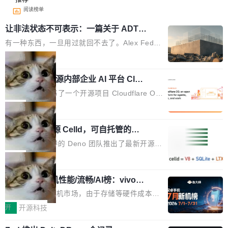
阅读榜单
让非法状态不可表示：一篇关于 ADT
的帖子在 Reddit 火了
有一种东西，一旦用过就回不去了。Alex Fedos
eev 管它叫"软件设计的基石"。 他说的东西不新
局
鲜——代数数据类型（ADT），尤其是和类型
Cloudflare 开源内部企业 AI 平台 Clou
（sum type）。但他说清楚了一件事：这不是类
dflare OS
型系统的学术体操，是日常编码的思维方式。 文
Cloudflare 发布了一个开源项目 Cloudflare O
章从一个简单的例子切入。一个网站的深色主题
S。如果你只看官方博客，你会觉得这是又一
局
设置，如果用布尔值 + 可空字段来表示——bool
个"AI 知识库 + 聊天机器人"——每个大厂都在
ean 表示是否可切换，nullable 的默认模式、浅
Deno 团队开源 Celld，可自托管的分
做，没什么新鲜的。 但 Kenton Varda 在 Twitte
布式 Durable Objects
色方案、深色方案——会产生大量无意义的组
r 上把事情说清楚了： 今天我们发布了 Cloudfla
Ryan Dahl 领导的 Deno 团队推出了最新开源项
合。方案缺了、配置冲突了、全 null 了。要知道
re OS，一个带连接器的聊天机器人，跟其他所
目 Celld，一个能在自己机器上运行 Cloudflare
局
哪些组合有效，作者说，你得靠"文档、校验、或
有科技公司做的一样。只不过，实际上它不一
Workers 和 Durable Objects 的守护进程。 设
者部落知识"。 换个写法。Rust 的 enum，两个
样。这是 Sandstorm.io 的重制版，我十年前的
鲁大师7月新机性能/流畅/AI榜：vivo夺
计思路很直接：每个对象是一个独立的 SQLite
变体：Switchable...
性能、流畅双第一，三星Galaxy Z系列
那个创业公司。不同的是，这次它构建在 Cloudf
数据库，按名称寻址，复制到你自己的 S3 兼容
2026年7月的手机市场，由于存储等硬件成本暴
新折叠缺席
lare Workers 上——我花了九年时间搭建的平台
存储库里。节点之间只通过这个存储库协调——
增，手机厂商的日子也不好过啊，新机速度明显
开
开源科技
——并且深度集成了 AI。这基本上是我十年秘密
没有控制平面，没有共识协议。每个对象自带一
放缓，因此硝烟味淡了许多。新机参数规格除开
计划的顶峰。 十年前，Ken...