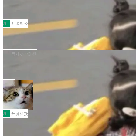
marks，用最新 Xcode 在最新 macOS 上构建
传音TEX AI语音算法团队斩获MLC-SL
yle="margin-left:0; margin-right:0"> <li><span
M 2026国际挑战赛Task 1亚军
运行，出来的效果是坏的——侧边栏按钮大小不
style="color:#000000">现在可以通过键盘访问
近日，在国际语音领域顶级会议INTERSPEECH
一，界面错位。他说这个问题"两年前就发现了，
AI 聊天功能（添加了一些快捷键）</span></li>
2026卫星活动——第二届多语种对话语音语言模
开
开源科技
至今没变"。 数据流方面，Manshin 指出 SwiftU
<li><span style="color:#000000">新增了始终
型挑战赛 （Multilingual Conversational Speec
I 的属性包装器演进史...
在新 SQL 控制台中打开 AI 生成的脚本的功能</
Qwen3.8-Max 发布，下周开源 Qwen3.
h Language Model Challenge，MLC-SLM）T
8-27B
span></li> <li><span style="color:#000000...
ask 1赛道中，传音TEX AI中心语音算法团队以
千问大模型宣布正式推出 Qwen 家族迄今最强大
自主研发的说话人归属多语种自动语音识别系统
的模型 Qwen3.8-Max，也是其首个 Max 规模
白开水不加糖
取得tcpMER 15.41%的成绩，在全球110支参赛
的开源权重模型。Qwen3.8-Max 的模型权重预
队伍中位列第二。此次突破展现了传音在多语种
MiniMax H3 开源：33B 全模态模型，
计将于开源，彼时也将同步开源 Qwen3.8-27B
一个视觉语言模型只够当它的编码器
语音识别、说话人日志、时间对齐与长音频工程
模型。 根据介绍，Qwen3.8-Max 基于 Qwen 3.
MiniMax 今天开源了 H3，一个 33B 参数的全模
化系统等关键方向的系统性技术实力。 本届赛事
5 的架构基础构建，参数规模扩展至 2.4 万亿，
态生成模型，能生成带原生立体声的 2K 视频。
局
聚焦多语言对话语音模型面临的关键技术挑战，
激活参数95B，支持100万上下文Tokens，在编
没有发布会，没有预告，直接扔了篇文章出来，
共吸引来自全球工业界与学术界的1...
程、办公、科研以及长周期任务等方面实现了全
DeepSeek-V4-Flash正式版API上线超
权重已经上传至 Hugging Face。 去年国内的视
算互联网
面提升。它不仅能应对更具挑战性的问题，还能
频生成模型还在追 Runway 和 Pika 的参数，今
近日，DeepSeek-V4-Flash 正式版 API 开启公
更可靠地端到端完成复杂任务，输出值得信赖的
天 MiniMax H3 从架构到许可都摆上台面了。一
开测试。国家超算互联网正式上线 DeepSeek-V
开
开源科技
成果。 全球开发者都可通过千问 AI 平台获得 Q
个模型，三个模块，两个开源。 H3 由三个模块
4-Flash 正式版（DeepSeek-V4-Flash-0731）
wen3.8 的 API 服务：国内每百万 Tok...
组成：H3-Context-IR 负责多模态指令理解和编
Docker 29.7.1 发布
模型 API 调用服务和模型文件。 DeepSeek-V4-
排（闭源，提供 API）；H3-Base 是核心生成模
Flash-0731 经过大量后训练工作，智能体能力
Docker 29.7.1 现已发布，具体更新内容如下：