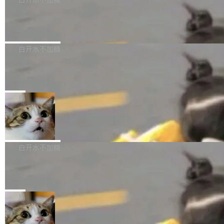
成本降低 30%，精度不变。 FP8 省的不仅是显
先理解你的语境和意图，再把准确的文字直接给
s： 实现了URL.Parse()便捷功能 对浏览器内部
存 KV cache 是推理时最吃显...
到你。从“逐字转写、单点优化”演进为“理解语
PostgreSQL 18/19 新特性深度解读
函数添加了多项边界检查，以避免潜在的越界访
境、兼容场景、一键直出”。 Hy ASR 3.0 previe
问、下溢和溢出。（DiD） 修复了加载和解析内
演讲者分享了一个有趣的实践：面对 PG 18 已
w 不要求标准普通话，方言识别覆盖粤语、吴语
容提供的字体时出现的几个问题 为避免音频加
发布的 Release Notes，他利用 AI 工具（如 Co
白开水不加糖
等 10 大方言片区和 20 余个二级小片区。在开
载、处理和播放过程中可能出现的一系列错误，
pilot）对数千条 commit 日志进行自动分析，先
源评测集中，Hy ASR 3.0 preview 在多语种的
对音频采样频率设定了下限 采样率低于 8kHz
慕尼黑市政府为全职开源项目维护者提
让模型总结出三十余条潜在特性，再逐条要求生
WER（...
供资助
（通常被认为是 "telephone"/"walkie-talkie" 音
成详细解释和代码校验，最终筛选出对用户体感
"在过去大约 10 年的大部分时间里，libexpat 的
质的最低采样率）的音频格式将被拒绝 修复了 C
最强的若干项。对于尚未正式发版的 PG 19，则
维护工作一直与我的日常工作、家务、社交生活
局
SS 圆角虚线样式中可能存在的问题 如果表单中
通过拉取过去一年内（从 PG 18 Beta1 时间点
和休闲娱乐竞争时间。" 这是 libexpat 维护者 S
的图像元素不在同一个子树中，则它们将不再关
至今）的所有 commit，同样交由 AI 分析提炼。
Firefox 153.0.3 发布
ebastian Pipping 写在博客里的话。8 月 4 日，
联 加...
经过人工复核，准确度令人满意。这一方法也为
他宣布了一个新消息：从 2026 年 8 月 1 日起，
Firefox 153.0.3 现已发布，具体更新内容如
社区爱好者提供了高效跟踪新版本的思路。
他可以全职维护 libexpat 了，最长 6 个月。发
下： New Smart Window 包含多项增强功能：
白开水不加糖
工资的是慕尼黑市政府。 libexpat 是一个 C99
<ul> <li>现在建议列表会显示更多结果，方便用
编写的流式 XML 解析器，MIT 许可证。和 libx
Cloudflare Computer 开源：你的 Age
户查找历史记录和切换到已打开的标签页。（<a
nt 需要一台电脑，而不是一个容器
ml2 一样，它是世界上使用最广泛的 XML 解析
href="https://bugzilla.mozilla.org/show_bug.c
Cloudflare 开源了名为 @cloudflare/computer
库之一。你的操作系统、浏览器、无数的基础设
gi?id=2019042">Bug&nbsp;2019042</a>）</l
的 npm 包。项目的核心论点是：容器不适合 Ag
局
施软件，很可能都在用它。而过去十年，维护它
i> <li>现在，助手可以直接使用 Exa 的网络搜索
ent 计算。真正适合的，是 Isolate。 Cloudflare
的人一直在用业余...
结果回答问题，而无需将问题转交给搜索引擎。
OpenAI 公开邮件和聊天记录回应苹果
工程师在这件事上没什么可谦虚的——他们用 W