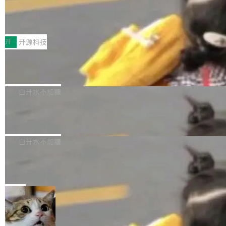
64 STAR64，以及 QEMU。 增强了对 POSIX.1
台鲸鸿动能协同华为游戏中心，面向游戏行业开
-2024 和 C23 编程接口标准的兼容性。 compat
技嘉X3D系列再添新成员 B850 AORU
发者及生态伙伴，系统呈现了平台在游戏领域的
S ELITE X3D主板强化性能体验
_linux(8) 增强了对 Linux 系统调用的支持，包
完整能力版图——从IAP高价值用户的全周期经
面向AMD Ryzen X3D处理器玩家，技嘉X3D系
括 epoll（围绕 kqueue 实现）、POSIX 消息队
营、到IAA游戏的“买变一体”正循环、再到联运与
列主板阵容迎来新成员——B850 AORUS ELITE
开
开源科技
列、...
广告协同的全链路经营闭环，以及面向全球市场
X3D。作为面向主流高性能平台打造的全新主板
的出海增长布局。 华为终端云业务商业化销售负
Zadig v5.0 发布：AI 发布专员与 AI 审
产品，B850 AORUS ELITE X3D延续技嘉在X3
查专员上线
责人在开场致辞中表示，游戏开发者的核心诉求
D平台优化上的技术积累，旨在为游戏玩家带来
我们团队这几天最大的卡点不是 AI 写得不够
已不再是“多一个投放渠道”，而是一套能够持续
更稳定、更高效的装机选择。 B850 AORUS ELI
好，是 AI 写得太好了。 好到审查排期从两天的
白开水不加糖
驱动增长的体系。截至目前，搭载HarmonyOS
TE X3D基于AMD AM5平台打造，支持AMD Ry
活儿拖成了五天。PR 一堆起来没人敢合，发布
6的终端设备已突破7000万台，注册开发者数量
zen 9000/8000/7000系列处理器，并针对X3D
Dgraph v25.4.0 发布，具有图形后端的
窗口推了又推。好到合进 main 分支的代码，我
已突破 1100 万。随着鸿蒙生态汇聚越来越多的
原生 GraphQL 数据库
处理器特性进行平台级优化。其搭载X3D鸡血模
们自己都没看完。 这事不是个例。GitLab 调研
Dgraph 是一个水平可扩展的分布式 GraphQL
高质量游戏...
式2.0，可根据不同使用场景释放处理器潜力，
过 1528 名开发者，85% 说 AI 把瓶颈从写代码
数据库，有一个图形后端。作为一个原生的 Gra
白开水不加糖
帮助玩家在游戏与高负载应用中获得更充分的性
转移到了审代码。 写代码有人替你干了。但审代
phQL 数据库，它严格控制数据在磁盘上的排列
能表现。 在核心规格方面，B850 AO...
码、把关发版这两道关，还得靠人肉扛。 V5.0
竹知了：一个零依赖的单文件 HTML，
方式，以优化查询性能和吞吐量，减少集群中的
把儿时竹蝉玩具搬进浏览器
想让 AI 一起盯。
磁盘寻道和网络调用。 Dgraph v25.4.0 现已发
竹知了（zhuzhiliao）是那种小时候路边摊上几
布，具体更新内容包括： feat(zero)：Zero 现
块钱的玩意儿——一根小竹签，一个竹筒，一头
局
支持 --security superflag（token=...;whitelist
系着涂了松香的线。甩起来，竹膜震动，发出“哇
=...），与 Alpha 版本的格式一致，并据此对其
30倍效率升级：解锁医学影像数据要素
——哇”的蝉鸣声。实物越来越难找了，有开发者
价值化的真实路径
管理 HTTP 端点进行授权。 <blockquote> <p>