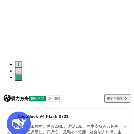
5
0
1
2
3
模力方舟
最新模型
热门模型
更多大模型
DeepSeek-V4-Flash-0731
高效轻量化MoE模型，总参284B，激活13B，原生支持百万超长上下
文能力。推理速度快、延迟低、调用成本低廉，综合能力均衡，主打