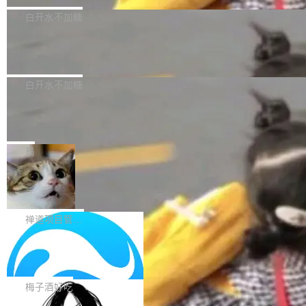
型，33B 参数，负责 768p 音视频生成（开
大幅增强，指令遵循能力大幅增强。在多项基准
Bug fixes and enhancements 修复了一个回归
白开水不加糖
源）；H3-Regenerate-2K 负责 in-context 重新
测试中，DeepSeek-V4-Flash 正式版性能可与
问题，该问题导致无法拉取图层中包含缺少明确
生成 2K ...
当前最强的闭源模型相媲美。 超算互联网现面向
Ant Design 6.5.3 发布，企业级 UI 设
父目录条目的目录的图像。moby/moby#53260
计语言和 React 实现
企业和开发者提供 DeepSeek-V4-Flash-0731
修复了一个回归问题，即CopyToContainer会拒
Ant Design 是阿里巴巴开源的一套企业级 UI 设
模型 API 调用服务，用户无需繁琐环境配置，一
绝遍历绝对符号链接的容器路径，例如/var/run -
计语言和 React 组件库。Ant Design 6.5.3 现
白开水不加糖
键接入即可快速调用，为各行业用户提供高性
> /run。moby/moby#53261 如需查看此版本中
已发布，主要更新内容如下： Input 修复 Input.
能、安...
的所有拉取请求和更改，可参阅： docker/cli, 2
DeepSeek V4 Flash 跑分全解析，13
OTP 使用字符串 mask 时仍采用 type="text" 的
个最强模型里它最便宜
9.7.1 milestone moby/moby, 29.7.1 milestone
问题，并保留显式 type 配置。#58835 修复 Inp
比它聪明的没它便宜，比它便宜的——哦，没有
更新说明：https://github.com/moby/...
ut.OTP 的 mask 为 true 时仍显示原始值的问
比它便宜的。 Artificial Analysis 更新了 DeepS
局
题。#58805 修复 Input.TextArea 调整大小手柄
eek V4 Flash 0731 的完整评测。一张 Intellige
在触摸设备上显示为小圆点的问题。#58812 Ty
禅道开源版 22.4 发布，内置 DevOps4.
nce Index vs Cost per Task 的散点图上，13
0 正式版，提供从代码提交到交付的全
pography 优化 Typography 省略提示在大列表
个模型排成一列，V4 Flash 贴着底部：$0.03
大家好， 禅道开源版22.4发布啦！本次发布我们
生命周期的管理能力
中的渲染性能。#58806 修复 Typography...
一次任务。 V4 Flash 的 Intelligence Index 得
带来了DevOps4.0系列的首个正式版本。 DevO
禅道项目管理软件
分 50，在 101 个模型中排第 3。排在它前面
ps4.0内置与禅道DevOps专业版同源的代码管理
的：Claude Opus 5（61 分）、Claude Fable
Solon 的 10 种 HTTP 服务器：改一行
核心，依托于全自研的GitFox代码托管引擎，我
依赖，换一个引擎
5（60 分）、GPT-5.6 Sol（59 分）、Kimi K3
们提供了从代码提交到交付的全生命周期的管理
用 Solon 做线上项目有一阵子了，有个点总让新
（57 分）、Grok 4...
能力。同时，我们 对禅道DevOps现有底层代码
接触的人觉得意外：服务器引擎是让你选的。 S
梅子酒好吃
进行了革命性的重构，为后续AI辅助编程、智能
olon 内核约 0.3MB，不内置固定的 HTTP 服务