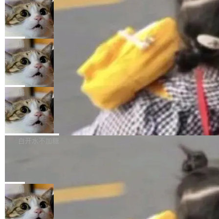
年。FFmpeg 社区最终选择用一个大版本的名
列表的数据匹配 —— 一项常规的数据处理任
没有拐弯抹角。他说中国正在赢得 AI 竞赛，而
字，留下了这份纪念。 雷霄骅曾是中国传媒大学
务，最终却产生了 180 万美元的账单，实际支出
当 AI agent 把源码变成了最好的扩展系
且按目前的速度，中国 AI 工具预计在今年底或
数字电视技术方向的博士生，长期从事视频、音
统，开发者工具必须开源
超出原定预算 860%。 更令人意外的是，该项目
2027 年就能追上美国前沿实验室的水平。 Dela
五年前，David Crawshaw 问过很多软件工程师
频技...
最终并未成功落地，而高额算力消耗持续运行长
ngue 把原因归结为一件事：开放协作。中国的
一个问题：你写过什么给自己用的程序？答案几
局
达 5 个月，公司直到财务对账时才察觉异常。这
AI 开发者在一个共享和协作的生态里加速迭代，
乎都是没有。工程师们整天用别人写的程序写程
意味着一个无人看管的 AI 程序，在近半年时间
而美国模型厂商在"闭门造车"。他的原话是 "buil
DeepSeek Harness 宣布内测邀请，全
序给别人用。偶尔有人自己写个博客系统、智能
里日夜不停地"烧钱"。 复盘显示，...
网最大规模开源 Agent 路演现场诞生
ding in silos"——各自为战，互不通气。 这个判
家居控制、家庭实验室，都算稀奇事。 Crawsh
一条内测招募帖，发出去的时候大概没人想到它
断从他嘴里说出来分量不同。Hugging Face 是
aw 是 Shelley 的作者，一个开源 AI coding age
会变成一场开源 Agent 生态的路演。 8月1日，
局
全球最大的开源 AI 平台，上面跑着上百万个模
nt。他最近在博客上写了一篇文章，核心论点很
DeepSeek Harness 团队负责人崔添翼（tiany
型。谁在开源赛道上领先，...
简单：开发者工具必须开源。 理由不是传统的自
商汤 SenseNova U1.5-Lite-Preview
i）在 X 上发帖： 「如果你是 Agent Harness 相
开源
由软件情怀，而是一个跟 AI agent 直接相关的
关开源项目的开发者，希望参加 DeepSeek Har
商汤科技宣布面向社区开源轻量级统一多模态模
技术判断。 两行 prompt 就能个性化任何软件 C
ness 的内测，可以回复或私信联系我。请附上
型的预览版本 SenseNova U1.5-Lite-Preview。
白开水不加糖
rawshaw 给出了两个 prompt。 第一个： "下载
GitHub id 以及开源代表作。」 DeepSeek 曾在
公告称，SenseNova U1.5-Lite-Preview并非简
某个软件的源码，在本地构建。修改 agent ...
官方招聘信息中写过一条简洁有力的公式：Mod
Ubuntu 将核心系统包从 deb 转成了 s
单的模型规模升级，而是基于 SenseNova U1
nap
el + Harness = Agent。模型负责理解和推理，
的一次系统性迭代，不仅在同一架构中贯通视觉
Ubuntu 正在把又一个核心系统包从 deb 转为 s
Harness 负责把能力落到真实环境中——调用工
理解、推理、生成与编辑，还仅以 8B-MoT 的轻
nap。这次是 hwctl——一个用来检查 Ubuntu
局
具、读写文件、管理上下文、处理错误、完成闭
量大小，将能力推进到4K、更精细的真实质感、
硬件认证状态的命令行工具。 Canonical 工程师
环。崔添翼招人的标...
更复杂的视觉控制和可持续迭代编辑。 相比 U
Dario Amodei 担心新人来 Anthropic
Alan Griffiths 在邮件列表中说得很直白：「hwc