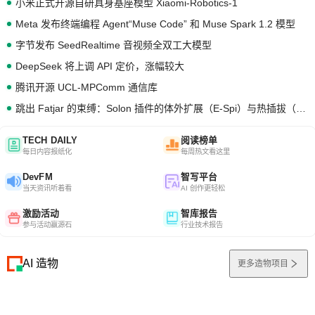
小米正式开源自研具身基座模型 Xiaomi-Robotics-1
Meta 发布终端编程 Agent“Muse Code” 和 Muse Spark 1.2 模型
字节发布 SeedRealtime 音视频全双工大模型
DeepSeek 将上调 API 定价，涨幅较大
腾讯开源 UCL-MPComm 通信库
跳出 Fatjar 的束缚：Solon 插件的体外扩展（E-Spi）与热插拔（H-Spi）
TECH DAILY
阅读榜单
每日内容报纸化
每周热文看这里
DevFM
智写平台
当天资讯听着看
AI 创作更轻松
激励活动
智库报告
参与活动赢源石
行业技术报告
AI 造物
更多造物项目