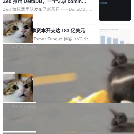
个小型数据库，应用天然按分片构建，单个数据
Zed 推出 DeltaDB，一个记录 commit
高价的三星折叠（三星Galaxy Z Fold8 Ultra / Z
之间所有操作的版本控制系统
库的竞争和爆炸半径问题在设计层面就被消除
Fold8 / Z Flip8）外，其余要么是中低端机器，
Zed 编辑器团队发布了新项目——DeltaDB，一
了。 闲置的 cell 会休眠到几乎不占资源。当 cel
例如iQOO Z11i、REDMI Note 17、REDMI No
个在 git commit 之间记录每一次编辑操作的版
局
l 迁移或唤醒时，新宿主从 S3 恢复 SQLite 数据
te 17 Pro、OPPO K15，要么是vivo X300 E这
本控制系统。目前处于 Early Access 阶段。 De
库继续执行。存储库是持久化的唯一真相...
样的次旗舰。 Galaxy Z Fold8 Ultra / Z Fold8 /
SpaceXAI 单季资本开支达 183 亿美元
ltaDB 的核心思路直接写在 landing page 最显
Z Flip8三款折叠屏新机均在7月22日发布，且全
眼的位置：「Software is made between com
根据风险投资人Tomer Tunguz 博客（VC 分
部搭载骁龙8 Elite Gen5 for Galaxy，它们本该
mits」——软件是在 commit 之间写出来的。git
析）披露的最新分析与第二季度业绩报告，Spac
白开水不加糖
是7月性...
只记录了你提交的最终状态，但真正的工作过程
eXAI在上个季度的总资本支出飙升至183.7亿美
——打字、删改、试错、agent 对话——都在 co
Meta 发布终端编程 Agent“Muse Cod
元。其中，绝大部分资金被直接用于 AI 领域，
e” 和 Muse Spark 1.2 模型
mmit 之间的空隙里丢失了。 DeltaDB 要做的就
金额高达158.3亿美元，这一单项投入已经逼近
Meta 今天发布了两款 AI 产品：Muse Code，
是把这段空隙补上。 回退到任何一次编辑：Delt
微软同期总资本开支的四成。 与亚马逊、Alpha
一个在终端里运行的编程 agent；Muse Spark
局
aDB 捕获 commit 之间的每一次操作，...
bet、微软以及 Meta 等传统科技巨头相比，Spa
1.2，驱动这个 agent 的新模型。一句话概括：
ceXAI的资金消耗速度尤为引人瞩目。然而，支
美团开源 LoHoSearch，用知识图谱校
你可以用 curl -fsSL https://dev.meta.ai/install.
准 AI 能力认知
撑庞大支出的资金来源却呈现出截然不同的面
sh | bash 安装一个能在大项目里自动规划、写
机器出题的前提，是让机器拥有全局视野。整个
貌。数据显示，微软和 Meta 主要依托充沛的经
代码、验证结果的 AI 终端工具。 据介绍，Muse
构建流程可以分为四个环节：建图 → 控制难度
白开水不加糖
营现金流来覆盖资本开支，其资本支出覆盖率分
Code 是 Meta 的编程 agent 产品。它和市场上
→ 质量把关 → 数据概览。
别达到155% 和106%;而SpaceXAI的经营现金
腾讯开源 UCL-MPComm 通信库
已有的终端编程 agent 在设计理念上有几个明显
流仅能覆盖资本开支的12...
的差异点。 异步后台 agent：Muse Code 有一
腾讯网平团队宣布开源了 UCL-MPComm 通信
个主 agent 循环，外加一组后台 agent。这些后