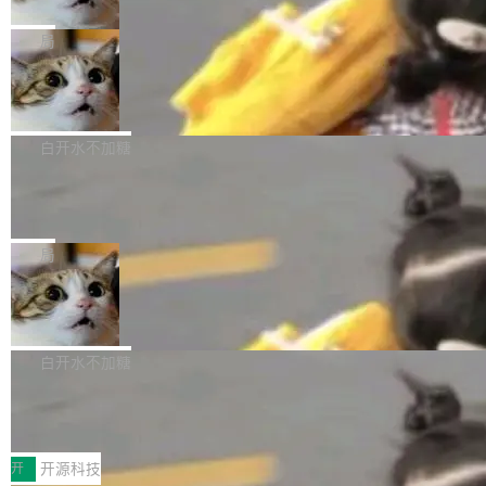
只为金钱，不为使命
1，U1.5-Lite-Preview 在以下方向上带来了显著
tl 是一个 Ubuntu 专有的包，它和它的依赖项都
顶级 AI 研究员在两家公司之间来回跳，中间只
提升： 原生支持4K图像生成； 更精细的局部纹
是 Ubuntu 专有的，不会用在其他发行版上。」
隔了几天。 Lilian Weng 上周刚宣布因健康原因
局
理、细节与真实世界质感； 更准确的中英文文字
所以 deb 版本的受众实际上为零。既然只有 Ub
离开 Thinking Machines Lab，说自己作为联合
生成与复杂版式组织； 更稳定的图...
FFmpeg 9.0 发布
untu 用户在用，那用 snap 打包就没什么可纠结
创始人的角色「太累了」。几天后，The Inform
的。 从 deb 到 snap 的迁移路径 hwctl 是 rust-
ation 就曝出她将重回 OpenAI，负责递归自我
FFmpeg 9.0 现已发布，包含多项改进。官方更
hwlib 硬件 API 库的一部分，命令行工具负责查
改进方向的研究。她是 Thinking Machines 过
新日志列出的 9.0 版本主要更新内容如下： 扩
白开水不加糖
询 Ubuntu 的硬件认证数据库。...
去一年内第四个离开的联合创始人。 这家由前
展 AMF 色彩转换器 (vf_vpp_amf) 的 HDR 功能
DeepSeek V4 Flash 单日消耗 8 万亿 t
OpenAI CTO Mira Murati 创立的公司，连创始
MP4 muxer 中支持 LCEVC 音轨复用 Playdate
okens 登顶热搜
团队都留不住。 但 Thinking Machines 不是唯
视频编码器和多路复用器 添加 v360_vulkan filt
8 万亿 tokens。一天。一家公司的消耗。 Open
一在人才争夺战中失血的公司。六月，Google
er HE-AAC 960 解码 (DAB+) transpose_cuda
Code 在 X 上发帖：「DeepSeek Flash did 8T
局
连失两员大将：Noam Shazeer 去了 Op...
filter 添加 AMF Frame Rate Converter (vf_frc
tokens on August 1st. 5T of free usage + 3T
_amf) filter SMPTE 2094-50 元数据支持和直
NetBSD 11.0 正式发布
on OpenCode Go.」79.8 万次浏览，连带着 #
通 ProRes RAW VideoToolbox 硬件加速器 AP
DeepSeek一天消耗了8万亿# 上了微博热搜——
NetBSD 11.0 现已正式发布，这是 NetBSD 操
V ...
注意这是 OpenCode 一家的消耗。 OpenCode
作系统的第十八个主要版本。 自 NetBSD 10.1
白开水不加糖
是 Anomaly 出品的 AI 编程工具，套餐 10 美元/
以来的变化 更新亮点： 新增对 RISC-V 处理器
月。用户交了 10 美元，就能用 DeepSeek Flas
2026 ChinaJoy鸿蒙游戏增长臻享会举
架构的支持。NetBSD 11.0 是首个支持 64 位 R
办，鲸鸿动能系统呈现游戏行业解决方
h 随便写代码，按网友说法：「怎么使劲用也用
ISC-V 平台的稳定版本，涵盖一系列基于 StarFi
8月1日，2026 ChinaJoy期间，鸿蒙游戏增长臻
案
不完。」5T 来自免费额度，3T 来自 Go...
ve JH71XX 的设备，例如 VisionFive 2、PINE
享会在上海举办。鸿蒙生态的全场景智慧营销平
开
开源科技