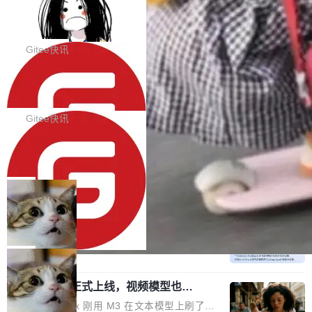
代码评审及自动化运维的全面落地夯实了“一体
BootstrapBlazor v10.9.0 已经发布，B
器。HTTP 引擎是一个独立插件。你选一个，或
ootstrap 样式的 Blazor UI 组件库
化”的基座。 新版本将为用户带来更好的使用体
者选两个，不同环境之间切换，一行应用代码都
BootstrapBlazor v10.9.0 已经发布，Bootstrap
验和更高的工作效率，感谢大家一直以来的支持
不用改。 下面快速过一下 10 种 HTTP 服务器
样式的 Blazor UI 组件库 此版本更新内容包括：
Gitee快讯
和反馈，我们将继续努力提供更优秀的产品和服
选项，各自适合什么场景，以及怎么切换。 一行
Release 2026-07-31 V10.9.0 Fixes fix(MultiFi
务！ 新增功能点 DevOps： 采用自研代码托管
依赖替换 在 Solon 里换 HTTP 服务器就是改 po
SolonCode v2026.8.2 已经发布，终端
lter): 增加暗黑主题支持 by @ArgoZhang in htt
平台，支持一站式安装，提供从代码提交到交付
智能体
m.xml 里一个依赖，别的什么都不用动。 <depe
ps://github.com/dotnetcore/BootstrapBlazor/p
SolonCode v2026.8.2 已经发布，终端智能体
的...
ndency> <groupId>org.noear</groupId> <arti
ull/8239 fix(Camera): 增加 exact 显式设置设备
此版本更新内容包括： 优化 soloncode run 模
Gitee快讯
factId>solon-web</artifac...
id by @kkxkx in https://github.com/dotnetcor
式（参考 run-headless-mode.md） 添加 solon
e/BootstrapBlazor/pull/825...
OpenAI 宣布 GPT-5.6 Luna 价格下降
code web 国际化多语言支持 添加 soloncode w
80%
eb 消息列表消息导航支持 修复 soloncode web
OpenAI 宣布 GPT-5.6 Luna 价格下降 80%。输
文件详情初次显示时语法高亮失效的问题 修复 s
入从每百万 token 1 美元砍到 0.2 美元，输出从
局
oloncode web 审查详情文件名中文乱码的问题
6 美元砍到 1.2 美元。GPT-5.6 Terra 降 20%。
细节优化 详情查看：https://gitee.com/opensol
DeepSeek-V4-Flash 官方 API 现已正
旗舰 Sol 没降，但加了一个 Fast 模式——2.5
式上线公测
on/soloncode/releases/v2026.8.2
倍速度，2 倍价格，智商不变。 降价的理由不是
DeepSeek V4 Flash 正式版今天上线了。模型
市场竞争，不是清库存，是 Sol 自己把自己优化
结构和参数规模没变，还是 MoE 284B、激活 1
局
了。 这事分两步。第一步，OpenAI 把 GPT-5.6
3B、100 万 token 上下文——只重新做了后训
Sol 部署上线。第二步，让 Sol 通过 Codex 自
MiniMax H3 正式上线，视频模型也开
练。但改完之后，Agent 能力直接把自家 4 月发
始玩全模态了
己去优化自己的推理基础设施。Sol 学了 Triton
的 Pro Preview 给干了。 九项 Agent 基准测试
上个月 MiniMax 刚用 M3 在文本模型上刷了一