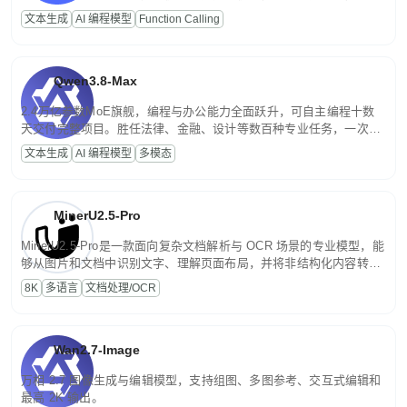
高并发、轻量化任务，适合日常对话、内容创作、基础 RAG、批量
文本生成
AI 编程模型
Function Calling
文案处理等普惠刚需场景。
Qwen3.8-Max
2.4万亿参数MoE旗舰，编程与办公能力全面跃升，可自主编程十数
天交付完整项目。胜任法律、金融、设计等数百种专业任务，一次对
话端到端交付生产级成果。原生视觉理解贯穿规划、执行与验证全流
文本生成
AI 编程模型
多模态
程，支持超长文档与长视频的深度语义解析。长程任务中自主规划与
闭环迭代，持续进化。
MinerU2.5-Pro
MinerU2.5-Pro是一款面向复杂文档解析与 OCR 场景的专业模型，能
够从图片和文档中识别文字、理解页面布局，并将非结构化内容转换
为便于存储、检索和二次处理的结构化结果。
8K
多语言
文档处理/OCR
Wan2.7-Image
万相 2.7 图像生成与编辑模型，支持组图、多图参考、交互式编辑和
最高 2K 输出。