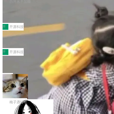
库，并将作为transport接入Mooncake TENT。
白开水不加糖
台 agent...
该通信库针对AI Memory池化场景的数据传输需
CoStrict入选工信部2025人工智能应用
求进行了深度优化，能够实现数据中心内大规模
典型案例
计算节点间多种内存类型的高性能通信。 UCL-
近日，工信部科技司公示《2025人工智能应用典
MPComm将作为一种传输引擎接入Mooncake T
型案例入选名单》，深信服“面向企业研发场景的
开
开源科技
ENT，实现零拷贝传输性能提升30%、非零拷贝
开源 AI 编程平台 CoStrict 应用”凭借卓越的技术
传输性能最高提升5倍。UCL-MPComm底层基
深信服AI算力网关入选工信部人工智能
创新与落地成效成功入选。 全链路私有化部署，
应用典型案例！
于自研UCL-Engine通信引擎，后续腾讯网平将
助力企业AI研发安全落地 当前，越来越多企业已
前不久，工业和信息化部正式发布《2025年人工
持续开源更多基于UCL-Engine的高性能通信组
经开始引入 AI Coding 工具，通过调用公有云模
智能应用典型案例名单》，集中展示人工智能在
开
开源科技
件。 腾讯网平团队在UCL-MPComm中实现了一
型或企业内部部署模型提升研发效率。但随着 AI
各领域的应用成果，覆盖技术底座、行业赋能、
个独立于业务线程的全局通信引擎（Engine），
Coding 从个人辅助工具逐步走向团队级、组织
Jeff Dean 离开 Google：一个时代的结
产品应用、支撑保障、专题等五大方向。深信服
并实...
束，一个实验室的开始
级应用，企业在规模化落地过程中，对安全性、
AI算力网关（AI创新平台）成功入选！ 随着各行
Google 员工编号 20。MapReduce 作者之一。
可控性和代码质量提出了更高要求。 首先是数据
各业的Agent走向规模化建设，算力构成形态逐
Bigtable 作者之一。TensorFlow 的作者之一。
局
安全与合规要求。对于大多数普通研发场景，公
渐丰富，用户关注的重点也在发生变化：不只是
Gemini 的架构师。Google 首席科学家。 Jeff D
有云模型能够满足快速试用和效率提升的需求。
让AI用起来，还要进一步看清混合算力时代下，
🔥 SolonCode v2026.8.4 发布：界面
ean 在 Google 工作了 27 年后，宣布离职。 他
但对于金融、能源、医疗等对数据安全要求较...
字体可调、22 种语言、记忆搜索增强
Token花在哪里、算力是否被充分利用，以及持
不是一个人走。一同离开的还有 Sanjay Ghema
打开终端就能上岗的全中文编码智能体，这一轮
续增长的AI成本该如何优化。 深信服AI算力网关
wat（Google 员工编号 23，Jeff Dean 二十多
把「看得清、用母语、记得住」三件事一次补
梅子酒好吃
正是围绕这些实际问题，从Token治理和成本治
年的编程搭档，MapReduce 和 Bigtable 的共同
齐。 SolonCode 是什么 SolonCode 是杭州无
理两个方面，让用户的每一份算力都看得清、管
作者）、Quoc Le（Google 大脑核心成员，Se
让“代码语义理解”深度释放AI Coding
耳科技研发的企业级终端编码智能体——一位全