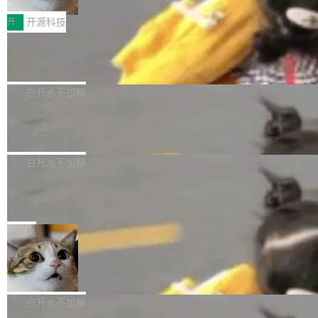
把它做成了 Web 玩具，放在 zhuzhiliao.imsai.c
完成一例腹部CT影像标注，张医生过去需要约1
<span><strong>警告：</strong>&nbsp;Zero
c 上，并在 GitHub 开源。 玩法很简单：按住屏
20个小时。他必须在数百张连续影像上，一笔一
开
开源科技
的 admin ...
幕画圈，或者直接甩手机。页面会实时显示转速
笔勾画边界，一层一层识别肌肉组织。如今，使
（圈/秒），声音来自真实竹知了录音的 1.72 秒
Apache Dubbo-go v3.3.2 正式发布
用东软飞标医学影像标注平台，同样的工作缩短
采样，无缝循环。音频解码失败时，还有一套合
至4小时，效率提升30倍。 这组数字背后，改变
这个版本面向生产环境，重心在内核稳定性。我
成兜底——锯齿波振荡器模拟脉冲，并联带通共
的不只是速度，而是把医学影像转化为AI能力的
们彻底收敛了旧配置体系，扩展了 Triple 协议与
白开水不加糖
振峰模拟竹膜和筒腔共鸣。 技术细节上，物理引
路径真正打通了。 大型医院积累的影像数据规模
泛化调用能力，加强了应用级元数据和服务治
擎是绳系质点模型：重力、弹性绳（只拉不
庞大，但不能直接用于训练模型。器官、病灶和
Calibre 9.12 发布，功能强大的开源电
理，同时集中修了并发安全、资源泄漏和热路径
推）、空气阻力，1/240 秒定步长积...
子书工具
组织边界，必须由专业医生逐层识别、标记和校
性能问题。
Calibre 开源项目是 Calibre 官方出的电子书管
正，才能成为机器能理解的高质量数据。医学影
理工具。它可以查看，转换，编辑和分类所有主
白开水不加糖
像AI落地最昂贵的环节，不是算法，是专业医生
流格式的电子书。Calibre 是个跨平台软件，可
的时间。 张医生是某三甲医院放射科副主任医
SwiftUI 问世七年了，为什么开发者还
以在 Linux、Windows 和 macOS 上运行。 Cal
师，牵头一项腹部肌肉影像课题。他需要在数百
在骂它？
ibre 9.12 现已正式发布，此次更新内容如下：
Yakov Manshin 发了一期长达 40 分钟的 YouT
张CT影像上完成像素级精细分割，让系统"...
新功能 macOS：在 Connect/Share 按钮中添加
ube 视频，标题是"SwiftUI 七年后：一个平庸的
局
通过 AirDop 共享书籍的功能 Content server：
故事"。视频核心观点很简单：SwiftUI 发布七年
支持可向服务器后端添加新端点的插件 Edit boo
DBeaver 26.1.4 发布
了，仍然像一个永久公测版。 Manshin 从数据
k：Compress images：添加将 GIF 图像转换为
流、布局系统、API 稳定性、性能、跨平台五个
DBeaver 是一个免费开源的通用数据库工具，适
JPEG/WebP 的选项 ToC Editor：添加一个按
维度逐一批判了 SwiftUI。最让人印象深刻的一
用于开发人员和数据库管理员。DBeaver 26.1.4
白开水不加糖
钮，用于对目录中的条目进...
个论据是：苹果官方的 SwiftUI 教程项目 Land
现已发布，具体更新内容包括： AI 助手： <ul st