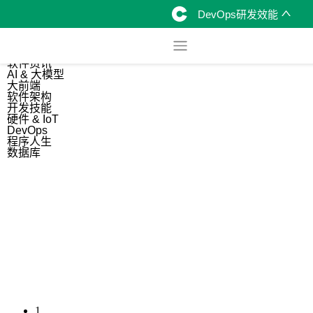
DevOps研发效能
综合
开源资讯
软件资讯
AI & 大模型
大前端
软件架构
开发技能
硬件 & IoT
DevOps
程序人生
数据库
1