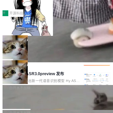
得住、用得稳、省得下、更安全！ 一、从现在开
价值潜能：华为云码道（CodeArts）
q2Seq 和 DocAI 的共同发明人）以及 Oriol Vin
中文驱动的数字员工，自主理解需求、规划步
一、代码仓深度理解技术的作用与价值 在软件工
始，Token使用一目...
代码仓技术解析
yals（Gemini 联合负责人，AlphaSta...
骤、编写代码。不挑模型、不挑平台，curl 一行
程实践中，代码仓是企业核心知识资产的主要载
开
开源科技
装完即用。 开源地址：Gitee · GitCode · GitHu
体。企业级代码仓库通常包含数十万乃至数百万
b 安装 支持 Java 8+（8~26）、macOS / Linu
一条“删库”命令跑 17 小时，算法工程
个文件，其规模远超单次模型调用可承载的上下
师删光 89TB 数据只为干私活
x / Windows / Harmony PC。 # macOS / Linu
文窗口。随着项目规模的持续扩张与代码历史的
最高人民检察院8月4日公布了一起案件：北京一
x / Harmony PC curl -fsSL https://solon.noea
不断累积，代码仓中的模块关系、接口契约、业
名90后算法工程师王某，为了给自己接的私活腾
局
r.org/solon...
务逻辑等关键信息往往分散于数十乃至数百个文
服务器空间，删光了公司AI游戏部门的全部核心
件之中，形成高度复杂的知识关联网络。传统的
Cloudflare 分享推理优化实践：KV ca
数据。 王某2024年1月入职东城区某科技公司AI
che 量化 + 权重压缩，吞吐量提升 4
代码检索手段（如关键词匹配、目录遍历）仅能
短剧部门，有互联网大厂背景。在公司内部架构
Kimi 和 GLM 是当前最强的大模型系列之一，但
1%，成本降 30%
在语法层面完成文本定位，难以触及代码的语义
调整期间，部门三次通知全员将数据从A集群迁
它们有一个共同的问题：太吃显存了。月之暗面
局
内涵与结构关联，导致开发者使用代码智能体在
移到B集群，王某都回复了"收到"。 他没有迁移
的 Kimi K 系列和智谱的 GLM 都是长上下文、M
理解大规模代码仓时面临显著"代码仓理解"瓶
腾讯混元 Hy ASR3.0preview 发布
数据。2024年9月3日下午4点，他使用此前登录
oE 架构的大模型，好用到让人上瘾，但 GPU 显
颈。 代码仓深度理解服务（以下简称" CodeBas
的账号密码进入A集群，输入了一条被程序员圈
存永远不够用。 Cloudflare 的 Workers AI 团队
腾讯混元正式推出新一代语音识别模型 Hy ASR
e深度理解服务"）是华为云码道（CodeA...
称为"删库跑路"的命令——最高管理员权限、无
一直在跑这些模型的推理。他们在官方博客上发
3.0preview。基于最新一代大语言模型 Hy3 的
白开水不加糖
需确认、强制递归删除。17个小时后，运维人员
了一篇技术文章，详细拆解了三种让大模型在 G
语言理解能力，以及融合了高精度语音识别与深
发现异常并中止进程时，89TB数据已经没了。
Pale Moon 34.3.2 发布，苍月浏览器
PU 上跑得更省、更快的技术手段——KV cache
度语义理解能力，实现了语音识别能力的全面升
删掉的是AI游戏部门的全部开发文件，包括公司
量化、模型权重压缩、以及共享 KV cache 的完
级。 根据介绍，Hy ASR3.0preview 目标在于：
Pale Moon 34.3.2 现已发布，这是一个安全更
自研的多个文生3D和...
整性保护。效果是：吞吐量提升 41%，每 token
让语音识别不再只是听清，而是真正听懂。通过
新和少量网页兼容性修复版本。 Changes/fixe
白开水不加糖