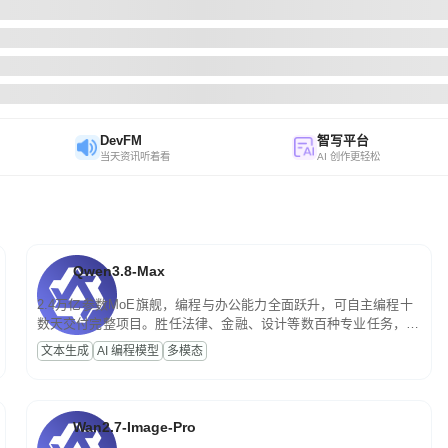
DevFM
智写平台
当天资讯听着看
AI 创作更轻松
Qwen3.8-Max
2.4万亿参数MoE旗舰，编程与办公能力全面跃升，可自主编程十
数天交付完整项目。胜任法律、金融、设计等数百种专业任务，一
次对话端到端交付生产级成果。原生视觉理解贯穿规划、执行与验
文本生成
AI 编程模型
多模态
证全流程，支持超长文档与长视频的深度语义解析。长程任务中自
主规划与闭环迭代，持续进化。
Wan2.7-Image-Pro