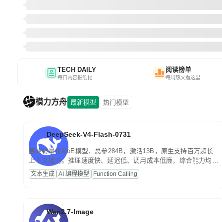
TECH DAILY
阅读榜单
每日内容报纸化
每周热文看这里
模力方舟
最新模型
热门模型
DeepSeek-V4-Flash-0731
高效轻量化MoE模型，总参284B，激活13B，原生支持百万超长
上下文能力。推理速度快、延迟低、调用成本低廉，综合能力均
衡，主打高并发、轻量化任务，适合日常对话、内容创作、基础
文本生成
AI 编程模型
Function Calling
RAG、批量文案处理等普惠刚需场景。
Wan2.7-Image