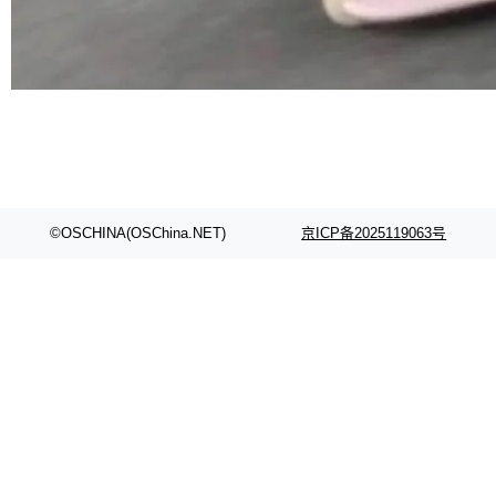
©OSCHINA(OSChina.NET)
京ICP备2025119063号