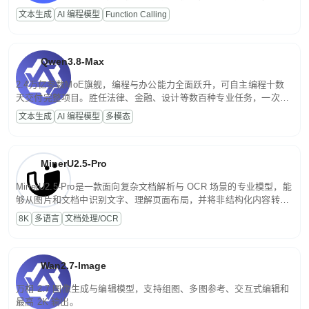
高并发、轻量化任务，适合日常对话、内容创作、基础 RAG、批量
文本生成
AI 编程模型
Function Calling
文案处理等普惠刚需场景。
Qwen3.8-Max
2.4万亿参数MoE旗舰，编程与办公能力全面跃升，可自主编程十数
天交付完整项目。胜任法律、金融、设计等数百种专业任务，一次对
话端到端交付生产级成果。原生视觉理解贯穿规划、执行与验证全流
文本生成
AI 编程模型
多模态
程，支持超长文档与长视频的深度语义解析。长程任务中自主规划与
闭环迭代，持续进化。
MinerU2.5-Pro
MinerU2.5-Pro是一款面向复杂文档解析与 OCR 场景的专业模型，能
够从图片和文档中识别文字、理解页面布局，并将非结构化内容转换
为便于存储、检索和二次处理的结构化结果。
8K
多语言
文档处理/OCR
Wan2.7-Image
万相 2.7 图像生成与编辑模型，支持组图、多图参考、交互式编辑和
最高 2K 输出。