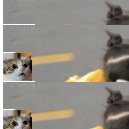
成本降低 30%，精度不变。 FP8 省的不仅是显
先理解你的语境和意图，再把准确的文字直接给
s： 实现了URL.Parse()便捷功能 对浏览器内部
存 KV cache 是推理时最吃显...
到你。从“逐字转写、单点优化”演进为“理解语
PostgreSQL 18/19 新特性深度解读
函数添加了多项边界检查，以避免潜在的越界访
境、兼容场景、一键直出”。 Hy ASR 3.0 previe
问、下溢和溢出。（DiD） 修复了加载和解析内
演讲者分享了一个有趣的实践：面对 PG 18 已
w 不要求标准普通话，方言识别覆盖粤语、吴语
容提供的字体时出现的几个问题 为避免音频加
发布的 Release Notes，他利用 AI 工具（如 Co
白开水不加糖
等 10 大方言片区和 20 余个二级小片区。在开
载、处理和播放过程中可能出现的一系列错误，
pilot）对数千条 commit 日志进行自动分析，先
源评测集中，Hy ASR 3.0 preview 在多语种的
对音频采样频率设定了下限 采样率低于 8kHz
慕尼黑市政府为全职开源项目维护者提
让模型总结出三十余条潜在特性，再逐条要求生
WER（...
供资助
（通常被认为是 "telephone"/"walkie-talkie" 音
成详细解释和代码校验，最终筛选出对用户体感
"在过去大约 10 年的大部分时间里，libexpat 的
质的最低采样率）的音频格式将被拒绝 修复了 C
最强的若干项。对于尚未正式发版的 PG 19，则
维护工作一直与我的日常工作、家务、社交生活
局
SS 圆角虚线样式中可能存在的问题 如果表单中
通过拉取过去一年内（从 PG 18 Beta1 时间点
和休闲娱乐竞争时间。" 这是 libexpat 维护者 S
的图像元素不在同一个子树中，则它们将不再关
至今）的所有 commit，同样交由 AI 分析提炼。
Firefox 153.0.3 发布
ebastian Pipping 写在博客里的话。8 月 4 日，
联 加...
经过人工复核，准确度令人满意。这一方法也为
他宣布了一个新消息：从 2026 年 8 月 1 日起，
Firefox 153.0.3 现已发布，具体更新内容如
社区爱好者提供了高效跟踪新版本的思路。
他可以全职维护 libexpat 了，最长 6 个月。发
下： New Smart Window 包含多项增强功能：
白开水不加糖
工资的是慕尼黑市政府。 libexpat 是一个 C99
<ul> <li>现在建议列表会显示更多结果，方便用
编写的流式 XML 解析器，MIT 许可证。和 libx
Cloudflare Computer 开源：你的 Age
户查找历史记录和切换到已打开的标签页。（<a
nt 需要一台电脑，而不是一个容器
ml2 一样，它是世界上使用最广泛的 XML 解析
href="https://bugzilla.mozilla.org/show_bug.c
Cloudflare 开源了名为 @cloudflare/computer
库之一。你的操作系统、浏览器、无数的基础设
gi?id=2019042">Bug&nbsp;2019042</a>）</l
的 npm 包。项目的核心论点是：容器不适合 Ag
局
施软件，很可能都在用它。而过去十年，维护它
i> <li>现在，助手可以直接使用 Exa 的网络搜索
ent 计算。真正适合的，是 Isolate。 Cloudflare
的人一直在用业余...
结果回答问题，而无需将问题转交给搜索引擎。
OpenAI 公开邮件和聊天记录回应苹果
工程师在这件事上没什么可谦虚的——他们用 W