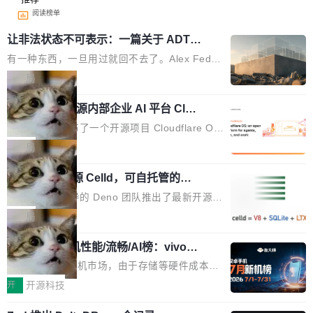
阅读榜单
让非法状态不可表示：一篇关于 ADT
的帖子在 Reddit 火了
有一种东西，一旦用过就回不去了。Alex Fedos
eev 管它叫"软件设计的基石"。 他说的东西不新
局
鲜——代数数据类型（ADT），尤其是和类型
Cloudflare 开源内部企业 AI 平台 Clou
（sum type）。但他说清楚了一件事：这不是类
dflare OS
型系统的学术体操，是日常编码的思维方式。 文
Cloudflare 发布了一个开源项目 Cloudflare O
章从一个简单的例子切入。一个网站的深色主题
S。如果你只看官方博客，你会觉得这是又一
局
设置，如果用布尔值 + 可空字段来表示——bool
个"AI 知识库 + 聊天机器人"——每个大厂都在
ean 表示是否可切换，nullable 的默认模式、浅
Deno 团队开源 Celld，可自托管的分
做，没什么新鲜的。 但 Kenton Varda 在 Twitte
布式 Durable Objects
色方案、深色方案——会产生大量无意义的组
r 上把事情说清楚了： 今天我们发布了 Cloudfla
Ryan Dahl 领导的 Deno 团队推出了最新开源项
合。方案缺了、配置冲突了、全 null 了。要知道
re OS，一个带连接器的聊天机器人，跟其他所
目 Celld，一个能在自己机器上运行 Cloudflare
局
哪些组合有效，作者说，你得靠"文档、校验、或
有科技公司做的一样。只不过，实际上它不一
Workers 和 Durable Objects 的守护进程。 设
者部落知识"。 换个写法。Rust 的 enum，两个
样。这是 Sandstorm.io 的重制版，我十年前的
鲁大师7月新机性能/流畅/AI榜：vivo夺
计思路很直接：每个对象是一个独立的 SQLite
变体：Switchable...
性能、流畅双第一，三星Galaxy Z系列
那个创业公司。不同的是，这次它构建在 Cloudf
数据库，按名称寻址，复制到你自己的 S3 兼容
2026年7月的手机市场，由于存储等硬件成本暴
新折叠缺席
lare Workers 上——我花了九年时间搭建的平台
存储库里。节点之间只通过这个存储库协调——
增，手机厂商的日子也不好过啊，新机速度明显
开
开源科技
——并且深度集成了 AI。这基本上是我十年秘密
没有控制平面，没有共识协议。每个对象自带一
放缓，因此硝烟味淡了许多。新机参数规格除开
计划的顶峰。 十年前，Ken...