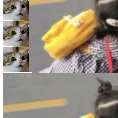
年。FFmpeg 社区最终选择用一个大版本的名
列表的数据匹配 —— 一项常规的数据处理任
没有拐弯抹角。他说中国正在赢得 AI 竞赛，而
字，留下了这份纪念。 雷霄骅曾是中国传媒大学
务，最终却产生了 180 万美元的账单，实际支出
当 AI agent 把源码变成了最好的扩展系
且按目前的速度，中国 AI 工具预计在今年底或
数字电视技术方向的博士生，长期从事视频、音
统，开发者工具必须开源
超出原定预算 860%。 更令人意外的是，该项目
2027 年就能追上美国前沿实验室的水平。 Dela
五年前，David Crawshaw 问过很多软件工程师
频技...
最终并未成功落地，而高额算力消耗持续运行长
ngue 把原因归结为一件事：开放协作。中国的
一个问题：你写过什么给自己用的程序？答案几
局
达 5 个月，公司直到财务对账时才察觉异常。这
AI 开发者在一个共享和协作的生态里加速迭代，
乎都是没有。工程师们整天用别人写的程序写程
意味着一个无人看管的 AI 程序，在近半年时间
而美国模型厂商在"闭门造车"。他的原话是 "buil
DeepSeek Harness 宣布内测邀请，全
序给别人用。偶尔有人自己写个博客系统、智能
里日夜不停地"烧钱"。 复盘显示，...
网最大规模开源 Agent 路演现场诞生
ding in silos"——各自为战，互不通气。 这个判
家居控制、家庭实验室，都算稀奇事。 Crawsh
一条内测招募帖，发出去的时候大概没人想到它
断从他嘴里说出来分量不同。Hugging Face 是
aw 是 Shelley 的作者，一个开源 AI coding age
会变成一场开源 Agent 生态的路演。 8月1日，
局
全球最大的开源 AI 平台，上面跑着上百万个模
nt。他最近在博客上写了一篇文章，核心论点很
DeepSeek Harness 团队负责人崔添翼（tiany
型。谁在开源赛道上领先，...
简单：开发者工具必须开源。 理由不是传统的自
商汤 SenseNova U1.5-Lite-Preview
i）在 X 上发帖： 「如果你是 Agent Harness 相
开源
由软件情怀，而是一个跟 AI agent 直接相关的
关开源项目的开发者，希望参加 DeepSeek Har
商汤科技宣布面向社区开源轻量级统一多模态模
技术判断。 两行 prompt 就能个性化任何软件 C
ness 的内测，可以回复或私信联系我。请附上
型的预览版本 SenseNova U1.5-Lite-Preview。
白开水不加糖
rawshaw 给出了两个 prompt。 第一个： "下载
GitHub id 以及开源代表作。」 DeepSeek 曾在
公告称，SenseNova U1.5-Lite-Preview并非简
某个软件的源码，在本地构建。修改 agent ...
官方招聘信息中写过一条简洁有力的公式：Mod
单的模型规模升级，而是基于 SenseNova U1
el + Harness = Agent。模型负责理解和推理，
的一次系统性迭代，不仅在同一架构中贯通视觉
Harness 负责把能力落到真实环境中——调用工
理解、推理、生成与编辑，还仅以 8B-MoT 的轻
具、读写文件、管理上下文、处理错误、完成闭
量大小，将能力推进到4K、更精细的真实质感、
环。崔添翼招人的标...
更复杂的视觉控制和可持续迭代编辑。 相比 U