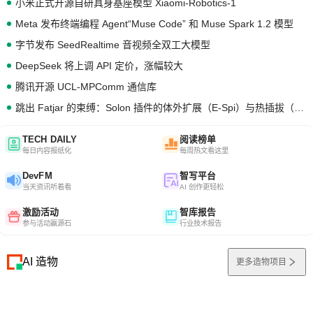
小米正式开源自研具身基座模型 Xiaomi-Robotics-1
Meta 发布终端编程 Agent“Muse Code” 和 Muse Spark 1.2 模型
字节发布 SeedRealtime 音视频全双工大模型
DeepSeek 将上调 API 定价，涨幅较大
腾讯开源 UCL-MPComm 通信库
跳出 Fatjar 的束缚：Solon 插件的体外扩展（E-Spi）与热插拔（H-Spi）
TECH DAILY
阅读榜单
每日内容报纸化
每周热文看这里
DevFM
智写平台
当天资讯听着看
AI 创作更轻松
激励活动
智库报告
参与活动赢源石
行业技术报告
AI 造物
更多造物项目