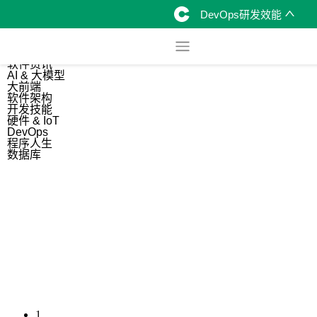
DevOps研发效能
综合
开源资讯
软件资讯
AI & 大模型
大前端
软件架构
开发技能
硬件 & IoT
DevOps
程序人生
数据库
1