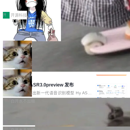
得住、用得稳、省得下、更安全！ 一、从现在开
价值潜能：华为云码道（CodeArts）
q2Seq 和 DocAI 的共同发明人）以及 Oriol Vin
中文驱动的数字员工，自主理解需求、规划步
一、代码仓深度理解技术的作用与价值 在软件工
始，Token使用一目...
代码仓技术解析
yals（Gemini 联合负责人，AlphaSta...
骤、编写代码。不挑模型、不挑平台，curl 一行
程实践中，代码仓是企业核心知识资产的主要载
开
开源科技
装完即用。 开源地址：Gitee · GitCode · GitHu
体。企业级代码仓库通常包含数十万乃至数百万
b 安装 支持 Java 8+（8~26）、macOS / Linu
一条“删库”命令跑 17 小时，算法工程
个文件，其规模远超单次模型调用可承载的上下
师删光 89TB 数据只为干私活
x / Windows / Harmony PC。 # macOS / Linu
文窗口。随着项目规模的持续扩张与代码历史的
最高人民检察院8月4日公布了一起案件：北京一
x / Harmony PC curl -fsSL https://solon.noea
不断累积，代码仓中的模块关系、接口契约、业
名90后算法工程师王某，为了给自己接的私活腾
局
r.org/solon...
务逻辑等关键信息往往分散于数十乃至数百个文
服务器空间，删光了公司AI游戏部门的全部核心
件之中，形成高度复杂的知识关联网络。传统的
Cloudflare 分享推理优化实践：KV ca
数据。 王某2024年1月入职东城区某科技公司AI
che 量化 + 权重压缩，吞吐量提升 4
代码检索手段（如关键词匹配、目录遍历）仅能
短剧部门，有互联网大厂背景。在公司内部架构
Kimi 和 GLM 是当前最强的大模型系列之一，但
1%，成本降 30%
在语法层面完成文本定位，难以触及代码的语义
调整期间，部门三次通知全员将数据从A集群迁
它们有一个共同的问题：太吃显存了。月之暗面
局
内涵与结构关联，导致开发者使用代码智能体在
移到B集群，王某都回复了"收到"。 他没有迁移
的 Kimi K 系列和智谱的 GLM 都是长上下文、M
理解大规模代码仓时面临显著"代码仓理解"瓶
腾讯混元 Hy ASR3.0preview 发布
数据。2024年9月3日下午4点，他使用此前登录
oE 架构的大模型，好用到让人上瘾，但 GPU 显
颈。 代码仓深度理解服务（以下简称" CodeBas
的账号密码进入A集群，输入了一条被程序员圈
存永远不够用。 Cloudflare 的 Workers AI 团队
腾讯混元正式推出新一代语音识别模型 Hy ASR
e深度理解服务"）是华为云码道（CodeA...
称为"删库跑路"的命令——最高管理员权限、无
一直在跑这些模型的推理。他们在官方博客上发
3.0preview。基于最新一代大语言模型 Hy3 的
白开水不加糖
需确认、强制递归删除。17个小时后，运维人员
了一篇技术文章，详细拆解了三种让大模型在 G
语言理解能力，以及融合了高精度语音识别与深
发现异常并中止进程时，89TB数据已经没了。
Pale Moon 34.3.2 发布，苍月浏览器
PU 上跑得更省、更快的技术手段——KV cache
度语义理解能力，实现了语音识别能力的全面升
删掉的是AI游戏部门的全部开发文件，包括公司
量化、模型权重压缩、以及共享 KV cache 的完
级。 根据介绍，Hy ASR3.0preview 目标在于：
Pale Moon 34.3.2 现已发布，这是一个安全更
自研的多个文生3D和...
整性保护。效果是：吞吐量提升 41%，每 token
让语音识别不再只是听清，而是真正听懂。通过
新和少量网页兼容性修复版本。 Changes/fixe
白开水不加糖