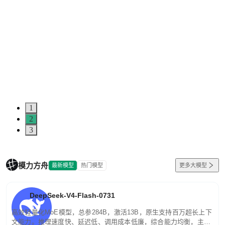
1
2
3
模力方舟
最新模型
热门模型
更多大模型
DeepSeek-V4-Flash-0731
高效轻量化MoE模型，总参284B，激活13B，原生支持百万超长上下
文能力。推理速度快、延迟低、调用成本低廉，综合能力均衡，主打