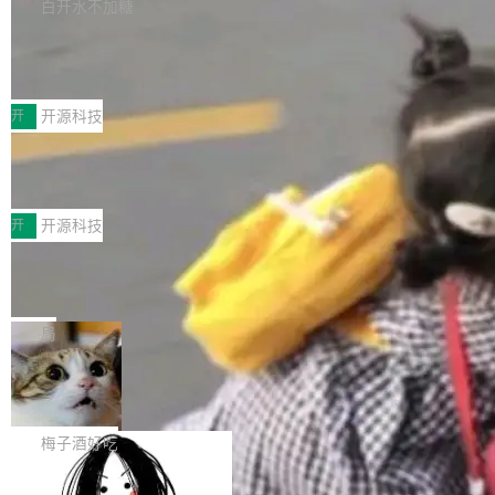
库，并将作为transport接入Mooncake TENT。
白开水不加糖
台 agent...
该通信库针对AI Memory池化场景的数据传输需
CoStrict入选工信部2025人工智能应用
求进行了深度优化，能够实现数据中心内大规模
典型案例
计算节点间多种内存类型的高性能通信。 UCL-
近日，工信部科技司公示《2025人工智能应用典
MPComm将作为一种传输引擎接入Mooncake T
型案例入选名单》，深信服“面向企业研发场景的
开
开源科技
ENT，实现零拷贝传输性能提升30%、非零拷贝
开源 AI 编程平台 CoStrict 应用”凭借卓越的技术
传输性能最高提升5倍。UCL-MPComm底层基
深信服AI算力网关入选工信部人工智能
创新与落地成效成功入选。 全链路私有化部署，
应用典型案例！
于自研UCL-Engine通信引擎，后续腾讯网平将
助力企业AI研发安全落地 当前，越来越多企业已
前不久，工业和信息化部正式发布《2025年人工
持续开源更多基于UCL-Engine的高性能通信组
经开始引入 AI Coding 工具，通过调用公有云模
智能应用典型案例名单》，集中展示人工智能在
开
开源科技
件。 腾讯网平团队在UCL-MPComm中实现了一
型或企业内部部署模型提升研发效率。但随着 AI
各领域的应用成果，覆盖技术底座、行业赋能、
个独立于业务线程的全局通信引擎（Engine），
Coding 从个人辅助工具逐步走向团队级、组织
Jeff Dean 离开 Google：一个时代的结
产品应用、支撑保障、专题等五大方向。深信服
并实...
束，一个实验室的开始
级应用，企业在规模化落地过程中，对安全性、
AI算力网关（AI创新平台）成功入选！ 随着各行
Google 员工编号 20。MapReduce 作者之一。
可控性和代码质量提出了更高要求。 首先是数据
各业的Agent走向规模化建设，算力构成形态逐
Bigtable 作者之一。TensorFlow 的作者之一。
局
安全与合规要求。对于大多数普通研发场景，公
渐丰富，用户关注的重点也在发生变化：不只是
Gemini 的架构师。Google 首席科学家。 Jeff D
有云模型能够满足快速试用和效率提升的需求。
让AI用起来，还要进一步看清混合算力时代下，
🔥 SolonCode v2026.8.4 发布：界面
ean 在 Google 工作了 27 年后，宣布离职。 他
但对于金融、能源、医疗等对数据安全要求较...
字体可调、22 种语言、记忆搜索增强
Token花在哪里、算力是否被充分利用，以及持
不是一个人走。一同离开的还有 Sanjay Ghema
打开终端就能上岗的全中文编码智能体，这一轮
续增长的AI成本该如何优化。 深信服AI算力网关
wat（Google 员工编号 23，Jeff Dean 二十多
把「看得清、用母语、记得住」三件事一次补
梅子酒好吃
正是围绕这些实际问题，从Token治理和成本治
年的编程搭档，MapReduce 和 Bigtable 的共同
齐。 SolonCode 是什么 SolonCode 是杭州无
理两个方面，让用户的每一份算力都看得清、管
作者）、Quoc Le（Google 大脑核心成员，Se
让“代码语义理解”深度释放AI Coding
耳科技研发的企业级终端编码智能体——一位全