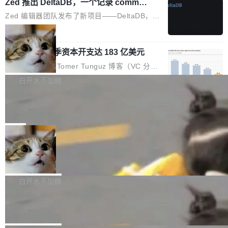
个小型数据库，应用天然按分片构建，单个数据
Zed 推出 DeltaDB，一个记录 commit
高价的三星折叠（三星Galaxy Z Fold8 Ultra / Z
之间所有操作的版本控制系统
库的竞争和爆炸半径问题在设计层面就被消除
Fold8 / Z Flip8）外，其余要么是中低端机器，
Zed 编辑器团队发布了新项目——DeltaDB，一
了。 闲置的 cell 会休眠到几乎不占资源。当 cel
例如iQOO Z11i、REDMI Note 17、REDMI No
个在 git commit 之间记录每一次编辑操作的版
局
l 迁移或唤醒时，新宿主从 S3 恢复 SQLite 数据
te 17 Pro、OPPO K15，要么是vivo X300 E这
本控制系统。目前处于 Early Access 阶段。 De
库继续执行。存储库是持久化的唯一真相...
样的次旗舰。 Galaxy Z Fold8 Ultra / Z Fold8 /
SpaceXAI 单季资本开支达 183 亿美元
ltaDB 的核心思路直接写在 landing page 最显
Z Flip8三款折叠屏新机均在7月22日发布，且全
眼的位置：「Software is made between com
根据风险投资人Tomer Tunguz 博客（VC 分
部搭载骁龙8 Elite Gen5 for Galaxy，它们本该
mits」——软件是在 commit 之间写出来的。git
析）披露的最新分析与第二季度业绩报告，Spac
白开水不加糖
是7月性...
只记录了你提交的最终状态，但真正的工作过程
eXAI在上个季度的总资本支出飙升至183.7亿美
——打字、删改、试错、agent 对话——都在 co
Meta 发布终端编程 Agent“Muse Cod
元。其中，绝大部分资金被直接用于 AI 领域，
e” 和 Muse Spark 1.2 模型
mmit 之间的空隙里丢失了。 DeltaDB 要做的就
金额高达158.3亿美元，这一单项投入已经逼近
Meta 今天发布了两款 AI 产品：Muse Code，
是把这段空隙补上。 回退到任何一次编辑：Delt
微软同期总资本开支的四成。 与亚马逊、Alpha
一个在终端里运行的编程 agent；Muse Spark
局
aDB 捕获 commit 之间的每一次操作，...
bet、微软以及 Meta 等传统科技巨头相比，Spa
1.2，驱动这个 agent 的新模型。一句话概括：
ceXAI的资金消耗速度尤为引人瞩目。然而，支
美团开源 LoHoSearch，用知识图谱校
你可以用 curl -fsSL https://dev.meta.ai/install.
准 AI 能力认知
撑庞大支出的资金来源却呈现出截然不同的面
sh | bash 安装一个能在大项目里自动规划、写
机器出题的前提，是让机器拥有全局视野。整个
貌。数据显示，微软和 Meta 主要依托充沛的经
代码、验证结果的 AI 终端工具。 据介绍，Muse
构建流程可以分为四个环节：建图 → 控制难度
白开水不加糖
营现金流来覆盖资本开支，其资本支出覆盖率分
Code 是 Meta 的编程 agent 产品。它和市场上
→ 质量把关 → 数据概览。
别达到155% 和106%;而SpaceXAI的经营现金
腾讯开源 UCL-MPComm 通信库
已有的终端编程 agent 在设计理念上有几个明显
流仅能覆盖资本开支的12...
的差异点。 异步后台 agent：Muse Code 有一
腾讯网平团队宣布开源了 UCL-MPComm 通信
个主 agent 循环，外加一组后台 agent。这些后