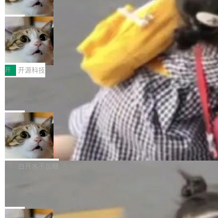
诉讼，称“Apple is getting this wron
（<a href="https://bugzilla.mozilla.org/show_
orkers 跑了十年 Isolate。用 CEO Matthew Pri
上个月，苹果一纸诉状把 OpenAI 告上法庭，指
g”
bug.cgi?id=204...
nce 的话说：「我们一生都在用 Isolate 运行代
控其挖角苹果前员工并窃取商业秘密。苹果的诉
局
码，而 AI Agent 不需要容器，它们需要的是 Iso
状把 OpenAI 描述成一个系统性地从前东家挖
late。」 容器为什么不合适 容器的问题在于启动
HUAWEI MatePad Edge上架WorkBu
人、套取机密信息的对手。 OpenAI 没发律师
ddy鸿蒙PC版，说话就能干活的AI办公
和销毁都太重了。一个 Agent 要执行的任务可能
函，也没选择庭外沉默。它在官网贴了一篇博
全能AI工作台WorkBuddy鸿蒙PC版上架HUAWE
搭子
只需要几毫秒的 CPU 时间，但容器从冷启动到
文，标题只有六个字：Apple is getting this wro
I MatePad Edge应用市场，直接下载即可使
开
开源科技
就绪要花数秒。如果未来有十...
ng。 然后，它把邮件往来和 iMessage 聊天记
用，与鸿蒙电脑上的体验一致。值得一提的是，
FFmpeg 9.0 发布：代号“Lei”，以此纪
录全贴了出来。 他发错人了 苹果外部律师 Gabr
这是目前市面上唯一支持平板接入WorkBuddy P
念中国开发者雷霄骅
iel Gross 来自 Weil 律所，2 月 23 日下午 5:53
C版的产品，搭载“人机双写”重磅功能——你写
全球知名开源多媒体框架 FFmpeg 今天正式发
给 OpenAI 总法律顾问 Che Chang 发了封邮
你的，AI写AI的，同屏协作互不干扰。一句话让
布了 9.0 版本。这个版本除了带来新一代音视频
局
件，附了一封长信，要求 OpenAI 配合调查前苹
AI帮你干活，现在开启全新体验！ 温馨提示：
处理能力和硬件加速支持之外，还有一个特殊之
果员工带走机密信...
亚马逊成本失控：AI 写代码烧掉 1215
体验WorkBuddy鸿蒙PC版前，请将 HUAWEI M
处：FFmpeg 9.0 的代号是“Lei”。 这个名字，
万元，超预算 860%
atePad Edge 升级至 HarmonyOS 6.1.0.135S
来自中国开发者雷霄骅（Lei Xiaohua）。 对于
外媒近日曝光了亚马逊的多份内部报告显示，AI
P9 patch03及以上版本。 *升级路径：设置 > 搜
很多中国音视频开发者而言，这个名字并不陌
导致公司在多个项目上超支。《金融时报》报道
白开水不加糖
索“软件更新” > 检查更新，即可搜索新版本，下
生。十年前，他通过大量中文技术文章、源码分
称，仅一个项目的成本超支就高达 180 万美元
载安装完成升级即可。 没有...
析和开源示例，让一代开发者第一次真正理解 F
Hugging Face CEO 发声：中国正在开
（约合人民币 1215 万元）。 具体来说，一名工
源模型上碾压我们
Fmpeg，也成为很多人进入音视频开发领域的
程师借助 Anthropic 旗下 Claude Sonnet 模型
"他们正在开源模型上碾压我们。" Hugging Fac
“启蒙老师”。 而今年，恰好是雷霄骅离世十周
编写程序，目标是完成电商平台作者信息与商品
e CEO Clément Delangue 在 CNBC 的采访里
局