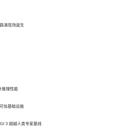
nt 路演现场诞生
提升推理性能
态的可信基础设施
AGI 3 超越人类专家基线