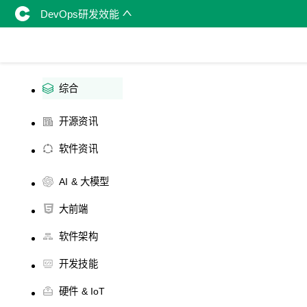
DevOps研发效能
综合
开源资讯
软件资讯
AI & 大模型
大前端
软件架构
开发技能
硬件 & IoT