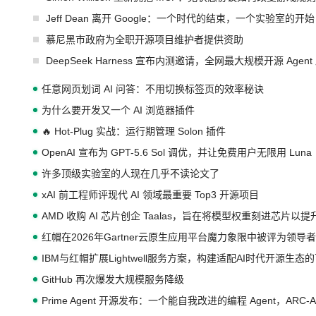
Jeff Dean 离开 Google：一个时代的结束，一个实验室的开始
慕尼黑市政府为全职开源项目维护者提供资助
DeepSeek Harness 宣布内测邀请，全网最大规模开源 Age
任意网页划词 AI 问答：不用切换标签页的效率秘诀
为什么要开发又一个 AI 浏览器插件
🔥 Hot-Plug 实战：运行期管理 Solon 插件
OpenAI 宣布为 GPT-5.6 Sol 调优，并让免费用户无限用 Luna
许多顶级实验室的人现在几乎不读论文了
xAI 前工程师评现代 AI 领域最重要 Top3 开源项目
AMD 收购 AI 芯片创企 Taalas，旨在将模型权重刻进芯片以
红帽在2026年Gartner云原生应用平台魔力象限中被评为领导者
IBM与红帽扩展Lightwell服务方案，构建适配AI时代开源生
GitHub 再次爆发大规模服务降级
Prime Agent 开源发布：一个能自我改进的编程 Agent，ARC-