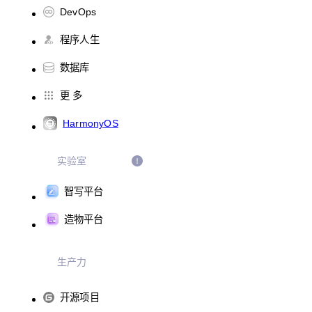
DevOps
程序人生
数据库
更 多
HarmonyOS
实验室
智写平台
造物平台
生产力
开源项目