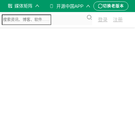
媒体矩阵
开源中国APP
切换老版本
登录
注册