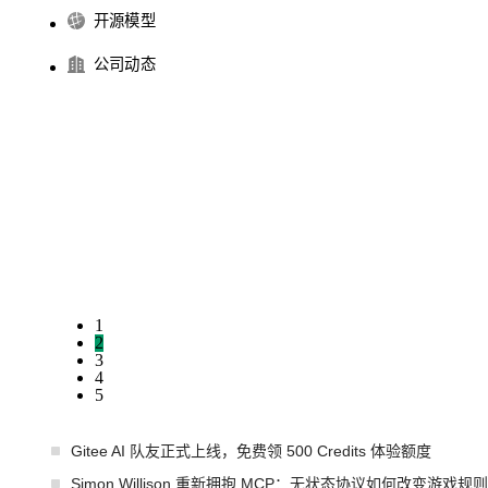
开源模型
公司动态
1
2
3
4
5
Gitee AI 队友正式上线，免费领 500 Credits 体验额度
Simon Willison 重新拥抱 MCP：无状态协议如何改变游戏规则