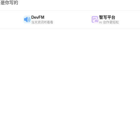
不是你写的
DevFM
智写平台
当天资讯听着看
AI 创作更轻松