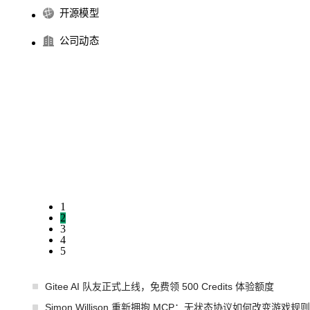
开源模型
公司动态
1
2
3
4
5
Gitee AI 队友正式上线，免费领 500 Credits 体验额度
Simon Willison 重新拥抱 MCP：无状态协议如何改变游戏规则