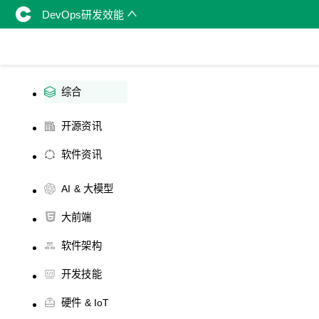
DevOps研发效能
综合
开源资讯
软件资讯
AI & 大模型
大前端
软件架构
开发技能
硬件 & IoT