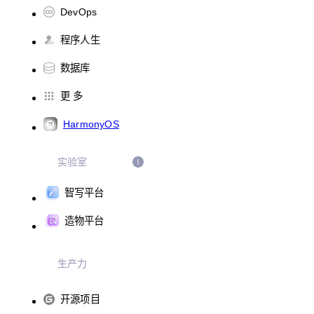
DevOps
程序人生
数据库
更 多
HarmonyOS
实验室
智写平台
造物平台
生产力
开源项目