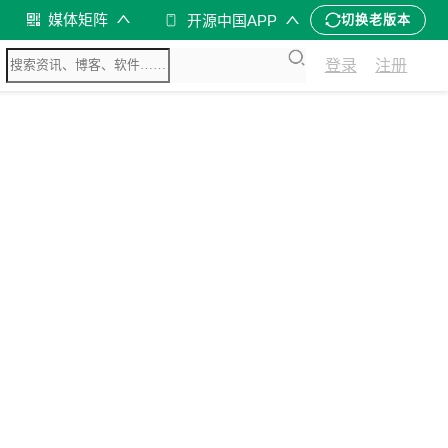
媒体矩阵
开源中国APP
切换老版本
登录
注册