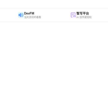
DevFM
智写平台
当天资讯听着看
AI 创作更轻松