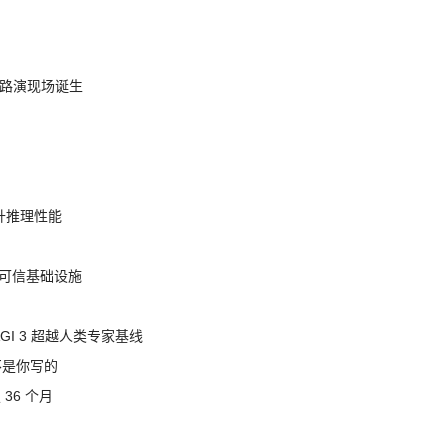
nt 路演现场诞生
提升推理性能
态的可信基础设施
AGI 3 超越人类专家基线
不是你写的
 36 个月