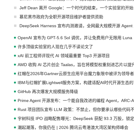
Jeff Dean 离开 Google：一个时代的结束，一个实验室的开始
慕尼黑市政府为全职开源项目维护者提供资助
DeepSeek Harness 宣布内测邀请，全网最大规模开源 Age
OpenAI 宣布为 GPT-5.6 Sol 调优，并让免费用户无限用 Luna
许多顶级实验室的人现在几乎不读论文了
xAI 前工程师评现代 AI 领域最重要 Top3 开源项目
AMD 收购 AI 芯片创企 Taalas，旨在将模型权重刻进芯片以
红帽在2026年Gartner云原生应用平台魔力象限中被评为领导者
IBM与红帽扩展Lightwell服务方案，构建适配AI时代开源生
GitHub 再次爆发大规模服务降级
Prime Agent 开源发布：一个能自我改进的编程 Agent，ARC-
Rust 项目团队宣布 LLM 政策：不禁止，但你要承认哪些代码
宇树科技 IPO 战略配售曝光：DeepSeek 获配 93.3 万股，锁定
潮起潮落，你我仍在 | 2026 腾讯云粤港澳大湾区架构师峰会