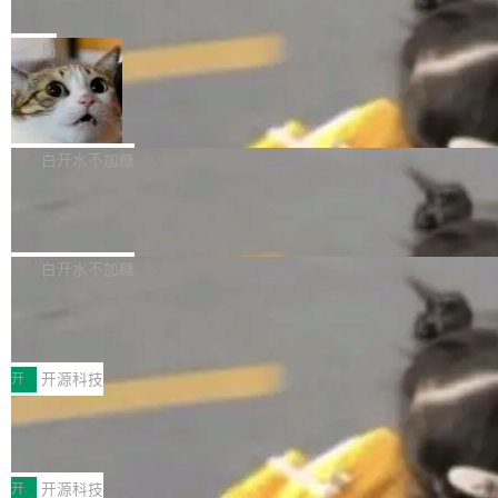
e” 和 Muse Spark 1.2 模型
mmit 之间的空隙里丢失了。 DeltaDB 要做的就
金额高达158.3亿美元，这一单项投入已经逼近
Meta 今天发布了两款 AI 产品：Muse Code，
是把这段空隙补上。 回退到任何一次编辑：Delt
微软同期总资本开支的四成。 与亚马逊、Alpha
一个在终端里运行的编程 agent；Muse Spark
局
aDB 捕获 commit 之间的每一次操作，...
bet、微软以及 Meta 等传统科技巨头相比，Spa
1.2，驱动这个 agent 的新模型。一句话概括：
ceXAI的资金消耗速度尤为引人瞩目。然而，支
美团开源 LoHoSearch，用知识图谱校
你可以用 curl -fsSL https://dev.meta.ai/install.
准 AI 能力认知
撑庞大支出的资金来源却呈现出截然不同的面
sh | bash 安装一个能在大项目里自动规划、写
机器出题的前提，是让机器拥有全局视野。整个
貌。数据显示，微软和 Meta 主要依托充沛的经
代码、验证结果的 AI 终端工具。 据介绍，Muse
构建流程可以分为四个环节：建图 → 控制难度
白开水不加糖
营现金流来覆盖资本开支，其资本支出覆盖率分
Code 是 Meta 的编程 agent 产品。它和市场上
→ 质量把关 → 数据概览。
别达到155% 和106%;而SpaceXAI的经营现金
腾讯开源 UCL-MPComm 通信库
已有的终端编程 agent 在设计理念上有几个明显
流仅能覆盖资本开支的12...
的差异点。 异步后台 agent：Muse Code 有一
腾讯网平团队宣布开源了 UCL-MPComm 通信
个主 agent 循环，外加一组后台 agent。这些后
库，并将作为transport接入Mooncake TENT。
白开水不加糖
台 agent...
该通信库针对AI Memory池化场景的数据传输需
CoStrict入选工信部2025人工智能应用
求进行了深度优化，能够实现数据中心内大规模
典型案例
计算节点间多种内存类型的高性能通信。 UCL-
近日，工信部科技司公示《2025人工智能应用典
MPComm将作为一种传输引擎接入Mooncake T
型案例入选名单》，深信服“面向企业研发场景的
开
开源科技
ENT，实现零拷贝传输性能提升30%、非零拷贝
开源 AI 编程平台 CoStrict 应用”凭借卓越的技术
传输性能最高提升5倍。UCL-MPComm底层基
深信服AI算力网关入选工信部人工智能
创新与落地成效成功入选。 全链路私有化部署，
应用典型案例！
于自研UCL-Engine通信引擎，后续腾讯网平将
助力企业AI研发安全落地 当前，越来越多企业已
前不久，工业和信息化部正式发布《2025年人工
持续开源更多基于UCL-Engine的高性能通信组
经开始引入 AI Coding 工具，通过调用公有云模
智能应用典型案例名单》，集中展示人工智能在
开
开源科技