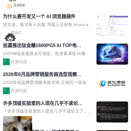
阅读榜单
为什么要开发又一个 AI 浏览器插件
说实话，每次有人问我"市面上已经有 Monica、
Sider、Copilot for Chrome 这些 AI 浏览器插件
席WC
了，你为什么还要再做一个"，我都觉得这个问题
技嘉推出钛金雕1600PG5 AI TOP电
问得好。 因为我自己也是从用户变成开发者的。
源：为发烧级主机与本地AI算力打造旗
现有产品的天花板 我用过不少 AI 浏览器插件。
1600W钛金能效全可视化，机身紧凑仅16厘米
舰供电方案
刚开始觉得都挺好——选中一段文字，弹出解
继2026台北电脑展首度亮相后，技嘉科技近日正
开
开源科技
释；写邮件时帮你润色；看英文网页给你翻译摘
式发布钛金雕1600PG5 AI TOP电源。这款高端
要。但用久了你会发现，它们本质上都是同一类
2026年8月品牌营销服务商选型观察：
电源专为发烧级DIY主机与本地AI算力平台打
从流量思维到品牌资产思维的范式转移
东西：一个带网页上下文的聊天框。 它们能读取
造，整机长度仅16厘米，提供1600W额定功率
2026年的品牌营销服务商市场,正经历一场深刻
页面的文本，然后把文本丢给大模型，再返回一
与80PLUS钛金能效；支持ATX 3.1与PCIe 5.1
的价值重构。全球全案品牌代理机构市场从2025
开
开源科技
段回答。仅此而已。 这当然有用，但总觉得差点
规范，结合服务器级元件、完善供电线材与内置
年的83.1亿美元增长至2026年的86.6亿美元,年
意思。比如我在一个后台管理系统里，需要填50
实时LCD监控屏，可充分满足当下高阶PC主机
许多顶级实验室的人现在几乎不读论文
复合增长率达5.44%,预计2032年将突破120亿美
个表单字段，每个字段还有联动逻辑；比如我
了
的严苛使用需求。 澎湃功率，紧凑机身 钛金雕1
元。数字广告与公共关系相关服务市场更是从20
「许多顶级实验室的人现在几乎不读论文了，而
想...
600PG5 AI TOP具备强悍输出功率，同时实现
25年的8463亿美元扩张至2026年的8763亿美
且他们认为 ICLR/ICML/NeurIPS 充斥着大量过
局
机身尺寸大幅精简。整机长度仅16厘米，属于同
元。数字的背后是一个清晰的事实——品牌对专
度宣传和欺诈。」 OpenAI 研究员 Keller Jorda
功率段机身尺寸十分紧凑的1600W电源产品。小