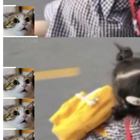
C版的产品，搭载“人机双写”重磅功能——你写
全球知名开源多媒体框架 FFmpeg 今天正式发
给 OpenAI 总法律顾问 Che Chang 发了封邮
你的，AI写AI的，同屏协作互不干扰。一句话让
布了 9.0 版本。这个版本除了带来新一代音视频
局
件，附了一封长信，要求 OpenAI 配合调查前苹
AI帮你干活，现在开启全新体验！ 温馨提示：
处理能力和硬件加速支持之外，还有一个特殊之
果员工带走机密信...
体验WorkBuddy鸿蒙PC版前，请将 HUAWEI M
亚马逊成本失控：AI 写代码烧掉 1215
处：FFmpeg 9.0 的代号是“Lei”。 这个名字，
万元，超预算 860%
atePad Edge 升级至 HarmonyOS 6.1.0.135S
来自中国开发者雷霄骅（Lei Xiaohua）。 对于
外媒近日曝光了亚马逊的多份内部报告显示，AI
P9 patch03及以上版本。 *升级路径：设置 > 搜
很多中国音视频开发者而言，这个名字并不陌
导致公司在多个项目上超支。《金融时报》报道
白开水不加糖
索“软件更新” > 检查更新，即可搜索新版本，下
生。十年前，他通过大量中文技术文章、源码分
称，仅一个项目的成本超支就高达 180 万美元
载安装完成升级即可。 没有...
析和开源示例，让一代开发者第一次真正理解 F
Hugging Face CEO 发声：中国正在开
（约合人民币 1215 万元）。 具体来说，一名工
源模型上碾压我们
Fmpeg，也成为很多人进入音视频开发领域的
程师借助 Anthropic 旗下 Claude Sonnet 模型
"他们正在开源模型上碾压我们。" Hugging Fac
“启蒙老师”。 而今年，恰好是雷霄骅离世十周
编写程序，目标是完成电商平台作者信息与商品
e CEO Clément Delangue 在 CNBC 的采访里
局
年。FFmpeg 社区最终选择用一个大版本的名
列表的数据匹配 —— 一项常规的数据处理任
没有拐弯抹角。他说中国正在赢得 AI 竞赛，而
字，留下了这份纪念。 雷霄骅曾是中国传媒大学
务，最终却产生了 180 万美元的账单，实际支出
当 AI agent 把源码变成了最好的扩展系
且按目前的速度，中国 AI 工具预计在今年底或
数字电视技术方向的博士生，长期从事视频、音
统，开发者工具必须开源
超出原定预算 860%。 更令人意外的是，该项目
2027 年就能追上美国前沿实验室的水平。 Dela
五年前，David Crawshaw 问过很多软件工程师
频技...
最终并未成功落地，而高额算力消耗持续运行长
ngue 把原因归结为一件事：开放协作。中国的
一个问题：你写过什么给自己用的程序？答案几
局
达 5 个月，公司直到财务对账时才察觉异常。这
AI 开发者在一个共享和协作的生态里加速迭代，
乎都是没有。工程师们整天用别人写的程序写程
意味着一个无人看管的 AI 程序，在近半年时间
而美国模型厂商在"闭门造车"。他的原话是 "buil
DeepSeek Harness 宣布内测邀请，全
序给别人用。偶尔有人自己写个博客系统、智能
里日夜不停地"烧钱"。 复盘显示，...
网最大规模开源 Agent 路演现场诞生
ding in silos"——各自为战，互不通气。 这个判
家居控制、家庭实验室，都算稀奇事。 Crawsh
一条内测招募帖，发出去的时候大概没人想到它
断从他嘴里说出来分量不同。Hugging Face 是
aw 是 Shelley 的作者，一个开源 AI coding age
会变成一场开源 Agent 生态的路演。 8月1日，
局
全球最大的开源 AI 平台，上面跑着上百万个模
nt。他最近在博客上写了一篇文章，核心论点很
DeepSeek Harness 团队负责人崔添翼（tiany