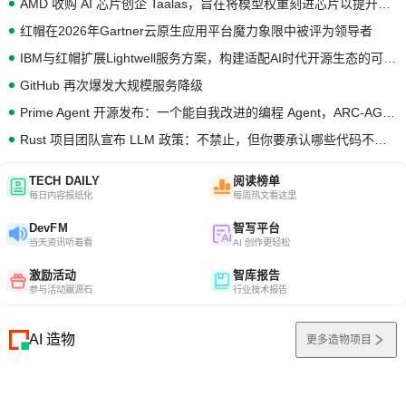
AMD 收购 AI 芯片创企 Taalas，旨在将模型权重刻进芯片以提升推理性能
红帽在2026年Gartner云原生应用平台魔力象限中被评为领导者
IBM与红帽扩展Lightwell服务方案，构建适配AI时代开源生态的可信基础设施
GitHub 再次爆发大规模服务降级
Prime Agent 开源发布：一个能自我改进的编程 Agent，ARC-AGI 3 超越人类专家基线
Rust 项目团队宣布 LLM 政策：不禁止，但你要承认哪些代码不是你写的
TECH DAILY
阅读榜单
每日内容报纸化
每周热文看这里
DevFM
智写平台
当天资讯听着看
AI 创作更轻松
激励活动
智库报告
参与活动赢源石
行业技术报告
AI 造物
更多造物项目