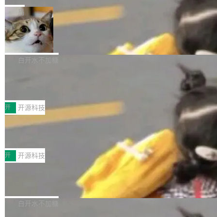
一在人才争夺战中失血的公司。六月，Google
er HE-AAC 960 解码 (DAB+) transpose_cuda
Code 在 X 上发帖：「DeepSeek Flash did 8T
局
连失两员大将：Noam Shazeer 去了 Op...
filter 添加 AMF Frame Rate Converter (vf_frc
tokens on August 1st. 5T of free usage + 3T
_amf) filter SMPTE 2094-50 元数据支持和直
NetBSD 11.0 正式发布
on OpenCode Go.」79.8 万次浏览，连带着 #
通 ProRes RAW VideoToolbox 硬件加速器 AP
DeepSeek一天消耗了8万亿# 上了微博热搜——
NetBSD 11.0 现已正式发布，这是 NetBSD 操
V ...
注意这是 OpenCode 一家的消耗。 OpenCode
作系统的第十八个主要版本。 自 NetBSD 10.1
白开水不加糖
是 Anomaly 出品的 AI 编程工具，套餐 10 美元/
以来的变化 更新亮点： 新增对 RISC-V 处理器
月。用户交了 10 美元，就能用 DeepSeek Flas
2026 ChinaJoy鸿蒙游戏增长臻享会举
架构的支持。NetBSD 11.0 是首个支持 64 位 R
办，鲸鸿动能系统呈现游戏行业解决方
h 随便写代码，按网友说法：「怎么使劲用也用
ISC-V 平台的稳定版本，涵盖一系列基于 StarFi
8月1日，2026 ChinaJoy期间，鸿蒙游戏增长臻
案
不完。」5T 来自免费额度，3T 来自 Go...
ve JH71XX 的设备，例如 VisionFive 2、PINE
享会在上海举办。鸿蒙生态的全场景智慧营销平
开
开源科技
64 STAR64，以及 QEMU。 增强了对 POSIX.1
台鲸鸿动能协同华为游戏中心，面向游戏行业开
-2024 和 C23 编程接口标准的兼容性。 compat
技嘉X3D系列再添新成员 B850 AORU
发者及生态伙伴，系统呈现了平台在游戏领域的
S ELITE X3D主板强化性能体验
_linux(8) 增强了对 Linux 系统调用的支持，包
完整能力版图——从IAP高价值用户的全周期经
面向AMD Ryzen X3D处理器玩家，技嘉X3D系
括 epoll（围绕 kqueue 实现）、POSIX 消息队
营、到IAA游戏的“买变一体”正循环、再到联运与
列主板阵容迎来新成员——B850 AORUS ELITE
开
开源科技
列、...
广告协同的全链路经营闭环，以及面向全球市场
X3D。作为面向主流高性能平台打造的全新主板
的出海增长布局。 华为终端云业务商业化销售负
Zadig v5.0 发布：AI 发布专员与 AI 审
产品，B850 AORUS ELITE X3D延续技嘉在X3
查专员上线
责人在开场致辞中表示，游戏开发者的核心诉求
D平台优化上的技术积累，旨在为游戏玩家带来
我们团队这几天最大的卡点不是 AI 写得不够
已不再是“多一个投放渠道”，而是一套能够持续
更稳定、更高效的装机选择。 B850 AORUS ELI
好，是 AI 写得太好了。 好到审查排期从两天的
白开水不加糖
驱动增长的体系。截至目前，搭载HarmonyOS
TE X3D基于AMD AM5平台打造，支持AMD Ry
活儿拖成了五天。PR 一堆起来没人敢合，发布