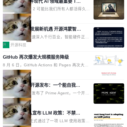
业化营销服务的需求从未如此迫切。 但市场扩容
xAI 前工程师评现代 AI 领域最重要 Top
n 这条推文引发了广泛讨论。他不是在说风凉
巧机身有效提升市面主流标准A...
3 开源项目
的同时,服务商的竞争逻辑正在改变。2026年Top
话，他是说出了一个圈内人尽皆知但很少公开捅
Flash Attention 2 可能比我们所有人都活得久。
Agency年度合辑的观察指出,“产品”这个离消费
破的事实。 Jordan 随后补充了一句软化声明：
这句话不是来自某个技术博客，而是出自 Hieu
局
者最近的载体,在整个品牌营销层面的权重显著变
「我不认为这些会议上大部分论文都在过度宣传
Pham 的一条推文。Hieu Pham 是谁？他是 xAI
高了。全域营销服务商的竞争正在从规模转向深
或造假。问题是，作为读者，如果你筛选出那些
共商智能硬件发展新机遇 开源鸿蒙智能
的早期工程师之一，在 Grok 训练基础设施团队
度,案例厚度、全域覆盖、多线协同...
硬件开发者日杭州站即将举行
看起来最令人兴奋的论文，那它们大部分都是过
工作过。近日他在 X 上发了一条帖子，列出了他
随着万物智联加速深入千行百业，智能硬件正从
度宣传的。」 这才是真正的痛点。不是所有论文
认为现代 AI 领域最重要的三个开源项目。 第一
单点设备迈向智能化、网联化、协同化发展。作
开
开源科技
都有问题，是最吸引眼球的那批论文最有问题。
个名字毫无悬念：Flash Attention 2。 Hieu 的
为面向全场景、跨终端的分布式操作系统，开源
他引用的帖子来自 Mathew Shen，一位 ICLR 2
理由很具体。FA 系列不需要解释，但 FA2 是他
GitHub 再次爆发大规模服务降级
鸿蒙通过统一技术底座和分布式能力，为不同类
026 的读者：「看了篇 ...
认为最重要的一个——复杂度恰到好处，刚好能
型智能设备的开发、连接与互联提供关键支撑，
8 月 6 日，GitHub Actions 和 Pages 再次大规
驱动你去学 CuTe，但还没被那些"邪恶的" Hopp
也为产业链企业探索产品创新与商业增长打开新
模服务降级，Actions 完全不可用超过 5 小时，
局
er++ 优化所淹没，足够容易修改和适配。 更关
的空间。 8月14日，开源鸿蒙智能硬件开发者日
webhook 停发，连自托管 runner 也因调度层故
键的是 FA2 的持久性...
（OHDD：OpenHarmony Hardware Develope
Prime Agent 开源发布：一个能自我改
障无法工作。Pages、Copilot code review、C
进的编程 Agent，ARC-AGI 3 超越人类
r Day）将在杭州启航。活动面向智能硬件产业
opilot coding agent 全部受影响。从检测到完全
Prime Intellect 发布了 Prime Agent，一个开源
专家基线
链企业和开发者，邀请行业专家与资深技术顾
恢复，大约 12 小时。 这是 2026 年 8 月的第六
的编程 Agent Harness，核心设计围绕两个抽
局
问，围绕开源鸿蒙技术能力、设备适配、芯片适
起事故，其中四起与 AI/Copilot 服务相关。 Git
象：Recursive Language Model（RLM）和 C
配、功耗与稳定性调优、兼容性测评及统一互联
Rust 项目团队宣布 LLM 政策：不禁
Hub 员工 kdaigle 在 HN 讨论中贴出了一组数
ontinual Harness。在 ARC-AGI 3 基准测试
等内容展开系统讲解和实战交流，帮助企业进一
止，但你要承认哪些代码不是你写的
据：2025 年全年 10 亿次 commit。现在，每周
上，Prime Agent + Opus 5 的组合达到了 95.
Rust 语言项目正式通过了一项 LLM 使用政策，
步了解开源鸿蒙在智能...
2.75 亿次，全年预计 140 亿次。GitHub...