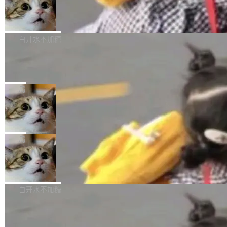
型。谁在开源赛道上领先，...
简单：开发者工具必须开源。 理由不是传统的自
商汤 SenseNova U1.5-Lite-Preview
i）在 X 上发帖： 「如果你是 Agent Harness 相
开源
由软件情怀，而是一个跟 AI agent 直接相关的
关开源项目的开发者，希望参加 DeepSeek Har
商汤科技宣布面向社区开源轻量级统一多模态模
技术判断。 两行 prompt 就能个性化任何软件 C
ness 的内测，可以回复或私信联系我。请附上
型的预览版本 SenseNova U1.5-Lite-Preview。
白开水不加糖
rawshaw 给出了两个 prompt。 第一个： "下载
GitHub id 以及开源代表作。」 DeepSeek 曾在
公告称，SenseNova U1.5-Lite-Preview并非简
某个软件的源码，在本地构建。修改 agent ...
官方招聘信息中写过一条简洁有力的公式：Mod
Ubuntu 将核心系统包从 deb 转成了 s
单的模型规模升级，而是基于 SenseNova U1
nap
el + Harness = Agent。模型负责理解和推理，
的一次系统性迭代，不仅在同一架构中贯通视觉
Ubuntu 正在把又一个核心系统包从 deb 转为 s
Harness 负责把能力落到真实环境中——调用工
理解、推理、生成与编辑，还仅以 8B-MoT 的轻
nap。这次是 hwctl——一个用来检查 Ubuntu
局
具、读写文件、管理上下文、处理错误、完成闭
量大小，将能力推进到4K、更精细的真实质感、
硬件认证状态的命令行工具。 Canonical 工程师
环。崔添翼招人的标...
更复杂的视觉控制和可持续迭代编辑。 相比 U
Dario Amodei 担心新人来 Anthropic
Alan Griffiths 在邮件列表中说得很直白：「hwc
只为金钱，不为使命
1，U1.5-Lite-Preview 在以下方向上带来了显著
tl 是一个 Ubuntu 专有的包，它和它的依赖项都
顶级 AI 研究员在两家公司之间来回跳，中间只
提升： 原生支持4K图像生成； 更精细的局部纹
是 Ubuntu 专有的，不会用在其他发行版上。」
隔了几天。 Lilian Weng 上周刚宣布因健康原因
局
理、细节与真实世界质感； 更准确的中英文文字
所以 deb 版本的受众实际上为零。既然只有 Ub
离开 Thinking Machines Lab，说自己作为联合
生成与复杂版式组织； 更稳定的图...
untu 用户在用，那用 snap 打包就没什么可纠结
FFmpeg 9.0 发布
创始人的角色「太累了」。几天后，The Inform
的。 从 deb 到 snap 的迁移路径 hwctl 是 rust-
ation 就曝出她将重回 OpenAI，负责递归自我
FFmpeg 9.0 现已发布，包含多项改进。官方更
hwlib 硬件 API 库的一部分，命令行工具负责查
改进方向的研究。她是 Thinking Machines 过
新日志列出的 9.0 版本主要更新内容如下： 扩
白开水不加糖
询 Ubuntu 的硬件认证数据库。...
去一年内第四个离开的联合创始人。 这家由前
展 AMF 色彩转换器 (vf_vpp_amf) 的 HDR 功能
OpenAI CTO Mira Murati 创立的公司，连创始
DeepSeek V4 Flash 单日消耗 8 万亿 t
MP4 muxer 中支持 LCEVC 音轨复用 Playdate
okens 登顶热搜
团队都留不住。 但 Thinking Machines 不是唯
视频编码器和多路复用器 添加 v360_vulkan filt
8 万亿 tokens。一天。一家公司的消耗。 Open