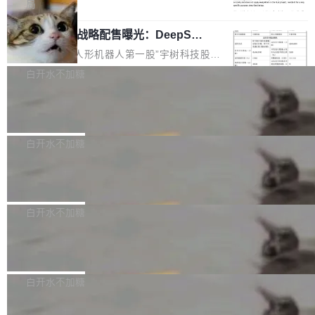
5% RHAE Best@1，超过了 ARC 报告的人类专
覆盖 rust-lang/rust 单一仓库的代码贡献。这不
局
家基线 95.4%。 不是又一个 coding agent 包装
是项目级别的官方立场，目前由五个团队采纳，
宇树科技 IPO 战略配售曝光：DeepSe
器 Prime Agent 的架构和市面上大多数 coding
但它可能是主流开源项目中关于 AI 辅助贡献最
ek 获配 93.3 万股，锁定 36 个月
agent 有本质区别。大多数 agent harness 的设
细致的一份规则。 政策的核心只有一句话：LLM
8月6日晚间，“人形机器人第一股”宇树科技股份
计是基于早期模型的能力—...
可以用来分析、提炼、审阅、建议，但不能用来
有限公司披露IPO发行价格及战略配售结果，杭
白开水不加糖
创作。 具体来说，LLM 生成的代码可以提交，
州深度求索人工智能基础技术研究有限公司（De
但必须满足五个条件：预先安排、非关键、高质
Docker 29.7.2 发布
epSeek）获配93.3399万股，按150.8元/股发行
量、充分测试、充分审查，并且必须披露。LLM
价格计算，认购金额约1.41亿元，股份锁定期为
Docker 29.7.2 现已发布，具体更新内容如下：
不得生成涉及安全性的关键变更，除非作者本身
36个月。 公告显示，本次宇树科技战略配售对
Bug fixes and enhancements 修复多次传递同
白开水不加糖
就是领域专家。即使如此，政策也"强烈不建
象主要包括长期投资机构、与公司业务具有战略
一环境变量时，docker service create和docker
议"这么做。 对于不披露的情况，审核者可以直
合作关系或长期合作愿景的大型企业、科创板保
Apache Fluss 毕业成为顶级项目
service update会发生 panic 的问题。docker/cl
接关闭 PR，无需解释。 政策作者 Jynn Ne...
荐人跟投子公司，以及公司高级管理人员和核心
i#7145 修复了 Docker Engine 29.7.0 中引入的
今年 7 月，Apache Fluss 的毕业提案在 Apach
员工参与设立的专项资产管理计划。其中，Dee
一个回归问题，该问题导致拉取镜像时会拒绝包
e 孵化器项目管理委员会（IPMC）投票中获得
白开水不加糖
pSeek作为与宇树科技具备战略合作关系的企
含绝对 hardlink 目标的镜像（此类镜像由某些镜
全票通过，随后获 Apache 软件基金会董事会批
业，获配股份数量占本次发行数量的2.31%。 除
像构建工具生成）。moby/moby#53305 修复了
马斯克 AI 百科项目 Grokipedia 被曝数
准。今天，Apache 软件基金会正式宣布 Apach
DeepSeek外，腾讯旗下上海启善投资有限公司
月未更新
Docker Engine 29.7.0 中引入的一个回归问
e Fluss 孵化毕业，成为 Apache 顶级项目（TL
埃隆·马斯克推出的AI百科项目 Grokipedia 被曝
获配9...
题，该问题可能导致在旧版 Linux 内核...
P）！这一里程碑不仅标志着 Fluss 迈入新的发
长期停止内容更新，未能实现其作为“AI版维基百
白开水不加糖
展阶段，也将进一步推动流式存储、实时湖仓与
科”替代品的目标。 据 Lawfare 最新调查，自今
AI 数据基础加速融合，为实时数据基础设施的发
Solon I18n：三种解析器，零样板代码
年4月以来，Grokipedia 页面更新功能基本停