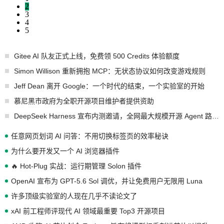
2
3
4
5
Gitee AI 队友正式上线，免费领 500 Credits 体验额度
Simon Willison 重新拥抱 MCP：无状态协议如何改变游戏规则
Jeff Dean 离开 Google：一个时代的结束，一个实验室的开始
慕尼黑市政府为全职开源项目维护者提供资助
DeepSeek Harness 宣布内测邀请，全网最大规模开源 Agent 路演现场诞生
任意网页划词 AI 问答：不用切换标签页的效率秘诀
为什么要开发又一个 AI 浏览器插件
🔥 Hot-Plug 实战：运行期管理 Solon 插件
OpenAI 宣布为 GPT-5.6 Sol 调优，并让免费用户无限用 Luna
许多顶级实验室的人现在几乎不读论文了
xAI 前工程师评现代 AI 领域最重要 Top3 开源项目