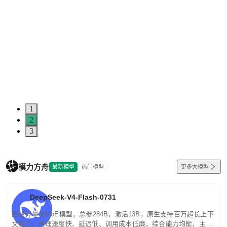
1
2
3
模力方舟
最新模型
热门模型
更多大模型
DeepSeek-V4-Flash-0731
高效轻量化MoE模型，总参284B，激活13B，原生支持百万超长上下
文能力。推理速度快、延迟低、调用成本低廉，综合能力均衡，主打