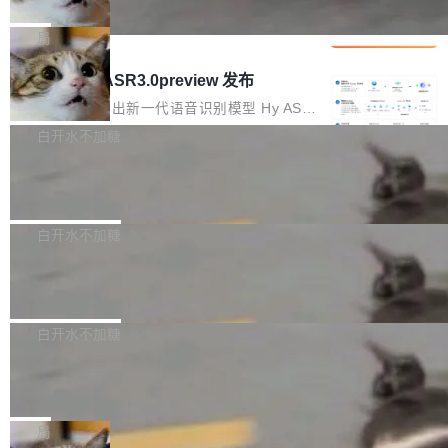
che 量化 + 权重压缩，吞吐量提升 4
代码检索手段（如关键词匹配、目录遍历）仅能
短剧部门，有互联网大厂背景。在公司内部架构
Kimi 和 GLM 是当前最强的大模型系列之一，但
1%，成本降 30%
在语法层面完成文本定位，难以触及代码的语义
调整期间，部门三次通知全员将数据从A集群迁
它们有一个共同的问题：太吃显存了。月之暗面
局
内涵与结构关联，导致开发者使用代码智能体在
移到B集群，王某都回复了"收到"。 他没有迁移
的 Kimi K 系列和智谱的 GLM 都是长上下文、M
理解大规模代码仓时面临显著"代码仓理解"瓶
腾讯混元 Hy ASR3.0preview 发布
数据。2024年9月3日下午4点，他使用此前登录
oE 架构的大模型，好用到让人上瘾，但 GPU 显
颈。 代码仓深度理解服务（以下简称" CodeBas
的账号密码进入A集群，输入了一条被程序员圈
存永远不够用。 Cloudflare 的 Workers AI 团队
腾讯混元正式推出新一代语音识别模型 Hy ASR
e深度理解服务"）是华为云码道（CodeA...
称为"删库跑路"的命令——最高管理员权限、无
一直在跑这些模型的推理。他们在官方博客上发
3.0preview。基于最新一代大语言模型 Hy3 的
白开水不加糖
需确认、强制递归删除。17个小时后，运维人员
了一篇技术文章，详细拆解了三种让大模型在 G
语言理解能力，以及融合了高精度语音识别与深
发现异常并中止进程时，89TB数据已经没了。
Pale Moon 34.3.2 发布，苍月浏览器
PU 上跑得更省、更快的技术手段——KV cache
度语义理解能力，实现了语音识别能力的全面升
删掉的是AI游戏部门的全部开发文件，包括公司
量化、模型权重压缩、以及共享 KV cache 的完
级。 根据介绍，Hy ASR3.0preview 目标在于：
Pale Moon 34.3.2 现已发布，这是一个安全更
自研的多个文生3D和...
整性保护。效果是：吞吐量提升 41%，每 token
让语音识别不再只是听清，而是真正听懂。通过
新和少量网页兼容性修复版本。 Changes/fixe
白开水不加糖
成本降低 30%，精度不变。 FP8 省的不仅是显
先理解你的语境和意图，再把准确的文字直接给
s： 实现了URL.Parse()便捷功能 对浏览器内部
存 KV cache 是推理时最吃显...
到你。从“逐字转写、单点优化”演进为“理解语
PostgreSQL 18/19 新特性深度解读
函数添加了多项边界检查，以避免潜在的越界访
境、兼容场景、一键直出”。 Hy ASR 3.0 previe
问、下溢和溢出。（DiD） 修复了加载和解析内
演讲者分享了一个有趣的实践：面对 PG 18 已
w 不要求标准普通话，方言识别覆盖粤语、吴语
容提供的字体时出现的几个问题 为避免音频加
发布的 Release Notes，他利用 AI 工具（如 Co
白开水不加糖
等 10 大方言片区和 20 余个二级小片区。在开
载、处理和播放过程中可能出现的一系列错误，
pilot）对数千条 commit 日志进行自动分析，先
源评测集中，Hy ASR 3.0 preview 在多语种的
对音频采样频率设定了下限 采样率低于 8kHz
慕尼黑市政府为全职开源项目维护者提
让模型总结出三十余条潜在特性，再逐条要求生
WER（...
供资助
（通常被认为是 "telephone"/"walkie-talkie" 音
成详细解释和代码校验，最终筛选出对用户体感
"在过去大约 10 年的大部分时间里，libexpat 的
质的最低采样率）的音频格式将被拒绝 修复了 C
最强的若干项。对于尚未正式发版的 PG 19，则
维护工作一直与我的日常工作、家务、社交生活
局
SS 圆角虚线样式中可能存在的问题 如果表单中