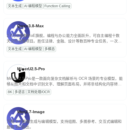
高并发、轻量化任务，适合日常对话、内容创作、基础 RAG、批量
文本生成
AI 编程模型
Function Calling
文案处理等普惠刚需场景。
Qwen3.8-Max
2.4万亿参数MoE旗舰，编程与办公能力全面跃升，可自主编程十数
天交付完整项目。胜任法律、金融、设计等数百种专业任务，一次对
话端到端交付生产级成果。原生视觉理解贯穿规划、执行与验证全流
文本生成
AI 编程模型
多模态
程，支持超长文档与长视频的深度语义解析。长程任务中自主规划与
闭环迭代，持续进化。
MinerU2.5-Pro
MinerU2.5-Pro是一款面向复杂文档解析与 OCR 场景的专业模型，能
够从图片和文档中识别文字、理解页面布局，并将非结构化内容转换
为便于存储、检索和二次处理的结构化结果。
8K
多语言
文档处理/OCR
Wan2.7-Image
万相 2.7 图像生成与编辑模型，支持组图、多图参考、交互式编辑和
最高 2K 输出。