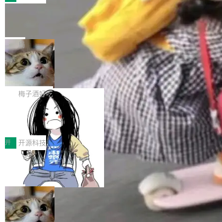
件。 腾讯网平团队在UCL-MPComm中实现了一
型或企业内部部署模型提升研发效率。但随着 AI
各领域的应用成果，覆盖技术底座、行业赋能、
个独立于业务线程的全局通信引擎（Engine），
Coding 从个人辅助工具逐步走向团队级、组织
Jeff Dean 离开 Google：一个时代的结
产品应用、支撑保障、专题等五大方向。深信服
并实...
束，一个实验室的开始
级应用，企业在规模化落地过程中，对安全性、
AI算力网关（AI创新平台）成功入选！ 随着各行
Google 员工编号 20。MapReduce 作者之一。
可控性和代码质量提出了更高要求。 首先是数据
各业的Agent走向规模化建设，算力构成形态逐
Bigtable 作者之一。TensorFlow 的作者之一。
局
安全与合规要求。对于大多数普通研发场景，公
渐丰富，用户关注的重点也在发生变化：不只是
Gemini 的架构师。Google 首席科学家。 Jeff D
有云模型能够满足快速试用和效率提升的需求。
让AI用起来，还要进一步看清混合算力时代下，
🔥 SolonCode v2026.8.4 发布：界面
ean 在 Google 工作了 27 年后，宣布离职。 他
但对于金融、能源、医疗等对数据安全要求较...
字体可调、22 种语言、记忆搜索增强
Token花在哪里、算力是否被充分利用，以及持
不是一个人走。一同离开的还有 Sanjay Ghema
打开终端就能上岗的全中文编码智能体，这一轮
续增长的AI成本该如何优化。 深信服AI算力网关
wat（Google 员工编号 23，Jeff Dean 二十多
把「看得清、用母语、记得住」三件事一次补
梅子酒好吃
正是围绕这些实际问题，从Token治理和成本治
年的编程搭档，MapReduce 和 Bigtable 的共同
齐。 SolonCode 是什么 SolonCode 是杭州无
理两个方面，让用户的每一份算力都看得清、管
作者）、Quoc Le（Google 大脑核心成员，Se
让“代码语义理解”深度释放AI Coding
耳科技研发的企业级终端编码智能体——一位全
得住、用得稳、省得下、更安全！ 一、从现在开
价值潜能：华为云码道（CodeArts）
q2Seq 和 DocAI 的共同发明人）以及 Oriol Vin
中文驱动的数字员工，自主理解需求、规划步
一、代码仓深度理解技术的作用与价值 在软件工
始，Token使用一目...
代码仓技术解析
yals（Gemini 联合负责人，AlphaSta...
骤、编写代码。不挑模型、不挑平台，curl 一行
程实践中，代码仓是企业核心知识资产的主要载
开
开源科技
装完即用。 开源地址：Gitee · GitCode · GitHu
体。企业级代码仓库通常包含数十万乃至数百万
b 安装 支持 Java 8+（8~26）、macOS / Linu
一条“删库”命令跑 17 小时，算法工程
个文件，其规模远超单次模型调用可承载的上下
师删光 89TB 数据只为干私活
x / Windows / Harmony PC。 # macOS / Linu
文窗口。随着项目规模的持续扩张与代码历史的
最高人民检察院8月4日公布了一起案件：北京一
x / Harmony PC curl -fsSL https://solon.noea
不断累积，代码仓中的模块关系、接口契约、业
名90后算法工程师王某，为了给自己接的私活腾
局
r.org/solon...
务逻辑等关键信息往往分散于数十乃至数百个文
服务器空间，删光了公司AI游戏部门的全部核心
件之中，形成高度复杂的知识关联网络。传统的
Cloudflare 分享推理优化实践：KV ca
数据。 王某2024年1月入职东城区某科技公司AI