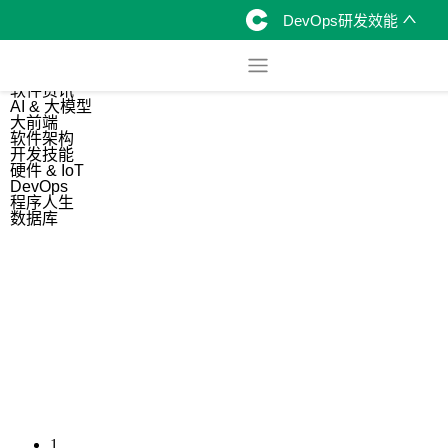
DevOps研发效能
综合
开源资讯
软件资讯
AI & 大模型
大前端
软件架构
开发技能
硬件 & IoT
DevOps
程序人生
数据库
1