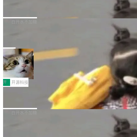
6的终端设备已突破7000万台，注册开发者数量
zen 9000/8000/7000系列处理器，并针对X3D
Dgraph v25.4.0 发布，具有图形后端的
窗口推了又推。好到合进 main 分支的代码，我
已突破 1100 万。随着鸿蒙生态汇聚越来越多的
原生 GraphQL 数据库
处理器特性进行平台级优化。其搭载X3D鸡血模
们自己都没看完。 这事不是个例。GitLab 调研
Dgraph 是一个水平可扩展的分布式 GraphQL
高质量游戏...
式2.0，可根据不同使用场景释放处理器潜力，
过 1528 名开发者，85% 说 AI 把瓶颈从写代码
数据库，有一个图形后端。作为一个原生的 Gra
白开水不加糖
帮助玩家在游戏与高负载应用中获得更充分的性
转移到了审代码。 写代码有人替你干了。但审代
phQL 数据库，它严格控制数据在磁盘上的排列
能表现。 在核心规格方面，B850 AO...
码、把关发版这两道关，还得靠人肉扛。 V5.0
竹知了：一个零依赖的单文件 HTML，
方式，以优化查询性能和吞吐量，减少集群中的
把儿时竹蝉玩具搬进浏览器
想让 AI 一起盯。
磁盘寻道和网络调用。 Dgraph v25.4.0 现已发
竹知了（zhuzhiliao）是那种小时候路边摊上几
布，具体更新内容包括： feat(zero)：Zero 现
块钱的玩意儿——一根小竹签，一个竹筒，一头
局
支持 --security superflag（token=...;whitelist
系着涂了松香的线。甩起来，竹膜震动，发出“哇
=...），与 Alpha 版本的格式一致，并据此对其
30倍效率升级：解锁医学影像数据要素
——哇”的蝉鸣声。实物越来越难找了，有开发者
价值化的真实路径
管理 HTTP 端点进行授权。 <blockquote> <p>
把它做成了 Web 玩具，放在 zhuzhiliao.imsai.c
完成一例腹部CT影像标注，张医生过去需要约1
<span><strong>警告：</strong>&nbsp;Zero
c 上，并在 GitHub 开源。 玩法很简单：按住屏
20个小时。他必须在数百张连续影像上，一笔一
开
开源科技
的 admin ...
幕画圈，或者直接甩手机。页面会实时显示转速
笔勾画边界，一层一层识别肌肉组织。如今，使
（圈/秒），声音来自真实竹知了录音的 1.72 秒
Apache Dubbo-go v3.3.2 正式发布
用东软飞标医学影像标注平台，同样的工作缩短
采样，无缝循环。音频解码失败时，还有一套合
至4小时，效率提升30倍。 这组数字背后，改变
这个版本面向生产环境，重心在内核稳定性。我
成兜底——锯齿波振荡器模拟脉冲，并联带通共
的不只是速度，而是把医学影像转化为AI能力的
们彻底收敛了旧配置体系，扩展了 Triple 协议与
白开水不加糖
振峰模拟竹膜和筒腔共鸣。 技术细节上，物理引
路径真正打通了。 大型医院积累的影像数据规模
泛化调用能力，加强了应用级元数据和服务治
擎是绳系质点模型：重力、弹性绳（只拉不
庞大，但不能直接用于训练模型。器官、病灶和
Calibre 9.12 发布，功能强大的开源电
理，同时集中修了并发安全、资源泄漏和热路径
推）、空气阻力，1/240 秒定步长积...
子书工具
组织边界，必须由专业医生逐层识别、标记和校
性能问题。
Calibre 开源项目是 Calibre 官方出的电子书管