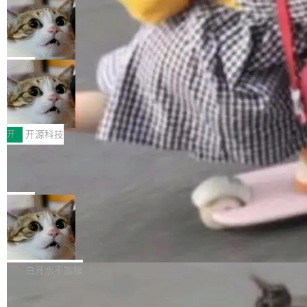
现实 过去两年，CIO们的焦虑清单上多了两项：
设置，如果用布尔值 + 可空字段来表示——bool
个"AI 知识库 + 聊天机器人"——每个大厂都在
一是如何让大模型和智能体应用安全地从PoC走
ean 表示是否可切换，nullable 的默认模式、浅
Deno 团队开源 Celld，可自托管的分
做，没什么新鲜的。 但 Kenton Varda 在 Twitte
向生产，二是如何让测试团队跟得上AI应用...
布式 Durable Objects
色方案、深色方案——会产生大量无意义的组
r 上把事情说清楚了： 今天我们发布了 Cloudfla
Ryan Dahl 领导的 Deno 团队推出了最新开源项
合。方案缺了、配置冲突了、全 null 了。要知道
re OS，一个带连接器的聊天机器人，跟其他所
目 Celld，一个能在自己机器上运行 Cloudflare
局
哪些组合有效，作者说，你得靠"文档、校验、或
有科技公司做的一样。只不过，实际上它不一
Workers 和 Durable Objects 的守护进程。 设
者部落知识"。 换个写法。Rust 的 enum，两个
样。这是 Sandstorm.io 的重制版，我十年前的
鲁大师7月新机性能/流畅/AI榜：vivo夺
计思路很直接：每个对象是一个独立的 SQLite
变体：Switchable...
性能、流畅双第一，三星Galaxy Z系列
那个创业公司。不同的是，这次它构建在 Cloudf
数据库，按名称寻址，复制到你自己的 S3 兼容
2026年7月的手机市场，由于存储等硬件成本暴
新折叠缺席
lare Workers 上——我花了九年时间搭建的平台
存储库里。节点之间只通过这个存储库协调——
增，手机厂商的日子也不好过啊，新机速度明显
开
开源科技
——并且深度集成了 AI。这基本上是我十年秘密
没有控制平面，没有共识协议。每个对象自带一
放缓，因此硝烟味淡了许多。新机参数规格除开
计划的顶峰。 十年前，Ken...
个小型数据库，应用天然按分片构建，单个数据
Zed 推出 DeltaDB，一个记录 commit
高价的三星折叠（三星Galaxy Z Fold8 Ultra / Z
之间所有操作的版本控制系统
库的竞争和爆炸半径问题在设计层面就被消除
Fold8 / Z Flip8）外，其余要么是中低端机器，
Zed 编辑器团队发布了新项目——DeltaDB，一
了。 闲置的 cell 会休眠到几乎不占资源。当 cel
例如iQOO Z11i、REDMI Note 17、REDMI No
个在 git commit 之间记录每一次编辑操作的版
局
l 迁移或唤醒时，新宿主从 S3 恢复 SQLite 数据
te 17 Pro、OPPO K15，要么是vivo X300 E这
本控制系统。目前处于 Early Access 阶段。 De
库继续执行。存储库是持久化的唯一真相...
样的次旗舰。 Galaxy Z Fold8 Ultra / Z Fold8 /
SpaceXAI 单季资本开支达 183 亿美元
ltaDB 的核心思路直接写在 landing page 最显
Z Flip8三款折叠屏新机均在7月22日发布，且全
眼的位置：「Software is made between com
根据风险投资人Tomer Tunguz 博客（VC 分
部搭载骁龙8 Elite Gen5 for Galaxy，它们本该
mits」——软件是在 commit 之间写出来的。git
析）披露的最新分析与第二季度业绩报告，Spac
白开水不加糖
是7月性...
只记录了你提交的最终状态，但真正的工作过程
eXAI在上个季度的总资本支出飙升至183.7亿美
——打字、删改、试错、agent 对话——都在 co
Meta 发布终端编程 Agent“Muse Cod
元。其中，绝大部分资金被直接用于 AI 领域，