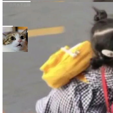
正，才能成为机器能理解的高质量数据。医学影
理工具。它可以查看，转换，编辑和分类所有主
白开水不加糖
像AI落地最昂贵的环节，不是算法，是专业医生
流格式的电子书。Calibre 是个跨平台软件，可
的时间。 张医生是某三甲医院放射科副主任医
SwiftUI 问世七年了，为什么开发者还
以在 Linux、Windows 和 macOS 上运行。 Cal
师，牵头一项腹部肌肉影像课题。他需要在数百
在骂它？
ibre 9.12 现已正式发布，此次更新内容如下：
Yakov Manshin 发了一期长达 40 分钟的 YouT
张CT影像上完成像素级精细分割，让系统"...
新功能 macOS：在 Connect/Share 按钮中添加
ube 视频，标题是"SwiftUI 七年后：一个平庸的
局
通过 AirDop 共享书籍的功能 Content server：
故事"。视频核心观点很简单：SwiftUI 发布七年
支持可向服务器后端添加新端点的插件 Edit boo
了，仍然像一个永久公测版。 Manshin 从数据
k：Compress images：添加将 GIF 图像转换为
流、布局系统、API 稳定性、性能、跨平台五个
加载更多
JPEG/WebP 的选项 ToC Editor：添加一个按
维度逐一批判了 SwiftUI。最让人印象深刻的一
钮，用于对目录中的条目进...
个论据是：苹果官方的 SwiftUI 教程项目 Land
marks，用最新 Xcode 在最新 macOS 上构建
运行，出来的效果是坏的——侧边栏按钮大小不
一，界面错位。他说这个问题"两年前就发现了，
至今没变"。 数据流方面，Manshin 指出 SwiftU
I 的属性包装器演进史...