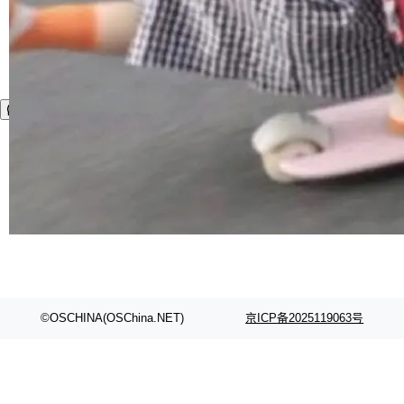
©OSCHINA(OSChina.NET)
京ICP备2025119063号