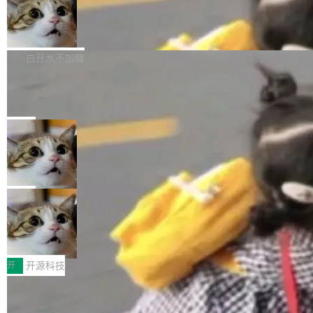
通过拉取过去一年内（从 PG 18 Beta1 时间点
和休闲娱乐竞争时间。" 这是 libexpat 维护者 S
的图像元素不在同一个子树中，则它们将不再关
至今）的所有 commit，同样交由 AI 分析提炼。
Firefox 153.0.3 发布
ebastian Pipping 写在博客里的话。8 月 4 日，
联 加...
经过人工复核，准确度令人满意。这一方法也为
他宣布了一个新消息：从 2026 年 8 月 1 日起，
Firefox 153.0.3 现已发布，具体更新内容如
社区爱好者提供了高效跟踪新版本的思路。
他可以全职维护 libexpat 了，最长 6 个月。发
下： New Smart Window 包含多项增强功能：
白开水不加糖
工资的是慕尼黑市政府。 libexpat 是一个 C99
<ul> <li>现在建议列表会显示更多结果，方便用
编写的流式 XML 解析器，MIT 许可证。和 libx
Cloudflare Computer 开源：你的 Age
户查找历史记录和切换到已打开的标签页。（<a
nt 需要一台电脑，而不是一个容器
ml2 一样，它是世界上使用最广泛的 XML 解析
href="https://bugzilla.mozilla.org/show_bug.c
Cloudflare 开源了名为 @cloudflare/computer
库之一。你的操作系统、浏览器、无数的基础设
gi?id=2019042">Bug&nbsp;2019042</a>）</l
的 npm 包。项目的核心论点是：容器不适合 Ag
局
施软件，很可能都在用它。而过去十年，维护它
i> <li>现在，助手可以直接使用 Exa 的网络搜索
ent 计算。真正适合的，是 Isolate。 Cloudflare
的人一直在用业余...
结果回答问题，而无需将问题转交给搜索引擎。
OpenAI 公开邮件和聊天记录回应苹果
工程师在这件事上没什么可谦虚的——他们用 W
诉讼，称“Apple is getting this wron
（<a href="https://bugzilla.mozilla.org/show_
orkers 跑了十年 Isolate。用 CEO Matthew Pri
上个月，苹果一纸诉状把 OpenAI 告上法庭，指
g”
bug.cgi?id=204...
nce 的话说：「我们一生都在用 Isolate 运行代
控其挖角苹果前员工并窃取商业秘密。苹果的诉
局
码，而 AI Agent 不需要容器，它们需要的是 Iso
状把 OpenAI 描述成一个系统性地从前东家挖
late。」 容器为什么不合适 容器的问题在于启动
HUAWEI MatePad Edge上架WorkBu
人、套取机密信息的对手。 OpenAI 没发律师
ddy鸿蒙PC版，说话就能干活的AI办公
和销毁都太重了。一个 Agent 要执行的任务可能
函，也没选择庭外沉默。它在官网贴了一篇博
全能AI工作台WorkBuddy鸿蒙PC版上架HUAWE
搭子
只需要几毫秒的 CPU 时间，但容器从冷启动到
文，标题只有六个字：Apple is getting this wro
I MatePad Edge应用市场，直接下载即可使
开
开源科技
就绪要花数秒。如果未来有十...
ng。 然后，它把邮件往来和 iMessage 聊天记
用，与鸿蒙电脑上的体验一致。值得一提的是，
录全贴了出来。 他发错人了 苹果外部律师 Gabr
FFmpeg 9.0 发布：代号“Lei”，以此纪
这是目前市面上唯一支持平板接入WorkBuddy P
念中国开发者雷霄骅
iel Gross 来自 Weil 律所，2 月 23 日下午 5:53