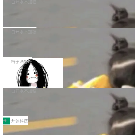
一个回归问题，该问题导致拉取镜像时会拒绝包
e 孵化器项目管理委员会（IPMC）投票中获得
白开水不加糖
pSeek作为与宇树科技具备战略合作关系的企
含绝对 hardlink 目标的镜像（此类镜像由某些镜
全票通过，随后获 Apache 软件基金会董事会批
业，获配股份数量占本次发行数量的2.31%。 除
马斯克 AI 百科项目 Grokipedia 被曝数
像构建工具生成）。moby/moby#53305 修复了
准。今天，Apache 软件基金会正式宣布 Apach
DeepSeek外，腾讯旗下上海启善投资有限公司
月未更新
Docker Engine 29.7.0 中引入的一个回归问
e Fluss 孵化毕业，成为 Apache 顶级项目（TL
埃隆·马斯克推出的AI百科项目 Grokipedia 被曝
获配9...
题，该问题可能导致在旧版 Linux 内核...
P）！这一里程碑不仅标志着 Fluss 迈入新的发
长期停止内容更新，未能实现其作为“AI版维基百
白开水不加糖
展阶段，也将进一步推动流式存储、实时湖仓与
科”替代品的目标。 据 Lawfare 最新调查，自今
AI 数据基础加速融合，为实时数据基础设施的发
Solon I18n：三种解析器，零样板代码
年4月以来，Grokipedia 页面更新功能基本停
展开启新的篇章。
滞，过去三个月内没有任何条目完成更新，用户
如果你在 Spring Boot 里做过国际化，流程大概
提交的编辑请求也长期处于待处理状态。 Groki
是这样的：配 MessageSource 的 Bean、写 R
梅子酒好吃
pedia 于去年底上线，定位为由人工智能生成内
eloadableResourceBundleMessageSource、
容的百科平台，被马斯克视为传统众包百科网站
Apache Doris 4.1 全面增强 Iceberg：
声明 LocaleResolver、注册 LocaleChangeInt
支持 UPDATE、MERGE INTO 与 Iceb
维基百科的替代方案。Lawfare 调查发现，无论
erceptor…五六步之后才能看到第一行翻译文
Apache Doris 4.1 要补齐的，正是缺失的那一
erg V3
热门页面还是低关注度页面，均未出现近期更
本。 Solon 换了个方式。整个 i18n 模块围绕三
半。在已有查询能力的基础上，Doris 进一步支
白开水不加糖
新，相关问题并非局限于特定领域，而是在不同
个解析器、一个注解、一个工具类展开——没有
持了 UPDATE、DELETE、MERGE INTO 等数
主题和访问量页面中普遍存在。 调查人员最初认
XML、没有拦截器注册、没有样板配置。 资源
Testin XAgent：CIO智能测试落地指南
据修改操作、完整的表结构管理与分区演进，以
为，Grokipedia可能只是限...
文件的约定 把文件放到 resources/i18n/ 下： r
及 rewrite_data_files、expire_snapshots 等日
7月30日，TiD2026质量竞争力大会在北京中关
esources/i18n/messages.properties ...
常维护操作，并完整支持 Iceberg V3 格式。
村国家自主创新示范区会议中心开幕。本届大会
开
开源科技
由中关村智联软件服务业质量创新联盟主办，以
让非法状态不可表示：一篇关于 ADT
“智构可信·质创未来——AI原生时代的质量新范