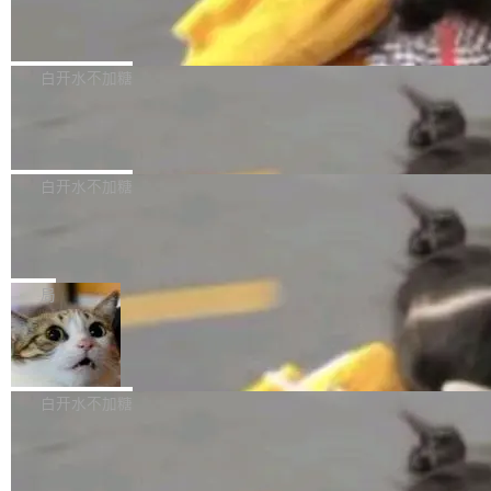
（圈/秒），声音来自真实竹知了录音的 1.72 秒
Apache Dubbo-go v3.3.2 正式发布
用东软飞标医学影像标注平台，同样的工作缩短
采样，无缝循环。音频解码失败时，还有一套合
至4小时，效率提升30倍。 这组数字背后，改变
这个版本面向生产环境，重心在内核稳定性。我
成兜底——锯齿波振荡器模拟脉冲，并联带通共
的不只是速度，而是把医学影像转化为AI能力的
们彻底收敛了旧配置体系，扩展了 Triple 协议与
白开水不加糖
振峰模拟竹膜和筒腔共鸣。 技术细节上，物理引
路径真正打通了。 大型医院积累的影像数据规模
泛化调用能力，加强了应用级元数据和服务治
擎是绳系质点模型：重力、弹性绳（只拉不
庞大，但不能直接用于训练模型。器官、病灶和
Calibre 9.12 发布，功能强大的开源电
理，同时集中修了并发安全、资源泄漏和热路径
推）、空气阻力，1/240 秒定步长积...
子书工具
组织边界，必须由专业医生逐层识别、标记和校
性能问题。
Calibre 开源项目是 Calibre 官方出的电子书管
正，才能成为机器能理解的高质量数据。医学影
理工具。它可以查看，转换，编辑和分类所有主
白开水不加糖
像AI落地最昂贵的环节，不是算法，是专业医生
流格式的电子书。Calibre 是个跨平台软件，可
的时间。 张医生是某三甲医院放射科副主任医
SwiftUI 问世七年了，为什么开发者还
以在 Linux、Windows 和 macOS 上运行。 Cal
师，牵头一项腹部肌肉影像课题。他需要在数百
在骂它？
ibre 9.12 现已正式发布，此次更新内容如下：
Yakov Manshin 发了一期长达 40 分钟的 YouT
张CT影像上完成像素级精细分割，让系统"...
新功能 macOS：在 Connect/Share 按钮中添加
ube 视频，标题是"SwiftUI 七年后：一个平庸的
局
通过 AirDop 共享书籍的功能 Content server：
故事"。视频核心观点很简单：SwiftUI 发布七年
支持可向服务器后端添加新端点的插件 Edit boo
DBeaver 26.1.4 发布
了，仍然像一个永久公测版。 Manshin 从数据
k：Compress images：添加将 GIF 图像转换为
流、布局系统、API 稳定性、性能、跨平台五个
DBeaver 是一个免费开源的通用数据库工具，适
JPEG/WebP 的选项 ToC Editor：添加一个按
维度逐一批判了 SwiftUI。最让人印象深刻的一
用于开发人员和数据库管理员。DBeaver 26.1.4
白开水不加糖
钮，用于对目录中的条目进...
个论据是：苹果官方的 SwiftUI 教程项目 Land
现已发布，具体更新内容包括： AI 助手： <ul st
marks，用最新 Xcode 在最新 macOS 上构建
传音TEX AI语音算法团队斩获MLC-SL
yle="margin-left:0; margin-right:0"> <li><span
M 2026国际挑战赛Task 1亚军
运行，出来的效果是坏的——侧边栏按钮大小不
style="color:#000000">现在可以通过键盘访问
近日，在国际语音领域顶级会议INTERSPEECH