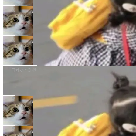
2027 年就能追上美国前沿实验室的水平。 Dela
五年前，David Crawshaw 问过很多软件工程师
频技...
最终并未成功落地，而高额算力消耗持续运行长
ngue 把原因归结为一件事：开放协作。中国的
一个问题：你写过什么给自己用的程序？答案几
局
达 5 个月，公司直到财务对账时才察觉异常。这
AI 开发者在一个共享和协作的生态里加速迭代，
乎都是没有。工程师们整天用别人写的程序写程
意味着一个无人看管的 AI 程序，在近半年时间
而美国模型厂商在"闭门造车"。他的原话是 "buil
DeepSeek Harness 宣布内测邀请，全
序给别人用。偶尔有人自己写个博客系统、智能
里日夜不停地"烧钱"。 复盘显示，...
网最大规模开源 Agent 路演现场诞生
ding in silos"——各自为战，互不通气。 这个判
家居控制、家庭实验室，都算稀奇事。 Crawsh
一条内测招募帖，发出去的时候大概没人想到它
断从他嘴里说出来分量不同。Hugging Face 是
aw 是 Shelley 的作者，一个开源 AI coding age
会变成一场开源 Agent 生态的路演。 8月1日，
局
全球最大的开源 AI 平台，上面跑着上百万个模
nt。他最近在博客上写了一篇文章，核心论点很
DeepSeek Harness 团队负责人崔添翼（tiany
型。谁在开源赛道上领先，...
简单：开发者工具必须开源。 理由不是传统的自
商汤 SenseNova U1.5-Lite-Preview
i）在 X 上发帖： 「如果你是 Agent Harness 相
开源
由软件情怀，而是一个跟 AI agent 直接相关的
关开源项目的开发者，希望参加 DeepSeek Har
商汤科技宣布面向社区开源轻量级统一多模态模
技术判断。 两行 prompt 就能个性化任何软件 C
ness 的内测，可以回复或私信联系我。请附上
型的预览版本 SenseNova U1.5-Lite-Preview。
白开水不加糖
rawshaw 给出了两个 prompt。 第一个： "下载
GitHub id 以及开源代表作。」 DeepSeek 曾在
公告称，SenseNova U1.5-Lite-Preview并非简
某个软件的源码，在本地构建。修改 agent ...
官方招聘信息中写过一条简洁有力的公式：Mod
Ubuntu 将核心系统包从 deb 转成了 s
单的模型规模升级，而是基于 SenseNova U1
nap
el + Harness = Agent。模型负责理解和推理，
的一次系统性迭代，不仅在同一架构中贯通视觉
Ubuntu 正在把又一个核心系统包从 deb 转为 s
Harness 负责把能力落到真实环境中——调用工
理解、推理、生成与编辑，还仅以 8B-MoT 的轻
nap。这次是 hwctl——一个用来检查 Ubuntu
局
具、读写文件、管理上下文、处理错误、完成闭
量大小，将能力推进到4K、更精细的真实质感、
硬件认证状态的命令行工具。 Canonical 工程师
环。崔添翼招人的标...
更复杂的视觉控制和可持续迭代编辑。 相比 U
Dario Amodei 担心新人来 Anthropic
Alan Griffiths 在邮件列表中说得很直白：「hwc
只为金钱，不为使命
1，U1.5-Lite-Preview 在以下方向上带来了显著
tl 是一个 Ubuntu 专有的包，它和它的依赖项都
顶级 AI 研究员在两家公司之间来回跳，中间只
提升： 原生支持4K图像生成； 更精细的局部纹
是 Ubuntu 专有的，不会用在其他发行版上。」
隔了几天。 Lilian Weng 上周刚宣布因健康原因
局
理、细节与真实世界质感； 更准确的中英文文字
所以 deb 版本的受众实际上为零。既然只有 Ub
离开 Thinking Machines Lab，说自己作为联合