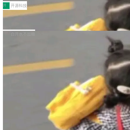
一，界面错位。他说这个问题"两年前就发现了，
AI 聊天功能（添加了一些快捷键）</span></li>
2026卫星活动——第二届多语种对话语音语言模
开
开源科技
至今没变"。 数据流方面，Manshin 指出 SwiftU
<li><span style="color:#000000">新增了始终
型挑战赛 （Multilingual Conversational Speec
I 的属性包装器演进史...
在新 SQL 控制台中打开 AI 生成的脚本的功能</
Qwen3.8-Max 发布，下周开源 Qwen3.
h Language Model Challenge，MLC-SLM）T
8-27B
span></li> <li><span style="color:#000000...
ask 1赛道中，传音TEX AI中心语音算法团队以
千问大模型宣布正式推出 Qwen 家族迄今最强大
自主研发的说话人归属多语种自动语音识别系统
的模型 Qwen3.8-Max，也是其首个 Max 规模
白开水不加糖
取得tcpMER 15.41%的成绩，在全球110支参赛
的开源权重模型。Qwen3.8-Max 的模型权重预
队伍中位列第二。此次突破展现了传音在多语种
计将于开源，彼时也将同步开源 Qwen3.8-27B
语音识别、说话人日志、时间对齐与长音频工程
模型。 根据介绍，Qwen3.8-Max 基于 Qwen 3.
加载更多
化系统等关键方向的系统性技术实力。 本届赛事
5 的架构基础构建，参数规模扩展至 2.4 万亿，
聚焦多语言对话语音模型面临的关键技术挑战，
激活参数95B，支持100万上下文Tokens，在编
共吸引来自全球工业界与学术界的1...
程、办公、科研以及长周期任务等方面实现了全
面提升。它不仅能应对更具挑战性的问题，还能
更可靠地端到端完成复杂任务，输出值得信赖的
成果。 全球开发者都可通过千问 AI 平台获得 Q
wen3.8 的 API 服务：国内每百万 Tok...