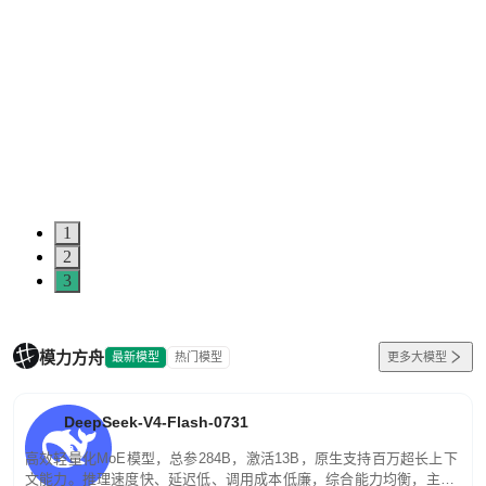
1
2
3
模力方舟
最新模型
热门模型
更多大模型
DeepSeek-V4-Flash-0731
高效轻量化MoE模型，总参284B，激活13B，原生支持百万超长上下
文能力。推理速度快、延迟低、调用成本低廉，综合能力均衡，主打