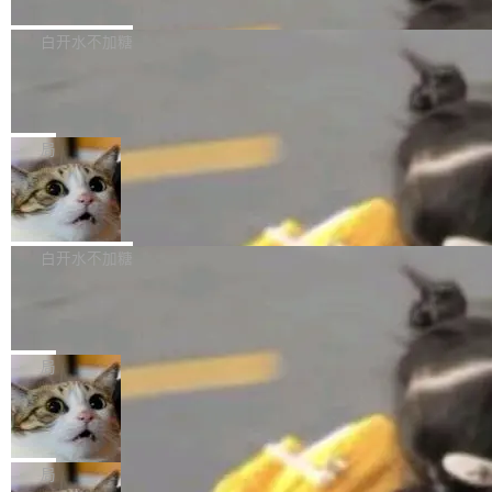
境、兼容场景、一键直出”。 Hy ASR 3.0 previe
问、下溢和溢出。（DiD） 修复了加载和解析内
演讲者分享了一个有趣的实践：面对 PG 18 已
w 不要求标准普通话，方言识别覆盖粤语、吴语
容提供的字体时出现的几个问题 为避免音频加
发布的 Release Notes，他利用 AI 工具（如 Co
白开水不加糖
等 10 大方言片区和 20 余个二级小片区。在开
载、处理和播放过程中可能出现的一系列错误，
pilot）对数千条 commit 日志进行自动分析，先
源评测集中，Hy ASR 3.0 preview 在多语种的
慕尼黑市政府为全职开源项目维护者提
对音频采样频率设定了下限 采样率低于 8kHz
让模型总结出三十余条潜在特性，再逐条要求生
WER（...
供资助
（通常被认为是 "telephone"/"walkie-talkie" 音
成详细解释和代码校验，最终筛选出对用户体感
"在过去大约 10 年的大部分时间里，libexpat 的
质的最低采样率）的音频格式将被拒绝 修复了 C
最强的若干项。对于尚未正式发版的 PG 19，则
维护工作一直与我的日常工作、家务、社交生活
局
SS 圆角虚线样式中可能存在的问题 如果表单中
通过拉取过去一年内（从 PG 18 Beta1 时间点
和休闲娱乐竞争时间。" 这是 libexpat 维护者 S
的图像元素不在同一个子树中，则它们将不再关
Firefox 153.0.3 发布
至今）的所有 commit，同样交由 AI 分析提炼。
ebastian Pipping 写在博客里的话。8 月 4 日，
联 加...
经过人工复核，准确度令人满意。这一方法也为
他宣布了一个新消息：从 2026 年 8 月 1 日起，
Firefox 153.0.3 现已发布，具体更新内容如
社区爱好者提供了高效跟踪新版本的思路。
他可以全职维护 libexpat 了，最长 6 个月。发
下： New Smart Window 包含多项增强功能：
白开水不加糖
工资的是慕尼黑市政府。 libexpat 是一个 C99
<ul> <li>现在建议列表会显示更多结果，方便用
编写的流式 XML 解析器，MIT 许可证。和 libx
Cloudflare Computer 开源：你的 Age
户查找历史记录和切换到已打开的标签页。（<a
nt 需要一台电脑，而不是一个容器
ml2 一样，它是世界上使用最广泛的 XML 解析
href="https://bugzilla.mozilla.org/show_bug.c
Cloudflare 开源了名为 @cloudflare/computer
库之一。你的操作系统、浏览器、无数的基础设
gi?id=2019042">Bug&nbsp;2019042</a>）</l
的 npm 包。项目的核心论点是：容器不适合 Ag
局
施软件，很可能都在用它。而过去十年，维护它
i> <li>现在，助手可以直接使用 Exa 的网络搜索
ent 计算。真正适合的，是 Isolate。 Cloudflare
的人一直在用业余...
结果回答问题，而无需将问题转交给搜索引擎。
OpenAI 公开邮件和聊天记录回应苹果
工程师在这件事上没什么可谦虚的——他们用 W
诉讼，称“Apple is getting this wron
（<a href="https://bugzilla.mozilla.org/show_
orkers 跑了十年 Isolate。用 CEO Matthew Pri
上个月，苹果一纸诉状把 OpenAI 告上法庭，指
g”
bug.cgi?id=204...
nce 的话说：「我们一生都在用 Isolate 运行代
控其挖角苹果前员工并窃取商业秘密。苹果的诉
局