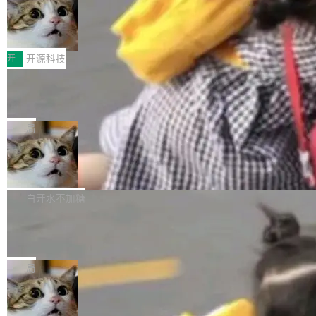
码，而 AI Agent 不需要容器，它们需要的是 Iso
状把 OpenAI 描述成一个系统性地从前东家挖
late。」 容器为什么不合适 容器的问题在于启动
HUAWEI MatePad Edge上架WorkBu
人、套取机密信息的对手。 OpenAI 没发律师
ddy鸿蒙PC版，说话就能干活的AI办公
和销毁都太重了。一个 Agent 要执行的任务可能
函，也没选择庭外沉默。它在官网贴了一篇博
全能AI工作台WorkBuddy鸿蒙PC版上架HUAWE
搭子
只需要几毫秒的 CPU 时间，但容器从冷启动到
文，标题只有六个字：Apple is getting this wro
I MatePad Edge应用市场，直接下载即可使
开
开源科技
就绪要花数秒。如果未来有十...
ng。 然后，它把邮件往来和 iMessage 聊天记
用，与鸿蒙电脑上的体验一致。值得一提的是，
录全贴了出来。 他发错人了 苹果外部律师 Gabr
FFmpeg 9.0 发布：代号“Lei”，以此纪
这是目前市面上唯一支持平板接入WorkBuddy P
念中国开发者雷霄骅
iel Gross 来自 Weil 律所，2 月 23 日下午 5:53
C版的产品，搭载“人机双写”重磅功能——你写
全球知名开源多媒体框架 FFmpeg 今天正式发
给 OpenAI 总法律顾问 Che Chang 发了封邮
你的，AI写AI的，同屏协作互不干扰。一句话让
布了 9.0 版本。这个版本除了带来新一代音视频
局
件，附了一封长信，要求 OpenAI 配合调查前苹
AI帮你干活，现在开启全新体验！ 温馨提示：
处理能力和硬件加速支持之外，还有一个特殊之
果员工带走机密信...
体验WorkBuddy鸿蒙PC版前，请将 HUAWEI M
亚马逊成本失控：AI 写代码烧掉 1215
处：FFmpeg 9.0 的代号是“Lei”。 这个名字，
万元，超预算 860%
atePad Edge 升级至 HarmonyOS 6.1.0.135S
来自中国开发者雷霄骅（Lei Xiaohua）。 对于
外媒近日曝光了亚马逊的多份内部报告显示，AI
P9 patch03及以上版本。 *升级路径：设置 > 搜
很多中国音视频开发者而言，这个名字并不陌
导致公司在多个项目上超支。《金融时报》报道
白开水不加糖
索“软件更新” > 检查更新，即可搜索新版本，下
生。十年前，他通过大量中文技术文章、源码分
称，仅一个项目的成本超支就高达 180 万美元
载安装完成升级即可。 没有...
析和开源示例，让一代开发者第一次真正理解 F
Hugging Face CEO 发声：中国正在开
（约合人民币 1215 万元）。 具体来说，一名工
源模型上碾压我们
Fmpeg，也成为很多人进入音视频开发领域的
程师借助 Anthropic 旗下 Claude Sonnet 模型
"他们正在开源模型上碾压我们。" Hugging Fac
“启蒙老师”。 而今年，恰好是雷霄骅离世十周
编写程序，目标是完成电商平台作者信息与商品
e CEO Clément Delangue 在 CNBC 的采访里
局
年。FFmpeg 社区最终选择用一个大版本的名
列表的数据匹配 —— 一项常规的数据处理任
没有拐弯抹角。他说中国正在赢得 AI 竞赛，而
字，留下了这份纪念。 雷霄骅曾是中国传媒大学
务，最终却产生了 180 万美元的账单，实际支出
当 AI agent 把源码变成了最好的扩展系
且按目前的速度，中国 AI 工具预计在今年底或
数字电视技术方向的博士生，长期从事视频、音
统，开发者工具必须开源
超出原定预算 860%。 更令人意外的是，该项目