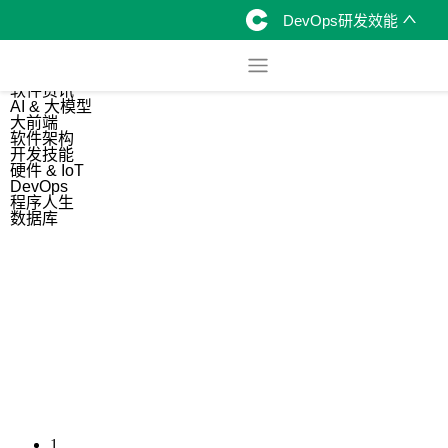
DevOps研发效能
综合
开源资讯
软件资讯
AI & 大模型
大前端
软件架构
开发技能
硬件 & IoT
DevOps
程序人生
数据库
1