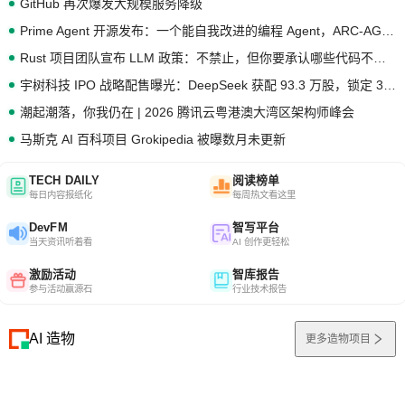
GitHub 再次爆发大规模服务降级
Prime Agent 开源发布：一个能自我改进的编程 Agent，ARC-AGI 3 超越人类专家基线
Rust 项目团队宣布 LLM 政策：不禁止，但你要承认哪些代码不是你写的
宇树科技 IPO 战略配售曝光：DeepSeek 获配 93.3 万股，锁定 36 个月
潮起潮落，你我仍在 | 2026 腾讯云粤港澳大湾区架构师峰会
马斯克 AI 百科项目 Grokipedia 被曝数月未更新
TECH DAILY
阅读榜单
每日内容报纸化
每周热文看这里
DevFM
智写平台
当天资讯听着看
AI 创作更轻松
激励活动
智库报告
参与活动赢源石
行业技术报告
AI 造物
更多造物项目