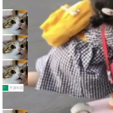
的帖子在 Reddit 火了
式”为主题，直面AI从实验室走向规模化产业落地
有一种东西，一旦用过就回不去了。Alex Fedos
的核心质量命题。会上，《2026智能研发生产力
eev 管它叫"软件设计的基石"。 他说的东西不新
局
工具选型手册》发布，Testin云测的Testin XAge
鲜——代数数据类型（ADT），尤其是和类型
nt智能测试系统入选AI测试领域代表产品。对CI
Cloudflare 开源内部企业 AI 平台 Clou
（sum type）。但他说清楚了一件事：这不是类
dflare OS
O而言，这提示了一个转变：AI测试正在从效率
型系统的学术体操，是日常编码的思维方式。 文
Cloudflare 发布了一个开源项目 Cloudflare O
工具升级为企业的质量基础设施。 CIO面对的新
章从一个简单的例子切入。一个网站的深色主题
S。如果你只看官方博客，你会觉得这是又一
局
现实 过去两年，CIO们的焦虑清单上多了两项：
设置，如果用布尔值 + 可空字段来表示——bool
个"AI 知识库 + 聊天机器人"——每个大厂都在
一是如何让大模型和智能体应用安全地从PoC走
ean 表示是否可切换，nullable 的默认模式、浅
Deno 团队开源 Celld，可自托管的分
做，没什么新鲜的。 但 Kenton Varda 在 Twitte
向生产，二是如何让测试团队跟得上AI应用...
布式 Durable Objects
色方案、深色方案——会产生大量无意义的组
r 上把事情说清楚了： 今天我们发布了 Cloudfla
Ryan Dahl 领导的 Deno 团队推出了最新开源项
合。方案缺了、配置冲突了、全 null 了。要知道
re OS，一个带连接器的聊天机器人，跟其他所
目 Celld，一个能在自己机器上运行 Cloudflare
局
哪些组合有效，作者说，你得靠"文档、校验、或
有科技公司做的一样。只不过，实际上它不一
Workers 和 Durable Objects 的守护进程。 设
者部落知识"。 换个写法。Rust 的 enum，两个
鲁大师7月新机性能/流畅/AI榜：vivo夺
样。这是 Sandstorm.io 的重制版，我十年前的
计思路很直接：每个对象是一个独立的 SQLite
变体：Switchable...
性能、流畅双第一，三星Galaxy Z系列
那个创业公司。不同的是，这次它构建在 Cloudf
数据库，按名称寻址，复制到你自己的 S3 兼容
2026年7月的手机市场，由于存储等硬件成本暴
新折叠缺席
lare Workers 上——我花了九年时间搭建的平台
存储库里。节点之间只通过这个存储库协调——
增，手机厂商的日子也不好过啊，新机速度明显
开
开源科技
——并且深度集成了 AI。这基本上是我十年秘密
没有控制平面，没有共识协议。每个对象自带一
放缓，因此硝烟味淡了许多。新机参数规格除开
计划的顶峰。 十年前，Ken...
Zed 推出 DeltaDB，一个记录 commit
个小型数据库，应用天然按分片构建，单个数据
高价的三星折叠（三星Galaxy Z Fold8 Ultra / Z
之间所有操作的版本控制系统
库的竞争和爆炸半径问题在设计层面就被消除
Fold8 / Z Flip8）外，其余要么是中低端机器，
Zed 编辑器团队发布了新项目——DeltaDB，一
了。 闲置的 cell 会休眠到几乎不占资源。当 cel
例如iQOO Z11i、REDMI Note 17、REDMI No
个在 git commit 之间记录每一次编辑操作的版
局