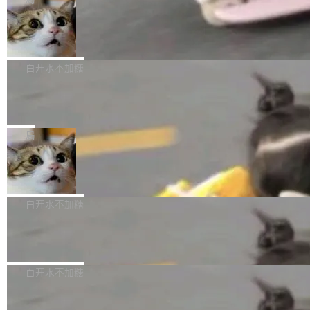
l 迁移或唤醒时，新宿主从 S3 恢复 SQLite 数据
te 17 Pro、OPPO K15，要么是vivo X300 E这
本控制系统。目前处于 Early Access 阶段。 De
库继续执行。存储库是持久化的唯一真相...
样的次旗舰。 Galaxy Z Fold8 Ultra / Z Fold8 /
SpaceXAI 单季资本开支达 183 亿美元
ltaDB 的核心思路直接写在 landing page 最显
Z Flip8三款折叠屏新机均在7月22日发布，且全
眼的位置：「Software is made between com
根据风险投资人Tomer Tunguz 博客（VC 分
部搭载骁龙8 Elite Gen5 for Galaxy，它们本该
mits」——软件是在 commit 之间写出来的。git
析）披露的最新分析与第二季度业绩报告，Spac
白开水不加糖
是7月性...
只记录了你提交的最终状态，但真正的工作过程
eXAI在上个季度的总资本支出飙升至183.7亿美
——打字、删改、试错、agent 对话——都在 co
Meta 发布终端编程 Agent“Muse Cod
元。其中，绝大部分资金被直接用于 AI 领域，
e” 和 Muse Spark 1.2 模型
mmit 之间的空隙里丢失了。 DeltaDB 要做的就
金额高达158.3亿美元，这一单项投入已经逼近
Meta 今天发布了两款 AI 产品：Muse Code，
是把这段空隙补上。 回退到任何一次编辑：Delt
微软同期总资本开支的四成。 与亚马逊、Alpha
一个在终端里运行的编程 agent；Muse Spark
局
aDB 捕获 commit 之间的每一次操作，...
bet、微软以及 Meta 等传统科技巨头相比，Spa
1.2，驱动这个 agent 的新模型。一句话概括：
ceXAI的资金消耗速度尤为引人瞩目。然而，支
美团开源 LoHoSearch，用知识图谱校
你可以用 curl -fsSL https://dev.meta.ai/install.
准 AI 能力认知
撑庞大支出的资金来源却呈现出截然不同的面
sh | bash 安装一个能在大项目里自动规划、写
机器出题的前提，是让机器拥有全局视野。整个
貌。数据显示，微软和 Meta 主要依托充沛的经
代码、验证结果的 AI 终端工具。 据介绍，Muse
构建流程可以分为四个环节：建图 → 控制难度
白开水不加糖
营现金流来覆盖资本开支，其资本支出覆盖率分
Code 是 Meta 的编程 agent 产品。它和市场上
→ 质量把关 → 数据概览。
别达到155% 和106%;而SpaceXAI的经营现金
已有的终端编程 agent 在设计理念上有几个明显
腾讯开源 UCL-MPComm 通信库
流仅能覆盖资本开支的12...
的差异点。 异步后台 agent：Muse Code 有一
腾讯网平团队宣布开源了 UCL-MPComm 通信
个主 agent 循环，外加一组后台 agent。这些后
库，并将作为transport接入Mooncake TENT。
白开水不加糖
台 agent...
该通信库针对AI Memory池化场景的数据传输需
CoStrict入选工信部2025人工智能应用
求进行了深度优化，能够实现数据中心内大规模