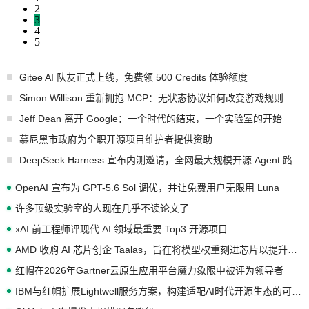
2
3
4
5
Gitee AI 队友正式上线，免费领 500 Credits 体验额度
Simon Willison 重新拥抱 MCP：无状态协议如何改变游戏规则
Jeff Dean 离开 Google：一个时代的结束，一个实验室的开始
慕尼黑市政府为全职开源项目维护者提供资助
DeepSeek Harness 宣布内测邀请，全网最大规模开源 Agent 路演现场诞生
OpenAI 宣布为 GPT-5.6 Sol 调优，并让免费用户无限用 Luna
许多顶级实验室的人现在几乎不读论文了
xAI 前工程师评现代 AI 领域最重要 Top3 开源项目
AMD 收购 AI 芯片创企 Taalas，旨在将模型权重刻进芯片以提升推理性能
红帽在2026年Gartner云原生应用平台魔力象限中被评为领导者
IBM与红帽扩展Lightwell服务方案，构建适配AI时代开源生态的可信基础设施