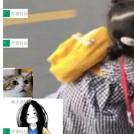
典型案例
计算节点间多种内存类型的高性能通信。 UCL-
近日，工信部科技司公示《2025人工智能应用典
MPComm将作为一种传输引擎接入Mooncake T
型案例入选名单》，深信服“面向企业研发场景的
开
开源科技
ENT，实现零拷贝传输性能提升30%、非零拷贝
开源 AI 编程平台 CoStrict 应用”凭借卓越的技术
传输性能最高提升5倍。UCL-MPComm底层基
深信服AI算力网关入选工信部人工智能
创新与落地成效成功入选。 全链路私有化部署，
应用典型案例！
于自研UCL-Engine通信引擎，后续腾讯网平将
助力企业AI研发安全落地 当前，越来越多企业已
前不久，工业和信息化部正式发布《2025年人工
持续开源更多基于UCL-Engine的高性能通信组
经开始引入 AI Coding 工具，通过调用公有云模
智能应用典型案例名单》，集中展示人工智能在
开
开源科技
件。 腾讯网平团队在UCL-MPComm中实现了一
型或企业内部部署模型提升研发效率。但随着 AI
各领域的应用成果，覆盖技术底座、行业赋能、
个独立于业务线程的全局通信引擎（Engine），
Jeff Dean 离开 Google：一个时代的结
Coding 从个人辅助工具逐步走向团队级、组织
产品应用、支撑保障、专题等五大方向。深信服
并实...
束，一个实验室的开始
级应用，企业在规模化落地过程中，对安全性、
AI算力网关（AI创新平台）成功入选！ 随着各行
Google 员工编号 20。MapReduce 作者之一。
可控性和代码质量提出了更高要求。 首先是数据
各业的Agent走向规模化建设，算力构成形态逐
Bigtable 作者之一。TensorFlow 的作者之一。
局
安全与合规要求。对于大多数普通研发场景，公
渐丰富，用户关注的重点也在发生变化：不只是
Gemini 的架构师。Google 首席科学家。 Jeff D
有云模型能够满足快速试用和效率提升的需求。
🔥 SolonCode v2026.8.4 发布：界面
让AI用起来，还要进一步看清混合算力时代下，
ean 在 Google 工作了 27 年后，宣布离职。 他
但对于金融、能源、医疗等对数据安全要求较...
字体可调、22 种语言、记忆搜索增强
Token花在哪里、算力是否被充分利用，以及持
不是一个人走。一同离开的还有 Sanjay Ghema
打开终端就能上岗的全中文编码智能体，这一轮
续增长的AI成本该如何优化。 深信服AI算力网关
wat（Google 员工编号 23，Jeff Dean 二十多
把「看得清、用母语、记得住」三件事一次补
梅子酒好吃
正是围绕这些实际问题，从Token治理和成本治
年的编程搭档，MapReduce 和 Bigtable 的共同
齐。 SolonCode 是什么 SolonCode 是杭州无
理两个方面，让用户的每一份算力都看得清、管
作者）、Quoc Le（Google 大脑核心成员，Se
让“代码语义理解”深度释放AI Coding
耳科技研发的企业级终端编码智能体——一位全
得住、用得稳、省得下、更安全！ 一、从现在开
价值潜能：华为云码道（CodeArts）
q2Seq 和 DocAI 的共同发明人）以及 Oriol Vin
中文驱动的数字员工，自主理解需求、规划步
一、代码仓深度理解技术的作用与价值 在软件工
始，Token使用一目...
代码仓技术解析
yals（Gemini 联合负责人，AlphaSta...
骤、编写代码。不挑模型、不挑平台，curl 一行
程实践中，代码仓是企业核心知识资产的主要载
开
开源科技