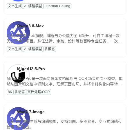
高并发、轻量化任务，适合日常对话、内容创作、基础 RAG、批量
文本生成
AI 编程模型
Function Calling
文案处理等普惠刚需场景。
Qwen3.8-Max
2.4万亿参数MoE旗舰，编程与办公能力全面跃升，可自主编程十数
天交付完整项目。胜任法律、金融、设计等数百种专业任务，一次对
话端到端交付生产级成果。原生视觉理解贯穿规划、执行与验证全流
文本生成
AI 编程模型
多模态
程，支持超长文档与长视频的深度语义解析。长程任务中自主规划与
闭环迭代，持续进化。
MinerU2.5-Pro
MinerU2.5-Pro是一款面向复杂文档解析与 OCR 场景的专业模型，能
够从图片和文档中识别文字、理解页面布局，并将非结构化内容转换
为便于存储、检索和二次处理的结构化结果。
8K
多语言
文档处理/OCR
Wan2.7-Image
万相 2.7 图像生成与编辑模型，支持组图、多图参考、交互式编辑和
最高 2K 输出。