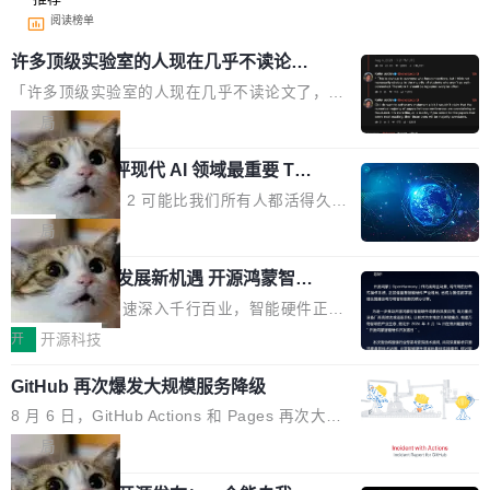
阅读榜单
许多顶级实验室的人现在几乎不读论文
了
「许多顶级实验室的人现在几乎不读论文了，而
且他们认为 ICLR/ICML/NeurIPS 充斥着大量过
局
度宣传和欺诈。」 OpenAI 研究员 Keller Jorda
xAI 前工程师评现代 AI 领域最重要 Top
n 这条推文引发了广泛讨论。他不是在说风凉
3 开源项目
话，他是说出了一个圈内人尽皆知但很少公开捅
Flash Attention 2 可能比我们所有人都活得久。
破的事实。 Jordan 随后补充了一句软化声明：
这句话不是来自某个技术博客，而是出自 Hieu
局
「我不认为这些会议上大部分论文都在过度宣传
Pham 的一条推文。Hieu Pham 是谁？他是 xAI
或造假。问题是，作为读者，如果你筛选出那些
共商智能硬件发展新机遇 开源鸿蒙智能
的早期工程师之一，在 Grok 训练基础设施团队
硬件开发者日杭州站即将举行
看起来最令人兴奋的论文，那它们大部分都是过
工作过。近日他在 X 上发了一条帖子，列出了他
随着万物智联加速深入千行百业，智能硬件正从
度宣传的。」 这才是真正的痛点。不是所有论文
认为现代 AI 领域最重要的三个开源项目。 第一
单点设备迈向智能化、网联化、协同化发展。作
开
开源科技
都有问题，是最吸引眼球的那批论文最有问题。
个名字毫无悬念：Flash Attention 2。 Hieu 的
为面向全场景、跨终端的分布式操作系统，开源
他引用的帖子来自 Mathew Shen，一位 ICLR 2
理由很具体。FA 系列不需要解释，但 FA2 是他
GitHub 再次爆发大规模服务降级
鸿蒙通过统一技术底座和分布式能力，为不同类
026 的读者：「看了篇 ...
认为最重要的一个——复杂度恰到好处，刚好能
型智能设备的开发、连接与互联提供关键支撑，
8 月 6 日，GitHub Actions 和 Pages 再次大规
驱动你去学 CuTe，但还没被那些"邪恶的" Hopp
也为产业链企业探索产品创新与商业增长打开新
模服务降级，Actions 完全不可用超过 5 小时，
局
er++ 优化所淹没，足够容易修改和适配。 更关
的空间。 8月14日，开源鸿蒙智能硬件开发者日
webhook 停发，连自托管 runner 也因调度层故
键的是 FA2 的持久性...