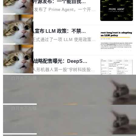
（OHDD：OpenHarmony Hardware Develope
Prime Agent 开源发布：一个能自我改
障无法工作。Pages、Copilot code review、C
进的编程 Agent，ARC-AGI 3 超越人类
r Day）将在杭州启航。活动面向智能硬件产业
opilot coding agent 全部受影响。从检测到完全
Prime Intellect 发布了 Prime Agent，一个开源
专家基线
链企业和开发者，邀请行业专家与资深技术顾
恢复，大约 12 小时。 这是 2026 年 8 月的第六
的编程 Agent Harness，核心设计围绕两个抽
局
问，围绕开源鸿蒙技术能力、设备适配、芯片适
起事故，其中四起与 AI/Copilot 服务相关。 Git
象：Recursive Language Model（RLM）和 C
配、功耗与稳定性调优、兼容性测评及统一互联
Hub 员工 kdaigle 在 HN 讨论中贴出了一组数
Rust 项目团队宣布 LLM 政策：不禁
ontinual Harness。在 ARC-AGI 3 基准测试
等内容展开系统讲解和实战交流，帮助企业进一
止，但你要承认哪些代码不是你写的
据：2025 年全年 10 亿次 commit。现在，每周
上，Prime Agent + Opus 5 的组合达到了 95.
Rust 语言项目正式通过了一项 LLM 使用政策，
步了解开源鸿蒙在智能...
2.75 亿次，全年预计 140 亿次。GitHub...
5% RHAE Best@1，超过了 ARC 报告的人类专
覆盖 rust-lang/rust 单一仓库的代码贡献。这不
局
家基线 95.4%。 不是又一个 coding agent 包装
是项目级别的官方立场，目前由五个团队采纳，
器 Prime Agent 的架构和市面上大多数 coding
宇树科技 IPO 战略配售曝光：DeepSe
但它可能是主流开源项目中关于 AI 辅助贡献最
ek 获配 93.3 万股，锁定 36 个月
agent 有本质区别。大多数 agent harness 的设
细致的一份规则。 政策的核心只有一句话：LLM
8月6日晚间，“人形机器人第一股”宇树科技股份
计是基于早期模型的能力—...
可以用来分析、提炼、审阅、建议，但不能用来
有限公司披露IPO发行价格及战略配售结果，杭
白开水不加糖
创作。 具体来说，LLM 生成的代码可以提交，
州深度求索人工智能基础技术研究有限公司（De
但必须满足五个条件：预先安排、非关键、高质
Docker 29.7.2 发布
epSeek）获配93.3399万股，按150.8元/股发行
量、充分测试、充分审查，并且必须披露。LLM
价格计算，认购金额约1.41亿元，股份锁定期为
Docker 29.7.2 现已发布，具体更新内容如下：
不得生成涉及安全性的关键变更，除非作者本身
36个月。 公告显示，本次宇树科技战略配售对
Bug fixes and enhancements 修复多次传递同
白开水不加糖
就是领域专家。即使如此，政策也"强烈不建
象主要包括长期投资机构、与公司业务具有战略
一环境变量时，docker service create和docker
议"这么做。 对于不披露的情况，审核者可以直
Apache Fluss 毕业成为顶级项目
合作关系或长期合作愿景的大型企业、科创板保
service update会发生 panic 的问题。docker/cl
接关闭 PR，无需解释。 政策作者 Jynn Ne...
荐人跟投子公司，以及公司高级管理人员和核心
i#7145 修复了 Docker Engine 29.7.0 中引入的
今年 7 月，Apache Fluss 的毕业提案在 Apach
员工参与设立的专项资产管理计划。其中，Dee