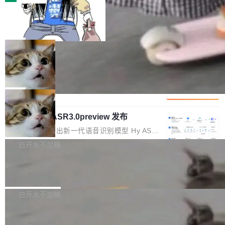
装完即用。 开源地址：Gitee · GitCode · GitHu
体。企业级代码仓库通常包含数十万乃至数百万
b 安装 支持 Java 8+（8~26）、macOS / Linu
一条“删库”命令跑 17 小时，算法工程
个文件，其规模远超单次模型调用可承载的上下
师删光 89TB 数据只为干私活
x / Windows / Harmony PC。 # macOS / Linu
文窗口。随着项目规模的持续扩张与代码历史的
最高人民检察院8月4日公布了一起案件：北京一
x / Harmony PC curl -fsSL https://solon.noea
不断累积，代码仓中的模块关系、接口契约、业
名90后算法工程师王某，为了给自己接的私活腾
局
r.org/solon...
务逻辑等关键信息往往分散于数十乃至数百个文
服务器空间，删光了公司AI游戏部门的全部核心
件之中，形成高度复杂的知识关联网络。传统的
Cloudflare 分享推理优化实践：KV ca
数据。 王某2024年1月入职东城区某科技公司AI
che 量化 + 权重压缩，吞吐量提升 4
代码检索手段（如关键词匹配、目录遍历）仅能
短剧部门，有互联网大厂背景。在公司内部架构
Kimi 和 GLM 是当前最强的大模型系列之一，但
1%，成本降 30%
在语法层面完成文本定位，难以触及代码的语义
调整期间，部门三次通知全员将数据从A集群迁
它们有一个共同的问题：太吃显存了。月之暗面
局
内涵与结构关联，导致开发者使用代码智能体在
移到B集群，王某都回复了"收到"。 他没有迁移
的 Kimi K 系列和智谱的 GLM 都是长上下文、M
理解大规模代码仓时面临显著"代码仓理解"瓶
数据。2024年9月3日下午4点，他使用此前登录
腾讯混元 Hy ASR3.0preview 发布
oE 架构的大模型，好用到让人上瘾，但 GPU 显
颈。 代码仓深度理解服务（以下简称" CodeBas
的账号密码进入A集群，输入了一条被程序员圈
存永远不够用。 Cloudflare 的 Workers AI 团队
腾讯混元正式推出新一代语音识别模型 Hy ASR
e深度理解服务"）是华为云码道（CodeA...
称为"删库跑路"的命令——最高管理员权限、无
一直在跑这些模型的推理。他们在官方博客上发
3.0preview。基于最新一代大语言模型 Hy3 的
白开水不加糖
需确认、强制递归删除。17个小时后，运维人员
了一篇技术文章，详细拆解了三种让大模型在 G
语言理解能力，以及融合了高精度语音识别与深
发现异常并中止进程时，89TB数据已经没了。
PU 上跑得更省、更快的技术手段——KV cache
Pale Moon 34.3.2 发布，苍月浏览器
度语义理解能力，实现了语音识别能力的全面升
删掉的是AI游戏部门的全部开发文件，包括公司
量化、模型权重压缩、以及共享 KV cache 的完
级。 根据介绍，Hy ASR3.0preview 目标在于：
Pale Moon 34.3.2 现已发布，这是一个安全更
自研的多个文生3D和...
整性保护。效果是：吞吐量提升 41%，每 token
让语音识别不再只是听清，而是真正听懂。通过
新和少量网页兼容性修复版本。 Changes/fixe
白开水不加糖
成本降低 30%，精度不变。 FP8 省的不仅是显
先理解你的语境和意图，再把准确的文字直接给
s： 实现了URL.Parse()便捷功能 对浏览器内部
存 KV cache 是推理时最吃显...
到你。从“逐字转写、单点优化”演进为“理解语
PostgreSQL 18/19 新特性深度解读
函数添加了多项边界检查，以避免潜在的越界访