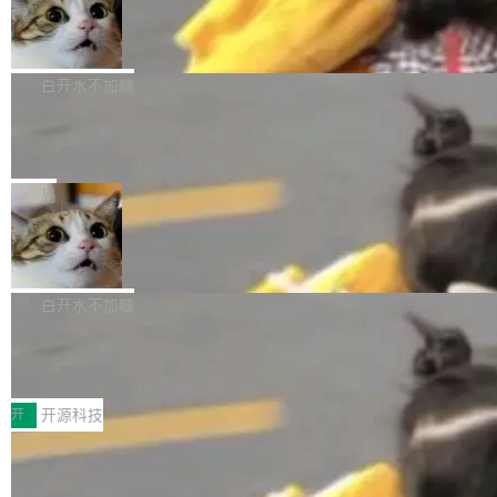
生成与复杂版式组织； 更稳定的图...
untu 用户在用，那用 snap 打包就没什么可纠结
FFmpeg 9.0 发布
创始人的角色「太累了」。几天后，The Inform
的。 从 deb 到 snap 的迁移路径 hwctl 是 rust-
ation 就曝出她将重回 OpenAI，负责递归自我
FFmpeg 9.0 现已发布，包含多项改进。官方更
hwlib 硬件 API 库的一部分，命令行工具负责查
改进方向的研究。她是 Thinking Machines 过
新日志列出的 9.0 版本主要更新内容如下： 扩
白开水不加糖
询 Ubuntu 的硬件认证数据库。...
去一年内第四个离开的联合创始人。 这家由前
展 AMF 色彩转换器 (vf_vpp_amf) 的 HDR 功能
OpenAI CTO Mira Murati 创立的公司，连创始
DeepSeek V4 Flash 单日消耗 8 万亿 t
MP4 muxer 中支持 LCEVC 音轨复用 Playdate
okens 登顶热搜
团队都留不住。 但 Thinking Machines 不是唯
视频编码器和多路复用器 添加 v360_vulkan filt
8 万亿 tokens。一天。一家公司的消耗。 Open
一在人才争夺战中失血的公司。六月，Google
er HE-AAC 960 解码 (DAB+) transpose_cuda
Code 在 X 上发帖：「DeepSeek Flash did 8T
局
连失两员大将：Noam Shazeer 去了 Op...
filter 添加 AMF Frame Rate Converter (vf_frc
tokens on August 1st. 5T of free usage + 3T
_amf) filter SMPTE 2094-50 元数据支持和直
NetBSD 11.0 正式发布
on OpenCode Go.」79.8 万次浏览，连带着 #
通 ProRes RAW VideoToolbox 硬件加速器 AP
DeepSeek一天消耗了8万亿# 上了微博热搜——
NetBSD 11.0 现已正式发布，这是 NetBSD 操
V ...
注意这是 OpenCode 一家的消耗。 OpenCode
作系统的第十八个主要版本。 自 NetBSD 10.1
白开水不加糖
是 Anomaly 出品的 AI 编程工具，套餐 10 美元/
以来的变化 更新亮点： 新增对 RISC-V 处理器
月。用户交了 10 美元，就能用 DeepSeek Flas
2026 ChinaJoy鸿蒙游戏增长臻享会举
架构的支持。NetBSD 11.0 是首个支持 64 位 R
办，鲸鸿动能系统呈现游戏行业解决方
h 随便写代码，按网友说法：「怎么使劲用也用
ISC-V 平台的稳定版本，涵盖一系列基于 StarFi
8月1日，2026 ChinaJoy期间，鸿蒙游戏增长臻
案
不完。」5T 来自免费额度，3T 来自 Go...
ve JH71XX 的设备，例如 VisionFive 2、PINE
享会在上海举办。鸿蒙生态的全场景智慧营销平
开
开源科技
64 STAR64，以及 QEMU。 增强了对 POSIX.1
台鲸鸿动能协同华为游戏中心，面向游戏行业开
-2024 和 C23 编程接口标准的兼容性。 compat
技嘉X3D系列再添新成员 B850 AORU
发者及生态伙伴，系统呈现了平台在游戏领域的
S ELITE X3D主板强化性能体验
_linux(8) 增强了对 Linux 系统调用的支持，包
完整能力版图——从IAP高价值用户的全周期经
面向AMD Ryzen X3D处理器玩家，技嘉X3D系