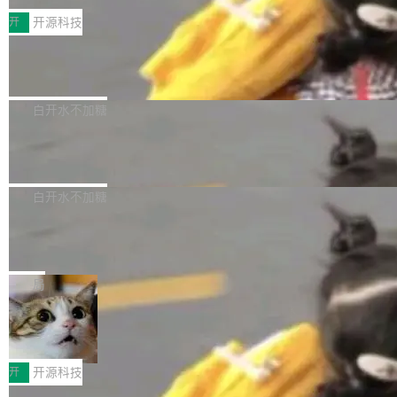
括 epoll（围绕 kqueue 实现）、POSIX 消息队
营、到IAA游戏的“买变一体”正循环、再到联运与
列主板阵容迎来新成员——B850 AORUS ELITE
开
开源科技
列、...
广告协同的全链路经营闭环，以及面向全球市场
X3D。作为面向主流高性能平台打造的全新主板
的出海增长布局。 华为终端云业务商业化销售负
Zadig v5.0 发布：AI 发布专员与 AI 审
产品，B850 AORUS ELITE X3D延续技嘉在X3
查专员上线
责人在开场致辞中表示，游戏开发者的核心诉求
D平台优化上的技术积累，旨在为游戏玩家带来
我们团队这几天最大的卡点不是 AI 写得不够
已不再是“多一个投放渠道”，而是一套能够持续
更稳定、更高效的装机选择。 B850 AORUS ELI
好，是 AI 写得太好了。 好到审查排期从两天的
白开水不加糖
驱动增长的体系。截至目前，搭载HarmonyOS
TE X3D基于AMD AM5平台打造，支持AMD Ry
活儿拖成了五天。PR 一堆起来没人敢合，发布
6的终端设备已突破7000万台，注册开发者数量
zen 9000/8000/7000系列处理器，并针对X3D
Dgraph v25.4.0 发布，具有图形后端的
窗口推了又推。好到合进 main 分支的代码，我
已突破 1100 万。随着鸿蒙生态汇聚越来越多的
原生 GraphQL 数据库
处理器特性进行平台级优化。其搭载X3D鸡血模
们自己都没看完。 这事不是个例。GitLab 调研
Dgraph 是一个水平可扩展的分布式 GraphQL
高质量游戏...
式2.0，可根据不同使用场景释放处理器潜力，
过 1528 名开发者，85% 说 AI 把瓶颈从写代码
数据库，有一个图形后端。作为一个原生的 Gra
白开水不加糖
帮助玩家在游戏与高负载应用中获得更充分的性
转移到了审代码。 写代码有人替你干了。但审代
phQL 数据库，它严格控制数据在磁盘上的排列
能表现。 在核心规格方面，B850 AO...
码、把关发版这两道关，还得靠人肉扛。 V5.0
竹知了：一个零依赖的单文件 HTML，
方式，以优化查询性能和吞吐量，减少集群中的
把儿时竹蝉玩具搬进浏览器
想让 AI 一起盯。
磁盘寻道和网络调用。 Dgraph v25.4.0 现已发
竹知了（zhuzhiliao）是那种小时候路边摊上几
布，具体更新内容包括： feat(zero)：Zero 现
块钱的玩意儿——一根小竹签，一个竹筒，一头
局
支持 --security superflag（token=...;whitelist
系着涂了松香的线。甩起来，竹膜震动，发出“哇
=...），与 Alpha 版本的格式一致，并据此对其
30倍效率升级：解锁医学影像数据要素
——哇”的蝉鸣声。实物越来越难找了，有开发者
价值化的真实路径
管理 HTTP 端点进行授权。 <blockquote> <p>
把它做成了 Web 玩具，放在 zhuzhiliao.imsai.c
完成一例腹部CT影像标注，张医生过去需要约1
<span><strong>警告：</strong>&nbsp;Zero
c 上，并在 GitHub 开源。 玩法很简单：按住屏
20个小时。他必须在数百张连续影像上，一笔一
开
开源科技
的 admin ...
幕画圈，或者直接甩手机。页面会实时显示转速
笔勾画边界，一层一层识别肌肉组织。如今，使