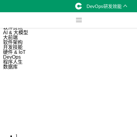
DevOps研发效能
综合
开源资讯
软件资讯
AI & 大模型
大前端
软件架构
开发技能
硬件 & IoT
DevOps
程序人生
数据库
1