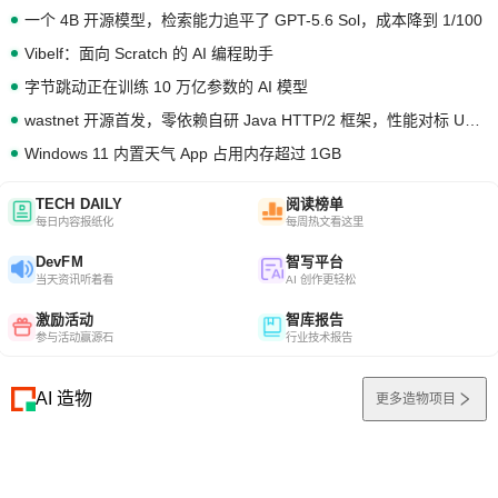
一个 4B 开源模型，检索能力追平了 GPT-5.6 Sol，成本降到 1/100
Vibelf：面向 Scratch 的 AI 编程助手
字节跳动正在训练 10 万亿参数的 AI 模型
wastnet 开源首发，零依赖自研 Java HTTP/2 框架，性能对标 Undertow !
Windows 11 内置天气 App 占用内存超过 1GB
TECH DAILY
阅读榜单
每日内容报纸化
每周热文看这里
DevFM
智写平台
当天资讯听着看
AI 创作更轻松
激励活动
智库报告
参与活动赢源石
行业技术报告
AI 造物
更多造物项目