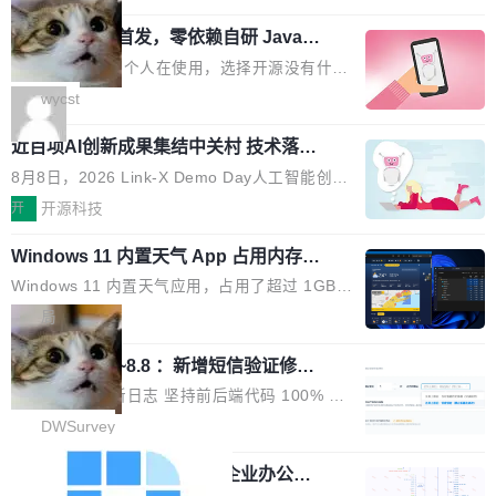
用时的检索能力确实远不如闭源前沿模型。差距
式发光结构，并装配全新 ObsidianShield 抗反
阶段。 10 万亿是什么概念？Anthropic 目前最
在哪？就在 RL 后训练。 从 RAG 到 agentic...
wastnet 开源首发，零依赖自研 Java H
射镀膜，黑阶表现提升可达40%，并将表面硬度
大的模型 Mythos 5 约 8 万亿参数。DeepSeek
TTP/2 框架，性能对标 Undertow !
由2H升級至3H，画面对比度与强度都提升的同
V4-Pro 是 1.6 万亿。月之暗面的 Kimi K3 是 2.
这个项目一直是个人在使用，选择开源没有什么
时还具有 320Hz 刷新率与 0.03ms GTG 灰阶响
8 万亿。美团 LongCat-2.0 是 1.6 万亿。字节
动机理由，就是想开源了，如果非要说一个，那
wycst
应时间，从源头消除拖影与动态模糊。 1.突破 O
跳动的这个未命名模型，直接跳到了 10 万亿。
就是它多少弥补了国产 Java 自研 HTTP/2 框架
LED 画质局限，暗部细节...
预训练通常需要 3 到 6 个月，之后还有微调阶
近百项AI创新成果集结中关村 技术落地
这块空白——放眼国产 Java 生态，能拿出手的
与产业迭代提速
段。按这个时间线，最早可能在 2026 年底或 2
HTTP/2 网络框架，要么闭源，要么底层建立在
8月8日，2026 Link-X Demo Day人工智能创新
027 年初发布。 这个节点很微妙。Anthropic 刚
Netty 之上，真正自研的 Java 实现几乎没有。
项目展在北京中关村举办。本次活动由星连资
开
开源科技
在 5 月发布了 Mythos 5...
wastnet 是一款完全自研、零第三方依赖的轻量
本、华清普智AI孵化器主办，汇聚近2000名产
级 Java 网络应用框架，核心基于 JDK 原生 NI
Windows 11 内置天气 App 占用内存超
业、学术、投资人士，集中展出近百项覆盖AI芯
过 1GB
O 构建 Reactor 多路复用模型，不依赖 Netty、
片、算力、模型、应用全链条创新项目，聚焦AI
Windows 11 内置天气应用，占用了超过 1GB
Tomcat 等任何第三方网络库。其 HTTP/2 协议
技术产业化落地与资本对接，呈现当前国内AI前
内存。 Notebookcheck 的测试发现这个数字
局
栈从 HPACK、Huffman 到 ALPN 均为自主实
沿技术突破与商业化最新进展。 活动围绕AI学术
时，反复确认了多次。不是 100MB，不是 500
现，在基准测试中与 Un...
研究与产业落地融合展开多维度研讨。星连资本
调问更新7.26~8.8 ：新增短信验证修
MB，是 1 个 G。一个显示天气的应用。 Windo
改，考试能力升级
创始合伙人张鸣晨表示，AI产业化是长期产融结
ws 内置应用臃肿早就是老话题了，但一款天气
DWSurvey 更新日志 坚持前后端代码 100% 开
合过程，早期优质技术项目需持续资本与产业资
应用占用内存就超过 1G 还是过于离谱——问题
源助力企业建设自主可控的问卷调研系统 官网地
DWSurvey
源赋能，助力创新从概念走向落地。现场青年学
出在 WebView2。微软的天气 App 本质上是一
址www.diaowen.net ➔ 源码下载Gitee 仓库 ➔
者、产业专家、投资人围绕AI前沿技术瓶颈、行
个嵌在 Edge WebView 里的网页。它不是一个
勾股 OA v6.0.2 已经发布，企业办公系
本次更新新增短信验证修改已答问卷功能，提升