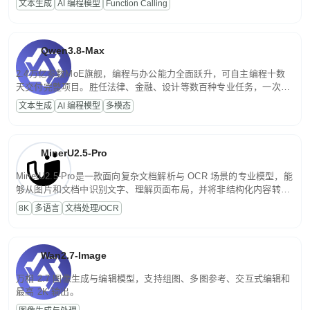
文本生成
AI 编程模型
Function Calling
文案处理等普惠刚需场景。
Qwen3.8-Max
2.4万亿参数MoE旗舰，编程与办公能力全面跃升，可自主编程十数
天交付完整项目。胜任法律、金融、设计等数百种专业任务，一次对
话端到端交付生产级成果。原生视觉理解贯穿规划、执行与验证全流
文本生成
AI 编程模型
多模态
程，支持超长文档与长视频的深度语义解析。长程任务中自主规划与
闭环迭代，持续进化。
MinerU2.5-Pro
MinerU2.5-Pro是一款面向复杂文档解析与 OCR 场景的专业模型，能
够从图片和文档中识别文字、理解页面布局，并将非结构化内容转换
为便于存储、检索和二次处理的结构化结果。
8K
多语言
文档处理/OCR
Wan2.7-Image
万相 2.7 图像生成与编辑模型，支持组图、多图参考、交互式编辑和
最高 2K 输出。