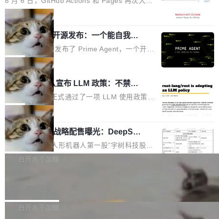
8 月 6 日，GitHub Actions 和 Pages 再次大规
驱动你去学 CuTe，但还没被那些"邪恶的" Hopp
也为产业链企业探索产品创新与商业增长打开新
模服务降级，Actions 完全不可用超过 5 小时，
局
er++ 优化所淹没，足够容易修改和适配。 更关
的空间。 8月14日，开源鸿蒙智能硬件开发者日
webhook 停发，连自托管 runner 也因调度层故
键的是 FA2 的持久性...
（OHDD：OpenHarmony Hardware Develope
Prime Agent 开源发布：一个能自我改
障无法工作。Pages、Copilot code review、C
进的编程 Agent，ARC-AGI 3 超越人类
r Day）将在杭州启航。活动面向智能硬件产业
opilot coding agent 全部受影响。从检测到完全
Prime Intellect 发布了 Prime Agent，一个开源
专家基线
链企业和开发者，邀请行业专家与资深技术顾
恢复，大约 12 小时。 这是 2026 年 8 月的第六
的编程 Agent Harness，核心设计围绕两个抽
局
问，围绕开源鸿蒙技术能力、设备适配、芯片适
起事故，其中四起与 AI/Copilot 服务相关。 Git
象：Recursive Language Model（RLM）和 C
配、功耗与稳定性调优、兼容性测评及统一互联
Rust 项目团队宣布 LLM 政策：不禁
Hub 员工 kdaigle 在 HN 讨论中贴出了一组数
ontinual Harness。在 ARC-AGI 3 基准测试
等内容展开系统讲解和实战交流，帮助企业进一
止，但你要承认哪些代码不是你写的
据：2025 年全年 10 亿次 commit。现在，每周
上，Prime Agent + Opus 5 的组合达到了 95.
Rust 语言项目正式通过了一项 LLM 使用政策，
步了解开源鸿蒙在智能...
2.75 亿次，全年预计 140 亿次。GitHub...
5% RHAE Best@1，超过了 ARC 报告的人类专
覆盖 rust-lang/rust 单一仓库的代码贡献。这不
局
家基线 95.4%。 不是又一个 coding agent 包装
是项目级别的官方立场，目前由五个团队采纳，
宇树科技 IPO 战略配售曝光：DeepSe
器 Prime Agent 的架构和市面上大多数 coding
但它可能是主流开源项目中关于 AI 辅助贡献最
ek 获配 93.3 万股，锁定 36 个月
agent 有本质区别。大多数 agent harness 的设
细致的一份规则。 政策的核心只有一句话：LLM
8月6日晚间，“人形机器人第一股”宇树科技股份
计是基于早期模型的能力—...
可以用来分析、提炼、审阅、建议，但不能用来
有限公司披露IPO发行价格及战略配售结果，杭
白开水不加糖
创作。 具体来说，LLM 生成的代码可以提交，
州深度求索人工智能基础技术研究有限公司（De
但必须满足五个条件：预先安排、非关键、高质
Docker 29.7.2 发布
epSeek）获配93.3399万股，按150.8元/股发行
量、充分测试、充分审查，并且必须披露。LLM
价格计算，认购金额约1.41亿元，股份锁定期为
Docker 29.7.2 现已发布，具体更新内容如下：
不得生成涉及安全性的关键变更，除非作者本身
36个月。 公告显示，本次宇树科技战略配售对
Bug fixes and enhancements 修复多次传递同
白开水不加糖
就是领域专家。即使如此，政策也"强烈不建
象主要包括长期投资机构、与公司业务具有战略
一环境变量时，docker service create和docker