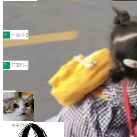
个主 agent 循环，外加一组后台 agent。这些后
库，并将作为transport接入Mooncake TENT。
白开水不加糖
台 agent...
该通信库针对AI Memory池化场景的数据传输需
CoStrict入选工信部2025人工智能应用
求进行了深度优化，能够实现数据中心内大规模
典型案例
计算节点间多种内存类型的高性能通信。 UCL-
近日，工信部科技司公示《2025人工智能应用典
MPComm将作为一种传输引擎接入Mooncake T
型案例入选名单》，深信服“面向企业研发场景的
开
开源科技
ENT，实现零拷贝传输性能提升30%、非零拷贝
开源 AI 编程平台 CoStrict 应用”凭借卓越的技术
传输性能最高提升5倍。UCL-MPComm底层基
深信服AI算力网关入选工信部人工智能
创新与落地成效成功入选。 全链路私有化部署，
应用典型案例！
于自研UCL-Engine通信引擎，后续腾讯网平将
助力企业AI研发安全落地 当前，越来越多企业已
前不久，工业和信息化部正式发布《2025年人工
持续开源更多基于UCL-Engine的高性能通信组
经开始引入 AI Coding 工具，通过调用公有云模
智能应用典型案例名单》，集中展示人工智能在
开
开源科技
件。 腾讯网平团队在UCL-MPComm中实现了一
型或企业内部部署模型提升研发效率。但随着 AI
各领域的应用成果，覆盖技术底座、行业赋能、
个独立于业务线程的全局通信引擎（Engine），
Coding 从个人辅助工具逐步走向团队级、组织
Jeff Dean 离开 Google：一个时代的结
产品应用、支撑保障、专题等五大方向。深信服
并实...
束，一个实验室的开始
级应用，企业在规模化落地过程中，对安全性、
AI算力网关（AI创新平台）成功入选！ 随着各行
Google 员工编号 20。MapReduce 作者之一。
可控性和代码质量提出了更高要求。 首先是数据
各业的Agent走向规模化建设，算力构成形态逐
Bigtable 作者之一。TensorFlow 的作者之一。
局
安全与合规要求。对于大多数普通研发场景，公
渐丰富，用户关注的重点也在发生变化：不只是
Gemini 的架构师。Google 首席科学家。 Jeff D
有云模型能够满足快速试用和效率提升的需求。
让AI用起来，还要进一步看清混合算力时代下，
🔥 SolonCode v2026.8.4 发布：界面
ean 在 Google 工作了 27 年后，宣布离职。 他
但对于金融、能源、医疗等对数据安全要求较...
字体可调、22 种语言、记忆搜索增强
Token花在哪里、算力是否被充分利用，以及持
不是一个人走。一同离开的还有 Sanjay Ghema
打开终端就能上岗的全中文编码智能体，这一轮
续增长的AI成本该如何优化。 深信服AI算力网关
wat（Google 员工编号 23，Jeff Dean 二十多
把「看得清、用母语、记得住」三件事一次补
梅子酒好吃
正是围绕这些实际问题，从Token治理和成本治
年的编程搭档，MapReduce 和 Bigtable 的共同
齐。 SolonCode 是什么 SolonCode 是杭州无