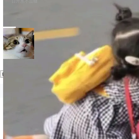
白开水不加糖
索“软件更新” > 检查更新，即可搜索新版本，下
生。十年前，他通过大量中文技术文章、源码分
称，仅一个项目的成本超支就高达 180 万美元
载安装完成升级即可。 没有...
析和开源示例，让一代开发者第一次真正理解 F
Hugging Face CEO 发声：中国正在开
（约合人民币 1215 万元）。 具体来说，一名工
源模型上碾压我们
Fmpeg，也成为很多人进入音视频开发领域的
程师借助 Anthropic 旗下 Claude Sonnet 模型
"他们正在开源模型上碾压我们。" Hugging Fac
“启蒙老师”。 而今年，恰好是雷霄骅离世十周
编写程序，目标是完成电商平台作者信息与商品
e CEO Clément Delangue 在 CNBC 的采访里
局
年。FFmpeg 社区最终选择用一个大版本的名
列表的数据匹配 —— 一项常规的数据处理任
没有拐弯抹角。他说中国正在赢得 AI 竞赛，而
字，留下了这份纪念。 雷霄骅曾是中国传媒大学
务，最终却产生了 180 万美元的账单，实际支出
且按目前的速度，中国 AI 工具预计在今年底或
数字电视技术方向的博士生，长期从事视频、音
超出原定预算 860%。 更令人意外的是，该项目
2027 年就能追上美国前沿实验室的水平。 Dela
加载更多
频技...
最终并未成功落地，而高额算力消耗持续运行长
ngue 把原因归结为一件事：开放协作。中国的
达 5 个月，公司直到财务对账时才察觉异常。这
AI 开发者在一个共享和协作的生态里加速迭代，
意味着一个无人看管的 AI 程序，在近半年时间
而美国模型厂商在"闭门造车"。他的原话是 "buil
里日夜不停地"烧钱"。 复盘显示，...
ding in silos"——各自为战，互不通气。 这个判
断从他嘴里说出来分量不同。Hugging Face 是
©OSCHINA(OSChina.NET)
京ICP备2025119063号
全球最大的开源 AI 平台，上面跑着上百万个模
型。谁在开源赛道上领先，...