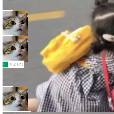
户查找历史记录和切换到已打开的标签页。（<a
nt 需要一台电脑，而不是一个容器
ml2 一样，它是世界上使用最广泛的 XML 解析
href="https://bugzilla.mozilla.org/show_bug.c
Cloudflare 开源了名为 @cloudflare/computer
库之一。你的操作系统、浏览器、无数的基础设
gi?id=2019042">Bug&nbsp;2019042</a>）</l
的 npm 包。项目的核心论点是：容器不适合 Ag
局
施软件，很可能都在用它。而过去十年，维护它
i> <li>现在，助手可以直接使用 Exa 的网络搜索
ent 计算。真正适合的，是 Isolate。 Cloudflare
的人一直在用业余...
结果回答问题，而无需将问题转交给搜索引擎。
OpenAI 公开邮件和聊天记录回应苹果
工程师在这件事上没什么可谦虚的——他们用 W
诉讼，称“Apple is getting this wron
（<a href="https://bugzilla.mozilla.org/show_
orkers 跑了十年 Isolate。用 CEO Matthew Pri
上个月，苹果一纸诉状把 OpenAI 告上法庭，指
g”
bug.cgi?id=204...
nce 的话说：「我们一生都在用 Isolate 运行代
控其挖角苹果前员工并窃取商业秘密。苹果的诉
局
码，而 AI Agent 不需要容器，它们需要的是 Iso
状把 OpenAI 描述成一个系统性地从前东家挖
late。」 容器为什么不合适 容器的问题在于启动
HUAWEI MatePad Edge上架WorkBu
人、套取机密信息的对手。 OpenAI 没发律师
ddy鸿蒙PC版，说话就能干活的AI办公
和销毁都太重了。一个 Agent 要执行的任务可能
函，也没选择庭外沉默。它在官网贴了一篇博
全能AI工作台WorkBuddy鸿蒙PC版上架HUAWE
搭子
只需要几毫秒的 CPU 时间，但容器从冷启动到
文，标题只有六个字：Apple is getting this wro
I MatePad Edge应用市场，直接下载即可使
开
开源科技
就绪要花数秒。如果未来有十...
ng。 然后，它把邮件往来和 iMessage 聊天记
用，与鸿蒙电脑上的体验一致。值得一提的是，
录全贴了出来。 他发错人了 苹果外部律师 Gabr
FFmpeg 9.0 发布：代号“Lei”，以此纪
这是目前市面上唯一支持平板接入WorkBuddy P
念中国开发者雷霄骅
iel Gross 来自 Weil 律所，2 月 23 日下午 5:53
C版的产品，搭载“人机双写”重磅功能——你写
全球知名开源多媒体框架 FFmpeg 今天正式发
给 OpenAI 总法律顾问 Che Chang 发了封邮
你的，AI写AI的，同屏协作互不干扰。一句话让
布了 9.0 版本。这个版本除了带来新一代音视频
局
件，附了一封长信，要求 OpenAI 配合调查前苹
AI帮你干活，现在开启全新体验！ 温馨提示：
处理能力和硬件加速支持之外，还有一个特殊之
果员工带走机密信...
体验WorkBuddy鸿蒙PC版前，请将 HUAWEI M
亚马逊成本失控：AI 写代码烧掉 1215
处：FFmpeg 9.0 的代号是“Lei”。 这个名字，
万元，超预算 860%
atePad Edge 升级至 HarmonyOS 6.1.0.135S
来自中国开发者雷霄骅（Lei Xiaohua）。 对于
外媒近日曝光了亚马逊的多份内部报告显示，AI
P9 patch03及以上版本。 *升级路径：设置 > 搜
很多中国音视频开发者而言，这个名字并不陌
导致公司在多个项目上超支。《金融时报》报道