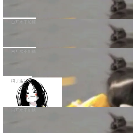
议"这么做。 对于不披露的情况，审核者可以直
合作关系或长期合作愿景的大型企业、科创板保
Apache Fluss 毕业成为顶级项目
service update会发生 panic 的问题。docker/cl
接关闭 PR，无需解释。 政策作者 Jynn Ne...
荐人跟投子公司，以及公司高级管理人员和核心
i#7145 修复了 Docker Engine 29.7.0 中引入的
今年 7 月，Apache Fluss 的毕业提案在 Apach
员工参与设立的专项资产管理计划。其中，Dee
一个回归问题，该问题导致拉取镜像时会拒绝包
e 孵化器项目管理委员会（IPMC）投票中获得
白开水不加糖
pSeek作为与宇树科技具备战略合作关系的企
含绝对 hardlink 目标的镜像（此类镜像由某些镜
全票通过，随后获 Apache 软件基金会董事会批
业，获配股份数量占本次发行数量的2.31%。 除
像构建工具生成）。moby/moby#53305 修复了
马斯克 AI 百科项目 Grokipedia 被曝数
准。今天，Apache 软件基金会正式宣布 Apach
DeepSeek外，腾讯旗下上海启善投资有限公司
月未更新
Docker Engine 29.7.0 中引入的一个回归问
e Fluss 孵化毕业，成为 Apache 顶级项目（TL
埃隆·马斯克推出的AI百科项目 Grokipedia 被曝
获配9...
题，该问题可能导致在旧版 Linux 内核...
P）！这一里程碑不仅标志着 Fluss 迈入新的发
长期停止内容更新，未能实现其作为“AI版维基百
白开水不加糖
展阶段，也将进一步推动流式存储、实时湖仓与
科”替代品的目标。 据 Lawfare 最新调查，自今
AI 数据基础加速融合，为实时数据基础设施的发
Solon I18n：三种解析器，零样板代码
年4月以来，Grokipedia 页面更新功能基本停
展开启新的篇章。
滞，过去三个月内没有任何条目完成更新，用户
如果你在 Spring Boot 里做过国际化，流程大概
提交的编辑请求也长期处于待处理状态。 Groki
是这样的：配 MessageSource 的 Bean、写 R
梅子酒好吃
pedia 于去年底上线，定位为由人工智能生成内
eloadableResourceBundleMessageSource、
容的百科平台，被马斯克视为传统众包百科网站
Apache Doris 4.1 全面增强 Iceberg：
声明 LocaleResolver、注册 LocaleChangeInt
支持 UPDATE、MERGE INTO 与 Iceb
维基百科的替代方案。Lawfare 调查发现，无论
erceptor…五六步之后才能看到第一行翻译文
Apache Doris 4.1 要补齐的，正是缺失的那一
erg V3
热门页面还是低关注度页面，均未出现近期更
本。 Solon 换了个方式。整个 i18n 模块围绕三
半。在已有查询能力的基础上，Doris 进一步支
白开水不加糖
新，相关问题并非局限于特定领域，而是在不同
个解析器、一个注解、一个工具类展开——没有
持了 UPDATE、DELETE、MERGE INTO 等数
主题和访问量页面中普遍存在。 调查人员最初认
XML、没有拦截器注册、没有样板配置。 资源
Testin XAgent：CIO智能测试落地指南
据修改操作、完整的表结构管理与分区演进，以
为，Grokipedia可能只是限...
文件的约定 把文件放到 resources/i18n/ 下： r
及 rewrite_data_files、expire_snapshots 等日
7月30日，TiD2026质量竞争力大会在北京中关