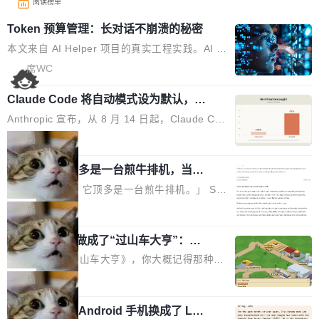
阅读榜单
Token 预算管理：长对话不崩溃的秘密
本文来自 AI Helper 项目的真实工程实践。AI H
elper 是一个开源的 Chrome 智能助手扩展，采
席WC
用 ReAct 推理循环架构，内置 44 个工具，支持
Claude Code 将自动模式设为默认，称
多轮工具调用和复杂任务拆解。 问题：多轮推理
人类审批只抓到 13.6% 危险命令
的 Token 雪崩 ReAct 架构的核心是"推理-行动-
Anthropic 宣布，从 8 月 14 日起，Claude Cod
观察"循环。每一轮循环，AI 调用工具、拿到结
e 在 Pro、Max、Team 计划上将默认启用自动
局
果、把结果追加到消息历史中。一个复杂任务可
模式（auto mode）。这个决定背后，是两组让
能跑十几轮甚至几十轮，每轮的工具结果（页面
AI 辅助编程顶多是一台煎牛排机，当不
人不安的数据。 第一组：人类审批到底有多不靠
了厨师
HTML、搜索结果、文件内容）动辄几千 token
谱？Anthropic 在 1053 名付费用户中做了一项
「AI 不是厨师。它顶多是一台煎牛排机。」 Ser
s。 问题来了：随着轮次增加，消息历史不断膨
对照实验，人为审核只抓到了 13.6% 的危险命
hii Sydorets 写了一篇博客，把 AI 辅助编程比作
局
胀，总 Token 量逼近模型的上下文窗口上限。
令，而自动模式抓到了 89%。自动模式拦截了 8
煎牛排——任何人都能把肉扔进锅里弄熟，但要
一旦超限，要么 API 直接报错，要么模型开
00 条人类审批通过的指令，人类只拦截了 6 条
他把芯片制造做成了“过山车大亨”：一
稳定产出真正好的结果，需要真正的理解。机器
始"遗忘"...
个浏览器里的半导体工厂
自动模式放过的指令。更令人担忧的是，随着会
能按食谱重复操作、规模化产出，但它不知道你
如果你玩过《过山车大亨》，你大概记得那种俯
话变长，人类的检测率从早期的约 17% 下降到
脑子里到底想要什么，除非你把想法翻译成明确
瞰视角——小人在公园里走来走去，游乐设施运
局
50 轮后的约 5%——人会疲劳，机器不会。 第
的需求。 文章的核心论点很简单：AI 让你更
转着，一切都在你的注视下运行。现在想象同样
二组：出了事有多严重？在 5-6 月标记的...
快，但快不等于好。 它能自动化重复劳动、生成
一名开发者将 Android 手机换成了 Lin
的视角，但公园里不是过山车，而是一座完整的