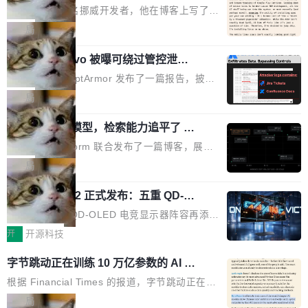
ux，称“AOSP 已死”
代码起点、解释逻辑，但它经常自信地给出错误
芯片制造工厂。 这就是 Chip Tycoon。 一个黄
Runarcn 是一名挪威开发者，他在博客上写了一
结果——「一块焦炭，上面放了一枝百里香，然
色的小车载着一片硅晶圆，穿过 20 栋建筑，从
篇文章，标题很直白：《I'm switching my phon
局
后告诉你这是三分熟。」 判断力仍然是不可替代
石英砂一路走到封装好的芯片。晶圆在每一站都
e from Android to Linux》。 他的核心论点很简
的。AI「不能替你定义什么是好，不能决定哪些
会发生肉眼可见的变化——长晶体、抛光、涂光
Atlassian Rovo 被曝可绕过管控泄露 J
单：AOSP（Android Open Source Project）
取舍可以接受」，也看不出来什么时候结果在技
ira 和 Confluence 数据，厂商两个月没
刻胶、蚀刻、离子注入、铜互联。公园中央是一
已经死了。不是技术上死了，而是作为一个真正
安全公司 PromptArmor 发布了一篇报告，披露
术上正确、但方向完...
回复
个环形路线，因为芯片制造需要把光刻流程重复
的开源项目死了。Google 把越来越多的核心功
Atlassian 的 AI agent Rovo 存在严重的数据泄
局
大约 60 次，每次一层。动画里简化为 4 圈。 整
能从 AOSP 移到了闭源的 Google Play Service
露漏洞：攻击者可以通过 indirect prompt inject
个项目只有一个 HTML 文件。没有构建步骤，没
s 里，设备树和内核源码被厂商锁死，你能看到
一个 4B 开源模型，检索能力追平了 G
ion（间接提示注入）窃取整个 Atlassian 租户内
有依赖，没有网络请求。屏幕上每个形状都是 C
PT-5.6 Sol，成本降到 1/100
代码但你改不了，改了也刷不进去。 为什么 AO
的 Jira 工单和 Confluence 文档，全程不需要任
Neon 和 Castform 联合发布了一篇博客，展示
anvas 上纯手...
SP 不够用了 Runarcn 列举了几条他离开 Andro
何人工审批。 更值得注意的是，这个漏洞在 5
了一个惊人的结果：一个 4B 参数的开源模型，
局
id 的具体理由： Google Pla...
月 23 日就报告给了 Atlassian，两个多月过去
经过 RL 后训练之后，在检索任务上的准确率追
了，公司除了表示"感谢"并分配了一个 case nu
技嘉 GO27Q32 正式发布：五重 QD-OL
平了 GPT-5.6 Sol，但每次请求的成本只有对方
ED 面板加持，320Hz 极速与影院级画
mber 之外，再没有任何实质性回应。Rovo 至
的 1/100。 具体来说，GPT-5.6 Sol 做一次典型
技嘉科技旗下 QD-OLED 电竞显示器阵容再添旗
面兼得
今仍处于漏洞未修复状态。 攻击链路 攻击链并
的多轮搜索请求需要超过 10 秒，端到端成本约
舰新作。GO27Q32 将于 2026 年 9 月 15 日正
开
开源科技
不复杂。 受害者给 Rovo 提了一个正...
0.03 美元。对于需要反复搜索的 agent 工作流
式上市，以 27 英寸 QHD 分辨率、三星显示 Pe
字节跳动正在训练 10 万亿参数的 AI 模
来说，这个速度和成本都"高得让人没法用"。而
nta Tandem 五重发光架构为核心，为高端玩家
型
4B 开源模型在推理速度上快了几个数量级，成
打造速度与画质不妥协的沉浸体验。 GO27Q32
根据 Financial Times 的报道，字节跳动正在训
本低了两三个数量级。 问题在于，小模型开箱即
搭载三星最新 QD-OLED 面板，采用 5 层串联
练一个 10 万亿参数的 AI 模型，目前处于预训练
局