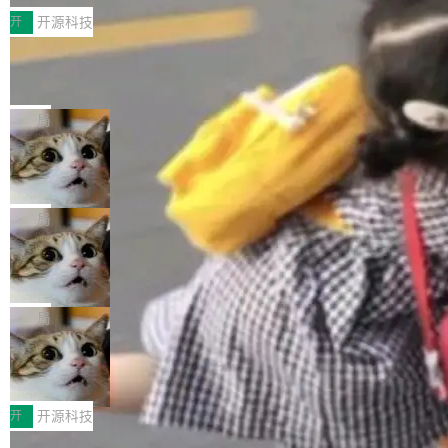
esources/i18n/messages.properties ...
常维护操作，并完整支持 Iceberg V3 格式。
村国家自主创新示范区会议中心开幕。本届大会
开
开源科技
由中关村智联软件服务业质量创新联盟主办，以
让非法状态不可表示：一篇关于 ADT
“智构可信·质创未来——AI原生时代的质量新范
的帖子在 Reddit 火了
式”为主题，直面AI从实验室走向规模化产业落地
有一种东西，一旦用过就回不去了。Alex Fedos
的核心质量命题。会上，《2026智能研发生产力
eev 管它叫"软件设计的基石"。 他说的东西不新
局
工具选型手册》发布，Testin云测的Testin XAge
鲜——代数数据类型（ADT），尤其是和类型
Cloudflare 开源内部企业 AI 平台 Clou
nt智能测试系统入选AI测试领域代表产品。对CI
（sum type）。但他说清楚了一件事：这不是类
dflare OS
O而言，这提示了一个转变：AI测试正在从效率
型系统的学术体操，是日常编码的思维方式。 文
Cloudflare 发布了一个开源项目 Cloudflare O
工具升级为企业的质量基础设施。 CIO面对的新
章从一个简单的例子切入。一个网站的深色主题
S。如果你只看官方博客，你会觉得这是又一
局
现实 过去两年，CIO们的焦虑清单上多了两项：
设置，如果用布尔值 + 可空字段来表示——bool
个"AI 知识库 + 聊天机器人"——每个大厂都在
一是如何让大模型和智能体应用安全地从PoC走
ean 表示是否可切换，nullable 的默认模式、浅
Deno 团队开源 Celld，可自托管的分
做，没什么新鲜的。 但 Kenton Varda 在 Twitte
向生产，二是如何让测试团队跟得上AI应用...
布式 Durable Objects
色方案、深色方案——会产生大量无意义的组
r 上把事情说清楚了： 今天我们发布了 Cloudfla
Ryan Dahl 领导的 Deno 团队推出了最新开源项
合。方案缺了、配置冲突了、全 null 了。要知道
re OS，一个带连接器的聊天机器人，跟其他所
目 Celld，一个能在自己机器上运行 Cloudflare
局
哪些组合有效，作者说，你得靠"文档、校验、或
有科技公司做的一样。只不过，实际上它不一
Workers 和 Durable Objects 的守护进程。 设
者部落知识"。 换个写法。Rust 的 enum，两个
样。这是 Sandstorm.io 的重制版，我十年前的
鲁大师7月新机性能/流畅/AI榜：vivo夺
计思路很直接：每个对象是一个独立的 SQLite
变体：Switchable...
性能、流畅双第一，三星Galaxy Z系列
那个创业公司。不同的是，这次它构建在 Cloudf
数据库，按名称寻址，复制到你自己的 S3 兼容
2026年7月的手机市场，由于存储等硬件成本暴
新折叠缺席
lare Workers 上——我花了九年时间搭建的平台
存储库里。节点之间只通过这个存储库协调——
增，手机厂商的日子也不好过啊，新机速度明显
开
开源科技
——并且深度集成了 AI。这基本上是我十年秘密
没有控制平面，没有共识协议。每个对象自带一
放缓，因此硝烟味淡了许多。新机参数规格除开