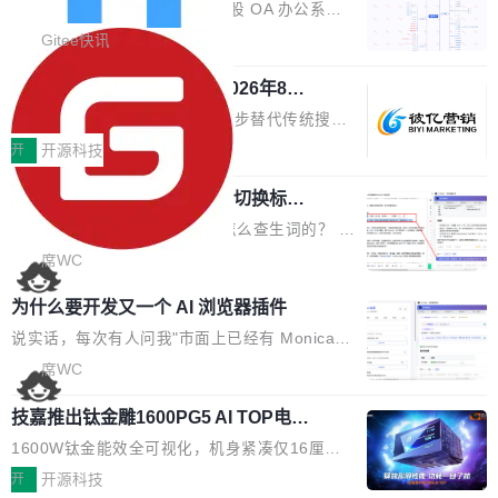
业固有认知重构等议题展开跨界对话，聚焦行业
统
「应用」，它是一个运行在浏览器引擎里的网
答卷安全性；同时升级考试能力，完善填空题判
勾股 OA v6.0.2 已经发布。 勾股 OA 办公系统
真实痛点与突破方向...
页，外面套了一层 Windows 的壳。 WebView2
分、防切屏等功能体验，并优化多项产品细节，
是一款简单实用的开源的企业办公系统。系统集
Gitee快讯
本身就是个内存大户。它加载了完整的 Edge 渲
提升整体使用体验。 新增功能 01. 新增验证手
成了系统设置、附件管理、人事管理、行政管
染引擎，包括 JavaScript 引擎...
机号后查看、修改已答问卷功能 02. 新增填空题
942亿赛道如何选对伙伴？2026年8月G
理、消息管理、资产管理、企业公告、知识网
EO公司推荐
判分功能 03. 添加协作管理员支持树形结构选择
盘、审批流程设置、办公审批、工作计划、工作
当DeepSeek、豆包等大模型逐步替代传统搜索
体验优化与修复 •页面与体验优化 优化工作台首
汇报、工作日志、日常办公、财务管理、客户管
成为用户获取信息的主要入口,品牌竞争的逻辑变
开
开源科技
页 UI 展示效果，提升页面使用体验。 优化防切
理、合同管理、项目管理、任务管理等功能模
了:不再是争抢关键词排名,而是想办法进入AI脱
屏提醒规则，调整为每次切屏均触发提示，提升
块。系统简约，易于功能扩展，方便二次开发，
任意网页划词 AI 问答：不用切换标签页
口而出的那个答案。"GEO公司推荐"这个搜索词
考试规范性。 优化登录状...
的效率秘诀
可以用来做日常 OA，CRM，ERP，业务管理等
背后,折射的是企业面对新兴服务赛道时的集体困
看英文技术文档的时候，你是怎么查生词的？ 我
系统。 勾股OA6.0.2版本主要是对勾股OA 6第
惑——该信谁、看什么、怎么选。 据易观分析
猜大多数人的流程是：选中单词 → Ctrl+C → 切
席WC
一个大版本发布的部分功能细节优化和bug问题
《中国GEO市场产业图谱》数据,2026年中国GE
到翻译标签页 → Ctrl+V → 看翻译 → 切回原
修复的版本，具体更新日志如下： 1、补全新版
为什么要开发又一个 AI 浏览器插件
O行业规模预计达942亿元,同比增长169.7%。G
文。遇到不懂的代码片段，再切到 ChatGPT 问
本的各个审批类型的审批单导出 2、优化各个审
artner同期预测,传统搜索引擎访问量年内将下滑
一下。来回切换几次，思路早断了。 今天介绍的
说实话，每次有人问我"市面上已经有 Monica、
核反确认审批的逻辑，使...
25%,AI载体流量占比突破40%;埃森哲2025年中
开源 Chrome 扩展 AI Helper，有一个划词浮动
Sider、Copilot for Chrome 这些 AI 浏览器插件
席WC
国消费者调研则指出,37%的用户在有明确购买需
工具栏功能，能让你在任意网页选中文本就直接
了，你为什么还要再做一个"，我都觉得这个问题
求时倾向于先问AI。几组数据指向一致:GEO已
技嘉推出钛金雕1600PG5 AI TOP电
用 AI，完全不用切换标签页。 划词工具栏是什
问得好。 因为我自己也是从用户变成开发者的。
从营销"加分项"变成品牌在AI时...
源：为发烧级主机与本地AI算力打造旗
么 安装 AI Helper 后，在任意网页选中文本，选
现有产品的天花板 我用过不少 AI 浏览器插件。
1600W钛金能效全可视化，机身紧凑仅16厘米
舰供电方案
区旁边会自动浮现一个工具栏： 工具 功能 典型
刚开始觉得都挺好——选中一段文字，弹出解
继2026台北电脑展首度亮相后，技嘉科技近日正
开
开源科技
场景 AI 搜索 联网搜索相关信息 看到陌生概念，