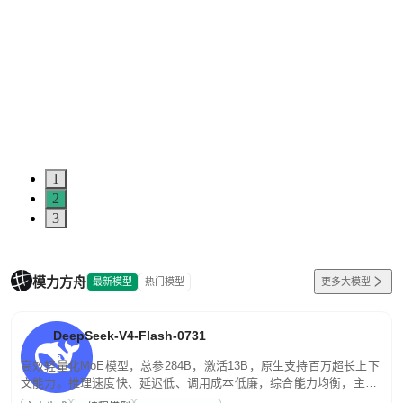
1
2
3
模力方舟
最新模型
热门模型
更多大模型
DeepSeek-V4-Flash-0731
高效轻量化MoE模型，总参284B，激活13B，原生支持百万超长上下
文能力。推理速度快、延迟低、调用成本低廉，综合能力均衡，主打
高并发、轻量化任务，适合日常对话、内容创作、基础 RAG、批量