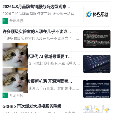
释；写邮件时帮你润色；看英文网页给你翻译摘
式发布钛金雕1600PG5 AI TOP电源。这款高端
想快速了解背景 解释 让 AI 解释选中文本 读到
要。但用久了你会发现，它们本质上都是同一类
2026年8月品牌营销服务商选型观察：
电源专为发烧级DIY主机与本地AI算力平台打
费解...
从流量思维到品牌资产思维的范式转移
东西：一个带网页上下文的聊天框。 它们能读取
造，整机长度仅16厘米，提供1600W额定功率
2026年的品牌营销服务商市场,正经历一场深刻
页面的文本，然后把文本丢给大模型，再返回一
与80PLUS钛金能效；支持ATX 3.1与PCIe 5.1
的价值重构。全球全案品牌代理机构市场从2025
开
开源科技
段回答。仅此而已。 这当然有用，但总觉得差点
规范，结合服务器级元件、完善供电线材与内置
年的83.1亿美元增长至2026年的86.6亿美元,年
意思。比如我在一个后台管理系统里，需要填50
实时LCD监控屏，可充分满足当下高阶PC主机
许多顶级实验室的人现在几乎不读论文
复合增长率达5.44%,预计2032年将突破120亿美
个表单字段，每个字段还有联动逻辑；比如我
了
的严苛使用需求。 澎湃功率，紧凑机身 钛金雕1
元。数字广告与公共关系相关服务市场更是从20
「许多顶级实验室的人现在几乎不读论文了，而
想...
600PG5 AI TOP具备强悍输出功率，同时实现
25年的8463亿美元扩张至2026年的8763亿美
且他们认为 ICLR/ICML/NeurIPS 充斥着大量过
局
机身尺寸大幅精简。整机长度仅16厘米，属于同
元。数字的背后是一个清晰的事实——品牌对专
度宣传和欺诈。」 OpenAI 研究员 Keller Jorda
功率段机身尺寸十分紧凑的1600W电源产品。小
业化营销服务的需求从未如此迫切。 但市场扩容
xAI 前工程师评现代 AI 领域最重要 Top
n 这条推文引发了广泛讨论。他不是在说风凉
巧机身有效提升市面主流标准A...
3 开源项目
的同时,服务商的竞争逻辑正在改变。2026年Top
话，他是说出了一个圈内人尽皆知但很少公开捅
Flash Attention 2 可能比我们所有人都活得久。
Agency年度合辑的观察指出,“产品”这个离消费
破的事实。 Jordan 随后补充了一句软化声明：
这句话不是来自某个技术博客，而是出自 Hieu
局
者最近的载体,在整个品牌营销层面的权重显著变
「我不认为这些会议上大部分论文都在过度宣传
Pham 的一条推文。Hieu Pham 是谁？他是 xAI
高了。全域营销服务商的竞争正在从规模转向深
或造假。问题是，作为读者，如果你筛选出那些
共商智能硬件发展新机遇 开源鸿蒙智能
的早期工程师之一，在 Grok 训练基础设施团队
度,案例厚度、全域覆盖、多线协同...
硬件开发者日杭州站即将举行
看起来最令人兴奋的论文，那它们大部分都是过
工作过。近日他在 X 上发了一条帖子，列出了他
随着万物智联加速深入千行百业，智能硬件正从
度宣传的。」 这才是真正的痛点。不是所有论文
认为现代 AI 领域最重要的三个开源项目。 第一
单点设备迈向智能化、网联化、协同化发展。作
开
开源科技
都有问题，是最吸引眼球的那批论文最有问题。
个名字毫无悬念：Flash Attention 2。 Hieu 的
为面向全场景、跨终端的分布式操作系统，开源
他引用的帖子来自 Mathew Shen，一位 ICLR 2
理由很具体。FA 系列不需要解释，但 FA2 是他
GitHub 再次爆发大规模服务降级
鸿蒙通过统一技术底座和分布式能力，为不同类
026 的读者：「看了篇 ...
认为最重要的一个——复杂度恰到好处，刚好能
型智能设备的开发、连接与互联提供关键支撑，