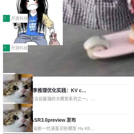
理两个方面，让用户的每一份算力都看得清、管
作者）、Quoc Le（Google 大脑核心成员，Se
让“代码语义理解”深度释放AI Coding
耳科技研发的企业级终端编码智能体——一位全
得住、用得稳、省得下、更安全！ 一、从现在开
价值潜能：华为云码道（CodeArts）
q2Seq 和 DocAI 的共同发明人）以及 Oriol Vin
中文驱动的数字员工，自主理解需求、规划步
一、代码仓深度理解技术的作用与价值 在软件工
始，Token使用一目...
代码仓技术解析
yals（Gemini 联合负责人，AlphaSta...
骤、编写代码。不挑模型、不挑平台，curl 一行
程实践中，代码仓是企业核心知识资产的主要载
开
开源科技
装完即用。 开源地址：Gitee · GitCode · GitHu
体。企业级代码仓库通常包含数十万乃至数百万
b 安装 支持 Java 8+（8~26）、macOS / Linu
让“代码语义理解”深度释放AI Coding
个文件，其规模远超单次模型调用可承载的上下
价值潜能：华为云码道（CodeArts）
x / Windows / Harmony PC。 # macOS / Linu
文窗口。随着项目规模的持续扩张与代码历史的
一、代码仓深度理解技术的作用与价值 在软件工
代码仓技术解析
x / Harmony PC curl -fsSL https://solon.noea
不断累积，代码仓中的模块关系、接口契约、业
程实践中，代码仓是企业核心知识资产的主要载
开
开源科技
r.org/solon...
务逻辑等关键信息往往分散于数十乃至数百个文
体。企业级代码仓库通常包含数十万乃至数百万
件之中，形成高度复杂的知识关联网络。传统的
一条“删库”命令跑 17 小时，算法工程
个文件，其规模远超单次模型调用可承载的上下
师删光 89TB 数据只为干私活
代码检索手段（如关键词匹配、目录遍历）仅能
文窗口。随着项目规模的持续扩张与代码历史的
最高人民检察院8月4日公布了一起案件：北京一
在语法层面完成文本定位，难以触及代码的语义
不断累积，代码仓中的模块关系、接口契约、业
名90后算法工程师王某，为了给自己接的私活腾
局
内涵与结构关联，导致开发者使用代码智能体在
务逻辑等关键信息往往分散于数十乃至数百个文
服务器空间，删光了公司AI游戏部门的全部核心
理解大规模代码仓时面临显著"代码仓理解"瓶
件之中，形成高度复杂的知识关联网络。传统的
Cloudflare 分享推理优化实践：KV ca
数据。 王某2024年1月入职东城区某科技公司AI
颈。 代码仓深度理解服务（以下简称" CodeBas
che 量化 + 权重压缩，吞吐量提升 4
代码检索手段（如关键词匹配、目录遍历）仅能
短剧部门，有互联网大厂背景。在公司内部架构
Kimi 和 GLM 是当前最强的大模型系列之一，但
e深度理解服务"）是华为云码道（CodeA...
1%，成本降 30%
在语法层面完成文本定位，难以触及代码的语义
调整期间，部门三次通知全员将数据从A集群迁
它们有一个共同的问题：太吃显存了。月之暗面
局
内涵与结构关联，导致开发者使用代码智能体在
移到B集群，王某都回复了"收到"。 他没有迁移
的 Kimi K 系列和智谱的 GLM 都是长上下文、M
理解大规模代码仓时面临显著"代码仓理解"瓶
数据。2024年9月3日下午4点，他使用此前登录
腾讯混元 Hy ASR3.0preview 发布
oE 架构的大模型，好用到让人上瘾，但 GPU 显
颈。 代码仓深度理解服务（以下简称" CodeBas
的账号密码进入A集群，输入了一条被程序员圈
存永远不够用。 Cloudflare 的 Workers AI 团队
腾讯混元正式推出新一代语音识别模型 Hy ASR
e深度理解服务"）是华为云码道（CodeA...
称为"删库跑路"的命令——最高管理员权限、无