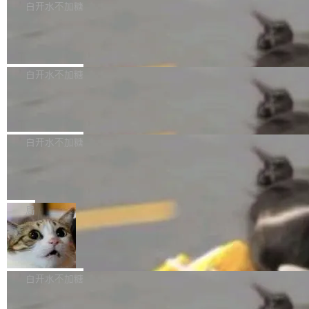
一直在跑这些模型的推理。他们在官方博客上发
3.0preview。基于最新一代大语言模型 Hy3 的
白开水不加糖
需确认、强制递归删除。17个小时后，运维人员
了一篇技术文章，详细拆解了三种让大模型在 G
语言理解能力，以及融合了高精度语音识别与深
发现异常并中止进程时，89TB数据已经没了。
PU 上跑得更省、更快的技术手段——KV cache
Pale Moon 34.3.2 发布，苍月浏览器
度语义理解能力，实现了语音识别能力的全面升
删掉的是AI游戏部门的全部开发文件，包括公司
量化、模型权重压缩、以及共享 KV cache 的完
级。 根据介绍，Hy ASR3.0preview 目标在于：
Pale Moon 34.3.2 现已发布，这是一个安全更
自研的多个文生3D和...
整性保护。效果是：吞吐量提升 41%，每 token
让语音识别不再只是听清，而是真正听懂。通过
新和少量网页兼容性修复版本。 Changes/fixe
白开水不加糖
成本降低 30%，精度不变。 FP8 省的不仅是显
先理解你的语境和意图，再把准确的文字直接给
s： 实现了URL.Parse()便捷功能 对浏览器内部
存 KV cache 是推理时最吃显...
到你。从“逐字转写、单点优化”演进为“理解语
PostgreSQL 18/19 新特性深度解读
函数添加了多项边界检查，以避免潜在的越界访
境、兼容场景、一键直出”。 Hy ASR 3.0 previe
问、下溢和溢出。（DiD） 修复了加载和解析内
演讲者分享了一个有趣的实践：面对 PG 18 已
w 不要求标准普通话，方言识别覆盖粤语、吴语
容提供的字体时出现的几个问题 为避免音频加
发布的 Release Notes，他利用 AI 工具（如 Co
白开水不加糖
等 10 大方言片区和 20 余个二级小片区。在开
载、处理和播放过程中可能出现的一系列错误，
pilot）对数千条 commit 日志进行自动分析，先
源评测集中，Hy ASR 3.0 preview 在多语种的
对音频采样频率设定了下限 采样率低于 8kHz
慕尼黑市政府为全职开源项目维护者提
让模型总结出三十余条潜在特性，再逐条要求生
WER（...
供资助
（通常被认为是 "telephone"/"walkie-talkie" 音
成详细解释和代码校验，最终筛选出对用户体感
"在过去大约 10 年的大部分时间里，libexpat 的
质的最低采样率）的音频格式将被拒绝 修复了 C
最强的若干项。对于尚未正式发版的 PG 19，则
维护工作一直与我的日常工作、家务、社交生活
局
SS 圆角虚线样式中可能存在的问题 如果表单中
通过拉取过去一年内（从 PG 18 Beta1 时间点
和休闲娱乐竞争时间。" 这是 libexpat 维护者 S
的图像元素不在同一个子树中，则它们将不再关
至今）的所有 commit，同样交由 AI 分析提炼。
Firefox 153.0.3 发布
ebastian Pipping 写在博客里的话。8 月 4 日，
联 加...
经过人工复核，准确度令人满意。这一方法也为
他宣布了一个新消息：从 2026 年 8 月 1 日起，
Firefox 153.0.3 现已发布，具体更新内容如
社区爱好者提供了高效跟踪新版本的思路。
他可以全职维护 libexpat 了，最长 6 个月。发
下： New Smart Window 包含多项增强功能：
白开水不加糖
工资的是慕尼黑市政府。 libexpat 是一个 C99
<ul> <li>现在建议列表会显示更多结果，方便用
编写的流式 XML 解析器，MIT 许可证。和 libx
Cloudflare Computer 开源：你的 Age