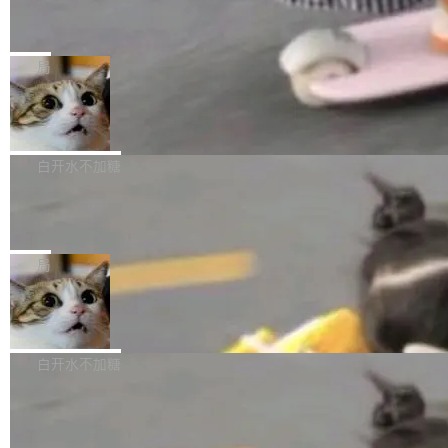
计划的顶峰。 十年前，Ken...
个小型数据库，应用天然按分片构建，单个数据
Zed 推出 DeltaDB，一个记录 commit
高价的三星折叠（三星Galaxy Z Fold8 Ultra / Z
之间所有操作的版本控制系统
库的竞争和爆炸半径问题在设计层面就被消除
Fold8 / Z Flip8）外，其余要么是中低端机器，
Zed 编辑器团队发布了新项目——DeltaDB，一
了。 闲置的 cell 会休眠到几乎不占资源。当 cel
例如iQOO Z11i、REDMI Note 17、REDMI No
个在 git commit 之间记录每一次编辑操作的版
局
l 迁移或唤醒时，新宿主从 S3 恢复 SQLite 数据
te 17 Pro、OPPO K15，要么是vivo X300 E这
本控制系统。目前处于 Early Access 阶段。 De
库继续执行。存储库是持久化的唯一真相...
样的次旗舰。 Galaxy Z Fold8 Ultra / Z Fold8 /
SpaceXAI 单季资本开支达 183 亿美元
ltaDB 的核心思路直接写在 landing page 最显
Z Flip8三款折叠屏新机均在7月22日发布，且全
眼的位置：「Software is made between com
根据风险投资人Tomer Tunguz 博客（VC 分
部搭载骁龙8 Elite Gen5 for Galaxy，它们本该
mits」——软件是在 commit 之间写出来的。git
析）披露的最新分析与第二季度业绩报告，Spac
白开水不加糖
是7月性...
只记录了你提交的最终状态，但真正的工作过程
eXAI在上个季度的总资本支出飙升至183.7亿美
——打字、删改、试错、agent 对话——都在 co
Meta 发布终端编程 Agent“Muse Cod
元。其中，绝大部分资金被直接用于 AI 领域，
e” 和 Muse Spark 1.2 模型
mmit 之间的空隙里丢失了。 DeltaDB 要做的就
金额高达158.3亿美元，这一单项投入已经逼近
Meta 今天发布了两款 AI 产品：Muse Code，
是把这段空隙补上。 回退到任何一次编辑：Delt
微软同期总资本开支的四成。 与亚马逊、Alpha
一个在终端里运行的编程 agent；Muse Spark
局
aDB 捕获 commit 之间的每一次操作，...
bet、微软以及 Meta 等传统科技巨头相比，Spa
1.2，驱动这个 agent 的新模型。一句话概括：
ceXAI的资金消耗速度尤为引人瞩目。然而，支
美团开源 LoHoSearch，用知识图谱校
你可以用 curl -fsSL https://dev.meta.ai/install.
准 AI 能力认知
撑庞大支出的资金来源却呈现出截然不同的面
sh | bash 安装一个能在大项目里自动规划、写
机器出题的前提，是让机器拥有全局视野。整个
貌。数据显示，微软和 Meta 主要依托充沛的经
代码、验证结果的 AI 终端工具。 据介绍，Muse
构建流程可以分为四个环节：建图 → 控制难度
白开水不加糖
营现金流来覆盖资本开支，其资本支出覆盖率分
Code 是 Meta 的编程 agent 产品。它和市场上
→ 质量把关 → 数据概览。
别达到155% 和106%;而SpaceXAI的经营现金
已有的终端编程 agent 在设计理念上有几个明显
腾讯开源 UCL-MPComm 通信库
流仅能覆盖资本开支的12...
的差异点。 异步后台 agent：Muse Code 有一
腾讯网平团队宣布开源了 UCL-MPComm 通信