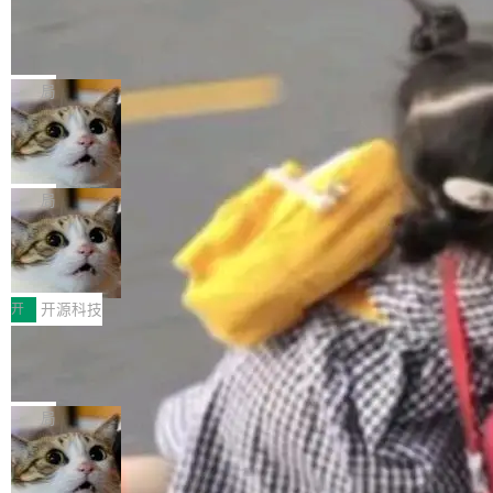
工资的是慕尼黑市政府。 libexpat 是一个 C99
<ul> <li>现在建议列表会显示更多结果，方便用
编写的流式 XML 解析器，MIT 许可证。和 libx
Cloudflare Computer 开源：你的 Age
户查找历史记录和切换到已打开的标签页。（<a
nt 需要一台电脑，而不是一个容器
ml2 一样，它是世界上使用最广泛的 XML 解析
href="https://bugzilla.mozilla.org/show_bug.c
Cloudflare 开源了名为 @cloudflare/computer
库之一。你的操作系统、浏览器、无数的基础设
gi?id=2019042">Bug&nbsp;2019042</a>）</l
的 npm 包。项目的核心论点是：容器不适合 Ag
局
施软件，很可能都在用它。而过去十年，维护它
i> <li>现在，助手可以直接使用 Exa 的网络搜索
ent 计算。真正适合的，是 Isolate。 Cloudflare
的人一直在用业余...
结果回答问题，而无需将问题转交给搜索引擎。
OpenAI 公开邮件和聊天记录回应苹果
工程师在这件事上没什么可谦虚的——他们用 W
诉讼，称“Apple is getting this wron
（<a href="https://bugzilla.mozilla.org/show_
orkers 跑了十年 Isolate。用 CEO Matthew Pri
上个月，苹果一纸诉状把 OpenAI 告上法庭，指
g”
bug.cgi?id=204...
nce 的话说：「我们一生都在用 Isolate 运行代
控其挖角苹果前员工并窃取商业秘密。苹果的诉
局
码，而 AI Agent 不需要容器，它们需要的是 Iso
状把 OpenAI 描述成一个系统性地从前东家挖
late。」 容器为什么不合适 容器的问题在于启动
HUAWEI MatePad Edge上架WorkBu
人、套取机密信息的对手。 OpenAI 没发律师
ddy鸿蒙PC版，说话就能干活的AI办公
和销毁都太重了。一个 Agent 要执行的任务可能
函，也没选择庭外沉默。它在官网贴了一篇博
全能AI工作台WorkBuddy鸿蒙PC版上架HUAWE
搭子
只需要几毫秒的 CPU 时间，但容器从冷启动到
文，标题只有六个字：Apple is getting this wro
I MatePad Edge应用市场，直接下载即可使
开
开源科技
就绪要花数秒。如果未来有十...
ng。 然后，它把邮件往来和 iMessage 聊天记
用，与鸿蒙电脑上的体验一致。值得一提的是，
录全贴了出来。 他发错人了 苹果外部律师 Gabr
FFmpeg 9.0 发布：代号“Lei”，以此纪
这是目前市面上唯一支持平板接入WorkBuddy P
念中国开发者雷霄骅
iel Gross 来自 Weil 律所，2 月 23 日下午 5:53
C版的产品，搭载“人机双写”重磅功能——你写
全球知名开源多媒体框架 FFmpeg 今天正式发
给 OpenAI 总法律顾问 Che Chang 发了封邮
你的，AI写AI的，同屏协作互不干扰。一句话让
布了 9.0 版本。这个版本除了带来新一代音视频
局
件，附了一封长信，要求 OpenAI 配合调查前苹
AI帮你干活，现在开启全新体验！ 温馨提示：
处理能力和硬件加速支持之外，还有一个特殊之
果员工带走机密信...
体验WorkBuddy鸿蒙PC版前，请将 HUAWEI M
亚马逊成本失控：AI 写代码烧掉 1215
处：FFmpeg 9.0 的代号是“Lei”。 这个名字，
万元，超预算 860%
atePad Edge 升级至 HarmonyOS 6.1.0.135S