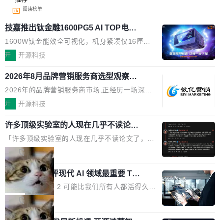
阅读榜单
技嘉推出钛金雕1600PG5 AI TOP电
源：为发烧级主机与本地AI算力打造旗
1600W钛金能效全可视化，机身紧凑仅16厘米
舰供电方案
继2026台北电脑展首度亮相后，技嘉科技近日正
开
开源科技
式发布钛金雕1600PG5 AI TOP电源。这款高端
2026年8月品牌营销服务商选型观察：
电源专为发烧级DIY主机与本地AI算力平台打
从流量思维到品牌资产思维的范式转移
造，整机长度仅16厘米，提供1600W额定功率
2026年的品牌营销服务商市场,正经历一场深刻
与80PLUS钛金能效；支持ATX 3.1与PCIe 5.1
的价值重构。全球全案品牌代理机构市场从2025
开
开源科技
规范，结合服务器级元件、完善供电线材与内置
年的83.1亿美元增长至2026年的86.6亿美元,年
实时LCD监控屏，可充分满足当下高阶PC主机
许多顶级实验室的人现在几乎不读论文
复合增长率达5.44%,预计2032年将突破120亿美
了
的严苛使用需求。 澎湃功率，紧凑机身 钛金雕1
元。数字广告与公共关系相关服务市场更是从20
「许多顶级实验室的人现在几乎不读论文了，而
600PG5 AI TOP具备强悍输出功率，同时实现
25年的8463亿美元扩张至2026年的8763亿美
且他们认为 ICLR/ICML/NeurIPS 充斥着大量过
局
机身尺寸大幅精简。整机长度仅16厘米，属于同
元。数字的背后是一个清晰的事实——品牌对专
度宣传和欺诈。」 OpenAI 研究员 Keller Jorda
功率段机身尺寸十分紧凑的1600W电源产品。小
业化营销服务的需求从未如此迫切。 但市场扩容
xAI 前工程师评现代 AI 领域最重要 Top
n 这条推文引发了广泛讨论。他不是在说风凉
巧机身有效提升市面主流标准A...
3 开源项目
的同时,服务商的竞争逻辑正在改变。2026年Top
话，他是说出了一个圈内人尽皆知但很少公开捅
Flash Attention 2 可能比我们所有人都活得久。
Agency年度合辑的观察指出,“产品”这个离消费
破的事实。 Jordan 随后补充了一句软化声明：
这句话不是来自某个技术博客，而是出自 Hieu
局
者最近的载体,在整个品牌营销层面的权重显著变
「我不认为这些会议上大部分论文都在过度宣传
Pham 的一条推文。Hieu Pham 是谁？他是 xAI
高了。全域营销服务商的竞争正在从规模转向深