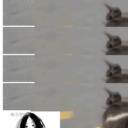
可以用来分析、提炼、审阅、建议，但不能用来
有限公司披露IPO发行价格及战略配售结果，杭
白开水不加糖
创作。 具体来说，LLM 生成的代码可以提交，
州深度求索人工智能基础技术研究有限公司（De
Docker 29.7.2 发布
但必须满足五个条件：预先安排、非关键、高质
epSeek）获配93.3399万股，按150.8元/股发行
量、充分测试、充分审查，并且必须披露。LLM
价格计算，认购金额约1.41亿元，股份锁定期为
Docker 29.7.2 现已发布，具体更新内容如下：
不得生成涉及安全性的关键变更，除非作者本身
36个月。 公告显示，本次宇树科技战略配售对
Bug fixes and enhancements 修复多次传递同
白开水不加糖
就是领域专家。即使如此，政策也"强烈不建
象主要包括长期投资机构、与公司业务具有战略
一环境变量时，docker service create和docker
议"这么做。 对于不披露的情况，审核者可以直
合作关系或长期合作愿景的大型企业、科创板保
Apache Fluss 毕业成为顶级项目
service update会发生 panic 的问题。docker/cl
接关闭 PR，无需解释。 政策作者 Jynn Ne...
荐人跟投子公司，以及公司高级管理人员和核心
i#7145 修复了 Docker Engine 29.7.0 中引入的
今年 7 月，Apache Fluss 的毕业提案在 Apach
员工参与设立的专项资产管理计划。其中，Dee
一个回归问题，该问题导致拉取镜像时会拒绝包
e 孵化器项目管理委员会（IPMC）投票中获得
白开水不加糖
pSeek作为与宇树科技具备战略合作关系的企
含绝对 hardlink 目标的镜像（此类镜像由某些镜
全票通过，随后获 Apache 软件基金会董事会批
业，获配股份数量占本次发行数量的2.31%。 除
像构建工具生成）。moby/moby#53305 修复了
马斯克 AI 百科项目 Grokipedia 被曝数
准。今天，Apache 软件基金会正式宣布 Apach
DeepSeek外，腾讯旗下上海启善投资有限公司
月未更新
Docker Engine 29.7.0 中引入的一个回归问
e Fluss 孵化毕业，成为 Apache 顶级项目（TL
埃隆·马斯克推出的AI百科项目 Grokipedia 被曝
获配9...
题，该问题可能导致在旧版 Linux 内核...
P）！这一里程碑不仅标志着 Fluss 迈入新的发
长期停止内容更新，未能实现其作为“AI版维基百
白开水不加糖
展阶段，也将进一步推动流式存储、实时湖仓与
科”替代品的目标。 据 Lawfare 最新调查，自今
AI 数据基础加速融合，为实时数据基础设施的发
Solon I18n：三种解析器，零样板代码
年4月以来，Grokipedia 页面更新功能基本停
展开启新的篇章。
滞，过去三个月内没有任何条目完成更新，用户
如果你在 Spring Boot 里做过国际化，流程大概
提交的编辑请求也长期处于待处理状态。 Groki
是这样的：配 MessageSource 的 Bean、写 R
梅子酒好吃
pedia 于去年底上线，定位为由人工智能生成内
eloadableResourceBundleMessageSource、
容的百科平台，被马斯克视为传统众包百科网站
Apache Doris 4.1 全面增强 Iceberg：
声明 LocaleResolver、注册 LocaleChangeInt