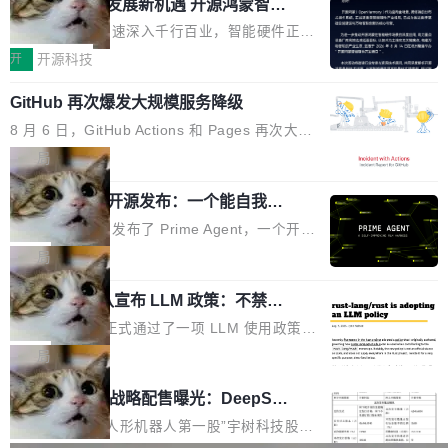
或造假。问题是，作为读者，如果你筛选出那些
共商智能硬件发展新机遇 开源鸿蒙智能
的早期工程师之一，在 Grok 训练基础设施团队
度,案例厚度、全域覆盖、多线协同...
硬件开发者日杭州站即将举行
看起来最令人兴奋的论文，那它们大部分都是过
工作过。近日他在 X 上发了一条帖子，列出了他
随着万物智联加速深入千行百业，智能硬件正从
度宣传的。」 这才是真正的痛点。不是所有论文
认为现代 AI 领域最重要的三个开源项目。 第一
单点设备迈向智能化、网联化、协同化发展。作
开
开源科技
都有问题，是最吸引眼球的那批论文最有问题。
个名字毫无悬念：Flash Attention 2。 Hieu 的
为面向全场景、跨终端的分布式操作系统，开源
他引用的帖子来自 Mathew Shen，一位 ICLR 2
理由很具体。FA 系列不需要解释，但 FA2 是他
GitHub 再次爆发大规模服务降级
鸿蒙通过统一技术底座和分布式能力，为不同类
026 的读者：「看了篇 ...
认为最重要的一个——复杂度恰到好处，刚好能
型智能设备的开发、连接与互联提供关键支撑，
8 月 6 日，GitHub Actions 和 Pages 再次大规
驱动你去学 CuTe，但还没被那些"邪恶的" Hopp
也为产业链企业探索产品创新与商业增长打开新
模服务降级，Actions 完全不可用超过 5 小时，
局
er++ 优化所淹没，足够容易修改和适配。 更关
的空间。 8月14日，开源鸿蒙智能硬件开发者日
webhook 停发，连自托管 runner 也因调度层故
键的是 FA2 的持久性...
（OHDD：OpenHarmony Hardware Develope
Prime Agent 开源发布：一个能自我改
障无法工作。Pages、Copilot code review、C
进的编程 Agent，ARC-AGI 3 超越人类
r Day）将在杭州启航。活动面向智能硬件产业
opilot coding agent 全部受影响。从检测到完全
Prime Intellect 发布了 Prime Agent，一个开源
专家基线
链企业和开发者，邀请行业专家与资深技术顾
恢复，大约 12 小时。 这是 2026 年 8 月的第六
的编程 Agent Harness，核心设计围绕两个抽
局
问，围绕开源鸿蒙技术能力、设备适配、芯片适
起事故，其中四起与 AI/Copilot 服务相关。 Git
象：Recursive Language Model（RLM）和 C
配、功耗与稳定性调优、兼容性测评及统一互联
Hub 员工 kdaigle 在 HN 讨论中贴出了一组数
Rust 项目团队宣布 LLM 政策：不禁
ontinual Harness。在 ARC-AGI 3 基准测试
等内容展开系统讲解和实战交流，帮助企业进一
止，但你要承认哪些代码不是你写的
据：2025 年全年 10 亿次 commit。现在，每周
上，Prime Agent + Opus 5 的组合达到了 95.
Rust 语言项目正式通过了一项 LLM 使用政策，
步了解开源鸿蒙在智能...
2.75 亿次，全年预计 140 亿次。GitHub...
5% RHAE Best@1，超过了 ARC 报告的人类专
覆盖 rust-lang/rust 单一仓库的代码贡献。这不
局
家基线 95.4%。 不是又一个 coding agent 包装
是项目级别的官方立场，目前由五个团队采纳，
宇树科技 IPO 战略配售曝光：DeepSe
器 Prime Agent 的架构和市面上大多数 coding
但它可能是主流开源项目中关于 AI 辅助贡献最
ek 获配 93.3 万股，锁定 36 个月
agent 有本质区别。大多数 agent harness 的设
细致的一份规则。 政策的核心只有一句话：LLM
8月6日晚间，“人形机器人第一股”宇树科技股份
计是基于早期模型的能力—...