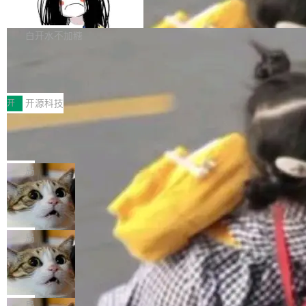
支持 UPDATE、MERGE INTO 与 Iceb
维基百科的替代方案。Lawfare 调查发现，无论
erceptor…五六步之后才能看到第一行翻译文
Apache Doris 4.1 要补齐的，正是缺失的那一
erg V3
热门页面还是低关注度页面，均未出现近期更
本。 Solon 换了个方式。整个 i18n 模块围绕三
半。在已有查询能力的基础上，Doris 进一步支
白开水不加糖
新，相关问题并非局限于特定领域，而是在不同
个解析器、一个注解、一个工具类展开——没有
持了 UPDATE、DELETE、MERGE INTO 等数
主题和访问量页面中普遍存在。 调查人员最初认
XML、没有拦截器注册、没有样板配置。 资源
Testin XAgent：CIO智能测试落地指南
据修改操作、完整的表结构管理与分区演进，以
为，Grokipedia可能只是限...
文件的约定 把文件放到 resources/i18n/ 下： r
及 rewrite_data_files、expire_snapshots 等日
7月30日，TiD2026质量竞争力大会在北京中关
esources/i18n/messages.properties ...
常维护操作，并完整支持 Iceberg V3 格式。
村国家自主创新示范区会议中心开幕。本届大会
开
开源科技
由中关村智联软件服务业质量创新联盟主办，以
让非法状态不可表示：一篇关于 ADT
“智构可信·质创未来——AI原生时代的质量新范
的帖子在 Reddit 火了
式”为主题，直面AI从实验室走向规模化产业落地
有一种东西，一旦用过就回不去了。Alex Fedos
的核心质量命题。会上，《2026智能研发生产力
eev 管它叫"软件设计的基石"。 他说的东西不新
局
工具选型手册》发布，Testin云测的Testin XAge
鲜——代数数据类型（ADT），尤其是和类型
Cloudflare 开源内部企业 AI 平台 Clou
nt智能测试系统入选AI测试领域代表产品。对CI
（sum type）。但他说清楚了一件事：这不是类
dflare OS
O而言，这提示了一个转变：AI测试正在从效率
型系统的学术体操，是日常编码的思维方式。 文
Cloudflare 发布了一个开源项目 Cloudflare O
工具升级为企业的质量基础设施。 CIO面对的新
章从一个简单的例子切入。一个网站的深色主题
S。如果你只看官方博客，你会觉得这是又一
局
现实 过去两年，CIO们的焦虑清单上多了两项：
设置，如果用布尔值 + 可空字段来表示——bool
个"AI 知识库 + 聊天机器人"——每个大厂都在
一是如何让大模型和智能体应用安全地从PoC走
Deno 团队开源 Celld，可自托管的分
ean 表示是否可切换，nullable 的默认模式、浅
做，没什么新鲜的。 但 Kenton Varda 在 Twitte
向生产，二是如何让测试团队跟得上AI应用...
布式 Durable Objects
色方案、深色方案——会产生大量无意义的组
r 上把事情说清楚了： 今天我们发布了 Cloudfla
Ryan Dahl 领导的 Deno 团队推出了最新开源项
合。方案缺了、配置冲突了、全 null 了。要知道
re OS，一个带连接器的聊天机器人，跟其他所
目 Celld，一个能在自己机器上运行 Cloudflare
局