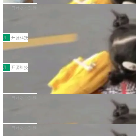
V ...
注意这是 OpenCode 一家的消耗。 OpenCode
作系统的第十八个主要版本。 自 NetBSD 10.1
白开水不加糖
是 Anomaly 出品的 AI 编程工具，套餐 10 美元/
以来的变化 更新亮点： 新增对 RISC-V 处理器
月。用户交了 10 美元，就能用 DeepSeek Flas
2026 ChinaJoy鸿蒙游戏增长臻享会举
架构的支持。NetBSD 11.0 是首个支持 64 位 R
办，鲸鸿动能系统呈现游戏行业解决方
h 随便写代码，按网友说法：「怎么使劲用也用
ISC-V 平台的稳定版本，涵盖一系列基于 StarFi
8月1日，2026 ChinaJoy期间，鸿蒙游戏增长臻
案
不完。」5T 来自免费额度，3T 来自 Go...
ve JH71XX 的设备，例如 VisionFive 2、PINE
享会在上海举办。鸿蒙生态的全场景智慧营销平
开
开源科技
64 STAR64，以及 QEMU。 增强了对 POSIX.1
台鲸鸿动能协同华为游戏中心，面向游戏行业开
-2024 和 C23 编程接口标准的兼容性。 compat
技嘉X3D系列再添新成员 B850 AORU
发者及生态伙伴，系统呈现了平台在游戏领域的
S ELITE X3D主板强化性能体验
_linux(8) 增强了对 Linux 系统调用的支持，包
完整能力版图——从IAP高价值用户的全周期经
面向AMD Ryzen X3D处理器玩家，技嘉X3D系
括 epoll（围绕 kqueue 实现）、POSIX 消息队
营、到IAA游戏的“买变一体”正循环、再到联运与
列主板阵容迎来新成员——B850 AORUS ELITE
开
开源科技
列、...
广告协同的全链路经营闭环，以及面向全球市场
X3D。作为面向主流高性能平台打造的全新主板
的出海增长布局。 华为终端云业务商业化销售负
Zadig v5.0 发布：AI 发布专员与 AI 审
产品，B850 AORUS ELITE X3D延续技嘉在X3
查专员上线
责人在开场致辞中表示，游戏开发者的核心诉求
D平台优化上的技术积累，旨在为游戏玩家带来
我们团队这几天最大的卡点不是 AI 写得不够
已不再是“多一个投放渠道”，而是一套能够持续
更稳定、更高效的装机选择。 B850 AORUS ELI
好，是 AI 写得太好了。 好到审查排期从两天的
白开水不加糖
驱动增长的体系。截至目前，搭载HarmonyOS
TE X3D基于AMD AM5平台打造，支持AMD Ry
活儿拖成了五天。PR 一堆起来没人敢合，发布
6的终端设备已突破7000万台，注册开发者数量
zen 9000/8000/7000系列处理器，并针对X3D
Dgraph v25.4.0 发布，具有图形后端的
窗口推了又推。好到合进 main 分支的代码，我
已突破 1100 万。随着鸿蒙生态汇聚越来越多的
原生 GraphQL 数据库
处理器特性进行平台级优化。其搭载X3D鸡血模
们自己都没看完。 这事不是个例。GitLab 调研
Dgraph 是一个水平可扩展的分布式 GraphQL
高质量游戏...
式2.0，可根据不同使用场景释放处理器潜力，
过 1528 名开发者，85% 说 AI 把瓶颈从写代码
数据库，有一个图形后端。作为一个原生的 Gra
白开水不加糖
帮助玩家在游戏与高负载应用中获得更充分的性
转移到了审代码。 写代码有人替你干了。但审代
phQL 数据库，它严格控制数据在磁盘上的排列