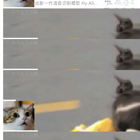
颈。 代码仓深度理解服务（以下简称" CodeBas
的账号密码进入A集群，输入了一条被程序员圈
存永远不够用。 Cloudflare 的 Workers AI 团队
腾讯混元正式推出新一代语音识别模型 Hy ASR
e深度理解服务"）是华为云码道（CodeA...
称为"删库跑路"的命令——最高管理员权限、无
一直在跑这些模型的推理。他们在官方博客上发
3.0preview。基于最新一代大语言模型 Hy3 的
白开水不加糖
需确认、强制递归删除。17个小时后，运维人员
了一篇技术文章，详细拆解了三种让大模型在 G
语言理解能力，以及融合了高精度语音识别与深
发现异常并中止进程时，89TB数据已经没了。
Pale Moon 34.3.2 发布，苍月浏览器
PU 上跑得更省、更快的技术手段——KV cache
度语义理解能力，实现了语音识别能力的全面升
删掉的是AI游戏部门的全部开发文件，包括公司
量化、模型权重压缩、以及共享 KV cache 的完
级。 根据介绍，Hy ASR3.0preview 目标在于：
Pale Moon 34.3.2 现已发布，这是一个安全更
自研的多个文生3D和...
整性保护。效果是：吞吐量提升 41%，每 token
让语音识别不再只是听清，而是真正听懂。通过
新和少量网页兼容性修复版本。 Changes/fixe
白开水不加糖
成本降低 30%，精度不变。 FP8 省的不仅是显
先理解你的语境和意图，再把准确的文字直接给
s： 实现了URL.Parse()便捷功能 对浏览器内部
存 KV cache 是推理时最吃显...
PostgreSQL 18/19 新特性深度解读
到你。从“逐字转写、单点优化”演进为“理解语
函数添加了多项边界检查，以避免潜在的越界访
境、兼容场景、一键直出”。 Hy ASR 3.0 previe
问、下溢和溢出。（DiD） 修复了加载和解析内
演讲者分享了一个有趣的实践：面对 PG 18 已
w 不要求标准普通话，方言识别覆盖粤语、吴语
容提供的字体时出现的几个问题 为避免音频加
发布的 Release Notes，他利用 AI 工具（如 Co
白开水不加糖
等 10 大方言片区和 20 余个二级小片区。在开
载、处理和播放过程中可能出现的一系列错误，
pilot）对数千条 commit 日志进行自动分析，先
源评测集中，Hy ASR 3.0 preview 在多语种的
对音频采样频率设定了下限 采样率低于 8kHz
慕尼黑市政府为全职开源项目维护者提
让模型总结出三十余条潜在特性，再逐条要求生
WER（...
供资助
（通常被认为是 "telephone"/"walkie-talkie" 音
成详细解释和代码校验，最终筛选出对用户体感
"在过去大约 10 年的大部分时间里，libexpat 的
质的最低采样率）的音频格式将被拒绝 修复了 C
最强的若干项。对于尚未正式发版的 PG 19，则
维护工作一直与我的日常工作、家务、社交生活
局
SS 圆角虚线样式中可能存在的问题 如果表单中
通过拉取过去一年内（从 PG 18 Beta1 时间点
和休闲娱乐竞争时间。" 这是 libexpat 维护者 S
的图像元素不在同一个子树中，则它们将不再关
至今）的所有 commit，同样交由 AI 分析提炼。
Firefox 153.0.3 发布
ebastian Pipping 写在博客里的话。8 月 4 日，
联 加...
经过人工复核，准确度令人满意。这一方法也为
他宣布了一个新消息：从 2026 年 8 月 1 日起，
Firefox 153.0.3 现已发布，具体更新内容如
社区爱好者提供了高效跟踪新版本的思路。
他可以全职维护 libexpat 了，最长 6 个月。发
下： New Smart Window 包含多项增强功能：
白开水不加糖