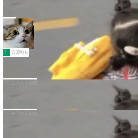
能表现。 在核心规格方面，B850 AO...
码、把关发版这两道关，还得靠人肉扛。 V5.0
竹知了：一个零依赖的单文件 HTML，
方式，以优化查询性能和吞吐量，减少集群中的
把儿时竹蝉玩具搬进浏览器
想让 AI 一起盯。
磁盘寻道和网络调用。 Dgraph v25.4.0 现已发
竹知了（zhuzhiliao）是那种小时候路边摊上几
布，具体更新内容包括： feat(zero)：Zero 现
块钱的玩意儿——一根小竹签，一个竹筒，一头
局
支持 --security superflag（token=...;whitelist
系着涂了松香的线。甩起来，竹膜震动，发出“哇
=...），与 Alpha 版本的格式一致，并据此对其
30倍效率升级：解锁医学影像数据要素
——哇”的蝉鸣声。实物越来越难找了，有开发者
价值化的真实路径
管理 HTTP 端点进行授权。 <blockquote> <p>
把它做成了 Web 玩具，放在 zhuzhiliao.imsai.c
完成一例腹部CT影像标注，张医生过去需要约1
<span><strong>警告：</strong>&nbsp;Zero
c 上，并在 GitHub 开源。 玩法很简单：按住屏
20个小时。他必须在数百张连续影像上，一笔一
开
开源科技
的 admin ...
幕画圈，或者直接甩手机。页面会实时显示转速
笔勾画边界，一层一层识别肌肉组织。如今，使
（圈/秒），声音来自真实竹知了录音的 1.72 秒
Apache Dubbo-go v3.3.2 正式发布
用东软飞标医学影像标注平台，同样的工作缩短
采样，无缝循环。音频解码失败时，还有一套合
至4小时，效率提升30倍。 这组数字背后，改变
这个版本面向生产环境，重心在内核稳定性。我
成兜底——锯齿波振荡器模拟脉冲，并联带通共
的不只是速度，而是把医学影像转化为AI能力的
们彻底收敛了旧配置体系，扩展了 Triple 协议与
白开水不加糖
振峰模拟竹膜和筒腔共鸣。 技术细节上，物理引
路径真正打通了。 大型医院积累的影像数据规模
泛化调用能力，加强了应用级元数据和服务治
擎是绳系质点模型：重力、弹性绳（只拉不
庞大，但不能直接用于训练模型。器官、病灶和
Calibre 9.12 发布，功能强大的开源电
理，同时集中修了并发安全、资源泄漏和热路径
推）、空气阻力，1/240 秒定步长积...
子书工具
组织边界，必须由专业医生逐层识别、标记和校
性能问题。
Calibre 开源项目是 Calibre 官方出的电子书管
正，才能成为机器能理解的高质量数据。医学影
理工具。它可以查看，转换，编辑和分类所有主
白开水不加糖
像AI落地最昂贵的环节，不是算法，是专业医生
流格式的电子书。Calibre 是个跨平台软件，可
的时间。 张医生是某三甲医院放射科副主任医
SwiftUI 问世七年了，为什么开发者还
以在 Linux、Windows 和 macOS 上运行。 Cal
师，牵头一项腹部肌肉影像课题。他需要在数百
在骂它？
ibre 9.12 现已正式发布，此次更新内容如下：
Yakov Manshin 发了一期长达 40 分钟的 YouT