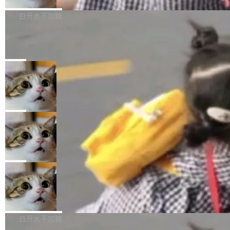
来自中国开发者雷霄骅（Lei Xiaohua）。 对于
外媒近日曝光了亚马逊的多份内部报告显示，AI
P9 patch03及以上版本。 *升级路径：设置 > 搜
很多中国音视频开发者而言，这个名字并不陌
导致公司在多个项目上超支。《金融时报》报道
白开水不加糖
索“软件更新” > 检查更新，即可搜索新版本，下
生。十年前，他通过大量中文技术文章、源码分
称，仅一个项目的成本超支就高达 180 万美元
载安装完成升级即可。 没有...
析和开源示例，让一代开发者第一次真正理解 F
Hugging Face CEO 发声：中国正在开
（约合人民币 1215 万元）。 具体来说，一名工
源模型上碾压我们
Fmpeg，也成为很多人进入音视频开发领域的
程师借助 Anthropic 旗下 Claude Sonnet 模型
"他们正在开源模型上碾压我们。" Hugging Fac
“启蒙老师”。 而今年，恰好是雷霄骅离世十周
编写程序，目标是完成电商平台作者信息与商品
e CEO Clément Delangue 在 CNBC 的采访里
局
年。FFmpeg 社区最终选择用一个大版本的名
列表的数据匹配 —— 一项常规的数据处理任
没有拐弯抹角。他说中国正在赢得 AI 竞赛，而
字，留下了这份纪念。 雷霄骅曾是中国传媒大学
务，最终却产生了 180 万美元的账单，实际支出
当 AI agent 把源码变成了最好的扩展系
且按目前的速度，中国 AI 工具预计在今年底或
数字电视技术方向的博士生，长期从事视频、音
统，开发者工具必须开源
超出原定预算 860%。 更令人意外的是，该项目
2027 年就能追上美国前沿实验室的水平。 Dela
五年前，David Crawshaw 问过很多软件工程师
频技...
最终并未成功落地，而高额算力消耗持续运行长
ngue 把原因归结为一件事：开放协作。中国的
一个问题：你写过什么给自己用的程序？答案几
局
达 5 个月，公司直到财务对账时才察觉异常。这
AI 开发者在一个共享和协作的生态里加速迭代，
乎都是没有。工程师们整天用别人写的程序写程
意味着一个无人看管的 AI 程序，在近半年时间
而美国模型厂商在"闭门造车"。他的原话是 "buil
DeepSeek Harness 宣布内测邀请，全
序给别人用。偶尔有人自己写个博客系统、智能
里日夜不停地"烧钱"。 复盘显示，...
网最大规模开源 Agent 路演现场诞生
ding in silos"——各自为战，互不通气。 这个判
家居控制、家庭实验室，都算稀奇事。 Crawsh
一条内测招募帖，发出去的时候大概没人想到它
断从他嘴里说出来分量不同。Hugging Face 是
aw 是 Shelley 的作者，一个开源 AI coding age
会变成一场开源 Agent 生态的路演。 8月1日，
局
全球最大的开源 AI 平台，上面跑着上百万个模
nt。他最近在博客上写了一篇文章，核心论点很
DeepSeek Harness 团队负责人崔添翼（tiany
型。谁在开源赛道上领先，...
简单：开发者工具必须开源。 理由不是传统的自
商汤 SenseNova U1.5-Lite-Preview
i）在 X 上发帖： 「如果你是 Agent Harness 相
开源
由软件情怀，而是一个跟 AI agent 直接相关的
关开源项目的开发者，希望参加 DeepSeek Har
商汤科技宣布面向社区开源轻量级统一多模态模
技术判断。 两行 prompt 就能个性化任何软件 C
ness 的内测，可以回复或私信联系我。请附上
型的预览版本 SenseNova U1.5-Lite-Preview。
白开水不加糖
rawshaw 给出了两个 prompt。 第一个： "下载
GitHub id 以及开源代表作。」 DeepSeek 曾在
公告称，SenseNova U1.5-Lite-Preview并非简