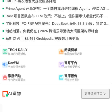
GitHub 再次爆发大规模服务降级
Prime Agent 开源发布：一个能自我改进的编程 Agent，ARC-AGI 3 超越人类专家基线
Rust 项目团队宣布 LLM 政策：不禁止，但你要承认哪些代码不是你写的
宇树科技 IPO 战略配售曝光：DeepSeek 获配 93.3 万股，锁定 36 个月
潮起潮落，你我仍在 | 2026 腾讯云粤港澳大湾区架构师峰会
马斯克 AI 百科项目 Grokipedia 被曝数月未更新
TECH DAILY
阅读榜单
每日内容报纸化
每周热文看这里
DevFM
智写平台
当天资讯听着看
AI 创作更轻松
激励活动
智库报告
参与活动赢源石
行业技术报告
AI 造物
更多造物项目