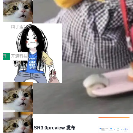
安全与合规要求。对于大多数普通研发场景，公
渐丰富，用户关注的重点也在发生变化：不只是
Gemini 的架构师。Google 首席科学家。 Jeff D
有云模型能够满足快速试用和效率提升的需求。
让AI用起来，还要进一步看清混合算力时代下，
🔥 SolonCode v2026.8.4 发布：界面
ean 在 Google 工作了 27 年后，宣布离职。 他
但对于金融、能源、医疗等对数据安全要求较...
字体可调、22 种语言、记忆搜索增强
Token花在哪里、算力是否被充分利用，以及持
不是一个人走。一同离开的还有 Sanjay Ghema
打开终端就能上岗的全中文编码智能体，这一轮
续增长的AI成本该如何优化。 深信服AI算力网关
wat（Google 员工编号 23，Jeff Dean 二十多
把「看得清、用母语、记得住」三件事一次补
梅子酒好吃
正是围绕这些实际问题，从Token治理和成本治
年的编程搭档，MapReduce 和 Bigtable 的共同
齐。 SolonCode 是什么 SolonCode 是杭州无
理两个方面，让用户的每一份算力都看得清、管
作者）、Quoc Le（Google 大脑核心成员，Se
让“代码语义理解”深度释放AI Coding
耳科技研发的企业级终端编码智能体——一位全
得住、用得稳、省得下、更安全！ 一、从现在开
价值潜能：华为云码道（CodeArts）
q2Seq 和 DocAI 的共同发明人）以及 Oriol Vin
中文驱动的数字员工，自主理解需求、规划步
一、代码仓深度理解技术的作用与价值 在软件工
始，Token使用一目...
代码仓技术解析
yals（Gemini 联合负责人，AlphaSta...
骤、编写代码。不挑模型、不挑平台，curl 一行
程实践中，代码仓是企业核心知识资产的主要载
开
开源科技
装完即用。 开源地址：Gitee · GitCode · GitHu
体。企业级代码仓库通常包含数十万乃至数百万
b 安装 支持 Java 8+（8~26）、macOS / Linu
一条“删库”命令跑 17 小时，算法工程
个文件，其规模远超单次模型调用可承载的上下
师删光 89TB 数据只为干私活
x / Windows / Harmony PC。 # macOS / Linu
文窗口。随着项目规模的持续扩张与代码历史的
最高人民检察院8月4日公布了一起案件：北京一
x / Harmony PC curl -fsSL https://solon.noea
不断累积，代码仓中的模块关系、接口契约、业
名90后算法工程师王某，为了给自己接的私活腾
局
r.org/solon...
务逻辑等关键信息往往分散于数十乃至数百个文
服务器空间，删光了公司AI游戏部门的全部核心
件之中，形成高度复杂的知识关联网络。传统的
Cloudflare 分享推理优化实践：KV ca
数据。 王某2024年1月入职东城区某科技公司AI
che 量化 + 权重压缩，吞吐量提升 4
代码检索手段（如关键词匹配、目录遍历）仅能
短剧部门，有互联网大厂背景。在公司内部架构
Kimi 和 GLM 是当前最强的大模型系列之一，但
1%，成本降 30%
在语法层面完成文本定位，难以触及代码的语义
调整期间，部门三次通知全员将数据从A集群迁
它们有一个共同的问题：太吃显存了。月之暗面
局
内涵与结构关联，导致开发者使用代码智能体在
移到B集群，王某都回复了"收到"。 他没有迁移
的 Kimi K 系列和智谱的 GLM 都是长上下文、M
理解大规模代码仓时面临显著"代码仓理解"瓶
数据。2024年9月3日下午4点，他使用此前登录
腾讯混元 Hy ASR3.0preview 发布
oE 架构的大模型，好用到让人上瘾，但 GPU 显