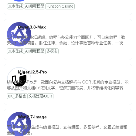
高并发、轻量化任务，适合日常对话、内容创作、基础 RAG、批量
文本生成
AI 编程模型
Function Calling
文案处理等普惠刚需场景。
Qwen3.8-Max
2.4万亿参数MoE旗舰，编程与办公能力全面跃升，可自主编程十数
天交付完整项目。胜任法律、金融、设计等数百种专业任务，一次对
话端到端交付生产级成果。原生视觉理解贯穿规划、执行与验证全流
文本生成
AI 编程模型
多模态
程，支持超长文档与长视频的深度语义解析。长程任务中自主规划与
闭环迭代，持续进化。
MinerU2.5-Pro
MinerU2.5-Pro是一款面向复杂文档解析与 OCR 场景的专业模型，能
够从图片和文档中识别文字、理解页面布局，并将非结构化内容转换
为便于存储、检索和二次处理的结构化结果。
8K
多语言
文档处理/OCR
Wan2.7-Image
万相 2.7 图像生成与编辑模型，支持组图、多图参考、交互式编辑和
最高 2K 输出。