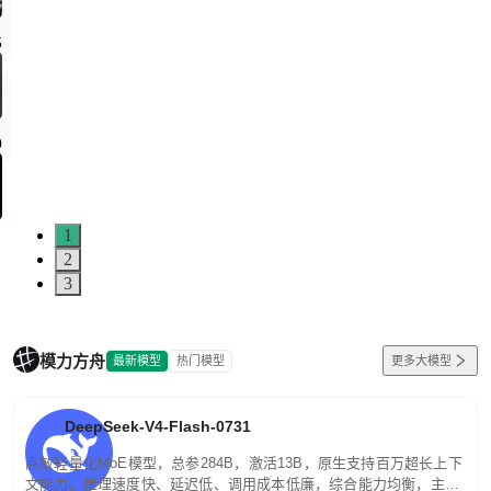
1
2
3
模力方舟
最新模型
热门模型
更多大模型
DeepSeek-V4-Flash-0731
高效轻量化MoE模型，总参284B，激活13B，原生支持百万超长上下
文能力。推理速度快、延迟低、调用成本低廉，综合能力均衡，主打