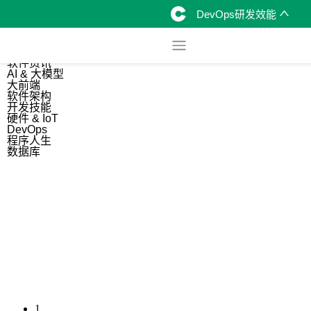
DevOps研发效能
综合
开源资讯
软件资讯
AI & 大模型
大前端
软件架构
开发技能
硬件 & IoT
DevOps
程序人生
数据库
1