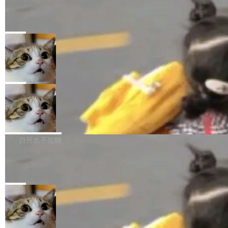
某个软件的源码，在本地构建。修改 agent ...
官方招聘信息中写过一条简洁有力的公式：Mod
Ubuntu 将核心系统包从 deb 转成了 s
单的模型规模升级，而是基于 SenseNova U1
nap
el + Harness = Agent。模型负责理解和推理，
的一次系统性迭代，不仅在同一架构中贯通视觉
Ubuntu 正在把又一个核心系统包从 deb 转为 s
Harness 负责把能力落到真实环境中——调用工
理解、推理、生成与编辑，还仅以 8B-MoT 的轻
nap。这次是 hwctl——一个用来检查 Ubuntu
局
具、读写文件、管理上下文、处理错误、完成闭
量大小，将能力推进到4K、更精细的真实质感、
硬件认证状态的命令行工具。 Canonical 工程师
环。崔添翼招人的标...
更复杂的视觉控制和可持续迭代编辑。 相比 U
Dario Amodei 担心新人来 Anthropic
Alan Griffiths 在邮件列表中说得很直白：「hwc
只为金钱，不为使命
1，U1.5-Lite-Preview 在以下方向上带来了显著
tl 是一个 Ubuntu 专有的包，它和它的依赖项都
顶级 AI 研究员在两家公司之间来回跳，中间只
提升： 原生支持4K图像生成； 更精细的局部纹
是 Ubuntu 专有的，不会用在其他发行版上。」
隔了几天。 Lilian Weng 上周刚宣布因健康原因
局
理、细节与真实世界质感； 更准确的中英文文字
所以 deb 版本的受众实际上为零。既然只有 Ub
离开 Thinking Machines Lab，说自己作为联合
生成与复杂版式组织； 更稳定的图...
untu 用户在用，那用 snap 打包就没什么可纠结
FFmpeg 9.0 发布
创始人的角色「太累了」。几天后，The Inform
的。 从 deb 到 snap 的迁移路径 hwctl 是 rust-
ation 就曝出她将重回 OpenAI，负责递归自我
FFmpeg 9.0 现已发布，包含多项改进。官方更
hwlib 硬件 API 库的一部分，命令行工具负责查
改进方向的研究。她是 Thinking Machines 过
新日志列出的 9.0 版本主要更新内容如下： 扩
白开水不加糖
询 Ubuntu 的硬件认证数据库。...
去一年内第四个离开的联合创始人。 这家由前
展 AMF 色彩转换器 (vf_vpp_amf) 的 HDR 功能
OpenAI CTO Mira Murati 创立的公司，连创始
DeepSeek V4 Flash 单日消耗 8 万亿 t
MP4 muxer 中支持 LCEVC 音轨复用 Playdate
okens 登顶热搜
团队都留不住。 但 Thinking Machines 不是唯
视频编码器和多路复用器 添加 v360_vulkan filt
8 万亿 tokens。一天。一家公司的消耗。 Open
一在人才争夺战中失血的公司。六月，Google
er HE-AAC 960 解码 (DAB+) transpose_cuda
Code 在 X 上发帖：「DeepSeek Flash did 8T
局
连失两员大将：Noam Shazeer 去了 Op...
filter 添加 AMF Frame Rate Converter (vf_frc
tokens on August 1st. 5T of free usage + 3T
_amf) filter SMPTE 2094-50 元数据支持和直
NetBSD 11.0 正式发布
on OpenCode Go.」79.8 万次浏览，连带着 #
通 ProRes RAW VideoToolbox 硬件加速器 AP
DeepSeek一天消耗了8万亿# 上了微博热搜——
NetBSD 11.0 现已正式发布，这是 NetBSD 操