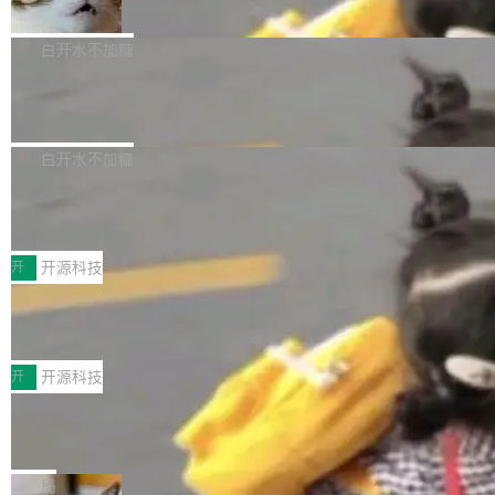
准 AI 能力认知
撑庞大支出的资金来源却呈现出截然不同的面
sh | bash 安装一个能在大项目里自动规划、写
机器出题的前提，是让机器拥有全局视野。整个
貌。数据显示，微软和 Meta 主要依托充沛的经
代码、验证结果的 AI 终端工具。 据介绍，Muse
构建流程可以分为四个环节：建图 → 控制难度
白开水不加糖
营现金流来覆盖资本开支，其资本支出覆盖率分
Code 是 Meta 的编程 agent 产品。它和市场上
→ 质量把关 → 数据概览。
别达到155% 和106%;而SpaceXAI的经营现金
已有的终端编程 agent 在设计理念上有几个明显
腾讯开源 UCL-MPComm 通信库
流仅能覆盖资本开支的12...
的差异点。 异步后台 agent：Muse Code 有一
腾讯网平团队宣布开源了 UCL-MPComm 通信
个主 agent 循环，外加一组后台 agent。这些后
库，并将作为transport接入Mooncake TENT。
白开水不加糖
台 agent...
该通信库针对AI Memory池化场景的数据传输需
CoStrict入选工信部2025人工智能应用
求进行了深度优化，能够实现数据中心内大规模
典型案例
计算节点间多种内存类型的高性能通信。 UCL-
近日，工信部科技司公示《2025人工智能应用典
MPComm将作为一种传输引擎接入Mooncake T
型案例入选名单》，深信服“面向企业研发场景的
开
开源科技
ENT，实现零拷贝传输性能提升30%、非零拷贝
开源 AI 编程平台 CoStrict 应用”凭借卓越的技术
深信服AI算力网关入选工信部人工智能
传输性能最高提升5倍。UCL-MPComm底层基
创新与落地成效成功入选。 全链路私有化部署，
应用典型案例！
于自研UCL-Engine通信引擎，后续腾讯网平将
助力企业AI研发安全落地 当前，越来越多企业已
前不久，工业和信息化部正式发布《2025年人工
持续开源更多基于UCL-Engine的高性能通信组
经开始引入 AI Coding 工具，通过调用公有云模
智能应用典型案例名单》，集中展示人工智能在
开
开源科技
件。 腾讯网平团队在UCL-MPComm中实现了一
型或企业内部部署模型提升研发效率。但随着 AI
各领域的应用成果，覆盖技术底座、行业赋能、
个独立于业务线程的全局通信引擎（Engine），
Coding 从个人辅助工具逐步走向团队级、组织
Jeff Dean 离开 Google：一个时代的结
产品应用、支撑保障、专题等五大方向。深信服
并实...
束，一个实验室的开始
级应用，企业在规模化落地过程中，对安全性、
AI算力网关（AI创新平台）成功入选！ 随着各行
Google 员工编号 20。MapReduce 作者之一。
可控性和代码质量提出了更高要求。 首先是数据
各业的Agent走向规模化建设，算力构成形态逐
Bigtable 作者之一。TensorFlow 的作者之一。
局