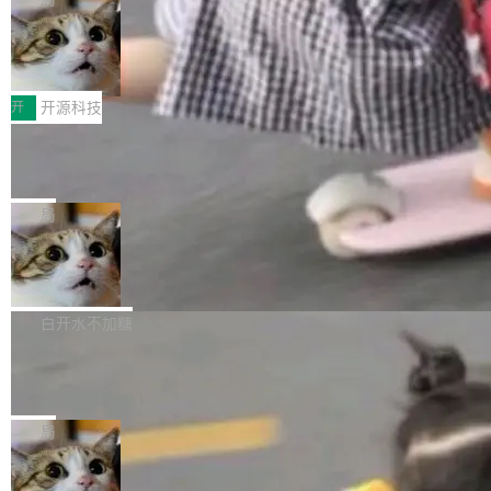
哪些组合有效，作者说，你得靠"文档、校验、或
有科技公司做的一样。只不过，实际上它不一
Workers 和 Durable Objects 的守护进程。 设
者部落知识"。 换个写法。Rust 的 enum，两个
样。这是 Sandstorm.io 的重制版，我十年前的
鲁大师7月新机性能/流畅/AI榜：vivo夺
计思路很直接：每个对象是一个独立的 SQLite
变体：Switchable...
性能、流畅双第一，三星Galaxy Z系列
那个创业公司。不同的是，这次它构建在 Cloudf
数据库，按名称寻址，复制到你自己的 S3 兼容
2026年7月的手机市场，由于存储等硬件成本暴
新折叠缺席
lare Workers 上——我花了九年时间搭建的平台
存储库里。节点之间只通过这个存储库协调——
增，手机厂商的日子也不好过啊，新机速度明显
开
开源科技
——并且深度集成了 AI。这基本上是我十年秘密
没有控制平面，没有共识协议。每个对象自带一
放缓，因此硝烟味淡了许多。新机参数规格除开
计划的顶峰。 十年前，Ken...
个小型数据库，应用天然按分片构建，单个数据
Zed 推出 DeltaDB，一个记录 commit
高价的三星折叠（三星Galaxy Z Fold8 Ultra / Z
之间所有操作的版本控制系统
库的竞争和爆炸半径问题在设计层面就被消除
Fold8 / Z Flip8）外，其余要么是中低端机器，
Zed 编辑器团队发布了新项目——DeltaDB，一
了。 闲置的 cell 会休眠到几乎不占资源。当 cel
例如iQOO Z11i、REDMI Note 17、REDMI No
个在 git commit 之间记录每一次编辑操作的版
局
l 迁移或唤醒时，新宿主从 S3 恢复 SQLite 数据
te 17 Pro、OPPO K15，要么是vivo X300 E这
本控制系统。目前处于 Early Access 阶段。 De
库继续执行。存储库是持久化的唯一真相...
样的次旗舰。 Galaxy Z Fold8 Ultra / Z Fold8 /
SpaceXAI 单季资本开支达 183 亿美元
ltaDB 的核心思路直接写在 landing page 最显
Z Flip8三款折叠屏新机均在7月22日发布，且全
眼的位置：「Software is made between com
根据风险投资人Tomer Tunguz 博客（VC 分
部搭载骁龙8 Elite Gen5 for Galaxy，它们本该
mits」——软件是在 commit 之间写出来的。git
析）披露的最新分析与第二季度业绩报告，Spac
白开水不加糖
是7月性...
只记录了你提交的最终状态，但真正的工作过程
eXAI在上个季度的总资本支出飙升至183.7亿美
——打字、删改、试错、agent 对话——都在 co
Meta 发布终端编程 Agent“Muse Cod
元。其中，绝大部分资金被直接用于 AI 领域，
e” 和 Muse Spark 1.2 模型
mmit 之间的空隙里丢失了。 DeltaDB 要做的就
金额高达158.3亿美元，这一单项投入已经逼近
Meta 今天发布了两款 AI 产品：Muse Code，
是把这段空隙补上。 回退到任何一次编辑：Delt
微软同期总资本开支的四成。 与亚马逊、Alpha
一个在终端里运行的编程 agent；Muse Spark
局
aDB 捕获 commit 之间的每一次操作，...
bet、微软以及 Meta 等传统科技巨头相比，Spa
1.2，驱动这个 agent 的新模型。一句话概括：
ceXAI的资金消耗速度尤为引人瞩目。然而，支
美团开源 LoHoSearch，用知识图谱校
你可以用 curl -fsSL https://dev.meta.ai/install.