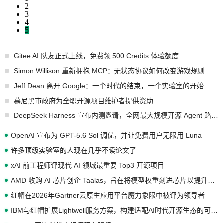
2
3
4
5
Gitee AI 队友正式上线，免费领 500 Credits 体验额度
Simon Willison 重新拥抱 MCP：无状态协议如何改变游戏规则
Jeff Dean 离开 Google：一个时代的结束，一个实验室的开始
慕尼黑市政府为全职开源项目维护者提供资助
DeepSeek Harness 宣布内测邀请，全网最大规模开源 Agent 路演现场诞生
OpenAI 宣布为 GPT-5.6 Sol 调优，并让免费用户无限用 Luna
许多顶级实验室的人现在几乎不读论文了
xAI 前工程师评现代 AI 领域最重要 Top3 开源项目
AMD 收购 AI 芯片创企 Taalas，旨在将模型权重刻进芯片以提升推理性能
红帽在2026年Gartner云原生应用平台魔力象限中被评为领导者
IBM与红帽扩展Lightwell服务方案，构建适配AI时代开源生态的可信基础设施