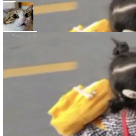
张CT影像上完成像素级精细分割，让系统"...
新功能 macOS：在 Connect/Share 按钮中添加
ube 视频，标题是"SwiftUI 七年后：一个平庸的
局
通过 AirDop 共享书籍的功能 Content server：
故事"。视频核心观点很简单：SwiftUI 发布七年
支持可向服务器后端添加新端点的插件 Edit boo
DBeaver 26.1.4 发布
了，仍然像一个永久公测版。 Manshin 从数据
k：Compress images：添加将 GIF 图像转换为
流、布局系统、API 稳定性、性能、跨平台五个
DBeaver 是一个免费开源的通用数据库工具，适
JPEG/WebP 的选项 ToC Editor：添加一个按
维度逐一批判了 SwiftUI。最让人印象深刻的一
用于开发人员和数据库管理员。DBeaver 26.1.4
白开水不加糖
钮，用于对目录中的条目进...
个论据是：苹果官方的 SwiftUI 教程项目 Land
现已发布，具体更新内容包括： AI 助手： <ul st
marks，用最新 Xcode 在最新 macOS 上构建
yle="margin-left:0; margin-right:0"> <li><span
运行，出来的效果是坏的——侧边栏按钮大小不
style="color:#000000">现在可以通过键盘访问
加载更多
一，界面错位。他说这个问题"两年前就发现了，
AI 聊天功能（添加了一些快捷键）</span></li>
至今没变"。 数据流方面，Manshin 指出 SwiftU
<li><span style="color:#000000">新增了始终
I 的属性包装器演进史...
在新 SQL 控制台中打开 AI 生成的脚本的功能</
span></li> <li><span style="color:#000000...