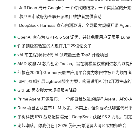
Jeff Dean 离开 Google：一个时代的结束，一个实验室的开始
慕尼黑市政府为全职开源项目维护者提供资助
DeepSeek Harness 宣布内测邀请，全网最大规模开源 Age
OpenAI 宣布为 GPT-5.6 Sol 调优，并让免费用户无限用 Luna
许多顶级实验室的人现在几乎不读论文了
xAI 前工程师评现代 AI 领域最重要 Top3 开源项目
AMD 收购 AI 芯片创企 Taalas，旨在将模型权重刻进芯片以
红帽在2026年Gartner云原生应用平台魔力象限中被评为领导者
IBM与红帽扩展Lightwell服务方案，构建适配AI时代开源生
GitHub 再次爆发大规模服务降级
Prime Agent 开源发布：一个能自我改进的编程 Agent，ARC-
Rust 项目团队宣布 LLM 政策：不禁止，但你要承认哪些代码
宇树科技 IPO 战略配售曝光：DeepSeek 获配 93.3 万股，锁定
潮起潮落，你我仍在 | 2026 腾讯云粤港澳大湾区架构师峰会