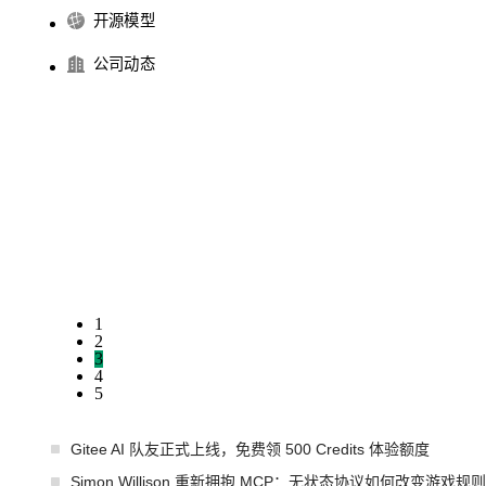
开源模型
公司动态
1
2
3
4
5
Gitee AI 队友正式上线，免费领 500 Credits 体验额度
Simon Willison 重新拥抱 MCP：无状态协议如何改变游戏规则