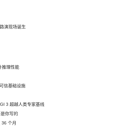
nt 路演现场诞生
提升推理性能
态的可信基础设施
AGI 3 超越人类专家基线
不是你写的
 36 个月