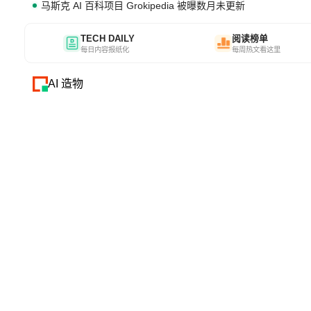
马斯克 AI 百科项目 Grokipedia 被曝数月未更新
TECH DAILY
阅读榜单
每日内容报纸化
每周热文看这里
AI 造物