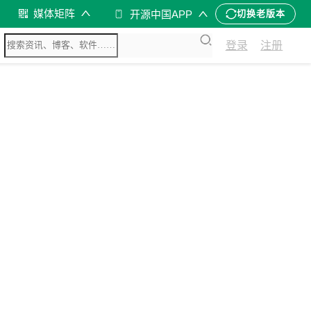
媒体矩阵
开源中国APP
切换老版本
登录
注册