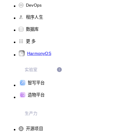
DevOps
程序人生
数据库
更 多
HarmonyOS
实验室
智写平台
造物平台
生产力
开源项目