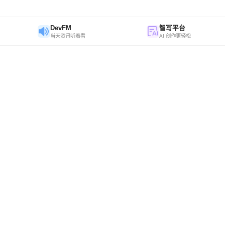
DevFM
智写平台
当天资讯听着看
AI 创作更轻松