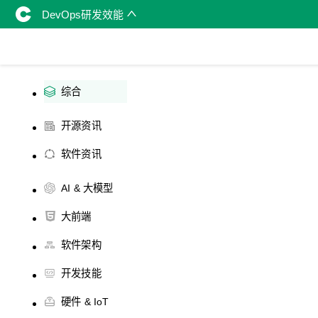
DevOps研发效能
综合
开源资讯
软件资讯
AI & 大模型
大前端
软件架构
开发技能
硬件 & IoT