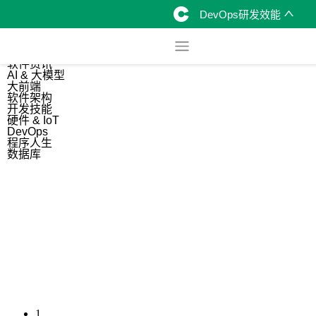
DevOps研发效能
综合
开源资讯
软件资讯
AI & 大模型
大前端
软件架构
开发技能
硬件 & IoT
DevOps
程序人生
数据库
1