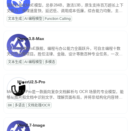
高效轻量化MoE模型，总参284B，激活13B，原生支持百万超长上下
文能力。推理速度快、延迟低、调用成本低廉，综合能力均衡，主打
高并发、轻量化任务，适合日常对话、内容创作、基础 RAG、批量
文本生成
AI 编程模型
Function Calling
文案处理等普惠刚需场景。
Qwen3.8-Max
2.4万亿参数MoE旗舰，编程与办公能力全面跃升，可自主编程十数
天交付完整项目。胜任法律、金融、设计等数百种专业任务，一次对
话端到端交付生产级成果。原生视觉理解贯穿规划、执行与验证全流
文本生成
AI 编程模型
多模态
程，支持超长文档与长视频的深度语义解析。长程任务中自主规划与
闭环迭代，持续进化。
MinerU2.5-Pro
MinerU2.5-Pro是一款面向复杂文档解析与 OCR 场景的专业模型，能
够从图片和文档中识别文字、理解页面布局，并将非结构化内容转换
为便于存储、检索和二次处理的结构化结果。
8K
多语言
文档处理/OCR
Wan2.7-Image