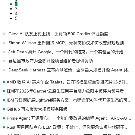
2
3
4
5
Gitee AI 队友正式上线，免费领 500 Credits 体验额度
Simon Willison 重新拥抱 MCP：无状态协议如何改变游戏规则
Jeff Dean 离开 Google：一个时代的结束，一个实验室的开始
慕尼黑市政府为全职开源项目维护者提供资助
DeepSeek Harness 宣布内测邀请，全网最大规模开源 Agent 路演现场诞生
AMD 收购 AI 芯片创企 Taalas，旨在将模型权重刻进芯片以提升推理性能
红帽在2026年Gartner云原生应用平台魔力象限中被评为领导者
IBM与红帽扩展Lightwell服务方案，构建适配AI时代开源生态的可信基础设施
GitHub 再次爆发大规模服务降级
Prime Agent 开源发布：一个能自我改进的编程 Agent，ARC-AGI 3 超越人类专家基线
Rust 项目团队宣布 LLM 政策：不禁止，但你要承认哪些代码不是你写的