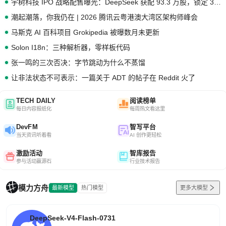
宇树科技 IPO 战略配售曝光：DeepSeek 获配 93.3 万股，锁定 36 个月
潮起潮落，你我仍在 | 2026 腾讯云粤港澳大湾区架构师峰会
马斯克 AI 百科项目 Grokipedia 被曝数月未更新
Solon I18n：三种解析器，零样板代码
张一鸣的三次否决：字节跳动为什么不蒸馏
让非法状态不可表示：一篇关于 ADT 的帖子在 Reddit 火了
TECH DAILY
阅读榜单
每日内容报纸化
每周热文看这里
DevFM
智写平台
当天资讯听着看
AI 创作更轻松
激励活动
智库报告
参与活动赢源石
行业技术报告
模力方舟
最新模型
热门模型
更多大模型
DeepSeek-V4-Flash-0731