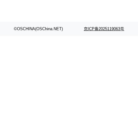
©OSCHINA(OSChina.NET)
京ICP备2025119063号