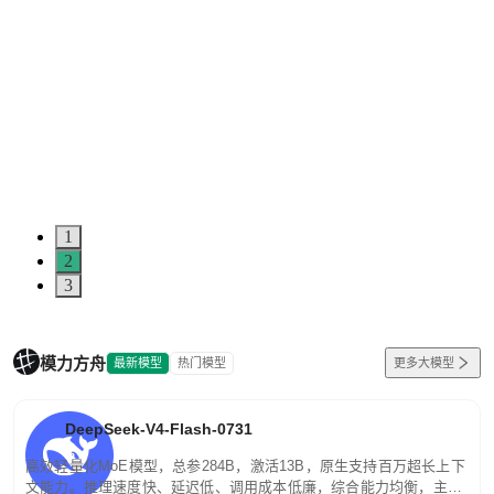
1
2
3
模力方舟
最新模型
热门模型
更多大模型
DeepSeek-V4-Flash-0731
高效轻量化MoE模型，总参284B，激活13B，原生支持百万超长上下
文能力。推理速度快、延迟低、调用成本低廉，综合能力均衡，主打