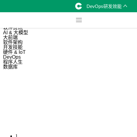
DevOps研发效能
综合
开源资讯
软件资讯
AI & 大模型
大前端
软件架构
开发技能
硬件 & IoT
DevOps
程序人生
数据库
1