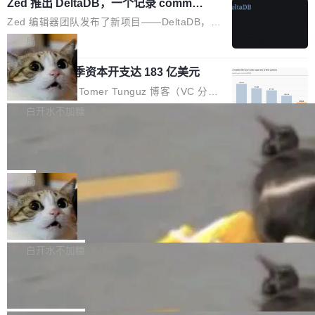
个小型数据库，应用天然按分片构建，单个数据
Zed 推出 DeltaDB，一个记录 commit
高价的三星折叠（三星Galaxy Z Fold8 Ultra / Z
之间所有操作的版本控制系统
库的竞争和爆炸半径问题在设计层面就被消除
Fold8 / Z Flip8）外，其余要么是中低端机器，
Zed 编辑器团队发布了新项目——DeltaDB，一
了。 闲置的 cell 会休眠到几乎不占资源。当 cel
例如iQOO Z11i、REDMI Note 17、REDMI No
个在 git commit 之间记录每一次编辑操作的版
局
l 迁移或唤醒时，新宿主从 S3 恢复 SQLite 数据
te 17 Pro、OPPO K15，要么是vivo X300 E这
本控制系统。目前处于 Early Access 阶段。 De
库继续执行。存储库是持久化的唯一真相...
样的次旗舰。 Galaxy Z Fold8 Ultra / Z Fold8 /
SpaceXAI 单季资本开支达 183 亿美元
ltaDB 的核心思路直接写在 landing page 最显
Z Flip8三款折叠屏新机均在7月22日发布，且全
眼的位置：「Software is made between com
根据风险投资人Tomer Tunguz 博客（VC 分
部搭载骁龙8 Elite Gen5 for Galaxy，它们本该
mits」——软件是在 commit 之间写出来的。git
析）披露的最新分析与第二季度业绩报告，Spac
白开水不加糖
是7月性...
只记录了你提交的最终状态，但真正的工作过程
eXAI在上个季度的总资本支出飙升至183.7亿美
——打字、删改、试错、agent 对话——都在 co
Meta 发布终端编程 Agent“Muse Cod
元。其中，绝大部分资金被直接用于 AI 领域，
e” 和 Muse Spark 1.2 模型
mmit 之间的空隙里丢失了。 DeltaDB 要做的就
金额高达158.3亿美元，这一单项投入已经逼近
Meta 今天发布了两款 AI 产品：Muse Code，
是把这段空隙补上。 回退到任何一次编辑：Delt
微软同期总资本开支的四成。 与亚马逊、Alpha
一个在终端里运行的编程 agent；Muse Spark
局
aDB 捕获 commit 之间的每一次操作，...
bet、微软以及 Meta 等传统科技巨头相比，Spa
1.2，驱动这个 agent 的新模型。一句话概括：
ceXAI的资金消耗速度尤为引人瞩目。然而，支
美团开源 LoHoSearch，用知识图谱校
你可以用 curl -fsSL https://dev.meta.ai/install.
准 AI 能力认知
撑庞大支出的资金来源却呈现出截然不同的面
sh | bash 安装一个能在大项目里自动规划、写
机器出题的前提，是让机器拥有全局视野。整个
貌。数据显示，微软和 Meta 主要依托充沛的经
代码、验证结果的 AI 终端工具。 据介绍，Muse
构建流程可以分为四个环节：建图 → 控制难度
白开水不加糖
营现金流来覆盖资本开支，其资本支出覆盖率分
Code 是 Meta 的编程 agent 产品。它和市场上
→ 质量把关 → 数据概览。
别达到155% 和106%;而SpaceXAI的经营现金
腾讯开源 UCL-MPComm 通信库
已有的终端编程 agent 在设计理念上有几个明显
流仅能覆盖资本开支的12...
的差异点。 异步后台 agent：Muse Code 有一
腾讯网平团队宣布开源了 UCL-MPComm 通信
个主 agent 循环，外加一组后台 agent。这些后