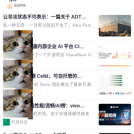
阅读榜单
让非法状态不可表示：一篇关于 ADT
的帖子在 Reddit 火了
有一种东西，一旦用过就回不去了。Alex Fedos
eev 管它叫"软件设计的基石"。 他说的东西不新
局
鲜——代数数据类型（ADT），尤其是和类型
Cloudflare 开源内部企业 AI 平台 Clou
（sum type）。但他说清楚了一件事：这不是类
dflare OS
型系统的学术体操，是日常编码的思维方式。 文
Cloudflare 发布了一个开源项目 Cloudflare O
章从一个简单的例子切入。一个网站的深色主题
S。如果你只看官方博客，你会觉得这是又一
局
设置，如果用布尔值 + 可空字段来表示——bool
个"AI 知识库 + 聊天机器人"——每个大厂都在
ean 表示是否可切换，nullable 的默认模式、浅
Deno 团队开源 Celld，可自托管的分
做，没什么新鲜的。 但 Kenton Varda 在 Twitte
布式 Durable Objects
色方案、深色方案——会产生大量无意义的组
r 上把事情说清楚了： 今天我们发布了 Cloudfla
Ryan Dahl 领导的 Deno 团队推出了最新开源项
合。方案缺了、配置冲突了、全 null 了。要知道
re OS，一个带连接器的聊天机器人，跟其他所
目 Celld，一个能在自己机器上运行 Cloudflare
局
哪些组合有效，作者说，你得靠"文档、校验、或
有科技公司做的一样。只不过，实际上它不一
Workers 和 Durable Objects 的守护进程。 设
者部落知识"。 换个写法。Rust 的 enum，两个
样。这是 Sandstorm.io 的重制版，我十年前的
鲁大师7月新机性能/流畅/AI榜：vivo夺
计思路很直接：每个对象是一个独立的 SQLite
变体：Switchable...
性能、流畅双第一，三星Galaxy Z系列
那个创业公司。不同的是，这次它构建在 Cloudf
数据库，按名称寻址，复制到你自己的 S3 兼容
2026年7月的手机市场，由于存储等硬件成本暴
新折叠缺席
lare Workers 上——我花了九年时间搭建的平台
存储库里。节点之间只通过这个存储库协调——
增，手机厂商的日子也不好过啊，新机速度明显
开
开源科技
——并且深度集成了 AI。这基本上是我十年秘密
没有控制平面，没有共识协议。每个对象自带一
放缓，因此硝烟味淡了许多。新机参数规格除开
计划的顶峰。 十年前，Ken...