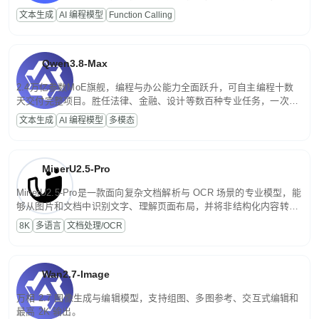
高并发、轻量化任务，适合日常对话、内容创作、基础 RAG、批量
文本生成
AI 编程模型
Function Calling
文案处理等普惠刚需场景。
Qwen3.8-Max
2.4万亿参数MoE旗舰，编程与办公能力全面跃升，可自主编程十数
天交付完整项目。胜任法律、金融、设计等数百种专业任务，一次对
话端到端交付生产级成果。原生视觉理解贯穿规划、执行与验证全流
文本生成
AI 编程模型
多模态
程，支持超长文档与长视频的深度语义解析。长程任务中自主规划与
闭环迭代，持续进化。
MinerU2.5-Pro
MinerU2.5-Pro是一款面向复杂文档解析与 OCR 场景的专业模型，能
够从图片和文档中识别文字、理解页面布局，并将非结构化内容转换
为便于存储、检索和二次处理的结构化结果。
8K
多语言
文档处理/OCR
Wan2.7-Image
万相 2.7 图像生成与编辑模型，支持组图、多图参考、交互式编辑和
最高 2K 输出。