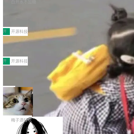
库，并将作为transport接入Mooncake TENT。
白开水不加糖
台 agent...
该通信库针对AI Memory池化场景的数据传输需
CoStrict入选工信部2025人工智能应用
求进行了深度优化，能够实现数据中心内大规模
典型案例
计算节点间多种内存类型的高性能通信。 UCL-
近日，工信部科技司公示《2025人工智能应用典
MPComm将作为一种传输引擎接入Mooncake T
型案例入选名单》，深信服“面向企业研发场景的
开
开源科技
ENT，实现零拷贝传输性能提升30%、非零拷贝
开源 AI 编程平台 CoStrict 应用”凭借卓越的技术
传输性能最高提升5倍。UCL-MPComm底层基
深信服AI算力网关入选工信部人工智能
创新与落地成效成功入选。 全链路私有化部署，
应用典型案例！
于自研UCL-Engine通信引擎，后续腾讯网平将
助力企业AI研发安全落地 当前，越来越多企业已
前不久，工业和信息化部正式发布《2025年人工
持续开源更多基于UCL-Engine的高性能通信组
经开始引入 AI Coding 工具，通过调用公有云模
智能应用典型案例名单》，集中展示人工智能在
开
开源科技
件。 腾讯网平团队在UCL-MPComm中实现了一
型或企业内部部署模型提升研发效率。但随着 AI
各领域的应用成果，覆盖技术底座、行业赋能、
个独立于业务线程的全局通信引擎（Engine），
Coding 从个人辅助工具逐步走向团队级、组织
Jeff Dean 离开 Google：一个时代的结
产品应用、支撑保障、专题等五大方向。深信服
并实...
束，一个实验室的开始
级应用，企业在规模化落地过程中，对安全性、
AI算力网关（AI创新平台）成功入选！ 随着各行
Google 员工编号 20。MapReduce 作者之一。
可控性和代码质量提出了更高要求。 首先是数据
各业的Agent走向规模化建设，算力构成形态逐
Bigtable 作者之一。TensorFlow 的作者之一。
局
安全与合规要求。对于大多数普通研发场景，公
渐丰富，用户关注的重点也在发生变化：不只是
Gemini 的架构师。Google 首席科学家。 Jeff D
有云模型能够满足快速试用和效率提升的需求。
让AI用起来，还要进一步看清混合算力时代下，
🔥 SolonCode v2026.8.4 发布：界面
ean 在 Google 工作了 27 年后，宣布离职。 他
但对于金融、能源、医疗等对数据安全要求较...
字体可调、22 种语言、记忆搜索增强
Token花在哪里、算力是否被充分利用，以及持
不是一个人走。一同离开的还有 Sanjay Ghema
打开终端就能上岗的全中文编码智能体，这一轮
续增长的AI成本该如何优化。 深信服AI算力网关
wat（Google 员工编号 23，Jeff Dean 二十多
把「看得清、用母语、记得住」三件事一次补
梅子酒好吃
正是围绕这些实际问题，从Token治理和成本治
年的编程搭档，MapReduce 和 Bigtable 的共同
齐。 SolonCode 是什么 SolonCode 是杭州无
理两个方面，让用户的每一份算力都看得清、管
作者）、Quoc Le（Google 大脑核心成员，Se
让“代码语义理解”深度释放AI Coding
耳科技研发的企业级终端编码智能体——一位全