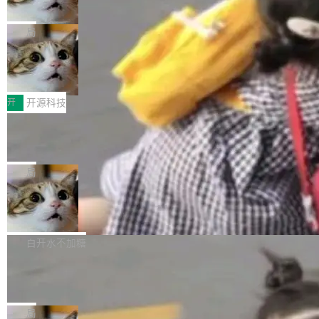
诉讼，称“Apple is getting this wron
（<a href="https://bugzilla.mozilla.org/show_
orkers 跑了十年 Isolate。用 CEO Matthew Pri
上个月，苹果一纸诉状把 OpenAI 告上法庭，指
g”
bug.cgi?id=204...
nce 的话说：「我们一生都在用 Isolate 运行代
控其挖角苹果前员工并窃取商业秘密。苹果的诉
局
码，而 AI Agent 不需要容器，它们需要的是 Iso
状把 OpenAI 描述成一个系统性地从前东家挖
late。」 容器为什么不合适 容器的问题在于启动
HUAWEI MatePad Edge上架WorkBu
人、套取机密信息的对手。 OpenAI 没发律师
ddy鸿蒙PC版，说话就能干活的AI办公
和销毁都太重了。一个 Agent 要执行的任务可能
函，也没选择庭外沉默。它在官网贴了一篇博
全能AI工作台WorkBuddy鸿蒙PC版上架HUAWE
搭子
只需要几毫秒的 CPU 时间，但容器从冷启动到
文，标题只有六个字：Apple is getting this wro
I MatePad Edge应用市场，直接下载即可使
开
开源科技
就绪要花数秒。如果未来有十...
ng。 然后，它把邮件往来和 iMessage 聊天记
用，与鸿蒙电脑上的体验一致。值得一提的是，
FFmpeg 9.0 发布：代号“Lei”，以此纪
录全贴了出来。 他发错人了 苹果外部律师 Gabr
这是目前市面上唯一支持平板接入WorkBuddy P
念中国开发者雷霄骅
iel Gross 来自 Weil 律所，2 月 23 日下午 5:53
C版的产品，搭载“人机双写”重磅功能——你写
全球知名开源多媒体框架 FFmpeg 今天正式发
给 OpenAI 总法律顾问 Che Chang 发了封邮
你的，AI写AI的，同屏协作互不干扰。一句话让
布了 9.0 版本。这个版本除了带来新一代音视频
局
件，附了一封长信，要求 OpenAI 配合调查前苹
AI帮你干活，现在开启全新体验！ 温馨提示：
处理能力和硬件加速支持之外，还有一个特殊之
果员工带走机密信...
亚马逊成本失控：AI 写代码烧掉 1215
体验WorkBuddy鸿蒙PC版前，请将 HUAWEI M
处：FFmpeg 9.0 的代号是“Lei”。 这个名字，
万元，超预算 860%
atePad Edge 升级至 HarmonyOS 6.1.0.135S
来自中国开发者雷霄骅（Lei Xiaohua）。 对于
外媒近日曝光了亚马逊的多份内部报告显示，AI
P9 patch03及以上版本。 *升级路径：设置 > 搜
很多中国音视频开发者而言，这个名字并不陌
导致公司在多个项目上超支。《金融时报》报道
白开水不加糖
索“软件更新” > 检查更新，即可搜索新版本，下
生。十年前，他通过大量中文技术文章、源码分
称，仅一个项目的成本超支就高达 180 万美元
载安装完成升级即可。 没有...
析和开源示例，让一代开发者第一次真正理解 F
Hugging Face CEO 发声：中国正在开
（约合人民币 1215 万元）。 具体来说，一名工
源模型上碾压我们
Fmpeg，也成为很多人进入音视频开发领域的
程师借助 Anthropic 旗下 Claude Sonnet 模型
"他们正在开源模型上碾压我们。" Hugging Fac
“启蒙老师”。 而今年，恰好是雷霄骅离世十周
编写程序，目标是完成电商平台作者信息与商品
e CEO Clément Delangue 在 CNBC 的采访里
局