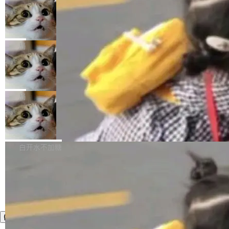
年。FFmpeg 社区最终选择用一个大版本的名
列表的数据匹配 —— 一项常规的数据处理任
没有拐弯抹角。他说中国正在赢得 AI 竞赛，而
字，留下了这份纪念。 雷霄骅曾是中国传媒大学
务，最终却产生了 180 万美元的账单，实际支出
当 AI agent 把源码变成了最好的扩展系
且按目前的速度，中国 AI 工具预计在今年底或
数字电视技术方向的博士生，长期从事视频、音
统，开发者工具必须开源
超出原定预算 860%。 更令人意外的是，该项目
2027 年就能追上美国前沿实验室的水平。 Dela
五年前，David Crawshaw 问过很多软件工程师
频技...
最终并未成功落地，而高额算力消耗持续运行长
ngue 把原因归结为一件事：开放协作。中国的
一个问题：你写过什么给自己用的程序？答案几
局
达 5 个月，公司直到财务对账时才察觉异常。这
AI 开发者在一个共享和协作的生态里加速迭代，
乎都是没有。工程师们整天用别人写的程序写程
意味着一个无人看管的 AI 程序，在近半年时间
而美国模型厂商在"闭门造车"。他的原话是 "buil
DeepSeek Harness 宣布内测邀请，全
序给别人用。偶尔有人自己写个博客系统、智能
里日夜不停地"烧钱"。 复盘显示，...
网最大规模开源 Agent 路演现场诞生
ding in silos"——各自为战，互不通气。 这个判
家居控制、家庭实验室，都算稀奇事。 Crawsh
一条内测招募帖，发出去的时候大概没人想到它
断从他嘴里说出来分量不同。Hugging Face 是
aw 是 Shelley 的作者，一个开源 AI coding age
会变成一场开源 Agent 生态的路演。 8月1日，
局
全球最大的开源 AI 平台，上面跑着上百万个模
nt。他最近在博客上写了一篇文章，核心论点很
DeepSeek Harness 团队负责人崔添翼（tiany
型。谁在开源赛道上领先，...
简单：开发者工具必须开源。 理由不是传统的自
商汤 SenseNova U1.5-Lite-Preview
i）在 X 上发帖： 「如果你是 Agent Harness 相
开源
由软件情怀，而是一个跟 AI agent 直接相关的
关开源项目的开发者，希望参加 DeepSeek Har
商汤科技宣布面向社区开源轻量级统一多模态模
技术判断。 两行 prompt 就能个性化任何软件 C
ness 的内测，可以回复或私信联系我。请附上
型的预览版本 SenseNova U1.5-Lite-Preview。
白开水不加糖
rawshaw 给出了两个 prompt。 第一个： "下载
GitHub id 以及开源代表作。」 DeepSeek 曾在
公告称，SenseNova U1.5-Lite-Preview并非简
某个软件的源码，在本地构建。修改 agent ...
官方招聘信息中写过一条简洁有力的公式：Mod
单的模型规模升级，而是基于 SenseNova U1
el + Harness = Agent。模型负责理解和推理，
的一次系统性迭代，不仅在同一架构中贯通视觉
Harness 负责把能力落到真实环境中——调用工
理解、推理、生成与编辑，还仅以 8B-MoT 的轻
具、读写文件、管理上下文、处理错误、完成闭
量大小，将能力推进到4K、更精细的真实质感、
环。崔添翼招人的标...
更复杂的视觉控制和可持续迭代编辑。 相比 U