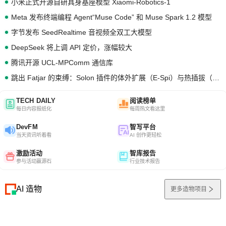
小米正式开源自研具身基座模型 Xiaomi-Robotics-1
Meta 发布终端编程 Agent“Muse Code” 和 Muse Spark 1.2 模型
字节发布 SeedRealtime 音视频全双工大模型
DeepSeek 将上调 API 定价，涨幅较大
腾讯开源 UCL-MPComm 通信库
跳出 Fatjar 的束缚：Solon 插件的体外扩展（E-Spi）与热插拔（H-Spi）
TECH DAILY
阅读榜单
每日内容报纸化
每周热文看这里
DevFM
智写平台
当天资讯听着看
AI 创作更轻松
激励活动
智库报告
参与活动赢源石
行业技术报告
AI 造物
更多造物项目