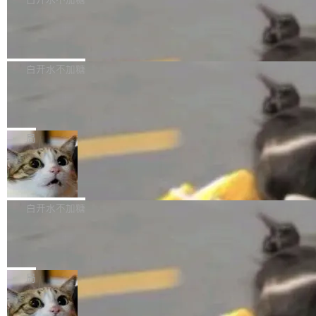
成本降低 30%，精度不变。 FP8 省的不仅是显
先理解你的语境和意图，再把准确的文字直接给
s： 实现了URL.Parse()便捷功能 对浏览器内部
存 KV cache 是推理时最吃显...
到你。从“逐字转写、单点优化”演进为“理解语
PostgreSQL 18/19 新特性深度解读
函数添加了多项边界检查，以避免潜在的越界访
境、兼容场景、一键直出”。 Hy ASR 3.0 previe
问、下溢和溢出。（DiD） 修复了加载和解析内
演讲者分享了一个有趣的实践：面对 PG 18 已
w 不要求标准普通话，方言识别覆盖粤语、吴语
容提供的字体时出现的几个问题 为避免音频加
发布的 Release Notes，他利用 AI 工具（如 Co
白开水不加糖
等 10 大方言片区和 20 余个二级小片区。在开
载、处理和播放过程中可能出现的一系列错误，
pilot）对数千条 commit 日志进行自动分析，先
源评测集中，Hy ASR 3.0 preview 在多语种的
对音频采样频率设定了下限 采样率低于 8kHz
慕尼黑市政府为全职开源项目维护者提
让模型总结出三十余条潜在特性，再逐条要求生
WER（...
供资助
（通常被认为是 "telephone"/"walkie-talkie" 音
成详细解释和代码校验，最终筛选出对用户体感
"在过去大约 10 年的大部分时间里，libexpat 的
质的最低采样率）的音频格式将被拒绝 修复了 C
最强的若干项。对于尚未正式发版的 PG 19，则
维护工作一直与我的日常工作、家务、社交生活
局
SS 圆角虚线样式中可能存在的问题 如果表单中
通过拉取过去一年内（从 PG 18 Beta1 时间点
和休闲娱乐竞争时间。" 这是 libexpat 维护者 S
的图像元素不在同一个子树中，则它们将不再关
至今）的所有 commit，同样交由 AI 分析提炼。
Firefox 153.0.3 发布
ebastian Pipping 写在博客里的话。8 月 4 日，
联 加...
经过人工复核，准确度令人满意。这一方法也为
他宣布了一个新消息：从 2026 年 8 月 1 日起，
Firefox 153.0.3 现已发布，具体更新内容如
社区爱好者提供了高效跟踪新版本的思路。
他可以全职维护 libexpat 了，最长 6 个月。发
下： New Smart Window 包含多项增强功能：
白开水不加糖
工资的是慕尼黑市政府。 libexpat 是一个 C99
<ul> <li>现在建议列表会显示更多结果，方便用
编写的流式 XML 解析器，MIT 许可证。和 libx
Cloudflare Computer 开源：你的 Age
户查找历史记录和切换到已打开的标签页。（<a
nt 需要一台电脑，而不是一个容器
ml2 一样，它是世界上使用最广泛的 XML 解析
href="https://bugzilla.mozilla.org/show_bug.c
Cloudflare 开源了名为 @cloudflare/computer
库之一。你的操作系统、浏览器、无数的基础设
gi?id=2019042">Bug&nbsp;2019042</a>）</l
的 npm 包。项目的核心论点是：容器不适合 Ag
局
施软件，很可能都在用它。而过去十年，维护它
i> <li>现在，助手可以直接使用 Exa 的网络搜索
ent 计算。真正适合的，是 Isolate。 Cloudflare
的人一直在用业余...
结果回答问题，而无需将问题转交给搜索引擎。
OpenAI 公开邮件和聊天记录回应苹果
工程师在这件事上没什么可谦虚的——他们用 W