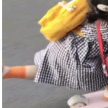
1，U1.5-Lite-Preview 在以下方向上带来了显著
提升： 原生支持4K图像生成； 更精细的局部纹
理、细节与真实世界质感； 更准确的中英文文字
生成与复杂版式组织； 更稳定的图...
©OSCHINA(OSChina.NET)
京ICP备2025119063号