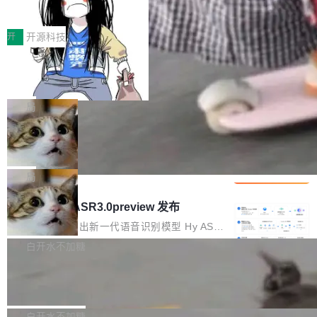
得住、用得稳、省得下、更安全！ 一、从现在开
价值潜能：华为云码道（CodeArts）
q2Seq 和 DocAI 的共同发明人）以及 Oriol Vin
中文驱动的数字员工，自主理解需求、规划步
一、代码仓深度理解技术的作用与价值 在软件工
始，Token使用一目...
代码仓技术解析
yals（Gemini 联合负责人，AlphaSta...
骤、编写代码。不挑模型、不挑平台，curl 一行
程实践中，代码仓是企业核心知识资产的主要载
开
开源科技
装完即用。 开源地址：Gitee · GitCode · GitHu
体。企业级代码仓库通常包含数十万乃至数百万
b 安装 支持 Java 8+（8~26）、macOS / Linu
一条“删库”命令跑 17 小时，算法工程
个文件，其规模远超单次模型调用可承载的上下
师删光 89TB 数据只为干私活
x / Windows / Harmony PC。 # macOS / Linu
文窗口。随着项目规模的持续扩张与代码历史的
最高人民检察院8月4日公布了一起案件：北京一
x / Harmony PC curl -fsSL https://solon.noea
不断累积，代码仓中的模块关系、接口契约、业
名90后算法工程师王某，为了给自己接的私活腾
局
r.org/solon...
务逻辑等关键信息往往分散于数十乃至数百个文
服务器空间，删光了公司AI游戏部门的全部核心
件之中，形成高度复杂的知识关联网络。传统的
Cloudflare 分享推理优化实践：KV ca
数据。 王某2024年1月入职东城区某科技公司AI
che 量化 + 权重压缩，吞吐量提升 4
代码检索手段（如关键词匹配、目录遍历）仅能
短剧部门，有互联网大厂背景。在公司内部架构
Kimi 和 GLM 是当前最强的大模型系列之一，但
1%，成本降 30%
在语法层面完成文本定位，难以触及代码的语义
调整期间，部门三次通知全员将数据从A集群迁
它们有一个共同的问题：太吃显存了。月之暗面
局
内涵与结构关联，导致开发者使用代码智能体在
移到B集群，王某都回复了"收到"。 他没有迁移
的 Kimi K 系列和智谱的 GLM 都是长上下文、M
理解大规模代码仓时面临显著"代码仓理解"瓶
腾讯混元 Hy ASR3.0preview 发布
数据。2024年9月3日下午4点，他使用此前登录
oE 架构的大模型，好用到让人上瘾，但 GPU 显
颈。 代码仓深度理解服务（以下简称" CodeBas
的账号密码进入A集群，输入了一条被程序员圈
存永远不够用。 Cloudflare 的 Workers AI 团队
腾讯混元正式推出新一代语音识别模型 Hy ASR
e深度理解服务"）是华为云码道（CodeA...
称为"删库跑路"的命令——最高管理员权限、无
一直在跑这些模型的推理。他们在官方博客上发
3.0preview。基于最新一代大语言模型 Hy3 的
白开水不加糖
需确认、强制递归删除。17个小时后，运维人员
了一篇技术文章，详细拆解了三种让大模型在 G
语言理解能力，以及融合了高精度语音识别与深
发现异常并中止进程时，89TB数据已经没了。
Pale Moon 34.3.2 发布，苍月浏览器
PU 上跑得更省、更快的技术手段——KV cache
度语义理解能力，实现了语音识别能力的全面升
删掉的是AI游戏部门的全部开发文件，包括公司
量化、模型权重压缩、以及共享 KV cache 的完
级。 根据介绍，Hy ASR3.0preview 目标在于：
Pale Moon 34.3.2 现已发布，这是一个安全更
自研的多个文生3D和...
整性保护。效果是：吞吐量提升 41%，每 token
让语音识别不再只是听清，而是真正听懂。通过
新和少量网页兼容性修复版本。 Changes/fixe
白开水不加糖