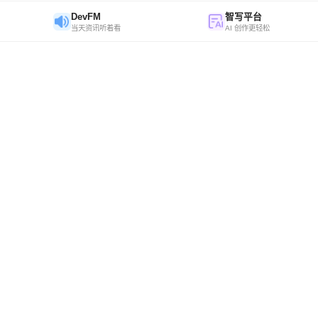
DevFM
智写平台
当天资讯听着看
AI 创作更轻松