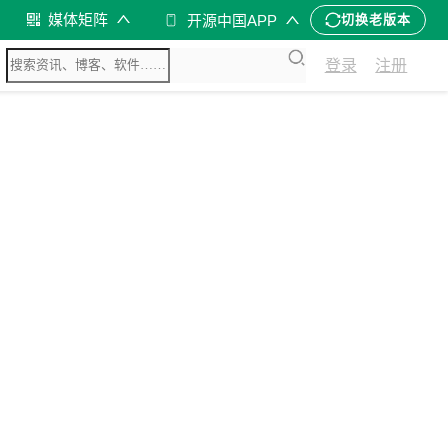
媒体矩阵
开源中国APP
切换老版本
登录
注册