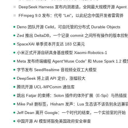
DeepSeek Harness 宣布内测邀请，全网最大规模开源 Age
FFmpeg 9.0 发布：代号 “Lei”，以此纪念中国开发者雷霄骅
Deno 团队开源 Celld，可自托管的分布式 Durable Objects
Zed 推出 DeltaDB，一个记录 commit 之间所有操作的版本控
SpaceXAI 单季资本开支达 183 亿美元
小米正式开源自研具身基座模型 Xiaomi-Robotics-1
Meta 发布终端编程 Agent“Muse Code” 和 Muse Spark 1.2 
字节发布 SeedRealtime 音视频全双工大模型
DeepSeek 将上调 API 定价，涨幅较大
腾讯开源 UCL-MPComm 通信库
跳出 Fatjar 的束缚：Solon 插件的体外扩展（E-Spi）与热插拔（
Mike Pall 删标签，Hisham 发声：Lua 生态该不该告别永远
Jeff Dean 离开 Google：一个时代的结束，一个实验室的开始
中国开源 AI 模型将豁免美国政府安全审查