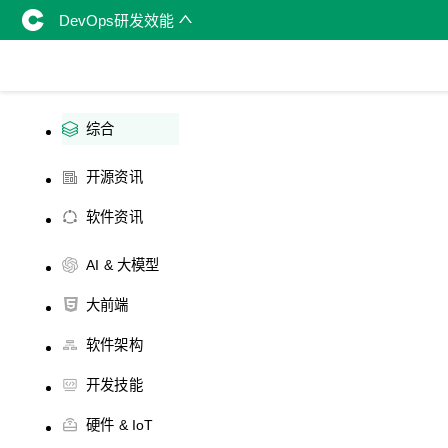
DevOps研发效能
综合
开源资讯
软件资讯
AI & 大模型
大前端
软件架构
开发技能
硬件 & IoT