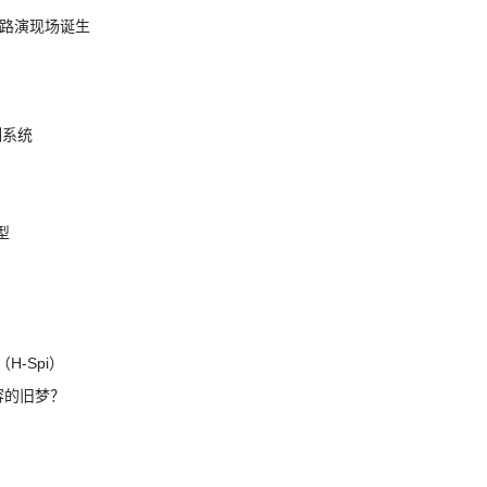
nt 路演现场诞生
制系统
模型
H-Spi）
兼容的旧梦？