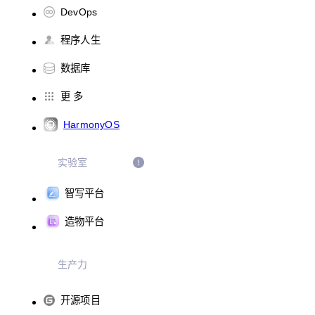
DevOps
程序人生
数据库
更 多
HarmonyOS
实验室
智写平台
造物平台
生产力
开源项目