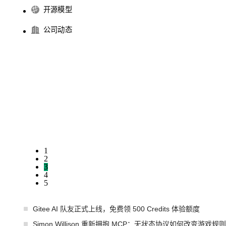
开源模型
公司动态
1
2
3
4
5
Gitee AI 队友正式上线，免费领 500 Credits 体验额度
Simon Willison 重新拥抱 MCP：无状态协议如何改变游戏规则