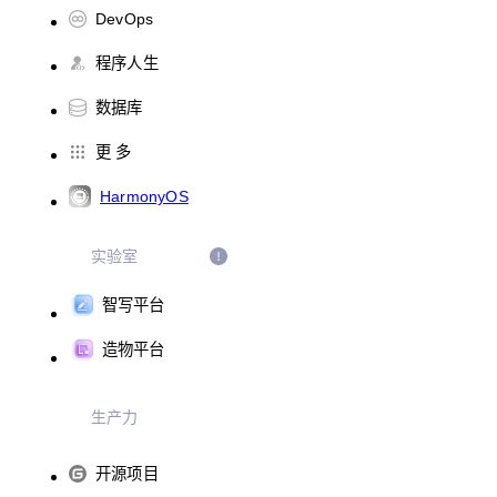
DevOps
程序人生
数据库
更 多
HarmonyOS
实验室
智写平台
造物平台
生产力
开源项目