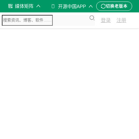
媒体矩阵
开源中国APP
切换老版本
登录
注册