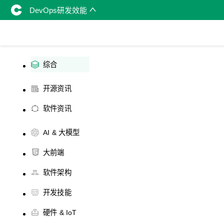
DevOps研发效能
综合
开源资讯
软件资讯
AI & 大模型
大前端
软件架构
开发技能
硬件 & IoT