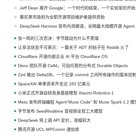
Jeff Dean 离开 Google：一个时代的结束，一个实验室的开始
慕尼黑市政府为全职开源项目维护者提供资助
DeepSeek Harness 宣布内测邀请，全网最大规模开源 Age
张一鸣的三次否决：字节跳动为什么不蒸馏
让非法状态不可表示：一篇关于 ADT 的帖子在 Reddit 火了
Cloudflare 开源内部企业 AI 平台 Cloudflare OS
Deno 团队开源 Celld，可自托管的分布式 Durable Objects
Zed 推出 DeltaDB，一个记录 commit 之间所有操作的版本控
SpaceXAI 单季资本开支达 183 亿美元
小米正式开源自研具身基座模型 Xiaomi-Robotics-1
Meta 发布终端编程 Agent“Muse Code” 和 Muse Spark 1.2 
字节发布 SeedRealtime 音视频全双工大模型
DeepSeek 将上调 API 定价，涨幅较大
腾讯开源 UCL-MPComm 通信库