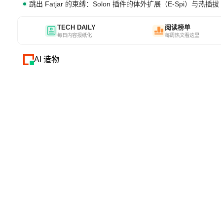
跳出 Fatjar 的束缚：Solon 插件的体外扩展（E-Spi）与热插拔（
TECH DAILY
阅读榜单
每日内容报纸化
每周热文看这里
AI 造物