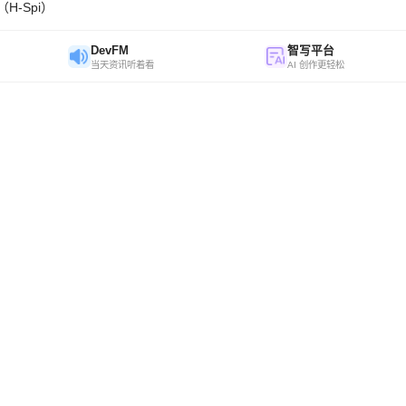
H-Spi）
DevFM
智写平台
当天资讯听着看
AI 创作更轻松